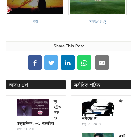
নারী
সাতরঙা রংধনু
Share This Post
আরও গল্প
সর্বাধিক পঠিত
দ্য
বউ
হাউন্ড
অফ
দ্য
অফিসের বস
বাস্কারভিলস: ০৩. প্রহেলিকা
জানু. 23, 2018
ডিসে. 31, 2019
একটি