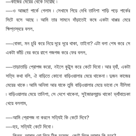
—কাজের মেয়ের থেকে নিয়েছি ৷
—-ও আচ্ছা! পার্কে গেলাম ৷ সেখামে গিয়ে দেখি তানিশা শাড়ি পড়ে পার্কের
সিটে বসে আছে ৷ আমি তার সামনে দাঁড়াতেই কষে একটা থাপ্পর মেরে
ক্ষিপ্তস্বরে বলল,
—-বোকা, মন চুরি করে নিয়ে দূরে দূরে থাকা, তাইনা? এটা বলা শেষ করে সে
একটা কাঁচি বের করে রাগে গজগজ করে ফের বলল,
—-তাড়াতাড়ি প্রোপজ করো, নইলে কুট্টুস করে কেটে দিবো ৷ আর হ্যাঁ, একটা
সত্যি কথা বলি, ঐ বাড়িতে কোনো বাড়িওয়ালার মেয়ে থাকেনা ৷ দুজন কাজের
মেয়ের থাকে ৷ আমি অনিমা আর যাকে তুমি বাড়িওয়ালার মেয়ে ভাবো সে নীলিমা
৷ বাড়িওয়ালার মেয়ে তানিশা, সে দেশে থাকেনা, সুইজারল্যান্ড থাকে! ভ্যাঁবাচেকা
খেয়ে বললাম,
—-আমি প্রোপজ না করলে সত্যিই কি কেটে দিবে?
—-হুহ, সত্যিই কেটে দিবো ৷
—-কিন্তু, আমার তো বিয়ে ঠিক হয়েছে, কেটে দিলে আমার কি হবে?