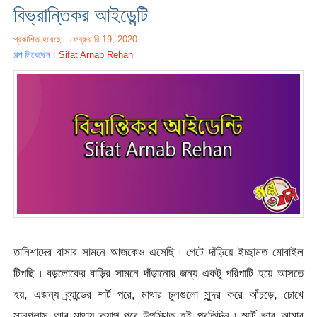
বিভ্রান্তিকর আইডেন্টি
প্রকাশিত হয়েছে : ফেব্রুয়ারি 19, 2020
গল্প লিখেছেন :
Sifat Arnab Rehan
তানিশাদের বাসার সামনে আজকেও এসেছি ৷ গেটে দাঁড়িয়ে ইচ্ছামত মোবাইল
টিপছি ৷ বড়লোকের বাড়ির সামনে দাঁড়ানোর জন্য একটু পরিপাটি হয়ে আসতে
হয়, এজন্য ব্র্যান্ডের শার্ট পরে, মাথার চুলগুলো সুন্দর করে আঁচড়ে, চোখে
সানগ্লাস আর মাথায় ক্যাপ পরে উপস্থিত হই প্রতিদিন ৷ স্মার্ট ভাব আমার