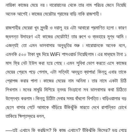
নায়িকা কাজের মেয়ে নয় ৷ দারোয়ানের থেকে তার নাম পরিচয় জেনে নিয়েছি
অনেক আগেই ৷ কাজের মেয়েটার গ্রামের বাড়ি নাকি রাজশাহী ৷
রাজশাহীর মেয়েরা খুব সুন্দরী ও দয়ালু হয় এটা আবারো প্রমাণিত হলো ৷ কারণ
জ্বলন্ত উদাহরণ এই কাজের মেয়েটাই! তার রুপে ও ব্যবহারে মুগ্ধ আমি ৷
এজন্যই তো এমন ভালবাসার অনুভূতির শুরু ৷ দারোয়ানকে অনেক বলে,
এমনকি ৫০০ টাকা ঘুষ দিয়ে WiFi পাসওয়ার্ড নিয়েছিলাম ৷ এর মাধ্যমে টানা ১
মাস ফ্রি নেট ইউস করা হয়ে গেছে ৷ এমন সুবিধা ভোগ করতে এসে কাজের
মেয়ের প্রেমে পড়ে গেলাম, এটা সত্যিই অদ্ভুত ব্যাপার! কিন্তু এবার তাকে
প্রোপজ করার পালা ৷ কাজের মেয়ের নাম অনিমা ৷ তার নামে একটা চিঠি
লিখলাম ৷ মনের মাধুরি মিশিয়ে হ্নদয় নিংড়ানো সব ভালবাসার কথা চিঠিতে
উল্লেখ্য করলাম ৷ কিন্তু চিঠিটা দেবার সময় বাঁধলো বিপত্তি ৷ বাড়িওয়ালার বড়
ছেলে বাসার গেটে আমাকে দাঁড়িয়ে উঁকিঝুঁকি মারতে দেখে রাগান্বিত চোখে
তাকিয়ে ক্ষিপ্তস্বরে বলল,
—-তুই এখানে কি করছিস? কি কাজ এখানে? উঁকিঝুঁকি কিসের? ভয় পেয়ে