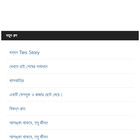
নতুন গল্প
বন্ধন Ties Story
দেখতে চাই শেষের সমাধান
কালরাত্রি
একটি ফেসবুক ও রাজার ছোট মেয়ে।
বিষন্ন রাত
আশঙ্কা থাকবে, তবু জীবন
আশঙ্কা থাকবে, তবু জীবন