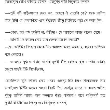
হতভম্বের চোখে তাকিয়ে রইলাম ৷ হতবুদ্ধি আমি নিচুস্বরে বললাম,
—-তুমি যদি বাড়িওয়ালার মেয়ে হও, তাহলে ঐ মেয়েটা কে? যাকে তানিশা
নামে চিনি! যে বেলকণিতে এসে দাঁড়াতো! তীব্র বিরক্তির কন্ঠে সে জবাব দিল,
—-বোকা, তার নাম তানিশা না, নীলিমা ৷৷ সে আমাদের বাসার কাজের মেয়ে ৷
—-আশ্চর্য! সে কাজের মেয়ে হলে বেলকণিতে কি করতো?
—সে প্রতিদিন বিকেলে বেলকণিতে আসতো কারণ আমার ২ বছরের ভাতিজার
সঙ্গে খেলতো ৷৷
—-ও এবার বুঝতে পারছি আমার ভুলটা ঠিক কোথায় ছিল ৷ আমি তোমার
প্রেমে পড়েই চিঠি লিখেছিলাম,
ভেবেছিলাম তুমি কাজের মেয়ে ৷ আর এজন্য চিঠি লিখে দারোয়ানকে দিয়ে
বলেছিলাম চিঠিটা কাজের মেয়ের নিকট দিও! এতটুকু বলতে না বলতে অনিমা
থুক্কু তানিশা আমার গালে অনবরত থাপ্পর লাগালো ৷ রাগে অগ্নিশর্মা হয়ে
ক্ষুধার্ত বাঘিনীর মত হিংস্র হয়ে ক্ষিপ্তস্বরে বলল,