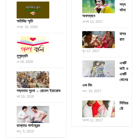
সত্য
ঘটনা
অবলম্বনে
অতিথির স্মৃতি
আগস্ট 12, 2017
ফেব্রু. 15, 2020
বাসর
রাত
জুন 17, 2017
নুপুরধ্বনি
মে 18, 2020
একটি
ভাই ও
একটি
বোনের
এক দিন
সভ্যতার সূচনা – রোমেন ইয়ারোভ
নভে. 19, 2017
মার্চ 19, 2018
সিনিয়র
বৌ
আগস্ট 11, 2017
ডাক্তার গার্লফ্রেন্ড
জানু. 5, 2019