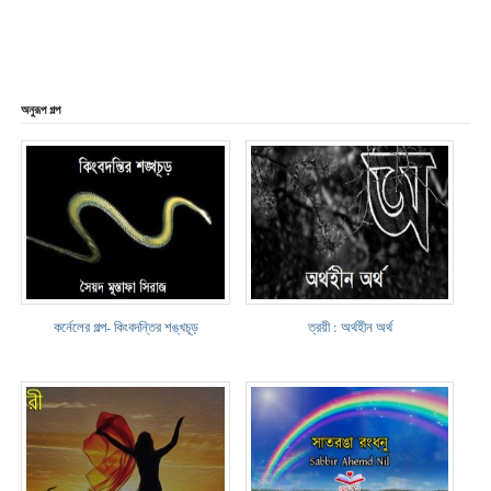
অনুরূপ গল্প
কর্নেলের গল্প- কিংবদন্তির শঙ্খচূড়
ত্রয়ী : অর্থহীন অর্থ