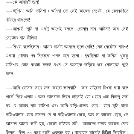
—-কে আবার? তুমি!
—-স্টুপিড! আমি তানিশা ৷ অনিমা তো সেই কাজের মেয়েটা, যে বেলকণিতে
দাঁড়িয়ে থাকতো!
—-আশ্চর্য! তুমি না একটু আগেই বললে, তোমার নাম অনিমা! আর সেই
মেয়েটার নাম নীলিমা ৷
—-মিথ্যা বলেছিলাম ৷ আমার নামটা আসলে ভুলে গেছি! সেই মেয়েটার নামও!
একথা শোনার পর নিজেকে পাগল মনে হলো ৷ বুঝছিলাম না অনিমা থুক্কু
তানিশার কোন কথাটা সত্য! যখন সে আমাকে জড়িয়ে ধরে মোলায়েম কন্ঠে
বলল,
—-আমি তোমার সাথে মজা করতে ভালবাসি ৷ আর তাইতো মিথ্যা কথা বলে
পার্কে নিয়ে এলাম ৷ আজ ভালবাসা দিবস জানোই তো ৷ তবে এটা কিন্তু মজা
নয় যে আমার নাম তানিশা এবং আমি বাড়িওয়ালার মেয়ে ৷ তবে তুমি যাকে
বাডিওয়ালার মেয়ে ভাবতে সে না বাড়িওয়ালার মেয়ে, আর না কাজের মেয়ে়, সে
আসলে আমার ভাবী হয়, মেজো ভাইয়ার স্ত্রী ৷ আমাদের বাসায় কাজের মেয়ে
ছিলনা, ছিল ৫০ বছর বয়সী একজন বুয়া ৷ দারোয়ান তাকেই চিঠিটা দিয়েছিল ৷