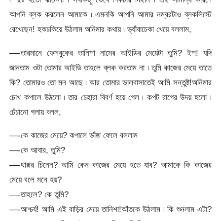
আপনি ব্লক করলেন আমাকে ৷ এমনকি আপনি আমার নম্বরটাও ব্লকলিস্টে
রেখেছেন! হকচকিয়ে উঠলাম অনিমার কথায় ৷ ভ্যাঁবাচেকা খেয়ে বললাম,
—-তারমানে ফেসবুকের তানিশা নামের আইডির মেয়েটা তুমি? ইশ! যদি
জানতাম ওটা তোমার আইডি তাহলে ব্লক করতাম না ৷ তুমি কাজের মেয়ে তাতে
কি? তোমারও তো মন আছে ৷ আর তোমার ভালবাসাতেই আমি সন্তুষ্ট!অনিমার
চোখ কপালে উঠলো ৷ তার চেহারা বিবর্ণ হয়ে গেল ৷ কপট রাগের উদয় হলো ৷
চেঁচানো গলায় বলল,
—-কে কাজের মেয়ে? কপালে ভাঁজ ফেলে বললাম
—-কে আবার, তুমি?
—-থাপ্পর চিনেন? আমি কেন কাজের মেয়ে হতে যাব? আমাকে কি কাজের
মেয়ে বলে মনে হয়?
—-তাহলে? কে তুমি?
—-আশ্চর্য! আমি এই বাড়ির মেয়ে তানিশা!আঁতকে উঠলাম ৷ কি শুনলাম এটা?