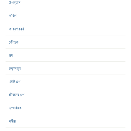
উপন্যাস
কবিতা
কাব্যগ্রন্থ
কৌতুক
গল্প
ছড়াসমূহ
ছোট গল্প
জীবনের গল্প
দু:খদায়ক
ধর্মীয়