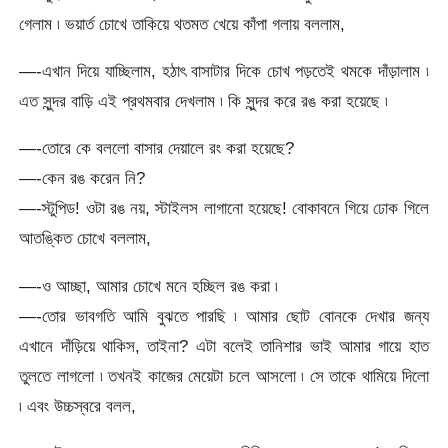
গেলাম ৷ ভয়ার্ত চোখে তাকিয়ে থতমত খেয়ে কাঁপা গলায় বললাম,
—-এখান দিয়ে যাচ্ছিলাম, হঠাৎ বাসাটার দিকে চোখ পড়তেই থমকে দাঁড়ালাম ৷
এত সুন্দর বাড়ি এই প্রথমবার দেখলাম ৷ কি সুন্দর করে রঙ করা হয়েছে ৷
—-তোরে কে বললো বাসার দেয়ালে রং করা হয়েছে?
—-কেন রঙ করেন নি?
—-স্টুপিড! ওটা রঙ নয়, স্টাইলস লাগানো হয়েছে! বোকাবনে গিয়ে ঢোক গিলে
আতঙ্কিত চোখে বললাম,
—-ও আচ্ছা, আমার চোখে মনে হচ্ছিল রঙ করা ৷
—-তোর ভাবগতি আমি বুঝতে পারছি ৷ আমার ছোট বোনকে দেখার জন্য
এখানে দাঁড়িয়ে থাকিস, তাইনা? এটা বলেই তানিশার ভাই আমার গায়ে হাত
তুলতে লাগলো ৷ তখনই কাজের মেয়েটা চলে আসলো ৷ সে তাকে থামিয়ে দিলো
৷ এবং উচ্চস্বরে বলল,