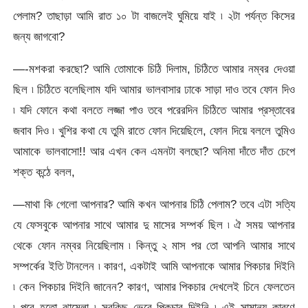
পেলাম? তাছাড়া আমি রাত ১০ টা বাজলেই ঘুমিয়ে যাই ৷ ২টা পর্যন্ত কিসের
জন্য জাগবো?
—-মশকরা করছো? আমি তোমাকে চিঠি দিলাম, চিঠিতে আমার নম্বর দেওয়া
ছিল ৷ চিঠিতে বলেছিলাম যদি আমার ভালবাসার ঢাকে সাড়া দাও তবে ফোন দিও
৷ যদি ফোনে কথা বলতে লজ্জা পাও তবে পরেরদিন চিঠিতে আমার প্রস্তাবের
জবাব দিও ৷ খুশির কথা যে তুমি রাতে ফোন দিয়েছিলে, ফোন দিয়ে বললে তুমিও
আমাকে ভালবাসো!! আর এখন কেন এমনটা বলছো? অনিমা দাঁতে দাঁত চেপে
শক্ত কন্ঠে বলল,
—মাথা কি গেলো আপনার? আমি কখন আপনার চিঠি পেলাম? তবে এটা সত্যি
যে ফেসবুকে আপনার সাথে আমার দু মাসের সম্পর্ক ছিল ৷ ঐ সময় আপনার
থেকে ফোন নম্বর নিয়েছিলাম ৷ কিন্তু ২ মাস পর তো আপনি আমার সাথে
সম্পর্কের ইতি টানলেন ৷ কারণ, একটাই আমি আপনাকে আমার পিকচার দিইনি
৷ কেন পিকচার দিইনি জানেন? কারণ, আমার পিকচার দেখলেই চিনে ফেলতেন
৷ পরে হতো ঝামেলা ৷ সবকিছু ভেবে পিকচার দিইনি ৷ এই সামান্য কারণে