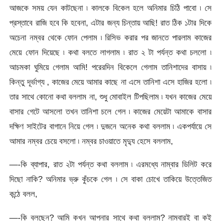
আজকে সময় যেন কাটছেনা ৷ কালকে বিকেল হলে অনিমার চিঠি পাবো ৷ সে
প্রস্তাবে রাজি হবে কি হবেনা, এটার জন্য চিন্তায় আছি! রাত ঠিক ১টার দিকে
অচেনা নম্বর থেকে ফোন পেলাম ৷ রিসিভ করার পর জানতে পারলাম কাজের
মেয়ে ফোন দিয়েছে ৷ কথা বলতে লাগলাম ৷ রাত ২ টা পর্যন্ত কথা চললো ৷
আচমকা ঘুমিয়ে গেলাম আমি! পরেরদিন বিকেলে গেলাম তানিশাদের বাসায় ৷
কিন্তু দূর্ভাগ্য , কাজের মেয়ে আমার কাছে না এসে তানিশা এসে হাজির হলো ৷
তার সাথে কোনো কথা বললাম না, শুধু মোবাইল টিপছিলাম ৷ যখন কাজের মেয়ে
বাসার গেটে আসলো তখন তানিশা চলে গেল ৷ কাজের মেয়েটা আমাকে বাসার
দক্ষিণ সাইটের বাগানে নিয়ে গেল ৷ দুজনে অনেক কথা বললাম ৷ একপর্যায়ে সে
আমার নম্বর চেয়ে বসলো ৷ নম্বর চাওয়াতে মৃদ্যু হেসে বললাম,
—-কি ব্যাপার, রাত ২টা পর্যন্ত কথা বললাম ৷ এরমধ্যে নাম্বার ডিলিট করে
দিছো নাকি? অনিমার ভ্রু কুঁচকে গেল ৷ সে বাকা চোখে তাকিয়ে উত্তেজিত
কন্ঠে বলল,
—-কি বলছেন? আমি কখন আপনার সাথে কথা বললাম? নাম্বারই বা কই