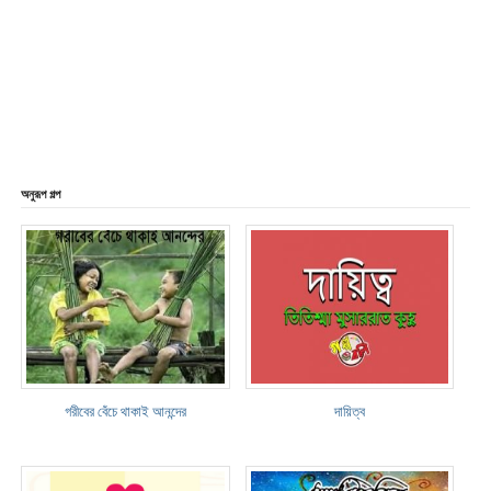
অনুরূপ গল্প
গরীবের বেঁচে থাকাই আনন্দের
দায়িত্ব