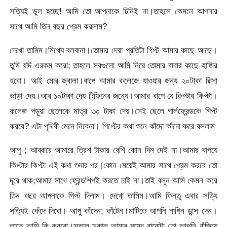
সত্যিই ভুল হচ্ছে! আমি তো আপনাকে চিনিই না।তাহলে কেমনে আপনার
সাথে আমি তিন বছর প্রেম করলাম?
দেখো তামিম।মিথ্যে বলবানা।তোমার দেয়া প্রতিটা গিপ্ট আমার কাছে আছে।
তুমি যদি এরকম করো; তাহলে সবগুলো আমি নিয়ে তোমার বাবার কাছে হাজির
হবো। আই মোর জ্বালা।বাপে আমার কলেজে যাওয়ার জন্য ২০টাকা রিক্সা
ভাড়া দেয়।আর ১০টাকা দেয় টিফিনের জন্যে।আমার বাপে যে কিপ্টার কিপ্টা।
কলেজ পড়ুয়া ছেলেকে মাত্র ৩০ টাকা দেয়।সেই ছেলে গার্লফ্রেন্ডকে গিপ্ট
করবে? এটা পৃথিবী মেনে নিবেনা। গিপ্টের কথা শুনে কাঁদো কাঁদো করে বললাম
আপু ; আব্বারে আমারে ত্রিশ টাকার বেশি কোন দিন দেই না।আমার বাপযে
কিপ্টার কিপ্টা এই কথা শুনার পর।কোন মেয়েই আমার সাথে প্রেম করবে তো
দূরে থাক;আমার সাথে ফ্রেন্ডশিপই করতে চাই না।তাই বলুন আমি কেমন করে
তিন বছর আপনাকে গিপ্ট দিলাম। দেখো তামিম।আমি কিন্তু এবার সত্যি
সত্যিই কেঁদে দিবো। আপু কাঁদেন; কাঁটেন।মাটিতে আপনি নাগিন ডান্স দেন।
তাতে আমি কি করবো।সকাল সকাল আমার ঘুমের বারোটা তো আপনি বাঁজিয়ে