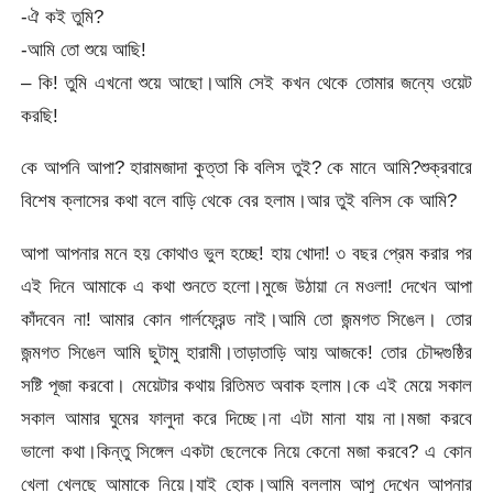
-ঐ কই তুমি?
-আমি তো শুয়ে আছি!
– কি! তুমি এখনো শুয়ে আছো।আমি সেই কখন থেকে তোমার জন্যে ওয়েট
করছি!
কে আপনি আপা? হারামজাদা কুত্তা কি বলিস তুই? কে মানে আমি?শুক্রবারে
বিশেষ ক্লাসের কথা বলে বাড়ি থেকে বের হলাম।আর তুই বলিস কে আমি?
আপা আপনার মনে হয় কোথাও ভুল হচ্ছে! হায় খোদা! ৩ বছর প্রেম করার পর
এই দিনে আমাকে এ কথা শুনতে হলো।মুজে উঠায়া নে মওলা! দেখেন আপা
কাঁদবেন না! আমার কোন গার্লফ্রেন্ড নাই।আমি তো জন্মগত সিঙেল। তোর
জন্মগত সিঙেল আমি ছুটামু হারামী।তাড়াতাড়ি আয় আজকে! তোর চৌদ্দগুষ্ঠির
সষ্টি পূজা করবো। মেয়েটার কথায় রিতিমত অবাক হলাম।কে এই মেয়ে সকাল
সকাল আমার ঘুমের ফালুদা করে দিচ্ছে।না এটা মানা যায় না।মজা করবে
ভালো কথা।কিন্তু সিঙ্গেল একটা ছেলেকে নিয়ে কেনো মজা করবে? এ কোন
খেলা খেলছে আমাকে নিয়ে।যাই হোক।আমি বললাম আপু দেখেন আপনার