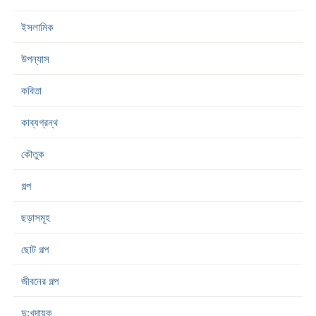
ইসলামিক
উপন্যাস
কবিতা
কাব্যগ্রন্থ
কৌতুক
গল্প
ছড়াসমূহ
ছোট গল্প
জীবনের গল্প
দু:খদায়ক