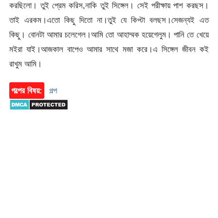
করছিলো। তুই প্রেম করিস,নাকি তুই সিঙ্গেল। সেই পরীক্ষায় পাশ করছস।
তাই এরকম।এতো কিছু দিতো না।তুই যে কিপ্টা বলছস।সেজন্যই এত
কিছু। বোনটা আমার চলেগেল।আমি তো আহাম্মক হয়েগেলুম। পানি তে খেয়ে
মইরা যাই।আজকাল বাপেও আমার সাথে মজা করে।এ সিঙ্গেল জীবন কই
রাখুম আমি।
গল্পের বিষয়:
গল্প