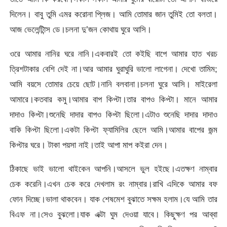
দিলেন। বাবু তুমি এমর করোনা প্লিজ। আমি তোমার জান তুমিই তো বলতা।
আজ ভেলেন্টািন্স ডে।চলনা দু’জন কোথায় ঘুরে আসি।
ওরে আমার নানির ঘরে নানি।একবারই তো কইছি বাপে আমার হাত খরচ
ত্রিশটাকার বেশি দেই না।আর আমার ঘুরাঘুরি ভালো লাগেনা। দেখো তামিম;
আমি বয়সে তোমার চেয়ে ছোট।নানি বলবানা।চলনা ঘুরে আসি। মাইরেলা
আমারে।কতবার কমু।আমার বাপ কিপ্টা।তার বাপও কিপ্টা। মানে আমার
দাদাও কিপ্টা।শুনেছি দাদার বাপও কিপ্টা ছিলো।এটাও শুনেছি দাদার দাদাও
বাকি কিপ্টা ছিলো।একটা কিপ্টা ফ্যামিলির ছেলে আমি।আমার বাপের জন্ম
কিপ্টার ঘরে। টাকা পয়সা নাই।তাই আপা মাপ কইরা দেন।
ঠিকাছে ভাই ভালো থাইকেন আপনি।আসলে ভুল হইছে।এতক্ষণ নাম্বার
চেক করেনি।এখন চেক করে দেখলাম রং নাম্বার।রাখি এদিকে আমার বফ
ফোন দিচ্ছে।ভালা থাকবেন। যাক শেষমেশ বুঝাতে সক্ষম হলাম।যে আমি তার
বিএফ না।সেও বুঝলো।যাক এক্টা ঘুম দেওয়া যাবে। কিছুক্ষণ পর আব্বা