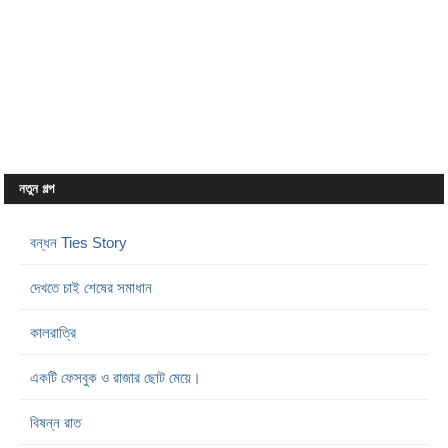
নতুন গল্প
বন্ধন Ties Story
দেখতে চাই শেষের সমাধান
কালরাত্রি
একটি ফেসবুক ও রাজার ছোট মেয়ে।
বিষন্ন রাত