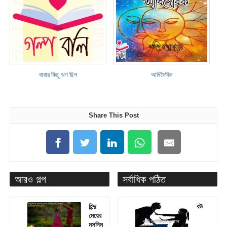
বাবার কিছু ঋণ ছিল
আধিদৈবিক
Share This Post
আরও গল্প
সর্বাধিক পঠিত
হিন্দু
বউ
মেয়ের
মুসলিম