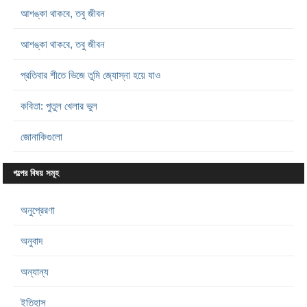
আশঙ্কা থাকবে, তবু জীবন
আশঙ্কা থাকবে, তবু জীবন
প্রতিবার শীতে ভিজে তুমি জ্যোস্না হয়ে যাও
কবিতা: পুতুল খেলার ভুল
জোনাকিগুলো
গল্পের বিষয় সমূহ
অনুপ্রেরণা
অনুবাদ
অন্যান্য
ইতিহাস