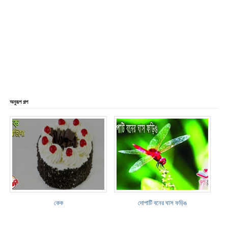
অনুরূপ গল্প
কেক
দোপাটি বনের ঘাস ফড়িঙ