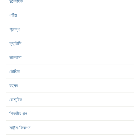
দু:খদায়ক
ধর্মীয়
প্রবন্ধ
ফ্যান্টাসি
ভালবাসা
ভৌতিক
রহস্য
রোমান্টিক
শিক্ষনীয় গল্প
সাইন্স-ফিকশন