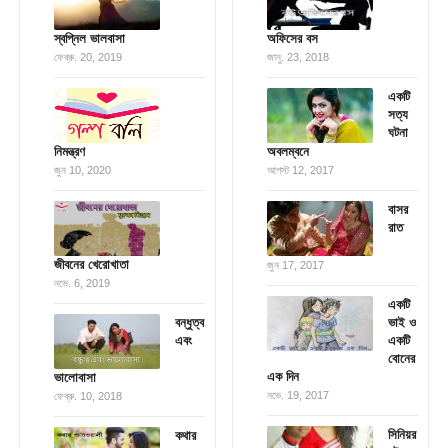
স্বপ্নিল ভালবাসা
অফিসের বস
ফেব্রু. 20, 2019
জানু. 23, 2018
একটি
সত্য
ঘটনা
নিমন্ত্রণ
অবলম্বনে
জুন 10, 2020
আগস্ট 12, 2017
বাসর
রাত
জীবনের খেরোখাতা
জুন 17, 2017
নভে. 6, 2019
একটি
বন্ধুত্ব
ভাই ও
এবং
একটি
বোনের
এক দিন
ভালোবাসা
নভে. 19, 2017
ফেব্রু. 10, 2018
সিনিয়র
কথার