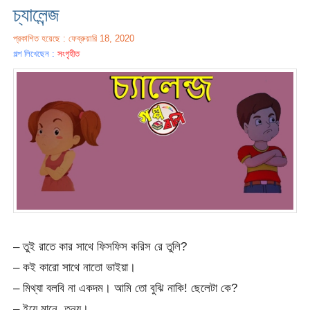
চ্যালেন্জ
প্রকাশিত হয়েছে : ফেব্রুয়ারি 18, 2020
গল্প লিখেছেন :
সংগৃহীত
– তুই রাতে কার সাথে ফিসফিস করিস রে তুলি?
– কই কারো সাথে নাতো ভাইয়া।
– মিথ্যা বলবি না একদম। আমি তো বুঝি নাকি! ছেলেটা কে?
– ইয়ে মানে, তনয়।