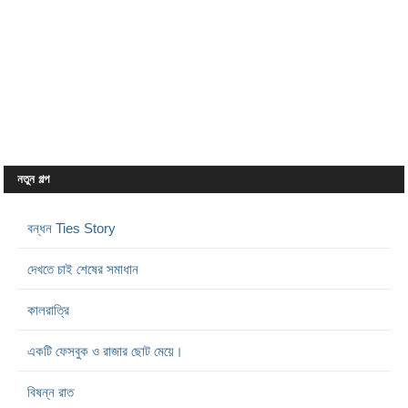
নতুন গল্প
বন্ধন Ties Story
দেখতে চাই শেষের সমাধান
কালরাত্রি
একটি ফেসবুক ও রাজার ছোট মেয়ে।
বিষন্ন রাত