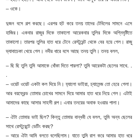
– ওকে।
দুজন বসে গল্প করছে। এরপর হুট করে তনয় তাদের টেবিলের সামনে এসে
হাজির। একবার রাজুর দিকে তাকালো আরেকবার তুলির দিকে অগ্নিদৃষ্টিতে
তাকালো। তারপর তুলির হাত ধরে টেনে রেস্টুরেন্ট থেকে বের হয়ে গেল। রাজু
ভ্যাবাচেকা খেয়ে গেল। নদীর ধারে বসে আছে তনয় তুলি। তনয় বলল,
– ছি ছি তুলি তুমি আমাকে ধোঁকা দিতে পারলা? তুমি আরেকটা ছেলের সাথে. .
.
– ওয়েট ওয়েট একটা কল দিয়ে নি। হ্যালো ভাইয়া, চ্যালেন্জ তো হেরে গেলা।
আর বয়ফ্রেন্ড তোমার চোখের সামনে দিয়ে আমার হাত ধরে নিয়ে গেল। এটাই
আমাদের কাছে আসার সাহসী গল্প। এবার তনয়ের অবাক হওয়ার পালা।
– ঐটা তোমার ভাই ছিল? কিন্তু তোমার বান্ধবী যে বলল, তুমি অন্য ছেলের
সাথে রেস্টুরেন্টে ডেটিং করছ?
– আরে ঐটা আমি বলতে বলেছিলাম। যাতে তুমি রাগ করে আমার হাত ধরে