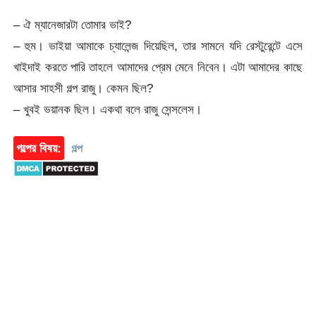
– ঐ ম্যানেজারটা তোমার ভাই?
– হুম। ভাইয়া আমাকে চ্যালেন্জ দিয়েছিল, তার সামনে যদি রেস্টুরেন্টে এসে
খাইদাই করতে পারি তাহলে আমাদের প্রেম মেনে নিবেন। এটা আমাদের কাছে
আসার সাহসী গল্প রাজু। কেমন ছিল?
– খুবই ভয়ানক ছিল। একথা বলে রাজু সেন্সলেস।
গল্পের বিষয়:
গল্প