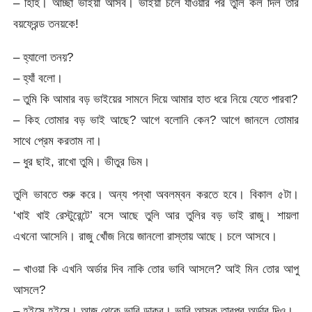
– হিহি। আচ্ছা ভাইয়া আসব। ভাইয়া চলে যাওয়ার পর তুলি কল দিল তার
বয়ফ্রেন্ড তনয়কে!
– হ্যালো তনয়?
– হ্যাঁ বলো।
– তুমি কি আমার বড় ভাইয়ের সামনে দিয়ে আমার হাত ধরে নিয়ে যেতে পারবা?
– কিহ তোমার বড় ভাই আছে? আগে বলোনি কেন? আগে জানলে তোমার
সাথে প্রেম করতাম না।
– ধুর ছাই, রাখো তুমি। ভীতুর ডিম।
তুলি ভাবতে শুরু করে। অন্য পন্থা অবলম্বন করতে হবে। বিকাল ৫টা।
‘খাই খাই রেস্টুরেন্টে’ বসে আছে তুলি আর তুলির বড় ভাই রাজু। শায়লা
এখনো আসেনি। রাজু খোঁজ নিয়ে জানলো রাস্তায় আছে। চলে আসবে।
– খাওয়া কি এখনি অর্ডার দিব নাকি তোর ভাবি আসলে? আই মিন তোর আপু
আসলে?
– হইসে হইসে। আজ থেকে ভাবি ডাকব। ভাবি আসুক তারপর অর্ডার দিও।