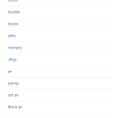
ইতিহাস
ইসলামিক
উপন্যাস
কবিতা
কাব্যগ্রন্থ
কৌতুক
গল্প
ছড়াসমূহ
ছোট গল্প
জীবনের গল্প