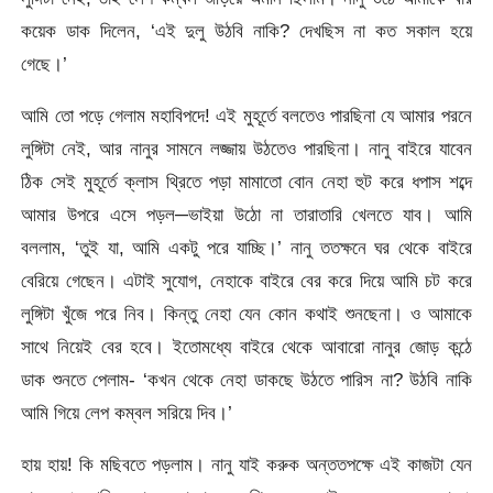
কয়েক ডাক দিলেন, ‘এই দুলু উঠবি নাকি? দেখছিস না কত সকাল হয়ে
গেছে।’
আমি তো পড়ে গেলাম মহাবিপদে! এই মুহূর্তে বলতেও পারছিনা যে আমার পরনে
লুঙ্গিটা নেই, আর নানুর সামনে লজ্জায় উঠতেও পারছিনা। নানু বাইরে যাবেন
ঠিক সেই মুহূর্তে ক্লাস থ্রিতে পড়া মামাতো বোন নেহা হুট করে ধপাস শব্দে
আমার উপরে এসে পড়ল─ভাইয়া উঠো না তারাতারি খেলতে যাব। আমি
বললাম, ‘তুই যা, আমি একটু পরে যাচ্ছি।’ নানু ততক্ষনে ঘর থেকে বাইরে
বেরিয়ে গেছেন। এটাই সুযোগ, নেহাকে বাইরে বের করে দিয়ে আমি চট করে
লুঙ্গিটা খুঁজে পরে নিব। কিন্তু নেহা যেন কোন কথাই শুনছেনা। ও আমাকে
সাথে নিয়েই বের হবে। ইতোমধ্যে বাইরে থেকে আবারো নানুর জোড় কন্ঠে
ডাক শুনতে পেলাম- ‘কখন থেকে নেহা ডাকছে উঠতে পারিস না? উঠবি নাকি
আমি গিয়ে লেপ কম্বল সরিয়ে দিব।’
হায় হায়! কি মছিবতে পড়লাম। নানু যাই করুক অন্ততপক্ষে এই কাজটা যেন