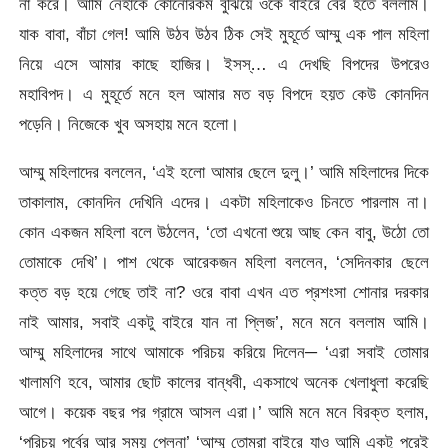
না করে। আমি নেহাকে কোনোরকম বুঝিয়ে ওকে বাইরে বের হতে বললাম।
যাক বাবা, বাঁচা গেল! আমি উঠব উঠব ঠিক সেই মুহূর্তে আম্মু এক পাল মহিলা
নিয়ে এসে আমার কাছে হাজির। ইসস্… এ দেখছি বিপদের উপরেও
মহাবিপদ। এ মুহূর্তে মনে হল আমার মত বড় বিপদে হয়ত কেউ কোনদিন
পড়েনি। নিজেকে খুব অসহায় মনে হলো।
আম্মু মহিলাদের বললেন, ‘এই হলো আমার ছেলে দুলু।’ আমি মহিলাদের দিকে
তাকালাম, কোনদিন দেখিনি এদের। একটা মহিলাকেও চিনতে পারলাম না।
কোন একজন মহিলা বলে উঠলেন, ‘তো এখনো শুয়ে আছ কেন বাবু, উঠো তো
তোমাকে দেখি’। পাশ থেকে আরেকজন মহিলা বললেন, ‘সেদিনকার ছেলে
কত্ত বড় হয়ে গেছে তাই না? ওরে বাবা এখন এত প্রশংসা শোনার দরকার
নাই আমার, সবাই একটু বাইরে যান না প্লিজ’, মনে মনে বললাম আমি।
আম্মু মহিলাদের সাথে আমাকে পরিচয় করিয়ে দিলেন─ ‘এরা সবাই তোমার
খালামণি হবে, আমার ছোট কালের বান্ধবী, একসাথে অনেক খেলাধুলা করেছি
আগে। কয়েক বছর পর গ্রামে আসল এরা।’ আমি মনে মনে বিরক্ত হলাম,
‘পরিচয় পর্বের আর সময় পেলনা’ ‘আম্মু তোমরা বাইরে যাও আমি একটু পরেই