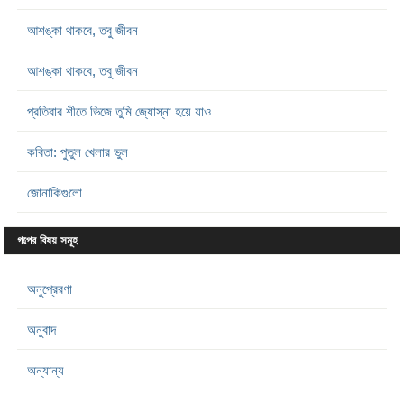
আশঙ্কা থাকবে, তবু জীবন
আশঙ্কা থাকবে, তবু জীবন
প্রতিবার শীতে ভিজে তুমি জ্যোস্না হয়ে যাও
কবিতা: পুতুল খেলার ভুল
জোনাকিগুলো
গল্পের বিষয় সমূহ
অনুপ্রেরণা
অনুবাদ
অন্যান্য