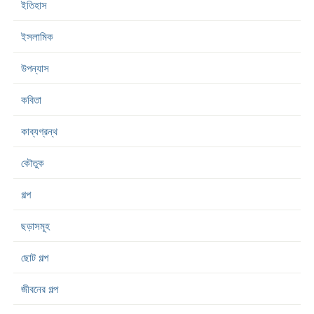
ইতিহাস
ইসলামিক
উপন্যাস
কবিতা
কাব্যগ্রন্থ
কৌতুক
গল্প
ছড়াসমূহ
ছোট গল্প
জীবনের গল্প