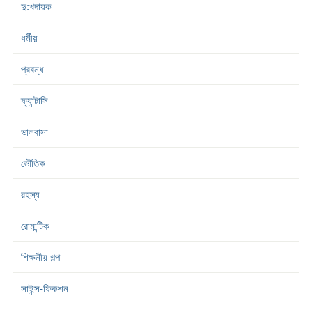
দু:খদায়ক
ধর্মীয়
প্রবন্ধ
ফ্যান্টাসি
ভালবাসা
ভৌতিক
রহস্য
রোমান্টিক
শিক্ষনীয় গল্প
সাইন্স-ফিকশন