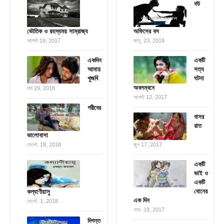
বউ
ভৌতিক ও রহস্যময় সাম্রাজ্য
অফিসের বস
আগস্ট 19, 2017
জানু. 23, 2018
একদিন
একটি
আমায়
সত্য
খুজবি
ঘটনা
অবলম্বনে
মার্চ 29, 2018
আগস্ট 12, 2017
গরীবের
বাসর
রাত
ভালোবাসা
সেপ্টে. 18, 2018
জুন 17, 2017
একটি
ভাই ও
একটি
বোনের
কল্যাণীয়াসু
এক দিন
সেপ্টে. 1, 2018
নভে. 19, 2017
দিগন্ত