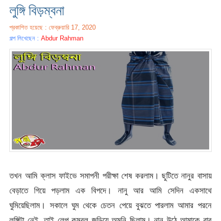
লুঙ্গি বিড়ম্বনা
প্রকাশিত হয়েছে : ফেব্রুয়ারি 17, 2020
গল্প লিখেছেন :
Abdur Rahman
তখন আমি ক্লাস ফাইভে সমাপনী পরীক্ষা শেষ করলাম। ছুটিতে নানুর বাসায়
বেড়াতে গিয়ে পড়লাম এক বিপদে। নানু আর আমি সেদিন একসাথে
ঘুমিয়েছিলাম। সকালে ঘুম থেকে চেতন পেয়ে বুঝতে পারলাম আমার পরনে
লুঙ্গিটা নেই, তাই লেপ কম্বল জড়িয়ে অমনি ছিলাম। নানু উঠে আমাকে বার