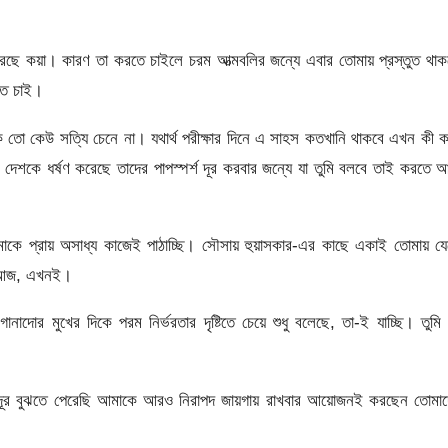
সা করেছে কয়া। কারণ তা করতে চাইলে চরম আত্মবলির জন্যে এবার তোমায় প্রস্তুত থা
তে চাই।
 তো কেউ সত্যি চেনে না। যথার্থ পরীক্ষার দিনে এ সাহস কতখানি থাকবে এখন কী 
েশকে ধর্ষণ করেছে তাদের পাপস্পর্শ দূর করবার জন্যে যা তুমি বলবে তাই করতে 
মাকে প্রায় অসাধ্য কাজেই পাঠাচ্ছি। সৌসায় হুয়াসকার-এর কাছে একাই তোমায় য
ং আজ, এখনই।
দোর মুখের দিকে পরম নির্ভরতার দৃষ্টিতে চেয়ে শুধু বলেছে, তা-ই যাচ্ছি। তুমি
তদূর বুঝতে পেরেছি আমাকে আরও নিরাপদ জায়গায় রাখবার আয়োজনই করছেন তোমাদ