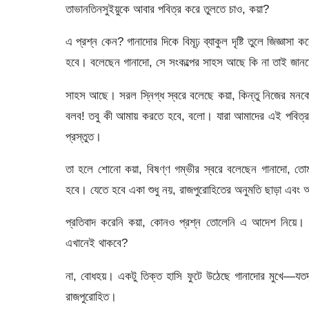
তাভানতিনসুইয়ুকে আবার পবিত্র করে তুলতে চাও, কয়া?
এ প্রশ্ন কেন? গানাদোর দিকে বিমূঢ় ব্যাকুল দৃষ্টি তুলে জিজ্ঞা
হবে। বলেছেন গানাদো, সে সংকল্পের সাহস আছে কি না তাই জান
সাহস আছে। সরল স্নিগ্ধ স্বরে বলেছে কয়া, কিন্তু নিজের মনকে
বলব! তবু কী আমায় করতে হবে, বলো। যারা আমাদের এই পবিত্র দ
প্রস্তুত।
তা হলে শোনো কয়া, বিষণ্ণ গম্ভীর স্বরে বলেছেন গানাদো, তো
হবে। যেতে হবে একা শুধু নয়, রাজপুরোহিতের অনুমতি ছাড়া এব
প্রতিবাদ করেনি কয়া, কোনও প্রশ্ন তোলেনি এ আদেশ নিয়ে। গানা
এখানেই থাকবে?
না, বোধহয়। একটু তিক্ত হাসি ফুটে উঠেছে গানাদোর মুখে—য
রাজপুরোহিত।