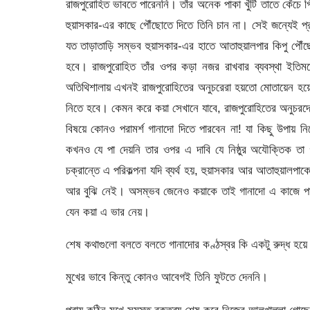
রাজপুরোহিত ভাবতে পারেননি। তাঁর অনেক পাকা খুঁটি তাতে কেঁচে
হুয়াসকার-এর কাছে পৌঁছোতে দিতে তিনি চান না। সেই জন্যেই প্র
যত তাড়াতাড়ি সম্ভব হুয়াসকার-এর হাতে আতাহুয়ালপার কিপু পৌ
হবে। রাজপুরোহিত তাঁর ওপর কড়া নজর রাখবার ব্যবস্থা ইতিমধ্
অতিথিশালায় এখনই রাজপুরোহিতের অনুচরেরা হয়তো মোতায়েন হয়ে 
নিতে হবে। কেমন করে কয়া সেখানে যাবে, রাজপুরোহিতের অনুচরদের প
বিষয়ে কোনও পরামর্শ গানাদো দিতে পারবেন না! যা কিছু উপায়
কখনও যে পা দেয়নি তার ওপর এ দাবি যে নিষ্ঠুর অযৌক্তিক 
চক্রান্তে এ পরিকল্পনা যদি ব্যর্থ হয়, হুয়াসকার আর আতাহুয়ালপ
আর বুঝি নেই। অসম্ভব জেনেও কয়াকে তাই গানাদো এ কাজে পাঠাচ্
যেন কয়া এ ভার নেয়।
শেষ কথাগুলো বলতে বলতে গানাদোর কণ্ঠস্বর কি একটু রুদ্ধ হ
মুখের ভাবে কিন্তু কোনও আবেগই তিনি ফুটতে দেননি।
প্রায় কঠিন মুখে সমস্ত বক্তব্য শেষ করে নিজের আলখাল্লা গো