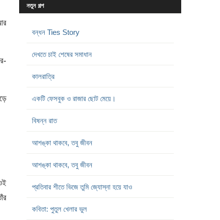
নতুন গল্প
 আর
বন্ধন Ties Story
দেখতে চাই শেষের সমাধান
ার-
কালরাত্রি
েড়ে
একটি ফেসবুক ও রাজার ছোট মেয়ে।
বিষন্ন রাত
আশঙ্কা থাকবে, তবু জীবন
আশঙ্কা থাকবে, তবু জীবন
 ওই
প্রতিবার শীতে ভিজে তুমি জ্যোস্না হয়ে যাও
াঁর
কবিতা: পুতুল খেলার ভুল