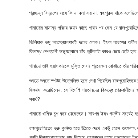
প্রচ্ছন্ন বিদ্রূপের সঙ্গে কি না বলা যায় না, মহাপুরুষ যাঁকে বলে
গানাদোর সামান্য পরিচয় কয়ার কাছে পাবার পর কেন যে রাজপুরোহি
ভিলিয়াক ভমু আতাহুয়ালপারই দলের লোক। ইংকা নরেশের অধীন হলে
বিরুদ্ধে দেশব্যাপী অভ্যুত্থানে তাঁর ভূমিকাটা কারও চেয়ে ছোট হবে
গানাদো তাই হুয়াসকারকে মুক্তি দেবার প্রয়োজন বোঝাতে তাঁর পরি
শুনতে শুনতে স্পষ্টই উত্তেজিত হতে দেখা গিয়েছিল রাজপুরোহিতকে!
জিজ্ঞাসা করেছিলেন, যে বিদেশি শয়তানদের বিরুদ্ধে পেরুবাসী
স্বার্থ?
গানাদো খানিক চুপ করে থেকেছেন। তারপর ঈষৎ গম্ভীর স্বরেই বলে
রাজপুরোহিতের ভ্রু কুঞ্চিত হয়ে উঠতে দেখে একটু হেসে তৎক্ষণা
প্রতি বিশ্বাসঘাতকতার দাম হিসেবে আপনাদের কাছে বড়গোছের ইন