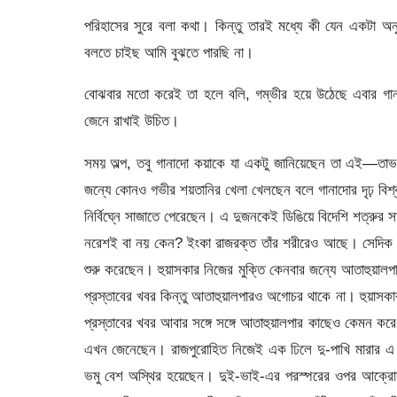
পরিহাসের সুরে বলা কথা। কিন্তু তারই মধ্যে কী যেন একটা অন
বলতে চাইছ আমি বুঝতে পারছি না।
বোঝবার মতো করেই তা হলে বলি, গম্ভীর হয়ে উঠেছে এবার গা
জেনে রাখাই উচিত।
সময় অল্প, তবু গানাদো কয়াকে যা একটু জানিয়েছেন তা এই—তাভতি্
জন্যে কোনও গভীর শয়তানির খেলা খেলছেন বলে গানাদোর দৃঢ় বিশ্ব
নির্বিঘ্নে সাজাতে পেরেছেন। এ দুজনকেই ডিঙিয়ে বিদেশি শত্রুর 
নরেশই বা নয় কেন? ইংকা রাজরক্ত তাঁর শরীরেও আছে। সেদিক দ
শুরু করেছেন। হুয়াসকার নিজের মুক্তি কেনবার জন্যে আতাহুয়ালপা
প্রস্তাবের খবর কিন্তু আতাহুয়ালপারও অগোচর থাকে না। হুয়াসকা
প্রস্তাবের খবর আবার সঙ্গে সঙ্গে আতাহুয়ালপার কাছেও কেমন করে
এখন জেনেছেন। রাজপুরোহিত নিজেই এক ঢিলে দু-পাখি মারার এ 
ভমু বেশ অস্থির হয়েছেন। দুই-ভাই-এর পরস্পরের ওপর আক্রো