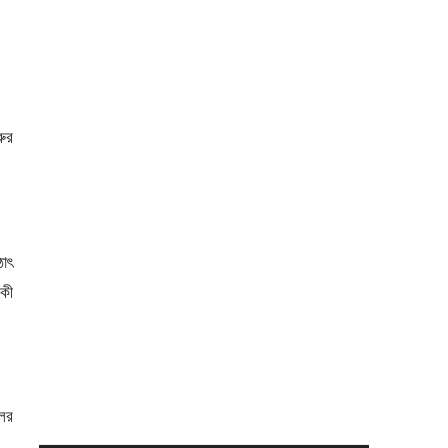
রুর
ঠাৎ
 কী
লের