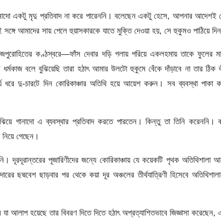
 গানাদো একটু মৃদু প্রতিবাদ না করে পারেননি। বলেছেন একটু হেসে, আপনার আদেশই
ঙ্গে আমাদের সায় পেলে হুয়াসকারকে যাতে মুক্তি দেওয়া হয়, সে হুকুমও পাঠিয়ে দি
রাজপুরোহিতের কণ্ঠস্বরে—ফাঁস দেবার দড়ি গলায় পরিয়ে একলহমায় তাকে ফুলের ম
র্মকাজ বলে বুঝিয়েছি তারা হঠাৎ আমার উলটো হুকুমে বেঁকে দাঁড়াবে না তার ঠিক 
র্য ধরে দু-চারটে দিন কোরিকাঞ্চার অতিথি হয়ে আয়েশ করুন। সব ব্যবস্থা পাকা 
ুঝিয়ে গানাদো এ ব্যবস্থার প্রতিবাদ করতে পারতেন। কিন্তু তা তিনি করেননি। 
য় নিয়ে গেছেন।
ননি। দূরদূরান্তরের পূজারিণীদের জন্যে কোরিকাঞ্চায় যে কয়েকটি পৃথক অতিথিশালা 
রের ছদ্মবেশ ছাড়বার পর থেকে কয়া দূর অঞ্চলের তীর্থযাত্রিণী হিসেবে অতিথিশাল
াঁর যা আলাপ হয়েছে তার বিবরণ দিতে দিতে হঠাৎ অপ্রত্যাশিতভাবে জিজ্ঞাসা করেছেন,