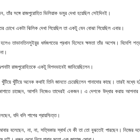
ছিলেন, তাঁর সঙ্গে রাজপুরোহিত ভিলিয়াক ভমুর দেখা হয়েছিল সেইদিনই।
তের চোখে একটা ঝিলিক দেখা গিয়েছিল তা একটু যেন বোঝা গিয়েছিল এবার।
ও তাভানতিনসুইয়ুর ধর্মজগতের প্রধান হিসেবে ক্ষমতা তাঁর অশেষ। বিদেশি শত্
 না।
কল্পনাটা রাজপুরোহিতকে একটু বিশদভাবেই জানিয়েছিলেন।
 খুঁটিয়ে খুঁটিয়ে অনেক কথাই তিনি জানতে চেয়েছিলেন গানাদোর কাছে। তারই মধ্যে হ
দের জাগাতে চাচ্ছেন, আপনি নিজেও তাদেরই একজন। এ দেশকে উদ্ধার করায় আপনার
ছেন, যদি বলি পাপের প্রায়শ্চিত্ত।
ৎ আবার বলেছেন, না, না, সত্যিকার স্বার্থ যে কী তা তো বুঝতেই পারছেন। নিজের দ
াম চাই। ধরুন দেশে নিয়ে যাবার মতো এক জাহাজ সোনা।