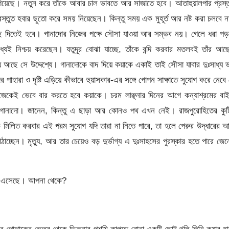
 গিয়েছে। নতুন করে তাঁকে আবার চাল ভাবতে আর সাজাতে হবে। আতাহুয়ালপার প্রস্
স্তুত হবার ছুতো করে সময় নিয়েছেন। কিন্তু সময় এক মুহূর্ত আর নষ্ট করা চলবে 
ঁছে দিতেই হবে। গানাদোর নিজের পক্ষে সৌসা যাওয়া আর সম্ভব নয়। গেলে ধরা প
যেই নিশ্চয় করেছেন। যতুদূর বোঝা যাচ্ছে, তাঁকে বন্দি করবার মতলবই তাঁর আ
আছে সে উদ্দেশ্যে। গানাদোকে বাদ দিয়ে কয়াকে একাই তাই সৌসা যাবার দুঃসাধ্য 
াহারা ও দৃষ্টি এড়িয়ে কীভাবে হুয়াসকার-এর সঙ্গে গোপন সাক্ষাতে সুযোগ করে নেবে
 নিজেকেই ভেবে বার করতে হবে কয়াকে। চরম লাঞ্ছনার দিনের আগে কন্যাশ্রমের বা
তা গানাদো। জানেন, কিন্তু এ ছাড়া আর কোনও পথ এখন নেই। রাজপুরোহিতের কুট
াকে মিলিত করবার এই পরম সুযোগ যদি তারা না নিতে পারে, তা হলে পেরুর উদ্ধারের 
ছেন। মৃত্যু, আর তার চেয়েও বড় দুর্ভাগ্য এ দুঃসাহসের পুরস্কার হতে পারে জে
য়ে এসেছে। আপনা থেকে?
ছের পোশাকের ভেতর থেকে ভিকুনার পশমি কাপড়ে বোনা একটি ছোট থলি তিনি কয়ার হ