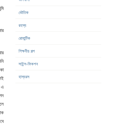
ুমি
ভৌতিক
রহস্য
ার
রোমান্টিক
শিক্ষনীয় গল্প
বার
িনি
সাইন্স-ফিকশন
ংকা
হাস্যরস
গেই
। এ
োপন
বলে
য়াক
বে