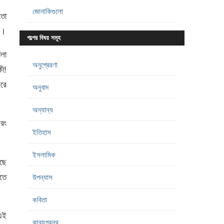
জোনাকিগুলো
 তো
ন।
গল্পের বিষয় সমূহ
ালা
অনুপ্রেরণা
কী!
করে
অনুবাদ
অন্যান্য
বরং
ইতিহাস
ইসলামিক
আছে
াতে
উপন্যাস
কবিতা
 এই
কাব্যগ্রন্থ