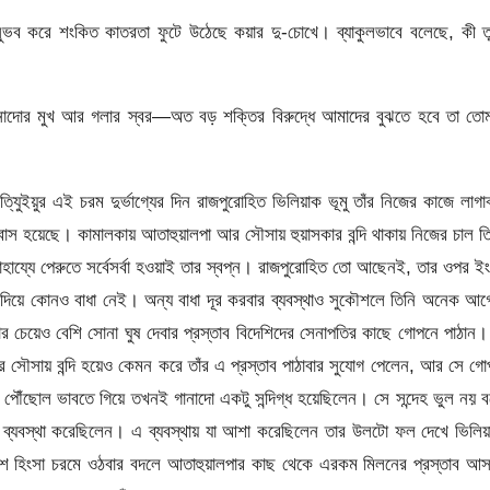
ুভব করে শংকিত কাতরতা ফুটে উঠেছে কয়ার দু-চোখে। ব্যাকুলভাবে বলেছে, কী ত
নাদোর মুখ আর গলার স্বর—অত বড় শক্তির বিরুদ্ধে আমাদের বুঝতে হবে তা তোম
যুইয়ুর এই চরম দুর্ভাগ্যের দিন রাজপুরোহিত ভিলিয়াক ভূমু তাঁর নিজের কাজে লাগা
াস হয়েছে। কামালকায় আতাহুয়ালপা আর সৌসায় হুয়াসকার বন্দি থাকায় নিজের চাল ত
সাহায্যে পেরুতে সর্বেসর্বা হওয়াই তার স্বপ্ন। রাজপুরোহিত তো আছেনই, তার ওপর ই
িয়ে কোনও বাধা নেই। অন্য বাধা দূর করবার ব্যবস্থাও সুকৌশলে তিনি অনেক আ
র চেয়েও বেশি সোনা ঘুষ দেবার প্রস্তাব বিদেশিদের সেনাপতির কাছে গোপনে পাঠান
র সৌসায় বন্দি হয়েও কেমন করে তাঁর এ প্রস্তাব পাঠাবার সুযোগ পেলেন, আর সে গ
 পৌঁছোল ভাবতে গিয়ে তখনই গানাদো একটু সন্দিগ্ধ হয়েছিলেন। সে সন্দেহ ভুল নয় 
ব্যবস্থা করেছিলেন। এ ব্যবস্থায় যা আশা করেছিলেন তার উলটো ফল দেখে ভিলি
শ হিংসা চরমে ওঠবার বদলে আতাহুয়ালপার কাছ থেকে এরকম মিলনের প্রস্তাব আস