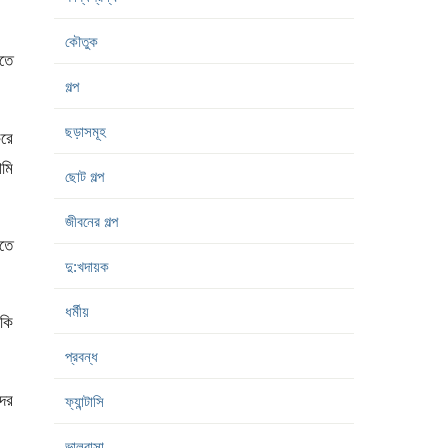
কৌতুক
কতে
গল্প
ছড়াসমূহ
করে
আমি
ছোট গল্প
জীবনের গল্প
েতে
দু:খদায়ক
ধর্মীয়
 কি
প্রবন্ধ
ের
ফ্যান্টাসি
ভালবাসা