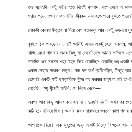
তার সন্দেহটা একটু গভীর হতে দিয়েই বললাম, বাগে পেলে এ মা
খপ্পরে পড়ে, তখন মাকড়শাটার কীরকম ভাব হতে পারে বুঝতে পারেন
লোকটা কোনও উত্তর না দিয়ে বেশ হতভম্ব আর একটু ভয়-ভয় মুখ
বুঝতে ঠিক পারছেন না, না? আমিই আবার একটু হেসে বললাম, আচ
যাচ্ছি দেখে পালাবার জন্য কিছু না ভেবেচিন্তে আমার গাড়
সাতদিন ধরে সমস্ত শহর টহল দিয়ে বেড়াচ্ছি? বেড়াচ্ছি শুধু একটি 
একটা নেহাত সাধারণ মানুষ। নাম যশ অর্থ প্রতিপত্তি, কিছুই তা
তেমনই একটি পার্টি দ্যুব্যারিকে খুঁজে বার করবার জন্য যা চাই 
পেয়েছি। শুধু খুঁজেই পাইনি, সে নিজে থেকে—
এরপর আর কিছু আমার বলা হল না। দুব্যারি নামটা করার পর থেকেই 
কাঠ হয়ে দাঁড়িয়ে ছিল। আমার কথার মাঝখানে শুকনো কাঁপা গল
আপনাকে নিয়ে। এক মুহূর্তের জন্য একটি মিথ্যে বিস্ময়ের ভ