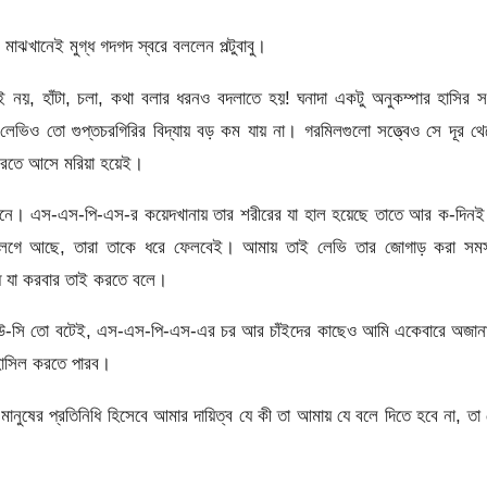
াঝখানেই মুগ্ধ গদগদ স্বরে বললেন পল্টুবাবু।
ই নয়, হাঁটা, চলা, কথা বলার ধরনও বদলাতে হয়! ঘনাদা একটু অনুকম্পার হাসির সঙ
ু লেভিও তো গুপ্তচরগিরির বিদ্যায় বড় কম যায় না। গরমিলগুলো সত্ত্বেও সে দূর থ
করতে আসে মরিয়া হয়েই।
ানে। এস-এস-পি-এস-র কয়েদখানায় তার শরীরের যা হাল হয়েছে তাতে আর ক-দিনই
ে লেগে আছে, তারা তাকে ধরে ফেলবেই। আমায় তাই লেভি তার জোগাড় করা সমস
ে যা করবার তাই করতে বলে।
লিউ-সি তো বটেই, এস-এস-পি-এস-এর চর আর চাঁইদের কাছেও আমি একেবারে অজান
হাসিল করতে পারব।
ানুষের প্রতিনিধি হিসেবে আমার দায়িত্ব যে কী তা আমায় যে বলে দিতে হবে না, তা