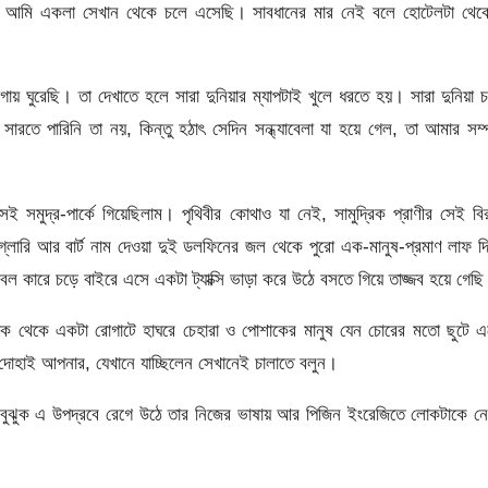
খে আমি একলা সেখান থেকে চলে এসেছি। সাবধানের মার নেই বলে হোটেলটা থেক
য় ঘুরেছি। তা দেখাতে হলে সারা দুনিয়ার ম্যাপটাই খুলে ধরতে হয়। সারা দুনিয়া 
ে পারিনি তা নয়, কিন্তু হঠাৎ সেদিন সন্ধ্যাবেলা যা হয়ে গেল, তা আমার সম্পূ
ই সমুদ্র-পার্কে গিয়েছিলাম। পৃথিবীর কোথাও যা নেই, সামুদ্রিক প্রাণীর সেই বি
্লোরি আর বার্ট নাম দেওয়া দুই ডলফিনের জল থেকে পুরো এক-মানুষ-প্রমাণ লাফ দি
ল কারে চড়ে বাইরে এসে একটা ট্যাক্সি ভাড়া করে উঠে বসতে গিয়ে তাজ্জব হয়ে গেছ
দিক থেকে একটা রোগাটে হাঘরে চেহারা ও পোশাকের মানুষ যেন চোরের মতো ছুটে 
 দোহাই আপনার, যেখানে যাচ্ছিলেন সেখানেই চালাতে বলুন।
 না বুঝুক এ উপদ্রবে রেগে উঠে তার নিজের ভাষায় আর পিজিন ইংরেজিতে লোকটাকে ন