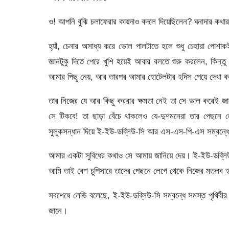
ও! আপনি বুঝি চলাফেরার কায়দাও বদলে দিয়েছিলেন? ঘনাদার কথার ম
হ্যাঁ, চেনার অসাধ্য করে ভোল পালটাতে হলে শুধু চেহারা পোশাক
জ্ঞানটুকু দিতে পেরে খুশি হয়েই আবার বলতে শুরু করলেন, কিন্ত
আমার পিছু নেয়, আর তারপর আমার হোটেলটার হদিস পেয়ে দেখা 
তার নিজের যে আর কিছু করবার ক্ষমতা নেই তা সে ভাল করেই জ
সে টিকবে! তা ছাড়া বেঁচে থাকলেও যে-দুশমনেরা তার পেছন
সুলুকসন্ধান দিয়ে ই-ইউ-ডব্লিউ-সি আর এস-এস-পি-এস সম্বন্ধ
আমার একটা সুবিধের কথাও সে আমায় জানিয়ে দেয়। ই-ইউ-ডব্
আমি তাই বেশ চুপিসারে তাদের পেছনে লেগে থেকে নিজের মতলব 
সবশেষে লেভি বলেছে, ই-ইউ-ডব্লিউ-সি সম্বন্ধে সমস্ত পৃথিবীর ম
জানে।