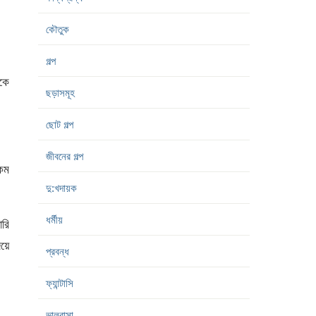
কৌতুক
গল্প
েকে
ছড়াসমূহ
ছোট গল্প
জীবনের গল্প
কম
দু:খদায়ক
ধর্মীয়
ারি
য়ে
প্রবন্ধ
ফ্যান্টাসি
ভালবাসা