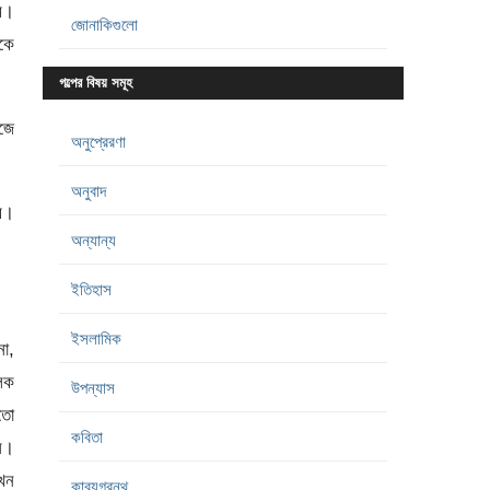
াম।
জোনাকিগুলো
কে
গল্পের বিষয় সমূহ
েজে
অনুপ্রেরণা
অনুবাদ
কব।
অন্যান্য
ইতিহাস
ইসলামিক
া,
িক
উপন্যাস
মতো
কবিতা
সে।
যখন
কাব্যগ্রন্থ