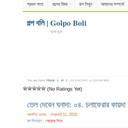
প্রথম পাতা
গল্পের বিষয়
গল্প লিখুন
আমাদের সম্পর্কে
গল্প বলি | Golpo Boli
গল্পের ভুবন
You are here:
Home
গল্প
তেল দেবেন ঘনাদা: ০৪. চলাফেরার কায়দা
(No Ratings Yet)
তেল দেবেন ঘনাদা: ০৪. চলাফেরার কায়দা
প্রকাশিত হয়েছে : ফেব্রুয়ারি 11, 2020
গল্প লিখেছেন :
প্রেমেন্দ্র মিত্র