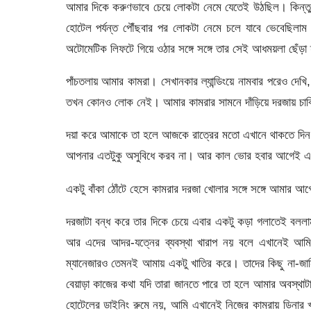
আমার দিকে করুণভাবে চেয়ে লোকটা নেমে যেতেই উঠছিল। কিন্তু 
হোটেল পর্যন্ত পৌঁছবার পর লোকটা নেমে চলে যাবে ভেবেছিলা
অটোমেটিক লিফটে গিয়ে ওঠার সঙ্গে সঙ্গে তার সেই আধময়লা ছেঁড়া 
পাঁচতলায় আমার কামরা। সেখানকার ল্যান্ডিংয়ে নামবার পরেও দে
তখন কোনও লোক নেই। আমার কামরার সামনে দাঁড়িয়ে দরজায় চাবি 
দয়া করে আমাকে তা হলে আজকে রাত্রের মতো এখানে থাকতে দিন।
আপনার এতটুকু অসুবিধে করব না। আর কাল ভোর হবার আগেই এখা
একটু বাঁকা ঠোঁটে হেসে কামরার দরজা খোলার সঙ্গে সঙ্গে আমা
দরজাটা বন্ধ করে তার দিকে চেয়ে এবার একটু কড়া গলাতেই ব
আর এদের আদর-যত্নের ব্যবস্থা খারাপ নয় বলে এখানেই আ
ম্যানেজারও তেমনই আমায় একটু খাতির করে। তাদের কিছু না-জা
বেয়াড়া কাজের কথা যদি তারা জানতে পারে তা হলে আমার অবস্থ
হোটেলের ডাইনিং রুমে নয়, আমি এখানেই নিজের কামরায় ডিনার খ