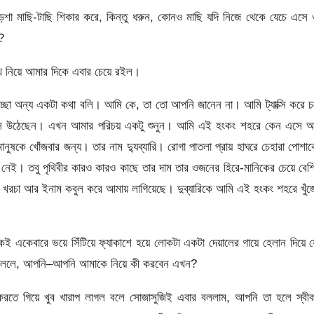
কড়শা মাছি-টাছি শিকার করে, কিন্তু ধরুন, কোনও মাছি যদি নিজে থেকে যেচে এসে
?
 নিয়ে আমার দিকে এবার চেয়ে রইল।
্ছা অন্য একটা কথা বলি। আমি কে, তা তো আপনি জানেন না। আমি ট্যাক্সি করে 
িতে এসে উঠেছেন। এখন আমার পরিচয় একটু শুনুন। আমি এই হংকং শহরে কেন এসে 
মানুষকে খোঁজবার জন্য। তার নাম দ্যুব্যারি। রোগা পাতলা প্রায় হাঘরে চেহারা পোশা
র নেই। তবু পৃথিবীর কারও কারও কাছে তার দাম তার ওজনের হিরে-মানিকের চেয়ে বে
তা-ই খরচা আর ইনাম কবুল করে আমায় লাগিয়েছে। দুব্যারিকে আমি এই হংকং শহরে খুঁ
একেবারে ভয়ে সিঁটিয়ে ফ্যাকাশে হয়ে লোকটা একটা দেয়ালের গায়ে হেলান দিয়ে 
ায় বললে, আপনি–আপনি আমাকে নিয়ে কী করবেন এখন?
ান করতে গিয়ে খুব খারাপ লাগল বলে সোজাসুজিই এবার বললাম, আপনি তা হলে স্বী