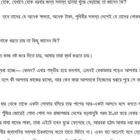
োক, যেখানে হোক ধরবার জন্য সমস্ত দুনিয়া খুঁজে বেড়াচ্ছে তা জানেন কি?
া। তবে তাদের যে অনেক ক্ষমতা, অনেক টাকা, পৃথিবীর সমস্ত দেশেই যে তাদের লো
াকে ধরতে চায় তা কিছু জানেন কি?
কাজ নষ্ট করে দিতে চায়, আমায় তারা ব্যর্থ করতে চায়।
্বিধা হচ্ছে— কেমন? এবার গম্ভীর হয়ে বললাম, এমনই বেকায়দায় পড়েও আপনার 
হলে কী আপনার কাজের রহস্য, আর কেন কারা আপনাকে নিজেদের খপ্পরে পুরে সে 
ের ধার থেকে তাকে একটা সোফায় বসিয়ে তার পাশের আর-একটা আসনে বসে বলতে শু
ুঁজির জোরেই গোদা গোদা সব রাজাগজার দেশের বড়মানুষি গরম ঠাণ্ডা করে দেবার
়ে মাথা যাদের পাকা, তারা এইটে তখন বুঝে ফেলেছে যে, আরবরা হঠাৎ আবার দয়া ক
বীর জ্বালানির সমস্যা চিরকালের মতো তাতে মিটবে না। এখন যত অঢেলই মনে হো