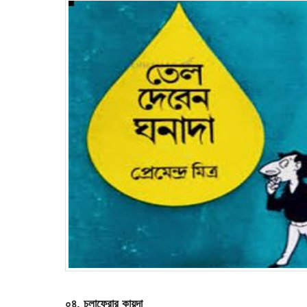
০৪. চলাফেরার কায়দা