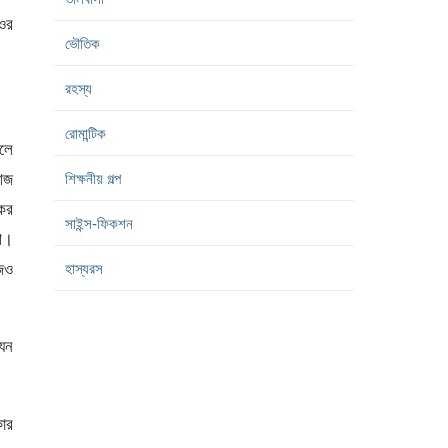
 ওর
ভৌতিক
রহস্য
রোমান্টিক
চলে
আজ
শিক্ষনীয় গল্প
কের
সাইন্স-ফিকশন
শি।
জেও
হাস্যরস
যেন
কার