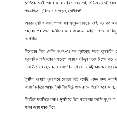
লেভিকে তারই ভালর জন্য মাঝিমাল্লার ওই কফি-খানাতেই রে
পাওনাগণ্ডা চুকিয়ে সরে পড়েছি সেইদিনই।
তারপর লেভির কাছে পাওয়া সব সুলুক-সন্ধানের খেই ধরে যত জায়গা
বেড়াবার পর তখন ক-দিনের জন্য হংকং-এ আছি। কাজ যে কিছু সারত
আশাতীত।
বিকেলের দিকে সেদিন হংকং-এর সব দ্রষ্টব্যের মধ্যে তুলনাহীন সে
স্বাভাবিক পরিবেশের সমাবেশে অন্য সবকিছুর মধ্যে বিশেষ করে গ
দিয়ে উঠে বল হেড করার বাহাদুরি দেখে বেশ একটু আমোদ পেয়ে কেব
ট্যাক্সির দরজাটা খুলে সবে ভেতরে উঠে বসেছি, এমন সময় অন্য
অন্যদিক দিয়ে আমার ট্যাক্সিটায় উঠে পড়ে কাতর মিনতি করে বলল,
মিনতিটা ফরাসিতে করা। ট্যাক্সিতে চিনে ড্রাইভার ফরাসি বুঝুক
যাবার জন্য ধমক দিলে।