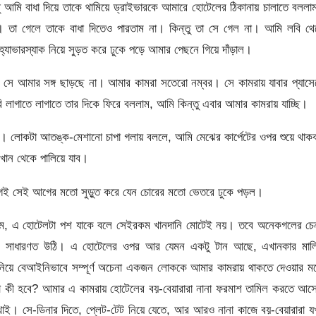
আমি বাধা দিয়ে তাকে থামিয়ে ড্রাইভারকে আমারে হোটেলের ঠিকানায় চালাতে বলল
ম। তা গেলে তাকে বাধা দিতেও পারতাম না। কিন্তু তা সে গেল না। আমি লবি থে
হ্যাভারস্যাক নিয়ে সুড়ত করে ঢুকে পড়ে আমার পেছনে গিয়ে দাঁড়াল।
খি, সে আমার সঙ্গ ছাড়ছে না। আমার কামরা সতেরো নম্বর। সে কামরায় যাবার প্যাস
লাগাতে লাগাতে তার দিকে ফিরে বললাম, আমি কিন্তু এবার আমার কামরায় যাচ্ছি।
 লোকটা আতঙ্ক-মেশানো চাপা গলায় বললে, আমি মেঝের কার্পেটের ওপর শুয়ে থা
ন থেকে পালিয়ে যাব।
র আগেই সেই আগের মতো সুড়ুত করে যেন চোরের মতো ভেতরে ঢুকে পড়ল।
ললাম, এ হোটেলটা পশ যাকে বলে সেইরকম খানদানি মোটেই নয়। তবে অনেকগলের চেন
মি সাধারণত উঠি। এ হোটেলের ওপর আর যেমন একটু টান আছে, এখানকার মাল
নিয়ে বেআইনিভাবে সম্পূর্ণ অচেনা একজন লোককে আমার কামরায় থাকতে দেওয়ার 
াটা কী হবে? আমার এ কামরায় হোটেলের বয়-বেয়ারারা নানা ফরমাশ তামিল করতে আ
াই। সে-ডিনার দিতে, প্লেট-টেট নিয়ে যেতে, আর আরও নানা কাজে বয়-বেয়ারারা 