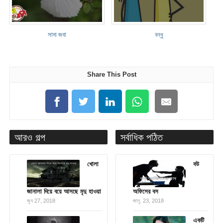
সাদা জবা
বন্ধু
Share This Post
আরও গল্প
সর্বাধিক পঠিত
খোলা
বউ
জানালা দিয়ে বয়ে আসছে মৃদু হাওয়া
অফিসের বস
জুন 27, 2018
জানু. 23, 2018
একটি