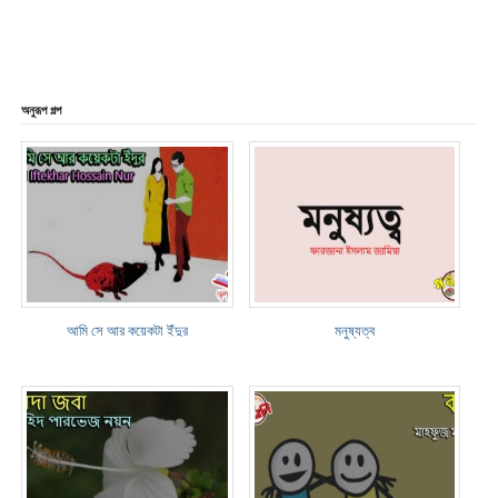
অনুরূপ গল্প
আমি সে আর কয়েকটা ইঁদুর
মনুষ্যত্ব