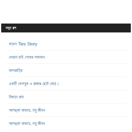
নতুন গল্প
বন্ধন Ties Story
দেখতে চাই শেষের সমাধান
কালরাত্রি
একটি ফেসবুক ও রাজার ছোট মেয়ে।
বিষন্ন রাত
আশঙ্কা থাকবে, তবু জীবন
আশঙ্কা থাকবে, তবু জীবন