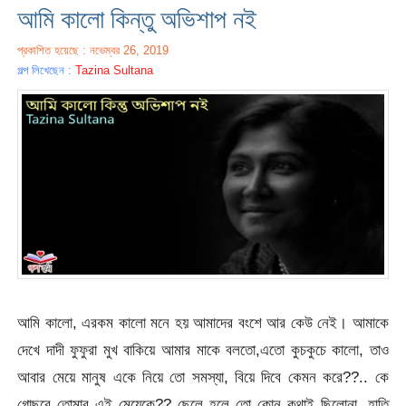
আমি কালো কিন্তু অভিশাপ নই
প্রকাশিত হয়েছে : নভেম্বর 26, 2019
গল্প লিখেছেন :
Tazina Sultana
আমি কালো, এরকম কালো মনে হয় আমাদের বংশে আর কেউ নেই। আমাকে
দেখে দাদী ফুফুরা মুখ বাকিয়ে আমার মাকে বলতো,এতো কুচকুচে কালো, তাও
আবার মেয়ে মানুষ একে নিয়ে তো সমস্যা, বিয়ে দিবে কেমন করে??.. কে
গোছবে তোমার এই মেয়েকে?? ছেলে হলে তো কোন কথাই ছিলোনা, হাতি