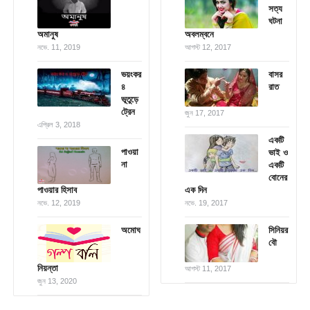
সত্য
ঘটনা
অমানুষ
অবলম্বনে
নভে. 11, 2019
আগস্ট 12, 2017
ভয়ংকর
বাসর
৪
রাত
ভূতুড়ে
ট্রেন
জুন 17, 2017
এপ্রিল 3, 2018
একটি
পাওয়া
ভাই ও
না
একটি
বোনের
পাওয়ার হিসাব
এক দিন
নভে. 12, 2019
নভে. 19, 2017
অমোঘ
সিনিয়র
বৌ
নিয়ন্তা
আগস্ট 11, 2017
জুন 13, 2020