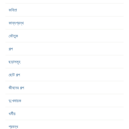
কবিতা
কাব্যগ্রন্থ
কৌতুক
গল্প
ছড়াসমূহ
ছোট গল্প
জীবনের গল্প
দু:খদায়ক
ধর্মীয়
প্রবন্ধ