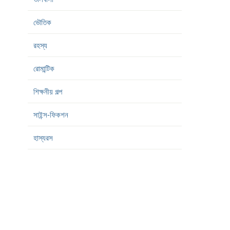
ভৌতিক
রহস্য
রোমান্টিক
শিক্ষনীয় গল্প
সাইন্স-ফিকশন
হাস্যরস