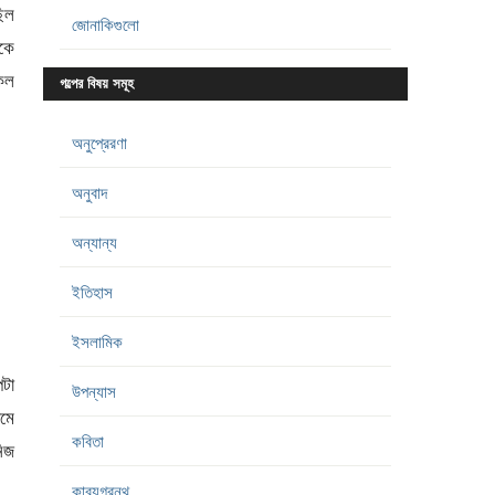
ছিল
জোনাকিগুলো
িকে
 কল
গল্পের বিষয় সমূহ
অনুপ্রেরণা
অনুবাদ
অন্যান্য
ইতিহাস
ইসলামিক
পটা
উপন্যাস
দমে
কবিতা
নিজ
কাব্যগ্রন্থ