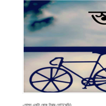
-দোস্ত একটা কোক নিয়ায় তো!!(অভি)