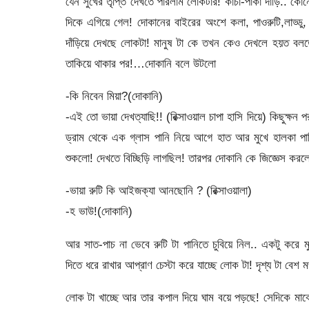
যেন সুখের তৃপ্তি দেখতে পারলাম লোকটার! কাচা-পাকা দাড়ি.. 
দিকে এগিয়ে গেল! দোকানের বাইরের অংশে কলা, পাওরুটি,লাড্ডু
দাঁড়িয়ে দেখছে লোকটা! মানুষ টা কে তখন কেও দেখলে হয়ত বল
তাকিয়ে থাকার পর!…দোকানি বলে উটলো
-কি নিবেন মিয়া?(দোকানি)
-এই তো ভায়া দেখত্যাছি!! (রিক্সাওয়াল চাপা হাসি দিয়ে) কিছুক্ষ
ড্রাম থেকে এক গ্লাস পানি নিয়ে আগে হাত আর মুখে হালকা পান
শুকলো! দেখতে বিচ্ছিড়ি লাগছিল! তারপর দোকানি কে জিজ্ঞেস কর
-ভায়া রুটি কি আইজক্যা আনছোনি ? (রিক্সাওয়ালা)
-হ ভাউ!(দোকানি)
আর সাত-পাচ না ভেবে রুটি টা পানিতে চুবিয়ে নিল.. একটু করে
দিতে ধরে রাখার আপ্রাণ চেস্টা করে যাচ্ছে লোক টা! দৃশ্য টা বেশ 
লোক টা খাচ্ছে আর তার কপাল দিয়ে ঘাম বয়ে পড়ছে! সেদিকে মাঝে