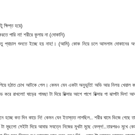
 ক্ষিপ্ত হয়ে)
তে পারি না! শরীরে কুলায় না (দোকানি)
লতু প্যাচাল শুনতে ইচ্ছে হয় নাহ!। (আমি) কোক নিয়ে চলে আসলাম দোকানের অ
তে গিয়ে হঠাত চোখ আটকে গেল। কেমন যেন একটা অনুভূতি! অভি আর নিলয় খেয়াল ক
সাইড করে রাখলো! ঘাড়ের গামছা টা দিয়ে রিক্সার আশে পাশে রিক্সার গা ঝাপটা দিল! আ
 মনে হচ্ছে কত দিন কাচে নি! কেমন যেন ইতস্তত লাগছিল.. শরীর ঘামে ভিজে গেছে ত
সা টা মুছলো সেইটা দিয়ে আবার সযত্নে নিজের মুখটা মুছে ফেল্ল!..তারপরও মুখে ক