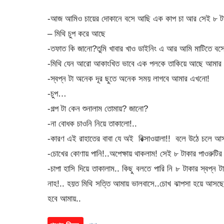
-আজ আমিও চায়ের দোকানে বসে আছি এক কাপ চা আর সেই ৮ টাক
– মিথি চুপ করে আছে
-তফাত কি জানো?তুমি খাবার খাও ডাইনিং এ আর আমি মাটিতে বসে
-মিথি যেন আরো আকাংখিত ভাবে এক পলকে তাকিয়ে আছে আমার 
-স্বপ্ন টা অনেক দূর ছুতে অনেক সময় লাগবে আমার এখনো!
-চুপ…
-গল্প টা কেন শুনালাম তোমায়? জানো?
-না বোধক চাওনি নিয়ে তাকালো!..
-কারণ এই রাহাতের বাবা যে অই রিক্সাওয়ালা!! বলে উঠে চলে আ
-চোখের কোণায় পানি!..অপেক্ষায় থাকলাম! সেই ৮ টাকার পাওরুটি
-চাপা হাসি দিয়ে তাকালাম.. কিছু বলতে পারি নি ৮ টাকার স্বপ্
নাহ!.. হয়ত মিথি সত্তি আমায় ভালবাসে..চোখ ঝাপসা হয়ে আসছে
হবে আমায়..