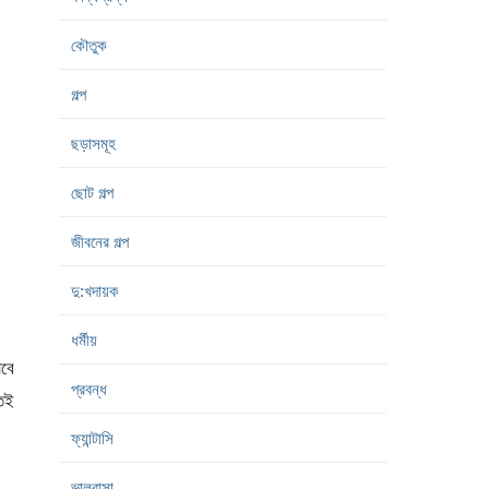
কৌতুক
গল্প
ছড়াসমূহ
ছোট গল্প
জীবনের গল্প
দু:খদায়ক
ধর্মীয়
াবে
প্রবন্ধ
তেই
ফ্যান্টাসি
ভালবাসা