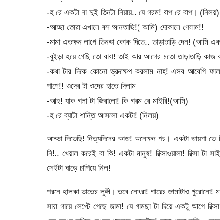
-হ রে একটা না দুই তিনটা নিয়ায়.. যে গরম! বাপ রে বাপ। (নিলয়)
-আচ্ছা তোরা এখানে বস আনতাছি!( আমি) দোকানে গেলাম!!
-মামা এতক্ষন লাগে তিনডা কোক দিতে.. তাড়াতাড়ি দেন! (আমি একটু
-বুইড়া হয়ে গেছি তো বাবা! তাই আর আগের মতো তাড়াতাড়ি কাজ কর
-কথা টার দিকে কোনো ভ্রুক্ষেপ করলাম নাহ! এসব আবেগি ফা
পাশে!! ওদের টা ওদের হাতে দিলাম
-আহ! যাক গলা টা জিরালো! কি গরম রে মাইরি!(আমি)
-হ রে ব্যাটা শান্তি আসলো একটা! (নিলয়)
আড্ডা দিতেছি! নিত্যদিনের কাজ! অনেক্ষন পর। একটা জায়গা 
নি!.. খেয়াল করেই বা কি! একটা মানুষ! রিক্সাওয়ালা! রিক্সা টা 
সেইটা ঘাড়ে চাপিয়ে নিল!
পরনে হালকা তাতের লুঙ্গী। তবে নোংরা! গায়ের জামাটাও পুরোনো!
সারা গায়ে লেপ্টে গেছে জামা! যে গামছা টা দিয়ে একটু আগে রিক্