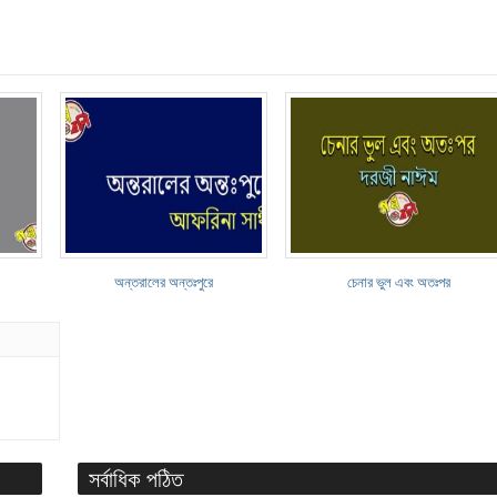
অন্তরালের অন্তঃপুরে
চেনার ভুল এবং অতঃপর
সর্বাধিক পঠিত