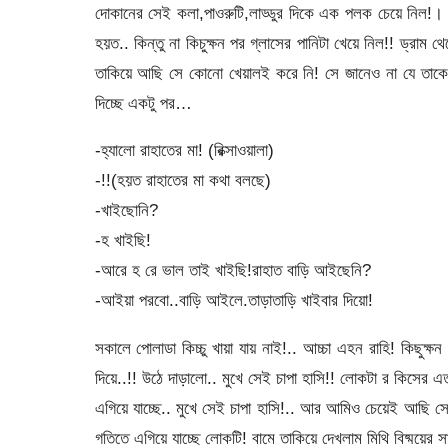
দোকানের সেই কলা,পাওরুটি,লাড্ডুর দিকে এক পলক চেয়ে নিল!।
হয়ত.. কিন্তু না কিচুক্ষন পর গ্লাসের পানিটা খেয়ে নিল!! ড্রাম
তাকিয়ে আছি সে কোনো খেয়ালই করে নি! সে জানেও না যে তাকে 
দিচ্ছে একটু পর…
-হ্যালো রাহাতের মা! (রিক্সাওয়ালা)
-!!(হয়ত রাহাতের মা কথা বলছে)
-খাইছোনি?
-হ খাইছি!
-আরে হ রে ভাল তাই খাইছি!রাহাত বাড়ি আইছেনি?
-আইয়া পরবো..বাড়ি আইলে.তাড়াতাড়ি খাইবার দিয়ো!
সকালে পোলাডা কিচ্চু খায়া যায় নাই!.. আচ্চা এহন রাহি! কিছুক
দিয়ে..!! উঠে দাড়ালো.. মুখে সেই চাপা হাসি!! লোকটা র কিসের 
এগিয়ে যাচ্ছে.. মুখে সেই চাপা হাসি!.. আর আমিও চেয়েই আছি সে
গতিতে এগিয়ে যাচ্ছে লোকটি! বামে তাকিয়ে দেখলাম মিথি বিষ্ময়ের