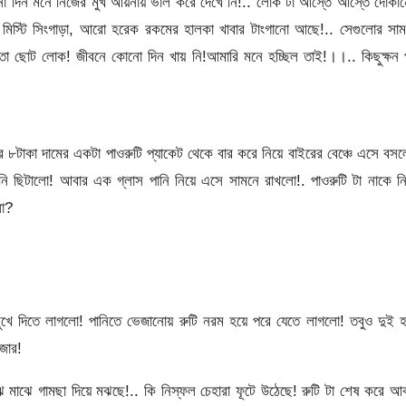
কোনো দিন মনে নিজের মুখ আয়নায় ভাল করে দেখে নি!.. লোক টা আস্তে আস্তে দোকা
, মিস্টি সিংগাড়া, আরো হরেক রকমের হালকা খাবার টাংগানো আছে!.. সেগুলোর সা
তো ছোট লোক! জীবনে কোনো দিন খায় নি!আমারি মনে হচ্ছিল তাই!।।.. কিছুক্ষন 
ন পর ৮টাকা দামের একটা পাওরুটি প্যাকেট থেকে বার করে নিয়ে বাইরের বেঞ্চে এসে বস
ি ছিটালো! আবার এক গ্লাস পানি নিয়ে এসে সামনে রাখলো!. পাওরুটি টা নাকে ন
লো?
 মুখে দিতে লাগলো! পানিতে ভেজানোয় রুটি নরম হয়ে পরে যেতে লাগলো! তবুও দুই 
মজার!
 মাঝে গামছা দিয়ে মঝছে!.. কি নিস্ফল চেহারা ফূটে উঠেছে! রুটি টা শেষ করে আ