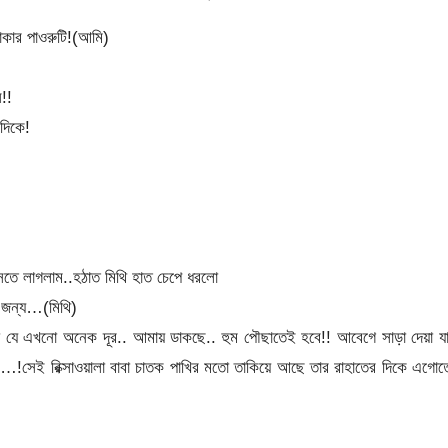
ার পাওরুটি!(আমি)
!!
দিকে!
সতে লাগলাম..হঠাত মিথি হাত চেপে ধরলো
র জন্য…(মিথি)
ন টা যে এখনো অনেক দূর.. আমায় ডাকছে.. হুম পৌছাতেই হবে!! আবেগে সাড়া দেয়া য
…!সেই রিক্সাওয়ালা বাবা চাতক পাখির মতো তাকিয়ে আছে তার রাহাতের দিকে এগো