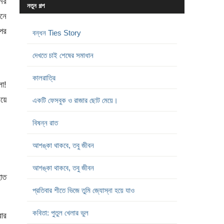
নের
নতুন গল্প
মনে
পর
বন্ধন Ties Story
দেখতে চাই শেষের সমাধান
কালরাত্রি
লো!
িয়ে
একটি ফেসবুক ও রাজার ছোট মেয়ে।
বিষন্ন রাত
আশঙ্কা থাকবে, তবু জীবন
আশঙ্কা থাকবে, তবু জীবন
হাত
প্রতিবার শীতে ভিজে তুমি জ্যোস্না হয়ে যাও
কবিতা: পুতুল খেলার ভুল
বার