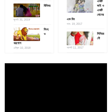
একটি
বিনিময়
ভাই ও
একটি
বোনের
এক দিন
জুলাই 31, 2019
নভে. 19, 2017
সিংহ
সিনিয়র
ও
বৌ
খরগোশ
আগস্ট 11, 2017
এপ্রিল 10, 2018