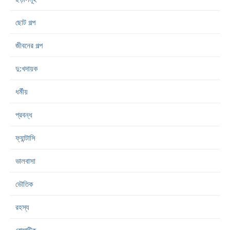
ছোট গল্প
জীবনের গল্প
দু:খদায়ক
ধর্মীয়
প্রবন্ধ
ফ্যান্টাসি
ভালবাসা
ভৌতিক
রহস্য