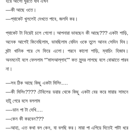
হয়ে আসো ঘুরতে যাব এখন
—কী আছে ওতে।
—প্যাকেট খুললেই দেখতে পাবে, জলদি কর।
প্যাকেট টা নিয়েই চলে গেলো। আপনারা ভাবছেন কী আছে??? একটা শাড়ি,
অনেক আগেই কিনেছিলাম, ভাবছিলাম যেদিন ওকে তুলে আনব সেদিন দিব।
ঘন্টা খানিক পরে সে ফিরে এলো। পরনে কালো শাড়ি, ম্যাচিং হিজাব।
অনমনেই বলে ফেললাম “”মাসআল্লাহ”” কত সুন্দর লাগছে বলে বোঝাতে পারব
না।
—সব ঠিক আছে কিছু একটা মিসিং….
—কী মিসিং???? টেবিলের ডয়ার থেকে কিছু একটা বের করে মায়ার সামনে
হাটু গেরে বসে বললাম
—-ডান পা টা দেখি….
—কেন কী করবেন???
—আহা, এত কথা বল কেন, যা বলছি কর। মায়া পা এগিয়ে দিতেই পাটা ধরে