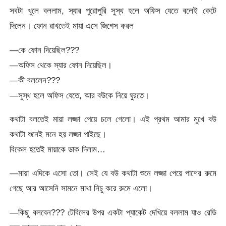
সবটা খুলে বললাম, স্যার পুরোপুরি সুস্থ হলে অফিস যেতে বলেই কেটে
দিলেন। ফোন রাখতেই মায়া এসে জিগেস করল
—কে ফোন দিয়েছিল???
—অফিস থেকে স্যার ফোন দিয়েছিল।
—কী বললেন???
—সুস্থ হলে অফিস যেতে, আর বউকে নিয়ে ঘুরতে।
কথাটা বলতেই মায়া লজ্জা পেয়ে চলে গেলো। এই প্রথম আমার মুখে বউ
কথাটা শুনেই মনে হয় লজ্জা পাইছে।
বিকেল হতেই মায়াকে ডাক দিলাম…
—মায়া এদিকে এসো তো। সেই যে বউ কথাটা শুনে লজ্জা পেয়ে পাশের রুমে
গেছে আর আসেনি সামনে মাথা নিচু করে রুমে এলো।
—কিছু বলবেন??? টেবিলের উপর একটা প্যাকেট দেখিয়ে বললাম যাও রেডি