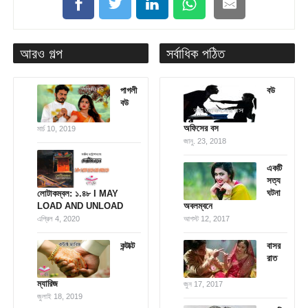
আরও গল্প
সর্বাধিক পঠিত
পাগলী
বউ
বউ
অফিসের বস
মার্চ 10, 2019
জানু. 23, 2018
একটি
সত্য
ঘটনা
লোটাকম্বল: ১.৪৮ I MAY
LOAD AND UNLOAD
অবলম্বনে
এপ্রিল 4, 2020
আগস্ট 12, 2017
কন্টাক্ট
বাসর
রাত
ম্যারিজ
জুন 17, 2017
জুলাই 18, 2019