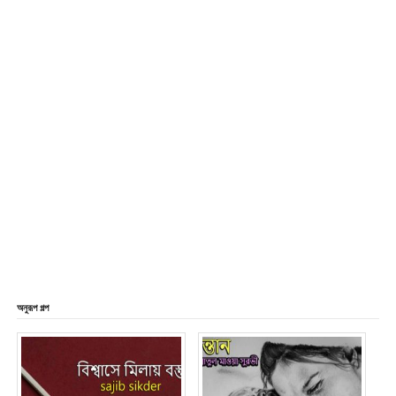
অনুরূপ গল্প