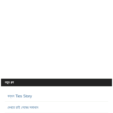
নতুন গল্প
বন্ধন Ties Story
দেখতে চাই শেষের সমাধান