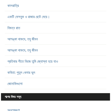
কালরাত্রি
একটি ফেসবুক ও রাজার ছোট মেয়ে।
বিষন্ন রাত
আশঙ্কা থাকবে, তবু জীবন
আশঙ্কা থাকবে, তবু জীবন
প্রতিবার শীতে ভিজে তুমি জ্যোস্না হয়ে যাও
কবিতা: পুতুল খেলার ভুল
জোনাকিগুলো
গল্পের বিষয় সমূহ
অনুপ্রেরণা