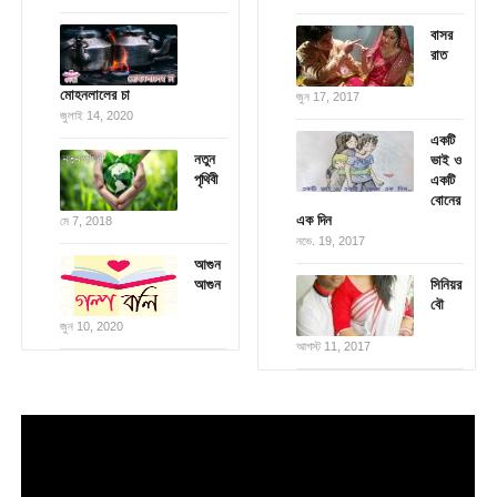
বাসর
রাত
মোহনলালের চা
জুন 17, 2017
জুলাই 14, 2020
একটি
নতুন
ভাই ও
পৃথিবী
একটি
বোনের
এক দিন
মে 7, 2018
নভে. 19, 2017
আগুন
আগুন
সিনিয়র
বৌ
জুন 10, 2020
আগস্ট 11, 2017