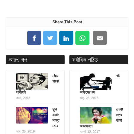
Share This Post
আরও গল্প
সর্বাধিক পঠিত
বেঁচে
বউ
থাকো
সর্দিকাশি
অফিসের বস
মে 5, 2018
জানু. 23, 2018
তুলি
একটি
একটা
সত্য
শান্ত
ঘটনা
মেয়ে
অবলম্বনে
নভে. 25, 2019
আগস্ট 12, 2017