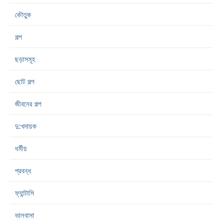
কৌতুক
গল্প
ছড়াসমূহ
ছোট গল্প
জীবনের গল্প
দু:খদায়ক
ধর্মীয়
প্রবন্ধ
ফ্যান্টাসি
ভালবাসা