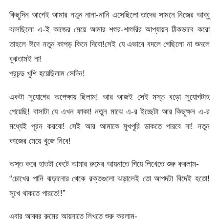
কিছুদিন আগেই আমার নতুন নানা-নানি এসেছিলো তাদের সামনে নিজের আব্বু
বলেছিলো এ-ই কাজের মেয়ে আমার শশুর-শাশুরির আপ্যায়ন ঠিকভাবে করো
তাহলে ঈদে নতুন কাপড় কিনে দিবো!সেই যে এভাবে বদলে গেছিলো না শুনলে
বুঝতামই না!
প্রচন্ড খুশি হয়েছিলাম সেদিন!
একটা সুযোগের অপেক্ষায় ছিলাম! আর আজই সেই মস্ত বড়ো সুযোগটাহ
পেয়েছি! বাসাটা যে এখন ফাকা! নতুন মাঝে এ-র ইচ্ছেটা আর কিছুক্ষন এ-র
মধ্যেই পূরন করবো! সেই আর আমাকে মুখপুরি ডাকতে পারবে না! নতুন
কাজের মেয়ে খুজে নিবে!
অস্ত করে হাতটা কেটে আমার রুমের আয়নাতে গিয়ে লিখেতে শুরু করলাম-
“চোখের পানি ঝড়ানোর থেকে রক্তগুলো ঝড়ালেই তো আপদটা বিদেই হতো!
সুখে থাকতে পারতে!!”
এবার আব্বুর রুমের আয়নাতে লিখতে শুরু করলাম-