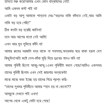
হাসতে শুরু করে!আমার এখন কোন বান্ধবিদের নেই!
আমি একদম কস্ট পাই না!
একটা বড় আপু আমাকে শান্তনা দেয়-“বড়দের নাকি কাঁদতে নেই,আর আমি
নাকি বড় হয়ে গেছি!”
ঠিক কতটা বড় হয়েছি জানিনা!
তবে আর আগের মতো নেই আমি!
এখন আর মুখ লুকিয়ে কাঁদি না!
আমার রুমের দরজাটা বন্ধ থাকে না সবসময়,অন্ধকার ঘরে থাকা হয়না বেশ
কিছুদিন!অতি কষ্টে লেপ-কাঁথা মুড়ি দিয়ে দুঃখের গানও শুনি না!
আমার পৃথিবী ছিলো আব্বু-আম্মু।এখন পৃথিবীটা বদলে গেছে!আমিও একসময়
তাদের পৃথিবী ছিলাম এখন সেই জায়গায় অন্যকেউ!
মাঝে মাঝে বড্ড ইচ্ছে হয় তাদের গিয়ে প্রশ্ন করি-
“তাদের সুখময় পৃথিবীতে আমার স্হান হয় না কেনো??
আব্বুকে দেখতে পাই এখন!
আগের থেকে একটু মোটা হয়ে গেছে!