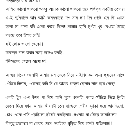
অপ্রাপ্তি হয়ে উঠেছে!
আমিও ভালো থাকবো আব্বু অনেক ভালো থাকবো তবে পার্থক্য একটায় তোমরা
এ-ই দুনিয়াতে আর আমি অন্ধকারে! দশ মাস দশ দিন পেটে ধরে কি এমন
হলো মা বলো যদি এতো কষ্টই দিলে!!তোমার হাসি মুখটা খুব দেখতে ইচ্ছে
করছে তবে উপায় নেই!
যাই হোক ভালো থেকো।
অযত্নে চলে যাবার সময় হলেও বলছি-
“নিজেদের খেয়াল রেখো মা!
আম্মুর বিয়ের ওরনাটা আমার রুম থেকে নিয়ে ডাইনিং রুম এ-র ফ্যানের সাথে
পেঁচিয়ে দিলাম, খেয়ালই করি নি যে আমার রক্তে ফ্লোর লাল হয়ে গেছে!
একটা টুল এ-র উপর পা দিয়ে হাসি মুখে ওরনাটা গলায় পেঁচিয়ে নিয়ে টুলটা
ফেলে দিয়ে যখন আমার জীবনটা চলে যাচ্ছিলো,শরীর ব্যাকা হয়ে আসছিলো,
চোখ থেকে পানি পড়ছিলো,ছটফট করছিলাম দেখলাম মা দৌড়ে আসছিলো!
কিন্তু ততক্ষনে না ফেরার দেশে সবাইকে মুক্তি দিয়ে চলেই যাচ্ছিলাম!!