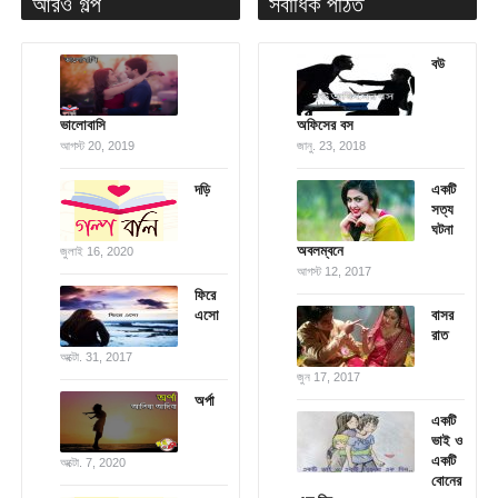
আরও গল্প
সর্বাধিক পঠিত
বউ
ভালোবাসি
অফিসের বস
আগস্ট 20, 2019
জানু. 23, 2018
দড়ি
একটি
সত্য
ঘটনা
অবলম্বনে
জুলাই 16, 2020
আগস্ট 12, 2017
ফিরে
এসো
বাসর
রাত
অক্টো. 31, 2017
জুন 17, 2017
অর্পা
একটি
ভাই ও
একটি
অক্টো. 7, 2020
বোনের