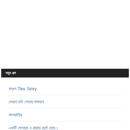
নতুন গল্প
বন্ধন Ties Story
দেখতে চাই শেষের সমাধান
কালরাত্রি
একটি ফেসবুক ও রাজার ছোট মেয়ে।