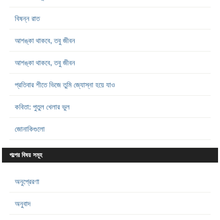
বিষন্ন রাত
আশঙ্কা থাকবে, তবু জীবন
আশঙ্কা থাকবে, তবু জীবন
প্রতিবার শীতে ভিজে তুমি জ্যোস্না হয়ে যাও
কবিতা: পুতুল খেলার ভুল
জোনাকিগুলো
গল্পের বিষয় সমূহ
অনুপ্রেরণা
অনুবাদ