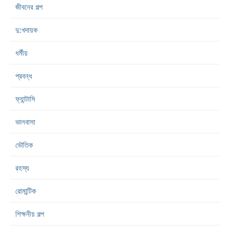
জীবনের গল্প
দু:খদায়ক
ধর্মীয়
প্রবন্ধ
ফ্যান্টাসি
ভালবাসা
ভৌতিক
রহস্য
রোমান্টিক
শিক্ষনীয় গল্প