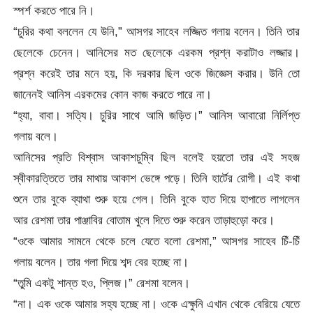
স্পর্শ করতে পারে নি।
“চুরির কথা বললেন যে উনি,” আসগর সাহেব লজ্জিত গলায় বলেন। তিনি তার
ছেলেকে চেনেন। আনিসের মত ছেলেকে এরকম প্রশ্ন করাটাও লজ্জার।
প্রশ্ন করেই তার মনে হয়, কি দরকার ছিল ওকে জিজ্ঞেস করার। উনি তো
জানেনই আনিস এরকমের কোন কাজ করতে পারে না।
“হ্যা, বাবা। সত্যি। চুরির সাথে আমি জড়িত।” আনিস আবারো নির্লিপ্ত
গলায় বলে।
আনিসের প্রতি বিশ্বাস আকাশচুম্বি ছিল বলেই হয়তো তার এই সহজ
স্বীকারত্তিতে তার মাথায় আকাশ ভেঙ্গে পড়ে। তিনি হার্টের রোগী। এই কথা
শুনে তার বুকে ব্যাথা শুরু হয়ে গেল। তিনি বুকে হাত দিয়ে হাপাতে লাগলেন
আর রেশমা তার পাঞ্জাবির বোতাম খুলে দিতে শুরু করেন তাড়াহুড়ো করে।
“ওকে আমার সামনে থেকে চলে যেতে বলো রেশমা,” আসগর সাহেব চিঁ-চিঁ
গলায় বলেন। তার গলা দিয়ে শব্দ বের হচ্ছে না।
“তুমি একটু শান্ত হও, প্লিজ।” রেশমা বলেন।
“না। এক ওকে আমার সহ্য হচ্ছে না। ওকে এক্ষুনি এখান থেকে বেরিয়ে যেতে