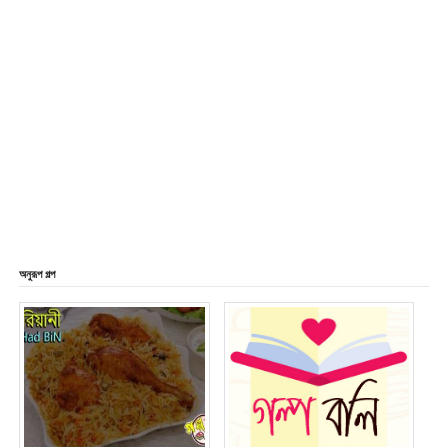
অনুরূপ গল্প