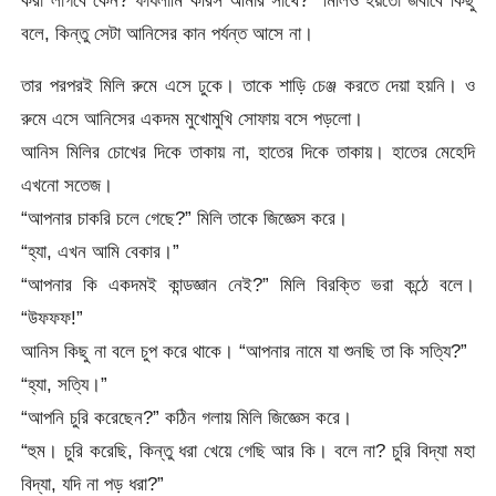
করা লাগবে কেন? ফাযলামি করিস আমার সাথে?” মিলিও হয়তো জবাবে কিছু
বলে, কিন্তু সেটা আনিসের কান পর্যন্ত আসে না।
তার পরপরই মিলি রুমে এসে ঢুকে। তাকে শাড়ি চেঞ্জ করতে দেয়া হয়নি। ও
রুমে এসে আনিসের একদম মুখোমুখি সোফায় বসে পড়লো।
আনিস মিলির চোখের দিকে তাকায় না, হাতের দিকে তাকায়। হাতের মেহেদি
এখনো সতেজ।
“আপনার চাকরি চলে গেছে?” মিলি তাকে জিজ্ঞেস করে।
“হ্যা, এখন আমি বেকার।”
“আপনার কি একদমই কান্ডজ্ঞান নেই?” মিলি বিরক্তি ভরা কন্ঠে বলে।
“উফফফ!”
আনিস কিছু না বলে চুপ করে থাকে। “আপনার নামে যা শুনছি তা কি সত্যি?”
“হ্যা, সত্যি।”
“আপনি চুরি করেছেন?” কঠিন গলায় মিলি জিজ্ঞেস করে।
“হুম। চুরি করেছি, কিন্তু ধরা খেয়ে গেছি আর কি। বলে না? চুরি বিদ্যা মহা
বিদ্যা, যদি না পড় ধরা?”