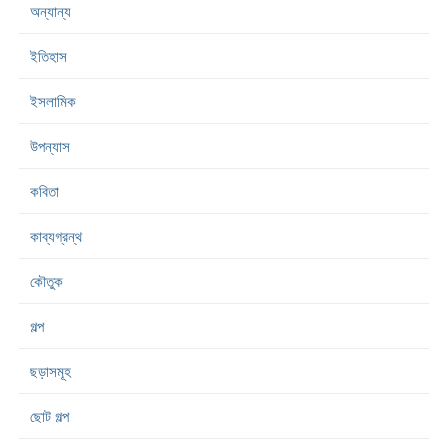
অন্যান্য
ইতিহাস
ইসলামিক
উপন্যাস
কবিতা
কাব্যগ্রন্থ
কৌতুক
গল্প
ছড়াসমূহ
ছোট গল্প