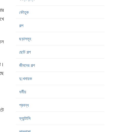
জার
কৌতুক
খে
গল্প
ছড়াসমূহ
েন
ছোট গল্প
রা।
জীবনের গল্প
ছে
দু:খদায়ক
ধর্মীয়
প্রবন্ধ
লটে
ফ্যান্টাসি
ভালবাসা