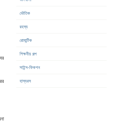
ভৌতিক
রহস্য
রোমান্টিক
শিক্ষনীয় গল্প
খবর
সাইন্স-ফিকশন
রের
হাস্যরস
য়না