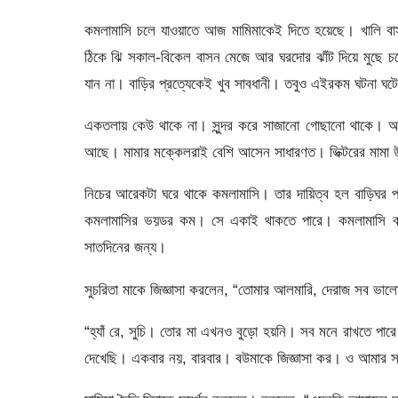
কমলামাসি চলে যাওয়াতে আজ মামিমাকেই দিতে হয়েছে। খালি বাস
ঠিকে ঝি সকাল-বিকেল বাসন মেজে আর ঘরদোর ঝাঁট দিয়ে মুছে 
যান না। বাড়ির প্রত্যেকেই খুব সাবধানী। তবুও এইরকম ঘটনা ঘট
একতলায় কেউ থাকে না। সুন্দর করে সাজানো গোছানো থাকে। অত
আছে। মামার মক্কেলরাই বেশি আসেন সাধারণত। ভিক্টরের মামা উক
নিচের আরেকটা ঘরে থাকে কমলামাসি। তার দায়িত্ব হল বাড়িঘর পর
কমলামাসির ভয়ডর কম। সে একাই থাকতে পারে। কমলামাসি ব
সাতদিনের জন্য।
সুচরিতা মাকে জিজ্ঞাসা করলেন, “তোমার আলমারি, দেরাজ সব ভা
“হ্যাঁ রে, সুচি। তোর মা এখনও বুড়ো হয়নি। সব মনে রাখতে পা
দেখেছি। একবার নয়, বারবার। বউমাকে জিজ্ঞাসা কর। ও আমার সঙ