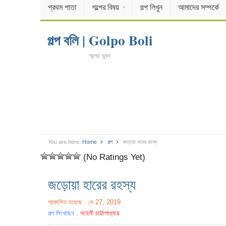
প্রথম পাতা
গল্পের বিষয়
গল্প লিখুন
আমাদের সম্পর্কে
গল্প বলি | Golpo Boli
গল্পের ভুবন
You are here:
Home
গল্প
জড়োয়া হারের রহস্য
(No Ratings Yet)
জড়োয়া হারের রহস্য
প্রকাশিত হয়েছে : মে 27, 2019
গল্প লিখেছেন :
সহেলী চট্টোপাধ্যায়