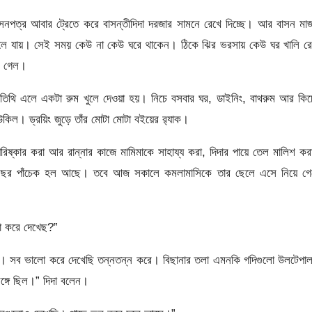
নপত্র আবার ট্রেতে করে বাসন্তীদিদা দরজার সামনে রেখে দিচ্ছে। আর বাসন মা
চলে যায়। সেই সময় কেউ না কেউ ঘরে থাকেন। ঠিকে ঝির ভরসায় কেউ ঘর খালি রে
ে গেল।
িথি এলে একটা রুম খুলে দেওয়া হয়। নিচে বসবার ঘর, ডাইনিং, বাথরুম আর কিচ
িল। ড্রয়িং জুড়ে তাঁর মোটা মোটা বইয়ের র‍্যাক।
িষ্কার করা আর রান্নার কাজে মামিমাকে সাহায্য করা, দিদার পায়ে তেল মালিশ ক
ছর পাঁচেক হল আছে। তবে আজ সকালে কমলামাসিকে তার ছেলে এসে নিয়ে গে
লো করে দেখেছ?”
রে। সব ভালো করে দেখেছি তন্নতন্ন করে। বিছানার তলা এমনকি গদিগুলো উলটেপা
্গে ছিল।” দিদা বলেন।