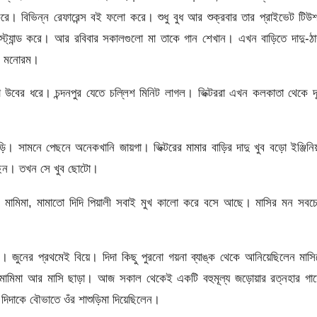
 বিভিন্ন রেফারেন্স বই ফলো করে। শুধু বুধ আর শুক্রবার তার প্রাইভেট টিউ
স্ট্যান্ড করে। আর রবিবার সকালগুলো মা তাকে গান শেখান। এখন বাড়িতে দাদু-ঠাম
েশ মনোরম।
টা উবের ধরে। চন্দনপুর যেতে চল্লিশ মিনিট লাগল। ভিক্টররা এখন কলকাতা থেকে দ
ড়ি। সামনে পেছনে অনেকখানি জায়গা। ভিক্টরের মামার বাড়ির দাদু খুব বড়ো ইঞ্জিনি
েছেন। তখন সে খুব ছোটো।
 মামিমা, মামাতো দিদি পিয়ালী সবাই মুখ কালো করে বসে আছে। মাসির মন সবচে
িন। জুনের প্রথমেই বিয়ে। দিদা কিছু পুরনো গয়না ব্যাঙ্ক থেকে আনিয়েছিলেন মাস
-মামিমা আর মাসি ছাড়া। আজ সকাল থেকেই একটি বহুমূল্য জড়োয়ার রত্নহার গায়
দিদাকে বৌভাতে ওঁর শাশুড়িমা দিয়েছিলেন।