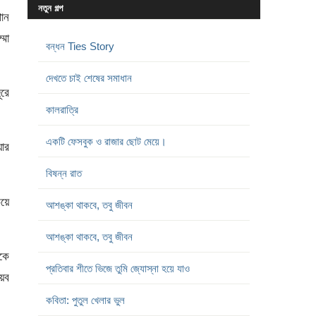
নতুন গল্প
শান
্মা
বন্ধন Ties Story
দেখতে চাই শেষের সমাধান
ূরে
কালরাত্রি
একটি ফেসবুক ও রাজার ছোট মেয়ে।
য়ার
বিষন্ন রাত
য়ে
আশঙ্কা থাকবে, তবু জীবন
আশঙ্কা থাকবে, তবু জীবন
িকে
প্রতিবার শীতে ভিজে তুমি জ্যোস্না হয়ে যাও
েব
কবিতা: পুতুল খেলার ভুল