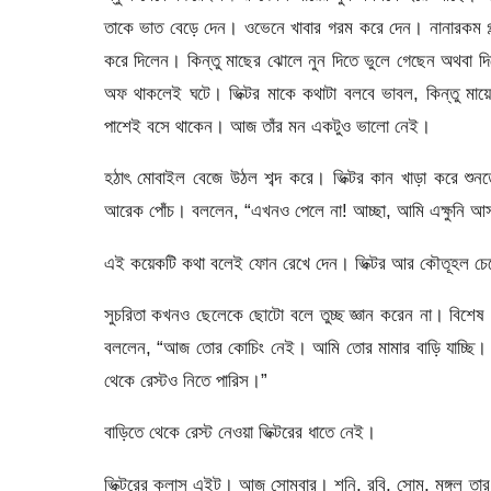
তাকে ভাত বেড়ে দেন। ওভেনে খাবার গরম করে দেন। নানারকম গ
করে দিলেন। কিন্তু মাছের ঝোলে নুন দিতে ভুলে গেছেন অথবা 
অফ থাকলেই ঘটে। ভিক্টর মাকে কথাটা বলবে ভাবল, কিন্তু মা
পাশেই বসে থাকেন। আজ তাঁর মন একটুও ভালো নেই।
হঠাৎ মোবাইল বেজে উঠল শব্দ করে। ভিক্টর কান খাড়া করে শু
আরেক পোঁচ। বললেন, “এখনও পেলে না! আচ্ছা, আমি এক্ষুনি আস
এই কয়েকটি কথা বলেই ফোন রেখে দেন। ভিক্টর আর কৌতূহল চেপ
সুচরিতা কখনও ছেলেকে ছোটো বলে তুচ্ছ জ্ঞান করেন না। বিশেষ
বললেন, “আজ তোর কোচিং নেই। আমি তোর মামার বাড়ি যাচ্ছি। ওখ
থেকে রেস্টও নিতে পারিস।”
বাড়িতে থেকে রেস্ট নেওয়া ভিক্টরের ধাতে নেই।
ভিক্টরের ক্লাস এইট। আজ সোমবার। শনি, রবি, সোম, মঙ্গল তার