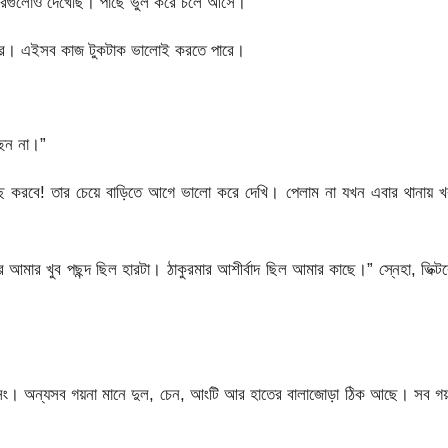
 ঘরগুলোও দেখেছি। পাছে ভুল করে চলে আসে।”
বার। এইসব কাজ টুকটাক ভালোই করতে পারে।
ছেন না।”
নছ করবে! তার চেয়ে বাড়িতে আগে ভালো করে দেখি। পেলাম না যখন এবার থানায় 
র খুব পছন্দ ছিল হারটা। ঠাকুরমার আশীর্বাদ ছিল আমার কাছে।” স্নেহা, ভিক্ট
মিসিং। অন্যসব গয়না মানে দুল, চেন, আংটি আর হাতের বালাজোড়া ঠিক আছে। সব গ