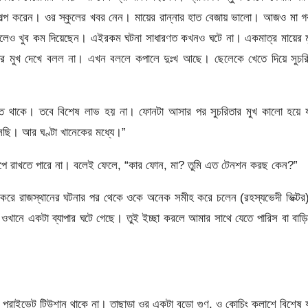
ল্প করেন। ওর স্কুলের খবর নেন। মায়ের রান্নার হাত বেজায় ভালো। আজও মা গ
দিলেও খুব কম দিয়েছেন। এইরকম ঘটনা সাধারণত কখনও ঘটে না। একমাত্র মায়ের 
য়ের মুখ দেখে বলল না। এখন বললে কপালে দুঃখ আছে। ছেলেকে খেতে দিয়ে সুচরি
নতে থাকে। তবে বিশেষ লাভ হয় না। ফোনটা আসার পর সুচরিতার মুখ কালো হয়ে য
ছি। আর ঘণ্টা খানেকের মধ্যে।”
ে রাখতে পারে না। বলেই ফেলে, “কার ফোন, মা? তুমি এত টেনশন করছ কেন?”
 করে রাজস্থানের ঘটনার পর থেকে ওকে অনেক সমীহ করে চলেন (রহস্যভেদী ভিক্ট
ানে একটা ব্যাপার ঘটে গেছে। তুই ইচ্ছা করলে আমার সাথে যেতে পারিস বা বাড়
 প্রাইভেট টিউশান থাকে না। তাছাড়া ওর একটা বড়ো গুণ, ও কোচিং ক্লাশে বিশেষ 