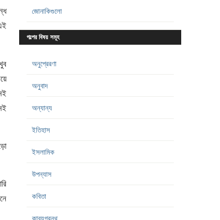
ন্ধ
জোনাকিগুলো
 এই
গল্পের বিষয় সমূহ
খুব
অনুপ্রেরণা
িয়ে
অনুবাদ
্নই
নেই
অন্যান্য
ইতিহাস
বড়ো
ইসলামিক
উপন্যাস
ারি
কবিতা
মনে
কাব্যগ্রন্থ