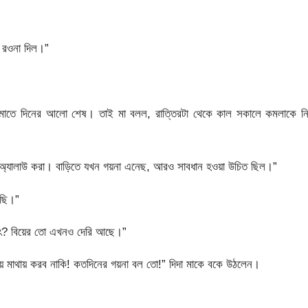
 রওনা দিল।”
ে ঘুমোতে দিনের আলো শেষ। তাই মা বলল, রাত্তিরটা থেকে কাল সকালে কমলাকে ন
 অ্যালাউ করা। বাড়িতে যখন গয়না এনেছ, আরও সাবধান হওয়া উচিত ছিল।”
সছি।”
ঠাৎ? বিয়ের তো এখনও দেরি আছে।”
থায় মাথায় করব নাকি! কতদিনের গয়না বল তো!” দিদা মাকে বকে উঠলেন।