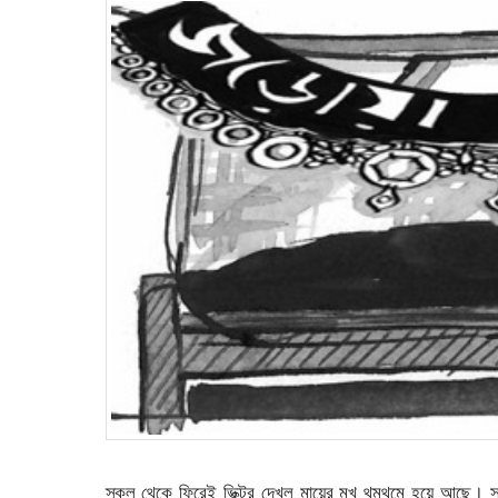
স্কুল থেকে ফিরেই ভিক্টর দেখল মায়ের মুখ থমথমে হয়ে আছে। স