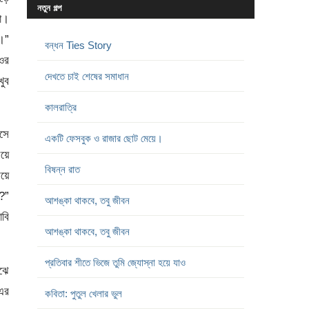
নতুন গল্প
া।
া।”
বন্ধন Ties Story
 ওর
দেখতে চাই শেষের সমাধান
ুব
কালরাত্রি
আসে
একটি ফেসবুক ও রাজার ছোট মেয়ে।
িয়ে
বিষন্ন রাত
য়ে
ে?”
আশঙ্কা থাকবে, তবু জীবন
বি
আশঙ্কা থাকবে, তবু জীবন
প্রতিবার শীতে ভিজে তুমি জ্যোস্না হয়ে যাও
াঝে
এর
কবিতা: পুতুল খেলার ভুল