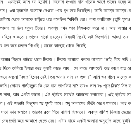
ারিনি। এভাবেই আমি বড় হয়েছি। ডিভোর্স হওয়ার মাস খানেক আগে তাদের মধ্যে আ
ছিলাম। ওরা দুজনেই আমাকে দেখতে পেয়ে চুপ হয়ে গিয়েছিল। আমি আস্তে আস্তে হ
ষন তাকিয়ে থেকে আমাকে জড়িয়ে ধরে বলেছিল “বকিনি তো। কথা বলছিলাম।তুমি ঘুমাও
ল। আমার মা ছিল স্কুল টিচার। অবশ্য এখন আর শিক্ষকতা করে না। আর আমার বা
ে বাহিরে থাকতো। তাদের মাঝে দুরত্বের বিষয়টা নিয়েই এই ডিভোর্স। আচ্ছা তারা
র মত করে চলতে শিখেছি। মায়ের কাছেই থেকে গিয়েছি।
আমার পিছনে হাটতে থাকে মিরাজ। মিরাজ আমাকে বলতে লাগলো “ভাই বিয়ে সাধি 
র দিকে তাকিয়ে ইশারা করে বুঝাই কাছে আয়। সে কাছে আসতেই তার কাধে হাত রে
ভেবে বললো “বহুত হিসেব নেই।তয় আমার লাল রং পছ্ন্দ।” আমি ওর গালে আস্তে 
 জানি।তোমার গার্লফ্রেন্ড কি যেন নাম তাশফিয়া না? তারও লাল রঙ পছ্ন্দ ঠিক? মিল 
কটা সাদা, আর একটা কালো। এই দুইটার মাঝেই আমাদের চলাফেরা। এই দুইটার মা
। এই শহরটা কিছুক্ষন পর ঘুমাই যাবে। শুধু আকাশের চাঁদটা জেগে থাকবে। আর ক
সাথে ভাব জমাবে। তারপর রুমে গিয়ে বালিশ ভিজাবে। অবশ্য বালিশ ভিজায় মেয়ে
সাদা মেঘ তৈরি করে আকাশে ছেড়ে দেয়। এটার মাঝে একটা আলাদা অনুভূতি আছে বুঝবি