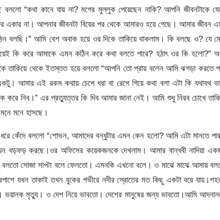
রেই বললো “কথা কানে যায় না? মগের মুল্লুক পেয়েছেন নাকি? আপনি জীবনটাকে য
নার একার না। আপনার জীবনটা বিয়ের পর থেকে আমারও হয়ে গেছে। আমার জীবন এ
েন বলছি।” আমি বেশ অবাক হয়ে ওর দিকে তাকিয়ে থাকলাম। কি বলছে ও? যে মে
সে মেয়েই কি করে আমাকে এমন কঠিন করে কথা বলতে পারে? হঠাৎ ওর কি হলো?” আ
কে তাকিয়ে থেকে ইতস্তত হয়ে বললো “আপনি তো প্রায় বলেন আমি ঝগড়া করতে পা
টু। আমার এই রকম কথায় চেপে ধরা বা রেগে গিয়ে কথা বলা এটা কি যথাযথ ভা
ক করে নিব।” এর প্রত্যুত্তর কি দিব আমার জানা নেই। আমি শুধু নিরব চোখে তাক
 মনে মনে হাসছে।
 ধরে কেঁদে বললো “শোভন, আমাদের বন্ধুটার এমন কেন হলো? আমি এটা মানতে পার
মন যেন ধড়ফড় করছে।ওর অফিসের কয়েকজনকে দেখলাম। আমার বান্ধবী নাদিয়া এক
া কিছু বলতো সোজা সাপ্টা বলে ফেলতো। এমনকি এখনো বলে। ও মাঝে মাঝে আমায় ব
পাশে যখন তাকাই তখন বুকের গভীরে নদীর স্রোতের মত কিছু একটা বয়ে যায়।শহর
ছি। ভয়ানক মৃত্যু। ও দেশ নিয়ে ভাবতো। দেশের মানুষের জন্য ভাবতো।আমি আদনা