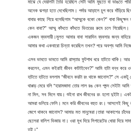
মাঝে যে দেয়ালটা তৈরি হয়েছিল সেটা আমি মুছতে বা ভাঙতে প
অনেক ঝগড়া হতে দেখেছিলাম। পর্দার আড়ালে চুপ করে দাঁড়িয়ে 
বাবার কাছে গিয়ে বলেছিলাম “আম্মুকে বকো কেন?” বাবা কিছুক্
কেন বাবা?” আম্মু কাঁদতে কাঁদতে ভিতরের রুমে চলে গিয়েছি
একজন ব্যবসায়ী।মুলত আমার বাবা সারাদিন ব্যবসার জন্য বাহির
আমার কথা একবারো চিন্তা করেছিল তখন? পরে অবশ্য আমি নিজে
এসব ভাবতে ভাবতে আমি রাস্তার ফুটপাথ ধরে হাটতে থাকি। আর 
করলেন, এমন কইরাই জীবন কাটাইবেন?” আমি হাটা বন্ধ করে ও
হাটতে হাটতে বললাম “জীবনে কয়টা রং থাকে জানোস?” সে একটু 
থাপ্পড় মেরে বলি “হারামজাদা তোর লাল রঙ কেন পছ্ন্দ সেইটা আমি
না মিল, সব মিলে যায়। শুইনা রাখ জীবনের রং হলো দুইটা। এ
আমরা গুলিয়ে ফেলি। মনে করি জীবনের বহুত রং। আসলেই কিছু না
জেগে থাকবে জানোস? আমার মত মানুষেরা।তারা আকাশের চাঁদের 
ছেলেরা বালিশ ভিজায় না। ওরা মুখ দিয়ে সিগারেটের ধোয়া দিয়ে 
তুই।”