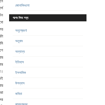
বনে
জোনাকিগুলো
্স
দিন
গল্পের বিষয় সমূহ
াবো
সময়
অনুপ্রেরণা
ধটা
অনুবাদ
মি
শে
অন্যান্য
য়ায়
ইতিহাস
ার
ো।
ইসলামিক
েই
উপন্যাস
রায়
রা
কবিতা
দের
কাব্যগ্রন্থ