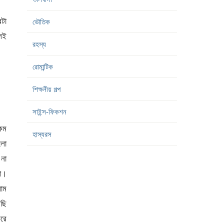
টা
ভৌতিক
েই
রহস্য
রোমান্টিক
শিক্ষনীয় গল্প
সাইন্স-ফিকশন
রকম
হাস্যরস
লো
না
লো।
াম
েছি
রে