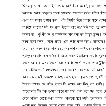
ছিলাম। দু মাস হলো ইবনাতকে আমি বিয়ে করেছি। সে যখন আম
আচলের কোনা আঙ্গুলের মাঝে প্যাচাতে প্যাচাতে খাটের দক্ষিন 
এখন মন খারাপ হওয়ার কথা। এই বিষয়টা নিয়ে আমার সাথে তোম
না দিয়ে বললো “উনি খুব সুন্দর ছিলেন তাই না? উনি মনে হয়
বলবো না। পৃথিবীর মধ্যে আল্লাহর সৃষ্টি করা সব কিছুই সুন্দ
মাঝে হলো কদম। মাঝে মাঝে ওকে আমি কদম বলেও ডাকতাম। 
যেত। সে আলো দিয়ে আমি রাতের আকাশকে স্পষ্ট ভাবে দেখতে পারত
প্রাক্তনের নাম ছিল আরিয়া। বিয়ের আগে ইবনাতকে আমার ব্যাপা
ব্যবসা আছে। এসব ব্যবসা আর চাকরির প্রতি আমার কোন ইন্টা
না। এটাকে জাস্ট ফাজলামো বলে। এসব শোনার পরও যদি আপনি আম
আপনাকে একাই ডাক্তারের কছে যেতে হবে। বুঝতে পেরেছেন?” সে 
উত্তর শোনার পর সত্যি বলতে কি আমার আর কিছু বলা হয়নি
প্রত্যেকটা দিন শুরু হওয়ার আগে যার সাথে কথা বলে শুরু হতো
থেকে হারিয়ে গেলো তখন আমার একবারো মনে হয়নি ইবনাতকে এই
একটা কথা জিজ্ঞেস করলো যেটার জন্য আমি প্রশ্তুত ছিলাম