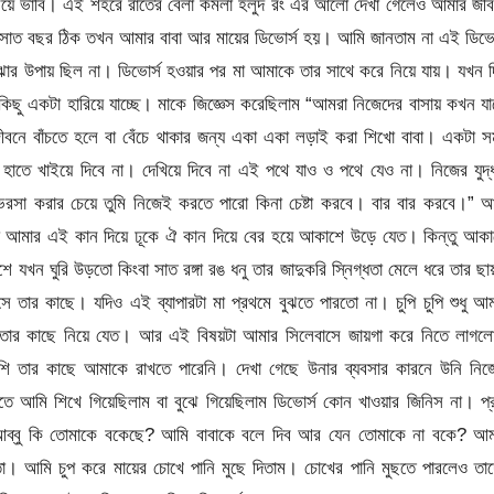
িয়ে ভাবি। এই শহরে রাতের বেলা কমলা হলুদ রং এর আলো দেখা গেলেও আমার জী
 বছর ঠিক তখন আমার বাবা আর মায়ের ডিভোর্স হয়। আমি জানতাম না এই ডিভোর
ঝার উপায় ছিল না। ডিভোর্স হওয়ার পর মা আমাকে তার সাথে করে নিয়ে যায়। যখন 
ু একটা হারিয়ে যাচ্ছে। মাকে জিজ্ঞেস করেছিলাম “আমরা নিজেদের বাসায় কখন য
“জীবনে বাঁচতে হলে বা বেঁচে থাকার জন্য একা একা লড়াই করা শিখো বাবা। একটা 
তে খাইয়ে দিবে না। দেখিয়ে দিবে না এই পথে যাও ও পথে যেও না। নিজের যুদ্
 করার চেয়ে তুমি নিজেই করতে পারো কিনা চেষ্টা করবে। বার বার করবে।” আ
ো আমার এই কান দিয়ে ঢূকে ঐ কান দিয়ে বের হয়ে আকাশে উড়ে যেত। কিন্তু আকা
 ঘুরি উড়তো কিংবা সাত রঙ্গা রঙ ধনু তার জাদুকরি স্নিগ্ধতা মেলে ধরে তার ছা
র কাছে। যদিও এই ব্যাপারটা মা প্রথমে বুঝতে পারতো না। চুপি চুপি শুধু আম
 তার কাছে নিয়ে যেত। আর এই বিষয়টা আমার সিলেবাসে জায়গা করে নিতে লাগল
 তার কাছে আমাকে রাখতে পারেনি। দেখা গেছে উনার ব্যবসার কারনে উনি নিজ
আমি শিখে গিয়েছিলাম বা বুঝে গিয়েছিলাম ডিভোর্স কোন খাওয়ার জিনিস না। প্
আব্বু কি তোমাকে বকেছে? আমি বাবাকে বলে দিব আর যেন তোমাকে না বকে? আম
। আমি চুপ করে মায়ের চোখে পানি মুছে দিতাম। চোখের পানি মুছতে পারলেও তা