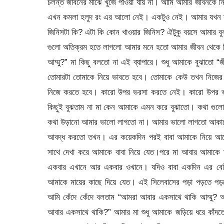
চলন্ত জীবনের মাঝে খুজে পাওয়া যায় না। আমি আমার জীবনকে ন
এখন কমলা হলুদ রং এর আলো নেই। একটুও নেই। আমার যখন সাত
জিনিসটা কি? এটা কি কোন খাওয়ার জিনিস? ঐটুকু বয়সে আমার বু
গুলো অতিক্রম হতে লাগলো আমার মনে হতো আমার জীবন থেকে কিছ
আম্মু?” মা কিছু বলতো না এই ব্যাপারে। শুধু আমাকে বুঝাতো 
তোমারটা তোমাকে নিয়ে ভাবতে হবে। তোমাকে কেউ তখন নিজের হা
নিজে করতে হবে। কারো উপর ভরসা করতে নেই। কারো উপর ভরসা
কিছুই বুঝতাম না মা কেন আমাকে এমন করে বুঝাতো। কথা গুল
কথা উড়ানো আমার ভালো লাগতো না। আমার ভালো লাগতো আকাশে যখন
আবদ্ধ করতো তখন। এর কয়েকদিন পরই বাবা আমাকে নিয়ে আসে তা
সাথে দেখা করে আমাকে বাবা নিয়ে যেত।পরে মা আবার আমাকে
একবার এখানে আর একবার ওখানে। যদিও বাবা একদিন এর বেশি
আমাকে মায়ের কাছে দিয়ে যেত। এই সিলেবাসের পড়া পড়তে পড়তে 
আমি কেঁদে কেঁদে বলতাম “আমরা আবার একসাথে থাকি আম্মু? 
আবার একসাথে থাকি?” আমার মা শুধু আমাকে জড়িয়ে ধরে কাঁদতো