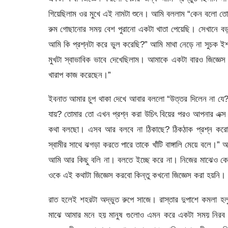
গিয়েছিলাম ওর মুখে এই নামটা শুনে। আমি বললাম “কেন বলো 
রুম গোছানোর সময় বেশ পুরানো একটা খাতা পেয়েছি। সেখানে বড়
আমি কি প্রশ্নটা করে ভুল করেছি?” আমি মাথা নেড়ে না সুচক ইশ
মুখটা স্বাভাবিক ভাবে দেখেছিলাম। আমাকে একটা বারও জিজ্ঞ
খারাপ কাজ করেছেন।”
ইবনাত আমার চুপ থাকা দেখে আবার বললো “উত্তর দিলেন না যে? উন
যায়? তোমার তো এখন প্রশ্ন করা উচিৎ বিয়ের পরও আপনার এক্স গ
কথা বলছো। এসব আর বলবে না ঠিকাছে? ঠিকঠাক প্রশ্ন করো।
স্বামীর সাথে ঝগড়া করতে পারে তাকে খাঁটি বাঙ্গালি মেয়ে বল
আমি আর কিছু বলি না। বলতে ইচ্ছে করে না। নিজের মাঝেও কে
ওকে এই কথাটা জিজ্ঞেস করবো কিন্তু কখনো জিজ্ঞেস করা হয়নি
রাত হলেই শহরটা অদ্ভুত রুপে সাজে। রাস্তার দুপাশে কমলা হল
মাঝে আমার মনে হয় মানুষ গুলোও এমন করে একটা সময় নিরব হ