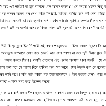
তো? আর এই নামটাই বা তুমি আমাকে কেন আস্ক করলে? ” সে বললো “তেমন কিছু ন
 বড় অক্ষরে অনেক বার লেখা আছে “আরিয়া, আরিয়া, আরিয়া তুমি কই গেলা হারিয়
ারা দিয়ে সেদিনই আরিয়ার ব্যাপারে বলি। যখন আরিয়ার ব্যাপারে বললাম ঠিক তখনো
েস করেনি এই যে আপনি আমাকে বিয়ের আগে এই ব্যাপারটা বলেন নি কেন? আপনি খ
ি কি খুব সুন্দর ছিল?” আমি এই কথার প্রত্যুত্তর না দিয়ে বললাম “সুন্দরে কি 
ার্লফ্রেন্ড আপনাকে ফোন করে কেন? আর এসব প্রশ্ন না করে তুমি কিসব সুন্দর ন
 ঝগড়া করতে শিখো। বাঙ্গালি মেয়েদের এই একটা অভ্যাস থাকা জরুরি। যে মে
ে।” আমার কথা শুনে সে আমার দিকে তাকিয়ে বলে “আপনাকে এসব উদ্ভট কথা কে বলেছ
মন জানি লাগে।আমি ভাবি আমার মত হারামজাদাটাকে ও বিয়ে করলো কেন? প্রায় ভা
। আচ্ছা একদিন সময় করে জিজ্ঞেস করবো।
ুদ রং এর বাতি মাথার উপর জ্বলতে থাকে।চারপাশ কেমন যেন নিশ্চুপ হয়ে যায়। ম
য়ে যায়। রাতের অন্ধকারে তারা হারিয়ে যায়।চোখ মেললেও এই কমলা হলুদ রং 