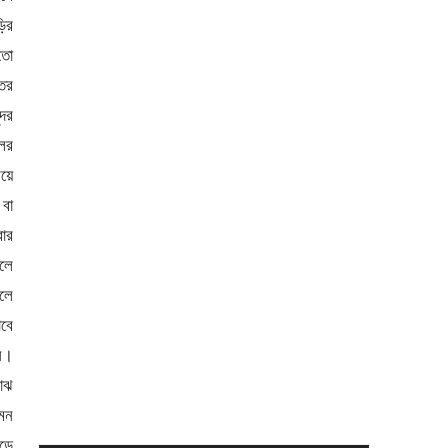
ির
 তো
তর
দর
লের
য়ে
 বা
বার
লে
গলে
াবে
ি।
মাঝ
মন
ড়ে