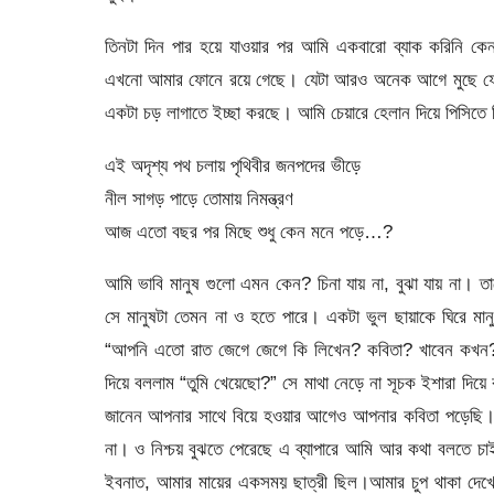
তিনটা দিন পার হয়ে যাওয়ার পর আমি একবারো ব্যাক করিনি 
এখনো আমার ফোনে রয়ে গেছে। যেটা আরও অনেক আগে মুছে ফেল
একটা চড় লাগাতে ইচ্ছা করছে। আমি চেয়ারে হেলান দিয়ে পিসিত
এই অদৃশ্য পথ চলায় পৃথিবীর জনপদের ভীড়ে
নীল সাগড় পাড়ে তোমায় নিমন্ত্রণ
আজ এতো বছর পর মিছে শুধু কেন মনে পড়ে…?
আমি ভাবি মানুষ গুলো এমন কেন? চিনা যায় না, বুঝা যায় না। ত
সে মানুষটা তেমন না ও হতে পারে। একটা ভুল ছায়াকে ঘিরে 
“আপনি এতো রাত জেগে জেগে কি লিখেন? কবিতা? খাবেন কখন?
দিয়ে বললাম “তুমি খেয়েছো?” সে মাথা নেড়ে না সূচক ইশারা দ
জানেন আপনার সাথে বিয়ে হওয়ার আগেও আপনার কবিতা পড়েছি। 
না। ও নিশ্চয় বুঝতে পেরেছে এ ব্যাপারে আমি আর কথা বলতে চ
ইবনাত, আমার মায়ের একসময় ছাত্রী ছিল।আমার চুপ থাকা দেখ