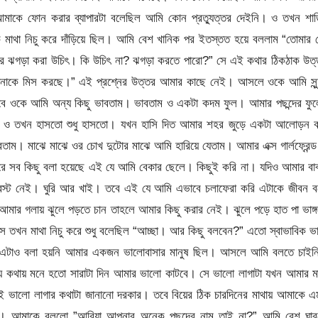
াকে ফোন করার ব্যাপারটা বলেছিল আমি কোন প্রত্যুত্তর দেইনি। ও তখন শাড়
দিকে মাথা নিচু করে দাঁড়িয়ে ছিল। আমি বেশ খানিক পর ইতস্তত হয়ে বললাম “তোমার
ার ঝগড়া করা উচিৎ। কি উচিৎ না? ঝগড়া করতে পারো?” সে এই কথার ঠিকঠাক উত্
 আপনাকে মিস করছে।” এই প্রশ্নের উত্তর আমার কাছে নেই। আসলে ওকে আমি সুন্
র। তবে ওকে আমি অন্য কিছু ভাবতাম। ভাবতাম ও একটা কদম ফুল। আমার পছন্দের ফু
ও তখন হাসতো শুধু হাসতো। যখন হাসি দিত আমার শহর জুড়ে একটা আলোড়ন ব
াম। মাঝে মাঝে ওর চোখ দুটোর মাঝে আমি হারিয়ে যেতাম। আমার এক্স গার্লফ্রেন্ড
রে সব কিছু বলা হয়েছে এই যে আমি বেকার ছেলে। কিছুই করি না। যদিও আমার বা
রেস্ট নেই। ঘুরি আর খাই। তবে এই যে আমি এভাবে চলাফেরা করি এটাকে জীবন ব
ার গলায় ঝুলে পড়তে চান তাহলে আমার কিছু করার নেই। ঝুলে পড়ে হাত পা ভাঙ্
তখন মাথা নিচু করে শুধু বলেছিল “আচ্ছা। আর কিছু বলবেন?” এতো স্বাভাবিক ভ
। এটাও বলা হয়নি আমার একজন ভালোবাসার মানুষ ছিল। আসলে আমি বলতে চাইন
, যে কথায় মনে হতো সারাটা দিন আমার ভালো কাটবে। সে ভালো লাগাটা যখন আমার 
 ভালো লাগার কথাটা জানানো দরকার। তবে বিয়ের ঠিক চারদিনের মাথায় আমাকে এ
 না। আমাকে বললো ”আরিয়া আপনার অনেক পছন্দের নাম তাই না?” আমি বেশ ঘাব