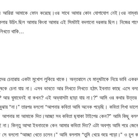
কেন আরিয়া আমাকে ফোন করেছে।ওর সাথে আমার কোন যোগাযোগ নেই।ওর নাম্বার
ার উচিৎ ছিল আমার কিংবা আমার এই সিমটাই বদলানো দরকার ছিল। নিজের গাল
ে লিখতে থাকি…
াদের চেহারায় একটা মুখোশ লুকিয়ে থাকে। অন্তরালে যে মানুষটাকে নিয়ে ভাবি এক
মানুষকে চেনা যায় না। এসব ভাবতে আর লিখতে লিখতে হঠাৎ ইবনাত কাছে এসে বল
 আর ঘুমাবেনই বা কখন? এই অভ্যাসটা ছাড়া যায় না।?” আমি ওর কথার উত্তর 
িয়ে বুঝায় “না।” তারপর বললো “আপনার কবিতা আমি অনেক পড়েছি। কবিতা লিখা ভা
আপনার মা আমাকে দিত।আচ্ছা সব কবিতা ছ্যাকা টাইপের কেন?” আমি কিছু বলল
াই না। কিন্তু আম্মা ইবনাতকে কেন আমার কবিতা দিত? এটা অবশ্য আমি পরে জেন
ে সে বললো “আচ্ছা খেতে চলেন।” আমি বললাম “তুমি খেয়ে শুয়ে পড়ো।” ও চুপ ক