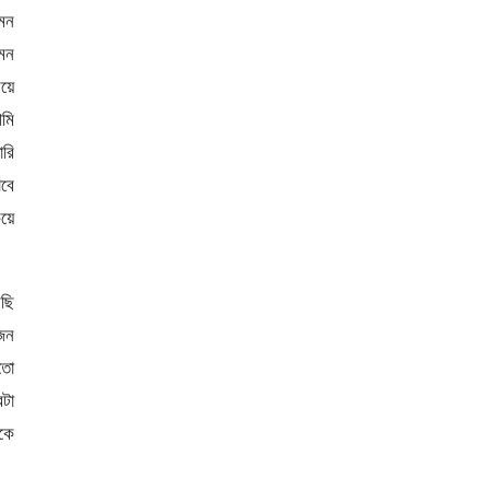
েমন
মন
য়ে
মি
রি
বে
িয়ে
ছি
জন
লতো
টা
নকে