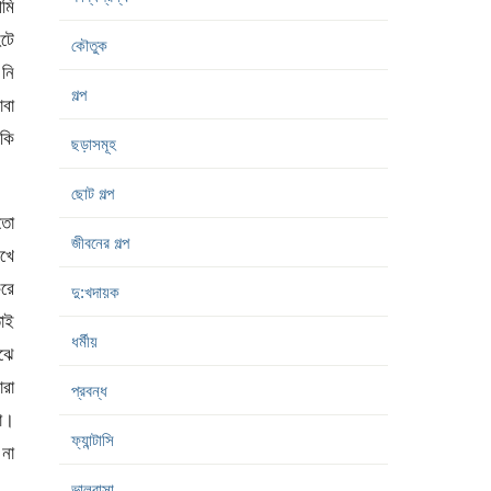
মি
েটে
কৌতুক
 নি
গল্প
বা
 কি
ছড়াসমূহ
ছোট গল্প
তো
জীবনের গল্প
খে
করে
দু:খদায়ক
তাই
ধর্মীয়
ঝে
ারা
প্রবন্ধ
রা।
ফ্যান্টাসি
 না
ভালবাসা