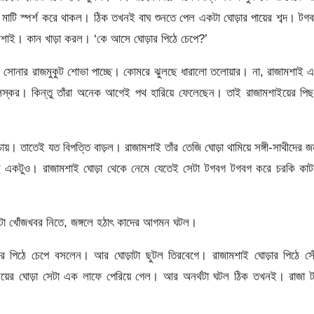
মাটি স্পর্শ করে থাকল। ঠিক তখনই বাঘ শুনতে পেল একটা ঘোড়ার পায়ের শব্দ। টগ
মশাই। কান খাড়া করল।‍ ‘কে আসে ঘোড়ার পিঠে চেপে?’
ঁর সোনার রাজমুকুট শোভা পাচ্ছে। কোমরে ঝুলছে ধারালো তলোয়ার। না, রাজামশাই 
কলস্কর। কিন্তু তাঁরা অনেক আগেই পথ হারিয়ে ফেলেছেন। তাই রাজামশাইয়ের পিছ
। তাতেই যত বিপত্তি বাড়ল। রাজামশাই তাঁর তেজি ঘোড়া থামিয়ে সঙ্গী-সাথীদের জ
নেই একটুও। রাজামশাই ঘোড়া থেকে নেমে যেতেই সেটা টগবগ টগবগ করে চরকি কা
 খোঁজখবর নিতে, জঙ্গলে হঠা‌ৎ কাদের আগমন ঘটল।
পিঠে চেপে বসলেন। আর ঘোড়াটা ছুটল তিরবেগে। রাজামশাই ঘোড়ার পিঠে সেঁ
াইয়ের ঘোড়া সেটা এক লাফে পেরিয়ে গেল। আর অনর্থটা ঘটল ঠিক তখনই। রাজা ট