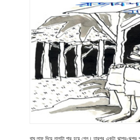
বাঘ লাফ দিয়ে নালাটা পার হয়ে গেল। তারপর একটা ঝাপুড়-ঝুপুড়