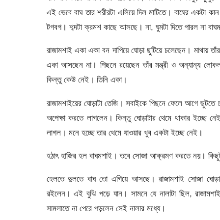
এই ভেবে বাঘ তার শরীরটা এলিয়ে দিল মাটিতে। বাঘের একটা কান 
টগবগ। শব্দটা ক্রমশ কাছে আসছে। না, ঘুমটা দিতে পারল না বাঘ
রাজামশাই একা একা বন দাপিয়ে ঘোড়া ছুটিয়ে চলেছেন। মাথায় তা
একা আসছেন না। পিছনে রয়েছেন তাঁর মন্ত্রী ও অন্যান্য লো
কিন্তু কেউ নেই। তিনি একা।
রাজামশাইয়ের ঘোড়াটা তেজি। সবাইকে পিছনে ফেলে আগে ছুটতে চায়
অপেক্ষা করতে লাগলেন। কিন্তু ঘোড়াটার থেমে থাকার ইচ্ছে 
লাগল। মনে হচ্ছে তার থেমে যাওয়ার খুব একটা ইচ্ছে নেই।
হঠাৎ হাজির হল বাঘমশাই। তবে সোজা আক্রমণ করতে নয়। কিছুটা
হেলতে দুলতে বাঘ তো এগিয়ে আসছে। রাজামশাই সোজা ঘোড়ার 
রইলেন। এই বুঝি পড়ে যান। সামনে যে নালাটা ছিল, রাজামশ
সামলাতে না পেরে পড়লেন সেই নালার মধ্যে।