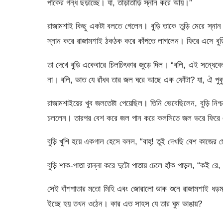
পাঁকের গন্ধ ছড়াচ্ছে। যা, তাড়াতাড়ি স্নান করে আয়।”
রাজামশাই কিছু একটা বলতে গেলেন। বুড়ি তাকে তুড়ি মেরে স্ন
স্নান করে রাজামশাই ঠকঠক করে কাঁপতে লাগলেন। ফিরে এসে বুড
তা দেখে বুড়ি একেবারে চিলচিৎকার জুড়ে দিল। “‍বলি, এই সন্ধ
না। বলি, ভাত যে রাঁধব তার জল ঘরে আছে এক ফোঁটা? যা, ঐ পু
রাজামশাইয়ের খুব জলতেষ্টা পেয়েছিল। তিনি ভেবেছিলেন, বুড়ি নিশ
চললেন। তারপর বেশ করে জল পান করে কলসিতে জল ভরে ফিরে
বুড়ি খুশি হয়ে একগাল হেসে বলল, “‍বাহ্‌! তুই দেখছি বেশ কাজের
বুড়ি শাক-পাতা রান্না করে দুটো পাতায় ঢেলে হাঁক পাড়ল, “‍কই রে,
সেই বাঁশপাতার মতো মিহি এবং জোরালো ডাক শুনে রাজামশাই ধড
ইচ্ছে হয় তখন ওঠেন। কার এত সাহস যে তার ঘুম ভাঙায়?