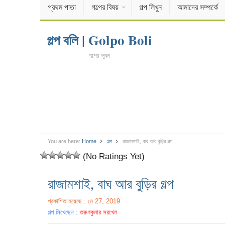
প্রথম পাতা
গল্পের বিষয়
গল্প লিখুন
আমাদের সম্পর্কে
গল্প বলি | Golpo Boli
গল্পের ভুবন
You are here:
Home
গল্প
রাজামশাই, বাঘ আর বুড়ির গল্প
(No Ratings Yet)
রাজামশাই, বাঘ আর বুড়ির গল্প
প্রকাশিত হয়েছে : মে 27, 2019
গল্প লিখেছেন :
তরুণকুমার সরখেল