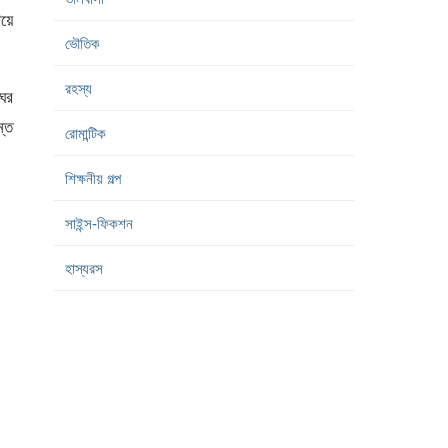
িয়ে
ভৌতিক
রহস্য
ের
ন্ত
রোমান্টিক
শিক্ষনীয় গল্প
সাইন্স-ফিকশন
হাস্যরস