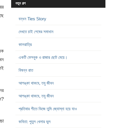
নতুন গল্প
য়ের
সছে
বন্ধন Ties Story
দেখতে চাই শেষের সমাধান
কালরাত্রি
েক
একটি ফেসবুক ও রাজার ছোট মেয়ে।
যখন
লেই
বিষন্ন রাত
আশঙ্কা থাকবে, তবু জীবন
নের
আশঙ্কা থাকবে, তবু জীবন
সে?
প্রতিবার শীতে ভিজে তুমি জ্যোস্না হয়ে যাও
পচা
কবিতা: পুতুল খেলার ভুল