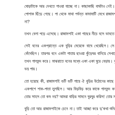
ঘোড়াটাকে আর দেখতে পাওয়া যাচ্ছে না। কাছাকাছি বাঘটাও নেই।
পোশাক ছিঁড়ে গেছে। পা থেকে মাথা পর্যন্ত কাদামাটি মেখে রা
না?
তখন বেলা পড়ে এসেছে। রাজামশাই একা গাছের নীচে বসে ভাবতে
সেই বনের একপ্রান্তে এক বুড়ির মেয়েকে বাঘে খেয়েছিল। 
কেঁদেছিল। তারপর বনে একটা পাতায় ছাওয়া কুঁড়েঘর বানিয়ে স
তখন গালমন্দ করে। মাঝরাতে বনের মধ্যে একা একা ঘুরে বেড়ায়। ব
ভয় পায়।
তো হয়েছে কী, রাজামশাই গুটি গুটি পায়ে ঐ বুড়ির উঠোনের কা
একপাশে শাক-পাতা তুলছিল। আর বিড়বিড় করে কাকে গালমন্দ ক
তোর সাহস তো কম নয়? আমরা বাড়ির সামনে ঘুরঘুর করিস! তোর
বুড়ি তো আর রাজামশাইকে চেনে না। তাই আচ্ছা করে দু’কথা শুন