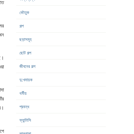
ভাত
কৌতুক
মের
গল্প
তখন
ছড়াসমূহ
ছোট গল্প
ছে।
জীবনের গল্প
ওয়া
দু:খদায়ক
াদা
ধর্মীয়
ঁর
প্রবন্ধ
য।
ফ্যান্টাসি
েপে
ভালবাসা