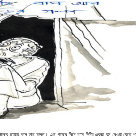
 গাছের ছায়ায় বসে হাই তুলল। এই গাছের নিচে বসে দিব্যি একটা ঘুম দেওয়া যেতে প