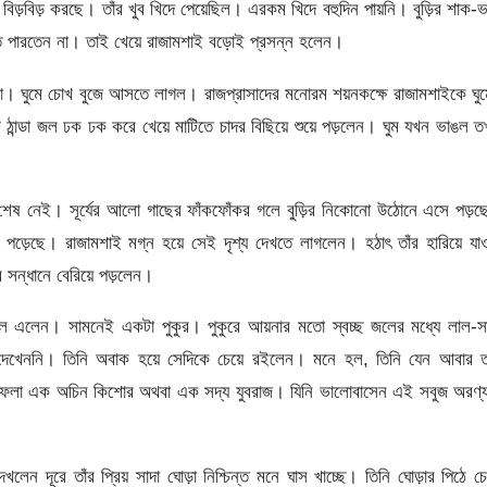
িড়বিড় করছে। তাঁর খুব খিদে পেয়েছিল। এরকম খিদে বহুদিন পায়নি। বুড়ির শাক-
তে পারতেন না। তাই খেয়ে রাজামশাই বড়োই প্রসন্ন হলেন।
া। ঘুমে চোখ বুজে আসতে লাগল। রাজপ্রাসাদের মনোরম শয়নকক্ষে রাজামশাইকে ঘু
ান্ডা জল ঢক ঢক করে খেয়ে মাটিতে চাদর বিছিয়ে শুয়ে পড়লেন। ঘুম যখন ভাঙল 
র শেষ নেই। সূর্যের আলো গাছের ফাঁকফোঁকর গলে বুড়ির নিকোনো উঠোনে এসে পড়
ে পড়েছে। রাজামশাই মগ্ন হয়ে সেই দৃশ্য দেখতে লাগলেন। হঠা‌ৎ তাঁর হারিয়ে যা
ার সন্ধানে বেরিয়ে পড়লেন।
 চলে এলেন। সামনেই একটা পুকুর। পুকুরে আয়নার মতো স্বচ্ছ জলের মধ্যে লাল-স
েখেননি। তিনি অবাক হয়ে সেদিকে চেয়ে রইলেন। মনে হল, তিনি যেন আবার তা
ফেলা এক অচিন কিশোর অথবা এক সদ্য যুবরাজ। যিনি ভালোবাসেন এই সবুজ অরণ্
ন দূরে তাঁর প্রিয় সাদা ঘোড়া নিশ্চিন্ত মনে ঘাস খাচ্ছে। তিনি ঘোড়ার পিঠে চ