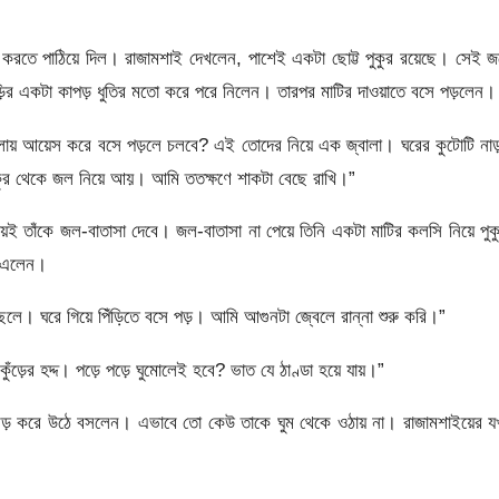
ান করতে পাঠিয়ে দিল। রাজামশাই দেখলেন, পাশেই একটা ছোট্ট পুকুর রয়েছে। সেই 
়ির একটা কাপড় ধুতির মতো করে পরে নিলেন। তারপর মাটির দাওয়াতে বসে পড়লেন।
েবেলায় আয়েস করে বসে পড়লে চলবে? এই তোদের নিয়ে এক জ্বালা। ঘরের কুটোটি নাড
কুর থেকে জল নিয়ে আয়। আমি ততক্ষণে শাকটা বেছে রাখি।”
্চয়ই তাঁকে জল-বাতাসা দেবে। জল-বাতাসা না পেয়ে তিনি একটা মাটির কলসি নিয়ে পুক
 এলেন।
 ছেলে। ঘরে গিয়ে পিঁড়িতে বসে পড়। আমি আগুনটা জ্বেলে রান্না শুরু করি।”
 কুঁড়ের হদ্দ। পড়ে পড়ে ঘুমোলেই হবে? ভাত যে ঠাণ্ডা হয়ে যায়।”
়মড় করে উঠে বসলেন। এভাবে তো কেউ তাকে ঘুম থেকে ওঠায় না। রাজামশাইয়ের 