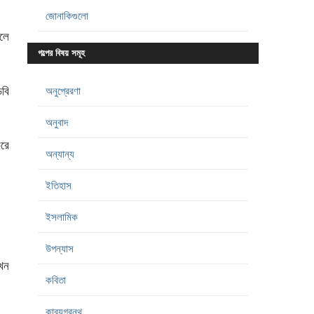
জোনাকিগুলো
জলে
গল্পের বিষয় সমূহ
়বি
অনুপ্রেরণা
অনুবাদ
ুরে
অন্যান্য
ইতিহাস
ইসলামিক
উপন্যাস
যখন
কবিতা
কাব্যগ্রন্থ