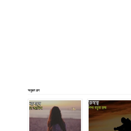
অনুরূপ গল্প