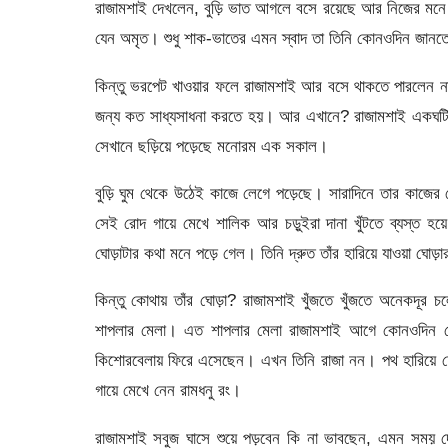
রাজামশাই দেখলেন, বুড়ি ভাত আগলে বসে রয়েছে আর নিজের মনে ব
যেন অমৃত। শুধু শাক-ভাতের এমন স্বাদ তা তিনি কোনওদিন জান
কিন্তু ভরপেট খাওয়ার ফলে রাজামশাই আর বসে থাকতে পারলেন ন
জন্য কত সাধ্যসাধনা করতে হয়। আর এখানে? রাজামশাই একঘটি ঠ
সেখানে ছড়িয়ে পড়েছে মনোরম এক সকাল।
বুড়ি ঘুম থেকে উঠেই কাজে লেগে পড়েছে। সারাদিনে তার কাজে
সেই রোদ গায়ে মেখে শালিক আর চড়ুইরা দানা খুঁটতে ব্যস্ত হয়
ঘোড়াটার কথা মনে পড়ে গেল। তিনি দ্রুত তাঁর হারিয়ে যাওয়া ঘোড়
কিন্তু কোথায় তাঁর ঘোড়া? রাজামশাই খুঁজতে খুঁজতে অনেকদূর
শাপলার মেলা। এত শাপলার মেলা রাজামশাই আগে কোনওদিন দ
কিশোরবেলায় ফিরে এসেছেন। এখন তিনি রাজা নন। পথ হারিয়ে 
গায়ে মেখে নেন রামধনু রং।
রাজামশাই সবুজ ঘাসে শুয়ে পড়বেন কি না ভাবছেন, এমন সময় দেখলে