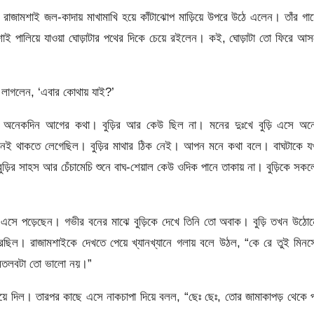
 রাজামশাই জল-কাদায় মাখামাখি হয়ে কাঁটাঝোপ মাড়িয়ে উপরে উঠে এলেন। তাঁর গা
জামশাই পালিয়ে যাওয়া ঘোড়াটার পথের দিকে চেয়ে রইলেন। কই, ঘোড়াটা তো ফিরে আ
 লাগলেন, ‘এবার কোথায় যাই?’
সে অনেকদিন আগের কথা। বুড়ির আর কেউ ছিল না। মনের দুঃখে বুড়ি এসে অন
েখানেই থাকতে লেগেছিল। বুড়ির মাথার ঠিক নেই। আপন মনে কথা বলে। বাঘটাকে 
ুড়ির সাহস আর চেঁচামেচি শুনে বাঘ-শেয়াল কেউ ওদিক পানে তাকায় না। বুড়িকে সক
ছে এসে পড়েছেন। গভীর বনের মাঝে বুড়িকে দেখে তিনি তো অবাক। বুড়ি তখন উঠো
রছিল। রাজামশাইকে দেখতে পেয়ে খ্যানখ্যানে গলায় বলে উঠল, “‍কে রে তুই মিন
 মতলবটা তো ভালো নয়।”
িয়ে দিল। তারপর কাছে এসে নাকচাপা দিয়ে বলল, “‍ছেঃ ছেঃ, তোর জামাকাপড় থেকে 