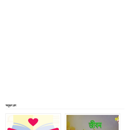
অনুরূপ গল্প