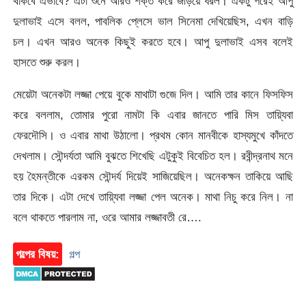
থাকবে এভাবে? এটা শুনে আরও শক্ত করে জড়িয়ে ধরল। একটু পরেই আপু
দুলাভাই এসে বলল, পাবলিক প্লেসে ভাল সিনেমা দেখিয়েছিস, এখন বাড়ি
চল। এখন আরও অনেক কিছুই করতে হবে। আপু দুলাভাই এসব বলেই
হাসতে শুরু করল।
মেয়েটা অনেকটা লজ্জা পেয়ে বুকে মাথাটা গুজে দিল। আমি তার কানে ফিসফিস
করে বললাম, তোমার পুরো নামটা কি এবার জানতে পারি মিস তায়্যিবা
ফেরদৌসি। ও এবার মাথা উঠালো। প্রথম কোন মানবীকে হাস্যমুখে কাঁদতে
দেখলাম। সৌন্দর্যতা আমি বুঝতে শিখেছি এটুকুই বিবেচিত হল। রবীন্দ্রনাথ মনে
হয় হৈমন্তীকে এরকম সৌন্দর্য দিয়েই সাজিয়েছিল। অনেকক্ষন তাকিয়ে আছি
তার দিকে। এটা দেখে তায়্যিবা লজ্জা পেল অনেক। মাথা নিচু করে নিল। না
বলে থাকতে পারলাম না, ওরে আমার লজ্জাবতী রে….
গল্পের বিষয়:
গল্প