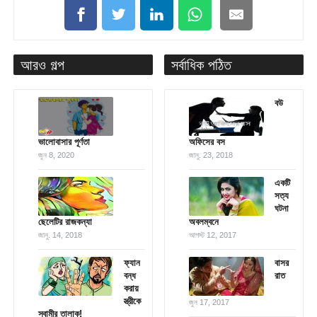
আরও গল্প
সর্বাধিক পঠিত
বউ
ভালোবাসার পূর্ণতা
অফিসের বস
জুন 8, 2020
জানু. 23, 2018
একটি
সত্য
ঘটনা
ছেলেটির রাজকন্যা
অবলম্বনে
জানু. 14, 2018
আগস্ট 12, 2017
ফ্যান
বাসর
বন্ধ
রাত
করায়
স্ত্রীকে
জুন 17, 2017
স্বামীর তালাক!