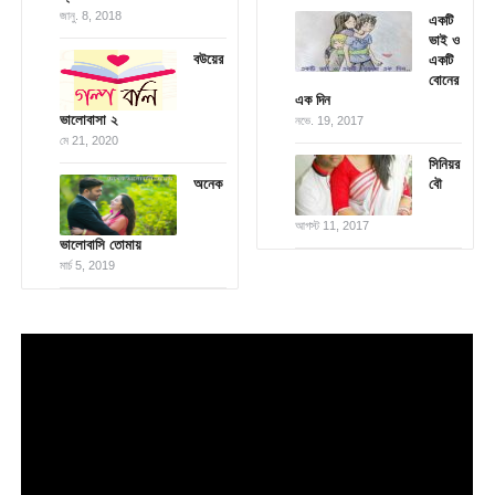
জানু. 8, 2018
একটি
ভাই ও
ব‌উয়ের
একটি
বোনের
এক দিন
ভালোবাসা ২
নভে. 19, 2017
মে 21, 2020
সিনিয়র
অনেক
বৌ
আগস্ট 11, 2017
ভালোবাসি তোমায়
মার্চ 5, 2019