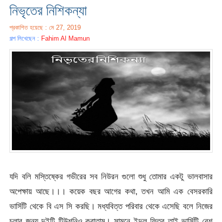
নিভৃতের নিশিকন্যা
প্রকাশিত হয়েছে : মে 27, 2019
গল্প লিখেছেন :
Fahim Al Mamun
যদি বলি মস্তিষ্কের গভীরের সব নিউরন গুলো শুধু তোমার একটু ভালবাসার
অপেক্ষায় আছে।।। কয়েক বছর আগের কথা, তখন আমি এক বেসরকারি
ভার্সিটি থেকে বি এস সি করছি। মধ্যবিত্ত পরিবার থেকে এসেছি বলে নিজের
চলার জন্য দুইটি টিউশনিও করাতাম। সামনে ইদুল ফিতর তাই ভার্সিটি বেশ