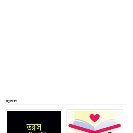
অনুরূপ গল্প