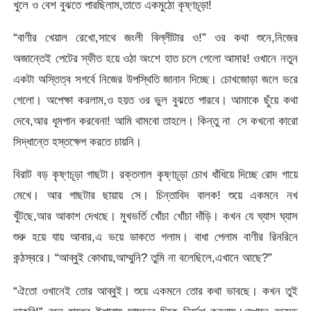
খুলে ও বেশ বুঝতে পারছিলাম,তাতে একমুঠো কৃষ্ণচূড়া!
“বাণীর খেয়াল রেখো,সাথে জংলী বিল্লীটার ও!” ওর কথা শুনে,নিজের
অজান্তেই পেটের স্ফীত হয়ে ওঠা অংশে হাত চলে গেলো আমার! ওখানে নতুন
একটা অস্তিত্ব সগর্বে নিজের উপস্থিতি জানান দিচ্ছে। চোখজোড়া জলে ভরে
গেলো। অপেক্ষা করলাম,ও হয়ত ওর ভুল বুঝতে পারবে। আমাকে ছুঁয়ে কথা
দেবে,আর ধূমপান করবেনা! আমি থামবো তাহলে। কিন্তু না সে কখনো কারো
সিদ্ধান্তে হস্তক্ষেপ করতে চায়নি।
বিরাট বড় কৃষ্ণচূড়া গাছটা। রক্তলাল কৃষ্ণচূড়া চোখ ধাঁধিয়ে দিচ্ছে রোদ গায়ে
মেখে। আর গাছটার ছায়ায় সে। চিন্তাবিদ বালক! শুয়ে একমনে নখ
খুঁটছে,আর আকাশ দেখছে। মুখভর্তি খোঁচা খোঁচা দাঁড়ি। কখন যে ঘ্যাস ঘ্যাস
শুরু হয়ে যায় আবার,এ ভয়ে ডাকতে গলাম। বাধা পেলাম বাণীর রিনরিনে
কন্ঠস্বরে। “আব্বুই কোথায়,আম্মুনি? তুমি না বলেছিলে,এখানে আছে?”
“ঐতো ওখানেই তোর আব্বুই। শুয়ে একমনে তোর কথা ভাবছে। কখন তুই