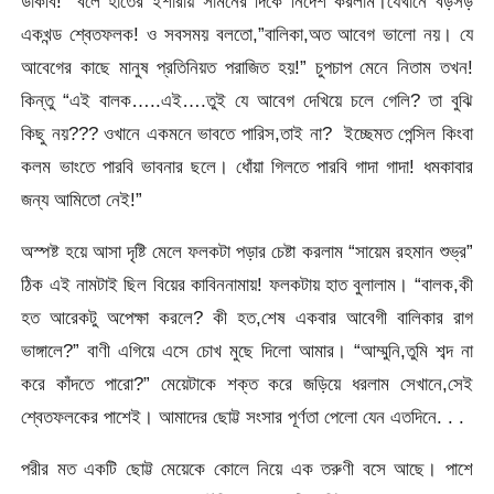
ডাকবি!” বলে হাতের ইশারায় সামনের দিকে নির্দেশ করলাম।যেখানে বড়সড়
একখন্ড শ্বেতফলক! ও সবসময় বলতো,”বালিকা,অত আবেগ ভালো নয়। যে
আবেগের কাছে মানুষ প্রতিনিয়ত পরাজিত হয়!” চুপচাপ মেনে নিতাম তখন!
কিন্তু “এই বালক…..এই….তুই যে আবেগ দেখিয়ে চলে গেলি? তা বুঝি
কিছু নয়??? ওখানে একমনে ভাবতে পারিস,তাই না? ইচ্ছেমত পেন্সিল কিংবা
কলম ভাংতে পারবি ভাবনার ছলে। ধোঁয়া গিলতে পারবি গাদা গাদা! ধমকাবার
জন্য আমিতো নেই!”
অস্পষ্ট হয়ে আসা দৃষ্টি মেলে ফলকটা পড়ার চেষ্টা করলাম “সায়েম রহমান শুভ্র”
ঠিক এই নামটাই ছিল বিয়ের কাবিননামায়! ফলকটায় হাত বুলালাম। “বালক,কী
হত আরেকটু অপেক্ষা করলে? কী হত,শেষ একবার আবেগী বালিকার রাগ
ভাঙ্গালে?” বাণী এগিয়ে এসে চোখ মুছে দিলো আমার। “আম্মুনি,তুমি শব্দ না
করে কাঁদতে পারো?” মেয়েটাকে শক্ত করে জড়িয়ে ধরলাম সেখানে,সেই
শ্বেতফলকের পাশেই। আমাদের ছোট্ট সংসার পূর্ণতা পেলো যেন এতদিনে. . .
পরীর মত একটি ছোট্ট মেয়েকে কোলে নিয়ে এক তরুণী বসে আছে। পাশে