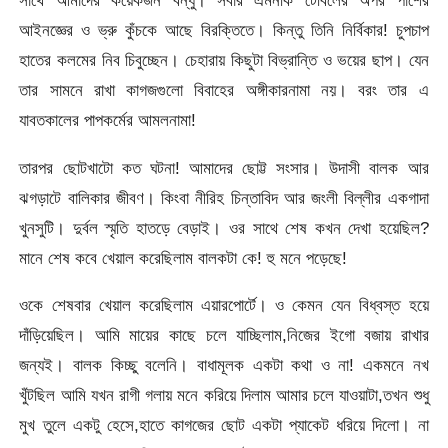
সাথে আমাদের কয়েকজন বন্ধু। সবার এমনকি টেবিলের অপর পাশের
আইনজ্ঞের ও ভ্রু কুঁচকে আছে বিরক্তিতে। কিন্তু তিনি নির্বিকার! চুপচাপ
হাতের কলমের নিব চিবুচ্ছেন। চেহারায় কিছুটা বিভ্রান্তি ও ভয়ের ছাপ। যেন
তার সামনে রাখা কাগজগুলো বিবাহের অঙ্গীকারনামা নয়। বরং তার এ
যাবতকালের পাপকর্মের আমলনামা!
তারপর ছোটখাটো কত ঘটনা! আমাদের ছোট্ট সংসার। উদাসী বালক আর
ঝগড়াটে বালিকার জীবণ। কিংবা নীরিহ চিন্তাবিদ আর জংলী বিল্লীর একগাদা
খুনসুটি। দুর্বল স্মৃতি হাতড়ে বেড়াই। ওর সাথে শেষ কখন দেখা হয়েছিল?
মানে শেষ কবে খেয়াল করেছিলাম বালকটা কে! হু মনে পড়েছে!
ওকে শেষবার খেয়াল করেছিলাম এয়ারপোর্টে। ও কেমন যেন বিধ্বস্ত হয়ে
দাঁড়িয়েছিল। আমি মায়ের কাছে চলে যাচ্ছিলাম,নিজের ইগো বজায় রাখার
জন্যই। বালক কিচ্ছু বলেনি। বাধামূলক একটা কথা ও না! একমনে নখ
খুঁটছিল‍ আমি যখন রাগী গলায় মনে করিয়ে দিলাম আমার চলে যাওয়াটা,তখন শুধু
মুখ তুলে একটু হেসে,হাতে কাগজের ছোট একটা প্যাকেট ধরিয়ে দিলো। না