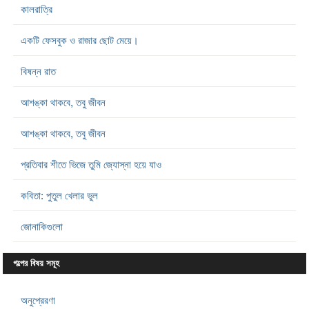
কালরাত্রি
একটি ফেসবুক ও রাজার ছোট মেয়ে।
বিষন্ন রাত
আশঙ্কা থাকবে, তবু জীবন
আশঙ্কা থাকবে, তবু জীবন
প্রতিবার শীতে ভিজে তুমি জ্যোস্না হয়ে যাও
কবিতা: পুতুল খেলার ভুল
জোনাকিগুলো
গল্পের বিষয় সমূহ
অনুপ্রেরণা