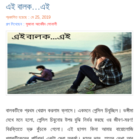
এই বালক…এই
প্রকাশিত হয়েছে : মে 25, 2019
গল্প লিখেছেন :
সুজানা আবেদীন সোনালী
বালকটিকে প্রথম খেয়াল করলাম ক্লাসে। একমনে পেন্সিল চিবুচ্ছিল। ভঙ্গীমা
দেখে মনে হলো, পেন্সিল চিবুনোর উপর বুঝি নির্ভর করছে ওর জীবণ-মরণ!
বিরক্তিতে ভ্রু কুঁচকে গেলো। এই ছাগল কিনা আমার বায়োলোজি
প্র্যাকটিকেলের পার্টনার! একটা সেরা অকর্মা। ছাত্র ভাল, হাতের লেখা আর