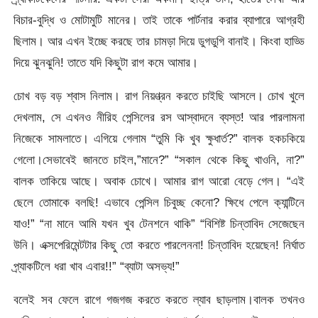
বিচার-বুদ্ধি ও মোটামুটি মানের। তাই তাকে পার্টনার করার ব্যাপারে আগ্রহী
ছিলাম। আর এখন ইচ্ছে করছে তার চামড়া দিয়ে ডুগডুগি বানাই। কিংবা হাড্ডি
দিয়ে ঝুনঝুনি! তাতে যদি কিছুটা রাগ কমে আমার।
চোখ বড় বড় শ্বাস নিলাম। রাগ নিয়ণ্ত্রন করতে চাইছি আসলে। চোখ খুলে
দেখলাম, সে এখনও নীরিহ পেন্সিলের রস আস্বাদনে ব্যস্ত! আর পারলামনা
নিজেকে সামলাতে। এগিয়ে গেলাম “তুমি কি খুব ক্ষুধার্ত?” বালক হকচকিয়ে
গেলো।সেভাবেই জানতে চাইল,”মানে?” “সকাল থেকে কিছু খাওনি, না?”
বালক তাকিয়ে আছে। অবাক চোখে। আমার রাগ আরো বেড়ে গেল। “এই
ছেলে তোমাকে বলছি! এভাবে পেন্সিল চিবুচ্ছ কেনো? ক্ষিধে পেলে ক্যান্টিনে
যাও!” “না মানে আমি যখন খুব টেনশনে থাকি” “বিশিষ্ট চিন্তাবিদ সেজেছেন
উনি। এক্সপেরিমেন্টটার কিছু তো করতে পারলেননা! চিন্তাবিদ হয়েছেন! নির্ঘাত
প্র্যাকটিলে ধরা খাব এবার!!” “ব্যাটা অসভ্য!”
বলেই সব ফেলে রাগে গজগজ করতে করতে ল্যাব ছাড়লাম।বালক তখনও