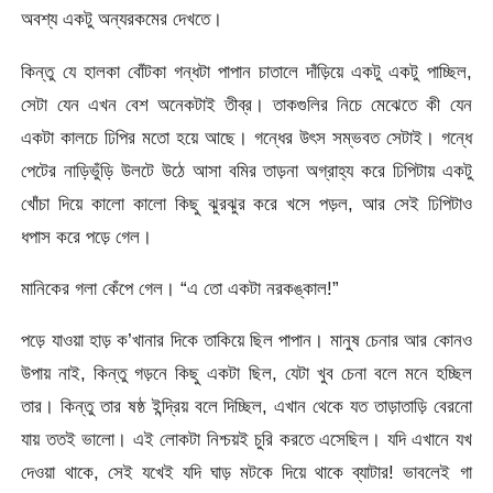
অবশ্য একটু অন্যরকমের দেখতে।
কিন্তু যে হালকা বোঁটকা গন্ধটা পাপান চাতালে দাঁড়িয়ে একটু একটু পাচ্ছিল,
সেটা যেন এখন বেশ অনেকটাই তীব্র। তাকগুলির নিচে মেঝেতে কী যেন
একটা কালচে ঢিপির মতো হয়ে আছে। গন্ধের উৎস সম্ভবত সেটাই। গন্ধে
পেটের নাড়িভুঁড়ি উলটে উঠে আসা বমির তাড়না অগ্রাহ্য করে ঢিপিটায় একটু
খোঁচা দিয়ে কালো কালো কিছু ঝুরঝুর করে খসে পড়ল, আর সেই ঢিপিটাও
ধপাস করে পড়ে গেল।
মানিকের গলা কেঁপে গেল। “এ তো একটা নরকঙ্কাল!”
পড়ে যাওয়া হাড় ক’খানার দিকে তাকিয়ে ছিল পাপান। মানুষ চেনার আর কোনও
উপায় নাই, কিন্তু গড়নে কিছু একটা ছিল, যেটা খুব চেনা বলে মনে হচ্ছিল
তার। কিন্তু তার ষষ্ঠ ইন্দ্রিয় বলে দিচ্ছিল, এখান থেকে যত তাড়াতাড়ি বেরনো
যায় ততই ভালো। এই লোকটা নিশ্চয়ই চুরি করতে এসেছিল। যদি এখানে যখ
দেওয়া থাকে, সেই যখেই যদি ঘাড় মটকে দিয়ে থাকে ব্যাটার! ভাবলেই গা