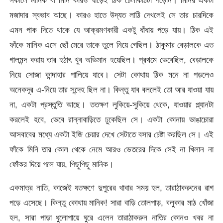
মজাদার স্বভাব আছে। কারও হাতে উদ্যত লাঠি দেখলেই সে তার চারদিকে
এমন পাক দিতে থাকে যে আক্রমণকারী একটু ধাঁধায় পড়ে যায়। ঠিক এই
ফাঁকে মানিক এসে ছোঁ মেরে তাকে তুলে নিয়ে গেছিল। ঠাকুমার বেড়ালকে এত
গালমন্দ করায় তার হঠাৎ খুব অভিমান হয়েছিল। প্রথমে ভেবেছিল, বেড়ালকে
নিয়ে সোজা কান্দাহার পালিয়ে যাবে। সেটা কোথায় ঠিক মনে না পড়লেও
অনেকদূর এ-নিয়ে তার সন্দেহ ছিল না। কিন্তু যাব বললেই তো আর যাওয়া যায়
না, একটা প্রস্তুতি আছে। ততক্ষণ লুকিয়ে-সুকিয়ে থেকে, যাওয়ার প্ল্যানটা
করলেই হবে, ভেবে রান্নাবাড়িতে ঢুকেছিল সে। একটা কোনায় ভাঙাচোরা
আসবাবের মধ্যে একটা ইজি চেয়ার দেখে সেটাতে বসার চেষ্টা করছিল সে। এই
ফাঁকে মিনি তার কোল থেকে নেমে আরও ভেতরের দিকে সেই না খিলান না
ফোঁকর দিয়ে গলে যায়, পিছুপিছু মানিক।
একমাত্র নাতি, কাজেই যতক্ষণে দুপুরের খাবার সময় হল, তারাঠাকরুনের রাগ
পড়ে এসেছে। কিন্তু কোথায় মানিক! সারা বাড়ি তোলপাড়, বলুকার মাঠ খোঁজা
হল, সারা পাড়া ধুলোপায়ে ঘুরে এলেন তারাঠাকরুন নাতির কোনও খবর না