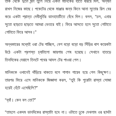
তাক থেকে দুটো ঘন্টা তুলে নিয়ে একটা মানিকের হাতে ধরিয়ে দিল, অন্যটা
রাখল নিজের কাছে। পকেটের থেকে মাঞ্জার জন্য কিনে আনা সুতোর রিল বের
করে একটা প্রান্ত দেবীমূর্তির ডানহাতটিতে বেঁধে দিল। বলল, “চল, এবার
সুতো ছাড়তে ছাড়তে আমরা ভেতরে যাই। ফিরে আসতে হলে সুতো গোটাতে
গোটাতে ফিরে আসব।”
অন্ধকারের মধ্যেই ওরা টের পাচ্ছিল, বেশ বড়ো বড়ো বড় সিঁড়ির ধাপ কয়েকটা
উঠে একটা প্রশস্ত চ্যাটালো জায়গায় শেষ হয়েছে। সেখানে হাতড়ে
তিনদিকের দেয়ালে তিনটে পথের আদল টের পাওয়া গেল।
মানিককে ওখানেই দাঁড়িয়ে থাকতে বলে পাপান গায়েব হয়ে গেল কিছুক্ষণ।
তারপর ফিরে এসে মানিককে জিজ্ঞাসা করল, “তুই কি পুরোটা রাস্তা সোজা
হয়েই হেঁটে এসেছিলি?”
“হ্যাঁ। কেন বল তো?”
“তাহলে একদম ডানদিকের রাস্তাটা হবে না। ওটাতে ঢুকে দেখলাম ওর ছাদটা