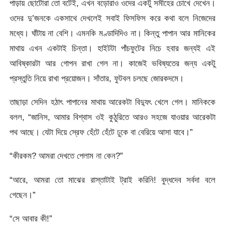
পাড়ায় ছোটোরা তো বটেই, এখন বড়োরাও ওদের একটু সমীহের চোখে দেখেন।
ওদের দু’জনকে একসাথে দেখলেই সবাই ফিসফিস করে কথা বলে নিজেদের
মধ্যে। ঘাঁটায় না বেশি। এমনকি মণ্ডাদিদিও না। কিন্তু পাপান আর মানিকের
মাথায় এখন একটাই চিন্তা। হাইটটা পাঁচফুটের নিচে হবার জন্যই এই
আবিষ্কারটা আর গোপন রাখা গেল না। কাজেই ভবিষ্যতের জন্য একটু
প্রস্তুতি নিয়ে রাখা প্রয়োজন। সাঁতার, ফুটবল চলছে জোরকদমে।
তাছাড়া সেদিন হঠাৎ পাপানের মাথায় আরেকটা বিদ্যুৎ খেলে গেল। মানিককে
বলল, “জানিস, আমার বিশ্বাস ওই কুঠুরিতে আরও সহজে যাওয়ার আরেকটা
পথ আছে। যেটা দিয়ে স্রেফ হেঁটে হেঁটে ঢুকে বা বেরিয়ে আসা যাবে।”
“কীরকম? আমরা দেখতে পেলাম না কেন?”
“আরে, আমরা তো মাঝের রাস্তাটাই ট্রাই করিনি! বুদ্ধদেব সর্বদা বলে
গেছেন।”
“সে আবার কী!”