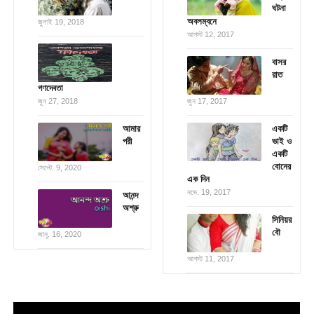
ঘটনা
অবলম্বনে
জুলাই 19, 2018
আগস্ট 12, 2017
বাসর
রাত
গণদেবতা
জুন 27, 2018
জুন 17, 2017
আমার
একটি
পরী
ভাই ও
একটি
বোনের
সেপ্টে. 9, 2020
এক দিন
নভে. 19, 2017
আনন্দ
অশ্রু
সিনিয়র
বৌ
জানু. 16, 2020
আগস্ট 11, 2017