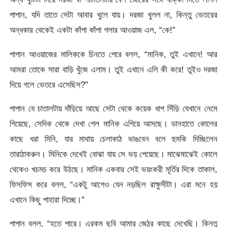
পাপান, যদি তাতে সেটা আবার খুলে যায়। দরজা খুলল না, কিন্তু ভেতরের
অন্ধকার থেকেই একটা কাঁপা কাঁপা গলার আওয়াজ এল, “কে!”
পাপান আওয়াজের মালিককে চিনতে পেরে বলল, “মানিক, তুই এখানে! আর
আমরা তোকে সারা বাড়ি খুঁজে এলাম। তুই এখানে এলি কী করে! তুইও দরজা
দিয়ে গলে ভেতরে এসেছিস?”
পাপান যে চাতালটায় দাঁড়িয়ে আছে সেটা থেকে কয়েক ধাপ সিঁড়ি যেখানে নেমে
গিয়েছে, সেদিক থেকে দেখা গেল মানিক এগিয়ে আসছে। ডানহাতে কোলের
কাছে ধরা মিনি, যার মাথায় চেলাকাঠ ভাঙবেন বলে হুমকি দিচ্ছিলেন
তারাঠাকরুন। মিনিকে দেখেই বোঝা যায় সে ভয় পেয়েছে। মাঝেমাঝেই কোলে
থেকেও খচমচ করে উঠছে। মানিক একবার সেই ভয়ংকরী মূর্তির দিকে তাকাল,
ফিসফিস করে বলল, “একটু আগেও যেন নড়ছিল রাক্ষুসীটা। এরা মনে হয়
এখানে কিছু পাহারা দিচ্ছে।”
পাপান বলল, “হতে পারে। এরকম ছবি আমার জেঠুর কাছে দেখেছি। কিন্তু