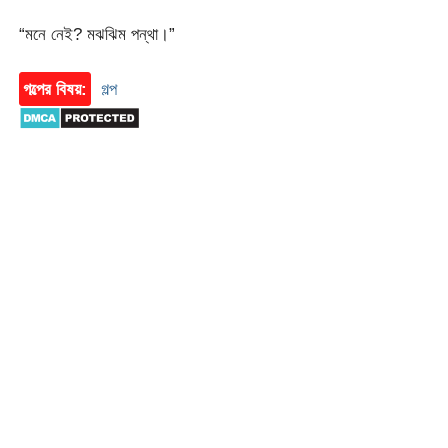
“মনে নেই? মঝঝিম পন্থা।”
গল্পের বিষয়:
গল্প