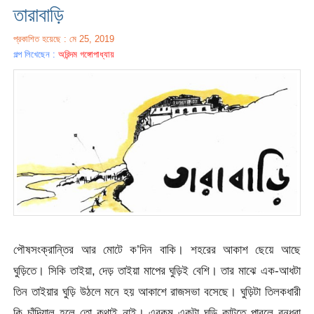
তারাবাড়ি
প্রকাশিত হয়েছে : মে 25, 2019
গল্প লিখেছেন :
অরিন্দম গঙ্গোপাধ্যায়
পৌষসংক্রান্তির আর মোটে ক’দিন বাকি। শহরের আকাশ ছেয়ে আছে
ঘুড়িতে। সিকি তাইয়া, দেড় তাইয়া মাপের ঘুড়িই বেশি। তার মাঝে এক-আধটা
তিন তাইয়ার ঘুড়ি উঠলে মনে হয় আকাশে রাজসভা বসেছে। ঘুড়িটা তিলকধারী
কি চাঁদিয়াল হলে তো কথাই নাই। এরকম একটা ঘুড়ি কাটতে পারলে বন্ধুরা