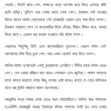
পেয়েই। উলটে জানা গেল, পাপানের জন্য অপেক্ষা করে ফিরে এসেছে বাকি
দুটো ছোঁড়া। পুলিশে খবর দেবার জন্য লোক গেল। ঠাকরুন যেই দাওয়ায়
উঠতে যাবেন অমনি কোত্থেকে সেই হতচ্ছাড়ি বেড়াল এসে পাক দিতে লাগল।
ঠাকরুন তাড়াতে গেলে সে রান্নাবাড়ির দিকে দৌড়য়, মিঁয়াও মিঁয়াও করে, আবার
ফিরে আসে। এরকম বার কয়েক হওয়াতে তাঁর খটকা লাগল।
বেড়ালের পিছুপিছু তিনি এসে রান্নাবাড়িতে ঢুকলেন। বেড়াল সটান সেই
আসবাবের ফাঁক দিয়ে ঢুকে গেল, আর ওখান থেকেই ডাক দিতে লাগল।
মানিক-পাপান দু’জনেরই একটু তন্দ্রামতো এসেছিল। মিনির ডাকে চটকা ভেঙে
গেল। বেশ বোঝা যাচ্ছিল ঘরে আরও লোকজন এসে জুটেছে। পাপান পাগলের
মতো কান্না জড়ানো গলায় কিছু বলবার চেষ্টা করেও বলতে না পেরে মানিকের
হাতে ধরা ঘন্টাটা বাজাতে থাকল অনেকবার।
আধঘন্টার মধ্যে পাড়ার লোক ভেঙে পড়ল তারাবাড়িতে। মানিক আর পাপানকে
মণ্ডাদিদি জোরাজুরি করছে ইয়াবড়ো কাঁসার গ্লাসের সবটা দুধ খেয়ে নেবার