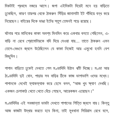
দিকটাই প্রথমে নজরে আসে। জগা এইদিকটা দিয়েই মনে হয় বাড়িতে
ঢুকেছিল, কারণ তারপর থেকে ঠাকরুন সিঁড়ির জানালাটা ইট গাঁথিয়ে বন্ধ করে
নিয়েছেন। বাইরের দিকে ভাঙা ইটের স্তূপ তেমনই পড়ে রয়েছে।
ঘটনার পরে মানিকের কাকা অবশ্য মিনমিন করে একবার বলতে গেছিলেন, এ-
বাড়ি না রেখে প্রোমোটারকে যদি দিয়ে দেওয়া যায়… তাতে ঠাকরুন এমন
তেলে-বেগুনে জ্বলে উঠেছিলেন যে কাকা নিজেই আর এমুখো হননি বেশ
কিছুদিন।
পাপান বাড়িতে ঢুকেই দেখতে পেল মণ্ডাদিদি উঠান ঝাঁট দিচ্ছে। মণ্ডা আর
ঠাণ্ডাদিদি দুই বোন, পাড়ার সব বাড়ির ঠিকে কাজ ভাগাভাগি ওদের মধ্যে।
পাপানকে দেখেই ফ্যাকফ্যাক করে হেসে বলল, “আজ খুব ক্ষ্যাণ দেখছি।
একজন চেলাকাঠ খেতে খেতে বেঁচে গেছেন, আরেকজন এয়েছেন।”
মণ্ডাদিদির এই সবজান্তা ভাবটা দেখতে পাপানের পিত্তি জ্বলে যায়। কিন্তু
আজ কাজটা উদ্ধার করতে হবে কিনা, তাই মুখখানা সিরিয়াস রেখে বলে,