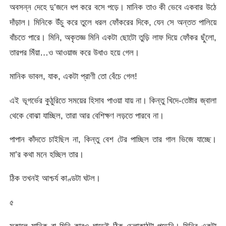
অবসন্ন দেহে দু’জনে ধপ করে বসে পড়ে। মানিক তাও কী ভেবে একবার উঠে
দাঁড়াল। মিনিকে উঁচু করে তুলে ধরল ফোঁকরের দিকে, যেন সে অন্তত পালিয়ে
বাঁচতে পারে। মিনি, অকৃতজ্ঞ মিনি একটা ছোটো তুড়ি লাফ দিয়ে ফোঁকর ছুঁলো,
তারপর মিঁয়া…ও আওয়াজ করে উধাও হয়ে গেল।
মানিক ভাবল, যাক, একটা প্রাণী তো বেঁচে গেল!
এই ভূগর্ভের কুঠুরিতে সময়ের হিসাব পাওয়া যায় না। কিন্তু খিদে-তেষ্টার জ্বালা
থেকে বোঝা যাচ্ছিল, তারা আর বেশিক্ষণ লড়তে পারবে না।
পাপান কাঁদতে চাইছিল না, কিন্তু বেশ টের পাচ্ছিল তার গাল ভিজে যাচ্ছে।
মা’র কথা মনে হচ্ছিল তার।
ঠিক তখনই আশ্চর্য কাণ্ডটা ঘটল।
৫
সকালে মানিক বা মিনি কারও ঘাড়েই ঠিক চেলাকাঠটা পড়েনি। মিনির একটা