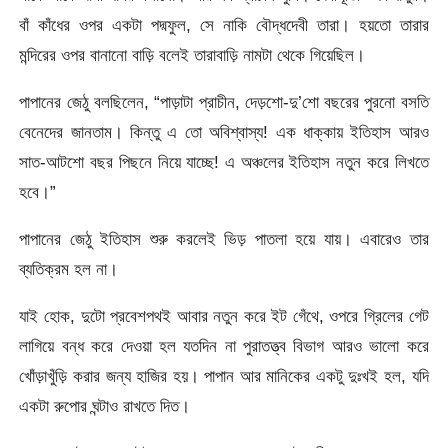
বাঁ কাঁধের ওপর একটা পদ্মফুল, সে নাকি বৌদ্ধদেবী তারা। হয়তো তারার
মন্দিরের ওপর বানানো বাড়ি বলেই তারাবাড়ি নামটা থেকে গিয়েছিল।
পাপানের জেঠু বলছিলেন, “পাড়াটা প্রাচীন, দেড়শো-দু’শো বছরের পুরনো বসতি
বেনেদের জানতাম। কিন্তু এ তো অবিশ্বাস্য! এক ধাক্কায় ইতিহাস আরও
সাত-আটশো বছর পিছনে নিয়ে যাচ্ছে! এ অঞ্চলের ইতিহাস নতুন করে লিখতে
হবে।”
পাপানের জেঠু ইতিহাস শুরু করলেই ভিড় পাতলা হয়ে যায়। এবারেও তার
ব্যতিক্রম হল না।
যাই হোক, দুটো প্রবেশপথই আবার নতুন করে ইট গেঁথে, ওপরে গ্রিলের গেট
লাগিয়ে বন্ধ করে দেওয়া হল যতদিন না পুরাতত্ত্ব বিভাগ আরও ভালো করে
খোঁড়াখুঁড়ি করার জন্য হাজির হয়। পাপান আর মানিকের একটু দুঃখই হল, যদি
একটা রুপোর ঘন্টাও রাখতে দিত।