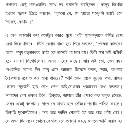
পাপানের জেঠু শাকওয়ালির সাথে দর কষাকষি করছিলেন। কালুর নিখোঁজ
হওয়ার প্রসঙ্গ উঠতে বললেন, “দ্যাখো গে, সে হয়তো সন্নেসি হয়েই চলে
গিয়েছে কোথাও।”
এ হেন আজগুবি কথা শুনেটুনে কারও মুখে একটা ফ্যাকফ্যাকে হাসির রেখা
দেখা দিয়ে থাকবে। তিনি বেজায় খাপ্পা হয়ে গিয়ে বললেন, “তোমরা কালকের
ছেলে, দস্যু রত্নাকরের গল্পটা তো জানোই না মনে হয়। তিনি পরে ঋষি বাল্মিকী
হয়ে রামায়ণ লিখেছিলেন। এসব শাস্ত্রে আছে। আর এই তো, গেল বছর
দেওয়ালির আগের দিন কালু এসে আমাকে জিজ্ঞেস করল, স্যার, আপনার
বৈঠকখানা ঘরে ও কার মাথা পাথরের? আমি তখন তাকে বুদ্ধের কথা, রাজার
ছেলের সন্ন্যাসী হয়ে দেশে দেশে অহিংসাধর্মের প্রচারেরর কথা বললাম।
আমাদের দেশ ছাড়াও চিনে, তিব্বতে, জাপানে তাঁর এখনও কত ভক্ত রয়েছে,
সেসব একটু বললাম। তাতে সে মাথায় হাত ঠেকিয়ে প্রণাম পর্যন্ত করলে।
তিব্বতি মুখোশটাকেও। আর তার পরদিন থেকেই তো তার আর খোঁজ নেই।
সে এখন হিমালয়ের কোলে কোথাও বসে তপস্যা করছে জানলে আমি অবাক হব