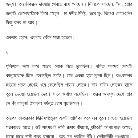
জন্য। তারাঠাকরুন দাওয়ায় থেবড়ে বসে আছেন। মিনিকে বলছেন, “মা, তোর
জন্যই ছেলেদুটোকে ফিরে পেলুম। মা ষষ্ঠীর দিব্যি, দুধে মুখ দিলেও কোনওদিন
কিছু বলব না আর।”
একবার হেসে, একবার কেঁদে সারা হচ্ছেন।
৬
পুলিশকে সঙ্গে করে পাড়ার লোক নিচে ঢুকেছিল। গলিত শবদেহ দেখেই
কালুচোরকে চিনে ফেলেছিল সবাই। তার একটা হাত নুলো ছিল। কঙ্কালের
হাড়ের গড়ন দেখেই ধরে ফেলেছিল পাড়ার লোকে। তার বাড়ির লোকের হাতে
তুলে দেওয়া হয়েছিল দেহ। সাথে জগাও এসেছিল। গুরুর অবস্থা দেখে তার
সে কী কান্না! ঠাকরুন পর্যন্ত চোখ মুছছিলেন।
তারপর ভেতরকার জিনিসপত্রের একটা তালিকা করে সব তুলে দেওয়া হয়েছিল
সরকারের হাতে। ওই শঙ্খগুলি নাকি রূপায় বাঁধানো, ঘন্টাগুলি আগাগোড়া রূপার,
মাঝে মাঝে দামী পাথর বসানো। আর সব প্রাচীন পুঁথি। দেবীমূর্তিটি পঞ্চধাতুর।