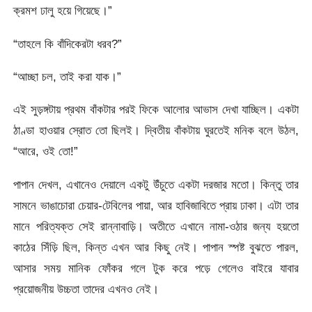
ক্রমশ ঢালু হয়ে গিয়েছে।”
“তাহলে কি বাঁদিকেরটা ধরব?”
“আচ্ছা চল, তাই করা যাক।”
এই সুড়ঙ্গটায় প্রথম বাঁকটার পরই ফিকে আলোর আভাস দেখা যাচ্ছিল। একটা
ঠাণ্ডা হাওয়ার স্রোত তো ছিলই। দ্বিতীয় বাঁকটায় ঘুরতেই মনিক বলে উঠল,
“আরে, ওই তো!”
পাপান দেখল, এখানেও দেয়ালে একটু উঁচুতে একটা দরজার মতো। কিন্তু তার
সামনে ভাঙাচোরা চেয়ার-টেবিলের পায়া, আর হাবিজাবিতে প্রায় ঢাকা। এটা তার
মানে পরিত্যক্ত সেই রান্নাবাড়ি। অতীতে এখানে নামা-ওঠার জন্য হয়তো
কাঠের সিঁড়ি ছিল, কিন্ত এখন আর কিছু নেই। পাপান স্পষ্ট বুঝতে পারল,
আসার সময় মানিক ফোঁকর গলে টুক করে পড়ে গেলেও বাইরে যাবার
প্রয়োজনীয় উচ্চতা তাদের এখনও নেই।