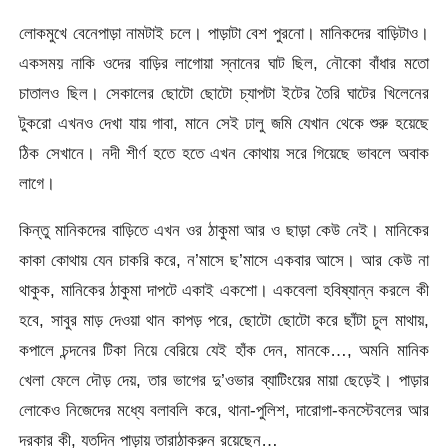
লোকমুখে বেনেপাড়া নামটাই চলে। পাড়াটা বেশ পুরনো। মানিকদের বাড়িটাও।
একসময় নাকি ওদের বাড়ির লাগোয়া স্নানের ঘাট ছিল, নৌকো বাঁধার মতো
চাতালও ছিল। সেকালের ছোটো ছোটো চ্যাপটা ইটের তৈরি ঘাটের খিলেনের
টুকরো এখনও দেখা যায় গাবা, মানে সেই ঢালু জমি যেখান থেকে শুরু হয়েছে
ঠিক সেখানে। নদী শীর্ণ হতে হতে এখন কোথায় সরে গিয়েছে ভাবলে অবাক
লাগে।
কিন্তু মানিকদের বাড়িতে এখন ওর ঠাকুমা আর ও ছাড়া কেউ নেই। মানিকের
কাকা কোথায় যেন চাকরি করে, ন’মাসে ছ’মাসে একবার আসে। আর কেউ না
থাকুক, মানিকের ঠাকুমা দাপটে একাই একশো। একবেলা হবিষ্যান্ন করলে কী
হবে, সাবুর মাড় দেওয়া থান কাপড় পরে, ছোটো ছোটো করে ছাঁটা চুল মাথায়,
কপালে চন্দনের টিকা নিয়ে বেরিয়ে যেই হাঁক দেন, মানকে…, অমনি মানিক
খেলা ফেলে দৌড় দেয়, তার ভাগের দু’ওভার ব্যাটিংয়ের মায়া ছেড়েই। পাড়ার
লোকেও নিজেদের মধ্যে বলাবলি করে, থানা-পুলিশ, দারোগা-কনস্টেবলের আর
দরকার কী, যতদিন পাড়ায় তারাঠাকরুন রয়েছেন…