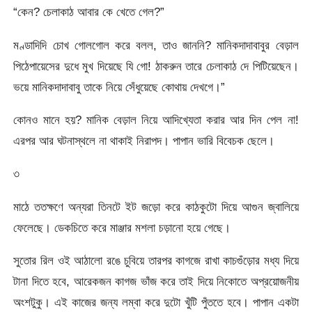
“কেন? চেলাকাঠ আবার কে খেতে গেল?”
মণ্ডাদিদি চোখ গোলগোল করে বলল, তাও জাননি? মানিকদাদাবাবুর বেড়াল
পিঠেপায়েসের দুধে মুখ দিয়েছে যি গো! ঠাকরুন তারে চেলাকাঠ দে পিটিয়েছেন।
ভয়ে মানিকদাদাবাবু তাকে নিয়ে সেঁধুয়েছে কোথায় দেখগে।”
কোনও মানে হয়? মানিক বেড়াল নিয়ে আদিখ্যেতা করার আর দিন পেল না!
এরপর আর ঘটনাস্থলে না থাকাই নিরাপদ। পাপান ভারি বিবেচক ছেলে।
৩
মাঠে ততক্ষণে অন্যরা তিনটে ইট জড়ো করে কাঠকুটো দিয়ে আগুন জ্বালিয়ে
ফেলেছে। ডেকচিতে করে মাঞ্জার মশলা চড়ানো হয়ে গেছে।
সুতোর রিল ওই আঠালো রঙে চুবিয়ে তারপর কাগজে রাখা কাচগুঁড়োর মধ্য দিয়ে
টানা দিতে হবে, আরেকজন কাগজ ভাঁজ করে তাই দিয়ে নিকোতে অপ্রয়োজনীয়
অংশটুকু। এই কাজের জন্য লম্বা করে দুটো খুঁটি পুঁততে হবে। পাপান একটা