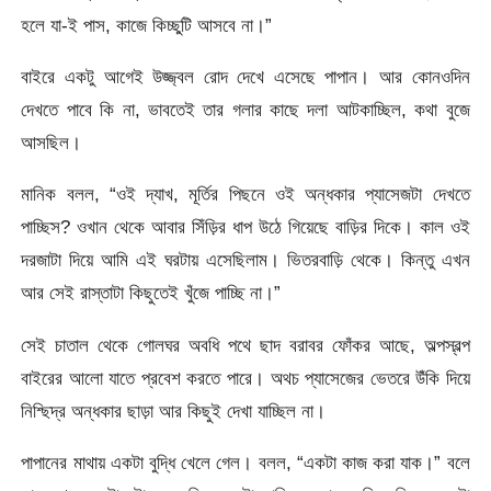
হলে যা-ই পাস, কাজে কিচ্ছুটি আসবে না।”
বাইরে একটু আগেই উজ্জ্বল রোদ দেখে এসেছে পাপান। আর কোনওদিন
দেখতে পাবে কি না, ভাবতেই তার গলার কাছে দলা আটকাচ্ছিল, কথা বুজে
আসছিল।
মানিক বলল, “ওই দ্যাখ, মূর্তির পিছনে ওই অন্ধকার প্যাসেজটা দেখতে
পাচ্ছিস? ওখান থেকে আবার সিঁড়ির ধাপ উঠে গিয়েছে বাড়ির দিকে। কাল ওই
দরজাটা দিয়ে আমি এই ঘরটায় এসেছিলাম। ভিতরবাড়ি থেকে। কিন্তু এখন
আর সেই রাস্তাটা কিছুতেই খুঁজে পাচ্ছি না।”
সেই চাতাল থেকে গোলঘর অবধি পথে ছাদ বরাবর ফোঁকর আছে, অল্পস্বল্প
বাইরের আলো যাতে প্রবেশ করতে পারে। অথচ প্যাসেজের ভেতরে উঁকি দিয়ে
নিশ্ছিদ্র অন্ধকার ছাড়া আর কিছুই দেখা যাচ্ছিল না।
পাপানের মাথায় একটা বুদ্ধি খেলে গেল। বলল, “একটা কাজ করা যাক।” বলে