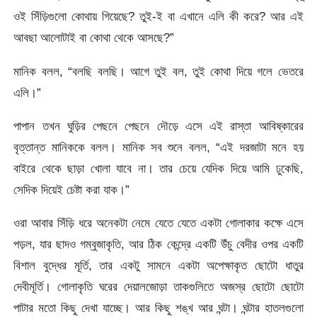
ওই সিঁড়িগুলো কোথায় গিয়েছে? তুই-ই বা এখানে এলি কী করে? আর এই
আবছা আলোটাই বা কোথা থেকে আসছে?”
মানিক বলল, “বলছি বলছি। আগে তুই বল, তুই কোথা দিয়ে গলে ভেতরে
এলি।”
পাপান তখন ঘুড়ির পেছনে পেছনে দৌড়ে এসে এই রাস্তা আবিষ্কারের
বৃত্তান্ত মানিককে বলল। মানিক সব শুনে বলল, “এই দরজাটা মনে হয়
বাইরে থেকে ছাড়া খোলা যাবে না। তার চেয়ে যেদিক দিয়ে আমি ঢুকেছি,
সেদিক দিয়েই চেষ্টা করা যাক।”
ওরা আবার সিঁড়ি ধরে অনেকটা নেমে যেতে যেতে একটা গোলাকার কক্ষে এসে
পড়ল, যার ছাদও গম্বুজাকৃতি, আর ঠিক কেন্দ্রে একটি উঁচু বেদীর ওপর একটি
বিশাল বুদ্ধের মূর্তি, তার একটু সামনে একটা অপেক্ষাকৃত ছোটো ধাতুর
দেবীমূর্তি। গোলাকৃতি ঘরের দেয়ালজোড়া তাকগুলিতে অজস্র ছোটো ছোটো
পাটার মতো কিছু দেখা যাচ্ছে। আর কিছু শঙ্খ আর ঘন্টা। ঘন্টার হাতলগুলো