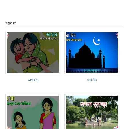
অনুরূপ গল্প
আমার মা
সেরা ঈদ