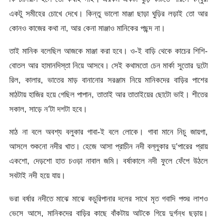
একটু সমীহের চোখে দেখে। কিন্তু ভালো মাঞ্জা ছাড়া ঘুড়ির লড়াই তো আর
কোনও কাজের কথা না, আর কেনা মাঞ্জাও মানিকের পছন্দ না।
তাই মানিক বলেছিল আজকে মাঞ্জা করা হবে। ও-ই বাড়ি থেকে কাচের শিশি-
বোতল আর হামানদিস্তা নিয়ে আসবে। সেই কথামতো চেন মার্কা সুতোর দুটো
রিল, কালার, ভাতের মাড় বানানোর সরঞ্জাম নিয়ে মানিকদের বাড়ির পাশের
মাঠটায় হাজির হয়ে গেছিল পাপান, তাতাই আর তাতাইয়ের ছোটো ভাই। শীতের
সকাল, সাড়ে ন’টা দশটা হবে।
মাঠ না বলে অবশ্য বলুকার গাবা-ই বলে লোকে। গাবা মানে নিচু জায়গা,
আসলে শুকনো নদীর খাত। হেজে আসা প্রাচীন নদী বল্লুকার দু’পারের প্রায়
একশো, দেড়শো হাত চওড়া নাবাল জমি। বর্ষাকালে নদী ফুলে ফেঁপে উঠলে
সবটাই নদী হয়ে যায়।
ভরা বর্ষার নদীতে মাঝে মাঝে কচুরিপানার দলের সাথে মৃত গবাদি পশুর লাশও
ভেসে আসে, মানিকদের বাড়ির কাছে বাঁকটায় আটকে গিয়ে দুর্গন্ধ ছড়ায়।