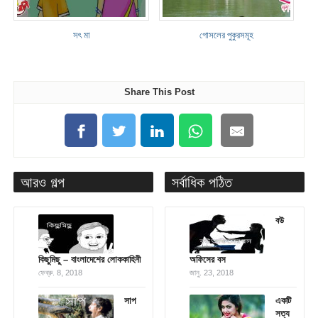
সৎ মা
গোসলের পুকুরসমূহ
Share This Post
আরও গল্প
সর্বাধিক পঠিত
বউ
কিছুমিছু – বাংলাদেশের লোককাহিনী
অফিসের বস
ফেব্রু. 8, 2018
জানু. 23, 2018
সাপ
একটি
সত্য