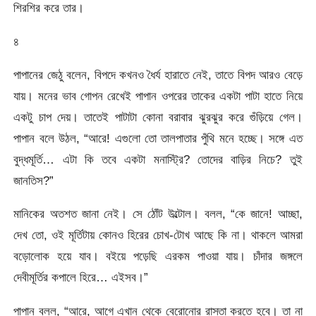
শিরশির করে তার।
৪
পাপানের জেঠু বলেন, বিপদে কখনও ধৈর্য হারাতে নেই, তাতে বিপদ আরও বেড়ে
যায়। মনের ভাব গোপন রেখেই পাপান ওপরের তাকের একটা পাটা হাতে নিয়ে
একটু চাপ দেয়। তাতেই পাটাটা কোনা বরাবার ঝুরঝুর করে গুঁড়িয়ে গেল।
পাপান বলে উঠল, “আরে! এগুলো তো তালপাতার পুঁথি মনে হচ্ছে। সঙ্গে এত
বুদ্ধমূর্তি… এটা কি তবে একটা মনাস্ট্রি? তোদের বাড়ির নিচে? তুই
জানতিস?”
মানিকের অতশত জানা নেই। সে ঠোঁট উল্টোল। বলল, “কে জানে! আচ্ছা,
দেখ তো, ওই মূর্তিটায় কোনও হিরের চোখ-টোখ আছে কি না। থাকলে আমরা
বড়োলোক হয়ে যাব। বইয়ে পড়েছি এরকম পাওয়া যায়। চাঁদার জঙ্গলে
দেবীমূর্তির কপালে হিরে… এইসব।”
পাপান বলল, “আরে, আগে এখান থেকে বেরোনোর রাস্তা করতে হবে। তা না