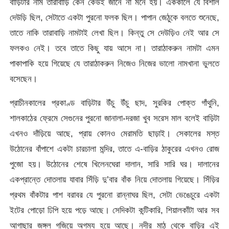
বাড়িটার নাম তারাবাড়ি কেন কেউই জানে না মনে হয়। এককালে যে বিশাল
দেউড়ি ছিল, সেটাতে একটা পুরনো ফলক ছিল। পাপান জেঠুকে বলতে শুনেছে,
তাতে নাকি তারাবাড়ি নামটাই লেখা ছিল। কিন্তু সে দেউড়িও নেই আর সে
ফলকও নেই। তবে তাতে কিছু যায় আসে না। তারাঠাকরুন নামটা এমন
পাকাপাকি হয়ে গিয়েছে যে তারাঠাকরুন নিজেও নিজের ভালো নামখানা ভুলতে
বসেছেন।
প্রাচীনকালের প্রকাণ্ড বাড়িটার উঁচু উঁচু ছাদ, সুরকির পোক্ত গাঁথুনি,
শালকাঠের ফ্রেমে সেগুনের পুরনো জানালা-দরজা খুব সরেস মাল বলেই বাড়িটা
এখনও দাঁড়িয়ে আছে, প্রায় কোনও মেরামতি ছাড়াই। সেকালের মস্ত
উঠোনের বাঁপাশে একটা চারচালা মন্দির, তাতে এ-বাড়ির ঠাকুরের এখনও রোজ
পুজো হয়। উঠোনের শেষে খিলেনঘেরা দালান, সারি সারি ঘর। দালানের
একপ্রান্তে দোতলায় যাবার সিঁড়ি দু’বার বাঁক নিয়ে দোতলায় গিয়েছে। সিঁড়ির
প্রথম বাঁকটার পাশ বরাবর যে পুরনো রান্নাঘর ছিল, সেটা ভেঙেচুরে একটা
ইটের পোড়ো ঢিপি হয়ে পড়ে আছে। সেদিকটা কন্টিকারি, শিয়ালকাঁটা আর সব
আগাছার জঙ্গল গজিয়ে অগম্য হয়ে আছে। নদীর মাঠ থেকে বাড়ির এই