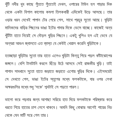
খুঁটি নদীর খুব কাছে পুঁততে পুঁততেই দেখল, ওপারের টাউন হল পাড়ার দিক
থেকে একটা বিশাল কালোয় কমলা তিলকধারী এদিকেই উড়ে আসছে। তার
ওড়ার ধরন দেখেই পাপান টের পেয়ে গেল, সাথে প্রচুর সুতো আছে। ঘুড়িটা
মানিকদের বাড়ির পিছনের ভাঙা ইটের গাদার দিকে ভেসে যাচ্ছে। কাজেই অন্য
খুঁটিটা হাতে নিয়েই সে দৌড়ল ঘুড়ির পিছনে। একটু খুশিও হল এই ভেবে যে
অন্যরা আগুন জ্বালতে এত ব্যস্ত যে কেউই খেয়াল করেনি ঘুড়িটাকে।
হতচ্ছাড়া ঘুড়িটার সুতো তার হাতে এলেও ঘুড়িটা কিন্তু গিয়ে পড়ল কাঁটাঝোপের
জঙ্গলে। বেশি টানাটানি করলে ছিঁড়ে উঠে আসবে সেই রাজকীয় ঘুড়ি। তাই
পাপান সাবধানে সুতো হাতে জড়াতে জড়াতে এগোয় ঘুড়ির দিকে। এইসময়েই
সে দেখতে পেল, ভাঙা ইটের স্তূপের মধ্যে ফলকটাকে, যার ওপর লেখা
অক্ষরগুলির মধ্যে শুধু ‘সকে’ শব্দটাই সে পড়তে পারল।
ভালো করে পড়বার জন্য আগাছা সরিয়ে হাত দিয়ে ফলকটাকে পরিষ্কার করে
ধরতে গিয়ে হাতের চাপ লেগে থাকবে। অমনি কিছু বোঝার আগেই পায়ের নিচ
থেকে যেন মাটি সরে গেল তার।