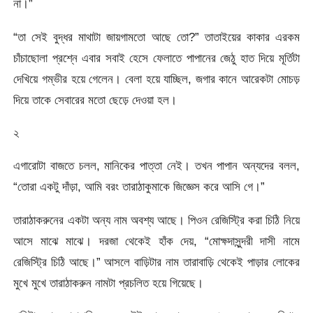
না।”
“তা সেই বুদ্ধর মাথাটা জায়গামতো আছে তো?” তাতাইয়ের কাকার এরকম
চাঁচাছোলা প্রশ্নে এবার সবাই হেসে ফেলাতে পাপানের জেঠু হাত দিয়ে মূর্তিটা
দেখিয়ে গম্ভীর হয়ে গেলেন। বেলা হয়ে যাচ্ছিল, জগার কানে আরেকটা মোচড়
দিয়ে তাকে সেবারের মতো ছেড়ে দেওয়া হল।
২
এগারোটা বাজতে চলল, মানিকের পাত্তা নেই। তখন পাপান অন্যদের বলল,
“তোরা একটু দাঁড়া, আমি বরং তারাঠাকুমাকে জিজ্ঞেস করে আসি গে।”
তারাঠাকরুনের একটা অন্য নাম অবশ্য আছে। পিওন রেজিস্ট্রি করা চিঠি নিয়ে
আসে মাঝে মাঝে। দরজা থেকেই হাঁক দেয়, “মোক্ষদাসুন্দরী দাসী নামে
রেজিস্ট্রি চিঠি আছে।” আসলে বাড়িটার নাম তারাবাড়ি থেকেই পাড়ার লোকের
মুখে মুখে তারাঠাকরুন নামটা প্রচলিত হয়ে গিয়েছে।