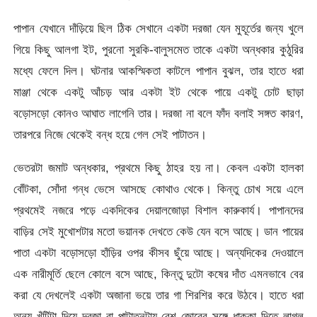
পাপান যেখানে দাঁড়িয়ে ছিল ঠিক সেখানে একটা দরজা যেন মুহূর্তের জন্য খুলে
গিয়ে কিছু আলগা ইট, পুরনো সুরকি-বালুসমেত তাকে একটা অন্ধকার কুঠুরির
মধ্যে ফেলে দিল। ঘটনার আকস্মিকতা কাটলে পাপান বুঝল, তার হাতে ধরা
মাঞ্জা থেকে একটু আঁচড় আর একটা ইট থেকে পায়ে একটু চোট ছাড়া
বড়োসড়ো কোনও আঘাত লাগেনি তার। দরজা না বলে ফাঁদ বলাই সঙ্গত কারণ,
তারপরে নিজে থেকেই বন্ধ হয়ে গেল সেই পাটাতন।
ভেতরটা জমাট অন্ধকার, প্রথমে কিছু ঠাহর হয় না। কেবল একটা হালকা
বোঁটকা, সোঁদা গন্ধ ভেসে আসছে কোথাও থেকে। কিন্তু চোখ সয়ে এলে
প্রথমেই নজরে পড়ে একদিকের দেয়ালজোড়া বিশাল কারুকার্য। পাপানদের
বাড়ির সেই মুখোশটার মতো ভয়ানক দেখতে কেউ যেন বসে আছে। ডান পায়ের
পাতা একটা বড়োসড়ো হাঁড়ির ওপর কীসব ছুঁয়ে আছে। অন্যদিকের দেওয়ালে
এক নারীমূর্তি ছেলে কোলে বসে আছে, কিন্তু দুটো কষের দাঁত এমনভাবে বের
করা যে দেখলেই একটা অজানা ভয়ে তার গা শিরশির করে উঠবে। হাতে ধরা
অন্য খুঁটিটা দিয়ে দরজা বা পাটাতনটায় বেশ জোরের সঙ্গে ধাক্কা দিতে লাগল