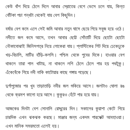
কেউ বাঁশ দিয়ে ঠেলে দিলে আবার স্রোতের বেগে ভেসে চলে যায়, কিন্ত
বোঁটকা পচা গন্ধটা থেকেই যায় বেশ কিছুদিন।
বর্ষার বেগ কমে এলে সেই জমি আবার নতুন ঘাসে ছেয়ে গিয়ে সবুজ হয়ে ওঠে।
নদীতে জল কমে আসে, তখন আবার ছোট্ট সোঁতাটি দিয়ে ছোটো ছোটো
নৌকাবোঝাই জিনিসপত্র নিয়ে লোকেরা যায়। প্লাস্টিকের শিট দিয়ে ঢেকেঢুকে
খড়-বিচালি, মাটির হাঁড়ি-কলসি। পশ্চিম থেকে পুবের দিকে। হাওয়ার বেগ
থাকলে তারা পাল খাটায়, না থাকলে লগি ঠেলে ঠেলে পার হয় পথটুকু।
এঁকেবেঁকে গিয়ে নদী নাকি কাটোয়ার কাছে গঙ্গায় পড়েছে।
দুর্গাপুজোর পর খুব তাড়াতাড়ি নদীর জল শুকিয়ে আসে। জলটাও ঘোলা রঙ
থেকে ক্রমশ কালো হয়ে আসে। কুকুরও হেঁটে পার হয়ে যায়।
আজকের দিনটা বেশ সোনালি রোদ্দুরের দিন। সকালের কুয়াশা কেটে গিয়ে
চারদিক এখন ঝকঝক করছে। মাঞ্জার জন্য একদম পারফেক্ট আবহাওয়া।
এখন মানিক সময়মতো এলেই হয়।