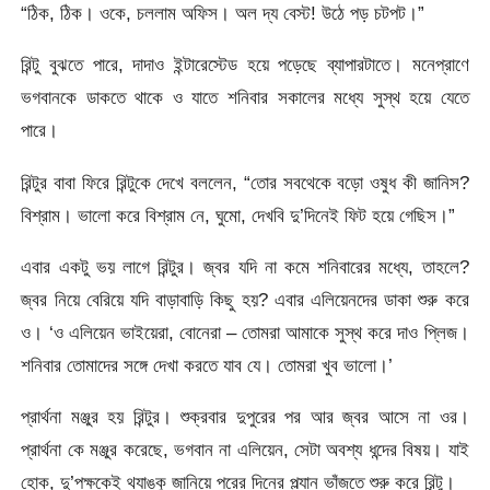
“ঠিক, ঠিক। ওকে, চললাম অফিস। অল দ্য বেস্ট! উঠে পড় চটপট।”
রিন্টু বুঝতে পারে, দাদাও ইন্টারেস্টেড হয়ে পড়েছে ব্যাপারটাতে। মনেপ্রাণে
ভগবানকে ডাকতে থাকে ও যাতে শনিবার সকালের মধ্যে সুস্থ হয়ে যেতে
পারে।
রিন্টুর বাবা ফিরে রিন্টুকে দেখে বললেন, “তোর সবথেকে বড়ো ওষুধ কী জানিস?
বিশ্রাম। ভালো করে বিশ্রাম নে, ঘুমো, দেখবি দু’দিনেই ফিট হয়ে গেছিস।”
এবার একটু ভয় লাগে রিন্টুর। জ্বর যদি না কমে শনিবারের মধ্যে, তাহলে?
জ্বর নিয়ে বেরিয়ে যদি বাড়াবাড়ি কিছু হয়? এবার এলিয়েনদের ডাকা শুরু করে
ও। ‘ও এলিয়েন ভাইয়েরা, বোনেরা – তোমরা আমাকে সুস্থ করে দাও প্লিজ।
শনিবার তোমাদের সঙ্গে দেখা করতে যাব যে। তোমরা খুব ভালো।’
প্রার্থনা মঞ্জুর হয় রিন্টুর। শুক্রবার দুপুরের পর আর জ্বর আসে না ওর।
প্রার্থনা কে মঞ্জুর করেছে, ভগবান না এলিয়েন, সেটা অবশ্য ধন্দের বিষয়। যাই
হোক, দু’পক্ষকেই থ্যাঙ্কু জানিয়ে পরের দিনের প্ল্যান ভাঁজতে শুরু করে রিন্টু।