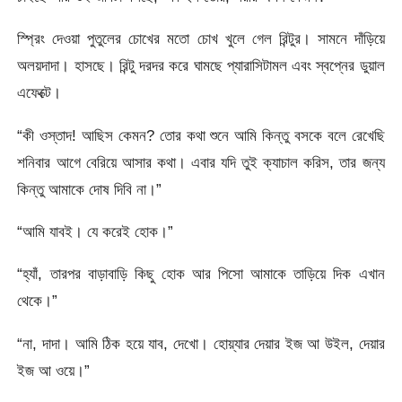
স্প্রিং দেওয়া পুতুলের চোখের মতো চোখ খুলে গেল রিন্টুর। সামনে দাঁড়িয়ে
অলয়দাদা। হাসছে। রিন্টু দরদর করে ঘামছে প্যারাসিটামল এবং স্বপ্নের ডুয়াল
এফেক্টে।
“কী ওস্তাদ! আছিস কেমন? তোর কথা শুনে আমি কিন্তু বসকে বলে রেখেছি
শনিবার আগে বেরিয়ে আসার কথা। এবার যদি তুই ক্যাচাল করিস, তার জন্য
কিন্তু আমাকে দোষ দিবি না।”
“আমি যাবই। যে করেই হোক।”
“হ্যাঁ, তারপর বাড়াবাড়ি কিছু হোক আর পিসো আমাকে তাড়িয়ে দিক এখান
থেকে।”
“না, দাদা। আমি ঠিক হয়ে যাব, দেখো। হোয়্যার দেয়ার ইজ আ উইল, দেয়ার
ইজ আ ওয়ে।”