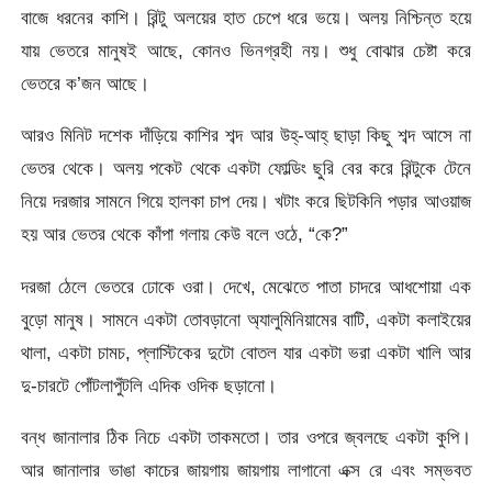
বাজে ধরনের কাশি। রিন্টু অলয়ের হাত চেপে ধরে ভয়ে। অলয় নিশ্চিন্ত হয়ে
যায় ভেতরে মানুষই আছে, কোনও ভিনগ্রহী নয়। শুধু বোঝার চেষ্টা করে
ভেতরে ক’জন আছে।
আরও মিনিট দশেক দাঁড়িয়ে কাশির শব্দ আর উহ্‌-আহ্‌ ছাড়া কিছু শব্দ আসে না
ভেতর থেকে। অলয় পকেট থেকে একটা ফোল্ডিং ছুরি বের করে রিন্টুকে টেনে
নিয়ে দরজার সামনে গিয়ে হালকা চাপ দেয়। খটাং করে ছিটকিনি পড়ার আওয়াজ
হয় আর ভেতর থেকে কাঁপা গলায় কেউ বলে ওঠে, “কে?”
দরজা ঠেলে ভেতরে ঢোকে ওরা। দেখে, মেঝেতে পাতা চাদরে আধশোয়া এক
বুড়ো মানুষ। সামনে একটা তোবড়ানো অ্যালুমিনিয়ামের বাটি, একটা কলাইয়ের
থালা, একটা চামচ, প্লাস্টিকের দুটো বোতল যার একটা ভরা একটা খালি আর
দু-চারটে পোঁটলাপুঁটলি এদিক ওদিক ছড়ানো।
বন্ধ জানালার ঠিক নিচে একটা তাকমতো। তার ওপরে জ্বলছে একটা কুপি।
আর জানালার ভাঙা কাচের জায়গায় জায়গায় লাগানো এক্স রে এবং সম্ভবত