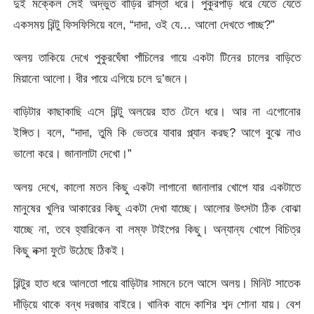
দুই মক্কেল সেই অদ্ভুত বাড়ির রাস্তা ধরে। পুকুরপাড় ধরে যেতে যেতে
একসময় রিন্টু ফিসফিসিয়ে বলে, “দাদা, ওই যে… আলো দেখতে পাচ্ছ?”
অলয় তাকিয়ে দেখে পুকুরঘেঁষা পাঁচিলের গায়ে একটা টিনের চালের বাড়িতে
মিয়ানো আলো। ধীর পায়ে এগিয়ে চলে দু’জনে।
বাড়িটার কাছাকাছি এসে রিন্টু অলয়ের হাত টেনে ধরে। আর না এগোনোর
ইঙ্গিত। বলে, “দাদা, তুমি কি ভেতরে যাবার প্ল্যান করছ? আগে বুঝে নাও
ভালো করে। জানালাটা দেখো।”
অলয় দেখে, কালো মতন কিছু একটা লাগানো জানালার খোপে যার একটাতে
মানুষের খুলির আকারের কিছু একটা দেখা যাচ্ছে। আলোর উৎসটা ঠিক বোঝা
যাচ্ছে না, তবে হ্যারিকেন বা লম্ফ টাইপের কিছু। অন্যান্য খোপে বিচিত্র
কিছু নক্সা ফুটে উঠেছে ঠিকই।
রিন্টুর হাত ধরে আলতো পায়ে বাড়িটার সামনে চলে আসে অলয়। মিনিট সাতেক
দাঁড়িয়ে থাকে বন্ধ দরজার বাইরে। খানিক বাদে কাশির শব্দ শোনা যায়। বেশ