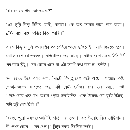
“খাবারদাবার পান কোত্থেকে?”
“ওই মুড়ি-চিড়ে চিবিয়ে আছি, বাবারা। কে আর আমায় ভাত দেবে বলো।
দু’দিন বাদে বাদে বেরিয়ে কিনে আনি।”
আরও কিছু মামুলি কথাবার্তার পর বেরিয়ে আসে দু’জনেই। বাড়ি ফিরতে হবে।
এখানে বেশ ঝোপজঙ্গল। সাপখোপের ভয় আছে। সাইড ব্যাগ থেকে মিনি টর্চ
বের করে রিন্টু। মেন রোডে এসে না ওঠা অবধি কথা বলে না কেউই।
মেন রোডে উঠে অলয় বলে, “দাদুটা কিন্তু বেশ কষ্টে আছে। খাওয়ার কষ্ট,
পোকামাকড়ের কামড়ের ভয়, যদি কেউ তাড়িয়ে দেয় তার ভয়… ওই
প্লেটগুলোর একপাশে আলো পড়ায় উলটোদিক থেকে ইমেজগুলো ফুটে উঠছে,
যেটা তুই দেখেছিলি।”
“ধ্যাত, পুরো অ্যাডভেঞ্চারটাই মাঠে মারা গেল। কত উৎসাহ নিয়ে গেছিলাম।
কী দেখব ভেবে… সব গেল।” রিন্টুর স্বরে বিরক্তি স্পষ্ট।