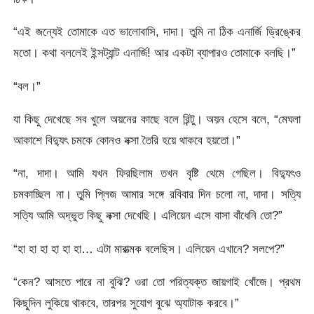
“এই জন্যেই তোমাকে এত ভালোবাসি, দাদা। তুমি না ঠিক এনার্জি ড্রিঙ্কের
মতো। কথা বললেই ইন্সট্যান্ট এনার্জি! আর একটা ব্যাপারও তোমাকে বলছি।”
“বল।”
যা কিছু দেখেছে সব খুলে অয়নের কাছে বলে রিন্টু। অয়ন হেসে বলে, “মেঘলা
আকাশে বিদ্যুৎ চমকে কোনও নক্সা তৈরি হয়ে থাকবে হয়তো।”
“না, দাদা। আমি যখন ফিরছিলাম তখন বৃষ্টি থেমে গেছিল। বিদ্যুৎও
চমকাচ্ছিল না। তুমি প্লিজ আমার সঙ্গে রবিবার দিন চলো না, দাদা। সত্যি
সত্যি আমি অদ্ভুত কিছু নক্সা দেখেছি। এলিয়েন এসে বাসা বাঁধেনি তো?”
“হা হা হা হা হা হা… এটা মারাত্মক বলেছিস। এলিয়েন এখানে? সলপে?”
“কেন? আসতে পারে না বুঝি? ওরা তো পরিত্যক্ত জায়গাই খোঁজে। প্রথম
কিছুদিন লুকিয়ে থাকবে, তারপর সুযোগ বুঝে অ্যাটাক করবে।”