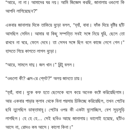
“আরে, না না। আমাদের ঘর নয়। আমি জিজ্ঞেস করছি, জানালায় ওগুলো কি
আপনি লাগিয়েছেন?”
একবার জানালার দিকে তাকিয়ে বুড়ো বলল, “হ্যাঁ, বাবা। ফাঁক দিয়ে বৃষ্টির ছাঁট
আসছিল সেদিন। আমার যা কিছু সম্পত্তি সবই সঙ্গে নিয়ে ঘুরি, ছেলে তো
রাখবে না ঘরে, ফেলে দেবে। তা সেসব সঙ্গে ছিল বলে কাজে লেগে গেল।”
হাসতে গিয়ে কাশতে লাগল বুড়ো।
“আরে, সামলে দাদু। জল খান।” রিন্টু বলল।
“ওগুলো কী? এক্স-রে প্লেট?” অলয় জানতে চায়।
“হ্যাঁ, বাবা। বুকে কফ হতে ছেলেকে বলে কয়ে অনেক কষ্টে করিয়েছিলাম।
আর একবার পাড়ার ক্লাব থেকে বিনা পয়সায় চিকিচ্ছে করিয়েছিল, তখন পেটের
ছবি তুলেছিল ডাক্তাবাবু। পেটের ওপর কী একটা বুলোচ্ছিল, বেশ সুড়সুড়ি
লাগছিল। হে হে হে… সেই ছবিও আছে জানালায়। ভালোই হয়েছে, ছাঁটও
আসে না, রোদও কম আসে। কালো কিনা।”