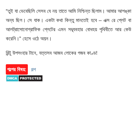
“তুই যা ভেবেছিলি সেসব যে নয় তাতে আমি নিশ্চিন্ত ছিলাম। আমার আশঙ্কা
অন্য ছিল। সে যাক। একটা কথা কিন্তু মানতেই হবে – এক্স রে প্লেট বা
আলট্রাসোনোগ্রাফিক প্লেটের এমন সদ্ব্যবহার বোধহয় পৃথিবীতে আর কেউ
করেনি।” হেসে ওঠে অয়ন।
রিন্টু উপসংহার টানে, যত্তসব আজব লোকের গজব কাণ্ড!
গল্পের বিষয়:
গল্প