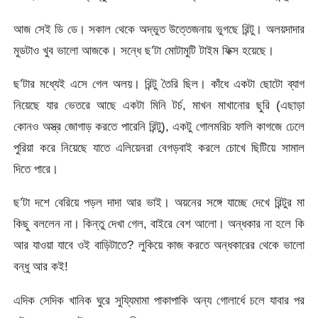
আজ সেই ডি ডে। সকাল থেকে অদ্ভুত উত্তেজনায় ভুগছে রিন্টু। অলয়দাদার
মুডটাও খুব ভালো আজকে। সন্ধে ছ’টা মোটামুটি টাইম ফিক্স হয়েছে।
ছ’টার মধ্যেই এসে গেল অলয়। রিন্টু তৈরি ছিল। কাঁধে একটা ছোটো ব্যাগ
নিয়েছে যার ভেতরে আছে একটা মিনি টর্চ, মাখন মাখানোর ছুরি (এছাড়া
কোনও অস্ত্র জোগাড় করতে পারেনি রিন্টু), একটু গোলমরিচ ফালি কাগজে ঢেলে
পুরিয়া করে নিয়েছে যাতে এলিয়েনরা বেগড়বাই করলে চোখে ছিটিয়ে সামাল
দিতে পারে।
ছ’টা দশে বেরিয়ে পড়ল দাদা আর ভাই। অয়নের সঙ্গে যাচ্ছে দেখে রিন্টুর মা
কিছু বললেন না। কিন্তু দেখা গেল, বাইরে বেশ আলো। অন্ধকার না হলে কি
আর যাওয়া যাবে ওই বাড়িটাতে? লুকিয়ে কাজ করতে অন্ধকারের থেকে ভালো
বন্ধু আর কই!
এদিক সেদিক খানিক ঘুরে সুয্যিমামা পাকাপাকি অন্য গোলার্ধে চলে যাবার পর