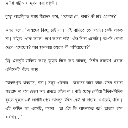
আল্ট্রা সাউন্ড বা স্ক্যান করা প্লেট।
বুড়ো আতঙ্কিত গলায় জিজ্ঞেস করে, “তোমরা কে, বাবা? কী চাই এখেনে?”
অলয় বলে, “আমাদের কিচ্ছু চাই না। এই বাড়িতে তো বহুদিন কেউ থাকত
না। বাইরে থেকে আলো দেখে আমরা তাই খোঁজ নিতে এসেছি। আপনি কোথা
থেকে এসেছেন? আর জানালায় ওগুলো কী লাগিয়েছেন?”
রিন্টু একদৃষ্টে তাকিয়ে আছে বুড়োর দিকে আর ভাবছে, নির্ঘাত ছদ্মবেশ ধরেছে
এলিয়েনটা বাঁচার জন্য।
“বারুইপুরে থাকতাম, বাবা। মজুর খাটতাম। বয়েসের ভারে কাজ তেমন করতে
পারতাম না বলে ছেলে আর রাখতে চাইল না। বাড়ি ছেড়ে বেরিয়ে ইদিক-সিদিক
ঘুরতে ঘুরতে এই জাগাটা পেয়ে ভাবলুম যদ্দিন কেউ না তাড়ায়, এখানেই থাকি।
এই ক’দিন হল এসেছি, বাবারা। তা এটা কি আপনাদের ঘর? তাহলে চলে
যাব’খন…”