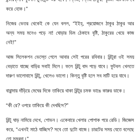
করে হোক।”
নিজের ভেতর থেকেই কে যেন বলল, “ইইহ্‌, প্রয়োজনে ঠাকুর ঠাকুর আর
অন্য সময় মনেও পড়ে না! ঘোড়ার ডিম ঠেকাবে বৃষ্টি, ঠাকুরের খেয়ে কাজ
নেই!”
আজ সিলেকশন ভেস্তে গেলে আবার সেই পরের রবিবার। রিন্টুরা ওই সময়
বেড়াতে যাচ্ছে বাড়ির সবাই মিলে। ফলে রিন্টু বাদ পড়ে যাবে। ফুটবল খেলতে
দারুণ ভালোবাসে রিন্টু, খেলেও ভালো। কিন্তু বৃষ্টি হলে সব মাটি হয়ে যাবে।
বারান্দায় দাঁড়িয়ে মেঘের দিকে তাকিয়ে থাকা রিন্টুর চমক ভাঙে কারুর ডাকে।
“কী রে? ওপরে তাকিয়ে কী দেখছিস?”
রিন্টু ঘাড় নামিয়ে দেখে, শোভন। একেবারে খেলার পোশাক পরে রেডি। জিজ্ঞেস
করে, “এখনই মাঠে যাচ্ছিস? সবে তো দুটো বাজে। চারটের সময় যেতে বলেছে
তো সমরদা।”