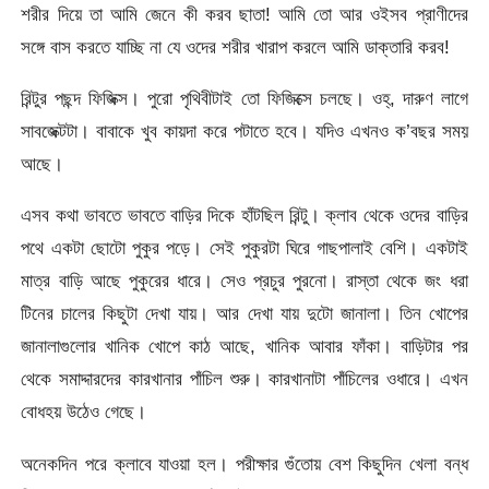
শরীর দিয়ে তা আমি জেনে কী করব ছাতা! আমি তো আর ওইসব প্রাণীদের
সঙ্গে বাস করতে যাচ্ছি না যে ওদের শরীর খারাপ করলে আমি ডাক্তারি করব!
রিন্টুর পছন্দ ফিজিক্স। পুরো পৃথিবীটাই তো ফিজিক্সে চলছে। ওহ্‌, দারুণ লাগে
সাবজেক্টটা। বাবাকে খুব কায়দা করে পটাতে হবে। যদিও এখনও ক’বছর সময়
আছে।
এসব কথা ভাবতে ভাবতে বাড়ির দিকে হাঁটছিল রিন্টু। ক্লাব থেকে ওদের বাড়ির
পথে একটা ছোটো পুকুর পড়ে। সেই পুকুরটা ঘিরে গাছপালাই বেশি। একটাই
মাত্র বাড়ি আছে পুকুরের ধারে। সেও প্রচুর পুরনো। রাস্তা থেকে জং ধরা
টিনের চালের কিছুটা দেখা যায়। আর দেখা যায় দুটো জানালা। তিন খোপের
জানালাগুলোর খানিক খোপে কাঠ আছে, খানিক আবার ফাঁকা। বাড়িটার পর
থেকে সমাদ্দারদের কারখানার পাঁচিল শুরু। কারখানাটা পাঁচিলের ওধারে। এখন
বোধহয় উঠেও গেছে।
অনেকদিন পরে ক্লাবে যাওয়া হল। পরীক্ষার গুঁতোয় বেশ কিছুদিন খেলা বন্ধ