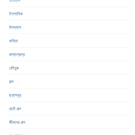
ইতিহাস
ইসলামিক
উপন্যাস
কবিতা
কাব্যগ্রন্থ
কৌতুক
গল্প
ছড়াসমূহ
ছোট গল্প
জীবনের গল্প