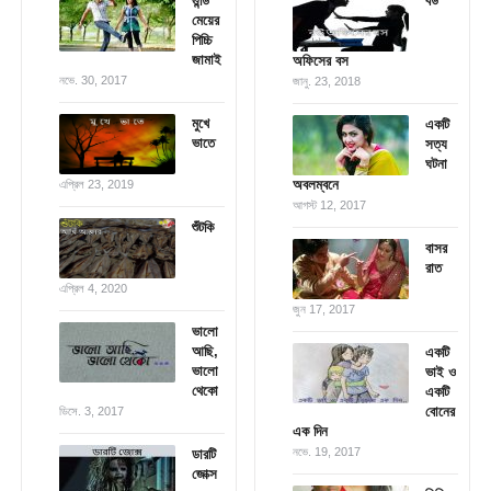
গুন্ডি
বউ
মেয়ের
পিচ্চি
জামাই
অফিসের বস
নভে. 30, 2017
জানু. 23, 2018
মুখে
একটি
ভাতে
সত্য
ঘটনা
অবলম্বনে
এপ্রিল 23, 2019
আগস্ট 12, 2017
শুঁটকি
বাসর
রাত
এপ্রিল 4, 2020
জুন 17, 2017
ভালো
আছি,
একটি
ভালো
ভাই ও
থেকো
একটি
বোনের
ডিসে. 3, 2017
এক দিন
নভে. 19, 2017
ডারটি
জোক্স