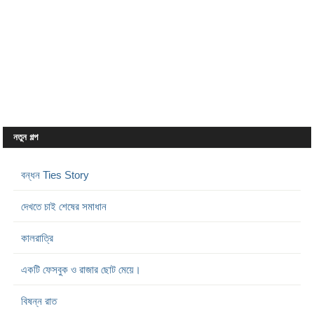
নতুন গল্প
বন্ধন Ties Story
দেখতে চাই শেষের সমাধান
কালরাত্রি
একটি ফেসবুক ও রাজার ছোট মেয়ে।
বিষন্ন রাত