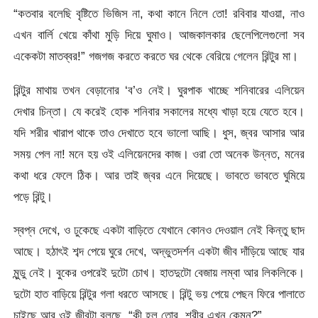
“কতবার বলেছি বৃষ্টিতে ভিজিস না, কথা কানে নিলে তো! রবিবার যাওয়া, নাও
এখন বার্লি খেয়ে কাঁথা মুড়ি দিয়ে ঘুমাও। আজকালকার ছেলেপিলেগুলো সব
একেকটা মাতব্বর!” গজগজ করতে করতে ঘর থেকে বেরিয়ে গেলেন রিন্টুর মা।
রিন্টুর মাথায় তখন বেড়ানোর ‘ব’ও নেই। ঘুরপাক খাচ্ছে শনিবারের এলিয়েন
দেখার চিন্তা। যে করেই হোক শনিবার সকালের মধ্যে খাড়া হয়ে যেতে হবে।
যদি শরীর খারাপ থাকে তাও দেখাতে হবে ভালো আছি। ধুস, জ্বর আসার আর
সময় পেল না! মনে হয় ওই এলিয়েনদের কাজ। ওরা তো অনেক উন্নত, মনের
কথা ধরে ফেলে ঠিক। আর তাই জ্বর এনে দিয়েছে। ভাবতে ভাবতে ঘুমিয়ে
পড়ে রিন্টু।
স্বপ্ন দেখে, ও ঢুকেছে একটা বাড়িতে যেখানে কোনও দেওয়াল নেই কিন্তু ছাদ
আছে। হঠাৎই শব্দ পেয়ে ঘুরে দেখে, অদ্ভুতদর্শন একটা জীব দাঁড়িয়ে আছে যার
মুন্ডু নেই। বুকের ওপরেই দুটো চোখ। হাতদুটো বেজায় লম্বা আর লিকলিকে।
দুটো হাত বাড়িয়ে রিন্টুর গলা ধরতে আসছে। রিন্টু ভয় পেয়ে পেছন ফিরে পালাতে
চাইছে আর ওই জীবটা বলছে, “কী হল তোর, শরীর এখন কেমন?”