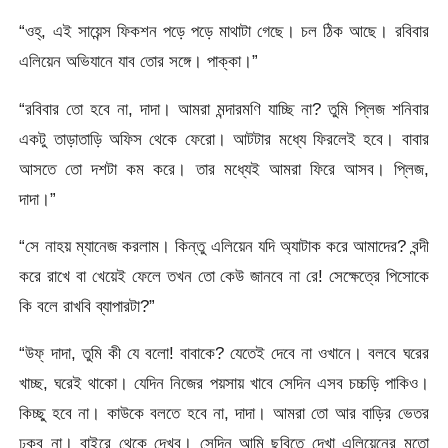
“ওহ্‌, এই সায়েন্স ফিকশন পড়ে পড়ে মাথাটা গেছে। চল ঠিক আছে। রবিবার
এলিয়েন অভিযানে যাব তোর সঙ্গে। পাক্কা।”
“রবিবার তো হবে না, দাদা। আমরা মন্দারমণি যাচ্ছি না? তুমি প্লিজ শনিবার
একটু তাড়াতাড়ি অফিস থেকে ফেরো। আটটার মধ্যে ফিরলেই হবে। বাবার
আসতে তো দশটা কম করে। তার মধ্যেই আমরা ফিরে আসব। প্লিজ,
দাদা।”
“সে নাহয় ম্যানেজ করলাম। কিন্তু এলিয়েন যদি অ্যাটাক করে আমাদের? বন্দী
করে রাখে বা খেয়েই ফেলে তখন তো কেউ জানবে না রে! সেক্ষেত্রে পিসোকে
কি বলে রাখবি ব্যাপারটা?”
“উফ্ দাদা, তুমি কী যে বলো! বাবাকে? যেতেই দেবে না ওখানে। বলবে ঘরের
খাচ্ছ, ঘরেই থাকো। যেদিন নিজের পয়সায় খাবে সেদিন এসব চচ্চড়ি পাকিও।
কিচ্ছু হবে না। কাউকে বলতে হবে না, দাদা। আমরা তো আর বাড়ির ভেতর
ঢুকব না। বাইরে থেকে দেখব। সেদিন আমি ছবিতে দেখা এলিয়েনের মতো