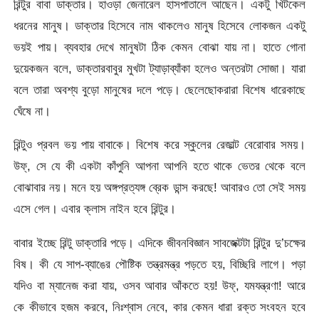
রিন্টুর বাবা ডাক্তার। হাওড়া জেনারেল হাসপাতালে আছেন। একটু খিটকেল
ধরনের মানুষ। ডাক্তার হিসেবে নাম থাকলেও মানুষ হিসেবে লোকজন একটু
ভয়ই পায়। ব্যবহার দেখে মানুষটা ঠিক কেমন বোঝা যায় না। হাতে গোনা
দুয়েকজন বলে, ডাক্তারবাবুর মুখটা ট্যাড়াব্যাঁকা হলেও অন্তরটা সোজা। যারা
বলে তারা অবশ্য বুড়ো মানুষের দলে পড়ে। ছেলেছোকরারা বিশেষ ধারেকাছে
ঘেঁষে না।
রিন্টুও প্রবল ভয় পায় বাবাকে। বিশেষ করে স্কুলের রেজাল্ট বেরোবার সময়।
উফ্, সে যে কী একটা কাঁপুনি আপনা আপনি হতে থাকে ভেতর থেকে বলে
বোঝাবার নয়। মনে হয় অঙ্গপ্রত্যঙ্গ ব্রেক ডান্স করছে! আবারও তো সেই সময়
এসে গেল। এবার ক্লাস নাইন হবে রিন্টুর।
বাবার ইচ্ছে রিন্টু ডাক্তারি পড়ে। এদিকে জীবনবিজ্ঞান সাবজেক্টটা রিন্টুর দু’চক্ষের
বিষ। কী যে সাপ-ব্যাঙের পৌষ্টিক তন্ত্রমন্ত্র পড়তে হয়, বিচ্ছিরি লাগে। পড়া
যদিও বা ম্যানেজ করা যায়, ওসব আবার আঁকতে হয়! উফ্, যমযন্ত্রণা! আরে
কে কীভাবে হজম করবে, নিঃশ্বাস নেবে, কার কেমন ধারা রক্ত সংবহন হবে