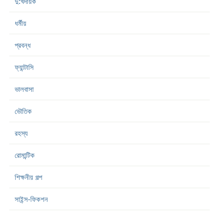
দু:খদায়ক
ধর্মীয়
প্রবন্ধ
ফ্যান্টাসি
ভালবাসা
ভৌতিক
রহস্য
রোমান্টিক
শিক্ষনীয় গল্প
সাইন্স-ফিকশন