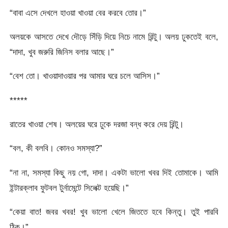
“বাবা এসে দেখলে হাওয়া খাওয়া বের করবে তোর।”
অলয়কে আসতে দেখে দৌড়ে সিঁড়ি দিয়ে নিচে নামে রিন্টু। অলয় ঢুকতেই বলে,
“দাদা, খুব জরুরি জিনিস বলার আছে।”
“বেশ তো। খাওয়াদাওয়ার পর আমার ঘরে চলে আসিস।”
*****
রাতের খাওয়া শেষ। অলয়ের ঘরে ঢুকে দরজা বন্ধ করে দেয় রিন্টু।
“বল, কী বলবি। কোনও সমস্যা?”
“না না, সমস্যা কিছু নয় গো, দাদা। একটা ভালো খবর দিই তোমাকে। আমি
ইন্টারক্লাব ফুটবল টুর্নামেন্টে সিলেক্ট হয়েছি।”
“কেয়া বাত! জবর খবর! খুব ভালো খেলে জিততে হবে কিন্তু। তুই পারবি
ঠিক।”