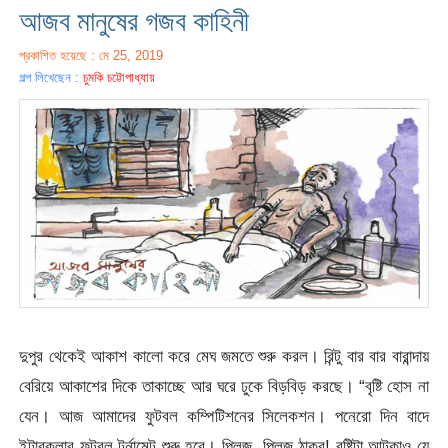
আজব মানুষের গজব কাহিনী
প্রকাশিত হয়েছে : মে 25, 2019
গল্প লিখেছেন :
চুমকি চট্টোপাধ্যায়
দুপুর থেকেই আকাশ কালো করে মেঘ জমতে শুরু করল। রিন্টু বার বার বারান্দায়
বেরিয়ে আকাশের দিকে তাকাচ্ছে আর ঘরে ঢুকে বিড়বিড় করছে। “বৃষ্টি হোস না
যেন। আজ আমাদের ফুটবল কম্পিটিশনের সিলেকশন। পনেরো দিন বাদে
ইন্টারক্লাব ফুটবল টুর্নামেন্ট শুরু হবে। প্লিজ, প্লিজ ঠাকুর! বৃষ্টিটা আটকাও যে