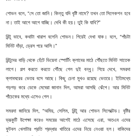
শোভন বলে, “সে তো জানি। কিন্তু যদি বৃষ্টি নামে? তখন তো সিলেকশন হবে
না। তাই আগে আগে যাচ্ছি। দেখি কী হয়। তুই কি যাবি?”
রিন্টু ভাবে, কথাটা খারাপ বলেনি শোভন। গিয়েই দেখা যাক। বলে, “পাঁচটা
মিনিট দাঁড়া, ড্রেস পরে আসি।”
রিন্টুদের বাড়ি থেকে হেঁটে ভিয়েনা স্পোর্টিং ক্লাবের মাঠে পৌঁছতে মিনিট সাতেক
লাগে। গল্প করতে করতে পৌঁছে গেল দুই বন্ধু। গিয়ে দেখে, সমরদা
ক্লাবঘরের ভেতর বসে আছে। কিছু চেনা মুখও রয়েছে ভেতরে। ইতিমধ্যে
গড়গড় করে ডেকে মেঘেরা জানান দিল, আমরা আসছি ঝেঁপে। আর মিনিট
পাঁচেকের মধ্যে এসেও গেল।
সমরদা জানিয়ে দিল, “অমিয়, সেলিম, রিন্টু আর শোভন সিলেক্টেড। বৃষ্টির
ভ্রূকুটি উপেক্ষা করেও সময়ের আগেই মাঠে এসেছে এরা, অতএব এদের
ফুটবল খেলাটার প্রতি শ্রদ্ধার খাতিরে এদের নিয়ে নেওয়া হল। বাকিদের