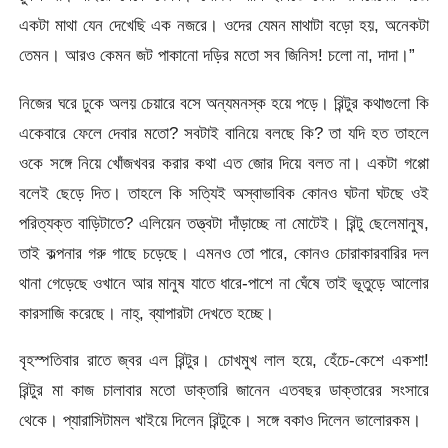
একটা মাথা যেন দেখেছি এক নজরে। ওদের যেমন মাথাটা বড়ো হয়, অনেকটা
তেমন। আরও কেমন জট পাকানো দড়ির মতো সব জিনিস! চলো না, দাদা।”
নিজের ঘরে ঢুকে অলয় চেয়ারে বসে অন্যমনস্ক হয়ে পড়ে। রিন্টুর কথাগুলো কি
একেবারে ফেলে দেবার মতো? সবটাই বানিয়ে বলছে কি? তা যদি হত তাহলে
ওকে সঙ্গে নিয়ে খোঁজখবর করার কথা এত জোর দিয়ে বলত না। একটা গপ্পো
বলেই ছেড়ে দিত। তাহলে কি সত্যিই অস্বাভাবিক কোনও ঘটনা ঘটছে ওই
পরিত্যক্ত বাড়িটাতে? এলিয়েন তত্ত্বটা দাঁড়াচ্ছে না মোটেই। রিন্টু ছেলেমানুষ,
তাই কল্পনার গরু গাছে চড়েছে। এমনও তো পারে, কোনও চোরাকারবারির দল
থানা গেড়েছে ওখানে আর মানুষ যাতে ধারে-পাশে না ঘেঁষে তাই ভূতুড়ে আলোর
কারসাজি করেছে। নাহ্‌, ব্যাপারটা দেখতে হচ্ছে।
বৃহস্পতিবার রাতে জ্বর এল রিন্টুর। চোখমুখ লাল হয়ে, হেঁচে-কেশে একশা!
রিন্টুর মা কাজ চালাবার মতো ডাক্তারি জানেন এতবছর ডাক্তারের সংসারে
থেকে। প্যারাসিটামল খাইয়ে দিলেন রিন্টুকে। সঙ্গে বকাও দিলেন ভালোরকম।