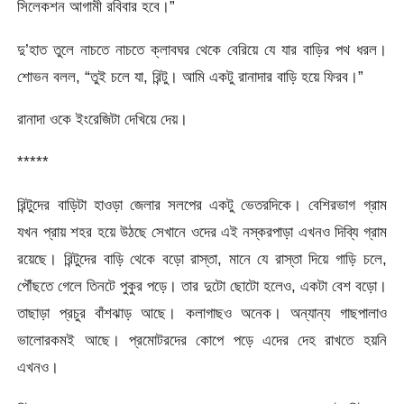
সিলেকশন আগামী রবিবার হবে।”
দু’হাত তুলে নাচতে নাচতে ক্লাবঘর থেকে বেরিয়ে যে যার বাড়ির পথ ধরল।
শোভন বলল, “তুই চলে যা, রিন্টু। আমি একটু রানাদার বাড়ি হয়ে ফিরব।”
রানাদা ওকে ইংরেজিটা দেখিয়ে দেয়।
*****
রিন্টুদের বাড়িটা হাওড়া জেলার সলপের একটু ভেতরদিকে। বেশিরভাগ গ্রাম
যখন প্রায় শহর হয়ে উঠছে সেখানে ওদের এই নস্করপাড়া এখনও দিব্যি গ্রাম
রয়েছে। রিন্টুদের বাড়ি থেকে বড়ো রাস্তা, মানে যে রাস্তা দিয়ে গাড়ি চলে,
পৌঁছতে গেলে তিনটে পুকুর পড়ে। তার দুটো ছোটো হলেও, একটা বেশ বড়ো।
তাছাড়া প্রচুর বাঁশঝাড় আছে। কলাগাছও অনেক। অন্যান্য গাছপালাও
ভালোরকমই আছে। প্রমোটরদের কোপে পড়ে এদের দেহ রাখতে হয়নি
এখনও।