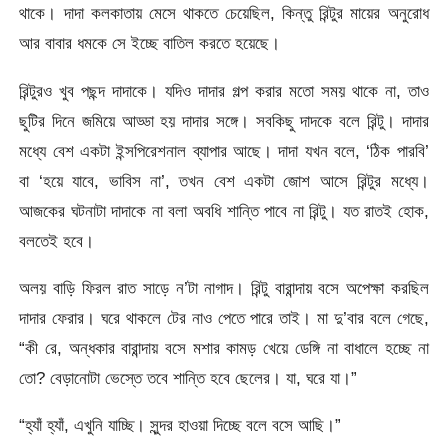
থাকে। দাদা কলকাতায় মেসে থাকতে চেয়েছিল, কিন্তু রিন্টুর মায়ের অনুরোধ
আর বাবার ধমকে সে ইচ্ছে বাতিল করতে হয়েছে।
রিন্টুরও খুব পছন্দ দাদাকে। যদিও দাদার গল্প করার মতো সময় থাকে না, তাও
ছুটির দিনে জমিয়ে আড্ডা হয় দাদার সঙ্গে। সবকিছু দাদকে বলে রিন্টু। দাদার
মধ্যে বেশ একটা ইন্সপিরেশনাল ব্যাপার আছে। দাদা যখন বলে, ‘ঠিক পারবি’
বা ‘হয়ে যাবে, ভাবিস না’, তখন বেশ একটা জোশ আসে রিন্টুর মধ্যে।
আজকের ঘটনাটা দাদাকে না বলা অবধি শান্তি পাবে না রিন্টু। যত রাতই হোক,
বলতেই হবে।
অলয় বাড়ি ফিরল রাত সাড়ে ন’টা নাগাদ। রিন্টু বারান্দায় বসে অপেক্ষা করছিল
দাদার ফেরার। ঘরে থাকলে টের নাও পেতে পারে তাই। মা দু’বার বলে গেছে,
“কী রে, অন্ধকার বারান্দায় বসে মশার কামড় খেয়ে ডেঙ্গি না বাধালে হচ্ছে না
তো? বেড়ানোটা ভেস্তে তবে শান্তি হবে ছেলের। যা, ঘরে যা।”
“হ্যাঁ হ্যাঁ, এখুনি যাচ্ছি। সুন্দর হাওয়া দিচ্ছে বলে বসে আছি।”