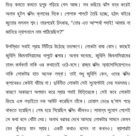
ভিড় কমতে কমতে দুপুর গড়িয়ে গেল আজ। সব গুছিয়ে ঝাঁপ বন্ধ করেই
অনাথ ছুটল বক্সিং ক্লাবের দিকে। পোশাক পালটে তৈরি হচ্ছে, হঠাৎ বাইরে
জুতোর মসমস শব্দ। তারপরেই চিৎকার, “তোর এত আস্পর্ধা গদাই! আমায় না
জানিয়ে ন্যাশনালে নাম পাঠিয়েছিস?”
উপস্থিত সবাই প্রায় সিঁটিয়ে উঠেছে ততক্ষণে। লোকটা বাঘা বোস। কাছেই
জুবিলি জিমনাসিয়ামের দাপুটে বক্সার। অনাথ শুনেছে, জুবিলি জিবনাসিয়ামের
তাবৎ কর্মকর্তা নাকি ওর কথাতেই ওঠে-বসে। রাজ্য বক্সিং অ্যাসোসিয়েশনেও
নাকি লোকটার হাত অনেক লম্বা। তাই শুধু জুবিলি কেন, ওদের বক্সিং
ক্লাবেরও কেউই ঘাঁটায় না। দুর্বিনীত লোকটা সেই সুযোগটাই নেয় সবসময়।
কারণে অকারণে অপমান করে স্যার গদাই মিত্তিরকে। সেই কবে লোকটা
রিংয়ে এক লড়াইতে নক আউট করেছিল তাঁকে। চোয়াল ভেঙে ছ’মাস পড়ে
থাকতে হয়েছিল। শেষ হয়ে গিয়েছিল বক্সিং জীবনও। সামান্য সুযোগ পেলেই
সে কথা বলে খোঁটা দেয়। অনাথ বরাবর দেখে আসছে লোকটার সামনে কেমন
যেন কুঁকড়ে যান স্যার। একটি কথাও বলেন না কখনও। ব্যাপারটা