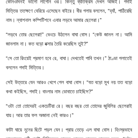
কোনওদিনই ভালো লাগেনি ওর। কিন্তু ব্যতিক্রম দেখল আজই। গদাই
মিত্তির ততক্ষণে বেরিয়ে এসেছেন বাইরে। ধীর গলায় বললেন, “হ্যাঁ, পাঠিয়েছি
নাম। ন্যাশনাল কম্পিটিশনে এবার লড়বে আমার ছেলেরা।”
“লড়বে তোর ছেলেরা!” ভেংচে উঠলেন বাঘা বোস। “কেউ জানল না। আমি
জানলাম না। কত বড়ো বক্সার তৈরি করেছিস তুই?”
“সে তো রিংয়েই প্রমাণ হবে রে, বাঘা। দেখতেই পাবি তখন।” ঠাণ্ডা গলাতেই
বললেন গদাই মিত্তির।
সেই উত্তরে যেন আরও খেপে গেল বাঘা বোস। “যত বড়ো মুখ নয় তত বড়ো
কথা কইছিস, গদাই। বাংলার নাম ডোবাতে চাইছিস?”
“ওটা তো তোদেরই একচেটিয়া রে। বছর বছর তো তোদের জুবিলির ছেলেরাই
যায়। আর তার ফল অজানা নেই কারও।”
কাটা ঘায়ে নুনের ছিটে পড়ল যেন। প্রায় তেড়ে এল বাঘা বোস। হিংস্রভাবে