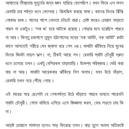
আঘাতের তীব্রতায় মুহূর্তের জন্য জ্ঞান হারিয়ে ফেলেছিল। যখন ফিরে এল শুনল
রেফারি চার পর্যন্ত গুনে ফেলেছে। ঝিমঝিম করছে মাথা। কানের ভিতর ঝিঁঝি
পোকার ডাক। গালের পাশে নোনতা চটচটে ধারা। চেষ্টা করেও চোয়াল নাড়াতে
পারল না একটুও। ‘লক জ’ হয়ে আটকে রয়েছে। গোড়ায় মনে হয়েছিল পারবে
না আর। কিন্তু চারপাশে তুমুল হট্টগোলের মধ্যে ‘নক আউট, নক আউট’ রবটা
কানে আসতেই শরীরে যেন জ্বালা ধরে গেল ওর। মাথাটা ঝাঁকিয়ে নিয়ে মুখের
ভিতর জিবটা নাড়ল অল্প। না, ঠিকই আছে সব। রেফারি স্যাটা চৌধুরী দ্রুত
গুনে চলেছে তখন। একটু বেশিরকম তাড়াতাড়ি। উদ্দেশ্য পরিষ্কার। দেরি করা
যায় না আর। মাথাটা আরেকবার ঝাঁকিয়ে নিল অনাথ। যখন উঠে দাঁড়াল,
রেফারি তখন নয়ে পৌঁছে গেছে।
ওই মারের পরে ছেলেটা যে শেষপর্যন্ত উঠে দাঁড়াতে পারবে ভাবতে পারেননি
স্যাটা চৌধুরী। গোনা থামিয়ে এগিয়ে এসে জিজ্ঞাসা করল, ফের লড়তে চায় কি
না।
আড়ষ্ট চোয়ালে সামান্য হলেও সাড় ফিরেছে তখন। ঘাড় তুলে অনাথ অতিকষ্টে