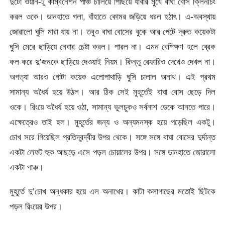
দুটো ওয়ান-টু কম্বিনেশন পাঞ্চ চালিয়ে পিছিয়ে যাবার মুখে বাঘা বোস ক্লিনচিং
করল ওকে। ডানহাতে গলা, বাঁহাতে কোমর জড়িয়ে ধরল হঠাৎ। এ-অবস্থায়
জোরালো ঘুসি মারা যায় না। তবুও বাঘা বোসের বুকে আর পেটে দ্রুত কয়েকটা
ঘুসি মেরে ছাড়িয়ে নেবার চেষ্টা করল। পারল না। এমন বেশিক্ষণ হলে ব্রেক
কল করে দু’জনকে ছাড়িয়ে দেওয়াই নিয়ম। কিন্তু রেফারিও দেখেও দেখল না।
অগত্যা আরও গোটা কয়েক এলোপাথাড়ি ঘুসি চালাল অনাথ। এই প্রথম
সামান্য অধৈর্য হয়ে উঠল। আর ঠিক সেই মুহূর্তেই বাঘা বোস ছেড়ে দিল
ওকে। রিংয়ে অধৈর্য হয়ে ওঠা, সামান্য ভুলচুকও সর্বনাশ ডেকে আনতে পারে।
এক্ষেত্রেও তাই হল। মুহূর্তের জন্য ও অন্যমনস্ক হয়ে পড়েছিল একটু।
চোখ সরে গিয়েছিল প্রতিদ্বন্দ্বীর উপর থেকে। সঙ্গে সঙ্গে বাঘা বোসের দুর্দান্ত
একটা লেফট হুক আছড়ে এসে পড়ল চোয়ালের উপর। সঙ্গে ডানহাতে জোরালো
একটা পাঞ্চ।
মুহূর্তে দু’চোখ অন্ধকার হয়ে এল অনাথের। কাটা কলাগাছের মতোই ছিটকে
পড়ল রিংয়ের উপর।