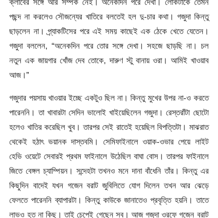
ক্লাবের সঙ্গে আর সম্পর্ক নেই। অনেকদিন পরে দেখা। লোকটাকে তেমন
পছন্দ না করলেও সৌজন্যের খাতিরে বলতেই হল দু-চার কথা। গজুদা কিন্তু
ছাড়লেন না। প্র্যাকটিসের পরে এই সময় কাছেই এক ঠেকে খেতে যেতেন।
গজুদা বললেন, “অনেকদিন পরে তোর সঙ্গে দেখা। সহজে ছাড়ছি না। চল
নতুন এক জায়গার খোঁজ দেব তোকে, দারুণ স্টু বানায় ওরা। আমিই খাওয়াব
আজ।”
গজুদার পয়সায় খাওয়ার ইচ্ছে একটুও ছিল না। কিন্তু মুখের উপর না-ও করতে
পারেননি। তা খাবারটা সেদিন ভালোই খাইয়েছিলেন গজুদা। রেস্তরাঁটা ছোটো
হলেও খাতির করেছিল খুব। তারপর সেই রাতেই হয়েছিল বিপত্তিটা। মাঝরাত
থেকেই হঠাৎ ভয়ানক দাস্তবমি। সেমিফাইনালে ওয়াক-ওভার পেয়ে লাইট
হেভি ওয়েটে সেবারই প্রথম ফাইনালে উঠেছিল বাঘা বোস। তারপর ফাইনালে
জিতে বেঙ্গল চ্যাম্পিয়ন। সন্দেহটা তখনও মনে দানা বাঁধেনি তাঁর। কিন্তু এর
কিছুদিন বাদেই যখন গজেন বরাট জুবিলিতে যোগ দিলেন তখন আর ঝেড়ে
ফেলতে পারেননি ব্যাপারটা। কিন্তু কাউকে জানাতেও প্রবৃত্তি হয়নি। তাতে
লাভও হত না কিছু। তাই চেপেই গেছেন সব। আজ গজুদা ওরফে গজেন বরাট