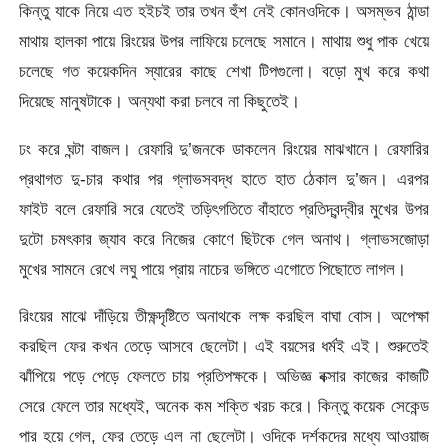
কিন্তু যাকে নিয়ে এত হইচই তার তখন হুঁশ নেই কোনওদিকে। অসম্ভব ঠান্ডা
মাথায় হালকা পায়ে রিংয়ের উপর লাফিয়ে চলেছে সমানে। মাথায় শুধু পাক খেয়ে
চলেছে গত কয়েকদিন স্যারের কাছে শেখা টিপগুলো। বড়ো মুখ করে কথা
দিয়েছে মানুষটাকে। অন্যথা করা চলবে না কিছুতেই।
ঢং করে ঘন্টা বাজল। রেফারি দু’জনকে ডাকলেন রিংয়ের মাঝখানে। রেফারির
প্রথাগত দু-চার কথার পর গ্লাভসবদ্ধ হাতে হাত ঠেকাল দু’জন। এরপর
ফাইট বলে রেফারি সরে যেতেই তড়িৎগতিতে বাঁহাতে প্রতিদ্বন্দ্বীর মুখের উপর
দুটো চমৎকার জ্যাব করে নিজের কোণে ছিটকে গেল অনাথ। গ্লাভসজোড়া
মুখের সামনে রেখে লঘু পায়ে প্রায় নাচের ভঙ্গিতে এগোতে পিছোতে লাগল।
রিংয়ের মাঝে দাঁড়িয়ে তীক্ষ্ণদৃষ্টিতে অনাথকে লক্ষ করছিল বাঘা বোস। অপেক্ষা
করছিল ফের কখন তেড়ে আসবে ছেলেটা। এই বয়সের ধর্মই এই। শুরুতেই
ঝাঁপিয়ে পড়ে পেড়ে ফেলতে চায় প্রতিপক্ষকে। অভিজ্ঞ বক্সার কাজের কাজটি
সেরে ফেলে তার মধ্যেই, অনেক কম শক্তি খরচ করে। কিন্তু কয়েক সেকেন্ড
পার হয়ে গেল, ফের তেড়ে এল না ছেলেটা। ওদিকে দর্শকদের মধ্যে আওয়াজ