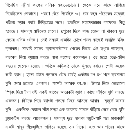
গিয়েছিল শ্রীমা কাফের মালিক মহাদেবচাচার। ডেকে এনে কাজে লাগিয়ে
দিয়েছিলেন দোকানে। প্রাণে বেঁচে গিয়েছিল ও। তার বছর পাঁচেকের মধ্যেই
পরিচয় স্যার গদাই মিত্তিরের সঙ্গে। ততদিনে মহাদেবচাচার কাফেতে থিতু
হয়েছে। সামান্য মাইনেও মেলে। দুপুরের দিকে কাজ তেমন না থাকলে ঘুরে
বেড়ায় এদিক ওদিক। সেই সময়ই একদিন চোখে পড়ল কাছেই জয়হিন্দ বক্সিং
ক্লাবটা। মাঝারি মানের অ্যাসবেস্টসের শেডের ভিতর এই দুপুরে ডাম্বেল,
বারবেল নিয়ে ব্যায়াম করছে নানা বয়সের কয়েকজন। ওর মতো তের-চৌদ্দ
বছরের ছেলেও রয়েছে। ওদিকে কড়িকাঠ থেকে ঝুলছে রবারের গোটা কয়েক
ভারী ব্যাগ। হাতে ঢাউস গ্লাভস বেঁধে তারই একটায় ঢপ ঢপ শব্দে ক্রমাগত
ঘুসি মেরে চলেছে একজন। পাশেই আরেক কাণ্ড। উপরে নিচে জোরালো
স্প্রিং দিয়ে টানা ওই একই জাতের আরেকটা ব্যাগ। কাছে দাঁড়িয়ে ঘুসি মারছে
একজন। ছিটকে গিয়ে ব্যাগটা পলকে ফিরে আসছে আবার। মুহূর্তে আবার
ঘুসি। একদিকে দেয়ালে সাঁটা মস্ত এক আয়নার সামনে দাঁড়িয়ে নেচে নেচে ঘুসি
প্র্যাকটিস করছে আরেকজন। সামান্য দূরে হালকা প্যান্ট-শার্ট পরা মাঝবয়সি
একটি মানুষ তীক্ষ্ণদৃষ্টিতে তাকিয়ে রয়েছে তার দিকে। হাত আর পায়ের কাজে