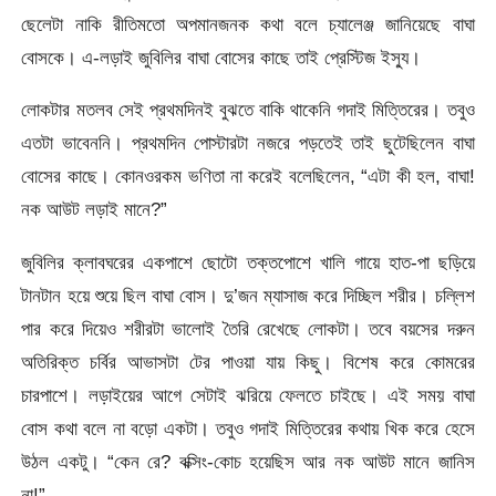
ছেলেটা নাকি রীতিমতো অপমানজনক কথা বলে চ্যালেঞ্জ জানিয়েছে বাঘা
বোসকে। এ-লড়াই জুবিলির বাঘা বোসের কাছে তাই প্রেস্টিজ ইস্যু।
লোকটার মতলব সেই প্রথমদিনই বুঝতে বাকি থাকেনি গদাই মিত্তিরের। তবুও
এতটা ভাবেননি। প্রথমদিন পোস্টারটা নজরে পড়তেই তাই ছুটেছিলেন বাঘা
বোসের কাছে। কোনওরকম ভণিতা না করেই বলেছিলেন, “এটা কী হল, বাঘা!
নক আউট লড়াই মানে?”
জুবিলির ক্লাবঘরের একপাশে ছোটো তক্তপোশে খালি গায়ে হাত-পা ছড়িয়ে
টানটান হয়ে শুয়ে ছিল বাঘা বোস। দু’জন ম্যাসাজ করে দিচ্ছিল শরীর। চল্লিশ
পার করে দিয়েও শরীরটা ভালোই তৈরি রেখেছে লোকটা। তবে বয়সের দরুন
অতিরিক্ত চর্বির আভাসটা টের পাওয়া যায় কিছু। বিশেষ করে কোমরের
চারপাশে। লড়াইয়ের আগে সেটাই ঝরিয়ে ফেলতে চাইছে। এই সময় বাঘা
বোস কথা বলে না বড়ো একটা। তবুও গদাই মিত্তিরের কথায় খিক করে হেসে
উঠল একটু। “কেন রে? বক্সিং-কোচ হয়েছিস আর নক আউট মানে জানিস
না!”