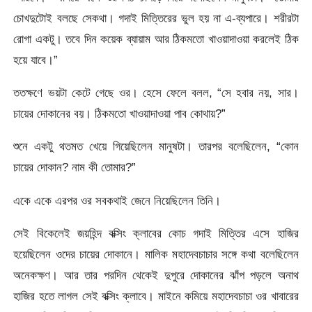
চোখদুটোই বলছে সেকথা। গদাই মিত্তিরের ভুল হয় না এ-ব্যপারে। শরীরটা
রোগা একটু। তবে দিন কয়েক ব্যায়াম আর ঠিকমতো খাওয়াদাওয়া করলেই ঠিক
হয়ে যাবে।”
ততক্ষণে ভয়টা কেটে গেছে ওর। হেসে ফেলে বলল, “সে হবার নয়, সার।
চায়ের দোকানের বয়। ঠিকমতো খাওয়াদাওয়া পাব কোথায়?”
শুনে একটু থতমত খেয়ে গিয়েছিলেন মানুষটা। তারপর বলেছিলেন, “কোন
চায়ের দোকান? নাম কী তোমার?”
একে একে এরপর ওর সবকথাই জেনে নিয়েছিলেন তিনি।
সেই বিকেলেই জয়হিন্দ বক্সিং ক্লাবের কোচ গদাই মিত্তির এসে হাজির
হয়েছিলেন ওদের চায়ের দোকানে। মালিক মহাদেবচাচার সঙ্গে কথা বলেছিলেন
অনেকক্ষণ। আর তার পরদিন থেকেই দুপুরে দোকানের ঝাঁপ পড়লে অনাথ
হাজির হতে লাগল সেই বক্সিং ক্লাবে। মাইনে কমিয়ে মহাদেবচাচা ওর খাবারের