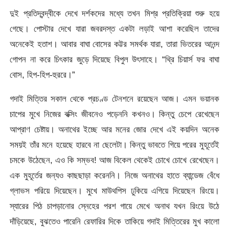
দুই প্রতিদ্বন্দ্বীকে দেখে দর্শকদের মধ্যে তখন মিশ্র প্রতিক্রিয়া শুরু হয়ে
গেছে। পোস্টার দেখে যারা জবরদস্ত একটা লড়াই আশা করেছিল তাদের
অনেকেই হতাশ। আবার বাঘা বোসের কট্টর সমর্থক যারা, তারা ভিতরের আনন্দ
গোপন না করে চিৎকার জুড়ে দিয়েছে বিপুল উৎসাহে। “থ্রি চিয়ার্স ফর বাঘা
বোস, হিপ-হিপ-হুররে।”
গদাই মিত্তির সকাল থেকে প্রচণ্ড টেনশনে রয়েছেন আজ। এমন ভয়ানক
চাপের মুখে নিজের বক্সিং জীবনেও পড়েননি কখনও। কিন্তু চেপে রেখেছেন
আপ্রাণ চেষ্টায়। অনাথের ইচ্ছে আর মনের জোর দেখে এই কয়দিন অনেক
সময়ই তাঁর মনে হয়েছে হারবে না ছেলেটা। কিন্তু ভাবতে গিয়ে পরের মুহূর্তেই
চমকে উঠেছেন, এও কি সম্ভব! আজ বিকেল থেকেই চোখে চোখে রেখেছেন।
এক মুহূর্তের জন্যও কাছছাড়া করেননি। নিজে অনাথের হাতে ব্যান্ডেজ বেঁধে
গ্লাভস পরিয়ে দিয়েছেন। মুখে মাউথপিস ঢুকিয়ে এগিয়ে দিয়েছেন রিংয়ে।
স্যারের পিঠ চাপড়ানোর স্নেহের পরশ গায়ে মেখে অনাথ যখন রিংয়ে উঠে
দাঁড়িয়েছে, বুঝতেও পারেনি রেফারির দিকে তাকিয়ে গদাই মিত্তিরের মুখ কালো