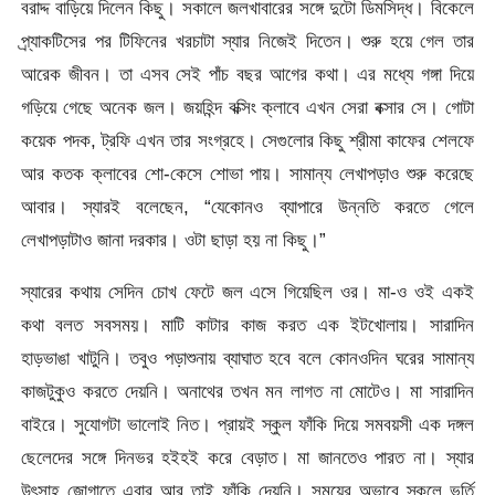
বরাদ্দ বাড়িয়ে দিলেন কিছু। সকালে জলখাবারের সঙ্গে দুটো ডিমসিদ্ধ। বিকেলে
প্র্যাকটিসের পর টিফিনের খরচাটা স্যার নিজেই দিতেন। শুরু হয়ে গেল তার
আরেক জীবন। তা এসব সেই পাঁচ বছর আগের কথা। এর মধ্যে গঙ্গা দিয়ে
গড়িয়ে গেছে অনেক জল। জয়হিন্দ বক্সিং ক্লাবে এখন সেরা বক্সার সে। গোটা
কয়েক পদক, ট্রফি এখন তার সংগ্রহে। সেগুলোর কিছু শ্রীমা কাফের শেলফে
আর কতক ক্লাবের শো-কেসে শোভা পায়। সামান্য লেখাপড়াও শুরু করেছে
আবার। স্যারই বলেছেন, “যেকোনও ব্যাপারে উন্নতি করতে গেলে
লেখাপড়াটাও জানা দরকার। ওটা ছাড়া হয় না কিছু।”
স্যারের কথায় সেদিন চোখ ফেটে জল এসে গিয়েছিল ওর। মা-ও ওই একই
কথা বলত সবসময়। মাটি কাটার কাজ করত এক ইটখোলায়। সারাদিন
হাড়ভাঙা খাটুনি। তবুও পড়াশুনায় ব্যাঘাত হবে বলে কোনওদিন ঘরের সামান্য
কাজটুকুও করতে দেয়নি। অনাথের তখন মন লাগত না মোটেও। মা সারাদিন
বাইরে। সুযোগটা ভালোই নিত। প্রায়ই স্কুল ফাঁকি দিয়ে সমবয়সী এক দঙ্গল
ছেলেদের সঙ্গে দিনভর হইহই করে বেড়াত। মা জানতেও পারত না। স্যার
উৎসাহ জোগাতে এবার আর তাই ফাঁকি দেয়নি। সময়ের অভাবে স্কুলে ভর্তি