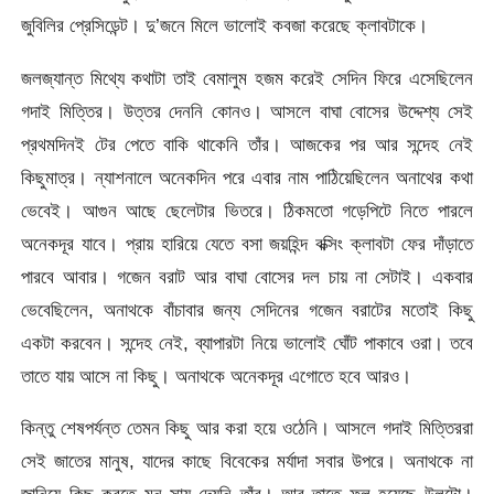
জুবিলির প্রেসিডেন্ট। দু’জনে মিলে ভালোই কবজা করেছে ক্লাবটাকে।
জলজ্যান্ত মিথ্যে কথাটা তাই বেমালুম হজম করেই সেদিন ফিরে এসেছিলেন
গদাই মিত্তির। উত্তর দেননি কোনও। আসলে বাঘা বোসের উদ্দেশ্য সেই
প্রথমদিনই টের পেতে বাকি থাকেনি তাঁর। আজকের পর আর সন্দেহ নেই
কিছুমাত্র। ন্যাশনালে অনেকদিন পরে এবার নাম পাঠিয়েছিলেন অনাথের কথা
ভেবেই। আগুন আছে ছেলেটার ভিতরে। ঠিকমতো গড়েপিটে নিতে পারলে
অনেকদূর যাবে। প্রায় হারিয়ে যেতে বসা জয়হিন্দ বক্সিং ক্লাবটা ফের দাঁড়াতে
পারবে আবার। গজেন বরাট আর বাঘা বোসের দল চায় না সেটাই। একবার
ভেবেছিলেন, অনাথকে বাঁচাবার জন্য সেদিনের গজেন বরাটের মতোই কিছু
একটা করবেন। সন্দেহ নেই, ব্যাপারটা নিয়ে ভালোই ঘোঁট পাকাবে ওরা। তবে
তাতে যায় আসে না কিছু। অনাথকে অনেকদূর এগোতে হবে আরও।
কিন্তু শেষপর্যন্ত তেমন কিছু আর করা হয়ে ওঠেনি। আসলে গদাই মিত্তিররা
সেই জাতের মানুষ, যাদের কাছে বিবেকের মর্যাদা সবার উপরে। অনাথকে না