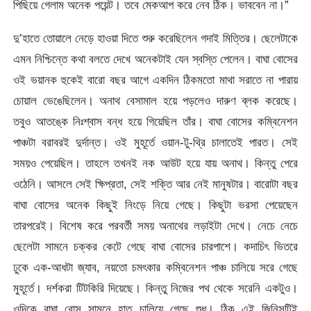
পিছিয়ে গেলাম অনেক পয়েন্ট। তবে মেকআপ করে নেব ঠিক। ভাববেন না।”
দু’হাতে তোয়ালে নেড়ে হাওয়া দিতে শুরু করেছিলেন গদাই মিত্তির। ছেলেটাকে
এমন নিশ্চিন্তে কথা বলতে দেখে অনেকটাই যেন স্বস্তি পেলেন। বাঘা বোসের
ওই ভয়ানক হুকেই বারো বছর আগে একদিন ঠিকমতো মাথা সরাতে না পারায়
চোয়াল ভেঙেছিলেন। অনাথ বেসামাল হয়ে পড়লেও দারুণ ব্লক করেছে।
তবুও আতঙ্কে নিঃশ্বাস বন্ধ হয়ে গিয়েছিল তাঁর। বাঘা বোসের কম্বিনেশন
পাঞ্চটা বরাবরই দুর্দান্ত। ওই মুহূর্তে ওয়ান-টু-থ্রি চালাতেই পারত। সেই
সময়ও পেয়েছিল। তাহলে তখনই নক আউট হয়ে যায় অনাথ। কিন্তু পেরে
ওঠেনি। আসলে সেই ক্ষিপ্রতা, সেই শক্তি আর নেই মানুষটার। বারোটা বছর
বাঘা বোসের অনেক কিছুই নিংড়ে নিয়ে গেছে। কিছুটা ভরসা পেয়েছেন
তারপরেই। বিশেষ করে পরবর্তী সময় অনাথের লড়াইটা দেখে। নেচে নেচে
ছেলেটা সামনে চক্কর কেটে গেছে বাঘা বোসের চারপাশে। কদাচিৎ ভিতরে
ঢুকে এক-আধটা জ্যাব, নয়তো চমৎকার কম্বিনেশন পাঞ্চ চালিয়ে সরে গেছে
মুহূর্তে। দর্শকরা টিটকিরি দিয়েছে। কিন্তু নিজের পথ থেকে সরেনি একটুও।
ওদিকে বাঘা বোস সামনে হাত চালিয়ে গেছে শুধু। ঠিক এই জিনিসটিই