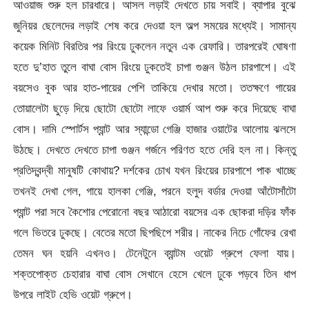
আওয়াজ শুরু হল চারধারে। আসল লড়াই দেখতে চায় সবাই। ব্যাপার বুঝে
জুনিয়র ছেলেদের লড়াই শেষ করে দেওয়া হল অল্প সময়ের মধ্যেই। সামান্য
কয়েক মিনিট বিরতির পর রিংয়ে ঢুকলেন নতুন এক রেফারি। তারপরেই ঘোষণা
হতে দু’হাত তুলে বাঘা বোস রিংয়ে ঢুকতেই চাপা গুঞ্জন উঠল চারপাশে। এই
বয়সেও বুক আর হাত-পায়ের পেশি তাকিয়ে দেখার মতো। ততক্ষণে গায়ের
তোয়ালেটা ছুড়ে দিয়ে ছোটো ছোটো লাফে ওয়ার্ম আপ শুরু করে দিয়েছে বাঘা
বোস। দামি স্পোর্টস প্যান্ট আর স্যান্ডো গেঞ্জি হাজার ওয়াটের আলোয় ঝলসে
উঠছে। দেখতে দেখতে চাপা গুঞ্জন গর্জনে পরিণত হতে দেরি হল না। কিন্তু
প্রতিদ্বন্দ্বী মানুষটি কোথায়? দর্শকের চোখ যখন রিংয়ের চারপাশে পাক খাচ্ছে
তখনই দেখা গেল, গায়ে হালকা গেঞ্জি, পরনে হলুদ বর্ডার দেওয়া আঁটোসাঁটো
প্যান্ট পরা সবে কৈশোর পেরোনো বছর আঠারো বয়সের এক ছোকরা দড়ির ফাঁক
গলে ভিতরে ঢুকছে। বেতের মতো ছিপছিপে শরীর। নাকের নিচে গোঁফের রেখা
তেমন ঘন হয়নি এখনও। টেনেটুনে ব্যান্টম ওয়েট গ্রুপে ফেলা যায়।
শক্তপোক্ত চেহারার বাঘা বোস সেখানে হেসে খেলে ঢুকে পড়বে তিন ধাপ
উপরে লাইট হেভি ওয়েট গ্রুপে।