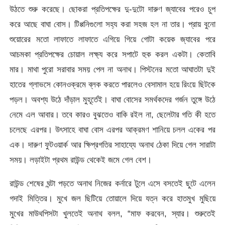
উঠতে শুরু করেছে। ছোকরা প্রতিপক্ষের দু-দুটো দারুণ জ্যাবের পরেও চুপ
করে আছে বাঘা বোস। টিপ্পনিগুলো সহ্য করা সহজ হল না তার। প্রায় বুনো
শুয়োরের মতো লাফাতে লাফাতে এগিয়ে গিয়ে গোটা কয়েক জ্যাবের পরে
আচমকা প্রতিপক্ষের চোয়াল লক্ষ্য করে সপাটে হুক করল একটা। কেতাবি
মার। মাথা পুরো সরাবার সময় পেল না অনাথ। পিস্টনের মতো আঘাতটা দুই
হাতের গ্লাভসে কোনওক্রমে ব্লক করতে পারলেও বেসামাল হয়ে রিংয়ে ছিটকে
পড়ল। অবশ্য উঠে দাঁড়াল মুহূর্তেই। বাঘা বোসের সমর্থকদের গর্জন তুঙ্গে উঠে
নেমে এল আবার। তবে কারও বুঝতেও বাকি রইল না, ছেলেটার গতি কী হতে
চলেছে এরপর। উৎসাহে বাঘা বোস এরপর আক্রমণ শানিয়ে চলল একের পর
এক। দারুণ ফুটওয়ার্ক আর ক্ষিপ্রগতির সাহায্যে অনাথ ঠেকা দিয়ে গেল সারাটা
সময়। লড়াইটা প্রথম রাউন্ড থেকেই জমে গেল বেশ।
রাউন্ড শেষের ঘন্টা পড়তে অনাথ নিজের কর্নারে টুলে এসে বসতেই ছুটে এলেন
গদাই মিত্তির। মুখে জল ছিটিয়ে তোয়ালে দিয়ে যত্ন করে হাতমুখ মুছিয়ে
মুখের মাউথপিসটা খুলতেই অনাথ বলল, “মাফ করবেন, স্যার। শুরুতেই