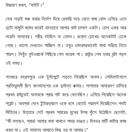
উচ্চারণ করল, “ফাইট।”
ফের লড়াই শুরু করার নির্দেশ দিয়ে রেফারি সরে যেতে বাঘা বোস এগিয়ে এসে
দুটো মামুলি জ্যাব করেই ডানহাতে আপার কাট চালাল একটা। চোখ এবার আর
সরেনি অনাথের। শরীর বইছিল না তেমন। রক্তে চোখের অনেকটাই ঢেকে
গেছে। ভালো দেখতেও পাচ্ছিল না। তবুও চমৎকারভাবেই মাথা সরিয়ে নিতে
পারল। নিখুঁত ফুটওয়ার্কে পিছিয়ে গেল কয়েক পা। রাউন্ড শেষ হবার ঘন্টা পড়ল
ওই সময়।
গতবছর বহরমপুরে এক টুর্নামেন্টে লড়তে গিয়েছিল অনাথ। সেমিফাইনালে
প্রতিদ্বন্দ্বী ছিল বাংলাদেশের এক দুর্দান্ত বক্সার। লাগাতার আক্রমণ চালিয়ে
প্রথম রাউন্ডেই অনাথকে প্রায় পাট করে ফেলেছিল। এগিয়ে গিয়েছিল অনেক
পয়েন্ট। অবস্থা দেখে ইন্টারভ্যালে ওকে বসে যেতেই পরামর্শ দিয়েছিলেন গদাই
মিত্তির। উত্তরে সেই প্রথম স্যারের মুখের উপর ফুঁসে উঠেছিল ছেলেটা,
“কী বলছেন, স্যার! আমার বাবা খাদানে পাথর ভাঙত। দিনভর মাটি কাটার কাজ
করত মা। এই সামান্য আঘাতে কিছু হয় না আমার।”