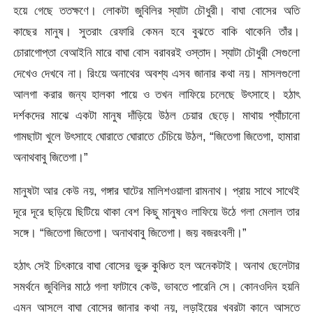
হয়ে গেছে ততক্ষণে। লোকটা জুবিলির স্যাটা চৌধুরী। বাঘা বোসের অতি
কাছের মানুষ। সুতরাং রেফারি কেমন হবে বুঝতে বাকি থাকেনি তাঁর।
চোরাগোপ্তা বেআইনি মারে বাঘা বোস বরাবরই ওস্তাদ। স্যাটা চৌধুরী সেগুলো
দেখেও দেখবে না। রিংয়ে অনাথের অবশ্য এসব জানার কথা নয়। মাসলগুলো
আলগা করার জন্য হালকা পায়ে ও তখন লাফিয়ে চলেছে উৎসাহে। হঠাৎ
দর্শকদের মাঝে একটা মানুষ দাঁড়িয়ে উঠল চেয়ার ছেড়ে। মাথায় প্যাঁচানো
গামছাটা খুলে উৎসাহে ঘোরাতে ঘোরাতে চেঁচিয়ে উঠল, “জিতেগা জিতেগা, হামারা
অনাথবাবু জিতেগা।”
মানুষটা আর কেউ নয়, গঙ্গার ঘাটের মালিশওয়ালা রামনাথ। প্রায় সাথে সাথেই
দূরে দূরে ছড়িয়ে ছিটিয়ে থাকা বেশ কিছু মানুষও লাফিয়ে উঠে গলা মেলাল তার
সঙ্গে। “জিতেগা জিতেগা। অনাথবাবু জিতেগা। জয় বজরংবলী।”
হঠাৎ সেই চিৎকারে বাঘা বোসের ভুরু কুঞ্চিত হল অনেকটাই। অনাথ ছেলেটার
সমর্থনে জুবিলির মাঠে গলা ফাটাবে কেউ, ভাবতে পারেনি সে। কোনওদিন হয়নি
এমন আসলে বাঘা বোসের জানার কথা নয়, লড়াইয়ের খবরটা কানে আসতে