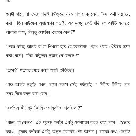
হুলটা গায়ে না মেখে গদাই মিত্তির নরম গলায় বললেন, “সে কথা নয় রে,
বাঘা। তিন রাউন্ডের অ্যামেচার লড়াই, এর মধ্যে কেউ যদি নক আউট হয় তো
আলাদা কথা, কিন্তু পোস্টার ওভাবে কেন?”
“তোর কাছে আমায় বাংলা শিখতে হবে রে হতভাগা!” হঠাৎ প্রায় খেঁকিয়ে উঠল
বাঘা বোস। “তিন রাউন্ডের লড়াই কে বললে?”
“তবে?” থতমত খেয়ে বলল গদাই মিত্তির।
“নক আউট লড়াই যখন, তখন চলবে সেই পর্যন্তই।” চিবিয়ে চিবিয়ে বেশ
সময় নিয়ে বলল বাঘা বোস।
“বলছিস কী! তুই কি নিয়মকানুনটাও মানবি না?”
“মানব না কেন?” এই প্রথম গলাটা একটু মোলায়েম করল বাঘা বোস। “ভেবে
দ্যাখ, পুজোয় দর্শকরা একটু আনন্দ করতেই তো আসবে। তাদের কথা ভেবেই