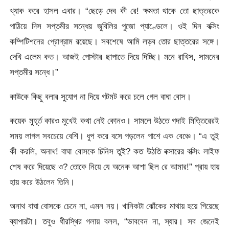
খ্যাক করে হাসল এবার। “ছেড়ে দেব কী রে! ক্ষমতা থাকে তো ছাত্তরকে
পাঠিয়ে দিস সপ্তমীর সন্ধেয় জুবিলির পুজো প্যাণ্ডেলে। ওই দিন বক্সিং
কম্পিটিশনের প্রোগ্রাম রয়েছে। সবশেষে আমি লড়ব তোর ছাত্তরের সঙ্গে।
দেখি এলেম কত। আজই পোস্টার ছাপাতে দিয়ে দিচ্ছি। মনে রাখিস, সামনের
সপ্তমীর সন্ধে।”
কাউকে কিছু বলার সুযোগ না দিয়ে গটমট করে চলে গেল বাঘা বোস।
কয়েক মুহূর্ত কারও মুখেই কথা নেই কোনও। সামলে উঠতে গদাই মিত্তিরেরই
সময় লাগল সবচেয়ে বেশি। ধুপ করে বসে পড়লেন পাশে এক বেঞ্চে। “এ তুই
কী করলি, অনাথ! বাঘা বোসকে চিনিস তুই? কত উঠতি বক্সারের বক্সিং লাইফ
শেষ করে দিয়েছে ও? তোকে নিয়ে যে অনেক আশা ছিল রে আমার!” প্রায় হায়
হায় করে উঠলেন তিনি।
অনাথ বাঘা বোসকে চেনে না, এমন নয়। খানিকটা ঝোঁকের মাথায় হয়ে গিয়েছে
ব্যাপারটা। তবুও ধীরস্থির গলায় বলল, “ভাববেন না, স্যার। সব জেনেই