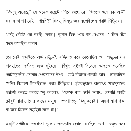
“কিন্তু অপোনেন্ট যে অনেক পয়েন্টে এগিয়ে গেছে রে। জিততে হলে নক আউট
করা ছাড়া পথ নেই। পারবি?” কিন্তু কিন্তু করে বলেছিলেন গদাই মিত্তির।
“সেই চেষ্টাই তো করছি, স্যার। সুযোগ ঠিক পেয়ে যাব দেখবেন।” দাঁতে দাঁত
চেপে বলেছিল অনাথ।
তো সেই লড়াইতে থার্ড রাউন্ডেই বাজিমাত করে ফেলেছিল ও। পছন্দের মার
ডানহাতের দুর্দান্ত এক সুইংয়ে। নিঁখুত সুইংটা নিমেষে আছড়ে পড়েছিল
প্রতিদ্বন্দ্বীর সোলার প্লেক্সাসের উপর। উঠে দাঁড়াতে পারেনি আর। ছাত্রটিকে
সেদিন বিলক্ষণ চিনেছিলেন গদাই মিত্তির। ইন্টারভ্যালে অনাথের ক্ষতস্থানের
পরিচর্যা করতে করতে শুধু বললেন, “তোকে বলা হয়নি অনাথ, রেফারি স্যাটা
চৌধুরী বাঘা বোসের কাছের মানুষ। পক্ষপাতিত্ব কিছু হবেই। অযথা মাথা গরম
না করে নিজের লড়াইটা লড়ে যা।”
অ্যান্টিসেপটিকে ভেজানো তুলোয় ক্ষতস্থান জ্বালা করছিল বেশ। রক্ত বন্ধ