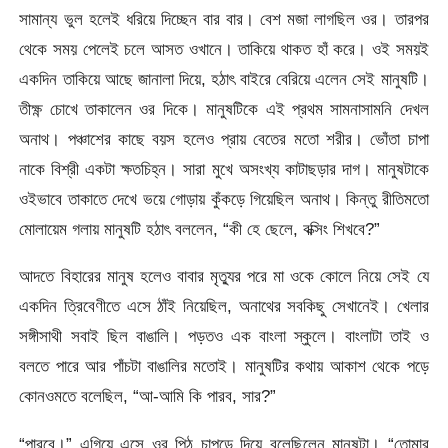
সামান্য ভুল হলেই ধরিয়ে দিচ্ছেন বার বার। বেশ মজা লাগছিল ওর। তারপর
থেকে সময় পেলেই চলে আসত ওখানে। তাকিয়ে থাকত হাঁ করে। ওই সময়ই
একদিন তাকিয়ে আছে জানালা দিয়ে, হঠাৎ বাইরে বেরিয়ে এলেন সেই মানুষটি।
তীক্ষ্ণ চোখে তাকালেন ওর দিকে। মানুষটিকে এই প্রথম সামনাসামনি দেখল
অনাথ। পঞ্চাশের কাছে বয়স হলেও প্রায় বেতের মতো শরীর। ভোঁতা চাপা
নাকে বিশ্রী একটা ক্ষতচিহ্ন। সারা মুখে অসংখ্য কাটাছড়ার দাগ। মানুষটাকে
ওইভাবে তাকাতে দেখে ভয়ে গোড়ায় কুঁকড়ে গিয়েছিল অনাথ। কিন্তু রীতিমতো
মোলায়েম গলায় মানুষটি হঠাৎ বললেন, “কী হে ছেলে, বক্সিং শিখবে?”
আদতে বিহারের মানুষ হলেও বাবার মৃত্যুর পরে মা ওকে কোলে নিয়ে সেই যে
একদিন ত্রিবেণীতে এসে ঠাঁই নিয়েছিল, অনাথের সবকিছু সেখানেই। খেলার
সঙ্গীসাথী সবাই ছিল বাঙালি। পড়তও এক বাংলা স্কুলে। বাংলাটা তাই ও
বলতে পারে আর পাঁচটা বাঙালির মতোই। মানুষটির কথায় আকাশ থেকে পড়ে
কোনওমতে বলেছিল, “আ-আমি কি পারব, সার?”
“পারবে।” এগিয়ে এসে ওর পিঠ চাপড়ে দিয়ে বলেছিলেন মানুষটা। “তোমার