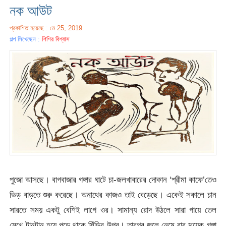
নক আউট
প্রকাশিত হয়েছে : মে 25, 2019
গল্প লিখেছেন :
শিশির বিশ্বাস
পুজো আসছে। বাগবাজার গঙ্গার ঘাটে চা-জলখাবারের দোকান ‘শ্রীমা কাফে’তেও
ভিড় বাড়তে শুরু করেছে। অনাথের কাজও তাই বেড়েছে। একেই সকালে চান
সারতে সময় একটু বেশিই লাগে ওর। সামান্য রোদ উঠলে সারা গায়ে তেল
মেখে টানটান হয়ে পড়ে থাকে সিঁড়ির উপর। তারপর জলে নেমে বার দুয়েক গঙ্গা