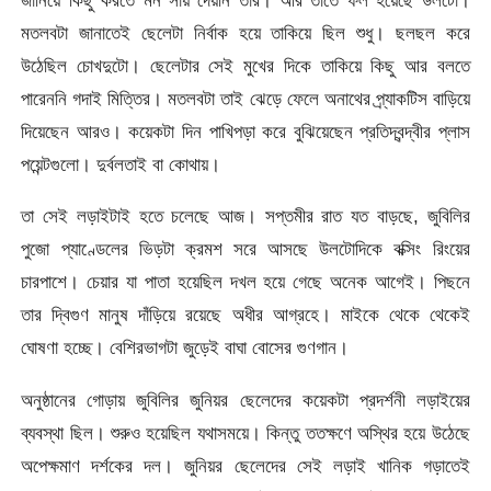
জানিয়ে কিছু করতে মন সায় দেয়নি তাঁর। আর তাতে ফল হয়েছে উলটো।
মতলবটা জানাতেই ছেলেটা নির্বাক হয়ে তাকিয়ে ছিল শুধু। ছলছল করে
উঠেছিল চোখদুটো। ছেলেটার সেই মুখের দিকে তাকিয়ে কিছু আর বলতে
পারেননি গদাই মিত্তির। মতলবটা তাই ঝেড়ে ফেলে অনাথের প্র্যাকটিস বাড়িয়ে
দিয়েছেন আরও। কয়েকটা দিন পাখিপড়া করে বুঝিয়েছেন প্রতিদ্বন্দ্বীর প্লাস
পয়েন্টগুলো। দুর্বলতাই বা কোথায়।
তা সেই লড়াইটাই হতে চলেছে আজ। সপ্তমীর রাত যত বাড়ছে, জুবিলির
পুজো প্যাণ্ডেলের ভিড়টা ক্রমশ সরে আসছে উলটোদিকে বক্সিং রিংয়ের
চারপাশে। চেয়ার যা পাতা হয়েছিল দখল হয়ে গেছে অনেক আগেই। পিছনে
তার দ্বিগুণ মানুষ দাঁড়িয়ে রয়েছে অধীর আগ্রহে। মাইকে থেকে থেকেই
ঘোষণা হচ্ছে। বেশিরভাগটা জুড়েই বাঘা বোসের গুণগান।
অনুষ্ঠানের গোড়ায় জুবিলির জুনিয়র ছেলেদের কয়েকটা প্রদর্শনী লড়াইয়ের
ব্যবস্থা ছিল। শুরুও হয়েছিল যথাসময়ে। কিন্তু ততক্ষণে অস্থির হয়ে উঠেছে
অপেক্ষমাণ দর্শকের দল। জুনিয়র ছেলেদের সেই লড়াই খানিক গড়াতেই