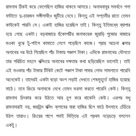
রামনাথ ঠিকই করে ফেলেছিল হাজির থাকবে আসরে। অনাথবাবুর সমর্থনে গলা
ফাটাতে দু-চারজন সঙ্গীসাথীও জুটিয়ে নেবে। কিন্তু এই সপ্তমীর রাতে তেমন
কাউকেই পায়নি সে। একাই হাজির হয়েছিল তাই। কিন্তু ইতিমধ্যে ব্যাপার
হয়ে গেছে একটা। বড়বাজারে হুঁকোপট্টির জনাকয়েক জুয়াড়ি পুজোর বাজারে
মওকা বুঝে টু-পাইস কামাতে লেগে পড়েছিল কাজে। প্রায় অচেনা বক্সার
অনাথের দর উঠে গিয়েছিল পাঁচ টাকায় পঞ্চাশ টাকা। এদিকে রামনাথের দৌলতে
তার পরিচিত মহলে বক্সিংয়ে অনাথের দক্ষতার কথা ছড়িয়েছিল ভালোই। তাই
এই মওকায় পাঁচ টাকার টিকিট কেটে পঞ্চাশ টাকা পাবার লোভ সামলাতে পারেনি
অনেকেই। তাদেরই একটা বড়ো অংশ লড়াই দেখতে শেষমুহূর্তে হাজির হয়েছে
মাঠে। তবে রিংয়ে অনাথকে দেখে তেমন ভরসা করতে পারেনি কেউ। কিন্তু
রামনাথ চিৎকার করে উঠতে আর চুপ করে থাকেনি কেউ। এরপর শুধু
রামনাথরাই নয়, জয়হিন্দ বক্সিং ক্লাবের যারা হাজির ছিল মাঠে উৎসাহে চেঁচিয়ে
উঠল তারাও। রিংয়ের পাশে গদাই মিত্তির এই প্রথম নড়েচড়ে বসলেন
একটু।