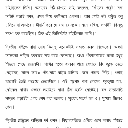
চাইছিলেন তিনি। অনাথের পিঠ চাপড়ে তাই বললেন, “কীসের পয়েন্ট! নক
আউট লড়াই যখন, ওসব নিয়ে ভাবিসনে একদম। আর গোটা দুই রাউন্ড শুধু
চালিয়ে যা এভাবে। টায়ার্ড করে দে বাঘা বোসকে। মনে রাখিস, লড়াইটা কিন্তু
দারুণ শুরু করেছিস। ঠিক এই জিনিসটাই চাইছিলাম আমি।”
দ্বিতীয় রাউন্ডে বাঘা বোস কিন্তু অনেকটাই সংযত করল নিজেকে। অযথা
অনেকটা শক্তি শুরুতেই ক্ষয় করে ফেলেছে। অথচ পাঁকালমাছের মতো শুধুই
পিছলে গেছে ছেলেটা। পাখির মতো হালকা পায়ে যেভাবে রিং জুড়ে নেচে
বেড়াচ্ছে, তাতে আরও পাঁচ-সাত রাউন্ড চালিয়ে যেতে পারবে দিব্যি। গদাই
ভালোই তৈরি করেছে ছেলেটাকে। এই প্রথম বাঘা বোসের প্রত্যয় হল,
ঝোঁকের মাথায় এভাবে লড়াইয়ে নামা ঠিক হয়নি মোটেই। যত তাড়াতাড়ি
সম্ভব লড়াইটা এবার শেষ করা দরকার। সুতরাং সতর্ক হল ও। সুযোগ মিলেও
গেল।
দ্বিতীয় রাউন্ডের অন্তিম পর্ব তখন। বিদ্যুৎগতিতে এগিয়ে এসে অনাথ পাঁজরে