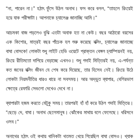
“না, পারেন না।” হঠাৎ ফুঁসে উঠল অনাথ। ফস করে বলল, “তাহলে রিংয়েই
হয়ে যাক পরীক্ষাটা। আপনাকে চ্যালেঞ্জ জানাচ্ছি আমি।”
আচমকা বাজ পড়লেও বুঝি এতটা অবাক হত না কেউ। বছর আঠারো বয়সের
এক কিশোর, মাত্রই বছর পাঁচেক হল শুরু করেছে বক্সিং, চ্যালেঞ্জ জানাচ্ছে
বাঘা বোসকে! লোকটা শুধু লাইট হেভি ওয়েটে প্রাক্তন বেঙ্গল চ্যাম্পিয়নই নয়,
রিংয়ে রীতিমতো দাপিয়ে বেড়াচ্ছে এখনও। শুধু গদাই মিত্তিরই নয়, এ-পর্যন্ত
কত জনের বক্সিং জীবন যে শেষ করে দিয়েছে, তার হিসেব নেই। রিংয়ে উঠে
লোকটা নিয়মনীতির ধারও ধারে না সবসময়। আর অদ্ভুত ব্যাপার, বেশিরভাগ
ক্ষেত্রে রেফারি সেগুলো দেখেও দেখে না।
ব্যাপারটা হজম করতে যেটুকু সময়। তারপরই হাঁ হাঁ করে উঠল গদাই মিত্তির।
“ছেড়ে দে, বাঘা। অনাথ ছেলেমানুষ। ঝোঁকের মাথায় বলে ফেলেছে। ধরিসনে
ওসব।”
অনাথের হঠাৎ ওই কথায় খানিকটা থতমত খেয়ে গিয়েছিল বাঘা বোসও। খ্যাক