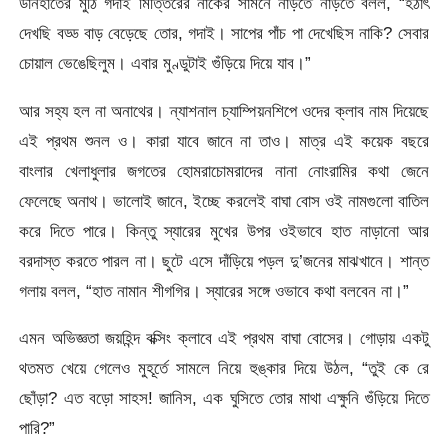
ডানহাতের মুঠি গদাই মিত্তিরের নাকের সামনে নাড়তে নাড়তে বলল, “হঠাৎ
দেখছি বড্ড বাড় বেড়েছে তোর, গদাই। সাপের পাঁচ পা দেখেছিস নাকি? সেবার
চোয়াল ভেঙেছিলুম। এবার মুণ্ডুটাই গুঁড়িয়ে দিয়ে যাব।”
আর সহ্য হল না অনাথের। ন্যাশনাল চ্যাম্পিয়নশিপে ওদের ক্লাব নাম দিয়েছে
এই প্রথম শুনল ও। কারা যাবে জানে না তাও। মাত্র এই কয়েক বছরে
বাংলার খেলাধুলার জগতের হোমরাচোমরাদের নানা নোংরামির কথা জেনে
ফেলেছে অনাথ। ভালোই জানে, ইচ্ছে করলেই বাঘা বোস ওই নামগুলো বাতিল
করে দিতে পারে। কিন্তু স্যারের মুখের উপর ওইভাবে হাত নাড়ানো আর
বরদাস্ত করতে পারল না। ছুটে এসে দাঁড়িয়ে পড়ল দু’জনের মাঝখানে। শান্ত
গলায় বলল, “হাত নামান শীগগির। স্যারের সঙ্গে ওভাবে কথা বলবেন না।”
এমন অভিজ্ঞতা জয়হিন্দ বক্সিং ক্লাবে এই প্রথম বাঘা বোসের। গোড়ায় একটু
থতমত খেয়ে গেলেও মুহূর্তে সামলে নিয়ে হুঙ্কার দিয়ে উঠল, “তুই কে রে
ছোঁড়া? এত বড়ো সাহস! জানিস, এক ঘুসিতে তোর মাথা এক্ষুনি গুঁড়িয়ে দিতে
পারি?”