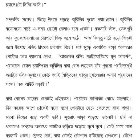
চ্যালেঞ্জটা নিচ্ছি আমি।”
সপ্তমীর সন্ধে। ভিড়ে উপচে পড়ছে জুবিলির পুজো প্যাণ্ডেলে। জুবিলির
বড়োসড়ো মাঠে এ-সময় ছোটো মেলাও বসে একটা। রকমারি স্টল, ভেলপুরি
আর ফুচকাওয়ালাদের চারপাশে ভিড় জমে ওঠে। আজ কিন্তু মাঠে বড়ো ভিড়টা
জমে উঠেছে বক্সিং রিংয়ের চারপাশ ঘিরে। মাঠ জুড়ে একাধিক বড়ো আকারের
পোস্টার আর ব্যানারে লেখা – ‘আজকের বক্সিং প্রতিযোগিতার মূল আকর্ষণ,
প্রাক্তন বেঙ্গল চ্যাম্পিয়ন জুবিলির বাঘা বোস লড়বেন তাঁর পুরনো প্রতিদ্বন্ধী
জয়হিন্দ বক্সিং ক্লাবের কোচ গদাই মিত্তিরের ছাত্র চ্যালেঞ্জার অনাথ প্রসাদের
সঙ্গে। নক আউট লড়াই।’
বাঘা বোসের কাজের ধরনটাই এইরকম। প্রচারের ব্যাপারটা বোঝে ভালোই।
দিন কয়েক আগে থেকেই বড়ো বড়ো পোস্টারে ছেয়ে ফেলেছে সারা পাড়া।
মাঝে নিজের বড়ো একটা ছবি। সুতরাং সাড়া পড়েছে ভালোই। ছবি না
থাকলেও অখ্যাত অনাথের নামটাও ছড়িয়ে পড়েছে মুখে মুখে। সেই সাথে নানা
রকমারি গুজব। সন্দেহ নেই, বাঘা বোসই কৌশলে ছড়িয়েছে সেগুলো। ডেঁপো