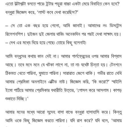
এতো উল্টাপাল্টা বলতে পারে৷ ইন্টার পড়ুয়া বাচ্চা একটা মেয়ে বিবাহিত কেন হবে?
বন্ধুরা জিজ্ঞেস করে, ‘লাস্ট কবে দেখা করেছিস?’
– সে তো এক বছর হয়ে গেলো, আমি জানাই। আমাদের লং ডিসটেন্স
রিলেশনশিপ। দুইজন দুই জেলায় থাকি৷ অনেকদিন পর পরই দেখা সাক্ষাৎ হয়।
– দেখ এর মধ্যে বিয়ে হয়ে গেছে৷ তোরে কিছু বলেনাই৷
আমি বন্ধুদের কথায় কান দেই না। আমার গার্লফ্রেন্ডের ওপর আমার বিশ্বাস
আছে। তবে মনে মনে যে খটকা লাগে না, তা না৷ যথেষ্ট চিন্তা হয়। টেনশনে
ঠিকমত খেতে পারিনা, ঘুমাতে পারিনা। সারারাত জেগে থাকি। গভীর রাতে দেখি
আমার প্রেমিকা অনলাইনে এক্টিভ নাউ। জিজ্ঞেস করি, ‘কি করো?’ স্মাইলি
ইমো পাঠিয়ে আমার প্রেমিকার যথারীতি উত্তর, ‘গোসল করে আসলাম। কাপড়
শুকাতে দিচ্ছি।’
আমার মনের মধ্যে আরো সন্দেহ বাসা বাধে৷ বন্ধুরা হাসাহাসি করে। কিন্তু
আমি ওকে কিছু জিজ্ঞেস করতে পারিনা। যদি রাগ করে? যদি বলে, ‘আমায়