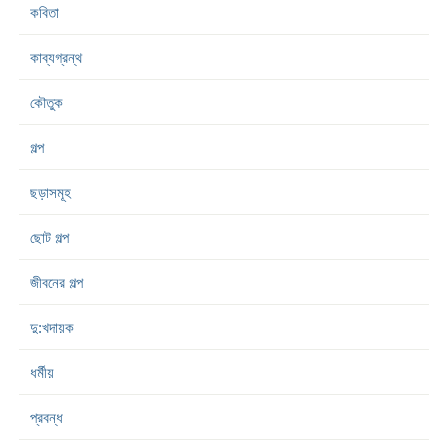
কবিতা
কাব্যগ্রন্থ
কৌতুক
গল্প
ছড়াসমূহ
ছোট গল্প
জীবনের গল্প
দু:খদায়ক
ধর্মীয়
প্রবন্ধ