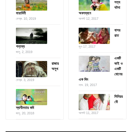
সত্য
ঘটনা
মায়াবিনী
অবলম্বনে
ফেব্রু. 10, 2019
আগস্ট 12, 2017
বাসর
রাত
গন্তব্য
জুন 17, 2017
জানু. 2, 2019
একটি
রাজার
ভাই ও
অসুখ
একটি
বোনের
এক দিন
ফেব্রু. 3, 2019
নভে. 19, 2017
সিনিয়র
বৌ
স্বাধীনতার কবি
আগস্ট 11, 2017
জানু. 20, 2018