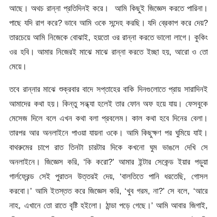
আছে। অথচ রান্না প্রতিদিনই করে। আমি কিছুই জিজ্ঞেস করতে পারিনা।
পাছে যদি রাগ করে? ভাবে আমি ওকে সন্দেহ করছি। যদি ব্রেকাপ করে দেয়?
তারচেয়ে আমি নিজেকে বোঝাই, হয়তো ওর রান্না করতে ভালো লাগে। কুকিং
ওর হবি। আমার নিজেরই মাঝে মাঝে রান্না করতে ইচ্ছা হয়, আরো ও তো
মেয়ে।
তবে রান্নার মাঝে শুক্রবার বাদে সপ্তাহের বাকি দিনগুলোতে প্রায় সারাদিনই
আমাদের কথা হয়। কিন্তু সন্ধ্যা হলেই তার ফোন অফ হয়ে যায়। ফেসবুকে
মেসেজ দিলে বলে এখন কথা বলা প্রবলেম। কাল কথা হবে দিনের বেলা।
তারপর আর অনলাইনে পাওয়া যায়না ওকে। আমি কিছুক্ষণ পর ঘুমিয়ে যাই।
বাথরুমের চাপে রাত তিনটা চারটার দিকে কখনো ঘুম ভাঙলে দেখি সে
অনলাইনে। জিজ্ঞেস করি, ‘কি করো?’ আমার ইন্টার সেকেন্ড ইয়ার পড়ুয়া
গার্লফ্রেন্ড সেই পুরাতন উত্তরই দেয়, ‘বালতিতে পানি ধরতেছি, গোসল
করবো।’ আমি ইতস্তত করে জিজ্ঞেস করি, ‘খুব গরম, না?’ সে বলে, ‘আরে
নাহ, এখানে তো রাতে বৃষ্টি হইলো। ঠান্ডা পড়ে গেছে।’ আমি আবার জিগাই,