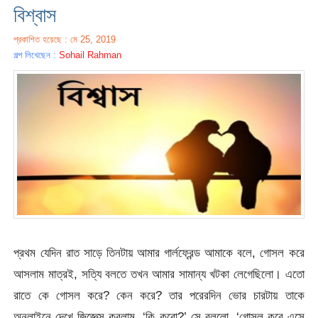
বিশ্বাস
প্রকাশিত হয়েছে : মে 25, 2019
গল্প লিখেছেন :
Sohail Rahman
প্রথম যেদিন রাত সাড়ে তিনটায় আমার গার্লফ্রেন্ড আমাকে বলে, গোসল করে
আসলাম মাত্রই, সত্যি বলতে তখন আমার সামান্য খটকা লেগেছিলো। এতো
রাতে কে গোসল করে? কেন করে? তার পরেরদিন ভোর চারটায় তাকে
অনলাইনে দেখে জিজ্ঞেস করলাম, ‘কি করো?’ সে বললো, ‘গোসল করে এসে