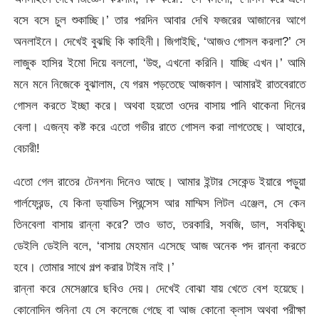
বসে বসে চুল শুকাচ্ছি।’ তার পরদিন আবার দেখি ফজরের আজানের আগে
অনলাইনে। দেখেই বুঝছি কি কাহিনী। জিগাইছি, ‘আজও গোসল করলা?’ সে
লাজুক হাসির ইমো দিয়ে বললো, ‘উহু, এখনো করিনি। যাচ্ছি এখন।’ আমি
মনে মনে নিজেকে বুঝালাম, যে গরম পড়তেছে আজকাল। আমারই রাতবেরাতে
গোসল করতে ইচ্ছা করে। অথবা হয়তো ওদের বাসায় পানি থাকেনা দিনের
বেলা। এজন্য কষ্ট করে এতো গভীর রাতে গোসল করা লাগতেছে। আহারে,
বেচারী!
এতো গেল রাতের টেনশন৷ দিনেও আছে। আমার ইন্টার সেকেন্ড ইয়ারে পড়ুয়া
গার্লফ্রেন্ড, যে কিনা ড্যাডিস প্রিন্সেস আর মাম্মিস লিটল এঞ্জেল, সে কেন
তিনবেলা বাসায় রান্না করে? তাও ভাত, তরকারি, সবজি, ডাল, সবকিছু৷
ডেইলি ডেইলি বলে, ‘বাসায় মেহমান এসেছে আজ অনেক পদ রান্না করতে
হবে। তোমার সাথে গল্প করার টাইম নাই।’
রান্না করে মেসেঞ্জারে ছবিও দেয়। দেখেই বোঝা যায় খেতে বেশ হয়েছে।
কোনোদিন শুনিনা যে সে কলেজে গেছে বা আজ কোনো ক্লাস অথবা পরীক্ষা