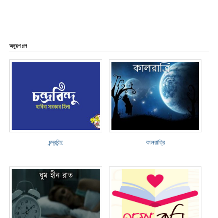
অনুরূপ গল্প
চন্দ্রবিন্দু
কালরাত্রি