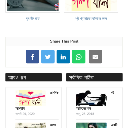
ঘুম হীন রাত
শ্রী শ্যামাচরণ কবিরাজ ভবন
Share This Post
আরও গল্প
সর্বাধিক পঠিত
মানবিক
বউ
আখ্যান
অফিসের বস
আগস্ট 29, 2020
জানু. 23, 2018
মেয়ে
একটি