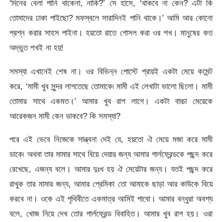
‘দিনের বেলা পানি থাকেনা, নাকি?’ সে হাসে, ‘থাকবে না কেন? এটা কি
তোমাদের ঢাকা পাইছো? মফস্বলে সারাদিনই পানি থাকে।’ আমি আর কোনো
প্রশ্ন করার সাহস পাইনা। হয়তো রাতে গোসল করা ওর শখ। মানুষের কত
অদ্ভুত শখই না হয়!
সমস্যা এখানেই শেষ না। ওর বিভিন্ন পোস্টে প্রায়ই একটা মেয়ে কমেন্ট
করে, ‘মামী খুব সুন্দর লাগতেছে তোমাকে৷ মামী এই লেখাটা ভালো ছিলো। মামী
তোমার সাথে একমত।’ আমার খুব রাগ লাগে। একটা বাচ্চা মেয়েকে
আরেকজন মামী কেন ডাকবে? কি সমস্যা?
পরে এই ভেবে নিজেকে সান্ত্বনা দেই যে, হয়তো ঐ মেয়ে মজা করে মামী
ডাকে৷ অথবা তার মামার সাথে বিয়ে দেয়ার জন্য আমার গার্লফ্রেন্ডকে পছন্দ করে
রেখেছে, এজন্য বলে। আমার দুঃখ হয় ঐ মেয়েটার জন্য। যতই পছন্দ করে
রাখুক তার মামার জন্য, আমার প্রেমিকা তো আমাকে ছাড়া আর কাউকে বিয়ে
করবে না। ওকে এই পৃথিবীতে একমাত্র আমিই পাবো। আমার বন্ধুরা অবশ্য
বলে, খোজ নিয়ে দেখ তোর গার্লফ্রেন্ড বিবাহিত। আমার খুব রাগ হয়। ওরা