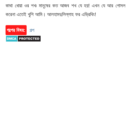
কাথা ধোয়া ওর শখ৷ মানুষের কত আজব শখ যে হয়! এখন যে আর গোসল
করেনা এতেই খুশি আমি। আলহামদুলিল্লাহ ফর এভ্রিথিং!
গল্পের বিষয়:
গল্প