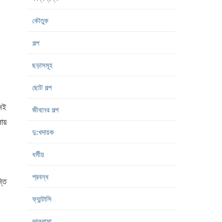
কৌতুক
গল্প
ছড়াসমূহ
ছোট গল্প
নেই
জীবনের গল্প
লায়
দু:খদায়ক
ধর্মীয়
প্রবন্ধ
্তি
ফ্যান্টাসি
ভালবাসা