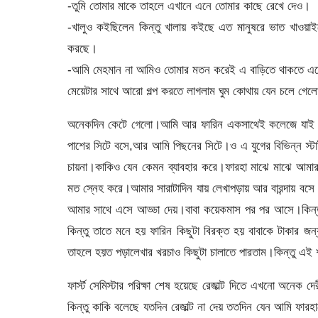
-তুমি তোমার মাকে তাহলে এখানে এনে তোমার কাছে রেখে দেও।
-খালুও কইছিলেন কিন্তু খালায় কইছে এত মানুষরে ভাত খাওয়
করছে।
-আমি মেহমান না আমিও তোমার মতন করেই এ বাড়িতে থাকতে এ
মেয়েটার সাথে আরো গল্প করতে লাগলাম ঘুম কোথায় যেন চলে গেলো
অনেকদিন কেটে গেলো।আমি আর ফারিন একসাথেই কলেজে যাই। ক
পাশের সিটে বসে,আর আমি পিছনের সিটে।ও এ যুগের বিভিন্ন স্
চায়না।কাকিও যেন কেমন ব্যাবহার করে।ফারহা মাঝে মাঝে আমা
মত স্নেহ করে।আমার সারাটাদিন যায় লেখাপড়ায় আর বারন্দায় বস
আমার সাথে এসে আড্ডা দেয়।বাবা কয়েকমাস পর পর আসে।কিন্ত
কিন্তু তাতে মনে হয় ফারিন কিছুটা বিরক্ত হয় বাবাকে টাকার 
তাহলে হয়ত পড়ালেখার খরচাও কিছুটা চালাতে পারতাম।কিন্তু এই
ফার্স্ট সেমিস্টার পরিক্ষা শেষ হয়েছে রেজাল্ট দিতে এখনো অন
কিন্তু কাকি বলেছে যতদিন রেজাল্ট না দেয় ততদিন যেন আমি ফ