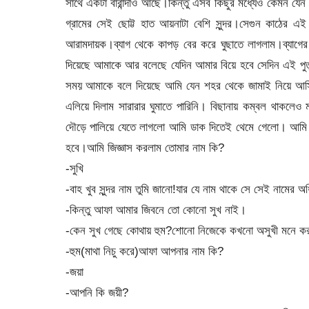
সাথে একটা বারান্দাও আছে।কিন্তু এসব কিছুর মধ্যেও কেমন যেন 
গ্রামের সেই ছোট্ট হাত আয়নাটা বেশি সুন্দর।সেগুন কাঠের এ
আরামদায়ক।ব্যাগ থেকে কাপড় বের করে ঘুছাতে লাগলাম।ব্যাগের 
দিয়েছে আমাকে আর বলেছে যেদিন আমার বিয়ে হবে সেদিন এই পুতু
সময় আমাকে বলে দিয়েছে আমি যেন শহর থেকে জামাই নিয়ে আসি
এলিয়ে দিলাম সারারার ঘুমাতে পারিনি। বিছানায় কম্বল থাকলেও
দৌড়ে পালিয়ে যেতে লাগলো আমি ডাক দিতেই থেমে গেলো। আমি 
হবে।আমি জিজ্ঞাস করলাম তোমার নাম কি?
-সুখি
-বাহ খুব সুন্দর নাম তুমি জানো!যার যে নাম থাকে সে সেই নামের অ
-কিন্তু আফা আমার জিবনে তো কোনো সুখ নাই।
-কেন সুখ গেছে কোথায় হুম?শোনো নিজেকে কখনো অসুখী মনে কর
-হুম(মাথা নিচু করে)আফা আপনার নাম কি?
-জয়া
-আপনি কি জয়ী?