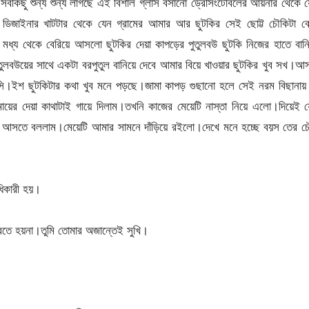
সবকিছু শুন্য শুন্য লাগছে এই বিশাল গ্লাস বসানো ড্রেসিংটেবিলের আয়নার থেকে 
ই ডিজাইনার খাটটার থেকে যেন গ্রামের আমার আর ছুটকির সেই ছোট্ট চৌকিটা ব
মধ্য থেকে বেরিয়ে আসলো ছুটকির দেয়া কাপড়ের পুতুলবউ ছুটকি নিজের হাতে বান
লবউয়ের সাথে একটা বরপুতুল বানিয়ে দেবে আমার বিয়ে খাওয়ার ছুটকির খুব সখ।আ
।ইশ ছুটকিটার কথা খুব মনে পড়ছে।জামা কাপড় গুছানো হলে সেই নরম বিছানায় 
 মায়ের দেয়া কাথাটাই গায়ে দিলাম।তখনি কাজের মেয়েটি নাস্তা নিয়ে এলো।দিয়েই 
আসতে বললাম।মেয়েটি আমার সামনে দাঁড়িয়ে রইলো।দেখে মনে হচ্ছে বয়স তের চৌদ
ধিকারী হয়।
তে হয়না।তুমি তোমার অজান্তেই সুখি।