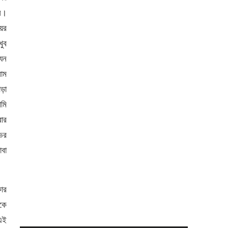
েন।
য়ের
খুব
যেন
লাম
ড়া
মি
রার
ভির
াবা
কার
াকে
এই