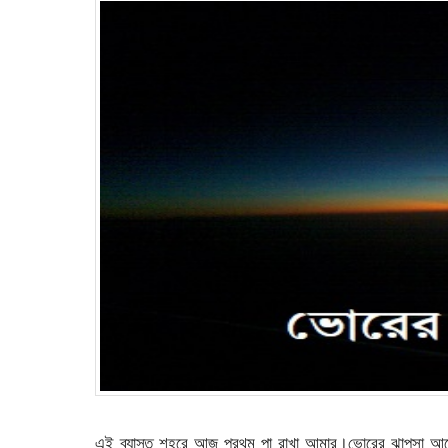
এই ব্যাস্ত শহরে আজ প্রথম পা রাখা আমার।ভোরের ঝাপসা আল