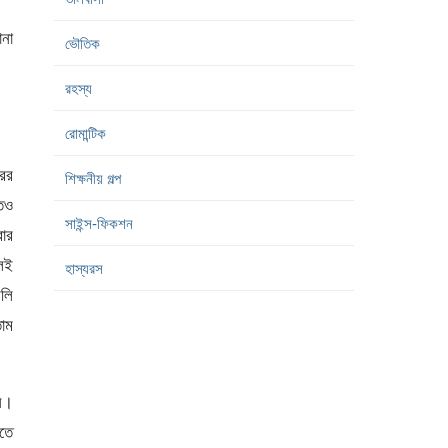
না
ভৌতিক
রহস্য
রোমান্টিক
ের
শিক্ষনীয় গল্প
তেও
সাইন্স-ফিকশন
ার
লেই
হাস্যরস
লি
তাম
নি।
িতে