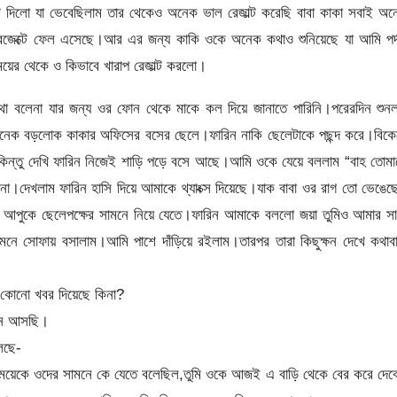
্ট দিলো যা ভেবেছিলাম তার থেকেও অনেক ভাল রেজাল্ট করেছি বাবা কাকা সবাই অ
ই সাবজেক্টে ফেল এসেছে।আর এর জন্য কাকি ওকে অনেক কথাও শুনিয়েছে যা আমি পর্
য়ের থেকে ও কিভাবে খারাপ রেজাল্ট করলো।
কথা বলেনা যার জন্য ওর ফোন থেকে মাকে কল দিয়ে জানাতে পারিনি।পরেরদিন শুন
েক বড়লোক কাকার অফিসের বসের ছেলে।ফারিন নাকি ছেলেটাকে পছন্দ করে।বিকে
িন্তু দেখি ফারিন নিজেই শাড়ি পড়ে বসে আছে।আমি ওকে যেয়ে বললাম “বাহ তোমা
না।দেখলাম ফারিন হাসি দিয়ে আমাকে থ্যাংক্স দিয়েছে।যাক বাবা ওর রাগ তো ভেঙে
ন আপুকে ছেলেপক্ষের সামনে নিয়ে যেতে।ফারিন আমাকে বললো জয়া তুমিও আমার স
 সোফায় বসালাম।আমি পাশে দাঁড়িয়ে রইলাম।তারপর তারা কিছুক্ষন দেখে কথাবার
ে কোনো খবর দিয়েছে কিনা?
েনে আসছি।
লছে-
েয়েকে ওদের সামনে কে যেতে বলেছিল,তুমি ওকে আজই এ বাড়ি থেকে বের করে দেব