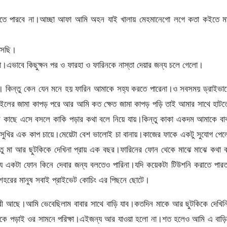
াইতে পারবে না।আচ্ছা আফা আমি অহন যাই খালায় মেহমানেগো লগে কতা কইতে মা
সেছি।
।এভাবে কিছুক্ষন পর ও ফারহা ও ফারিনকে নাস্তা দেয়ার জন্য চলে গেলো।
িন্তু কেন যেন মনে হয় ফারিন আমাকে সহ্য করতে পারেনা।ও সবসময় ড্রাইভার
টাইলের জামা কাপড় পরে আর আমি কত ক্ষেত জামা কাপড় পড়ি তাই আমার সাথে হাট
র কাছে এসে বসলে কাকি পড়ার কথা বলে নিয়ে যায়।কিন্তু কাকা একদম আমাকে বাব
ে সুখির এক কাপ চায়ে।মেয়েটা বেশ ভালোই চা বানায়।কাজের ফাকে একটু সুযোগ পে
ু মা আর ছুটকিকে দেখিনা প্রায় এক বছর।ফারিনের ফোন থেকে মাঝে মাঝে কথা ব
জন্য একটা ফোন কিনে দেবার জন্য বলতেও পারিনা।যদি কয়েকটা টিউশনি করাতে পার
 শহরের মানুষ সবাই প্রাইভেট কোচিং এর পিছনে ছোটে।
েক দেরী আছে।আমি ভেবেছিলাম বাবার সাথে বাড়ি যাব।কতদিন মাকে আর ছুটকিকে দেখি
ারহাকে পড়াই ওর সামনে পরিক্ষা।এইজন্য আর যাওয়া হলো না।শত হলেও আমি এ বাড়