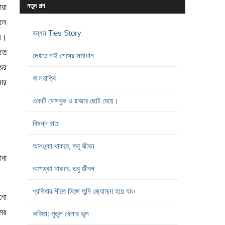
নতুন গল্প
ারা
লে
বন্ধন Ties Story
ল।
সতে
দেখতে চাই শেষের সমাধান
ের
কালরাত্রি
ার
একটি ফেসবুক ও রাজার ছোট মেয়ে।
বিষন্ন রাত
আশঙ্কা থাকবে, তবু জীবন
বা
আশঙ্কা থাকবে, তবু জীবন
প্রতিবার শীতে ভিজে তুমি জ্যোস্না হয়ে যাও
নো
মের
কবিতা: পুতুল খেলার ভুল