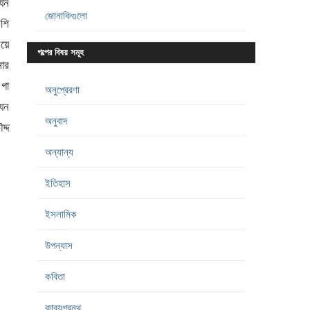
যেন
জোনাকিগুলো
েশি
িয়ে
গল্পের বিষয় সমূহ
সার
গা
অনুপ্রেরণা
যেন
অনুবাদ
্দ
অন্যান্য
ইতিহাস
ইসলামিক
উপন্যাস
কবিতা
কাব্যগ্রন্থ