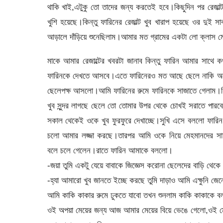
থাকি খাই,এটুকু তো তাদের জন্য করতেই হবে।কিছুদিন পর রেজাল
খুশি হয়েছে।কিন্তু ফারিনের রেজাল্ট খুব খারাপ হয়েছে ওর দু
আড়ালে দাঁড়িয়ে শুনেছিলাম।আমার মত গ্রামের একটা লো ক্লাস মে
মাকে আমার রেজাল্টের খবরটা জানাব কিন্তু ফারিন আমার সাথে 
ফারিনকে দেখতে আসবে।এতে ফারিনেরও মত আছে ছেলে নাকি অন
ছেলেপক্ষ আসলো।আমি ফারিনের রুমে ফারিনকে সাজাতে গেলাম।ক
খুব সুন্দর লাগছে ছেলে তো তোমার উপর থেকে চোখই সরাতে পারবে
সকাল থেকেই ওকে খুব ফুরফুরে দেখাচ্ছে।সুখি এসে বললো ফারি
চলো আমার লজ্জা করছে।তারপর আমি ওকে নিয়ে মেহমানদের সামনে
বলে চলে গেলেন।রাতে ফারিন আমাকে বললো।
-জয়া তুমি একটু যেয়ে বাবাকে জিজ্ঞেস করোনা ছেলেদের বাড়ি থেক
-হ্যা আমারো খুব জানতে ইচ্ছে করছে তুমি দাড়াও আমি এক্ষুনি জ
আমি কাকি কাকার রুমে ঢুকতে যাবো তখন শুনলাম কাকি কাকাকে ব
ওই অপয়া মেয়ের জন্য আজ আমার মেয়ের বিয়ে ভেঙে গেলো,ওই ম