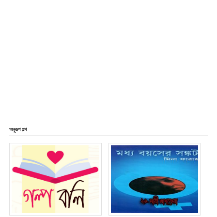
অনুরূপ গল্প