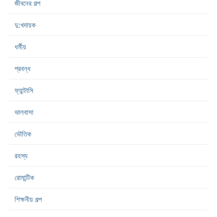
জীবনের গল্প
দু:খদায়ক
ধর্মীয়
প্রবন্ধ
ফ্যান্টাসি
ভালবাসা
ভৌতিক
রহস্য
রোমান্টিক
শিক্ষনীয় গল্প