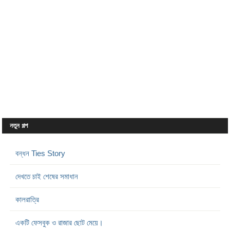
নতুন গল্প
বন্ধন Ties Story
দেখতে চাই শেষের সমাধান
কালরাত্রি
একটি ফেসবুক ও রাজার ছোট মেয়ে।