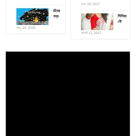
নভে. 19, 2017
চাঁদের
সিনিয়র
গন্ধ
বৌ
জানু. 24, 2018
আগস্ট 11, 2017