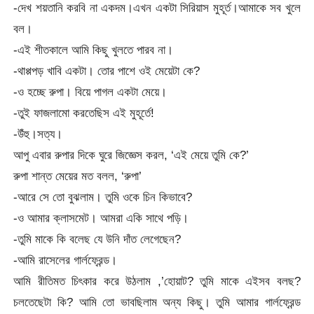
-দেখ শয়তানি করবি না একদম।এখন একটা সিরিয়াস মুহূর্ত।আমাকে সব খুলে
বল।
-এই শীতকালে আমি কিছু খুলতে পারব না।
-থাপ্পপড় খাবি একটা। তোর পাশে ওই মেয়েটা কে?
-ও হচ্ছে রুপা। বিয়ে পাগল একটা মেয়ে।
-তুই ফাজলামো করতেছিস এই মুহূর্তে!
-উঁহু।সত্য।
আপু এবার রুপার দিকে ঘুরে জিজ্ঞেস করল, ‘এই মেয়ে তুমি কে?’
রুপা শান্ত মেয়ের মত বলল, ‘রুপা’
-আরে সে তো বুঝলাম। তুমি ওকে চিন কিভাবে?
-ও আমার ক্লাসমেট। আমরা একি সাথে পড়ি।
-তুমি মাকে কি বলেছ যে উনি দাঁত লেগেছেন?
-আমি রাসেলের গার্লফ্রেন্ড।
আমি রীতিমত চিৎকার করে উঠলাম ,’হোয়াট? তুমি মাকে এইসব বলছ?
চলতেছেটা কি? আমি তো ভাবছিলাম অন্য কিছু। তুমি আমার গার্লফ্রেন্ড