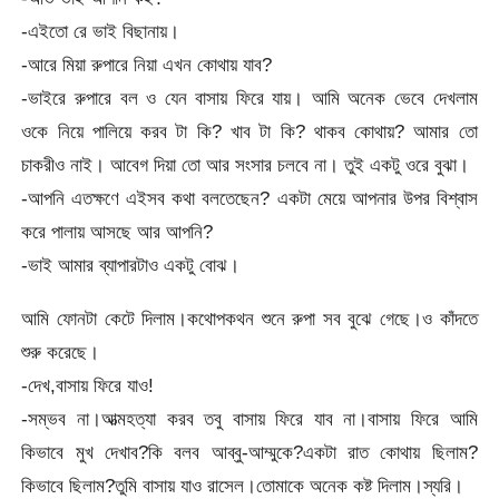
-এইতো রে ভাই বিছানায়।
-আরে মিয়া রুপারে নিয়া এখন কোথায় যাব?
-ভাইরে রুপারে বল ও যেন বাসায় ফিরে যায়। আমি অনেক ভেবে দেখলাম
ওকে নিয়ে পালিয়ে করব টা কি? খাব টা কি? থাকব কোথায়? আমার তো
চাকরীও নাই। আবেগ দিয়া তো আর সংসার চলবে না। তুই একটু ওরে বুঝা।
-আপনি এতক্ষণে এইসব কথা বলতেছেন? একটা মেয়ে আপনার উপর বিশ্বাস
করে পালায় আসছে আর আপনি?
-ভাই আমার ব্যাপারটাও একটু বোঝ।
আমি ফোনটা কেটে দিলাম।কথোপকথন শুনে রুপা সব বুঝে গেছে।ও কাঁদতে
শুরু করেছে।
-দেখ,বাসায় ফিরে যাও!
-সম্ভব না।আত্মহত্যা করব তবু বাসায় ফিরে যাব না।বাসায় ফিরে আমি
কিভাবে মুখ দেখাব?কি বলব আব্বু-আম্মুকে?একটা রাত কোথায় ছিলাম?
কিভাবে ছিলাম?তুমি বাসায় যাও রাসেল।তোমাকে অনেক কষ্ট দিলাম।স্যরি।