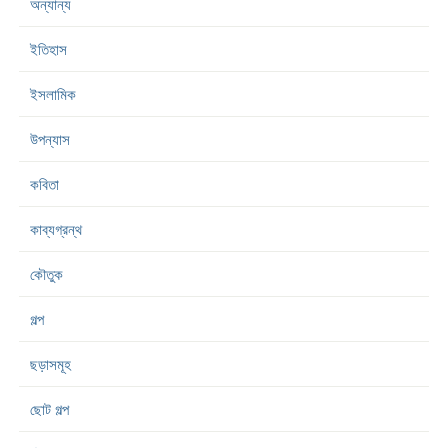
অন্যান্য
ইতিহাস
ইসলামিক
উপন্যাস
কবিতা
কাব্যগ্রন্থ
কৌতুক
গল্প
ছড়াসমূহ
ছোট গল্প