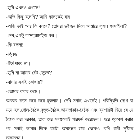
-তুমি এখনও এখানে!
-অভি কিছু বলেনি? আমি কালকেই যাব।
-অভি ভাই আর কি বলবে? তোমরা দুইজন মিলে আমারে ক্যান ফাসাইলা?
-দেখ,একটু কম্প্রোমাইজ কর।
-কি বললা!
-প্লিজ
-উঁহু!পারব না।
-তুমি না আমার বেষ্ট ফ্রেন্ড?
-বাসার সবাই কোথায়?
-তোমার বাবার রুমে।
আব্বার রুমে ভয়ে ভয়ে ঢুকলাম। দেখি সবাই এখানেই। পরিস্থিতি দেখে যা
মনে হল,গোল-বৈঠক,বৃত্ত-বৈঠক,আয়াতাকার-বৈঠক এবং ব্যাপারটা নিয়ে যে যে
বৈঠক করা দরকার, তারা তার সবগুলোই পারফর্ম করেছেন। ঘরে প্রবেশ করার
পর সবাই আমার দিকে যতটা অসম্ভব তার থেকেও বেশি রাগী দৃষ্টিতে
তাকালেন।