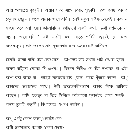
আমি আপাতত গৃহবন্দী। আমার সাথে সাথে রুপাও গৃহবন্দী। রুপা হচ্ছে আমার
ক্লোজ ফ্রেন্ড। ওকে অনেক ভালোবাসি। সেই স্কুল লাইফ থেকেই। কখনও
সাহস করে বলা হয়নি ভালোবাসার গোছানো একটা কথা, ‘রুপা তোমাকে না
অনেক ভালোবাসি।’ এই একটা কথা বলতে পারিনি জন্যই সে আজ
অনেকদূরে। তার ভালোবাসার সুরগুলোয় আজ অন্য কেউ আশ্রিত।
শুনেছি আম্মা নাকি দাঁত লেগেছেন। আপাতত তার মাথায় পানি দেওয়া হচ্ছে।
আব্বা বাড়িতে ফেরেন নি এখনও। ফিরলে তিনিও যে দাঁত লাগবেন না এটা
আশা করা যাচ্ছে না। ভাইয়া সম্ভবত তার পুরনো বেতটা খুঁজতে ব্যস্ত। আপু
আমাদের দুইজনের সাথে। উনি ভাবলেশহীনভাবে আমার দিকে তাকিয়ে
আছেন। আমি গুরুত্ব না দিয়ে সিলিঙ্গে আটকানো ফ্যানটার ঘোরা দেখছি।
বাসায় ঢুকেই গৃহবন্দী। কি হয়েছে এখনও জানিনা।
আপু একটু কেশে বলল,’মেয়েটা কে?’
আমি উদাসভাবে বললাম,’কোন মেয়ে?’