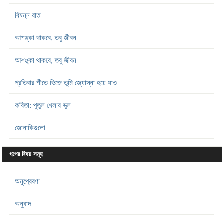
বিষন্ন রাত
আশঙ্কা থাকবে, তবু জীবন
আশঙ্কা থাকবে, তবু জীবন
প্রতিবার শীতে ভিজে তুমি জ্যোস্না হয়ে যাও
কবিতা: পুতুল খেলার ভুল
জোনাকিগুলো
গল্পের বিষয় সমূহ
অনুপ্রেরণা
অনুবাদ