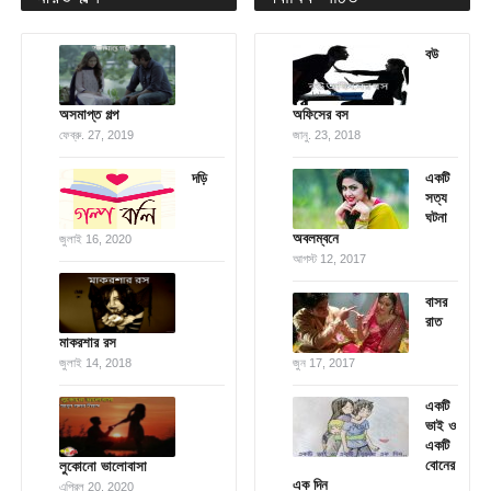
বউ
অসমাপ্ত গল্প
অফিসের বস
ফেব্রু. 27, 2019
জানু. 23, 2018
দড়ি
একটি
সত্য
ঘটনা
অবলম্বনে
জুলাই 16, 2020
আগস্ট 12, 2017
বাসর
রাত
মাকরশার রস
জুলাই 14, 2018
জুন 17, 2017
একটি
ভাই ও
একটি
বোনের
লুকোনো ভালোবাসা
এক দিন
এপ্রিল 20, 2020