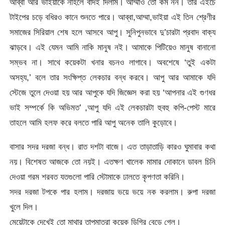
আব্বা আর ভাইয়াকে নাহলে বাদই দিলাম। আম্মাও তো কম নন। তার এইচে
টাইপের চড়ে বধিরও কানে শুনতে পারে। আব্বা,আম্মা,ভাইয়া এই তিন শ্রেণীর
সমাজের সিরিয়াল শেষ হলে আসবে আপু। সুনিপুনভাবে দু’চারটা প্রবাদ বাক্য
ঝাড়বে। এই যেমন আমি নাকি মানুষ নই। আমাকে পিটিয়েও মানুষ বানানো
সম্ভব না। সাথে কয়েকটা খনার বচনও লাগাবে। অবশেষে ‘তুই একটা
অসহ্য,’ বলে তার সংক্ষিপ্ত লেকচার বন্ধ করবে। আপু আর আমাকে যদি
স্টেজে তুলে দেওয়া হয় আর আপুকে যদি জিজ্ঞেস করা হয় ‘আপনার এই গুণধর
ভাই সম্পর্কে কি অভিমত’ ,আপু যদি এই লেকচারটা হুবহু কপি-পেস্ট মারে
তাহলে আমি হলফ করে বলতে পারি আপু অনেক তালি কুড়োবে।
বাসার সদর দরজা বন্ধ। রাত দশটা বাজে। এত তাড়াতাড়ি কারও ঘুমাবার কথা
নয়। বিশেষত আজকে তো নয়ই। এতক্ষণ খালেক মামার দোকানে ডাবল চিনি
দেওয়া গরম শরবত যতগুলো পারি স্টোমাকে ঢালতে কৃপণতা করিনি।
সদর দরজা টপকে পার হলাম। দরজায় ভয়ে ভয়ে নক করলাম। রুপা দরজা
খুলে দিল।
মেয়েটাকে দেখেই তো মাথার তাপমাত্রা কয়েক ডিগ্রি বেড়ে গেল।