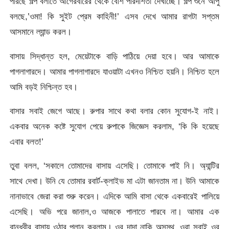
পারছে গল্প বলাতে আগেরবারের থেকে বেশি পারদর্শিতা দেখাচ্ছে। গল্প শুনে আপু
বলছে,’ওমা! কি সুইট প্রেম কাহিনী!’ এসব দেখে আমার রাগটা সপ্তম
আসমানে ল্যান্ড করল।
বাসায় সিদ্ধান্ত হল, মেয়েটাকে বাড়ি পাঠিয়ে দেয়া হবে। আর আমাকে
পাগলাগারদে। আমার পাগলাগারদে যাওয়াটা এখনও নিশ্চিত হয়নি। নিশ্চিত হলে
আমি বড়ই নিশ্চিন্ত হব।
বাসার সবাই জেগে আছে। রুপার সাথে কথা বলার কোন সুযোগ-ই নাই।
একবার অনেক কষ্টে সুযোগ পেয়ে রুপাকে জিজ্ঞেস করলাম, ‘কি কি হয়েছে
এবার বলত!’
তুবা বলল, ‘সকালে তোমাদের বাসায় এসেছি। তোমাকে পাই নি। অ্যান্টির
সাথে দেখা। উনি যে তোমার রবার্ট-ক্লাইভ মা এটা জানতাম না। উনি আমাকে
নানাভাবে জেরা করা শুরু করেন। এদিকে আমি বাসা থেকে একবারেই পালিয়ে
এসেছি। অভি পরে জানাল,ও আজকে পালাতে পারবে না। আমার এক
বান্ধবীর বাসায় ওঠার প্লান করলাম। ওর দাদা নাকি অসুস্থ, ওরা সবাই ওর