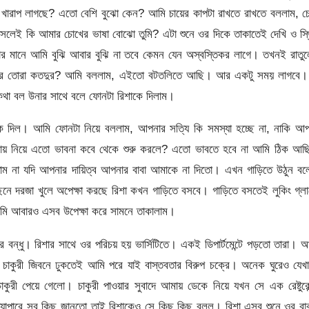
খারাপ লাগছে? এতো বেশি বুঝো কেন? আমি চায়ের কাপটা রাখতে রাখতে বললাম, চ
আসলেই কি আমার চোখের ভাষা বোঝো তুমি? এটা শুনে ওর দিকে তাকাতেই দেখি ও স্
র মানে আমি বুঝি আবার বুঝি না তবে কেমন যেন অস্বস্তিকর লাগে। তখনই রাতুল
কিরে তোরা কতদুর? আমি বললাম, এইতো বটতলিতে আছি। আর একটু সময় লাগবে।
কথা বল উনার সাথে বলে ফোনটা রিশাকে দিলাম।
কে দিল। আমি ফোনটা নিয়ে বললাম, আপনার সত্যি কি সমস্যা হচ্ছে না, নাকি আপ
মায় নিয়ে এতো ভাবনা কবে থেকে শুরু করলে? এতো ভাবতে হবে না আমি ঠিক আছ
াম না যদি আপনার দায়িত্ব আপনার বাবা আমাকে না দিতো। এখন গাড়িতে উঠুন বল
ে দরজা খুলে অপেক্ষা করছে রিশা কখন গাড়িতে বসবে। গাড়িতে বসতেই লুকিং গ্ল
ি আবারও এসব উপেক্ষা করে সামনে তাকালাম।
র বন্ধু। রিশার সাথে ওর পরিচয় হয় ভার্সিটিতে। একই ডিপার্টমেন্টে পড়তো তারা। 
চাকুরী জিবনে ঢুকতেই আমি পরে যাই বাস্তবতার বিরুপ চক্রে। অনেক ঘুরেও যেখ
াকুরী পেয়ে গেলো। চাকুরী পাওয়ার সুবাদে আমায় ডেকে নিয়ে যখন সে এক রেষ্টুরেন
যাপারে সব কিছু জানতো তাই রিশাকেও সে কিছু কিছু বলল। রিশা এসব শুনে ওর বা