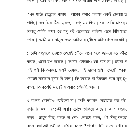
গেলো। আর রিশাকে দেখলাম সামনে আমার দিকে তাকিয়ে হাসছে।
এখন যাচ্ছি রাতুলের বাসায়। আমার বাসাও অবশ্য একই জেলায় 
পাচ্ছি। ওর বিয়ে ঠিক হয়েছে। প্রেমের বিয়ে। ওরা নাকি চার
কিন্তু সেদিন যখন ওর হবু বউ একেবারে অফিসে এসে রিসিপশ
গেছে। আমি আর রাতুল তখন অফিস ক্যান্টিনে কফি খেতে এসেছি
মেয়েটা রাতুলকে দেখতে পেয়েই দৌড়ে এসে ওকে জড়িয়ে ধরে কাঁ
বলছে, এতো রাগ হয়েছে। আমার ফোনটাও ধরা যাবে না। জানো কাল 
এই শশী কি করছো, সবাই দেখছে, এই ছাড়ো তুমি। মেয়েটা আর
মেয়েটা সারারাত ঘুমায় নি কাল। কি করেছে না জিজ্ঞেস করে তুই
বলল, কি করেছি মানে? সারারাত কেঁদেছি জানেন।
ও আমার ফোনটাও ধরছিলো না। আমি বললাম, সারারাত কত কষ্
ঘুমানোর কথা। মেয়েটা অবাক চোখে তাকিয়ে আছে। আমি রাতুলক
জন্য। রাতুল কিছু বলছে না দেখে মেয়েটা বলল, এই কিছু ব
বলল, হ্যা এই তুই কি বলছিস বলতো? পুরো দৃশ্যটা দেখে রিশা 