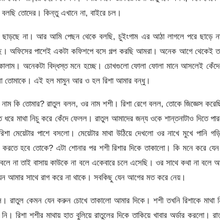
বলছি তোদের। কিন্তু এখানে না, বাইরে চল।
জন্য ছাড়ছে না। আর আমি পেছন থেকে বলছি, চুইংগাম এর আঠা লাগলে পরে ছাড়ে 
ছে। অফিসের পাশেই একটা কফিশপে বসে গল্প করছি আমরা। অনেক আগে থেকেই তা
াকালাম। অনেকটা বিদ্ধস্ত মনে হচ্ছে। চোখগুলো ফোলা ফোলা মানে আসলেই কেঁদে
না তোমাকে। এই হল মামুন আর ও হল রিশা আমার বন্ধু।
ল, নাম কি তোমার? রাতুল বলল, ওর নাম শশী। রিশা রেগে বলল, তোকে জিজ্ঞেস করে
ত ধরে মাথা নিচু করে কেঁদে ফেলল। রাতুল আমাদের জন্য ওকে শান্তনাটাও দিতে পা
শা মেয়েটার পাশে বসলো। মেয়েটার মাথা উঠিয়ে দেখলো ওর নাখে মুখে পানি গড়ি
য়ে করতে হবে তোকে? এটা শোনার পর শশী রিশার দিকে তাকালো। কি মনে করে যেন
 বলে না তাই বাসায় কাউকে না বলে একেবারে চলে এসেছি। ওর সাথে কথা না বলে 
েন আমার সাথে রাগ করে না থাকে। সবকিছু যেন আগের মত করে নেয়।
স। রাতুল কেমন যেন করুন চোখে তাকালো আমার দিকে। শশী তখনি রিশাকে মাথা ন
ি। রিশা শশীর মাথায় হাত বুলিয়ে রাতুলের দিকে তাকিয়ে খাবার অর্ডার করলো। রা