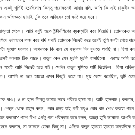
ে একটু খুশিই হয়েছিলাম কিন্তু পরোক্ষনেই আবার বলি, আমি কি এই চাকুরীর জ
ন অভিজ্ঞতা ছাড়াই ঢুকি তবে অফিসের তো ক্ষতি হয়ে যাবে।
্যতা থেকে। আমি শুধুই ওকে ইন্টার্নশিপের ব্যবস্থাটা করে দিয়েছি। তোমাকেও 
 শিখে ভালভাবে কাজ করে যদি সবাই তোমাকে সিলেক্ট করে তবেই তুমি জবটা পেয়ে যা
কটা সুযোগ দরকার। আপনাকে কি বলে যে ধন্যবাদ দিব বুঝতে পারছি না। রিশা ব
সেই বললাম ঠিক আছে। রাতুল কেন যেন মুচকি মুচকি হাসছিলো। এরপর আমি ওদ
পরেই আমি সিলেক্ট হয়ে যাই। সেদিন রাতুল খুশিতে পার্টি দিয়েছিল। রিশা অভিনন
কে। আপনি না হলে হয়তো এসব কিছুই হতো না। মৃদু হেসে বলেছিল, তুমি তোম
তুলকে দাও। ও না হলে কিন্তু আমার সাথে পরিচয় হতো না। আমি হাসলাম। বললাম
া। পেছন থেকে রাতুল বলল, তোর জন্য যাই করি তবুও তোর ঋন শোধ করতে পারব 
ঋন বলতো? পাশে রিশা একটু গলা পরিস্কার করে বলল, আচ্ছা তুমি আমাকে আপনি 
েসে বললাম, না আসলে তেমন কিছু না। এদিকে রাতুল হাসতে হাসতে অন্যদিকে চ