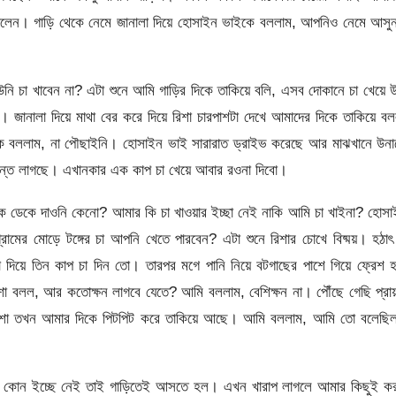
মালেন। গাড়ি থেকে নেমে জানালা দিয়ে হোসাইন ভাইকে বললাম, আপনিও নেমে আসু
 চা খাবেন না? এটা শুনে আমি গাড়ির দিকে তাকিয়ে বলি, এসব দোকানে চা খেয়ে 
। জানালা দিয়ে মাথা বের করে দিয়ে রিশা চারপাশটা দেখে আমাদের দিকে তাকিয়ে ব
ে বললাম, না পৌছাইনি। হোসাইন ভাই সারারাত ড্রাইভ করেছে আর মাঝখানে উনা
লান্ত লাগছে। এখানকার এক কাপ চা খেয়ে আবার রওনা দিবো।
 ডেকে দাওনি কেনো? আমার কি চা খাওয়ার ইচ্ছা নেই নাকি আমি চা খাইনা? হোসা
মের মোড়ে টঙ্গের চা আপনি খেতে পারবেন? এটা শুনে রিশার চোখে বিষ্ময়। হঠা
 দিয়ে তিন কাপ চা দিন তো। তারপর মগে পানি নিয়ে বটগাছের পাশে গিয়ে ফ্রেশ 
শা বলল, আর কতোক্ষন লাগবে যেতে? আমি বললাম, বেশিক্ষন না। পৌঁছে গেছি প্র
রিশা তখন আমার দিকে পিটপিট করে তাকিয়ে আছে। আমি বললাম, আমি তো বলেছিল
ার কোন ইচ্ছে নেই তাই গাড়িতেই আসতে হল। এখন খারাপ লাগলে আমার কিছুই কর