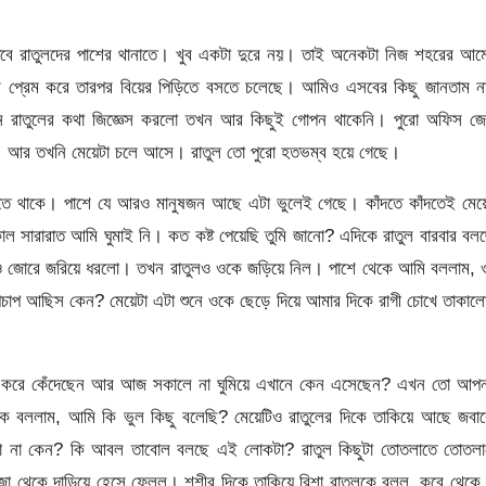
তবে রাতুলদের পাশের থানাতে। খুব একটা দুরে নয়। তাই অনেকটা নিজ শহরের আম
বছর প্রেম করে তারপর বিয়ের পিড়িতে বসতে চলেছে। আমিও এসবের কিছু জানতাম ন
নে রাতুলের কথা জিজ্ঞেস করলো তখন আর কিছুই গোপন থাকেনি। পুরো অফিস জে
। আর তখনি মেয়েটা চলে আসে। রাতুল তো পুরো হতভম্ব হয়ে গেছে।
দতে থাকে। পাশে যে আরও মানুষজন আছে এটা ভুলেই গেছে। কাঁদতে কাঁদতেই মেয়ে
সারারাত আমি ঘুমাই নি। কত কষ্ট পেয়েছি তুমি জানো? এদিকে রাতুল বারবার বল
ও জোরে জরিয়ে ধরলো। তখন রাতুলও ওকে জড়িয়ে নিল। পাশে থেকে আমি বললাম, 
 চুপচাপ আছিস কেন? মেয়েটা এটা শুনে ওকে ছেড়ে দিয়ে আমার দিকে রাগী চোখে তাকা
ট করে কেঁদেছেন আর আজ সকালে না ঘুমিয়ে এখানে কেন এসেছেন? এখন তো আপন
ে বললাম, আমি কি ভুল কিছু বলেছি? মেয়েটিও রাতুলের দিকে তাকিয়ে আছে জবাব
লছো না কেন? কি আবল তাবোল বলছে এই লোকটা? রাতুল কিছুটা তোতলাতে তোতলা
দরজা থেকে দাড়িয়ে হেসে ফেলল। শশীর দিকে তাকিয়ে রিশা রাতুলকে বলল, কবে থেকে