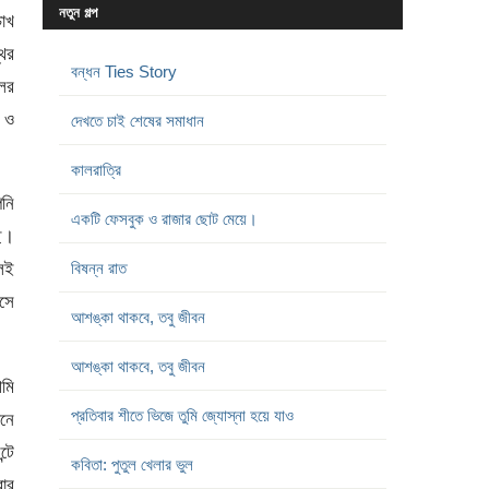
নতুন গল্প
োখ
থির
বন্ধন Ties Story
ের
 ও
দেখতে চাই শেষের সমাধান
কালরাত্রি
নি
একটি ফেসবুক ও রাজার ছোট মেয়ে।
ি।
েই
বিষন্ন রাত
াসে
আশঙ্কা থাকবে, তবু জীবন
আশঙ্কা থাকবে, তবু জীবন
আমি
প্রতিবার শীতে ভিজে তুমি জ্যোস্না হয়ে যাও
ানে
্টে
কবিতা: পুতুল খেলার ভুল
বার