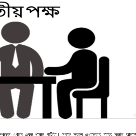
দেখছেন ওখানে একটু থামান গাড়িটা। সকাল সকাল এখানেকার চায়ের মজাই আলাদ