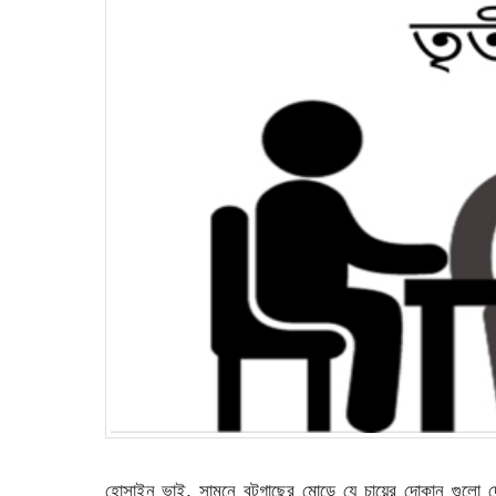
হোসাইন ভাই, সামনে বটগাছের মোড়ে যে চায়ের দোকান গুলো 