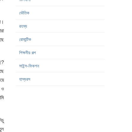
ভৌতিক
না।
রহস্য
রা
ছে
রোমান্টিক
শিক্ষনীয় গল্প
ছি?
সাইন্স-ফিকশন
রছে
হাস্যরস
য়ে
 ও
আমি
িচু
তুল