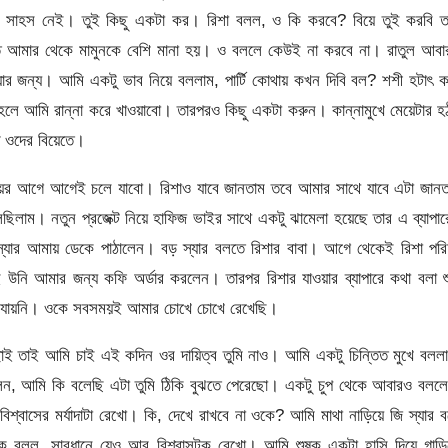
 সাহস নেই। তুই কিছু একটা কর। রিশা বলল, ও কি করবে? বিয়ে তুই করবি ত
 আমার থেকে মামুনকে বেশি মানা হয়। ও বললে কেউই না করবে না। রাতুল আবা
র জন্য। আমি একটু ভাব নিয়ে বললাম, পার্টি কোথায় কখন দিবি বল? শশী হটাৎ 
হলে আমি রান্না করে খাওয়াবো। তারপরও কিছু একটা করুন। কান্নামুখে মেয়েটার হ
ি ওদের বিয়েতে।
িয়ের আগে আগেই চলে যাবো। রিশাও যাবে জানতাম তবে আমার সাথে যাবে এটা জানত
িলাম। নতুন প্রজেক্ট নিয়ে হাফিজ ভাইর সাথে একটু ঝামেলা হয়েছে তার এ ব্যাপা
স্যার আমায় ডেকে পাঠালেন। বড় স্যার বলতে রিশার বাবা। আগে থেকেই রিশা পরি
ই উনি আমার জন্য কফি অর্ডার করলেন। তারপর রিশার যাওয়ার ব্যাপারে কথা বলা শ
 যায়নি। ওকে সবসময়ই আমার চোখে চোখে রেখেছি।
োই তাই আমি চাই এই কদিন ওর দায়িত্ব তুমি নাও। আমি একটু চিন্তিত মুখে বলল
লেন, আমি কি বলেছি এটা তুমি ঠিকি বুঝতে পেরেছো। একটু চুপ থেকে আবারও বলল
্বাসের মর্যাদাটা রেখো। কি, দেখে রাখবে না ওকে? আমি মাথা নাড়িয়ে জি স্যার 
 বলল, সাবধানে যেও আর বিশ্বাসটুকু রেখো। আমি শুষ্ক একটা হাসি দিয়ে গাড়ি