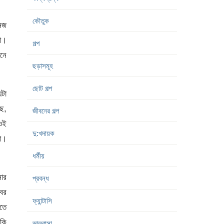
কৌতুক
েজ
া।
গল্প
নে
ছড়াসমূহ
ছোট গল্প
টা
ছে,
জীবনের গল্প
ওই
দু:খদায়ক
লো।
ধর্মীয়
ার
প্রবন্ধ
ের
ফ্যান্টাসি
তে
 কি
ভালবাসা