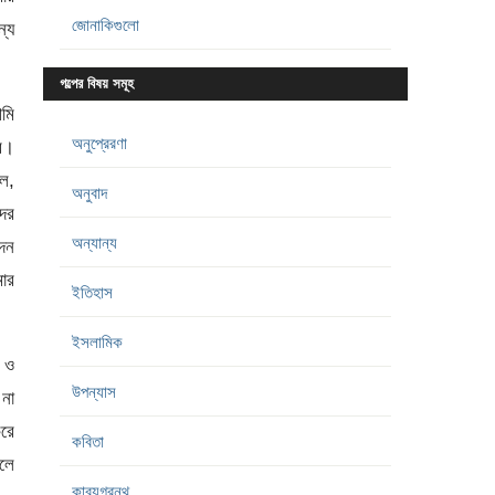
জোনাকিগুলো
ন্য
গল্পের বিষয় সমূহ
আমি
অনুপ্রেরণা
বে।
লল,
অনুবাদ
ের
অন্যান্য
্দন
ার
ইতিহাস
ইসলামিক
, ও
উপন্যাস
না
করে
কবিতা
লে
কাব্যগ্রন্থ