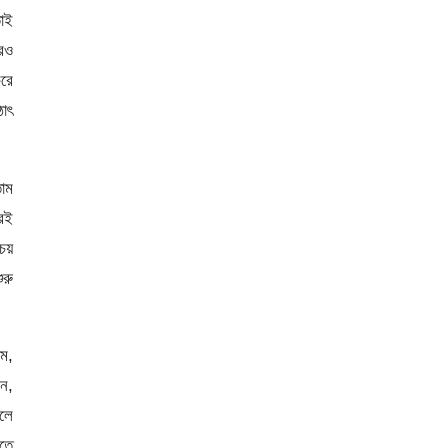
াই
রও
করে
ঠাৎ
াম
রেই
চয়
ুরু
াম,
েন,
বলে
তে