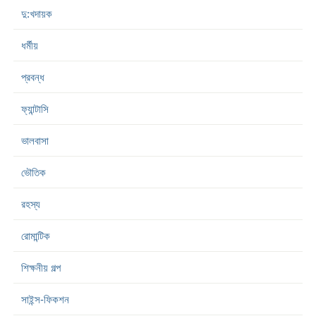
দু:খদায়ক
ধর্মীয়
প্রবন্ধ
ফ্যান্টাসি
ভালবাসা
ভৌতিক
রহস্য
রোমান্টিক
শিক্ষনীয় গল্প
সাইন্স-ফিকশন