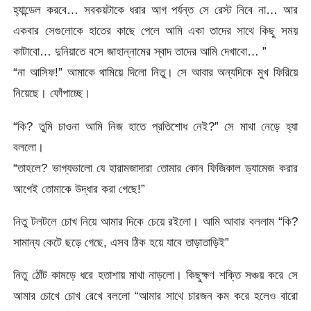
হ্যান্ডেল করবে… সবকয়টাকে ধরার আগ পর্যন্ত সে রেস্ট নিবে না… আর
একবার সেগুলোকে হাতের কাছে পেলে আমি একা তাদের সাথে কিছু সময়
কাটাবো… দুনিয়াতে বসে জাহান্নামের স্বাদ তাদের আমি দেখাবো… ”
“না আসিফ!” আমাকে থামিয়ে দিলো নিতু। সে আবার অন্যদিকে মুখ ফিরিয়ে
নিয়েছে। ফোঁপাচ্ছে।
“কি? তুমি চাওনা আমি নিজ হাতে প্রতিশোধ নেই?” সে মাথা নেড়ে হ্যা
বললো।
“তাহলে? ভাগ্যভালো যে হারামজাদারা তোমার কোন ফিজিকাল ড্যামেজ করার
আগেই তোমাকে উদ্ধার করা গেছে!”
নিতু টলটলে চোখ নিয়ে আমার দিকে চেয়ে রইলো। আমি আবার বললাম “কি?
সামান্য কেটে ছড়ে গেছে, এসব ঠিক হয়ে যাবে তাড়াতাড়িই”
নিতু ঠোঁট কামড়ে ধরে হতাশায় মাথা নাড়লো। কিছুক্ষণ শক্তি সঞ্চয় করে সে
আমার চোখে চোখ রেখে বললো “আমার সাথে চারজন কম করে হলেও বারো