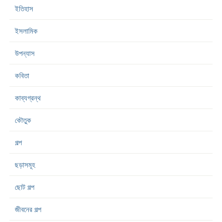
ইতিহাস
ইসলামিক
উপন্যাস
কবিতা
কাব্যগ্রন্থ
কৌতুক
গল্প
ছড়াসমূহ
ছোট গল্প
জীবনের গল্প