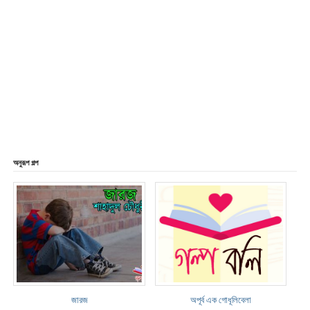
অনুরূপ গল্প
জারজ
অপূর্ব এক গোধূলিবেলা