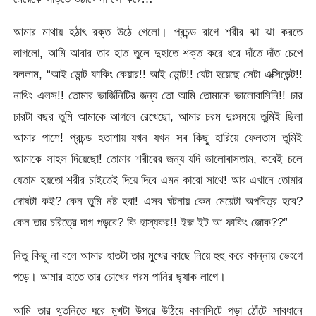
আমার মাথায় হঠাৎ রক্ত উঠে গেলো। প্রচন্ড রাগে শরীর ঝা ঝা করতে
লাগলো, আমি আবার তার হাত তুলে দুহাতে শক্ত করে ধরে দাঁতে দাঁত চেপে
বললাম, “আই ডোন্ট ফাকিং কেয়ার!! আই ডোন্ট!! যেটা হয়েছে সেটা এক্সিডেন্ট!!
নাথিং এলস!! তোমার ভার্জিনিটির জন্য তো আমি তোমাকে ভালোবাসিনি!! চার
চারটা বছর তুমি আমাকে আগলে রেখেছো, আমার চরম দুঃসময়ে তুমিই ছিলা
আমার পাশে! প্রচন্ড হতাশায় যখন যখন সব কিছু হারিয়ে ফেলতাম তুমিই
আমাকে সাহস দিয়েছো! তোমার শরীরের জন্য যদি ভালোবাসতাম, কবেই চলে
যেতাম হয়তো শরীর চাইতেই দিয়ে দিবে এমন কারো সাথে! আর এখানে তোমার
দোষটা কই? কেন তুমি নষ্ট হবা! এসব ঘটনায় কেন মেয়েটা অপবিত্র হবে?
কেন তার চরিত্রে দাগ পড়বে? কি হাস্যকর!! ইজ ইট আ ফাকিং জোক??”
নিতু কিছু না বলে আমার হাতটা তার মুখের কাছে নিয়ে হুহু করে কান্নায় ভেংগে
পড়ে। আমার হাতে তার চোখের গরম পানির ছ্যাক লাগে।
আমি তার থুতনিতে ধরে মুখটা উপরে উঠিয়ে কালসিটে পড়া ঠোঁটে সাবধানে