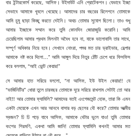
বার ইন্টারকোর্স করেছে, আসিফ। উইদাউট এনি প্রোটেকশন। যেভাবে ইচ্ছা
সেভাবে আমাকে খুবলে খেয়েছে। আমাদের চার বছরের রিলেশনে তোমাকে
আমি চুমু ছাড়া কিচ্ছু করতে দেইনি। অথচ তোমার সুযোগ ছিলো। তাও শুধু
আমার ইচ্ছাকে সম্মান করে তুমি কোনদিন জোরাজুরি করোনি। আমি
চেয়েছিলাম আমার প্রথম মিলনটা অবৈধ হবে না, যাকে ভালোবাসি তার সাথে,
সম্পূর্ণ অধিকার নিয়ে হবে। সেখানে নোংরা, পশুর মত চার ড্রাইভার, হেল্পার
আমাকে নষ্ট করে দিলো…” আমি আঙ্গুল দিয়ে নিতুর ঠোঁট চেপে ধরে ফিসফিস
করে বললাম, “আই ডোন্ট কেয়ার!”
সে আমার হাত সরিয়ে বললো, “না আসিফ, ইউ উইল কেয়ার!! যে
“ভার্জিনিটির” ধোয়া তুলে চারবছর তোমাকে দূরে সরিয়ে রাখলাম সেটাই তো আর
নাই!! আর তোমার ফ্যামিলি? আমাদের যতই এংগেজমেন্ট হোক, তারা কি এমন
একটা মেয়েকে এখন আর আনবে বাসার বড় ছেলের বৌ করে? তোমার আত্মীয়
স্বজন? ঢি ঢি পড়ে যাবে আসিফ, আমাকে বেটার ভুলে যাও! তুমি তোমার
বংশের শিরমণি, একথা আমি জানি! তোমার ফ্যামিলি কখনই আমার মত
মেয়েকে বাড়িতে উঠাবে না বৌ করে…”