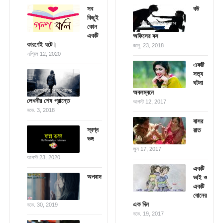
সব
বউ
কিছুই
কোন
একটি
অফিসের বস
কারণেই ঘটে।
জানু. 23, 2018
এপ্রিল 12, 2020
একটি
সত্য
ঘটনা
অবলম্বনে
লেখনীর শেষ প্রান্তে
আগস্ট 12, 2017
নভে. 3, 2018
বাসর
স্বপ্ন
রাত
ভঙ্গ
জুন 17, 2017
আগস্ট 23, 2020
একটি
অপবাদ
ভাই ও
একটি
বোনের
এক দিন
নভে. 30, 2019
নভে. 19, 2017