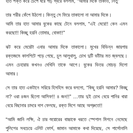
হাত শক্ত করে চেপে ধরে গাঢ় স্বরে বললাম, “আমার দিকে তাকাও, নিতু”
তার শরীর কেঁপে উঠলো। কিন্তু সে ফিরে তাকালো না আমার দিকে।
আমি তার হাত আমার বুকের কাছে টেনে বললাম, “এই মেয়ে!! কেন এমন
করছো!! কিচ্ছু হয়নি তোমার, বোকা!!”
ঝট করে মেয়েটা এবার আমার দিকে তাকালো। মুখের বিভিন্ন জায়গায়
রক্তজমে কালশিটে পড়ে গেছে, চুল আলুথালু, চোখ দুটি ভাঁটার মত জ্বলছে।
এমন চেহারায় কখনও দেখিনি তাকে আগে। বুকের ভিতর মোচড় দিলো
আমার।
সে তার হাত একটানে সরিয়ে হিসহিস করে বললো, “কিছু হয়নি আমার? কিচ্ছু
না? ওরা ৪জন ছিলো আসিফ!! ৪ জন!!” …তার দুই চোখ বেয়ে পানির ধারা
বেয়ে বিছানার চাদরে দাগ ফেলছে, রক্ত মিশে আছে অশ্রুতে!!
“আমি জানি লক্ষি, ঐ চার শুয়োরের বাচ্চাকে ধরতে স্পেশাল মিশনে নেমেছে
পুলিশের সবচেয়ে এলিট ফোর্স, জামান আমাকে কথা দিয়েছে, সে পার্সোনালি