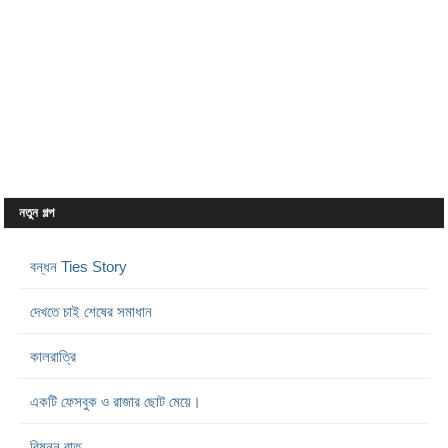
নতুন গল্প
বন্ধন Ties Story
দেখতে চাই শেষের সমাধান
কালরাত্রি
একটি ফেসবুক ও রাজার ছোট মেয়ে।
বিষন্ন রাত