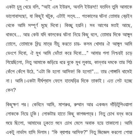
একটা চুমু খেয়ে বলি, “আই এম ইউরস, অনলি ইউরস!! যতদিন তুমি আমাকে
ভালোবাসছো, যা কিছুই ঘটুক, এটাই সত্য… গতকালের ঘটনা তোমার ব্রেইন
থেকে আমি সম্পূর্ণ মুছে দিবো। কিচ্ছু হয়নি। সব আগের মতই আছে,
থাকবে… আর কেউ যদি কালকের ঘটনা নিয়ে কিছু বলে, তোমার দিকে আঙ্গুল
তোলে, তোমাকে বিন্দু মাত্র নীচু করতে চায়- কসম খোদার ঐ আঙ্গুল আমি
ভেংগে দিবো, ঐ মুখ আমি ভোঁতা করে দিবো…” আমার গলা নিশ্চয়ই চড়ে
গিয়েছিলো, নিতু আমাকে জড়িয়ে ধরে বুকে মুখ লুকায়, কান্নার দমকে তার পিঠ
কেঁপে কেঁপে উঠে, “এটা কি হলো আসিফ! কি হলো!”… তার গোঙ্গানি থামেই
না। আমি।একটা দীর্ঘশ্বাস ফেলে হাতঘড়ির দিকে তাকাই। এত লেট হচ্ছে
কেন?
কিছুক্ষণ পর। কেবিনে আমি, মাশরুর, রুম্মান আর একজন দাঁড়িটুপিওয়ালা
লোককে নিয়ে ঢুকি। লোকটার হাতে কিছু কাগজপত্র। নিতু চোখ বন্ধ করে
শুয়ে ছিলো, আমাদের ঢুকতে শুনে চোখ মেলে অবাক হয়ে তাকালো। আমি
একটু নার্ভাস হাসি দিলাম। “কি ব্যাপার আসিফ?” নিতু জিজ্ঞেস করলো শোয়া