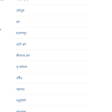
কৌতুক
গল্প
“
ছড়াসমূহ
ছোট গল্প
জীবনের গল্প
দু:খদায়ক
ধর্মীয়
প্রবন্ধ
ফ্যান্টাসি
ভালবাসা