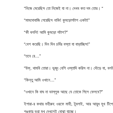
“নিজে মেরেছিস তো নিজেই যা না। দেখব কত দম তোর। “
“মামদোবাজি পেয়েছিস নাকি! কুমড়োপটাশ একটা!”
“কী বললি! আমি কুমড়ো পটাশ?”
“বেশ করেছি। দিন দিন চর্বির বস্তা যা বাড়াচ্ছিস!”
“তবে রে…”
“উফ্, থামবি তোরা। ভুজুং বেশি ওস্তাদি করিস না। দৌড়ে যা, বলট
“কিন্তু আমি ওখানে…”
“ওখানে কি বাঘ না ভাল্লুক আছে যে তোকে গিলে ফেলবে?”
ইশারা-র কথায় মহীরুহ ওরফে মাহী, টুবলাই, আর আয়ুধ মুখ টিপে 
শঙ্কায় ভরা মুখ দেখলেই বোঝা যাচ্ছে।