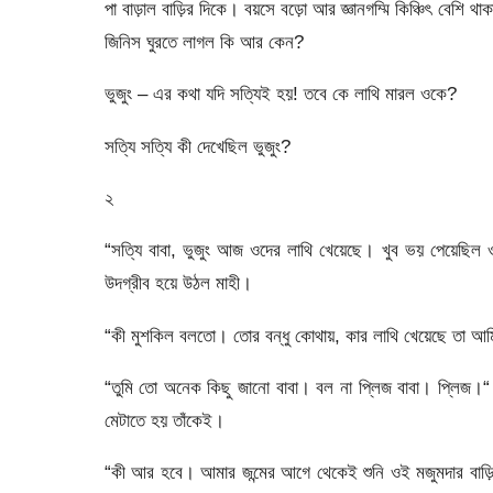
পা বাড়াল বাড়ির দিকে। বয়সে বড়ো আর জ্ঞানগম্মি কিঞ্চিৎ বেশি
জিনিস ঘুরতে লাগল কি আর কেন?
ভুজুং – এর কথা যদি সত্যিই হয়! তবে কে লাথি মারল ওকে?
সত্যি সত্যি কী দেখেছিল ভুজুং?
২
“সত্যি বাবা, ভুজুং আজ ওদের লাথি খেয়েছে। খুব ভয় পেয়েছিল ও
উদগ্রীব হয়ে উঠল মাহী।
“কী মুশকিল বলতো। তোর বন্ধু কোথায়, কার লাথি খেয়েছে তা আ
“তুমি তো অনেক কিছু জানো বাবা। বল না প্লিজ বাবা। প্লিজ।“ ম
মেটাতে হয় তাঁকেই।
“কী আর হবে। আমার জন্মের আগে থেকেই শুনি ওই মজুমদার বাড়ি