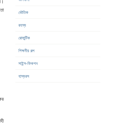
ম।
 তো
ভৌতিক
“
রহস্য
রোমান্টিক
শিক্ষনীয় গল্প
সাইন্স-ফিকশন
হাস্যরস
কের
হী