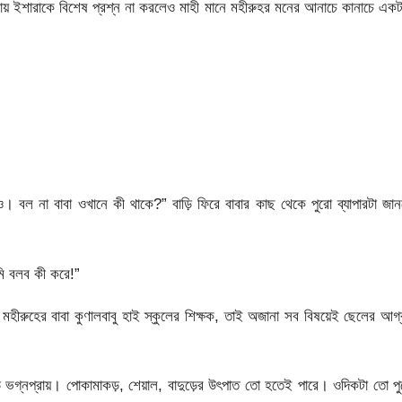
 থাকায় ইশারাকে বিশেষ প্রশ্ন না করলেও মাহী মানে মহীরুহর মনের আনাচে কানাচে এক
। বল না বাবা ওখানে কী থাকে?” বাড়ি ফিরে বাবার কাছ থেকে পুরো ব্যাপারটা জা
মি বলব কী করে!”
হীরুহের বাবা কুণালবাবু হাই স্কুলের শিক্ষক, তাই অজানা সব বিষয়েই ছেলের আগ
 ভগ্নপ্রায়। পোকামাকড়, শেয়াল, বাদুড়ের উৎপাত তো হতেই পারে। ওদিকটা তো প