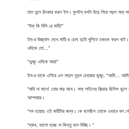
হাত তুলে চিৎকার করল ইশু। ফুলটস্ বলটা উড়ে গিয়ে পড়ল অফ্ 
“উফ্ কি দিলি রে মাহী!”
ইশু-র উচ্ছ্বাস দেখে মাহী-র চোখ দুটো খুশিতে চকচক করল বটে
ওদিকে তো…”
“ভুজুং এদিকে আয়!”
ইশু-র ডাকে এগিয়ে এল নাদুস নুদুস চেহারার ভুজুং, “আমি… আমি 
“যাবি না মানে! তোর ঘাড় যাবে। অফ্ লাইনের ফিল্ডার ছিলিস ভু
আম্পায়ার।
“সব হয়েছে এই মাহীটার জন্য। কে বলেছিল তোকে এভাবে বল পেট
“দ্যাখ, ভালো হচ্ছে না কিন্তু বলে দিচ্ছি। “