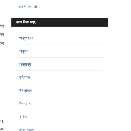
জোনাকিগুলো
গল্পের বিষয় সমূহ
রের
ত্ব
অনুপ্রেরণা
িলে
অনুবাদ
অন্যান্য
ইতিহাস
ইসলামিক
উপন্যাস
কবিতা
কে।
লাই
কাব্যগ্রন্থ