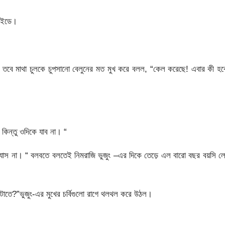
সাইডে।
। তবে মাথা চুলকে চুপসানো বেলুনের মত মুখ করে বলল, “কেল করেছে! এবার কী হ
কিন্তু ওদিকে যাব না। “
লে যাস না। “ বলবতে বলতেই নিমরাজি ভুজুং –এর দিকে তেড়ে এল বারো বছর বয়সি ল
াতে?”ভুজুং-এর মুখের চর্বিগুলো রাগে থলথল করে উঠল।