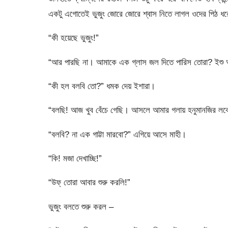
একটু এগোতেই ভুজুং জোরে জোরে শ্বাস নিতে লাগল ওদের পিঠ ধ
“কী হয়েছে ভুজুং!”
“আর পারছি না। আমাকে এক গ্লাস জল দিতে পারিস তোরা? ইশু 
“কী হল বলবি তো?” ধমক দেয় ইশারা।
“বলছি! আজ খুব বেঁচে গেছি। আসলে আমার গলায় হনুমানজির লক
“বলবি? না এক গাট্টা মারবো?” এগিয়ে আসে মাহী।
“কি! মজা দেখাচ্ছি!”
“উফ্‌ তোরা আবার শুরু করলি!”
ভুজুং বলতে শুরু করল –