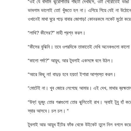
“ওই যে বাদামি ঝুরোপাতার গাছটা দেখছিস, ওটা পেরোতেই ভাঙ
ভাবলাম ভালোই তো! খুঁজতে হল না। এগিয়ে গিয়ে যেই না উঠোনে
ওখানেই মাথা ঘুরে পড়ে যাবার জোগাড়! কোনরকমে লকেট মুঠো 
“লাথি? কীসের?” মাহী প্রশ্ন করল।
“কীসের বুঝিনি। তবে ওপরদিকে তাকাতেই দেখি অনেকগুলো কালো 
“কালো পর্দা?” আয়ুধ, আর টুবলাই একসঙ্গে বলে উঠল।
“আরে কিছু না! বাদুড় হবে হয়ত! ইশারা আশ্বস্ত করল।
“মোটেই না। খুব জোরে লেগেছে আমার। এই দেখ, মাথার ব্রহ্মতাল
“উফ্‌! ভুজুং তোর গপ্পগুলো তোর ঝুলিতেই রাখ। অ্যাই টুবু হ
স্যার আসবে। চল চল। “
টুবলাই আর আয়ুধ ইঁটের ফাঁক থেকে উইকেট তুলে নিল বগলে কর