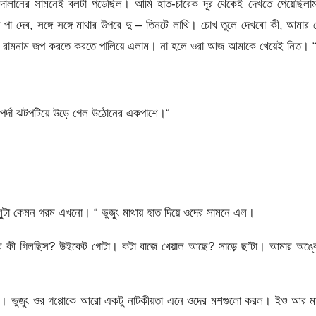
া দালানের সামনেই বলটা পড়েছিল। আমি হাত-চারেক দূর থেকেই দেখতে পেয়েছিলা
 পা দেব, সঙ্গে সঙ্গে মাথার উপরে দু – তিনটে লাথি। চোখ তুলে দেখবো কী, আমার
করে রামনাম জপ করতে করতে পালিয়ে এলাম। না হলে ওরা আজ আমাকে খেয়েই নিত। 
পর্দা ঝটপটিয়ে উড়ে গেল উঠোনের একপাশে।“
ুটা কেমন গরম এখনো। “ ভুজুং মাথায় হাত দিয়ে ওদের সামনে এল।
াঁ করে কী গিলছিস? উইকেট গোটা। কটা বাজে খেয়াল আছে? সাড়ে ছ’টা। আমার অঙ্
ে। ভুজুং ওর গপ্পোকে আরো একটু নাটকীয়তা এনে ওদের মশগুলো করল। ইশু আর মা