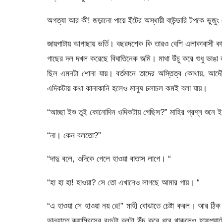
অগত্যা আর কী! জড়ানো পায়ে ইঁটের অস্থায়ী বাউন্ডারি টপকে ভুজু
জায়গাটায় আগাছায় ভর্তি। বছরদশেক কি তারও বেশি এলাকাবাস
গাছের দল দখল করেছে বিঘাতিনেক জমি। মাথা উঁচু করে শুধু ভাঙা
ছিল এমনটা শোনা যায়। বর্তমানে তাদের অস্তিত্ব কোথায়, আ
এদিকটায় কথা কানাকানি হলেও মানুষ চলাচল কমই বলা যায়।
“আচ্ছা ইশু তুই কোনোদিন ওদিকটায় গেছিস?” মাহির প্রশ্ন শুনে 
“না। কেন বলতো?”
“দাদু বলে, ওদিকে গেলে হাওয়া বাতাস লাগে। “
“হা হা হা! হাওয়া? সে তো এখানেও লাগছে আমার গায়। “
“এ হাওয়া সে হাওয়া নয় রে!” মাহী বোঝাতে চেষ্টা করল। আর ঠিক 
ডানহাতে ক্যাম্বিসের রংচটা বলটা উঁচু করে ধরে থাকলেও হাফপ্যান