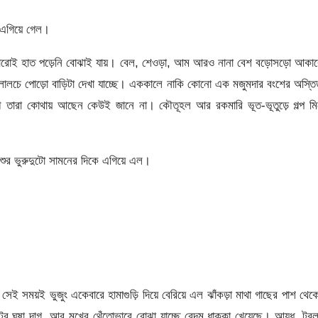
ং এগিয়ে গেল।
ী কারোই হাত পড়েনি বোঝাই যায়। বেল, শেওড়া, আম আরও নানা বেশ বড়োসড়ো আকা
 লালচে পোড়ো বাড়িটা দেখা যাচ্ছে। এককালে নাকি কোনো এক মজুমদার বংশের অস্তি
দৌ তারা কোথায় আছেন কেউই জানে না। কৌতূহল আর রকমারি ভূত-ভূতুড়ে গল্প ম
ইশুর ভুরুদুটো সামনের দিকে এগিয়ে এল।
সেই সময়ই ভুজুং একেবারে হামাগুড়ি দিয়ে বেরিয়ে এল ঝাঁকড়া মাথা গাছের পাশ থে
্টের ঘষা দাগ, আর মুখের থেঁতোভাবে বোঝা যাচ্ছে বেদম ধাক্কা খেয়েছে। আয়ুধ, টুব