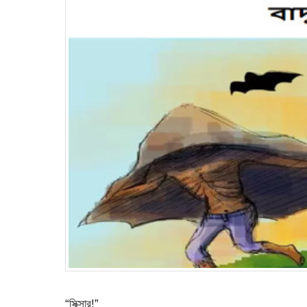
“সিক্সার!”