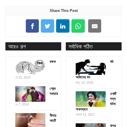
Share This Post
আরও গল্প
সর্বাধিক পঠিত
রক্ষক
বউ
অফিসের বস
মে 23, 2019
জানু. 23, 2018
প্রেম
সমাচার
একটি
সত্য
ঘটনা
মে 7, 2019
অবলম্বনে
আগস্ট 12, 2017
নীলার
আংটি
বাসর