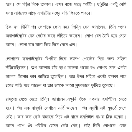
হবে। সে ঘড়ির দিকে তাকাল। এখন বাজে সাড়ে আটটা। দু’ঘন্টার একটু বেশি
সময় লাগলেও সাড়ে এগারটার মধ্যে বাড়ি ফিরতে পারবে।
ঠিক দশ মিনিট পর লোপাকে ফোন করে তিন্নি সেন জানালেন, তিনি ওদের
অ্যাপার্টমেন্টের মেন গেটের কাছে দাঁড়িয়ে আছেন। লোপা যেন তৈরি হয়ে নেমে
আসে। লোপা ঘরে তালা দিয়ে নিচে নেমে এল।
লোপাদের অ্যপার্টমেন্টের বিপরীত দিকে ল্যাম্প পোস্টের নিচে ভদ্র মহিলা
দাঁড়িয়েছিলেন। অল্প আলোয় তাঁর দুধে আলতা গায়ের রঙ লোপার মনে একটা
হালকা হিংসার ভাব জাগিয়ে তুলেছিল। তার উপর মহিলা একটা হালকা লাল
রঙের শাড়ি পরে আছেন যা তার রূপকে আরো সুন্দরভাবে ফুটিয়ে তুলেছে।
রাস্তায় যেতে যেতে তিন্নি জানালেন,এক্ষুনি ওঁকে একবার হসপিটাল যেতে
হবে। ওঁর এক বান্ধবি সেখানে ভর্তি আছেন। ওঁর স্বামী এই মুহুর্তে দেশে
নেই। আর অত ছোট বাচ্চাকে নিয়ে এট রাতে হসপিটাল যাওয়া ঠিক হবেনা।
আসে পাশে ওঁর পরিচিত তেমন কেউ নেই। তাই তিনি লোপাকে ফোন