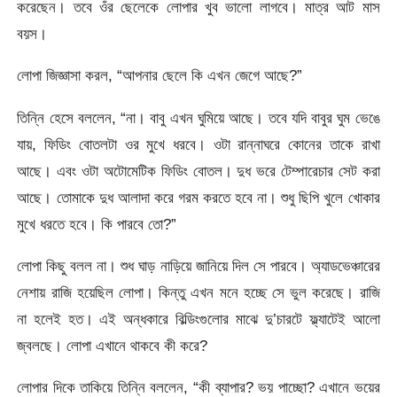
করেছেন। তবে ওঁর ছেলেকে লোপার খুব ভালো লাগবে। মাত্র আট মাস
বয়স।
লোপা জিজ্ঞাসা করল, “আপনার ছেলে কি এখন জেগে আছে?”
তিন্নি হেসে বললেন, “না। বাবু এখন ঘুমিয়ে আছে। তবে যদি বাবুর ঘুম ভেঙে
যায়, ফিডিং বোতলটা ওর মুখে ধরবে। ওটা রান্নাঘরে কোনের তাকে রাখা
আছে। এবং ওটা অটোমেটিক ফিডিং বোতল। দুধ ভরে টেম্পারেচার সেট করা
আছে। তোমাকে দুধ আলাদা করে গরম করতে হবে না। শুধু ছিপি খুলে খোকার
মুখে ধরতে হবে। কি পারবে তো?”
লোপা কিছু বলল না। শুধ ঘাড় নাড়িয়ে জানিয়ে দিল সে পারবে। অ্যাডভেঞ্চারের
নেশায় রাজি হয়েছিল লোপা। কিন্তু এখন মনে হচ্ছে সে ভুল করেছে। রাজি
না হলেই হত। এই অন্ধকারে বিল্ডিংগুলোর মাঝে দু’চারটে ফ্ল্যাটেই আলো
জ্বলছে। লোপা এখানে থাকবে কী করে?
লোপার দিকে তাকিয়ে তিন্নি বললেন, “কী ব্যাপার? ভয় পাচ্ছো? এখানে ভয়ের