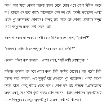
কারণ তারা জানে কোনো অচেনা নম্বর থেকে ফোন এলে লোপা রিসিভ করবে
না। তাহলে কে হতে পারে? আজেবাজে কেউ নয় তো! ইদানীং কলেজের একটি
ছেলে খুব জ্বালাচ্ছে লোপাকে। কিন্তু তার কাছে তো লোপার মোবাইল নম্বর
নেই! বন্ধুদের মধ্যে কেউ দেয়নি তো!
ধরবে না ধরবে না করেও শেষটা ফোন রিসিভ করল লোপা, “হ্যালো?”
“হ্যালো। আমি কি লোপামুদ্রা মিত্রর সঙ্গে কথা বলছি?”
একজন মহিলা কথা বলছেন। লোপা বলল, “হ্যাঁ আমি লোমামুদ্রা।”
মহিলার শ্বাসের শব্দ শুনে লোপা বুঝল তিনি স্বস্তি পেলেন। তার পরেই তিনি
হড়বড় করে বললেন, এই মুহূর্তে তাঁর লোপাকে খুব প্রয়োজন। একটা বিশেষ
কাজে তাঁকে একটু বাইরে যেতে হবে। লোপা যদি তাঁর বাচ্চকে ঘণ্টাদুয়েকের
জন্য একটু দেখে তিনি খুবই কৃতজ্ঞ বোধ করবেন। তিনি লোপাদের অ্যাপার্টমেন্টে
থেকে কিছুদূরে যে নতুন অ্যাপার্টমেন্ট হয়েছে সেখানেই থাকেন।