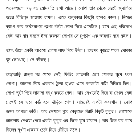
অনেকগুলো বড় বড় মোমবাতি রাখা আছে। লোপা তার থেকে চারটে জ্বালিয়ে
ঘরের বিভিন্ন জায়গায় রাখল। এতে অন্ধকার কিছুটা হলেও কমল। নিজের
ব্যাগে করে অর্ধসমাপ্ত গল্পের বইটা লোপা নিয়ে এসেছিল। তবে এই পরিবেশে
সেটা আর বার করতে ইচ্ছ করলনা লোপার সে চুপচাপ এক জায়গায় বসে রইল।
হঠাৎ তীক্ষ্ণ একটা আওজে লোপা লাফ দিয়ে উঠল। তারপর বুঝতে পারল খোকার
ঘুম ভেঙেছে। সে কাঁদছে।
তাড়াতাড়ি রান্না ঘর থেকে সেই ফিডিং বোতলটা এনে খোকার মুখে ধরল
লোপা। জানালা দিয়ে একরাশ ঠান্ডা হাওয়া এসে কয়েকটা বাতি নিভিয়ে দিল।
লোপা ছুটে গিয়ে জানালা বন্ধ করতে গেল। আর সেখানেই গিয়ে যা দেখল সেটা
দেখেই সে ভয়ে কাঠ হয়ে দাঁড়িয়ে গেল। সামনেই একটা কবরখানা। ঝোপ
জঙ্গল আগাছা ভর্তি। আর সেখানে ঘুরে বেড়াচ্ছে বিরাট বিড়াট কুকুর। লোপাকে
জানালায় দেখতে পেয়ে একটা কুকুর ওর দিকে ঘুরে তাকাল। তার জিভ বার করে
নিজের মুখটা একবার চেটে নিয়ে চেঁচিয়ে উঠল।