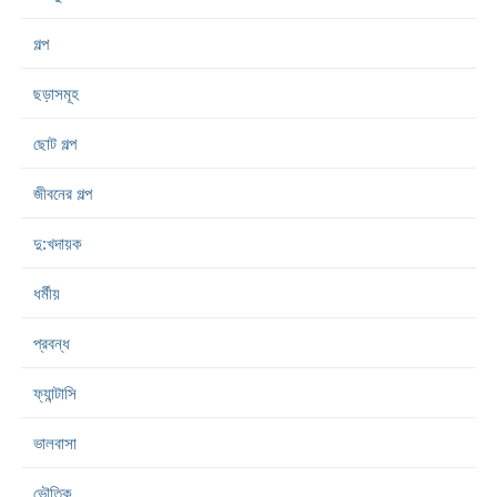
গল্প
ছড়াসমূহ
ছোট গল্প
জীবনের গল্প
দু:খদায়ক
ধর্মীয়
প্রবন্ধ
ফ্যান্টাসি
ভালবাসা
ভৌতিক