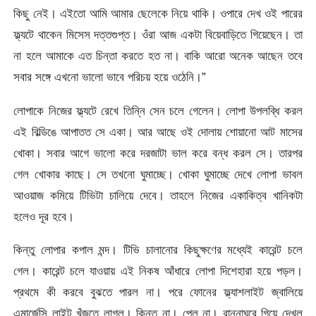
কিছু নেই। এইতো আমি আমার ছেলেকে নিয়ে থাকি। ওপারে দেখ ওই পারের
ফ্ল্যটে থাকেন মিসেস দত্তগুপ্ত। ওঁরা আজ একটা বিয়েবাড়িতে গিয়েছেন। তা
না হলে আমাকে এত চিন্তা করতে হত না। বাকি আরো অনেক আছেন তবে
সবার সঙ্গে এখনো ভালো ভাবে পরিচয় হয়ে ওঠেনি।”
লোপাকে নিজের ফ্ল্যটে রেখে তিন্নি সেন চলে গেলেন। লোপা উপলব্ধি করল
এই বিল্ডিঙে আপাতত সে একা। আর আছে ওই দোলায় শোয়ানো আট মাসের
খোকা। সবার আগে ভালো করে দরজাটা ভাল করে বন্ধ করল সে। তারপর
গেল খোকার কাছে। সে তখনো ঘুমাচ্ছে। খোকা ঘুমাচ্ছে দেখে লোপা ভাবল
আওয়াজ কমিয়ে টিভিটা চালিয়ে দেবে। তাহলে নিজের একাকিত্ব খানিকটা
হলেও দূর হবে।
কিন্তু লোপার কপাল মন্দ। টিভি চালানোর কিছুক্ষণের মধ্যেই কারেন্ট চলে
গেল। কারেন্ট চলে যাওয়ায় এই নিকষ আঁধারে লোপা দিশেহারা হয়ে পড়ল।
প্রথমে কী করবে বুঝতে পারল না। পরে ফোনের ফ্ল্যাশলাইট জ্বালিয়ে
এমার্জেন্সি লাইট খুঁজতে লাগল। কিন্তু না। পেল না। রান্নাঘরে গিয়ে দেখল