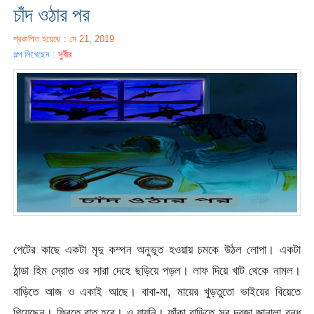
চাঁদ ওঠার পর
প্রকাশিত হয়েছে : মে 21, 2019
গল্প লিখেছেন :
সুবীর
পেটের কাছে একটা মৃদু কম্পন অনুভূত হওয়ায় চমকে উঠল লোপা। একটা
ঠান্ডা হিম স্রোত ওর সারা দেহে ছড়িয়ে পড়ল। লাফ দিয়ে খাট থেকে নামল।
বাড়িতে আজ ও একাই আছে। বাবা-মা, মায়ের খুড়তুতো ভাইয়ের বিয়েতে
গিয়েছেন। ফিরতে রাত হবে। ও যায়নি। ফাঁকা বাড়িতে সব দরজা জানালা বন্ধ