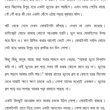
করে বিছানায় উপুড় হয়ে একটা ভূতের গল্প পড়ছিল। এমন সময় পেটের কাছে
গোঁ গোঁ করে কী যেন একটা কেঁপে ওঠায় পড়ায় ব্যাঘাত ঘটল।
খাট থেকে নেমে দেখল মোবাইলটা কাঁপছে। দেখল মা ফোন করেছে।
ভাইব্রেট মোডে থাকায় কোনো আওয়াজ হয়নি। ভুল করে মোবাইলের উপর
শুয়ে ছিল ও। কল রিসিভ করার আগেই কেটে গেল। মোবাইলটা নর্মাল মোডে
সেট করে আবার উপুড় হয়ে গল্পটায় মন দিল লোপা।
কিছু কিছু মানুষ আছে যারা সবার সামনে বলে বেড়ায়, “আমরা ভূতে বিশ্বাস
করি না। তাই ভূতের গল্প পড়ে সময় নষ্ট করার কোনো মানে হয় না। ভূতের
গল্প পড়লে আমার হাসি পায়।” আবার রাত্রে ভূতের গল্প বা কোনো হরর সিনেমা
দেখে তারাই ক্ষণে ক্ষণে চমকে ওঠে। লোপা তাদের মধ্যেই একজন। ভূতের
গল্প পড়ে ভয় লাগছে আবার পড়া থামাতে পারছে না।
একটা বিদঘুটে আওয়াজ শুনে আবার চমকে উঠল লোপা। মোবাইলটা বাজছে।
মোবাইলটা হাতে নিয়ে দেখল একটা আননোন নম্বর। লোপা জানে বাবা মা নয়,