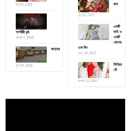
রাত
মার্চ 24, 2019
জুন 17, 2017
একটি
ভাই ও
অশরীরী কন্ঠ
একটি
আগস্ট 7, 2018
বোনের
এক দিন
জাদুঘর
নভে. 19, 2017
সিনিয়র
জুন 29, 2020
বৌ
আগস্ট 11, 2017