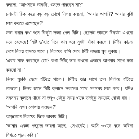
বললো, ‘আপনাকে ডাকছি, শুনতে পারছেন না?’
চশমাটা ঠিক করে বড় বড় চোখে নিলয় বললো, ‘আবার আপনি? আবার বুঝি
মজা করতে এসেছেন?’
মজা করার কথা শুনে কিছুটা লজ্জা পেল মিষ্টি। ছেলেটা তাহলে বিষয়টা এখনো
মনে রেখেছে! মিষ্টি দু’হাত দিয়ে কান ধরে মুখটা বাঁকা করলো। মিষ্টির কাণ্ড
দেখে নিলয় হাসতে থাকে। নিলয়ের হাসি দেখে মিষ্টি লজ্জায় মুখ লুকায়।
‘এবার মাফ করেছেন তো? কথা দিচ্ছি আর কখনো এভাবে আপনার সাথে মজা
করবো না।’
নিলয় মুচকি হেসে হাঁটতে থাকে। মিষ্টিও তার সাথে তাল মিলিয়ে হাঁটতে
লাগলো। নিলয় জানে মিষ্টি ক্লাসে সকলের সাথে সবসময় মজা করে। যদিও
সবসময় ক্লাসে থাকে না তবুও যেটুকু সময় থাকে ততটুকু সময়েই বোঝা যায়।
‘আপনি এখন কোথায় যাচ্ছেন?’
আড়চোখে নিলয়ের দিকে তাকায় মিষ্টি।
‘আমার একটা পছন্দের জায়গা আছে, সেখানেই। আমি ওখানে বসে কবিতা
লিখতে পছন্দ করি।’