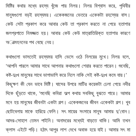
মিষ্টির কথার মধ্যে রহস্য খুঁজে পায় নিলয়। নিলয় বিশ্বাস করে, পৃথিবীর
মানুষগুলো বড়ই রহস্যময়। একেকজনের ভেতরে একেকটা রহস্যের বাস।
কেউ সেটা প্রকাশ করে আবার কেউ তা প্রকাশ করতে না পেরে হতাশার
জলপ্রপাতে নিমজ্জত হয়। আবার কেউ কেউ মাত্রাতিরিক্ত হতাশার কারণে
অাত্মহননের পথ বেছে নেয়।
কথাগুলো ভাসতেই রহস্যময় হাসি ভেসে ওঠে নিলয়ের মুখে। নিলয় বলে,
‘আপনি পারলে আমার সাথে আপনার কথাগুলো শেয়ার করতে পারেন। শুনেছি,
কষ্ট-দুঃখ মানুষের সাথে ভাগাভাগি করে নিলে নাকি সেই কষ্ট-দুঃখ কমে যায়।’
কিছুক্ষণ কী যেন ভাবে মিষ্টি। ঘাসের উপরে মাটির কয়েকটা ঢেলা পেয়ে নদীর
দিকে ছুঁড়তে থাকে, ‘শুনেছি কবিরা অল্প কথায় সবকিছু বুঝতে পারে। আমার
মনে হয় মানুষের জীবনটা একটা গল্প। একেকজনের জীবন একেকটা গল্প। খুব
ছোটবেলায় মাকে হারিয়ে ফেলি। সৎ মায়ের সংসারে মানুষ আমার দু’বোন।
আদর-সোহাগ তেমন পাইনি। অনাদরের মধ্যেই বাড়তে থাকি। আমি তখন
ক্লাস এইটে পড়ি। হঠাৎ আপুর লাশ দেখে অবাক হয়ে যাই। আমার সৎ মা