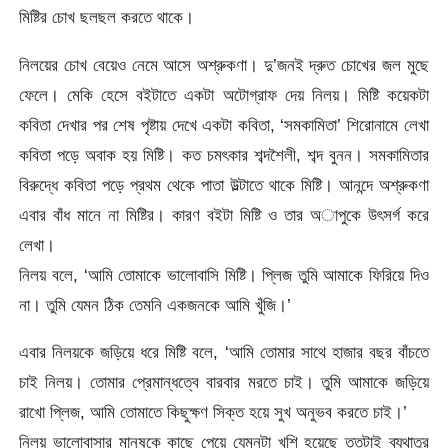
মিষ্টির চোখ ছলছল করতে থাকে।
নিলয়ের চোখ বেয়েও নেমে আসে অশ্রুকণা। দু’জনই দ্রুত চোখের জল মুছে
ফেলে। মেকি হেসে বইটাতে একটা অটোগ্রাফ দেয় নিলয়। মিষ্টি কয়েকটা
কবিতা দেখার পর শেষ পৃষ্টায় দেখে একটা কবিতা, ‘সমকামিতা’ শিরোনামে লেখা
কবিতা পড়ে অবাক হয় মিষ্টি। কত চমৎকার শব্দশৈলী, শব্দ বুনন। সমকামিতার
বিরুদ্ধে কবিতা পড়ে প্রথম থেকে পাতা উল্টাতে থাকে মিষ্টি। আনন্দে অশ্রুকণা
এবার বাঁধ মানে না মিষ্টির। কারণ বইটা মিষ্টি ও তার অাপুকে উৎসর্গ করে
লেখা।
নিলয় বলে, ‘আমি তোমাকে ভালোবাসি মিষ্টি। প্লিজ তুমি আমাকে ফিরিয়ে দিও
না। তুমি যেমন ঠিক তেমনি একজনকে আমি খুঁজি।’
এবার নিলয়কে জড়িয়ে ধরে মিষ্টি বলে, ‘আমি তোমার সাথে হাজার বছর বাঁচতে
চাই নিলয়। তোমার প্রেমান্ধত্বে বারবার মরতে চাই। তুমি আমাকে জড়িয়ে
রাখো প্লিজ, আমি তোমাতে কিছুক্ষণ সিক্ত হয়ে সুখ অনুভব করতে চাই।’
নিলয় ভালোবাসার মানুষকে কাছে পেয়ে যেমনটা খুশি হয়েছে ততটাই ব্যথাতুর