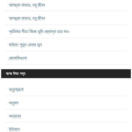
আশঙ্কা থাকবে, তবু জীবন
আশঙ্কা থাকবে, তবু জীবন
প্রতিবার শীতে ভিজে তুমি জ্যোস্না হয়ে যাও
কবিতা: পুতুল খেলার ভুল
জোনাকিগুলো
গল্পের বিষয় সমূহ
অনুপ্রেরণা
অনুবাদ
অন্যান্য
ইতিহাস