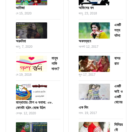
ভাতিজা
অফিসের বস
মে 15, 2020
জানু. 23, 2018
একটি
সত্য
ঘটনা
অরুনিমা
অবলম্বনে
জানু. 7, 2020
আগস্ট 12, 2017
মানুষ
বাসর
নাকি
রাত
দানব?
মে 19, 2018
জুন 17, 2017
একটি
ভাই ও
একটি
বোনের
মান্ধাতার টোপ ও ঘনাদা: ০৮.
এক দিন
ফোনটা হঠাৎ বেজে উঠল
নভে. 19, 2017
ফেব্রু. 12, 2020
সিনিয়র
বৌ