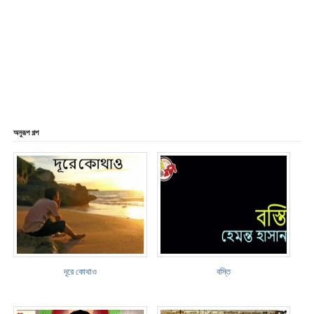
অনুরূপ গল্প
দূরে কোথাও
বস্তি