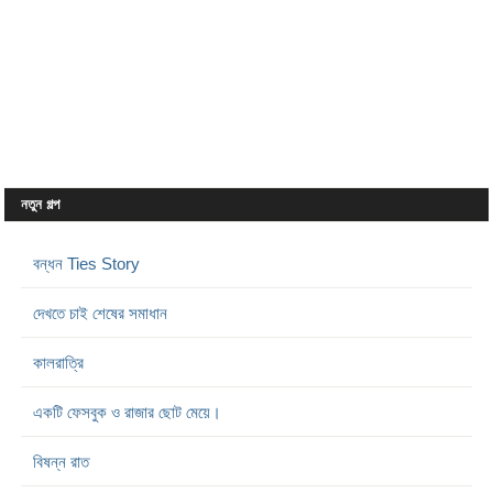
নতুন গল্প
বন্ধন Ties Story
দেখতে চাই শেষের সমাধান
কালরাত্রি
একটি ফেসবুক ও রাজার ছোট মেয়ে।
বিষন্ন রাত