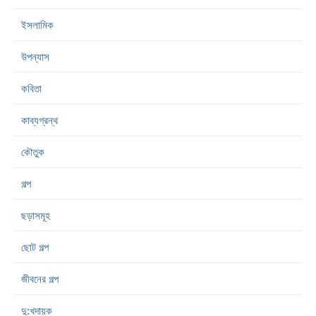
ইসলামিক
উপন্যাস
কবিতা
কাব্যগ্রন্থ
কৌতুক
গল্প
ছড়াসমূহ
ছোট গল্প
জীবনের গল্প
দু:খদায়ক