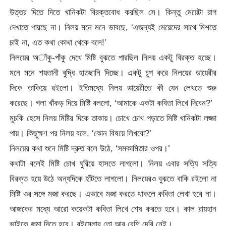
উত্তর দিতে দিতে খানিকটা বিরক্তবোধ করছিল সে। কিন্তু মেয়েটা রাগ
দেখাতে পারছে না। নিলয় মনে মনে ভাবছে, ‘এজন্যই মেয়েদের সাথে মিশতে
চাই না, এত কথা কোথা থেকে বলে!’
নিলয়ের অাঁকু-পাঁকু দেখে মিষ্টি বুঝতে পারছিল নিলয় একটু বিরক্ত হচ্ছে।
মনে মনে শয়তানী বুদ্ধি হাতছানি দিচ্ছে। একটু চুপ করে নিলয়ের ডায়েরীর
দিকে তাকিয়ে রইলো। ইতিমধ্যে নিলয় ডায়েরীতে কী যেন লেখতে শুরু
করেছে। গলা খাঁকড় দিয়ে মিষ্টি বললো, ‘আমাকে একটা কবিতা লিখে দিবেন?’
মুচকি হেসে নিলয় মিষ্টির দিকে তাকায়। চোখে চোখ পড়াতে মিষ্টি খানিকটা লজ্জা
পায়। কিছুক্ষণ পর নিলয় বলে, ‘কোন বিষয়ে লিখবো?’
নিলয়ের কথা শুনে মিষ্টি দ্রুত বলে উঠে, ‘সমকামিতার ওপর।’
কথাটা বলেই মিষ্টি চোখ ঘুরিয়ে হাসতে লাগলো। নিলয় এবার সত্যি সত্যি
বিরক্ত হয়ে উঠে অন্যদিকে হাঁটতে লাগলো। নিলয়েরও বুঝতে বাকি রইলো না
মিষ্টি ওর সঙ্গে মজা করছে। এভাবে মজা করতে থাকলে কবিতা লেখা হবে না।
আজকের মধ্যে আরো কয়েকটা কবিতা লিখে শেষ করতে হবে। কাল রায়হান
ভাইকে জমা দিতে হবে। বইমেলার তো আর বেশি দেরি নেই।