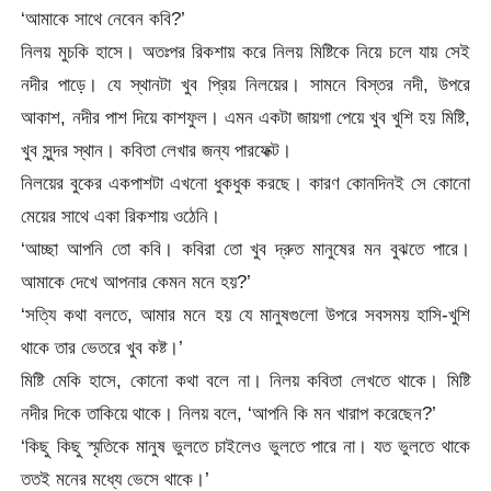
‘আমাকে সাথে নেবেন কবি?’
নিলয় মুচকি হাসে। অতঃপর রিকশায় করে নিলয় মিষ্টিকে নিয়ে চলে যায় সেই
নদীর পাড়ে। যে স্থানটা খুব প্রিয় নিলয়ের। সামনে বিস্তর নদী, উপরে
আকাশ, নদীর পাশ দিয়ে কাশফুল। এমন একটা জায়গা পেয়ে খুব খুশি হয় মিষ্টি,
খুব সুন্দর স্থান। কবিতা লেখার জন্য পারফেক্ট।
নিলয়ের বুকের একপাশটা এখনো ধুকধুক করছে। কারণ কোনদিনই সে কোনো
মেয়ের সাথে একা রিকশায় ওঠেনি।
‘আচ্ছা আপনি তো কবি। কবিরা তো খুব দ্রুত মানুষের মন বুঝতে পারে।
আমাকে দেখে আপনার কেমন মনে হয়?’
‘সত্যি কথা বলতে, আমার মনে হয় যে মানুষগুলো উপরে সবসময় হাসি-খুশি
থাকে তার ভেতরে খুব কষ্ট।’
মিষ্টি মেকি হাসে, কোনো কথা বলে না। নিলয় কবিতা লেখতে থাকে। মিষ্টি
নদীর দিকে তাকিয়ে থাকে। নিলয় বলে, ‘আপনি কি মন খারাপ করেছেন?’
‘কিছু কিছু স্মৃতিকে মানুষ ভুলতে চাইলেও ভুলতে পারে না। যত ভুলতে থাকে
ততই মনের মধ্যে ভেসে থাকে।’