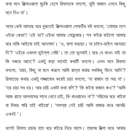
কথা শুনে রিক্সাওয়ালা মুচকি হেসে রিফাতকে বললো, তুমি বাজান এসবে কিছু
মনে নিও না’।
অন্য কেউ আসছে ঘরে বুঝতেই রিক্সাওয়ালা লোকটির বউ বললো, ‘তোমার লগে
ওইডা কেডা’! ‘এই ডা? এইডা আমার পেছেন্জার। শখ কইরা কইলো আমার
ঘরে নাকি আইবো তাই আনলাম’। ‘ও, বালা করছো। তা চাইল-ডাইল আনছো
নি’? ‘এইরে একদম ভুইল্লা গেছি’। তা তো ভুলবাই। ঘরে যে খাওন নাই তা
কি নজরে আহে’? একটু কড়া ভাবেই কথাটি বললো। এসব শুনে রিফাত
বললো, ‘চাচা, কিছু না মনে করলে আমি রান্না করার সবকিছু কিনে আনি’?
রিফাতের কথায় একটু লজ্জাবোধ করেই চাচা বললো, ‘না বাজান তা অয় না’।
‘হয় চাচা সব হয়। আর চাচি একটা কথা বলি’? ‘কি কইবা বাজান কও’? ‘আমি
আজ রাতে আপনাদের সাথে খেতে চাই, কি খাওয়াবেন না’? ‘গরিবের ঘরে খাইবা
যা দিবার পারি তাই খাইয়ো’। ‘সমস্যা নেই চাচি আমি বাজার করে আনছি
এখনই ‘।
বলেই রিফাত চাচার হাত ধরে বাইরে নিয়ে আসে। তারপর রিক্সা করে আবার