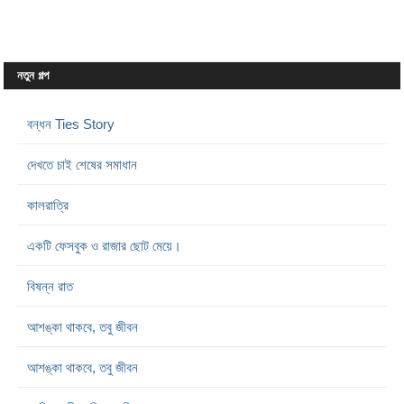
নতুন গল্প
বন্ধন Ties Story
দেখতে চাই শেষের সমাধান
কালরাত্রি
একটি ফেসবুক ও রাজার ছোট মেয়ে।
বিষন্ন রাত
আশঙ্কা থাকবে, তবু জীবন
আশঙ্কা থাকবে, তবু জীবন