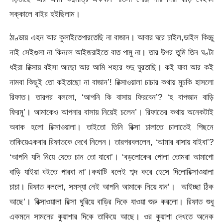
সক্কালে বাইর হইছিলাম।
ঠাণ্ডায় এহন আর কুলাইতেপারতেছি না বাজান। আবার ঘরে চাইল,ডাইল কিচ্চু
নাই সেইগুলা না কিনলে আইজরাইতে বাত পামু না। তার উপর তুমি তিন ঘণ্টা
ধইরা রিক্সায় বইসা আছো আর আমি শহরে শুদু ঘুরতাছি। কই যাবা আর কই
নামবা কিছুই তো কইতাছো না বাজান’! রিক্সাওয়ালা চাচার কথায় মুচকি হাসলো
রিফাত। তারপর বললো, ‘আপনি কি বাসায় ফিরবেন’? ‘হ বাপজান বাড়ি
ফিরমু’। আমাকেও আপনার বাসায় নিয়েই চলেন’। রিফাতের কথায় অনেকটাই
অবাক হলো রিক্সাওয়ালা। তাইতো তিনি রিক্সা চালাতে চালাতেই পিছনে
তাকিয়েএকবার রিফাতকে দেখে নিলেন। তারপরবললেন, ‘আমার বাসায় যাইবা’?
‘আপনি যদি নিয়ে যেতে চান তো যাবো’। ‘বড়লোকের পোলা তোমরা আমাগো
বাড়ি যাইয়া বইতে পারবা না’।কথাটি বলেই শব্দ করে হেসে দিলোরিক্সাওয়ালা
চাচা। রিফাত বললো, সমস্যা নেই আপনি আমাকে নিয়ে যান’। আইচ্ছা ঠিক
আছে’। রিক্সাওয়ালা রিক্সা ঘুরিয়ে বাড়ির দিকে যাওয়া শুরু করলো। রিফাত শুধু
একমনে সামনের কুয়াশার দিকে তাকিয়ে আছে। ওর কুয়াশা দেখতে অনেক