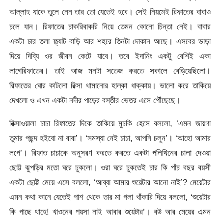
আল্লাহ যাকে তুলে নেন তার তো যেতেই হবে। সেই নিয়মেই রিফাতের বাবাও
চলে যান। রিফাতের চাকরিবাকরি নিয়ে তেমন কোনো চিন্তা নেই। বাবার
একটা চার তলা ফ্ল্যাট বাড়ি আর শহরে তিনটা দোকান আছে। এসবের ভাড়া
দিয়ে দিব্যি ওর জীবন কেটে যাবে। তবে ইদানিং একটু বেশিই একা
লাগেরিফাতের। তাই আজ মনটা সতেজ করতে সকালে বেড়িয়েছিলো।
রিফাতের ঘোর কাটলো রিক্সা থামানোর হাল্কা ধাক্কায়। ভালো করে তাকিয়ে
দেখলো ও এখন একটা নদীর পাড়ের বস্তীর ভেতর এসে পৌঁছেছে।
রিক্সাওয়ালা চাচা রিফাতের দিকে তাকিয়ে মুচকি হেসে বললো, ‘এমন জায়গা
তুমার পছন্দ হইবো না বাবা’। ‘সমস্যা নেই চাচা, আপনি চলুন’। ‘আহো আমার
লগে’। রিফাত চাচাকে অনুসরণ করতে করতে একটা পলিথিনের চালা দেওয়া
ছোট্ট ঝুপড়ির মতো ঘরে ঢুকলো। ওরা ঘরে ঢুকতেই চার কি পাঁচ বছর বয়সী
একটা ছোট্ট মেয়ে এসে বললো, ‘আব্বা আমার শুয়েটার আনো নাই’? মেয়েটার
এমন কথা কানে যেতেই পাশ থেকে তার মা গলা খাঁকারি দিয়ে বললো, ‘শুয়েটার
কি গাছে থাহে! খাওনের পয়সা নাই আবার শুয়েটার’। বউ আর মেয়ের এমন