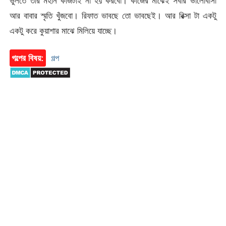
ভুলতে তার মহান কাজটাই না হয় করবো। কাজের মাঝেই সবার ভালোবাসা
আর বাবার স্মৃতি খুঁজবো। রিফাত ভাবছে তো ভাবছেই। আর রিক্সা টা একটু
একটু করে কুয়াশার মাঝে মিলিয়ে যাচ্ছে।
গল্পের বিষয়:
গল্প