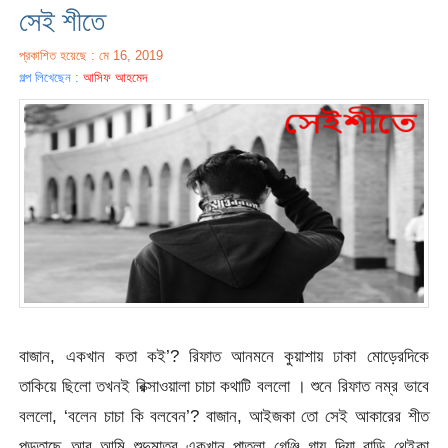
সেই শীতে
প্রকাশিত হয়েছে : মে 16, 2019
গল্প লিখেছেন :
আসিফ আহমেদ
বাজান, একখান কতা কই’? রিফাত আনমনে কুয়াশায় ঢাকা মোড়েরদিকে
তাকিয়ে ছিলো তখনই রিক্সাওয়ালা চাচা কথাটি বললো । শুনে রিফাত নম্র ভাবে
বললো, ‘বলেন চাচা কি বলবেন’? বাজান, আইজকা তো সেই আকারের শীত
পড়তাছে আর আমি শুদুমাত্র একখান পাতলা গেঞ্জি গায় দিয়া বাড়ি থেইকা