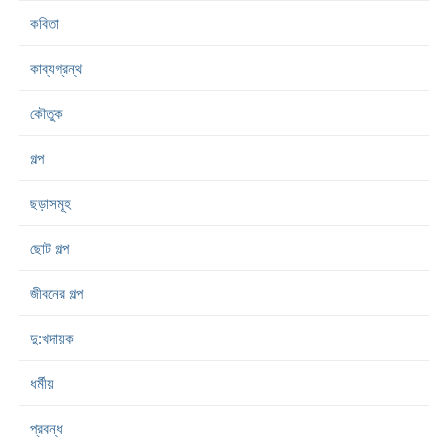
কবিতা
কাব্যগ্রন্থ
কৌতুক
গল্প
ছড়াসমূহ
ছোট গল্প
জীবনের গল্প
দু:খদায়ক
ধর্মীয়
প্রবন্ধ