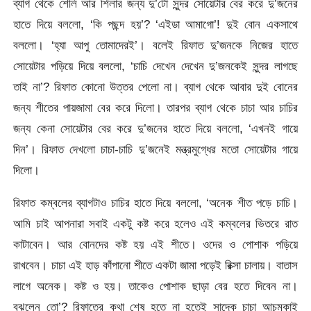
ব্যাগ থেকে শেলি আর শিলার জন্য দু’টো সুন্দর সোয়েটার বের করে দু’জনের
হাতে দিয়ে বললো, ‘কি পছন্দ হয়’? ‘এইডা আমাগো’! দুই বোন একসাথে
বললো। ‘হ্যা আপু তোমাদেরই’। বলেই রিফাত দু’জনকে নিজের হাতে
সোয়েটার পড়িয়ে দিয়ে বললো, ‘চাচি দেখেন দেখেন দু’জনকেই সুন্দর লাগছে
তাই না’? রিফাত কোনো উত্তর পেলো না। ব্যাগ থেকে আবার দুই বোনের
জন্য শীতের পায়জামা বের করে দিলো। তারপর ব্যাগ থেকে চাচা আর চাচির
জন্য কেনা সোয়েটার বের করে দু’জনের হাতে দিয়ে বললো, ‘এখনই গায়ে
দিন’। রিফাত দেখলো চাচা-চাচি দু’জনেই মন্ত্রমুগ্ধের মতো সোয়েটার গায়ে
দিলো।
রিফাত কম্বলের ব্যাগটাও চাচির হাতে দিয়ে বললো, ‘অনেক শীত পড়ে চাচি।
আমি চাই আপনারা সবাই একটু কষ্ট করে হলেও এই কম্বলের ভিতরে রাত
কাটাবেন। আর বোনদের কষ্ট হয় এই শীতে। ওদের ও পোশাক পড়িয়ে
রাখবেন। চাচা এই হাড় কাঁপানো শীতে একটা জামা পড়েই রিক্সা চালায়। বাতাস
লাগে অনেক। কষ্ট ও হয়। তাকেও পোশাক ছাড়া বের হতে দিবেন না।
বুঝলেন তো’? রিফাতের কথা শেষ হতে না হতেই সাদেক চাচা আচমকাই