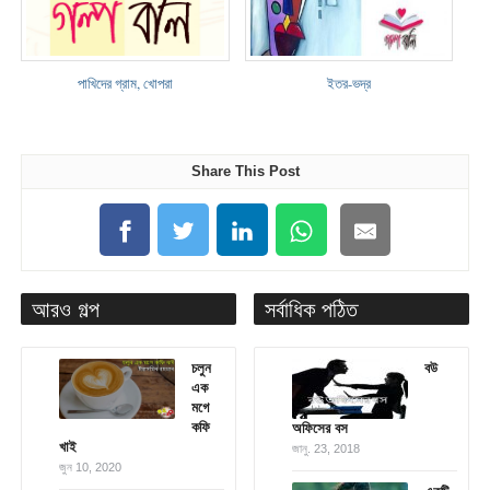
পাখিদের গ্রাম, খোপরা
ইতর-ভদ্র
Share This Post
আরও গল্প
সর্বাধিক পঠিত
চলুন
বউ
এক
মগে
কফি
অফিসের বস
খাই
জানু. 23, 2018
জুন 10, 2020