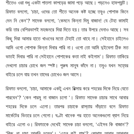
শীতেও ওরা শুধু একটা পাতলা কাপড়ের জামা পড়ে আছে। পড়নেও হাফপ্যান্ট।
রিফাত বললো, ‘চাচা, ওদের তো শীতে অনেক কষ্ট হচ্ছে তবুও পোশাক কিনে
দেন নি কেন’? সাদেক বললো, ‘কেমনে কিন্না দিমু বাজান! যে টেহা কামাই
করি তার বেশিরভাগই মহজনরে দিয়া দিতে হয়। তার উপরে দেনাও আছে। সব
কিছু দিয়া আমার হাতে খাওনের মতো টেহাই তো থাহে না। সেইহানে চাইলেও
আমি ওগো পোশাক কিন্না দিবার পারি না। ওগো তো আমি দুইবেলা ঠিক মত
ভাতই দিবার পারি না সেইহানে পোশাকের কতা নাই কইলাম’। রিফাত তাকিয়ে
দেখলো চাচার চোখে জল স্পষ্ট। পুরুষ মানুষ কাঁদে না। তবুও যখন সহ্যের
বাইরে চলে যায় তখন তাদের চোখেও জল আসে।
রিফাত বললো, ‘চাচা, আমাকে একটু এখন রিক্সায় করে শহরের দিকে নিয়ে যেতে
পারবেন’? ‘কেন পারমু না বাজান চলো ‘। রিফাত সাদেক চাচার সাথে আবার
শহরের দিকে চলে এলো। তারপর চাচাকে রাস্তায় দাঁড়াতে বলে রিফাত
মার্কেটের ভিতরে চলে গেলো। ঘণ্টা খানেক পর হাতে অনেকগুলো ব্যাগ নিয়ে
বাইরে এলো ও। রিফাতকে দেখেই সাদেক চাচা বললো, ‘এইসব কি বাজান’?
‘কিছু না চাচা আপনি চলেন’। ‘এহন কই যামু’? কোথায় আবার আপনার