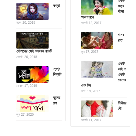
একটি
কণ্যা
সত্য
ঘটনা
অবলম্বনে
নভে. 20, 2018
আগস্ট 12, 2017
বাসর
রাত
স্টেশনের সেই ভয়ংকর রাতটি
জুন 17, 2017
সেপ্টে. 26, 2018
একটি
স্বপ্ন
ভাই ও
বিভ্রাট
একটি
বোনের
এক দিন
ফেব্রু. 17, 2019
নভে. 19, 2017
ভুলের
গল্প
সিনিয়র
বৌ
জুন 27, 2020
আগস্ট 11, 2017