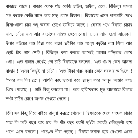
বাজারে আসে। বাজার থেকে পাঁচ কেজি চাউল, ডাউল, তেল, বিভিন্ন মসলা
সহ কয়েক কেজি মাংস আর মাছ কেনে রিফাত। রিফাতের এমন পাগলামি দেখে
রিক্সাওয়ালা চাচা শুধু অবাক চোখে তাকিয়ে আছে। ফেরার পথে রিফাত চাচার
নাম, চাচির নাম আর বাচ্চাদের নামও জেনে নেয়। চাচার নাম হলো সাদেক।
উনার বউয়ের নাম হিরা আর বাচ্চা দুইটার নাম মধ্যে বড়টার নাম শিলা আর
ছোট টার নাম শেলি। বিভিন্ন কথা বলতে বলতেই আবার বস্তিতে ফেরে
ওরা। এত বাজার দেখেই তো চাচি রিফাতকে বললেন, ‘এত খাওন কেন আনলা
বাজান’! ‘এসব কিছুই না চাচি’। ‘এত টাকা খরচ করার কোন দরকার আছিলো’!
‘আরে বাদ দিন তো। আপনি বরং ভালো করে রান্না করে আনুন আমার বড্ড
খিদে পেয়েছে । চাচি কিছু বললেন না। তবে হারিকেনের মৃদু আলোতে রিফাত
স্পষ্ট চাচির চোখে অশ্রু দেখতে পেলো।
তিনি সব কিছু নিয়ে বাইরে রান্না করতে গেলেন। রিফাতকে দেখে সাদেক চাচার
সাত কি আট বছর আর চার কি পাঁচ বছর বয়সী দু’টো মেয়েই কৌতূহলী হয়ে
পাশে এসে বসলো। প্রচণ্ড শীত পড়ছে। রিফাত অবাক হয়ে দেখলো এতো