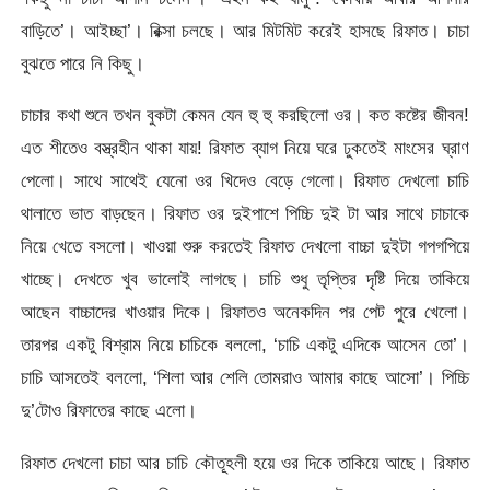
বাড়িতে’। আইচ্ছা’। রিক্সা চলছে। আর মিটমিট করেই হাসছে রিফাত। চাচা
বুঝতে পারে নি কিছু।
চাচার কথা শুনে তখন বুকটা কেমন যেন হু হু করছিলো ওর। কত কষ্টের জীবন!
এত শীতেও বস্ত্রহীন থাকা যায়! রিফাত ব্যাগ নিয়ে ঘরে ঢুকতেই মাংসের ঘ্রাণ
পেলো। সাথে সাথেই যেনো ওর খিদেও বেড়ে গেলো। রিফাত দেখলো চাচি
থালাতে ভাত বাড়ছেন। রিফাত ওর দুইপাশে পিচ্চি দুই টা আর সাথে চাচাকে
নিয়ে খেতে বসলো। খাওয়া শুরু করতেই রিফাত দেখলো বাচ্চা দুইটা গপগপিয়ে
খাচ্ছে। দেখতে খুব ভালোই লাগছে। চাচি শুধু তৃপ্তির দৃষ্টি দিয়ে তাকিয়ে
আছেন বাচ্চাদের খাওয়ার দিকে। রিফাতও অনেকদিন পর পেট পুরে খেলো।
তারপর একটু বিশ্রাম নিয়ে চাচিকে বললো, ‘চাচি একটু এদিকে আসেন তো’।
চাচি আসতেই বললো, ‘শিলা আর শেলি তোমরাও আমার কাছে আসো’। পিচ্চি
দু’টোও রিফাতের কাছে এলো।
রিফাত দেখলো চাচা আর চাচি কৌতূহলী হয়ে ওর দিকে তাকিয়ে আছে। রিফাত