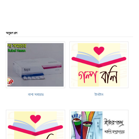
অনুরূপ গল্প
নাপা সমাচার
টানটান