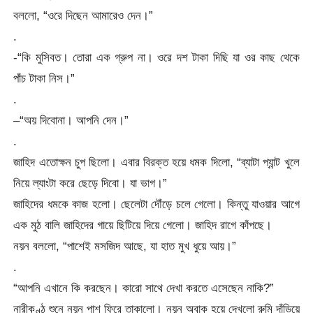
বললো, “ওরে দিছেন আমারেও দেন।”
.
-“কি মুসিবত। তোরা এক গ্রুপ না। ওরে দশ টাকা দিছি যা ওর কাছ থেকে
পাঁচ টাকা নিস।”
.
–“অয় দিবোনা। আপনি দেন।”
.
জাহিদ এতোক্ষন চুপ ছিলো। এবার বিরক্ত হয়ে ধমক দিলো, “ব্যাটা প্যান্ট খুলে
নিয়ে ল্যাংটা করে ছেড়ে দিবো। যা ভাগ।”
জাহিদের ধমকে কাজ হলো। ছেলেটা দৌঁড়ে চলে গেলো। কিন্তু যাওয়ার আগে
এক মুঠ বালি জাহিদের গায়ে ছিটিয়ে দিয়ে গেলো। জাহিদ রাগে কাঁপছে।
নয়ন বললো, “পাশেই মসজিদ আছে, যা হাত মুখ ধুয়ে আয়।”
.
“আপনি এখানে কি করছেন। কারো সাথে দেখা করতে এসেছেন নাকি?”
নারীকণ্ঠ শুনে নয়ন পাশ ফিরে তাকালো। নয়ন অবাক হয়ে দেখলো রুমি দাঁড়িয়ে