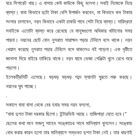
ঘরে সিগারেট খায়। এ বাসায় কেউ কাউকে কিছু বলেনা। সবাই নিজেকে নিয়ে
ব্যস্ত। বাবা কিভাবে দুটো টাকা বেশি উপার্জন করবেন, মা কিভাবে কম টাকায়
সংসার চালাবেন, নয়ন কিভাবে একটা চাকরি পাবে সেটা নিয়ে ব্যস্ত। দারিদ্রতা
সবাইকে এতোটা ব্যস্ত করে রেখেছে যে মানুষগুলো অধিকার খাটানোর সময়
পায়না। নয়নের ছোট বোন নুসরাত সারাক্ষন পড়ার টেবিলে বসে থাকে। নয়ন
খেয়াল করেছে নুসরাত পড়ার টেবিলে বসে থাকলেও বই পড়েনা। এক দৃষ্টিতে
জানালা দিয়ে বাইরে তাকিয়ে থাকে। নয়ন ঘামে ভেজা গেঞ্জিটা খুলে রেখে শুয়ে
পড়লো।
ইলেকট্রিসিটি এসেছে। ঘড়ঘড় ঘড়ঘড় শব্দে ফ্যানটা ঘুরতে শুরু করছে।
নয়নের ঘুম পাচ্ছে।
.
সকালে বাবা বাসা থেকে বের হবার সময় নয়ন বললো,
“বাবা দুশত টাকা দরকার ছিলো। ইন্টারভিউ আছে। হাজিপাড়া যেতে হবে।”
ছেলের কথা শুনে ফজলু সাহেব সঙ্কোচের সাথে মানিব্যাগ খুললেন। সঙ্কোচ
বোধ করার কারন হলো তার মানিব্যাগে সম্ভবত দুশত টাকা নেই। তার ধারণাই