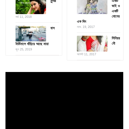
সুন্দরী
একটি
ভাই ও
একটি
বোনের
মার্চ 11, 2018
এক দিন
নভে. 19, 2017
বাস
সিনিয়র
বৌ
টার্মিনালে দাঁড়িয়ে আছে মায়া
জুন 25, 2019
আগস্ট 11, 2017