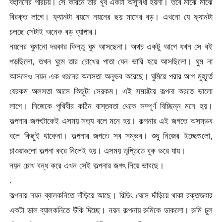
বহুদিনের পরিচয়। সে কারনে তার খুব একটা অসুবিধা হয়না। তবে মাঝে মাঝে
বিরক্ত লাগে। ফ্যানটা বয়সে নয়নের ছয় মাসের বড়। এখনো যে ফ্যানটা
চলছে সেটাই অনেক বড় ব্যাপার।
নয়নের ঘুমানো দরকার কিন্তু ঘুম আসছেনা। অথচ একটু আগে যখন সে বই
পড়ছিলো, তখন ঘুমে তার চোখের পাতা যেন ভারি হয়ে আসছিলো। ঘুম না
আসলেও নয়ন এক ধরনের অলসতা অনুভব করেছে। ঘুমিয়ে পরার আগ মুহূর্তে
যেরকম অলসতা আসে কিছুটা সেরকম। এই সময়টায় কল্পনা করতে ভালো
লাগে। নিজেকে পৃথিবীর কঠিন বাস্তবতা থেকে সম্পূর্ণ বিচ্ছিন্ন মনে হয়।
কল্পনার জগৎটাকেই এসময় সত্য বলে মনে হয়। কল্পনার এই জগতে অসম্ভব
বলে কিছুই থাকেনা। কল্পনার জগতে সব সম্ভব। শুধু নিজের ইচ্ছেগুলো,
চাওয়াগুলো কল্পনা করে নিলেই হয়। এসময় তৃপ্তিতে বুক ভরে যায়।
নয়ন চোখ বন্ধ করে এখন সেই কল্পনার জগৎ নিয়ে ভাবছে।
.
কল্পনায় নয়ন ব্যালকনিতে দাঁড়িয়ে আছে। বিল্ডিং ঘেসে দাঁড়িয়ে থাকা রক্তজবার
একটা ডাল ব্যালকনিতে উঁকি দিচ্ছে। নয়ন কল্পনায় রুমিকে ডাকলো। রুমি চুল