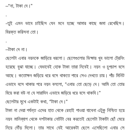
–“না, টাকা দে।”
.
-তুই এমন ভাবে চাইছিস যেন মনে হচ্ছে আমার কাছে জমা রেখেছিস।
বিরক্ত করিসনা তো।
.
–টাকা দে না।
ছেলেটা এবার নয়নকে জাড়িয়ে ধরলো। ছেলেগুলোর ভিক্ষায় খুব ভালো ট্রেনিং
হয়েছে বুঝা যাচ্ছে। যেভাবেই হোক টাকা তারা নিবেই। নয়ন ও চুপচাপ বসে
আছে। কতোক্ষন জড়িয়ে ধরে বসে থাকতে পারে সেও দেখতে চায়। পাঁচ মিনিট
এভাবে বসে থাকার পরে নয়ন বললো, “এবার তো ছেড়ে দে। আমি তো তোর
বিয়ে করা বউ না যে সারাদিন এভাবে জড়িয়ে ধরে বসে থাকবি।”
ছেলেটার মুখে একটাই কথা, “টাকা দে।”
টাকা না দেয়া পর্যন্ত এদের হাত থেকে রেহাই পাওয়া যাবেনা এটুকু নিশ্চিত হয়ে
নয়ন মানিব্যাগ থেকে দশটাকার নোটটা বের করতেই ছেলেটা টাকাটা ছোঁ মেরে
নিয়ে দৌঁড় দিলো। তার সাথে যেই আরেকটা ছেলে এসেছিলো এবার সে