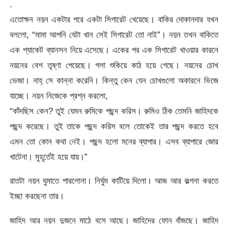
.
এতোক্ষন নয়ন একটার পরে একটা সিগারেট খেয়েছে। বাকির দোকানদার যখন
বললো, “মামা আপনি যেটা খান সেই সিগারেট তো নাই”। নয়ন তখন বাকিতে
এক প্যাকেট ব্যানসন নিয়ে এসেছে। একের পর এক সিগারেট খাওয়ার কারনে
নয়নের বেশ তৃষ্ণা পেয়েছে। গলা শুকিয়ে কাঠ হয়ে গেছে। নয়নের চোখ
ভেজা। নাহ্ সে কান্না করেনি। কিন্তু কেন যেন চোখগুলো অকারনে ভিজে
যাচ্ছে। নয়ন নিজেকে প্রশ্ন করলো,
“কাঁদছিস কেন? তুই যেমন রুমিকে পছন্দ করিস। রুমিও ঠিক তেমনি জাহিদকে
পছন্দ করেছে। তুই তাকে পছন্দ করিস বলে তোকেই তার পছন্দ করতে হবে
এমন তো কোন কথা নেই। পছন্দ হলো মনের ব্যাপার। এসব ব্যাপারে জোর
খাটেনা। মুহূর্তেই হয়ে যায়।”
রাতটা নয়ন ঘুমাতে পারলোনা। নির্ঘুম কাটিয়ে দিলো। আজ আর কল্পনা করতে
ইচ্ছা করছেনা তার।
জাহিদ আর নয়ন দুজনে মাঠে বসে আছে। জাহিদের ফোন বাঁজছে। জাহিদ