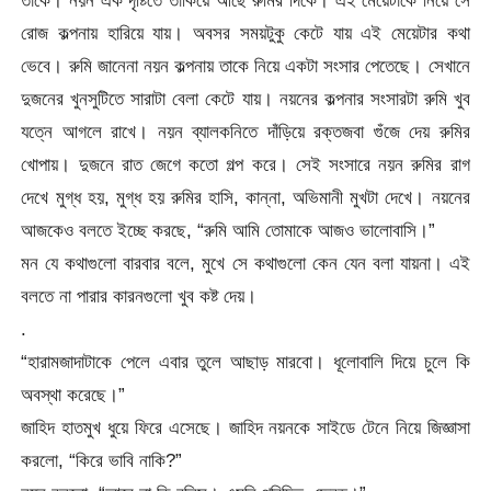
তাকে। নয়ন এক দৃষ্টিতে তাকিয়ে আছে রুমির দিকে। এই মেয়েটাকে নিয়ে সে
রোজ কল্পনায় হারিয়ে যায়। অবসর সময়টুকু কেটে যায় এই মেয়েটার কথা
ভেবে। রুমি জানেনা নয়ন কল্পনায় তাকে নিয়ে একটা সংসার পেতেছে। সেখানে
দুজনের খুনসুটিতে সারাটা বেলা কেটে যায়। নয়নের কল্পনার সংসারটা রুমি খুব
যত্নে আগলে রাখে। নয়ন ব্যালকনিতে দাঁড়িয়ে রক্তজবা গুঁজে দেয় রুমির
খোপায়। দুজনে রাত জেগে কতো গল্প করে। সেই সংসারে নয়ন রুমির রাগ
দেখে মুগ্ধ হয়, মুগ্ধ হয় রুমির হাসি, কান্না, অভিমানী মুখটা দেখে। নয়নের
আজকেও বলতে ইচ্ছে করছে, “রুমি আমি তোমাকে আজও ভালোবাসি।”
মন যে কথাগুলো বারবার বলে, মুখে সে কথাগুলো কেন যেন বলা যায়না। এই
বলতে না পারার কারনগুলো খুব কষ্ট দেয়।
.
“হারামজাদাটাকে পেলে এবার তুলে আছাড় মারবো। ধূলোবালি দিয়ে চুলে কি
অবস্থা করেছে।”
জাহিদ হাতমুখ ধুয়ে ফিরে এসেছে। জাহিদ নয়নকে সাইডে টেনে নিয়ে জিজ্ঞাসা
করলো, “কিরে ভাবি নাকি?”