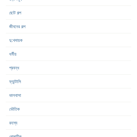
ছোট গল্প
জীবনের গল্প
দু:খদায়ক
ধর্মীয়
প্রবন্ধ
ফ্যান্টাসি
ভালবাসা
ভৌতিক
রহস্য
রোমান্টিক