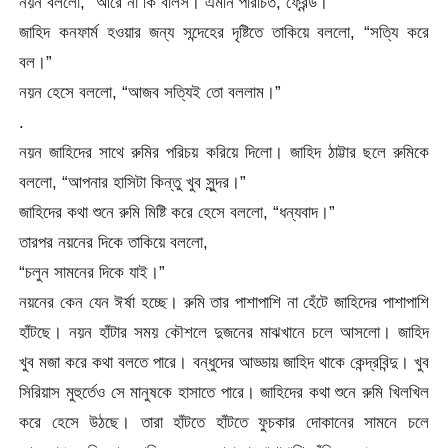
নয়ন বললো, “আরে না কি বলিস। এমনি পরিচিত, ফ্রেন্ড।”
জাহিদ কনফার্ম হওয়ার জন্য সন্দেহের দৃষ্টিতে তাকিয়ে বললো, “সত্যি করে
বল।”
নয়ন হেসে বললো, “আজব সত্যিই তো বললাম।”
.
নয়ন জাহিদের সাথে রুমির পরিচয় করিয়ে দিলো। জাহিদ ঠাট্টার ছলে রুমিকে
বললো, “আপনার হাসিটা কিন্তু খুব সুন্দর।”
জাহিদের কথা শুনে রুমি মিষ্টি করে হেসে বললো, “ধন্যবাদ।”
তারপর নয়নের দিকে তাকিয়ে বললো,
“চলুন সামনের দিকে যাই।”
নয়নের কেন যেন ঈর্ষা হচ্ছে। রুমি তার পাশাপাশি না হেঁটে জাহিদের পাশাপাশি
হাঁটছে। নয়ন হাঁটার সময় কৌশলে দুজনের মাঝখানে চলে আসলো। জাহিদ
খুব মজা করে কথা বলতে পারে। বন্ধুদের আড্ডায় জাহিদ থাকে কেন্দ্রবিন্দু। খুব
সিরিয়াস মুহুর্তেও সে মানুষকে হাসাতে পারে। জাহিদের কথা শুনে রুমি খিলখিল
করে হেসে উঠছে। তারা হাঁটতে হাঁটতে ফুচকার দোকানের সামনে চলে