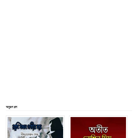
অনুরূপ গল্প