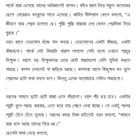
পার্কে যারা এসেছে তাদের অধিকাংশই কাপল। কাঁধে ব্যাগ নিয়ে স্কুল কলেজের
ছেলে মেয়েরাও বন্ধুদের সাথে এসেছে। জাহিদ দীর্ঘশ্বাস ফেলে বললো, “এ
জীবনে আর প্রেম হলোনা রে। পুচ্চি পুচ্চি বাচ্চারা দেখ কেমন প্রেমিকা নিয়ে
ঘুরছে।”
নয়ন কানে হেডফোন গুঁজে গান শুনছে। হেডফোনের একটা বাঁজছে, একটা
বাঁজছেনা। পার্কে যেই বিষয়টা খারাপ লাগলো সেটা হলো এখানে প্রচুর
ভিক্ষুক। বয়সে বড় ভিক্ষুকদের চেয়ে ছোট বাচ্চাগুলো বেশি সুবিধা করতে
পারছে। কাপল দেখলেই পা জড়িয়ে ধরছে। কাপলরা আসে কিছুক্ষন মন খুলে
প্রেমের দুটো কথা বলবে বলে। কিন্তু এদের অত্যাচারে সেটাও পারছেনা।
.
নয়নের সামনে দুটো ছোট বাচ্চা এসে দাঁড়ালো। বয়স পাঁচ ছয় হবে। একটার
প্যান্ট খুলে পরছে বারবার, এতে করে তার পেছন দেখা যাচ্ছে। সে একটু পরপর
প্যান্ট টেনে টেনে তুলছে। নয়নের কাছে টাকা চাইতেই নয়ন বললো, “সামনে
যারা বসে আছে তাদের গিয়ে ধর।”
ছেলেটা মাথা নেড়ে বললো,