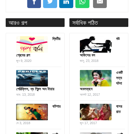
আরও গল্প
সর্বাধিক পঠিত
দ্বিতীয়
বউ
প্রেমের গল্প
অফিসের বস
জুন 9, 2020
জানু. 23, 2018
একটি
সত্য
ঘটনা
পেরিক্লিস, দ্য প্ৰিন্স অব টায়ার
অবলম্বনে
নভে. 13, 2018
আগস্ট 12, 2017
বাটপার
বাসর
রাত
মে 3, 2018
জুন 17, 2017