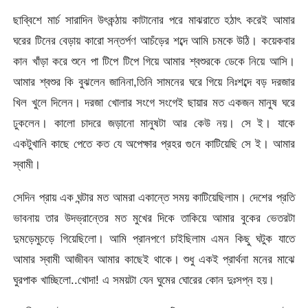
ছাব্বিশে মার্চ সারাদিন উৎকন্ঠায় কাটানোর পরে মাঝরাতে হঠাৎ করেই আমার
ঘরের টিনের বেড়ায় কারো সন্তর্পণ আচঁড়ের শব্দে আমি চমকে উঠি। কয়েকবার
কান খাঁড়া করে শুনে পা টিপে টিপে গিয়ে আমার শ্বশুরকে ডেকে নিয়ে আসি।
আমার শ্বশুর কি বুঝলেন জানিনা,তিনি সামনের ঘরে গিয়ে নিঃশব্দে বড় দরজার
খিল খুলে দিলেন। দরজা খোলার সংগে সংগেই ছায়ার মত একজন মানুষ ঘরে
ঢুকলেন। কালো চাদরে জড়ানো মানুষটা আর কেউ নয়। সে ই। যাকে
একটুখানি কাছে পেতে কত যে অপেক্ষার প্রহর গুনে কাটিয়েছি সে ই। আমার
স্বামী।
সেদিন প্রায় এক ঘন্টার মত আমরা একান্তে সময় কাটিয়েছিলাম। দেশের প্রতি
ভাবনায় তার উদভ্রান্তের মত মুখের দিকে তাকিয়ে আমার বুকের ভেতরটা
দুমড়েমুচড়ে গিয়েছিলো। আমি প্রানপণে চাইছিলাম এমন কিছু ঘটুক যাতে
আমার স্বামী আজীবন আমার কাছেই থাকে। শুধু একই প্রার্থনা মনের মাঝে
ঘুরপাক খাচ্ছিলো..খোদা! এ সময়টা যেন ঘুমের ঘোরের কোন দুঃসপ্ন হয়।