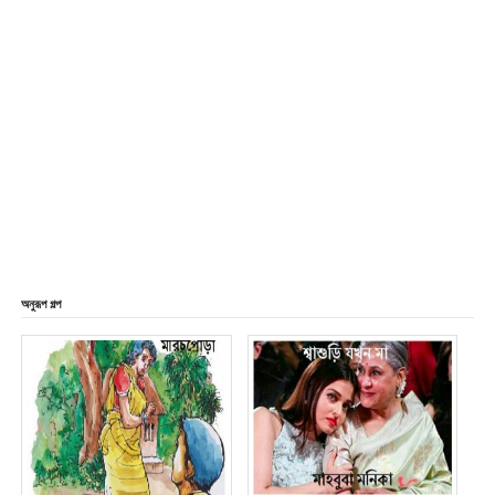
অনুরূপ গল্প