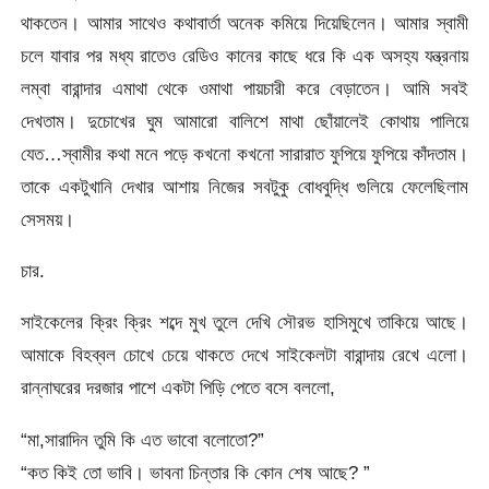
থাকতেন। আমার সাথেও কথাবার্তা অনেক কমিয়ে দিয়েছিলেন। আমার স্বামী
চলে যাবার পর মধ্য রাতেও রেডিও কানের কাছে ধরে কি এক অসহ্য যন্ত্রনায়
লম্বা বারান্দার এমাথা থেকে ওমাথা পায়চারী করে বেড়াতেন। আমি সবই
দেখতাম। দুচোখের ঘুম আমারো বালিশে মাথা ছোঁয়ালেই কোথায় পালিয়ে
যেত…স্বামীর কথা মনে পড়ে কখনো কখনো সারারাত ফুপিয়ে ফুপিয়ে কাঁদতাম।
তাকে একটুখানি দেখার আশায় নিজের সবটুকু বোধবুদ্ধি গুলিয়ে ফেলেছিলাম
সেসময়।
চার.
সাইকেলের ক্রিং ক্রিং শব্দে মুখ তুলে দেখি সৌরভ হাসিমুখে তাকিয়ে আছে।
আমাকে বিহব্বল চোখে চেয়ে থাকতে দেখে সাইকেলটা বারান্দায় রেখে এলো।
রান্নাঘরের দরজার পাশে একটা পিড়ি পেতে বসে বললো,
“মা,সারাদিন তুমি কি এত ভাবো বলোতো?”
“কত কিই তো ভাবি। ভাবনা চিন্তার কি কোন শেষ আছে? ”