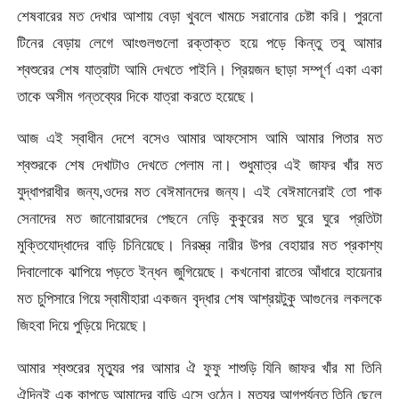
শেষবারের মত দেখার আশায় বেড়া খুবলে খামচে সরানোর চেষ্টা করি। পুরনো
টিনের বেড়ায় লেগে আংগুলগুলো রক্তাক্ত হয়ে পড়ে কিন্তু তবু আমার
শ্বশুরের শেষ যাত্রাটা আমি দেখতে পাইনি। প্রিয়জন ছাড়া সম্পূর্ণ একা একা
তাকে অসীম গন্তব্যের দিকে যাত্রা করতে হয়েছে।
আজ এই স্বাধীন দেশে বসেও আমার আফসোস আমি আমার পিতার মত
শ্বশুরকে শেষ দেখাটাও দেখতে পেলাম না। শুধুমাত্র এই জাফর খাঁর মত
যুদ্ধাপরাধীর জন্য,ওদের মত বেঈমানদের জন্য। এই বেঈমানেরাই তো পাক
সেনাদের মত জানোয়ারদের পেছনে নেড়ি কুকুরের মত ঘুরে ঘুরে প্রতিটা
মুক্তিযোদ্ধাদের বাড়ি চিনিয়েছে। নিরস্ত্র নারীর উপর বেহায়ার মত প্রকাশ্য
দিবালোকে ঝাপিয়ে পড়তে ইন্ধন জুগিয়েছে। কখনোবা রাতের আঁধারে হায়েনার
মত চুপিসারে গিয়ে স্বামীহারা একজন বৃদ্ধার শেষ আশ্রয়টুকু আগুনের লকলকে
জিহবা দিয়ে পুড়িয়ে দিয়েছে।
আমার শ্বশুরের মৃত্যুর পর আমার ঐ ফুফু শাশুড়ি যিনি জাফর খাঁর মা তিনি
ঐদিনই এক কাপড়ে আমাদের বাড়ি এসে ওঠেন। মৃত্যুর আগপর্যন্ত তিনি ছেলে