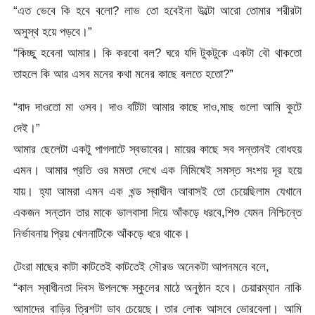
“এত ভেবে কি হবে বলো? লাভ তো হবেইনা উল্টো আরো তোমার শরীরটা
অসুস্থ হয়ে পড়বে।”
“কিচ্ছু হবেনা আমার। কি করবো বল? ঘরে যদি টুকটুকে একটা বৌ থাকতো
তাহলে কি আর এসব মনের কথা মনের কাছে বলতে হতো?”
“বাদ দাওতো মা ওসব। দাও বটিটা আমার কাছে দাও,মাছ গুলো আমি কুটে
দেই।”
আমার ছেলেটা একটু পাগলাটে স্বভাবের। মায়ের কাছে সব সন্তানই বোধহয়
এমন। আমার প্রতি ওর মমতা দেখে এক নিমিষেই সমস্ত সংশয় দূর হয়ে
যায়। হ্যা আমরা এমন এক খন্ড স্বাধীন আবাসই তো চেয়েছিলাম যেখানে
একজন সন্তান তার মাকে ভালবাসা দিয়ে আঁকড়ে ধরবে,শিশু যেমন নিশ্চিন্তে
নির্ভাবনায় প্রিয় খেলনাটিকে আঁকড়ে ধরে থাকে।
টেংরা মাছের কাটা কাটতেই কাটতেই সৌরভ অনেকটা আপনমনে বলে,
“কাল স্বাধীনতা দিবস উপলক্ষে স্কুলের মাঠে অনুষ্ঠান হবে। চেয়ারম্যান নাকি
আমাদের বাড়ির ত্রিশটা ডাব চেয়েছে। তার লোক আসবে ভোরবেলা। আমি