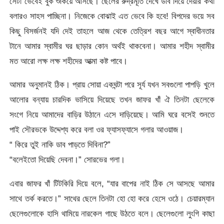
সেটা ভেবেই বুক শুকিয়ে আসছে। ছেলের রুদ্রমূর্তি দেখে ডাব দিয়ে দেয়ার কথা
বলারও সাহস পাচ্ছিনা। নিজেকে বোঝাই এত ভেবে কি হবে! বিপদের ভয়ে সব
কিছু বিসর্জনই যদি দেই তাহলে আজ থেকে তেত্রিশ বছর আগে স্বাধীনতার
টানে আমার স্বামীর ঘর ছাড়ার কোন অর্থই থাকবেনা। আমার শহীদ স্বামীর
মত আরো লক্ষ লক্ষ শহীদের আত্মা কষ্ট পাবে।
আমার অনুমানই ঠিক। প্রায় সোয়া একঘন্টা পরে সূর্য যখন সবগুলো পাপড়ি খুলে
আলোর বন্যায় চারদিক ভাসিয়ে দিয়েছে তখন জাফর খাঁ ঐ তিনটা ছেলেকে
সংগে নিয়ে আমাদের বাড়ির উঠানে এসে দাড়িয়েছে। আমি ঘরে বসেই শুনতে
পাই সৌরভকে উদ্দেশ্য করে বলা ওর ফ্যাসফ্যাসে গলার আওয়াজ।
“ কিরে তুই নাকি ডাব পাড়তে দিবিনা?”
“বলেইতো দিয়েছি দেবনা।” সোরভের গলা।
এবার জাফর খাঁ টিটকিরি দিয়ে বলে, “যার বাপের নাই ঠিক সে আসছে আমার
সাথে তর্ক করতে।” সাথের ছেলে তিনটা হো হো করে হেসে ওঠে। চেয়ারম্যান
ছেলেগুলোকে হাসি থামিয়ে নারকেল গাছে উঠতে বলে। ছেলেগুলো লুংগি কাছা