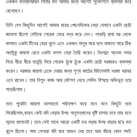
একজন কর্তব্যপরায়ন পিতার মত আমার জন্য আগেই সুকৌশলে ব্যবস্থা করে
রেখেছেন।
তিনি বেশ কিছুদিন আগেই আমার ঘরের পেছনদিকের বেড়া যেখানে একটা ছোট্ট
জানালা ছিলো সেটাকে পেরেক মেরে বন্ধ করে দেন। লাকড়ি রাখা ঘর থেকে
মাপমত একটা টিনের বেড়া খুলে এনে একজন মানুষ শুয়ে বসে থাকতে পারে ঠিক
অতটুকু জায়গা রেখে একটা ফলস বেড়া তৈরি করেন। নিঃশব্দে অনেক সময়
নিয়ে ধীরে ধীরে হাতুড়ি দিয়ে পেরেক ঠুকে ঠুকে একটা ছোট্ট দরজারও ব্যবস্থা
করেন। দরজার জায়গা ঢেকে দেয়ার জন্য শূণ্য কাঠের মিটসেফটা দরজা বরাবর
এনে রাখেন। তার নিপুন কাজ আর কৌশল দেখে সেদিন বিস্ময়ে অভিভূত হয়ে
পড়েছিলাম।
তবে পুরোটা জায়গা ভালমতো পর্যবেক্ষণ করে মনে মনে কিছুটা দমে
গিয়েছিলাম,কারন কেউ যদি বেড়ার উপর অনুসন্ধানের দৃষ্টি চালায় তবে তার মনে
সন্দেহ জাগবেই। তবে সেই সাথে আরো একটি ভয় মড়ার উপর খাড়ার ঘা’র মত
ঝুলে ছিলো। পাক সেনারা যদি ঘরে আগুন দেয় তবে আর বাঁচার কোন পথই