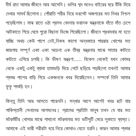
দীর্ঘ রাত আমার জীবনে আর আসেনি। গুলির শব্দ শুনেও বাইরের ঘরে উঁকি দিয়ে
দেখার সামর্থ ছিলোনা। পোঁয়াতি শরীর নিয়ে ভরপেট অজগরের মত নিথর নিশ্চল
পড়েছিলাম। মাঝ রাতে ওঠা প্রসব বেদনার ভয়ানক যন্ত্রনাকে দাঁতে দাঁত চেপে
আটকাতে গিয়ে ঘেমে পুরো বিছানা ভিজে গিয়েছিলো। জীবনে প্রথমবার মা হতে
যাচ্ছি অথচ কেউ পাশে নেই,নিকষ কালো অন্ধকারে পায়রার খোপের মত
জায়গায় সম্পূর্ণ একা একা অচেনা এক তীব্র যন্ত্রনার মাঝে সাতার কাটতে
কাটতে এগিয়ে চলছি। কি ভীষণ যন্ত্রণা….. বিকেল থেকেই যখন কোমর
থেকে একটু একটু ব্যাথা হামাগুড়ি দিয়ে পেটে ছড়িয়ে পড়ছিলো তখনই আমার
শ্বশুর পাশের বাড়ি গিয়ে একজনকে খবর দিয়েছিলেন। সম্পর্কে তিনি আমার
ফুফু শাশুড়ি হন।
কিন্তু তিনি আর আসতে পারেননি। সন্ধার আগে আগেই খবর রটে যায়
পাকিস্তানী সেনাদের আগমনের। গ্রামের প্রতিটা মানুষ তখন যে যার মত
মটরশুঁটির খোসার মাঝে গাদানো মটরদানার মত গুটিসুটি মেরে লুকাতে ব্যস্ত।
আমাকে এই ভারী শরীরটা বয়ে নিয়ে কোথাও যেতে হয়নি। কারন আমার শ্বশুর