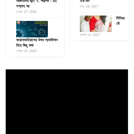
আগুনালির ভূত: ৭. পরিশিষ্ট : দুই
এক দিন
সপ্তাহ পর
নভে. 19, 2017
ফেব্রু. 27, 2020
সিনিয়র
বৌ
আগস্ট 11, 2017
করোনাভাইরাসের ঔষধ অ্যাভিগান
নিয়ে কিছু কথা
এপ্রিল 15, 2020