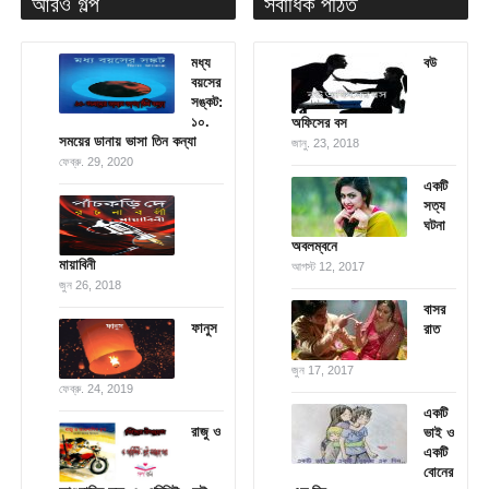
আরও গল্প
সর্বাধিক পঠিত
মধ্য
বউ
বয়সের
সঙ্কট:
১০.
অফিসের বস
সময়ের ডানায় ভাসা তিন কন্যা
জানু. 23, 2018
ফেব্রু. 29, 2020
একটি
সত্য
ঘটনা
অবলম্বনে
মায়াবিনী
আগস্ট 12, 2017
জুন 26, 2018
বাসর
ফানুস
রাত
জুন 17, 2017
ফেব্রু. 24, 2019
একটি
রাজু ও
ভাই ও
একটি
বোনের