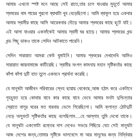
আমার এখনো স্পষ্ট মনে আছে সেই রাতে,তার চলে যাওয়ার মুহূর্তে আমার
শ্বশুরের বাম পায়ের পুরনো ব্যাথাটা খুব বেড়েছিলো। আমি ব্যাকুল হয়ে একবার
আমার স্বামীর কাছে আসি আরেকবার দৌড়ে আমার শ্বশুরের কাছে ছুটে যাই।
এই আসা যাওয়ার একফাঁকেই আমার স্বামী ঘর ছাড়ে। আমার শ্বশুরের খন্ড
খন্ড পিছু ডাকও তাকে সেদিন আটকাতে পারেনি।
সেদিন সারারাত আমরা কেউ ঘুমাইনি। আমার শ্বশুরের দেখাদেখি আমিও
সারারাত জায়নামাজে কাটিয়েছি। স্বামীর মংগল কামনায় মহান সৃষ্টিকর্তার কাছে
কাঁপা কাঁপা দুটি হাত তুলে একমনে প্রার্থনা করেছি।
যে মানুষটা আজীবন পরিবারের স্নেহ ছায়ায় থেকেছে,আজ হঠাৎ করে একটানে
গৃহচ্যুত হয়ে কোথায় যাবে কার কাছে যাবে ভেবে আমার মনটা দুশ্চিন্তার
স্রোতে বালুর ঘরের মত বারবার ভেসে গিয়েছিলো। আমি ক্লান্ত ঠোটদুটি
নেড়ে অস্ফুটে সৃষ্টিকর্তার কাছে বলেছিলাম…হে আল্লাহ তুমি দেখো তাকে।
যে মানুষটা একফোটা রক্তের দাগ দেখেও সভয়ে পিছিয়ে যেত সেই মানুষটা
আজ দেশের জন্য,তোমার সৃষ্টিকে ভালবেসে মা আর মানুষের জন্য নির্দ্বিধায়