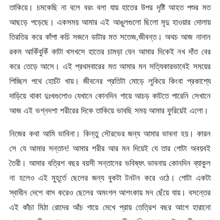
তাকিয়ে। চমকেছি না বলে বরং বলা যায় হাতের উপর দৃষ্টি আহত পশুর মত
আছড়ে পড়েছে। একসময় আমার এই আঙুলগুলো ছিলো মৃদু হাওয়ার দোলায়
তিরতির করে কাঁপা কচি সজনে ডাটার মত সতেজ,জীবন্ত। অথচ আজ নানান
রকম আকিঁবুকিঁ কাটা খসখসে হাতের চামড়া যেন আমার দিকেই নখ দাঁত বের
করে তেড়ে আসে। এই প্রথমবারের মত আমার মন সত্যিকারভাবেই সময়ের
পিচ্ছিল পথে হোচঁট খায়। জীবনের প্রতিটা মোড়ে লুকিয়ে কিংবা প্রকাশ্যে
দাড়িয়ে থাকা দুঃখগুলোও যেখানে কোনদিন গায়ে আচড় কাটতে পারেনি সেখানে
আজ এই ভগ্নদশা শরীরের দিকে তাকিয়ে ভাবছি সময় আমার ফুরিয়েই এলো।
নিজের কথা আমি ভাবিনা। কিন্তু সৌরভের জন্য আমার ভাবনা হয়। কারন
সে যে আমার সন্তান! আমার শরীর আর মন দিয়েই যে তার গোটা অবয়বই
তৈরী। আমার বত্রিশ বছর বয়সী সন্তানের ভবিষ্যৎ ভাবনায় কোনদিন ব্যাকুল
না হলেও এই মুহূর্তে ছেলের জন্য বুকটা টনটন করে ওঠে। গোটা একটা
স্বাধীন দেশে বাস করেও ছেলের অমংগল আশংকায় মন ছেঁয়ে যায়। বসন্তের
এই কাঁচা মিঠা রোদের আঁচ গায়ে মেখে প্রায় তেত্রিশ বছর আগে হারানো