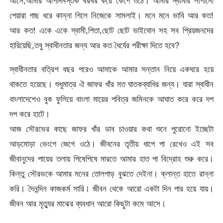
আসে,আমার আপাদমস্তক থরথর করে কেঁপে ওঠে। আমার স্বামীর লাগানো
পেয়ারা গাছ ধরে কান্না গিলে নিজেকে সামলাই। মনে মনে ভাবি আর কত!
আর কত! একে একে স্বামী,পিতা,ছোট ছোট ভাইবোন সহ সব প্রিয়জনদের
হারিয়েছি,তবু স্বাধীনতার জন্য আর কত ধৈর্যের পরীক্ষা দিতে হবে?
স্বাধীনতার বত্রিশ বছর পরেও আমাকে আমার সন্তান নিয়ে একঘরে হয়ে
থাকতে হয়েছে। শুধুমাত্র ঐ জাফর খাঁর মত ঘাতকব্যাধির জন্য। যারা স্বাধীন
বাংলাদেশেও বুক ফুলিয়ে বাংলা মায়ের পবিত্র জমিনকে আঘাত করে করে দপ
দপ করে হাটে।
আজ সৌরভের কাছে জাফর খাঁর ডাব চাওয়ার কথা শুনে পুরোনো ইচ্ছেটা
আড়মোড়া ভেংগে জেগে ওঠে। জীবনের তৃতীয় ধাপে পা রেখেও এই সব
জীবানুদের পায়ের তলায় পিষেপিষে মারতে আমার হাত পা বিদ্রোহ শুরু করে।
কিন্তু সৌরভকে আমার মনের তোলপাড় বুঝতে দেইনা। ক্লান্ত হাতে রান্না
করি। দৈনন্দিন কাজকর্ম সারি। জীবন থেকে আরো একটা দিন পার হয়ে যায়।
জীবন আর মৃত্যুর মাঝের ব্যবধান আরো কিছুটা কমে আসে।