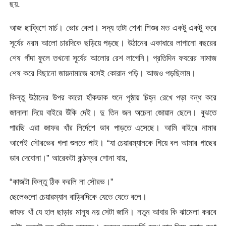
ছয়.
আজ ছাব্বিশে মার্চ। ভোর বেলা। সদ্য হাটা শেখা শিশুর মত একটু একটু করে
সূর্যের নরম আলো চারদিকে ছড়িয়ে পড়ছে। উঠানের একাধারে লাগানো বছরের
শেষ গাঁদা ফুলে তখনো সূর্যের আলোর রেশ লাগেনি। প্রতিদিন ফযরের নামাজ
শেষ করে বিছানো জায়নামাজে বসেই কোরান পড়ি। আজও পড়ছিলাম।
কিন্তু উঠানের উপর কারো হাঁকডাক শুনে পৃষ্ঠায় চিহ্ন রেখে পড়া বন্ধ করে
জানালা দিয়ে বাইরে উঁকি দেই। দু তিন জন অচেনা জোয়ান ছেলে। বুঝতে
পারছি এরা জাফর খাঁর নির্দেশে ডাব পাড়তে এসেছে। আমি বাইরে নামার
আগেই সৌরভের গলা শুনতে পাই। “যা চেয়ারম্যানকে গিয়ে বল আমার গাছের
ডাব দেবোনা।” আরেকটা কন্ঠস্বর শোনা যায়,
“কাজটা কিন্তু ঠিক করলি না সৌরভ।”
ছেলেগুলো চেয়ারম্যান বাড়িরদিকে যেতে যেতে বলে।
জাফর খাঁ যে হাল ছাড়ার মানুষ নয় সেটা জানি। নতুন আবার কি ঝামেলা করবে