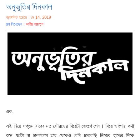
অনুভূতির দিনকাল
প্রকাশিত হয়েছে : মে 14, 2019
গল্প লিখেছেন :
আবীর রায়হান
এক.
এই নিয়ে সপ্তম বারের মত সৌরভের বিয়েটা ভেংগে গেল। বিয়ে ভাংগার কথা
শুনে যতটা না চমকালাম তার থেকেও বেশি চমকেছি নিজের হাতের দিকে