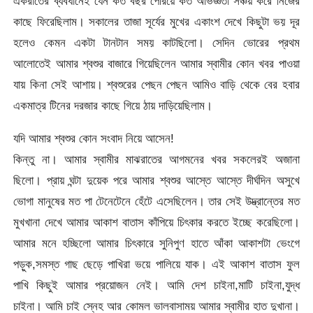
একরাতের ব্যবধানেই যেন কত বছর পেরিয়ে কত অভিজ্ঞতা সঞ্চয় করে নিজের
কাছে ফিরেছিলাম। সকালের তাজা সূর্যের মুখের একাংশ দেখে কিছুটা ভয় দূর
হলেও কেমন একটা টানটান সময় কাটছিলো। সেদিন ভোরের প্রথম
আলোতেই আমার শ্বশুর বাজারে গিয়েছিলেন আমার স্বামীর কোন খবর পাওয়া
যায় কিনা সেই আশায়। শ্বশুরের পেছন পেছন আমিও বাড়ি থেকে বের হবার
একমাত্র টিনের দরজার কাছে গিয়ে ঠায় দাড়িয়েছিলাম।
যদি আমার শ্বশুর কোন সংবাদ নিয়ে আসেন!
কিন্তু না। আমার স্বামীর মাঝরাতের আগমনের খবর সকলেরই অজানা
ছিলো। প্রায় ঘন্টা দুয়েক পরে আমার শ্বশুর আস্তে আস্তে দীর্ঘদিন অসুখে
ভোগা মানুষের মত পা টেনেটেনে হেঁটে এসেছিলেন। তার সেই উদ্ভ্রান্তের মত
মুখখানা দেখে আমার আকাশ বাতাস কাঁপিয়ে চিৎকার করতে ইচ্ছে করেছিলো।
আমার মনে হচ্ছিলো আমার চিৎকারে সুনিপুণ হাতে আঁকা আকাশটা ভেংগে
পড়ুক,সমস্ত গাছ ছেড়ে পাখিরা ভয়ে পালিয়ে যাক। এই আকাশ বাতাস ফুল
পাখি কিছুই আমার প্রয়োজন নেই। আমি দেশ চাইনা,মাটি চাইনা,যুদ্ধ
চাইনা। আমি চাই স্নেহ আর কোমল ভালবাসাময় আমার স্বামীর হাত দুখানা।