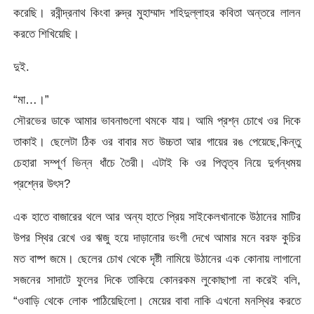
করেছি। রবীন্দ্রনাথ কিংবা রুদ্র মুহাম্মাদ শহিদুল্লাহর কবিতা অন্তরে লালন
করতে শিখিয়েছি।
দুই.
“মা…।”
সৌরভের ডাকে আমার ভাবনাগুলো থমকে যায়। আমি প্রশ্ন চোখে ওর দিকে
তাকাই। ছেলেটা ঠিক ওর বাবার মত উচ্চতা আর গায়ের রঙ পেয়েছে,কিন্তু
চেহারা সম্পূর্ণ ভিন্ন ধাঁচে তৈরী। এটাই কি ওর পিতৃত্ব নিয়ে দুর্গন্ধময়
প্রশ্নের উৎস?
এক হাতে বাজারের থলে আর অন্য হাতে প্রিয় সাইকেলখানাকে উঠানের মাটির
উপর স্থির রেখে ওর ঋজু হয়ে দাড়ানোর ভংগী দেখে আমার মনে বরফ কুচির
মত বাষ্প জমে। ছেলের চোখ থেকে দৃষ্টী নামিয়ে উঠানের এক কোনায় লাগানো
সজনের সাদাটে ফুলের দিকে তাকিয়ে কোনরকম লুকোছাপা না করেই বলি,
“ওবাড়ি থেকে লোক পাঠিয়েছিলো। মেয়ের বাবা নাকি এখনো মনস্থির করতে