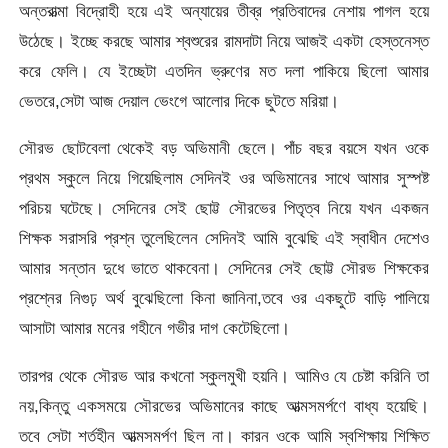
অন্তরাত্মা বিদ্রোহী হয়ে এই অন্যায়ের তীব্র প্রতিবাদের নেশায় পাগল হয়ে
উঠেছে। ইচ্ছে করছে আমার শ্বশুরের রামদাটা নিয়ে আজই একটা হেস্তনেস্ত
করে ফেলি। যে ইচ্ছেটা এতদিন ভ্রুণের মত দলা পাকিয়ে ছিলো আমার
ভেতরে,সেটা আজ দেয়াল ভেংগে আলোর দিকে ছুটতে মরিয়া।
সৌরভ ছোটবেলা থেকেই বড় অভিমানী ছেলে। পাঁচ বছর বয়সে যখন ওকে
প্রথম স্কুলে নিয়ে গিয়েছিলাম সেদিনই ওর অভিমানের সাথে আমার সুস্পষ্ট
পরিচয় ঘটেছে। সেদিনের সেই ছোট্ট সৌরভের পিতৃত্ব নিয়ে যখন একজন
শিক্ষক সরাসরি প্রশ্ন তুলেছিলেন সেদিনই আমি বুঝেছি এই স্বাধীন দেশেও
আমার সন্তান দুধে ভাতে থাকবেনা। সেদিনের সেই ছোট্ট সৌরভ শিক্ষকের
প্রশ্নের নিগুঢ় অর্থ বুঝেছিলো কিনা জানিনা,তবে ওর একছুটে বাড়ি পালিয়ে
আসাটা আমার মনের গহীনে গভীর দাগ কেটেছিলো।
তারপর থেকে সৌরভ আর কখনো স্কুলমুখী হয়নি। আমিও যে চেষ্টা করিনি তা
নয়,কিন্তু একসময়ে সৌরভের অভিমানের কাছে আত্মসমর্পণে বাধ্য হয়েছি।
তবে সেটা শর্তহীন আত্মসমর্পণ ছিল না। কারন ওকে আমি স্বশিক্ষায় শিক্ষিত