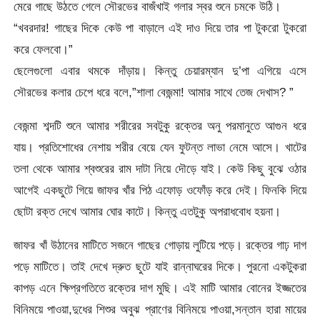
মেরে গাছে উঠতে গেলে সৌরভের বাজঁখাই গলার স্বর শুনে চমকে উঠি।
“খবরদার! গাছের দিকে কেউ পা বাড়ালে এই দাও দিয়ে তার পা টুকরো টুকরো
করে ফেলবো।”
ছেলেগুলো এবার থমকে দাঁড়ায়। কিন্তু চেয়ারম্যান দু’পা এগিয়ে এসে
সৌরভের কলার চেপে ধরে বলে,”শালা বেজন্মা! আমার সাথে তেজ দেখাস? ”
বেজন্মা শব্দটি শুনে আমার শরীরের সবটুকু রক্তের অনু পরমানুতে আগুন ধরে
যায়। প্রতিশোধের নেশায় শরীর বেয়ে যেন ফুটন্ত লাভা নেমে আসে। খাটের
তলা থেকে আমার শ্বশুরের রাম দাটা নিয়ে দৌড়ে যাই। কেউ কিছু বুঝে ওঠার
আগেই একছুটে গিয়ে জাফর খাঁর পিঠ এফোড় ওফোঁড় করে দেই। ফিনকি দিয়ে
ছোটা রক্ত দেখে আমার ঘোর কাটে। কিন্তু এতটুকু অপরাধবোধ হয়না।
জাফর খাঁ উঠানের মাটিতে সজনে গাছের গোড়ায় লুটিয়ে পড়ে। রক্তের গাঢ় দাগ
পড়ে মাটিতে। তাই দেখে দ্রুত ছুটে যাই রান্নাঘরের দিকে। পুরনো একটুকরা
কাপড় এনে ক্ষিপ্রগতিতে রক্তের দাগ মুছি। এই মাটি আমার বোনের ইজ্জতের
বিনিময়ে পাওয়া,দুধের শিশুর অবুঝ প্রাণের বিনিময়ে পাওয়া,সন্তান হারা মায়ের