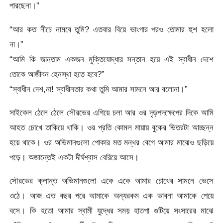
পারছেনা।”
“আর কত নীচে নামবে তুমি? এতবার বিয়ে ভাংগার পরও তোমার হুশ হলো
না।”
“আমি কি জানতাম একজন মুক্তিযোদ্ধার সন্তান হয়ে এই স্বাধীন দেশে
তোকে আজীবন হেনস্থা হতে হবে?”
“স্বাধীন দেশ,না! স্বাধীনতার কথা তুমি আমার সামনে আর বলোনা।”
সাইকেল ঠেলে ঠেলে সৌরভের এগিয়ে চলা আর ওর দৃড়পদক্ষেপের দিকে আমি
আহত চোখে তাকিয়ে থাকি। ওর প্রতি কোমল মায়ায় বুকের ভিতরটা আচ্ছন্ন
হয়ে থাকে। ওর অভিমানগুলো পোকার মত মন্থর বেগে আমার মাঝেও ছড়িয়ে
পড়ে। অজান্তেই একটা দীর্ঘশ্বাস বেরিয়ে আসে।
সৌরভের ক্লান্ত অভিমানগুলো একে একে আমার চোখের সামনে ভেসে
ওঠে। আজ এত বছর পরে আমাকে অন্যরকম এক ভাবনা আমাকে পেয়ে
বসে। কি হতো আমার স্বামী যুদ্ধের সময় হাতপা গুটিয়ে সংসারের মাঝে