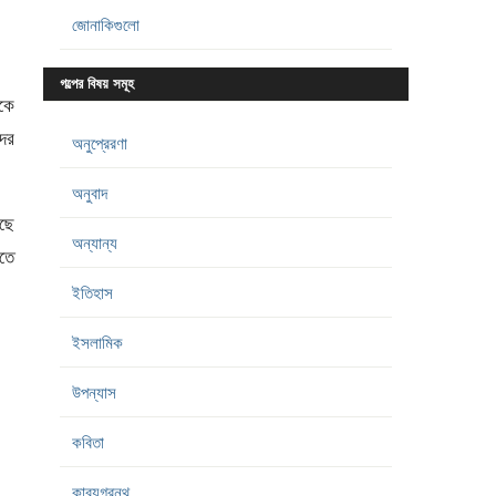
জোনাকিগুলো
গল্পের বিষয় সমূহ
কে
দের
অনুপ্রেরণা
অনুবাদ
েছে
অন্যান্য
তে
ইতিহাস
ইসলামিক
উপন্যাস
কবিতা
কাব্যগ্রন্থ