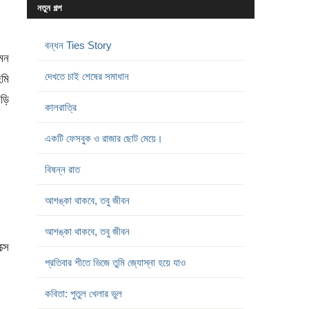
নতুন গল্প
বন্ধন Ties Story
মন
দেখতে চাই শেষের সমাধান
িমি
ড়ি
কালরাত্রি
একটি ফেসবুক ও রাজার ছোট মেয়ে।
বিষন্ন রাত
আশঙ্কা থাকবে, তবু জীবন
আশঙ্কা থাকবে, তবু জীবন
্সে
প্রতিবার শীতে ভিজে তুমি জ্যোস্না হয়ে যাও
কবিতা: পুতুল খেলার ভুল