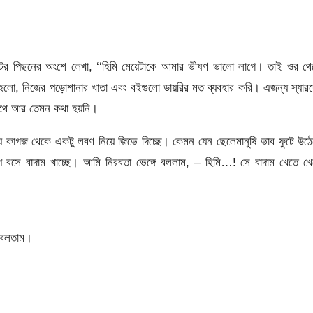
 পিছনের অংশে লেখা, ‘‘হিমি মেয়েটাকে আমার ভীষণ ভালো লাগে। তাই ওর থে
লো, নিজের পড়োশানার খাতা এবং বইগুলো ডায়রির মত ব্যবহার করি। এজন্য স্যার
াথে আর তেমন কথা হয়নি।
্যে কাগজ থেকে একটু লবণ নিয়ে জিভে দিচ্ছে। কেমন যেন ছেলেমানুষি ভাব ফুটে উঠ
বসে বাদাম খাচ্ছে। আমি নিরবতা ভেঙ্গে বললাম, – হিমি…! সে বাদাম খেতে খে
 বলতাম।