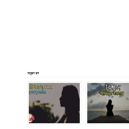
অনুরূপ গল্প