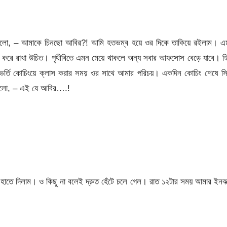
 বললো, – আমাকে চিনছো আবির?! আমি হতভম্ব হয়ে ওর দিকে তাকিয়ে রইলাম। এ
টক করে রাখা উচিত। পৃথীবিতে এমন মেয়ে থাকলে অন্য সবার আফসোস বেড়ে যাবে। হ
ভর্তি কোচিংয়ে ক্লাস করার সময় ওর সাথে আমার পরিচয়। একদিন কোচিং শেষে সি
উঠলো, – এই যে আবির….!
ওর হাতে দিলাম। ও কিছু না বলেই দ্রুত হেঁটে চলে গেল। রাত ১২টার সময় আমার ইনবক