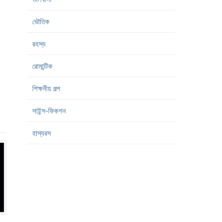
ভৌতিক
রহস্য
রোমান্টিক
শিক্ষনীয় গল্প
সাইন্স-ফিকশন
হাস্যরস