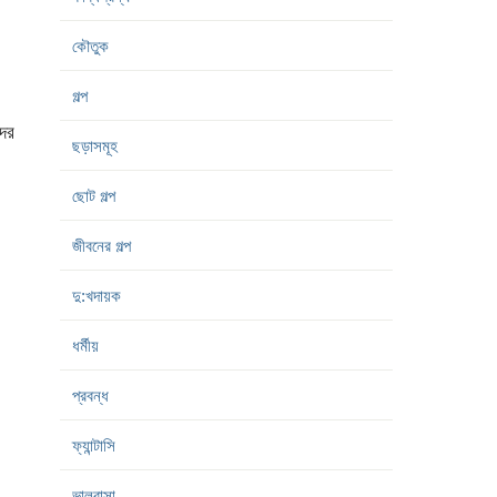
কৌতুক
গল্প
দের
ছড়াসমূহ
ছোট গল্প
জীবনের গল্প
দু:খদায়ক
ধর্মীয়
প্রবন্ধ
ফ্যান্টাসি
ভালবাসা