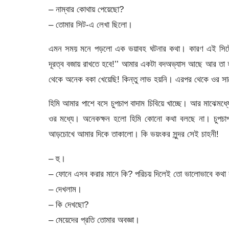
– নাম্বার কোথায় পেয়েছো?
– তোমার সিট-এ লেখা ছিলো।
এমন সময় মনে পড়লো এক ভয়াবহ ঘটনার কথা। কারণ এই সিটের
দূরত্ব বজায় রাখতে হবে!’’ আমার একটা বদঅভ্যাস আছে আর তা হ
থেকে অনেক বকা খেয়েছি! কিন্তু লাভ হয়নি। এরপর থেকে ওর স
হিমি আমার পাশে বসে চুপচাপ বাদাম চিবিয়ে খাচ্ছে। আর মাঝেমধ
ওর মধ্যে। অনেকক্ষন হলো হিমি কোনো কথা বলছে না। চুপচাপ 
আড়চোখে আমার দিকে তাকালো। কি ভয়ংকর সুন্দর সেই চাহনী!
– হু।
– ফোনে এসব করার মানে কি? পরিচয় দিলেই তো ভালোভাবে কথা
– দেখলাম।
– কি দেখছো?
– মেয়েদের প্রতি তোমার অবজ্ঞা।