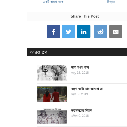
একটি কালো মেয়ে
বিশ্বাস
Share This Post
আরও গল্প
মামা যখন শশুর
জানু. 18, 2018
রঞ্জনা আমি আর আসবো না
অক্টো. 9, 2019
মহাভারতের বিবেক
এপ্রিল 9, 2018