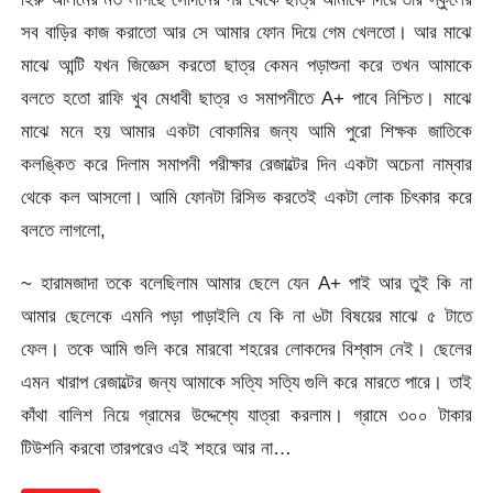
সব বাড়ির কাজ করাতো আর সে আমার ফোন দিয়ে গেম খেলতো। আর মাঝে
মাঝে আন্টি যখন জিজ্ঞেস করতো ছাত্র কেমন পড়াশুনা করে তখন আমাকে
বলতে হতো রাফি খুব মেধাবী ছাত্র ও সমাপনীতে A+ পাবে নিশ্চিত। মাঝে
মাঝে মনে হয় আমার একটা বোকামির জন্য আমি পুরো শিক্ষক জাতিকে
কলঙ্কিত করে দিলাম সমাপনী পরীক্ষার রেজাল্টের দিন একটা অচেনা নাম্বার
থেকে কল আসলো। আমি ফোনটা রিসিভ করতেই একটা লোক চিৎকার করে
বলতে লাগলো,
~ হারামজাদা তকে বলেছিলাম আমার ছেলে যেন A+ পাই আর তুই কি না
আমার ছেলেকে এমনি পড়া পাড়াইলি যে কি না ৬টা বিষয়ের মাঝে ৫ টাতে
ফেল। তকে আমি গুলি করে মারবো শহরের লোকদের বিশ্বাস নেই। ছেলের
এমন খারাপ রেজাল্টের জন্য আমাকে সত্যি সত্যি গুলি করে মারতে পারে। তাই
কাঁথা বালিশ নিয়ে গ্রামের উদ্দেশ্যে যাত্রা করলাম। গ্রামে ৩০০ টাকার
টিউশনি করবো তারপরেও এই শহরে আর না…