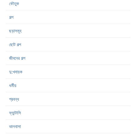
কৌতুক
গল্প
ছড়াসমূহ
ছোট গল্প
জীবনের গল্প
দু:খদায়ক
ধর্মীয়
প্রবন্ধ
ফ্যান্টাসি
ভালবাসা