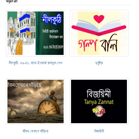
অনুরূপ গল্প
নীলকুঠি: ৩৬-৪২. থানা-ইনচার্জ রামানন্দ সেন
দুর্বুদ্ধি
জীবন যেখানে দাঁড়িয়ে
বিজয়িনী