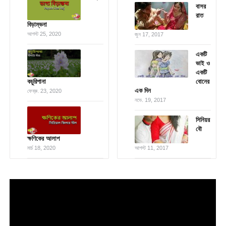
বাসর
রাত
বিড়াম্ভনা
আগস্ট 25, 2020
জুন 17, 2017
একটি
ভাই ও
একটি
কচুরিপানা
বোনের
এক দিন
ফেব্রু. 23, 2020
নভে. 19, 2017
সিনিয়র
বৌ
ক্ষণিকের আলাপ
মার্চ 18, 2020
আগস্ট 11, 2017