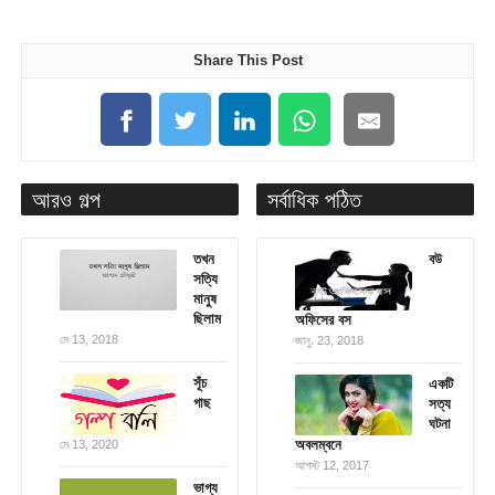
Share This Post
আরও গল্প
সর্বাধিক পঠিত
তখন
বউ
সত্যি
মানুষ
ছিলাম
অফিসের বস
মে 13, 2018
জানু. 23, 2018
সূঁচ
একটি
গাছ
সত্য
ঘটনা
অবলম্বনে
মে 13, 2020
আগস্ট 12, 2017
ভাগ্য