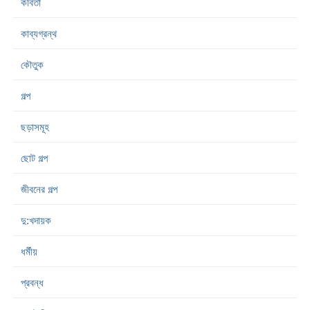
কবিতা
কাব্যগ্রন্থ
কৌতুক
গল্প
ছড়াসমূহ
ছোট গল্প
জীবনের গল্প
দু:খদায়ক
ধর্মীয়
প্রবন্ধ