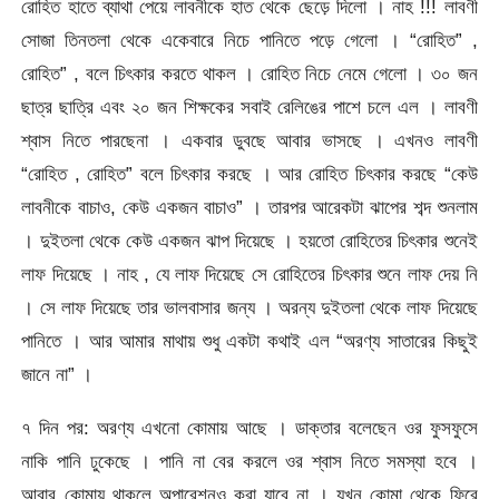
রোহিত হাতে ব্যাথা পেয়ে লাবনীকে হাত থেকে ছেড়ে দিলো । নাহ !!! লাবণী
সোজা তিনতলা থেকে একেবারে নিচে পানিতে পড়ে গেলো । “রোহিত” ,
রোহিত” , বলে চিৎকার করতে থাকল । রোহিত নিচে নেমে গেলো । ৩০ জন
ছাত্র ছাত্রি এবং ২০ জন শিক্ষকের সবাই রেলিঙের পাশে চলে এল । লাবণী
শ্বাস নিতে পারছেনা । একবার ডুবছে আবার ভাসছে । এখনও লাবণী
“রোহিত , রোহিত” বলে চিৎকার করছে । আর রোহিত চিৎকার করছে “কেউ
লাবনীকে বাচাও, কেউ একজন বাচাও” । তারপর আরেকটা ঝাপের শব্দ শুনলাম
। দুইতলা থেকে কেউ একজন ঝাপ দিয়েছে । হয়তো রোহিতের চিৎকার শুনেই
লাফ দিয়েছে । নাহ , যে লাফ দিয়েছে সে রোহিতের চিৎকার শুনে লাফ দেয় নি
। সে লাফ দিয়েছে তার ভালবাসার জন্য । অরন্য দুইতলা থেকে লাফ দিয়েছে
পানিতে । আর আমার মাথায় শুধু একটা কথাই এল “অরণ্য সাতারের কিছুই
জানে না” ।
৭ দিন পর: অরণ্য এখনো কোমায় আছে । ডাক্তার বলেছেন ওর ফুসফুসে
নাকি পানি ঢুকেছে । পানি না বের করলে ওর শ্বাস নিতে সমস্যা হবে ।
আবার কোমায় থাকলে অপারেশনও করা যাবে না । যখন কোমা থেকে ফিরে