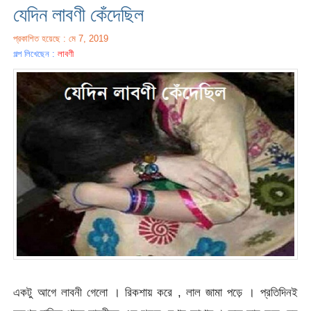
যেদিন লাবণী কেঁদেছিল
প্রকাশিত হয়েছে : মে 7, 2019
গল্প লিখেছেন :
লাবণী
একটু আগে লাবনী গেলো । রিকশায় করে , লাল জামা পড়ে । প্রতিদিনই