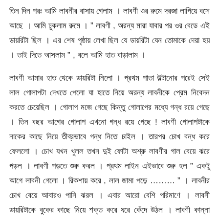
তিন দিন পরঃ আমি লাবনীর বাসায় গেলাম । লাবণী ওর রুমে দরজা লাগিয়ে বসে
আছে । আমি ঢুকলাম রুমে । ” লাবণী , অরন্য মারা যাবার পর ওর বেডে এই
ডায়রিটা ছিল । এর শেষ পৃষ্ঠায় লেখা ছিল যে ডায়রিটা যেন তোমাকে দেয়া হয়
। তাই দিতে আসলাম ” , বলে আমি হাত বাড়ালাম ।
লাবণী আমার হাত থেকে ডায়রিটা নিলো । প্রথম পাতা উল্টানোর পরেই সেই
লাল গোলাপটা দেখতে পেলো যা হাতে নিয়ে অরন্য লাবনীকে প্রেম নিবেদন
করতে চেয়েছিল । গোলাপ মজে গেছে কিন্তু গোলাপের মধ্যে গন্ধ রয়ে গেছে
। তিন বছর আগের গোলাপ এখনো গন্ধ রয়ে গেছে ! লাবণী গোলাপটাকে
নাকের কাছে নিয়ে তীব্রভাবে গন্ধ নিতে চাইল । তারপর চোখ বন্ধ করে
ফেললো । চোখ যখন খুলল তখন দুই ফোটা অশ্রু লাবণীর গাল বেয়ে ঝরে
পড়ল । লাবণী পড়তে শুরু করল । প্রথম লাইন এইভাবে শুরু হল ” একটু
আগে লাবনী গেলো । রিকশায় করে , লাল জামা পড়ে ……… ” । লাবনীর
চোখ বেয়ে আবারও পানি ঝরল । এবার আরো বেশি পরিমাণে । লাবনী
ডায়রিটাকে বুকের কাছে নিয়ে শক্ত করে ধরে কেঁদে উঠল । লাবণী কান্না