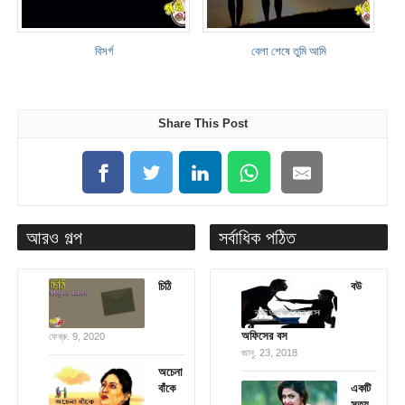
বিসর্গ
বেলা শেষে তুমি আমি
Share This Post
আরও গল্প
সর্বাধিক পঠিত
চিঠি
বউ
অফিসের বস
ফেব্রু. 9, 2020
জানু. 23, 2018
অচেনা
বাঁকে
একটি
সত্য