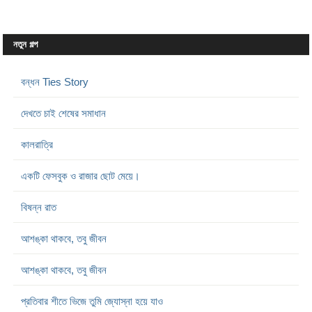
নতুন গল্প
বন্ধন Ties Story
দেখতে চাই শেষের সমাধান
কালরাত্রি
একটি ফেসবুক ও রাজার ছোট মেয়ে।
বিষন্ন রাত
আশঙ্কা থাকবে, তবু জীবন
আশঙ্কা থাকবে, তবু জীবন
প্রতিবার শীতে ভিজে তুমি জ্যোস্না হয়ে যাও