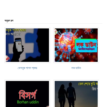
অনুরূপ গল্প
ফেসবুক পাগল শ্বশুর
লক ডাউন