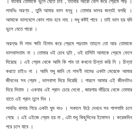
। যতবার তোমাকে ভুলে যেতে চাই , ততবার আরো বেশি করে প্রেমে পড়ি ।
লাবনিঃ অরণ্য , তুমি আমার ভাল বন্ধু । তোমার ভালর জন্যই বলছি ।
আমাকে ভালবেসে কোন লাভ হবে নাহ । শুধু কষ্টই পাবে । তাই ভাল হয় যদি
ভুলে যেতে পারো ।
অরন্যঃ দি লাভ ক্ষতি হিসাব করে প্রেমে পড়তাম তাহলে তো আর তোমাকে
ভালবাসতাম না । তোমার ওই চোখ দুটা , ওই হাসিটা আমাকে প্রেমে ফেলে
দিয়েছে । এই প্রেম থেকে আমি কি পাব তা কখনো চিন্তা করি নি । চিন্তা
করতে চাইও না । আমি শুধু জানি যে লাবণী নামের একটা মেয়েকে আমার
জীবনের সব প্রেম , ভালবাসা দিয়ে দিয়েছি । পারলে আমার এই জীবনটাও
দিয়ে দিতাম । একবার এই প্রান চেয়ে দেখো , জায়গায় দাঁড়িয়ে থেকে তোমার
হাতে এই প্রান তুলে দিব ।
লাবনিঃ বাসায় গিয়ে একটা ঘুম দাও । সকালে উঠে দেখবে সব পাগলামি চলে
গেছে । এই এইজে প্রেম হয় না , এটা শুধু কিছুদিনের ইমোসন । কয়েকদিন
পরে চলে যাবে ।