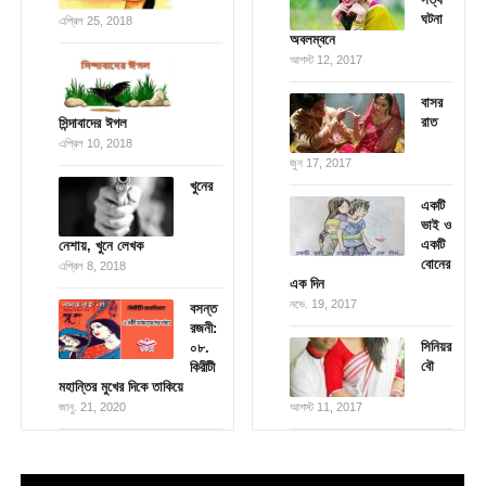
ঘটনা
এপ্রিল 25, 2018
অবলম্বনে
আগস্ট 12, 2017
বাসর
রাত
সিন্দাবাদের ঈগল
এপ্রিল 10, 2018
জুন 17, 2017
খুনের
একটি
ভাই ও
একটি
নেশায়, খুনে লেখক
বোনের
এপ্রিল 8, 2018
এক দিন
নভে. 19, 2017
বসন্ত
রজনী:
সিনিয়র
০৮.
বৌ
কিরীটী
মহান্তির মুখের দিকে তাকিয়ে
জানু. 21, 2020
আগস্ট 11, 2017