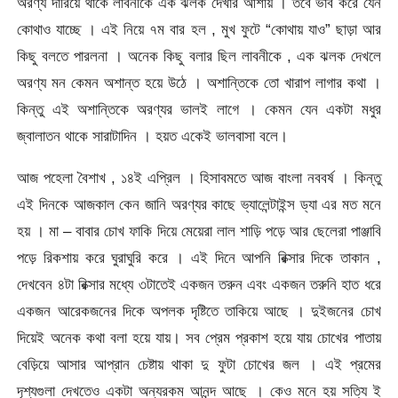
অরণ্য দারিয়ে থাকে লাবনীকে এক ঝলক দেখার আশায় । তবে ভাব করে যেন
কোথাও যাচ্ছে । এই নিয়ে ৭ম বার হল , মুখ ফুটে “কোথায় যাও” ছাড়া আর
কিছু বলতে পারলনা । অনেক কিছু বলার ছিল লাবনীকে , এক ঝলক দেখলে
অরণ্য মন কেমন অশান্ত হয়ে উঠে । অশান্তিকে তো খারাপ লাগার কথা ।
কিন্তু এই অশান্তিকে অরণ্যর ভালই লাগে । কেমন যেন একটা মধুর
জ্বালাতন থাকে সারাটাদিন । হয়ত একেই ভালবাসা বলে।
আজ পহেলা বৈশাখ , ১৪ই এপ্রিল । হিসাবমতে আজ বাংলা নববর্ষ । কিন্তু
এই দিনকে আজকাল কেন জানি অরণ্যর কাছে ভ্যালেন্টাইন্স ড্যা এর মত মনে
হয় । মা – বাবার চোখ ফাকি দিয়ে মেয়েরা লাল শাড়ি পড়ে আর ছেলেরা পাঞ্জাবি
পড়ে রিকশায় করে ঘুরাঘুরি করে । এই দিনে আপনি রিক্সার দিকে তাকান ,
দেখবেন ৪টা রিক্সার মধ্যে ৩টাতেই একজন তরুন এবং একজন তরুনি হাত ধরে
একজন আরেকজনের দিকে অপলক দৃষ্টিতে তাকিয়ে আছে । দুইজনের চোখ
দিয়েই অনেক কথা বলা হয়ে যায়। সব প্রেম প্রকাশ হয়ে যায় চোখের পাতায়
বেড়িয়ে আসার আপ্রান চেষ্টায় থাকা দু ফুটা চোখের জল । এই প্রমের
দৃশ্যগুলা দেখতেও একটা অন্যরকম আনন্দ আছে । কেও মনে হয় সত্যি ই