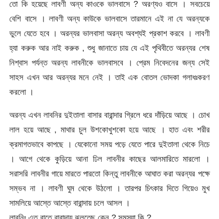
তো কি হয়েছে লাবণী অন্য কাওকে ভালবাসে ? অরণ্যও বাসে । সবচেয়ে
বেশি বাসে । লাবণী অন্য কাউকে ভালবাসে তারমানে এই না যে অরন্যকে
ভুলে যেতে হবে । অরন্যর ভালবাসা অরন্য অবশ্যই প্রকাশ করবে । লাবণী
হ্যা করুক আর নাই করুক , শুধু জানাতে চায় যে এই পৃথিবীতে অরন্যর শেষ
নিশ্বাস পর্যন্ত অরন্য লাবনীকে ভালবাসবে । প্রেম নিবেদনের জন্য সেই
সাহস এখন আর অরন্যর মনে নেই । তাই এক বোতল ভোদকা গলাধঃকরণ
করলো ।
অরন্য এখন লাবনির দুইতালা বাসার বারান্দার গ্রিলে ধরে দাঁড়িয়ে আছে । চোখ
লাল হয়ে আছে , মাথার চুল উশকোখুশকো হয়ে আছে । হাত এবং শরীর
ক্রমাগতভাবে কাপছে । যেকোনো সময় পড়ে যেতে পারে দুইতালা থেকে নিচে
। আগে থেকে কুড়িয়ে আনা ঢিল লাবনীর কাছের আলমারিতে মারলো ।
সরাসরি লাবনীর গায়ে মারতে পারতো কিন্তু লাবনীকে আঘাত করা অরন্যর পক্ষে
সম্ভব না । লাবণী ঘুম থেকে উঠলো । তারপর চিৎকার দিতে গিয়েও মুখ
সামলিয়ে আস্তে আস্তে বারান্দায় চলে আসল ।
লাবনিঃ এত রাতে বারান্দায় ঝুলতেছ কেন ? সমস্যা কি ?