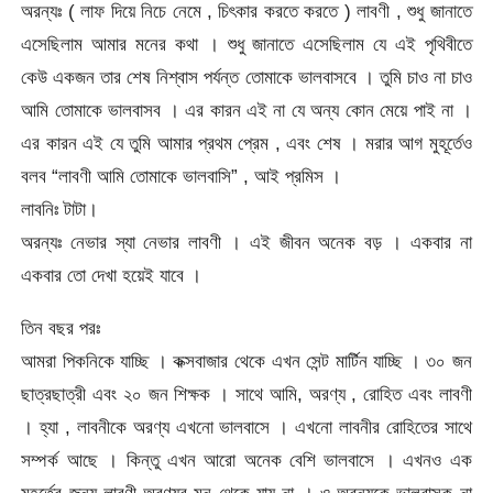
অরন্যঃ ( লাফ দিয়ে নিচে নেমে , চিৎকার করতে করতে ) লাবণী , শুধু জানাতে
এসেছিলাম আমার মনের কথা । শুধু জানাতে এসেছিলাম যে এই পৃথিবীতে
কেউ একজন তার শেষ নিশ্বাস পর্যন্ত তোমাকে ভালবাসবে । তুমি চাও না চাও
আমি তোমাকে ভালবাসব । এর কারন এই না যে অন্য কোন মেয়ে পাই না ।
এর কারন এই যে তুমি আমার প্রথম প্রেম , এবং শেষ । মরার আগ মুহূর্তেও
বলব “লাবণী আমি তোমাকে ভালবাসি” , আই প্রমিস ।
লাবনিঃ টাটা।
অরন্যঃ নেভার স্যা নেভার লাবণী । এই জীবন অনেক বড় । একবার না
একবার তো দেখা হয়েই যাবে ।
তিন বছর পরঃ
আমরা পিকনিকে যাচ্ছি । কক্সবাজার থেকে এখন সেন্ট মার্টিন যাচ্ছি । ৩০ জন
ছাত্রছাত্রী এবং ২০ জন শিক্ষক । সাথে আমি, অরণ্য , রোহিত এবং লাবণী
। হ্যা , লাবনীকে অরণ্য এখনো ভালবাসে । এখনো লাবনীর রোহিতের সাথে
সম্পর্ক আছে । কিন্তু এখন আরো অনেক বেশি ভালবাসে । এখনও এক
মুহূর্তের জন্য লাবণী অরণ্যর মন থেকে যায় না । ও অরন্যকে ভালবাসুক না