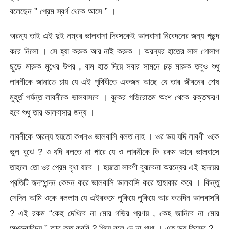
বলেছেন ” প্রেম স্বর্গ থেকে আসে ” ।
অরন্য তাই এই দুই নম্বর ভালবাসা দিবসকেই ভালবাসা নিবেদনের জন্য পছন্দ
করে নিলো । সে হ্যা করুক আর নাই করুক । অরন্যর হাতের লাল গোলাপ
ছুড়ে মারুক মুখের উপর , বাম হাত দিয়ে সবার সামনে চড় মারুক তবুও শুধু
লাবনীকে জানাতে চায় যে এই পৃথিবীতে একজন আছে যে তার জীবনের শেষ
মুহূর্ত পর্যন্ত লাবনীকে ভালবাসবে । বুকের গভিরোতম অংশ থেকে রক্তক্ষরণ
হবে শুধু তার ভালবাসার জন্য ।
লাবনীকে অরন্য হয়তো কখনও ভালবাসি বলত নাহ । ওর ভয় যদি লাবণী ওকে
ভুল বুঝে ? ও যদি বলতে না পারে যে ও লাবনীকে কি রকম ভাবে ভালবাসে
তাহলে তো ওর প্রেম বৃথা যাবে । হয়তো লাবণী বুঝবেনা অরন্যের এই হৃদয়ের
প্রতিটি হৃদস্পন্দন কেমন করে ভালবাসি ভালবাসি করে হাহাকার করে । কিন্তু
সেদিন আমি ওকে বললাম যে এইরকমে লুকিয়ে লুকিয়ে আর কতদিন ভালবাসবি
? এই রকম “কেহ দেখিবে না মোর গভির প্রণয় , কেহ জানিবে না মোর
অশ্রুবারিচয় ” আর কত করবি ? গিয়ে বলে দে না গাধা । এত ভয় কিসের ?