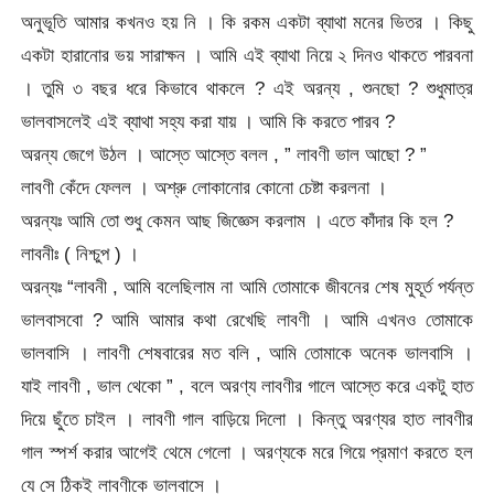
অনুভূতি আমার কখনও হয় নি । কি রকম একটা ব্যাথা মনের ভিতর । কিছু
একটা হারানোর ভয় সারাক্ষন । আমি এই ব্যাথা নিয়ে ২ দিনও থাকতে পারবনা
। তুমি ৩ বছর ধরে কিভাবে থাকলে ? এই অরন্য , শুনছো ? শুধুমাত্র
ভালবাসলেই এই ব্যাথা সহ্য করা যায় । আমি কি করতে পারব ?
অরন্য জেগে উঠল । আস্তে আস্তে বলল , ” লাবণী ভাল আছো ? ”
লাবণী কেঁদে ফেলল । অশ্রু লোকানোর কোনো চেষ্টা করলনা ।
অরন্যঃ আমি তো শুধু কেমন আছ জিজ্ঞেস করলাম । এতে কাঁদার কি হল ?
লাবনীঃ ( নিশ্চুপ ) ।
অরন্যঃ “লাবনী , আমি বলেছিলাম না আমি তোমাকে জীবনের শেষ মুহূর্ত পর্যন্ত
ভালবাসবো ? আমি আমার কথা রেখেছি লাবণী । আমি এখনও তোমাকে
ভালবাসি । লাবণী শেষবারের মত বলি , আমি তোমাকে অনেক ভালবাসি ।
যাই লাবণী , ভাল থেকো ” , বলে অরণ্য লাবণীর গালে আস্তে করে একটু হাত
দিয়ে ছুঁতে চাইল । লাবণী গাল বাড়িয়ে দিলো । কিন্তু অরণ্যর হাত লাবণীর
গাল স্পর্শ করার আগেই থেমে গেলো । অরণ্যকে মরে গিয়ে প্রমাণ করতে হল
যে সে ঠিকই লাবণীকে ভালবাসে ।