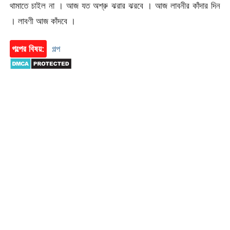
থামাতে চাইল না । আজ যত অশ্রু ঝরার ঝরবে । আজ লাবনীর কাঁদার দিন
। লাবণী আজ কাঁদবে ।
গল্পের বিষয়:
গল্প