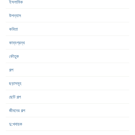
ইসলামিক
উপন্যাস
কবিতা
কাব্যগ্রন্থ
কৌতুক
গল্প
ছড়াসমূহ
ছোট গল্প
জীবনের গল্প
দু:খদায়ক