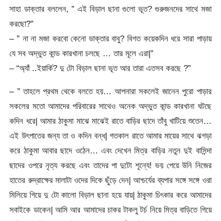
সাহা ডাক্তার বললেন, ” এই বিড়াল ছানা গুলো ভূত? গুরুজনদের সাথে মজা
করছো?”
– ” না না মজা করবো কেনো ডাক্তার বাবু? বিগত কয়েকদিন ধরে সারা পাড়ায়
যে সব অদ্ভুত কান্ড কারখানা চলছে … তার মূলে এরা|”
– “অ্যাঁ ..ইয়ার্কি? দু টো বিড়াল ছানা ভূত আর তারা এতসব করছে ?”
– ” তাহলে প্রথম থেকে বলতে হয়… আপনারা সকলেই জানেন পুরো পাড়ার
সকলের মতো আমাদের পরিবারের সাথেও অনেক অদ্ভুত কান্ড কারখানা ঘটছে
কদিন ধরে| আমার ঠাকুমা মাঝে মাঝেই রাতে বাড়ির ছাদে তাঁবু খাটিয়ে শুতেন…
এই উৎপাতের জন্য তা ও কদিন বন্ধ| গতকাল রাতে আমার মায়ের সাথে ঝগড়া
করে ঠাকুমা আবার ছাদে ওঠেন… এবং দেখেন মিত্র বাড়ির নতুন দুই বাসিন্দা
ছাদের ওপরে নৃত্য করছে এবং তাদের পা দুটো শূন্যে! ভয় পেয়ে উনি নিজের
হাতের রুদ্রাক্ষের মালাটা ওদের দিকে ছুঁড়ে দেন| আশ্চর্যের ব্যপার সঙ্গে সঙ্গে ওরা
মিলিয়ে গিয়ে দু টো কালো বিড়াল ছানা হয়ে যায়| ঠাকুমা চিৎকার করে আমাদের
সবাইকে ডাকেন| আমি আর আমাদের চাকর টাকলু টর্চ নিয়ে মিত্র বাড়িতে গিয়ে