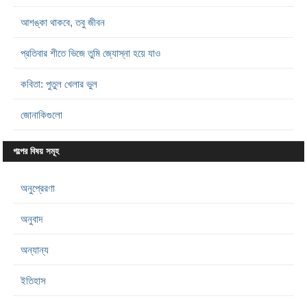
আশঙ্কা থাকবে, তবু জীবন
প্রতিবার শীতে ভিজে তুমি জ্যোস্না হয়ে যাও
কবিতা: পুতুল খেলার ভুল
জোনাকিগুলো
গল্পের বিষয় সমূহ
অনুপ্রেরণা
অনুবাদ
অন্যান্য
ইতিহাস