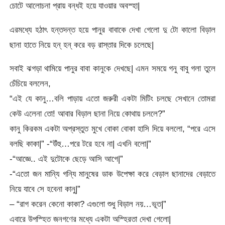
চোটে আলোচনা প্রায় বন্ধই হয়ে যাওয়ার অবস্হা|
এরমধ্যে হঠাৎ হন্তদন্ত হয়ে পানুর বাবাকে দেখা গেলো দু টো কালো বিড়াল
ছানা হাতে নিয়ে হন্ হন্ করে বড় রাস্তার দিকে চলেছে|
সবাই ঝগড়া থামিয়ে পানুর বাবা কানুকে দেখছে| এমন সময়ে গনু বাবু গলা তুলে
চেঁচিয়ে বললেন,
“এই যে কানু…বলি পাড়ায় এতো জরুরী একটা মিটিং চলছে সেখানে তোমরা
কেউ এলেনা তো! আবার বিড়াল ছানা নিয়ে কোথায় চললে?”
কানু কিরকম একটা অপ্রস্তুত মুখে বোকা বোকা হাসি দিয়ে বললো, “পরে এসে
বলছি কাকা|” -“উঁহু…পরে টরে হবে না| এখনি বলো|”
-“আজ্ঞে.. এই দুটোকে ছেড়ে আসি আগে|”
-“এতো জন মান্যি গন্যি মানুষের ডাক উপেক্ষা করে বেড়াল ছানাদের বেড়াতে
নিয়ে যাবে সে হবেনা কানু|”
– “রাগ করেন কেনো কাকা? এগুলো শুধু বিড়াল নয়…ভূত|”
এবারে উপস্হিত জনগণের মধ্যে একটা অস্হিরতা দেখা গেলো|