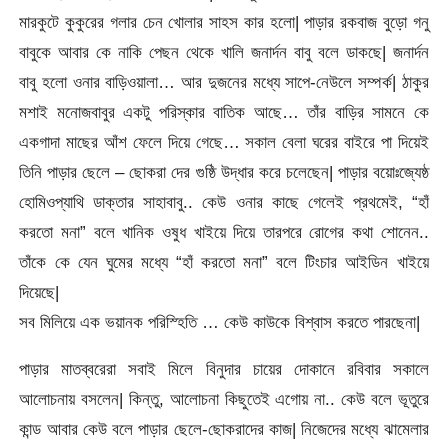
মারকুটে কুকুরের গলার চেন খোলার সাহস কার হলো| পাড়ার রকবাজ বুড়ো গনু
বাবুকে আবার কে নাকি পেছন থেকে খালি জনার্দন বাবু বলে ডাকছে| জনার্দন
বাবু হলো ওনার বাড়িওয়ালা… আর দুজনের মধ্যে সাপে-নেউলে সম্পর্ক| ঠাকুর
মশাই মনোজবাবুর একটু পরিস্কার বাতিক আছে… তাঁর বাড়ির সামনে কে
একগাদা মাছের আঁশ ফেলে দিয়ে গেছে… সকাল বেলা ঘরের বাইরে পা দিয়েই
তিনি পাড়ার ছেলে – ছোকরা দের গুষ্ঠি উদ্ধার করে চলেছেন| পাড়ার বয়োঃজ্যেষ্ঠ
হোমিওপ্যাথি ডাক্তার সাহাবাবু.. কেউ ওনার কাছে গেলেই প্রথমেই, “হাঁ
করতো মনা” বলে খানিক ওষুধ খাইয়ে দিয়ে তারপরে রোগের কথা শোনেন..
তাঁকে কে যেন ঘুমের মধ্যে “হাঁ করতো মনা” বলে টিংচার আইডিন খাইয়ে
দিয়েছে|
সব মিলিয়ে এক ভয়ানক পরিস্হিতি … কেউ কাউকে বিশ্বাস করতে পারছেনা|
পাড়ার মাতব্বরেরা সবাই মিলে বিনুদার চায়ের দোকানে রবিবার সকালে
আলোচনায় বসলেন| কিন্তু, আলোচনা কিছুতেই এগোয় না.. কেউ বলে ভূতুরে
কান্ড আবার কেউ বলে পাড়ার ছেলে-ছোকরাদের কাজ| নিজেদের মধ্যে ঝামেলার