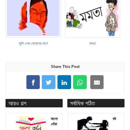
জুলি এখন মেঘেদের দেশে
মমতা
Share This Post
আরও গল্প
সর্বাধিক পঠিত
কালো
বউ
ধোঁয়া