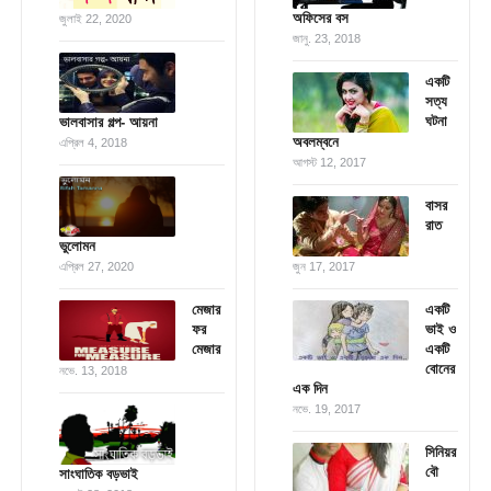
অফিসের বস
জুলাই 22, 2020
জানু. 23, 2018
একটি
সত্য
ঘটনা
ভালবাসার গল্প- আয়না
অবলম্বনে
এপ্রিল 4, 2018
আগস্ট 12, 2017
বাসর
রাত
ভুলোমন
এপ্রিল 27, 2020
জুন 17, 2017
মেজার
একটি
ফর
ভাই ও
মেজার
একটি
বোনের
নভে. 13, 2018
এক দিন
নভে. 19, 2017
সিনিয়র
বৌ
সাংঘাতিক বড়ভাই