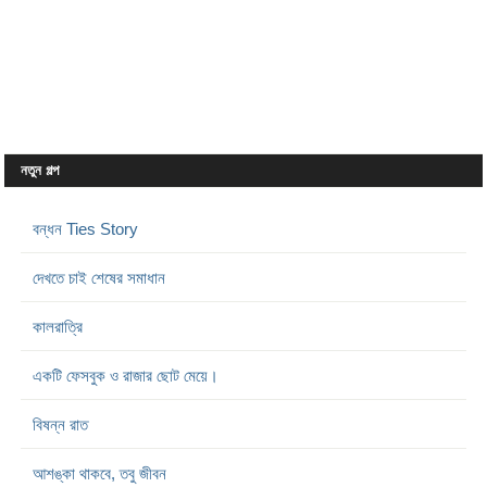
নতুন গল্প
বন্ধন Ties Story
দেখতে চাই শেষের সমাধান
কালরাত্রি
একটি ফেসবুক ও রাজার ছোট মেয়ে।
বিষন্ন রাত
আশঙ্কা থাকবে, তবু জীবন