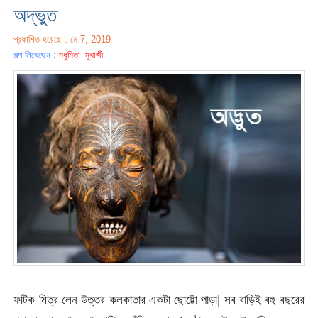
অদ্ভুত
প্রকাশিত হয়েছে : মে 7, 2019
গল্প লিখেছেন :
মধুমিতা_মুখার্জী
ফটিক মিত্র লেন উত্তর কলকাতার একটা ছোট্টো পাড়া| সব বাড়িই বহু বছরের