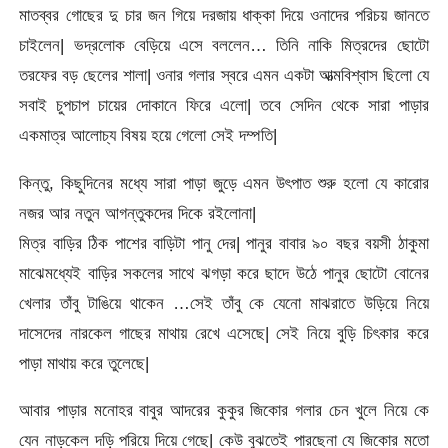
মাতব্বর গোছের দু চার জন গিয়ে দরজায় ধাক্কা দিয়ে ওনাদের পরিচয় জানতে
চাইলেন| ভদ্রলোক বেড়িয়ে এসে বললেন… তিনি নাকি মিত্রদের ছোটো
তরফের বড় ছেলের শালা| ওনার গলার স্বরে এমন একটা আত্মবিশ্বাস ছিলো যে
সবাই চুপচাপ চায়ের দোকানে ফিরে এলো| তবে সেদিন থেকে সারা পাড়ার
একমাত্র আলোচ্য বিষয় হয়ে গেলো সেই দম্পতি|
কিন্তু, কিছুদিনের মধ্যে সারা পাড়া জুড়ে এমন উৎপাত শুরু হলো যে কারোর
নজর আর নতুন আগন্তুকদের দিকে রইলোনা|
মিত্র বাড়ির ঠিক পাশের বাড়িটা পানু দের| পানুর বাবার ৯০ বছর বয়সী ঠাকুমা
মাঝেমধ্যেই বাড়ির সকলের সাথে ঝগড়া করে ছাদে উঠে পানুর ছোটো বোনের
খেলার তাঁবু টাঙিয়ে থাকেন …সেই তাঁবু কে যেনো মাঝরাতে উড়িয়ে নিয়ে
দাসেদের নারকেল গাছের মাথায় রেখে এসেছে| সেই নিয়ে বুড়ি চিৎকার করে
পাড়া মাথায় করে তুলেছে|
আবার পাড়ার মনোহর বাবুর আদরের কুকুর জিকোর গলার চেন খুলে নিয়ে কে
যেন নাড়কেল দড়ি পরিয়ে দিয়ে গেছে| কেউ বুঝতেই পারছেনা যে জিকোর মতো