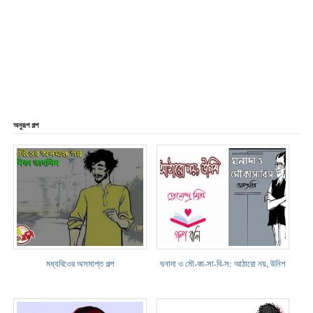
অনুরূপ গল্প
মধ্যবিওের অসমাপ্ত গল্প
ঘনাদা ও মৌ-কা-সা-বি-স: আঠারো নয়, উনিশ