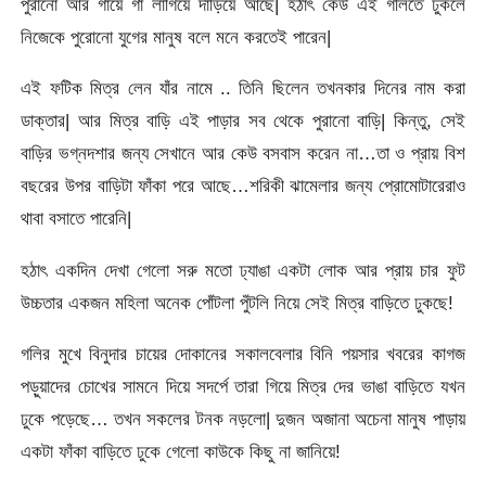
পুরানো আর গায়ে গা লাগিয়ে দাঁড়িয়ে আছে| হঠাৎ কেউ এই গলিতে ঢুকলে
নিজেকে পুরোনো যুগের মানুষ বলে মনে করতেই পারেন|
এই ফটিক মিত্র লেন যাঁর নামে .. তিনি ছিলেন তখনকার দিনের নাম করা
ডাক্তার| আর মিত্র বাড়ি এই পাড়ার সব থেকে পুরানো বাড়ি| কিন্তু, সেই
বাড়ির ভগ্নদশার জন্য সেখানে আর কেউ বসবাস করেন না…তা ও প্রায় বিশ
বছরের উপর বাড়িটা ফাঁকা পরে আছে…শরিকী ঝামেলার জন্য প্রোমোটারেরাও
থাবা বসাতে পারেনি|
হঠাৎ একদিন দেখা গেলো সরু মতো ঢ্যাঙা একটা লোক আর প্রায় চার ফুট
উচ্চতার একজন মহিলা অনেক পোঁটলা পুঁটলি নিয়ে সেই মিত্র বাড়িতে ঢুকছে!
গলির মুখে বিনুদার চায়ের দোকানের সকালবেলার বিনি পয়সার খবরের কাগজ
পড়ুয়াদের চোখের সামনে দিয়ে সদর্পে তারা গিয়ে মিত্র দের ভাঙা বাড়িতে যখন
ঢুকে পড়েছে… তখন সকলের টনক নড়লো| দুজন অজানা অচেনা মানুষ পাড়ায়
একটা ফাঁকা বাড়িতে ঢুকে গেলো কাউকে কিছু না জানিয়ে!