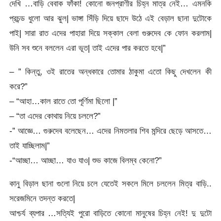
দেখি …বাড়ি বেবাক ফাঁকা! কোনো জনপ্রাণীর চিহ্ন মাত্র নেই… এমনকি
প্রচন্ড ধুলো আর ঝুল| ভাঙ্গা সিঁড়ি দিয়ে ছাদে উঠে এই বেড়াল ছানা দুটোকে
পাই| সারা রাত এদের পাহারা দিয়ে সক্কাল বেলা গুরুদেব কে ফোন করলাম|
উনি সব শুনে বললেন এরা ভূত| তাই এদের পার করতে হবে|”
– ” কিন্তু, ওই রাতের অন্ধকারে তোমার ঠাকুমা এতো কিছু দেখলেন কী
করে?”
– “আহা…কাল রাতে তো পূর্ণিমা ছিলো |”
– “তা এদের কোথায় নিয়ে চললে?”
-” আজ্ঞে… গুরুদেব বলেছেন… এদের নিমতলার শিব মন্দিরে ছেড়ে আসতে…
তাই যাচ্ছিলাম|”
-“আচ্ছা… আচ্ছা… যাও যাও| শুভ কাজে বিলম্ব কেনো?”
কানু বিড়াল ছানা গুলো নিয়ে চলে যেতেই সকলে মিলে চললেন মিত্র বাড়ি..
সরেজমিনে তদন্ত করতে|
আশ্চর্য ব্যপার …সত্যিই পুরো বাড়িতে কোনো মানুষের চিহ্ন নেই! দু দুটো