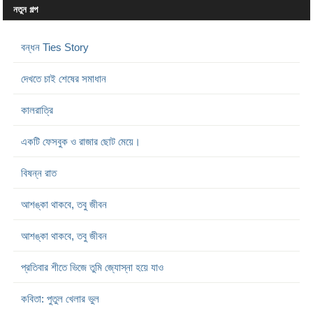
নতুন গল্প
বন্ধন Ties Story
দেখতে চাই শেষের সমাধান
কালরাত্রি
একটি ফেসবুক ও রাজার ছোট মেয়ে।
বিষন্ন রাত
আশঙ্কা থাকবে, তবু জীবন
আশঙ্কা থাকবে, তবু জীবন
প্রতিবার শীতে ভিজে তুমি জ্যোস্না হয়ে যাও
কবিতা: পুতুল খেলার ভুল