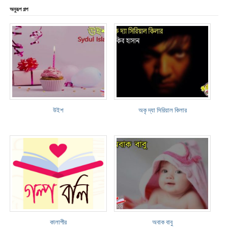
অনুরূপ গল্প
উইশ
অকৃ দ্যা সিরিয়াল কিলার
কালাপীর
অবাক বাবু