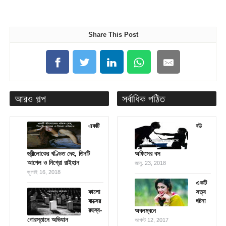
Share This Post
আরও গল্প
সর্বাধিক পঠিত
একটি
বউ
স্ত্রীলোকের খণ্ডিত দেহ, তিনটি
অফিসের বস
আপেল ও নিগ্রো রাইহান
জানু. 23, 2018
জুলাই 16, 2018
একটি
কালো
সত্য
বাক্সের
ঘটনা
রহস্য-
অবলম্বনে
গোরস্তানে অভিযান
আগস্ট 12, 2017