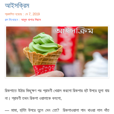
আইসক্রিম
প্রকাশিত হয়েছে : মে 7, 2019
গল্প লিখেছেন :
আবুল বাশার পিয়াস
রিকশাতে উঠার কিছুক্ষণ পর শ্রাবণী খেয়াল করলো রিকশার হুট উপরে তুলা যায়
না। শ্রাবণী তখন রিকশা ওয়ালাকে বললো,
— মামা, হুটটা উপরে তুলে দেন তো? রিকশাওয়ালা পান খাওয়া লাল দাঁত