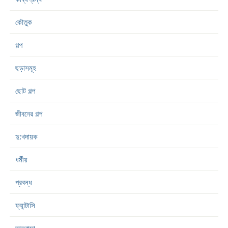
কৌতুক
গল্প
ছড়াসমূহ
ছোট গল্প
জীবনের গল্প
দু:খদায়ক
ধর্মীয়
প্রবন্ধ
ফ্যান্টাসি