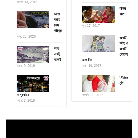
আগস্ট 13, 2018
বাসর
নেশা
রাত
করার
চরম
জুন 17, 2017
শাস্তি
জানু. 23, 2020
একটি
ভাই ও
আর
একটি
একটু
বোনের
হলেই
এক দিন
ডিসে. 9, 2019
নভে. 19, 2017
সিনিয়র
বৌ
অন্ধকারে
আগস্ট 11, 2017
ডিসে. 7, 2019