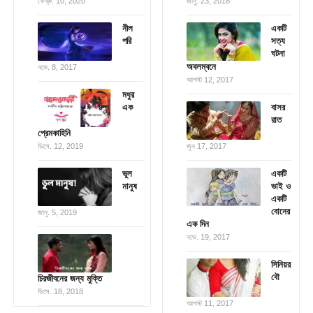
ফেব্রু. 10, 2020
জানু. 23, 2018
নীল
একটি
পরি
সত্য
ঘটনা
অবলম্বনে
নভে. 8, 2017
আগস্ট 12, 2017
মধুর
এক
বাসর
রাত
প্রেমকাহিনি
ডিসে. 12, 2019
জুন 17, 2017
ভুল
একটি
মানুষ
ভাই ও
একটি
বোনের
জানু. 5, 2019
এক দিন
নভে. 19, 2017
সিনিয়র
বৌ
চিরজীবনের জন্য মুক্তি
ডিসে. 18, 2018
আগস্ট 11, 2017