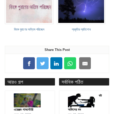
বিহঙ্গ পুরাণের অন্তিম পরিচ্ছেদ
প্রকৃতির প্রতিশোধ
Share This Post
আরও গল্প
সর্বাধিক পঠিত
বউ
এরেঞ্জড লাভস্টোরি
অফিসের বস