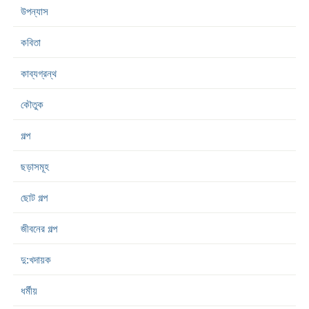
উপন্যাস
কবিতা
কাব্যগ্রন্থ
কৌতুক
গল্প
ছড়াসমূহ
ছোট গল্প
জীবনের গল্প
দু:খদায়ক
ধর্মীয়