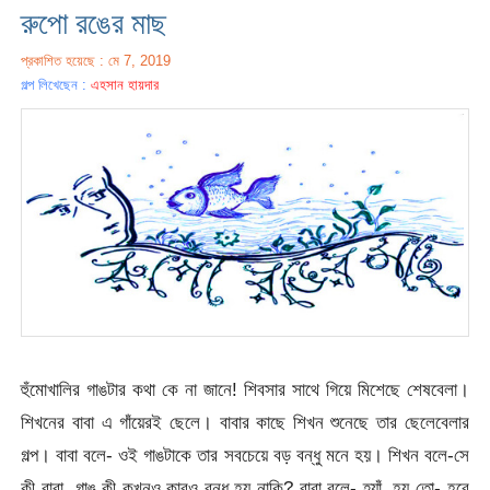
রুপো রঙের মাছ
প্রকাশিত হয়েছে : মে 7, 2019
গল্প লিখেছেন :
এহসান হায়দার
হুঁমোখালির গাঙটার কথা কে না জানে! শিবসার সাথে গিয়ে মিশেছে শেষবেলা।
শিখনের বাবা এ গাঁয়েরই ছেলে। বাবার কাছে শিখন শুনেছে তার ছেলেবেলার
গল্প। বাবা বলে- ওই গাঙটাকে তার সবচেয়ে বড় বন্ধু মনে হয়। শিখন বলে-সে
কী বাবা, গাঙ কী কখনও কারও বন্ধু হয় নাকি? বাবা বলে- হ্যাঁ, হয় তো- হবে