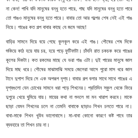
না কেন! পাখি যদি মানুষের বন্ধু হতে পারে, গাছ যদি মানুষের বন্ধু হতে পারে
তো গাঙও মানুষের বন্ধু হতে পারে। বাবার তো আর গল্পের শেষ নেই এই গাঙ
নিয়ে। গাঙের কত গল্প বাবার কাছে যে জমে আছে!
বাড়ির সামনে দিয়ে বয়ে গেছে কুলকুল করে এই গাঙ। পৌষের শেষ দিকে
শুকিয়ে কাঠ হয়ে যায় চর, হয়ে পড়ে ফুটিফাটা। চাঁদনি রাত চকচক করে গাঙের
কূলের দিকটা। কত রকমের মাছে যে ভরা গাঙ এটা। দুই পারের মানুষে জাল
দিয়ে মাছ ধরে। পৌষের মাঝামাঝি সময়ে জেলেরা আসে পুরো মাস ধরে জাল
টানে দুপাশ দিয়ে সে এক অপরূপ দৃশ্য। বাবার গল্প বলার সাথে সাথে গাঙের এ
দৃশ্যগুলো যেন চোখের সামনে ধরা পড়ে শিখনের। প্রতিদিন স্কুল থেকে ফিরে
দুপুরে খেয়ে ঘুমিয়ে যায়। মায়ের কথা না শুনলে মা মন খারাপ করবে। মাকে
ছাড়া যেমন শিখনের চলে না তেমনি বাবাকে ছাড়াও শিখন চলতে পারে না।
বাবা-মাকে শিখন খুউব ভালোবাসে। মা-বাবা কোনো কারণে কষ্ট পাবে তার
ব্যবহারে তা শিখন চায় না।