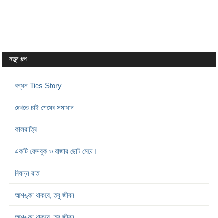
নতুন গল্প
বন্ধন Ties Story
দেখতে চাই শেষের সমাধান
কালরাত্রি
একটি ফেসবুক ও রাজার ছোট মেয়ে।
বিষন্ন রাত
আশঙ্কা থাকবে, তবু জীবন
আশঙ্কা থাকবে, তবু জীবন