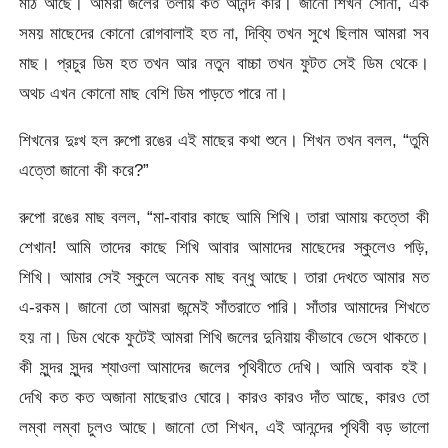
মাঠ আছে। আমরা জলের তলায় কত আনন্দ করি। জানো শিখন সোনা, এক
সময় মাছেদের কোনো রোগবালাই হত না, দিব্যি তখন সুখে ছিলাম আমরা সব
মাছ। প্রচুর ডিম হত তখন আর নতুন বাচ্চা তখন ফুটত সেই ডিম থেকে।
অথচ এখন কোনো মাছ বেশি ডিম পাড়তে পারে না।
শিখনের দুঃখ হল রুপো রঙের এই মাছের কথা শুনে। শিখন তখন বলল, “তুমি
এত্তো জানো কী করে?”
রুপো রঙের মাছ বলল, “মা-বাবার কাছে আমি শিখি। তারা আমায় কত্তো কী
শেখান! আমি তাদের কাছে শিখি আবার আমাদের মাছেদের স্কুলেও পড়ি,
শিখি। আমার সেই স্কুলে অনেক মাছ বন্ধু আছে। তারা দেখতে আমার মত
এ-রকম। জানো তো আমরা জন্মেই সাঁতরাতে পারি। সাঁতার আমাদের শিখতে
হয় না। ডিম থেকে ফুটেই আমরা শিখি জলের দুনিয়ায় কীভাবে ভেসে থাকতে।
কী সুন্দর সুন্দর শ্যাওলা আমাদের জলের পৃথিবীতে দেখি। আমি অবাক হই।
দেখি কত কত অজানা মাছেরাও ঘোরে। কারও কারও দাঁত আছে, কারও তো
লম্বা লম্বা চুলও আছে। জানো তো শিখন, এই আনন্দের পৃথিবী বড় ভালো