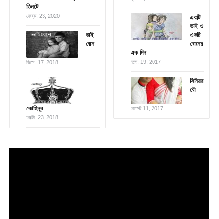
তিনটে
ফেব্রু. 23, 2020
একটি
ভাই ও
ভাই
একটি
বোন
বোনের
এক দিন
নভে. 19, 2017
ডিসে. 17, 2018
সিনিয়র
বৌ
কোহিনূর
আগস্ট 11, 2017
অক্টো. 23, 2018