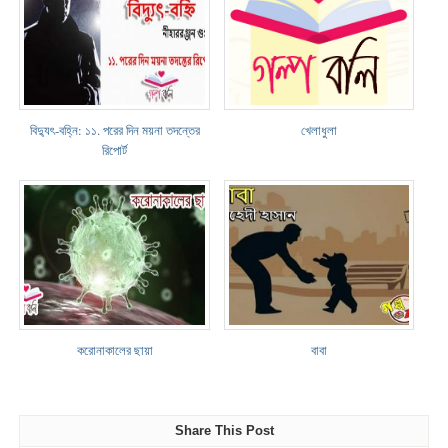
বিদ্যুৎ-বহ্নি: ১১. পরের দিন ময়না তদন্তের
খেলাধুলা
রিপোর্ট
করোনাকালের ছায়া
বাবা
Share This Post