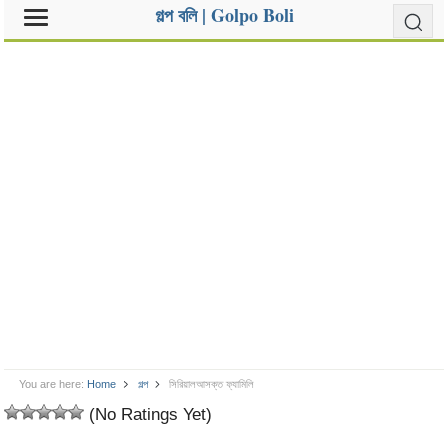
গল্প বলি | Golpo Boli
You are here:
Home
গল্প
সিরিয়ালআসক্ত ফ্যামিলি
(No Ratings Yet)