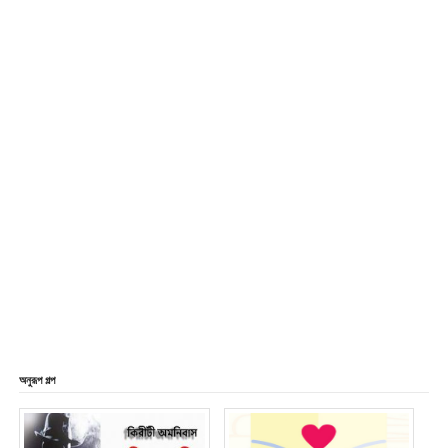
অনুরূপ গল্প