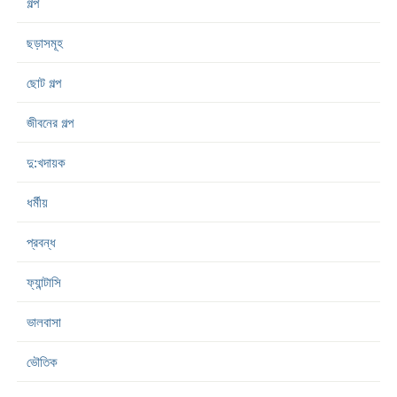
গল্প
ছড়াসমূহ
ছোট গল্প
জীবনের গল্প
দু:খদায়ক
ধর্মীয়
প্রবন্ধ
ফ্যান্টাসি
ভালবাসা
ভৌতিক