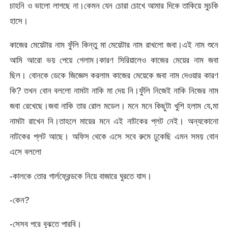
চাহনি ও ভালো লাগছে না।কেমন যেন চোরা চোখে আমার দিকে তাকিয়ে মুচকি
হাসে।
কাজের মেয়েটার নাম ফুঁলি কিন্তু মা মেয়েটার নাম রাখলো জবা।এই নাম শুনে
আমি আরো ভয় পেয়ে গেলাম।কারণ সিরিয়ালেও কাজের মেয়ের নাম জবা
ছিল। বোনকে ডেকে জিজ্ঞেস করলাম কাজের মেয়েকে জবা নাম দেওয়ার কারণ
কি? তখন বোন বললো নামটা নাকি মা দেয় নি।ফুঁলি নিজেই নাকি নিজের নাম
জবা রেখেছে।জবা নাকি তার রোল মডেল। মনে মনে কিছুটা খুশি হলাম যে,মা
নামটা রাখেন নি।তাহলে মায়ের মনে এই নাটকের প্লট নেই। অন্যকোনো
নাটকের প্লট আছে। অফিস থেকে এসে সবে রুমে ঢুকেছি এমন সময় বোন
এসে বললো
-কালকে তোর গার্লফ্রেন্ডকে নিয়ে বাজারে ঘুরতে যাস।
-কেন?
-সেসব পরে বুঝতে পারবি।