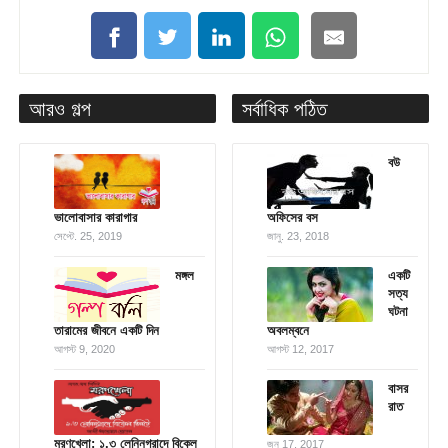
আরও গল্প
সর্বাধিক পঠিত
বউ
ভালোবাসার কারাগার
অফিসের বস
সেপ্টে. 25, 2019
জানু. 23, 2018
মঙ্গল
একটি
সত্য
ঘটনা
তারামের জীবনে একটি দিন
অবলম্বনে
আগস্ট 9, 2020
আগস্ট 12, 2017
বাসর
রাত
মরণখেলা: ১.৩ লেনিনগ্রাদে বিকেল
জুন 17, 2017