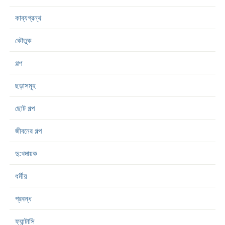
কাব্যগ্রন্থ
কৌতুক
গল্প
ছড়াসমূহ
ছোট গল্প
জীবনের গল্প
দু:খদায়ক
ধর্মীয়
প্রবন্ধ
ফ্যান্টাসি