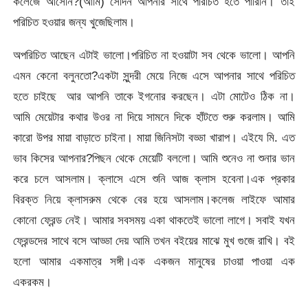
কলেজে আসেনি?(আমি) সেদিন আপনার সাথে পরিচিত হতে পারিনি। তাই
পরিচিত হওয়ার জন্য খুজেছিলাম।
অপরিচিত আছেন এটাই ভালো।পরিচিত না হওয়াটা সব থেকে ভালো। আপনি
এমন কেনো বলুনতো?একটা সুন্দরী মেয়ে নিজে এসে আপনার সাথে পরিচিত
হতে চাইছে আর আপনি তাকে ইগনোর করছেন। এটা মোটেও ঠিক না।
আমি মেয়েটার কথার উওর না দিয়ে সামনে দিকে হাঁটতে শুরু করলাম। আমি
কারো উপর মায়া বাড়াতে চাইনা। মায়া জিনিসটা বড্ডা খারাপ। এইযে মি. এত
ভাব কিসের আপনার?পিছন থেকে মেয়েটি বললো। আমি শুনেও না শুনার ভান
করে চলে আসলাম। ক্লাসে এসে শুনি আজ ক্লাস হবেনা।এক প্রকার
বিরক্ত নিয়ে ক্লাসরুম থেকে বের হয়ে আসলাম।কলেজ লাইফে আমার
কোনো ফ্রেন্ড নেই। আমার সবসময় একা থাকতেই ভালো লাগে। সবাই যখন
ফ্রেন্ডদের সাথে বসে আড্ডা দেয় আমি তখন বইয়ের মাঝে মুখ গুজে রাখি। বই
হলো আমার একমাত্র সঙ্গী।এক একজন মানুষের চাওয়া পাওয়া এক
একরকম।