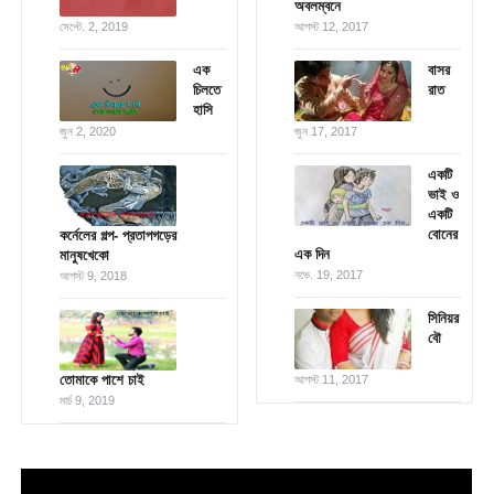
অবলম্বনে
সেপ্টে. 2, 2019
আগস্ট 12, 2017
এক
বাসর
চিলতে
রাত
হাসি
জুন 2, 2020
জুন 17, 2017
একটি
ভাই ও
একটি
বোনের
কর্নেলের গল্প- প্রতাপগড়ের
এক দিন
মানুষখেকো
নভে. 19, 2017
আগস্ট 9, 2018
সিনিয়র
বৌ
তোমাকে পাশে চাই
আগস্ট 11, 2017
মার্চ 9, 2019