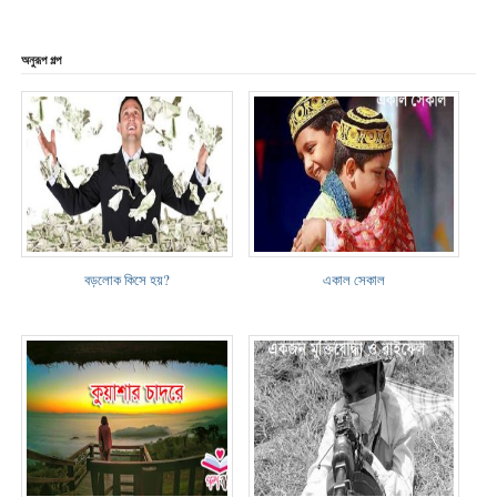
অনুরূপ গল্প
বড়লোক কিসে হয়?
একাল সেকাল