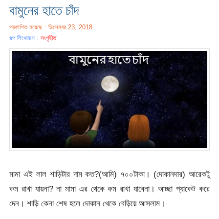
বামুনের হাতে চাঁদ
প্রকাশিত হয়েছে : ডিসেম্বর 23, 2018
গল্প লিখেছেন :
সংগৃহীত
মামা এই লাল শাড়িটার দাম কত?(আমি) ৭০০টাকা। (দোকানদার) আরেকটু
কম রাখা যায়না? না মামা এর থেকে কম রাখা যাবেনা। আচ্ছা প্যাকেট করে
দেন। শাড়ি কেনা শেষ হলে দোকান থেকে বেড়িয়ে আসলাম।