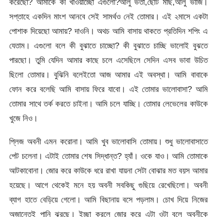
করেছো? আমাকে কী খাওয়াচ্ছো এগুলো?আলু ভর্তা,ছোট মাছ,আলু ভাজি।
সপ্তাহে একদিন মাংশ আনবে সেই সামর্থও নেই তোমার। এই ২মাসে একটা
পোশাক দিয়েছো আমায়? দাওনি। অথচ আমি বাসায় থাকতে প্রতিদিন শপিং এ
যেতাম। এগুলো বলে কী বুঝাতে চাচ্ছো? কী বুঝাতে চাচ্ছি ভালোই বুঝতে
পারছো। তুমি যেদিন আমার কাছে চলে এসেছিলে সেদিন এসব ভাবা উচিত
ছিলো তোমার। বুঝিনি বলেইতো আজ আমার এই অবস্থা। আমি বাবাকে
ফোন করে বলেছি আমি বাসায় ফিরে যাবো। এই তোমার ভালোবাসা? আমি
তোমার সাথে তর্ক করতে চাইনা। আমি চলে যাচ্ছি। তোমার লেভেলের কাউকে
খুজে নিও।
প্লিজ অবনী এমন করোনা। আমি খুব ভালোবাসি তোমায়। শুধু ভালোবাসাতে
পেট চলেনা। এটাই তোমার শেষ সিদ্ধান্ত? হ্যাঁ। ওকে যাও। আমি তোমাকে
আটকাবোনা। জোর করে কাউকে ধরে রাখা যায়না সেটা বোঝার মত বয়স আমার
হয়েছে। আগে থেকেই মনে হয় অবনী সবকিছু গুছিয়ে রেখেছিলো। অবনী
ব্যাগ হাতে বেড়িয়ে গেলো। আমি বিছানায় বসে পড়লাম। চোখ দিয়ে নিজের
অজান্তেই পানি ঝরছে। ইচ্ছা করলে জোর করে এটা ওটা বলে অবনীকে