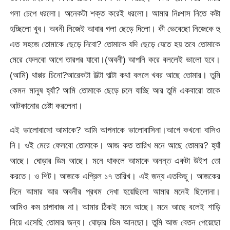
গলা চেপে ধরলো। অনেকটা শক্ত করেই ধরলো। আমার নিঃশাস নিতে কষ্টা
হচ্ছিলো খুব। অবনী নিজেই আবার গলা ছেড়ে দিলো। কী ভেবেছো নিজেকে হু
এত সহজে তোমাকে ছেড়ে দিবো? তোমাকে যদি ছেড়ে যেতে হয় তবে তোমাকে
মেরে ফেলবো আগে তারপর যাবো।(অবনী) আপনি করে বললেই ভালো হবে।
(আমি) থাপ্পর চিনো?আরেকটা উল্টা পাল্টা কথা বললে খবর আছে তোমার। তুমি
কেমন মানুষ হ্যাঁ? আমি তোমাকে ছেড়ে চলে যাচ্ছি আর তুমি একবারো তাকে
আটকানোর চেষ্টা করলেনা।
এই ভালোবাসো আমাকে? আমি আপনাকে ভালোবাসিনা।আগে কখনো বাসিও
নি। ওই মেরে ফেলবো তোমাকে। আজ কত তারিখ মনে আছে তোমার? হ্যাঁ
আছে। ঘোড়ার ডিম আছে। মনে থাকলে আমাকে অনন্ত একটা উইশ তো
করতে। ও শিট। আজকে এপ্রিল ১৭ তারিখ। এই জন্য এতকিছু। আজকের
দিনে আমার আর অবনীর প্রথম দেখা হয়েছিলো আমার মনেই ছিলোনা।
আমিও কম চাপাবাজ না। আমার ঠিকই মনে আছে। মনে আছে বলেই শাড়ি
নিয়ে এসেছি তোমার জন্য। ঘোড়ার ডিম আনছো। তুমি আজ বেতন পেয়েছো