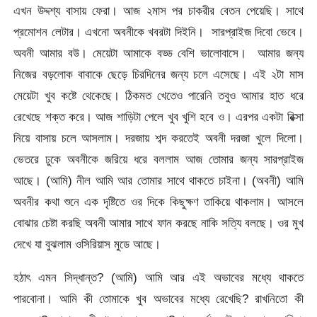
এখন উদ্দশ্য বাসায় ফেরা। আজ ২মাস পর চাকরীর বেতন পেয়েছি। সাথে
প্রমোশন লেটার। এখনো অবনীকে খবরটা দিইনি। সারপ্রাইজ দিবো ভেবে।
অবনী আমার বউ। মেয়েটা আমাকে বড্ড বেশি ভালোবাসে। আমার জন্য
নিজের বড়লোক বাবাকে ছেড়ে চিরদিনের জন্য চলে এসেছে। এই ২টা মাস
মেয়েটা খুব কষ্টে থেকেছে। ঠিকমত খেতেও পারেনি তবুও আমার হাত ধরে
রেখেছে শক্ত করে। আজ শাড়িটা পেলে খুব খুশি হবে ও। এরপর একটা রিক্সা
নিয়ে বাসায় চলে আসলাম। দরজায় শব্দ করতেই অবনী দরজা খুলে দিলো।
ভেতরে ঢুকে অবনীকে জরিয়ে ধরে বললাম আজ তোমার জন্য সারপ্রাইজ
আছে। (আমি) নীল আমি আর তোমার সাথে থাকতে চাইনা। (অবনী) আমি
অবনীর কথা শুনে এক দৃষ্টিতে ওর দিকে কিছুক্ষণ তাকিয়ে থাকলাম। আসলে
বোঝার চেষ্টা করছি অবনী আমার সাথে ফান করছে নাকি সত্যি বলছে। ওর মুখ
দেখে যা বুঝলাম ওসিরিয়াস মুডে আছে।
হঠাৎ এমন সিদ্ধান্ত? (আমি) আমি আর এই অভাবের মধ্যে থাকতে
পারবোনা। আমি কী তোমাকে খুব অভাবের মধ্যে রেখেছি? রাখনিতো কী