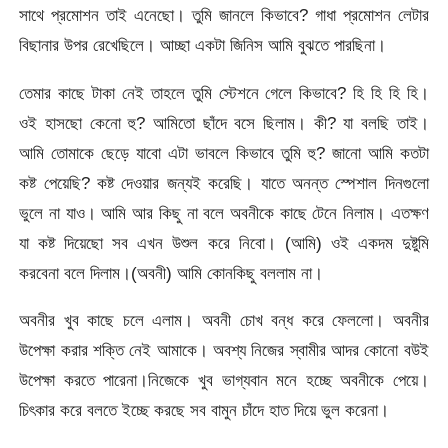
সাথে প্রমোশন তাই এনেছো। তুমি জানলে কিভাবে? গাধা প্রমোশন লেটার
বিছানার উপর রেখেছিলে। আচ্ছা একটা জিনিস আমি বুঝতে পারছিনা।
তেমার কাছে টাকা নেই তাহলে তুমি স্টেশনে গেলে কিভাবে? হি হি হি হি।
ওই হাসছো কেনো হু? আমিতো ছাঁদে বসে ছিলাম। কী? যা বলছি তাই।
আমি তোমাকে ছেড়ে যাবো এটা ভাবলে কিভাবে তুমি হু? জানো আমি কতটা
কষ্ট পেয়েছি? কষ্ট দেওয়ার জন্যই করেছি। যাতে অনন্ত স্পেশাল দিনগুলো
ভুলে না যাও। আমি আর কিছু না বলে অবনীকে কাছে টেনে নিলাম। এতক্ষণ
যা কষ্ট দিয়েছো সব এখন উশুল করে নিবো। (আমি) ওই একদম দুষ্টুমি
করবেনা বলে দিলাম।(অবনী) আমি কোনকিছু বললাম না।
অবনীর খুব কাছে চলে এলাম। অবনী চোখ বন্ধ করে ফেললো। অবনীর
উপেক্ষা করার শক্তি নেই আমাকে। অবশ্য নিজের স্বামীর আদর কোনো বউই
উপেক্ষা করতে পারেনা।নিজেকে খুব ভাগ্যবান মনে হচ্ছে অবনীকে পেয়ে।
চিৎকার করে বলতে ইচ্ছে করছে সব বামুন চাঁদে হাত দিয়ে ভুল করেনা।