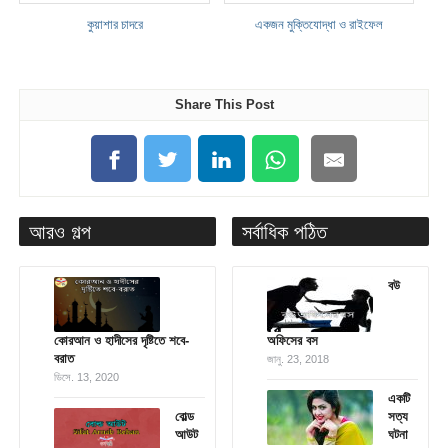
কুয়াশার চাদরে
একজন মুক্তিযোদ্ধা ও রাইফেল
Share This Post
আরও গল্প
সর্বাধিক পঠিত
বউ
কোরআন ও হাদীসের দৃষ্টিতে শবে-
অফিসের বস
বরাত
জানু. 23, 2018
ডিসে. 13, 2020
একটি
বোল্ড
সত্য
আউট
ঘটনা