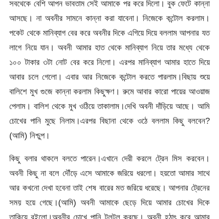
সবথেকে বেশি আপন ভাবতাম সেই আমাকে পর করে দিলো। বুক ফেটে কান্না
আসছে। না অবনীর সামনে কান্না করা যাবেনা। নিজেকে কন্টোল করলাম।
পকেট থেকে মানিব্যাগ বের করে অবনীর দিকে এগিয়ে দিয়ে বললাম আপনার যত
লাগে নিয়ে যান। অবনী আমার হাত থেকে মানিব্যাগ নিয়ে তার মধ্যে থেকে
১০০ টাকার ৩টা নোট বের করে নিলো। এরপর মানিব্যাগ আমার হাতে দিয়ে
আবার চলে গেলো। এবার আর নিজেকে কন্টোল করতে পারলাম।বিছায় শুয়ে
বালিশে মুখ গুজে কান্না করলাম কিছুক্ষণ। রুমে আবার কারো পায়ের আওয়াজ
পেলাম। বালিশ থেকে মুখ ওঠিয়ে তাকালাম।দেখি অবনী দাঁড়িয়ে আছে। আমি
চোখের পানি মুছে নিলাম।এরপর বিছানা থেকে ওঠে বললাম কিছু বলবেন?
(আমি) নিশ্চুপ।
কিছু বলার থাকলে বলতে পারেন।এখানে দেরী করলে ট্রেন মিস করবেন।
অবনী কিছু না বলে দৌঁড়ে এসে আমাকে জরিয়ে ধরলো। হয়তো আমার সাথে
আর কখনো দেখা হবেনা তাই শেষ বারের মত জরিয়ে ধরেছে। আপনার ট্রেনের
সময় হয়ে গেছে।(আমি) অবনী আমাকে ছেড়ে দিয়ে আমার চোখের দিকে
তাকিয়ে রইলো।অবনীর চোখে পানি টলটল করছে। অবনী হঠাৎ করে আমার