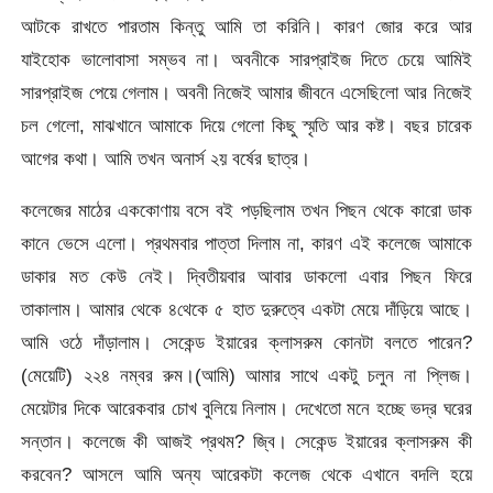
আটকে রাখতে পারতাম কিন্তু আমি তা করিনি। কারণ জোর করে আর
যাইহোক ভালোবাসা সম্ভব না। অবনীকে সারপ্রাইজ দিতে চেয়ে আমিই
সারপ্রাইজ পেয়ে গেলাম। অবনী নিজেই আমার জীবনে এসেছিলো আর নিজেই
চল গেলো, মাঝখানে আমাকে দিয়ে গেলো কিছু স্মৃতি আর কষ্ট। বছর চারেক
আগের কথা। আমি তখন অনার্স ২য় বর্ষের ছাত্র।
কলেজের মাঠের এককোণায় বসে বই পড়ছিলাম তখন পিছন থেকে কারো ডাক
কানে ভেসে এলো। প্রথমবার পাত্তা দিলাম না, কারণ এই কলেজে আমাকে
ডাকার মত কেউ নেই। দ্বিতীয়বার আবার ডাকলো এবার পিছন ফিরে
তাকালাম। আমার থেকে ৪থেকে ৫ হাত দুরুত্বে একটা মেয়ে দাঁড়িয়ে আছে।
আমি ওঠে দাঁড়ালাম। সেকেন্ড ইয়ারের ক্লাসরুম কোনটা বলতে পারেন?
(মেয়েটি) ২২৪ নম্বর রুম।(আমি) আমার সাথে একটু চলুন না প্লিজ।
মেয়েটার দিকে আরেকবার চোখ বুলিয়ে নিলাম। দেখেতো মনে হচ্ছে ভদ্র ঘরের
সন্তান। কলেজে কী আজই প্রথম? জ্বি। সেকেন্ড ইয়ারের ক্লাসরুম কী
করবেন? আসলে আমি অন্য আরেকটা কলেজ থেকে এখানে বদলি হয়ে