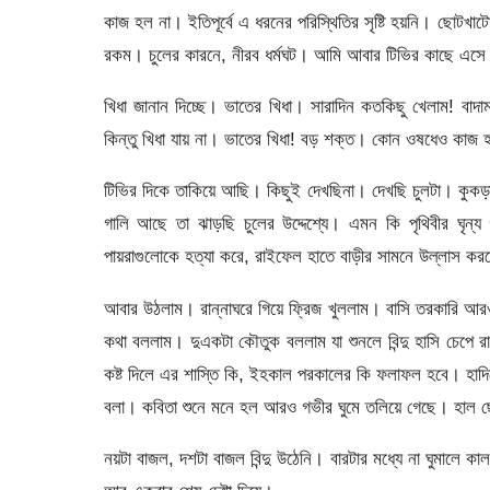
কাজ হল না। ইতিপূর্বে এ ধরনের পরিস্থিতির সৃষ্টি হয়নি। ছোটখা
রকম। চুলের কারনে, নীরব ধর্মঘট। আমি আবার টিভির কাছে এস
খিধা জানান দিচ্ছে। ভাতের খিধা। সারাদিন কতকিছু খেলাম! বাদাম,
কিন্তু খিধা যায় না। ভাতের খিধা! বড় শক্ত। কোন ওষধেও কাজ
টিভির দিকে তাকিয়ে আছি। কিছুই দেখছিনা। দেখছি চুলটা। কুকড়
গালি আছে তা ঝাড়ছি চুলের উদ্দেশ্যে। এমন কি পৃথিবীর ঘৃন্
পায়রাগুলোকে হত্যা করে, রাইফেল হাতে বাড়ীর সামনে উল্লাস ক
আবার উঠলাম। রান্নাঘরে গিয়ে ফ্রিজ খুললাম। বাসি তরকারি আ
কথা বললাম। দুএকটা কৌতুক বললাম যা শুনলে বিন্দু হাসি চেপে 
কষ্ট দিলে এর শাস্তি কি, ইহকাল পরকালের কি ফলাফল হবে। হাদি
বলা। কবিতা শুনে মনে হল আরও গভীর ঘুমে তলিয়ে গেছে। হাল ছে
নয়টা বাজল, দশটা বাজল বিন্দু উঠেনি। বারটার মধ্যে না ঘুমালে ক