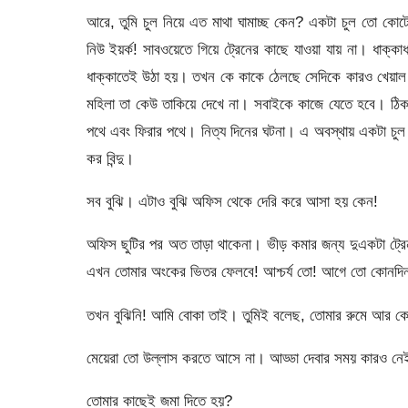
আরে, তুমি চুল নিয়ে এত মাথা ঘামাচ্ছ কেন? একটা চুল তো কোটে
নিউ ইয়র্ক! সাবওয়েতে গিয়ে ট্রেনের কাছে যাওয়া যায় না। ধাক্ক
ধাক্কাতেই উঠা হয়। তখন কে কাকে ঠেলছে সেদিকে কারও খেয়াল 
মহিলা তা কেউ তাকিয়ে দেখে না। সবাইকে কাজে যেতে হবে। ঠিক
পথে এবং ফিরার পথে। নিত্য দিনের ঘটনা। এ অবস্থায় একটা চুল
কর বিন্দু।
সব বুঝি। এটাও বুঝি অফিস থেকে দেরি করে আসা হয় কেন!
অফিস ছুটির পর অত তাড়া থাকেনা। ভীড় কমার জন্য দুএকটা ট্রে
এখন তোমার অংকের ভিতর ফেলবে! আশ্চর্য তো! আগে তো কোনদি
তখন বুঝিনি! আমি বোকা তাই। তুমিই বলেছ, তোমার রুমে আর 
মেয়েরা তো উল্লাস করতে আসে না। আড্ডা দেবার সময় কারও নেই
তোমার কাছেই জমা দিতে হয়?