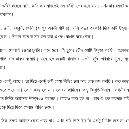
টো ধর্মঘট হয়েছে বটে, আমি হার মানলেই সব ধর্মঘট শেষ হয়ে যায়। এখনকার ধর্মঘট অ
ে বসলাম।
 রুটি, বিস্কুট, জেলি (যা খুব একটা খাইনা), বাসি কদুর তরকারি দিয়ে রুটি ইত্যা
 হয় না। বিশেষ করে আমার মত যারা এখনও বাঙাল রয়ে গেছে।
ানো, সোনালি রঙএর চুলটা। মনে মনে এই চুলের চৌদ্দ গোষ্টি উদ্বার করছি। যতরক
য গালি রাজাকারও বলেছি। মনে হল একটা রাজাকার একটা সুখি পরিবারে ঢুকে, সু
রছে।
রও একটু আছে। তা দিয়ে একটু রুটি খেয়ে লিভিং রুম আর বেড রুম করছি। কত রক
রাখতে পারে না। কোন কাজ হল না। কোরান হাদিসের কিছু উদ্বৃতি দিলাম। স্বামীর 
সে নির্দিষ্ট আয়াতের উল্লেখও করলাম। তাতেও কাজ হল না। তারপর শুরু করলাম কব
ড়ে দিয়ে ফিরে গেলাম লিভিং রুমে।
াল ঠিক সময়ে অফিসে যেতে পারব না। এখন করি কি? বিন্দু কি একটু শিথিল হবে না! দ