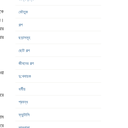
একে
কৌতুক
ে।
গল্প
আর
আর
ছড়াসমূহ
ছোট গল্প
জীবনের গল্প
ওয়া
দু:খদায়ক
ধর্মীয়
ঘরে
প্রবন্ধ
ফ্যান্টাসি
লাম
করে
ভালবাসা