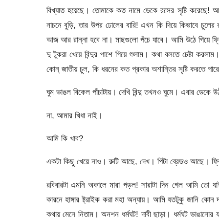
বিখ্যাত হয়েছে। তোমাকে কত নামে ডেকে রসের সৃষ্টি করেছে!
নাচনে বুড়ি, তার উপর ঢোলের বারি! এখন কি দিয়ে কিভাবে চুলের 
আজ আর রান্না হবে না। মাছগুলো পঁচে যাবে। আমি উঠে গিয়ে ফ্রিজে
দু টুকরা খেয়ে বিন্দুর পাশে গিয়ে শুলাম। কথা বলতে চেষ্টা করলা
কোন্ জাতীয় চুল, কি ধরনের কত প্রকার অশান্তির সৃষ্টি করতে প
ঘুম ভাঙল বিকেল পাঁচাটায়। দেখি বিন্দু তখনও ঘুমে। এবার ডেকে উ
না, আমার খিধা নাই।
আমি কি খাব?
একটা কিছু খেয়ে নাও। রুটি আছে, দেখ। পিটা ব্রেডও আছে। ফ
রবিবারটা এমনি অকালে মারা পড়ল! সারাটা দিন গেল আমি তো যাই হো
কারনে হাঙ্গার ষ্ট্রাইক করা মহা অন্যায়। আমি যতটুকু জানি কোন 
কথায় মেনে নিতাম। অনশন ধর্মঘট! দাবী ছাড়া। ধর্মঘট ভাঙানোর 