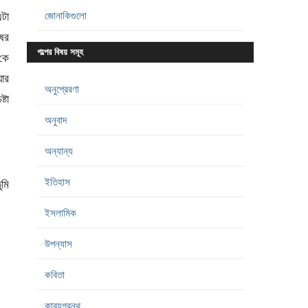
এটা
জোনাকিগুলো
ষের
গল্পের বিষয় সমূহ
 কে
য়ার
অনুপ্রেরণা
্টা
অনুবাদ
অন্যান্য
ইতিহাস
ুমি
ইসলামিক
উপন্যাস
কবিতা
কাব্যগ্রন্থ