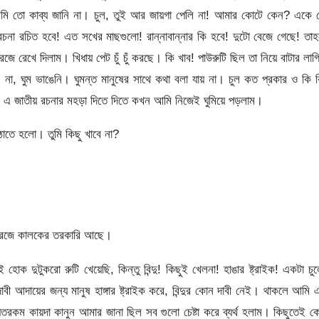
 আমি তো কাব্য জানি না। চুল, তুই আর জায়গা পেলি না! আমার কোটে কেন? একে 
রচনা রচিত হবে! এত সখের মাছগুলো! রান্নাবান্নার কি হবে! দুটো বেজে গেছে! তা
 রেখে দিলাম। খিধায় পেট চুঁ চুঁ করছে। কি খাব! পাউরুটি ছিল তা নিয়ে বাটার লাগ
ম। না, ঘুম ভাঙেনি। ঘুমন্ত মানুষের সাথে কথা বলা যায় না। চুল কত প্রকার ও কি 
ারে এ জাতীয় রচনার মহড়া দিতে দিতে কখন আমি নিজেই ঘুমিয়ে পড়লাম।
ঠাতে হলো। তুমি কিছু খাবে না?
্রিজে কালকের তরকারি আছে।
ক দুটুকরো রুটি খেয়েছি, কিন্তু বিন্দু! কিছুই খেলনা! হাঙার ষ্ট্রাইক! একটা চু
দাবী আদায়ের জন্য মানুষ হাঙ্গার ষ্ট্রাইক করে, বিন্দুর কোন দাবী নেই। থাকলে আমি
যতরকম কায়দা কানুন আমার জানা ছিল সব গুলো চেষ্টা করে ব্যর্থ হলাম। কিছুতেই 