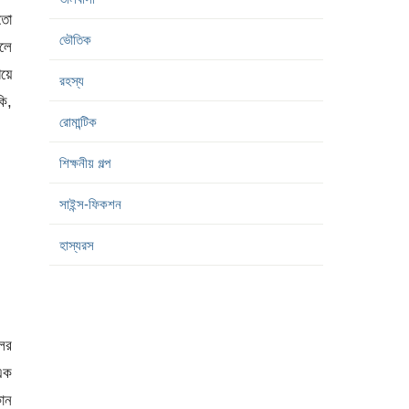
তো
ভৌতিক
হলে
িয়ে
রহস্য
কি,
রোমান্টিক
শিক্ষনীয় গল্প
সাইন্স-ফিকশন
হাস্যরস
লের
 এক
কোন