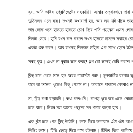
হ্যা, আমি ভাইস প্রেসিডেন্টের সহকারি। আমার তত্বাবধানে ত
দুতিনজন এসে যায়। তখনই কথাবার্তা হয়, আর জন যদি থাকে 
তার জোক শুনে হাসতে হাসতে চোখ দিয়ে পানি পড়বেনা এমন ল
তিনটা মেয়ে। তুমি যখন কল করলে তখন হাসতে হাসতে সবাইর চ
একটা শুরু করল। আর তখনই তিনজন মহিলা এক সাথে হেসে উঠল। ত
সবই বুঝ। এখন না বুঝার ভান করছ! গল্প তো ভালই তৈরি করতে প
বিন্দু চলে গেলে মনে হল ঘরের বাতাসটা গরম। চুলজাতীয় রচনার
যাবে তা অনেক খুজেও কিছু পেলাম না। আকাশে পাতালে কোথাও না।
না, বিন্দু কথা বাড়ায়নি। কথা বলেওনি। কাপড় ধুয়ে ঘরে এসে সোজা
চলে যাবে। নিয়ম মত আমার পছন্দের সব খাবার রান্না হবে।
এক ঘন্টা চলে গেল বিন্দু উঠেনি। রুমে গিয়ে অকারনে এটা ওটা আ
লিভিং রুমে। টিভি ছেড়ে দিয়ে বসে রইলাম। টিভির দিকে তাকিয়ে