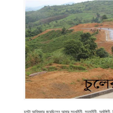
চুলটা আবিষ্কার করেছিলেন আমার সহধর্মিনী, সহমর্মিনী, অর্ধাঙ্গিনী, চ