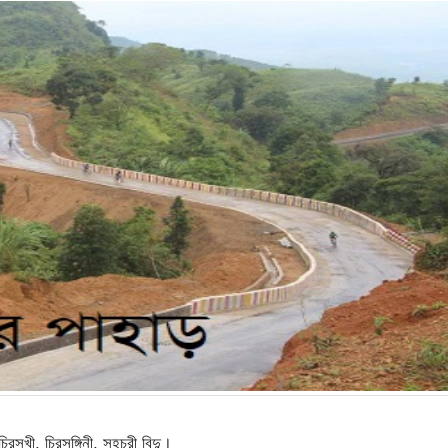
িরসখী, চিরসঙ্গিনী, সহচরী বিন্দু।