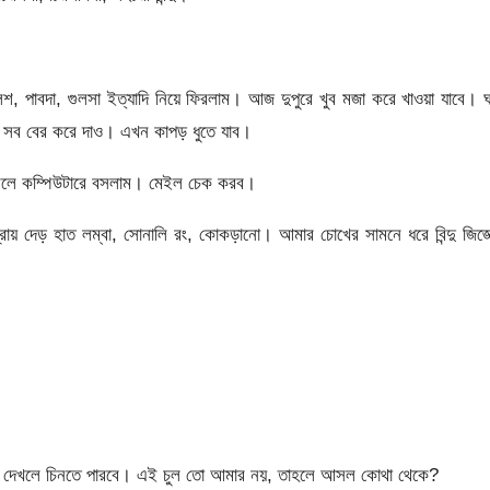
িশ, পাবদা, গুলসা ইত্যাদি নিয়ে ফিরলাম। আজ দুপুরে খুব মজা করে খাওয়া যাবে। 
ে সব বের করে দাও। এখন কাপড় ধুতে যাব।
 বলে কম্পিউটারে বসলাম। মেইল চেক করব।
ায় দেড় হাত লম্বা, সোনালি রং, কোকড়ানো। আমার চোখের সামনে ধরে বিন্দু জিজ্
 দেখলে চিনতে পারবে। এই চুল তো আমার নয়, তাহলে আসল কোথা থেকে?