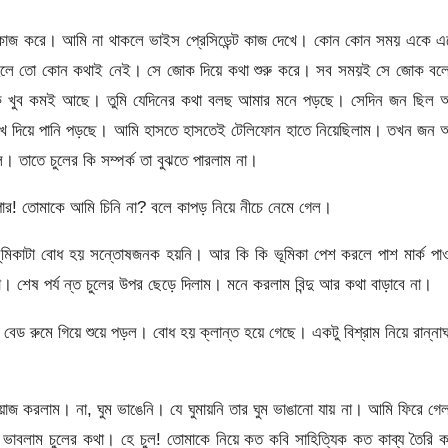
ারা কাজ করে। আমি না থাকলে ভাইস প্রেসিডেন্ট কাজ দেখে। কোন কোন সময় একে 
তাহলে তো কোন কথাই নেই। সে জোক দিয়ে কথা শুরু করে। সব সময়ই সে জোক বল
োক খুব কমই আছে। তুমি যেদিনের কথা বলছ আমার মনে পড়ছে। সেদিন জন ছিল 
োখ দিয়ে পানি পড়ছে। আমি হাসতে হাসতেই টেলিফোন হাতে নিয়েছিলাম। তখন জন 
াতে চুলের কি সম্পর্ক তা বুঝতে পারলাম না।
ার! তোমাকে আমি চিনি না? বলে কাপড় নিয়ে নীচে নেমে গেল।
 ভূমিকাটা বোধ হয় সন্তোষজনক হয়নি। আর কি কি ভূমিকা পেশ করলে পাশ মার্ক পা
 শেষ পর্য ন্ত চুলের উপর ছেড়ে দিলাম। মনে করলাম বিন্দু আর কথা বাড়াবে না।
 বেড রুমে গিয়ে শুয়ে পড়ল। বোধ হয় ক্লান্ত হয়ে গেছে। একটু বিশ্রাম নিয়ে রান্না
ওয়াজ করলাম। না, ঘুম ভাঙেনি। যে ঘুমায়নি তার ঘুম ভাঙানো যায় না। আমি ফিরে গে
 ভাবলাম চুলের কথা। হে চুল! তোমাকে নিয়ে কত কবি সাহিত্যিক কত কাব্য তৈরি 