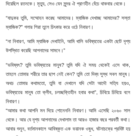
দিয়েছিল রতনকে। মৃত্যু, সেও যেন সুন্দর ঐ প্রাণহীন বেঁচে থাকবার থেকে।
“যাদুকর তুমি, সম্মোহন করেছ আমাদের। ম্যাজিক দেখাচ্ছ আমাদের? সস্তা
ম্যাজিক?” গলার শিরা তুলে চিৎকার করে ওঠে নিবারণ।
“না নিবারণ, আমি ম্যাজিক দেখাইনি, আমি খালি ভবিষ্যতের একটা ছোট দৃশ্য
উপস্থিত করেছি আপনাদের সামনে।”
“ভবিষ্যৎ? তুমি ভবিষ্যতের মানুষ? তুমি যদি ঐ সময় থেকেই এসে থাক,
তাহলে তোমার শরীরে তার ছাপ নেই কেন? তুমি তো দিব্য সুস্থ সবল মানুষ।
অথচ তোমার কথামতো, তুমি যা দেখালে যদি সেটা আদৌ সত্যি হয়ও,
ভবিষ্যতের মানুষ তো ক্লীব, চলচ্ছক্তিহীন হবার কথা”, চিবিয়ে চিবিয়ে বলে
নিবারণ।
“আমার কথা আপনি মন দিয়ে শোনেননি নিবারণ। আমি এসেছি ২০৬০ সাল
থেকে। আর যে দৃশ্য আপনাদের দেখালাম তা আরও হাজার বছর পরবর্তী কথা।
আবার শুনুন, বর্তমানকালে আবিষ্কৃত এক ভয়ানক ওষুধ, ঘটনাচক্রে প্রবিষ্ট হয়