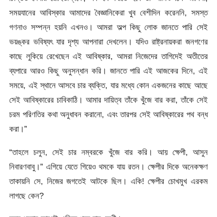
সময়যানের আবিস্কার আমাদের বৈজ্ঞানিকেরা খুব বেশীদিন করেননি, সমস্ত
গণনাও সম্পন্ন হয়নি এখনও। আমরা অল্প কিছু লোক জানতে পারি সেই
ভয়ঙ্কর ভবিষ্যৎ যার দৃশ্য আপনারা দেখলেন। যদিও রাষ্ট্রনায়করা জনগণের
কাছে লুকিয়ে রেখেছেন এই আবিষ্কার, আমরা নিজেদের তাগিদেই অতীতের
ব্যপারে আরও কিছু অনুসন্ধান করি। জানতে পারি এই আজকের দিনে, এই
সময়ে, এই স্থানে আসবে চার ব্যক্তি, যার মধ্যে কোন একজনের কাছে আছে
সেই আবিষ্কারের চাবিকাঠি। আমার দায়িত্ব তাঁকে খুঁজে বার করা, তাঁকে সেই
চরম পরিণতির কথা অনুধাবন করানো, এবং তারপর সেই আবিষ্কারের পথ বন্ধ
করা।”
“তাহলে চলুন, সেই চার নম্বরকে খুঁজে বার করি। আয় ক্ষেপী, আসুন
নিবারণবাবু।” এগিয়ে যেতে গিয়েও থমকে যায় রতন। ক্ষেপীর দিকে অনেকক্ষণ
তাকায়নি সে, নিজের জগতেই আটকে ছিল। একি! ক্ষেপীর চোখমুখ এরকম
লাগছে কেন?