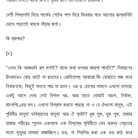
শরীরটা টানতে থাকে জগা। বৃষ্টির জলে এলোমেলো চারিদিক।
দেশী পিস্তলটা নিয়ে পার্কের গেটের পাশ দিয়ে ফিরবার পথে আলোর ঝল্কানিটা
চোখে পড়তেই থমকে দাঁড়ায় জগা।
কি ব্যাপার?
(৮)
“এসব কি আজগুবি গল্প মশাই? বাজে কথা বলবার জায়গা পাননি?” নিবারণের
চিৎকারেও ঘোর কাটে না রতনের। রোহিতাশ্ব আবারো কি বোঝাতে শুরু করে
নিবারণকে, কিছুই শুনতে পায় না রতন। ওর দু চোখের সামনে এখনো ভাসছে
একটু আগে দেখা সেই বিশাল ঘর, আর তাতে বোঝাই অচল, নির্বাক,
মাংসপিণ্ডের দল। এখনো বিশ্বাস করতে পারছে না ও যে ঐগুলো মানুষ, এই
পৃথিবীর মানুষ! ভবিষ্যতের মানুষ! আর ঐ শব্দটা? ধুক পুক, ধুক পুক, হাজার
হাজার শরীরের স্পন্দন একসাথে এক নিস্তব্ধ পৃথিবীতে যেন ক্রদ্ধ প্রেতের
মতো মৃত্যুর দামামা বাজাচ্ছিল। ভয়, গা শিরশির করা এক ভয় কাঠ করে