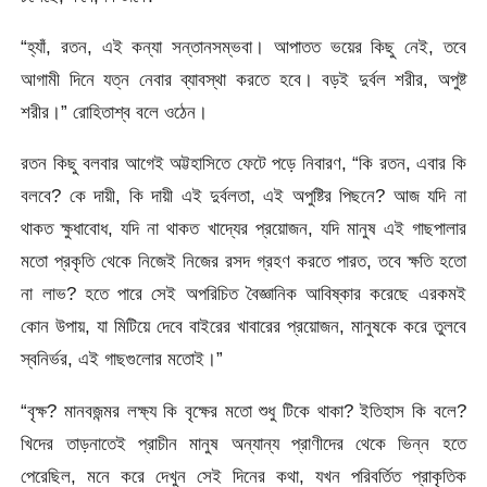
“হ্যাঁ, রতন, এই কন্যা সন্তানসম্ভবা। আপাতত ভয়ের কিছু নেই, তবে
আগামী দিনে যত্ন নেবার ব্যাবস্থা করতে হবে। বড়ই দুর্বল শরীর, অপুষ্ট
শরীর।” রোহিতাশ্ব বলে ওঠেন।
রতন কিছু বলবার আগেই অট্টহাসিতে ফেটে পড়ে নিবারণ, “কি রতন, এবার কি
বলবে? কে দায়ী, কি দায়ী এই দুর্বলতা, এই অপুষ্টির পিছনে? আজ যদি না
থাকত ক্ষুধাবোধ, যদি না থাকত খাদ্যের প্রয়োজন, যদি মানুষ এই গাছপালার
মতো প্রকৃতি থেকে নিজেই নিজের রসদ গ্রহণ করতে পারত, তবে ক্ষতি হতো
না লাভ? হতে পারে সেই অপরিচিত বৈজ্ঞানিক আবিষ্কার করেছে এরকমই
কোন উপায়, যা মিটিয়ে দেবে বাইরের খাবারের প্রয়োজন, মানুষকে করে তুলবে
স্বনির্ভর, এই গাছগুলোর মতোই।”
“বৃক্ষ? মানবজন্মর লক্ষ্য কি বৃক্ষের মতো শুধু টিকে থাকা? ইতিহাস কি বলে?
খিদের তাড়নাতেই প্রাচীন মানুষ অন্যান্য প্রাণীদের থেকে ভিন্ন হতে
পেরেছিল, মনে করে দেখুন সেই দিনের কথা, যখন পরিবর্তিত প্রাকৃতিক