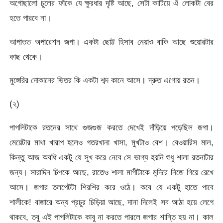
অগোছালো চুলের ফাঁকে যে ক্ষুরধার দৃষ্টি আছে, সেটা কাটিয়ে ঐ লোকটা বের
হতে পারবে না।
আপাতত অপারেশন জগা। একটা ছোট্ট হিসাব নেয়াও বাকি আছে শুয়োরটার
কাছ থেকে।
মুঙ্গেরির দোকানের ভিতর কি একটা শব্দ কানে আসে। দ্রুত এগোয় রতন।
(২)
পাগলিটাকে রতনের সাথে গুজগুজ করতে দেখেই দাঁড়িয়ে পড়েছিল জগা।
মেয়েটার মাথা খারাপ হলেও গতরখানা খাসা, মুখটাও বেশ। বেওয়ারিস মাল,
কিন্তু আজ অবধি একটু যে সুখ করে নেবে সে ভাগ্য হয়নি শুধু শালা রতনাটার
জন্য। সারাদিন চিপকে আছে, রাতেও শালা মাগীটাকে মন্দিরে নিজে গিয়ে রেখে
আসে। জগার তলপেটটা শিরশির করে ওঠে। কবে যে একটু হাতে পাবে
শালীকে! বাজারে অন্য প্রচুর চিড়িয়া আছে, দানা দিলেই সব আঠা হয়ে লেগে
থাকবে, তবু এই পাগলিটাকে কাবু না করতে পারলে জগার শান্তি হয় না। কাল