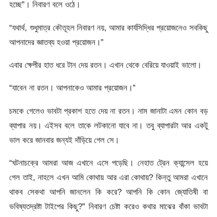
হচ্ছে”। নিবারণ বলে ওঠে।
“যথার্থ, শুধুমাত্র কৌতূহল নিবারণ নয়, আমার কার্যসিদ্ধির প্রয়োজনেও সবকিছু
আপনাদের জ্ঞাতব্য হওয়া প্রয়োজন।”
এবার ক্ষেপীর হাত ধরে টান দেয় রতন। এখান থেকে বেরিয়ে যাওয়াই ভালো।
“যাবেন না রতন। আপনাকেও আমার প্রয়োজন।”
চমকে গেলেও ভাবটা প্রকাশ হতে দেয় না রতন। নাম জানাটা এমন কোন বড়
ব্যাপার নয়। এইসব বলে তাকে লটকানো যাবে না। তবু ব্যাপারটা আর একটু
ভাল করে জানবার জন্যই দাঁড়িয়ে গেল সে।
“ঘটনাচক্রে আমরা আজ এখানে এসে পড়েছি। নেহাত ট্রেন ক্যান্সেল হয়ে
গেল তাই, নাহলে এখন আমি কোথায় আর এরা কোথায়? কিন্তু আমরা এখানে
থাকব সেকথা আপনি জানলেন কি করে? আপনি কি কোন জ্যোতিষী বা
ভবিষ্যতদ্রষ্টা টাইপের কিছু?” নিবারণ চেষ্টা করেও কথার মাঝের বাঁকা ভাবটা