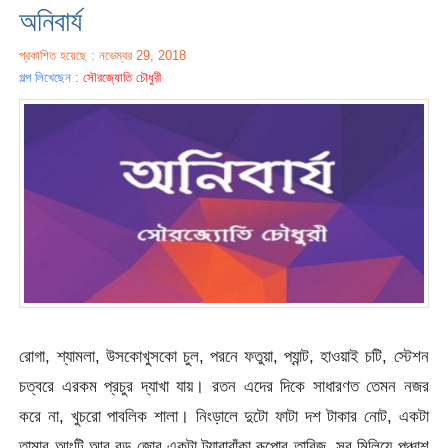
অনিবার্য
প্রকাশিত হয়েছে : নভেম্বর 29, 2018
গল্প লিখেছেন :
সৌরজ্যোতি চৌধুরী
রোগা, শ্যামলা, উসকোখুসকো চুল, পরনে ফতুয়া, প্যান্ট, হাওয়াই চটি, স্টেশন
চত্বরে এরকম প্রচুর দ্যাখা যায়। রতন এদের দিকে সাধারণত তেমন নজর
করে না, খুচরো পাবলিক শালা। নিংড়ালে দুটো ফাটা দশ টাকার নোট, একটা
তামার আংটি আর বড় জোর একটা ট্যারাবাঁকা রূপোর তাবিজ, সব মিলিয়ে পঞ্চাশ