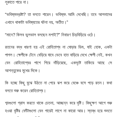
লুকাতে পারে না।
“ভবিষ্যৎদ্রষ্টা? তা বলতে পারেন। ভবিষ্যৎ আমি দেখেছি। তবে আপনাদের
এখানে থাকাটা ভবিষ্যতের ঘটনা নয়, অতীত।”
“মানে? কিসব ভুলভাল বলছেন মশাই?” নিবারণ চিড়বিড়িয়ে ওঠে।
রতনের বদ্ধ ধারণা হয় এই রোহিতাশ্ব না ঘোড়ার ডিম, যাই হোক, একটা
পাগল। ক্ষেপীকে টেনে বেড়িয়ে যাবে ভেবে হাত বাড়িয়ে দেখে ক্ষেপী নেই, কখন
যেন রোহিতাশ্বের পাশে গিয়ে দাঁড়িয়েছে, একদৃষ্টে তাকিয়ে আছে সে
আগন্তুকের মুখের দিকে।
কি হচ্ছে কিছু বুঝে উঠতে না পেরে ঝপ করে বেঞ্চে বসে পড়ে রতন। কথা
বলতে শুরু করেন রোহিতাশ্ব।
শব্দগুলো গ্রাস করতে থাকে চেতনা, আচ্ছন্ন করে দৃষ্টি। কিছুক্ষণ আগে শুরু
হওয়া বৃষ্টির ফোঁটাগুলো যেন গায়েই লাগে না কারো আর। স্তব্ধ হয়ে শুনতে