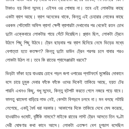
টাকাও হয় কিনা সন্দেহ। এইসব ওর পোষায় না। তবে এই লোকটার কাছে
একটা ব্যাগ আছে। ব্যাগ অনেকের থাকে, কিন্তু এই চেহারার লোকের কাছে
ওরকম পেটমোটা অফিস ব্যাগ! ক্ষেপী ব্যাপারটা দেখানোর পর থেকেই রতন চোখ
দুটো এক্কেবারে লোকটার গায়ে সেঁটে দিয়েছিল। প্ল্যান ছিল, লোকটা ট্রেনে
উঠলে পিছু পিছু উঠবে। ট্রেন ছাড়বার পর ব্যাগ ছিনিয়ে নেমে ভিড়ের মধ্যে
বেপাত্তা হতে কতক্ষণ? কিন্তু দুটো ডাউন ট্রেন পরপর চলে যাবার পরও
লোকটা উঠল না। তবে কি রাতের প্যাসেঞ্জারটা ধরবে?
ভিড়টা ফাঁকা হয়ে যাওয়ায় চোখে পড়ল জগা ওপারের প্লাটফর্মে মুঙ্গেরির দোকানে
বসে চায়ে চুমুক দেবার ফাঁকে ফাঁকে ওদের দিকেই তাকিয়ে আছে, হয়ত টের
পায়নি এখনও কিছু, শুধু সন্দেহ, কিন্তু হুটপাট করতে গেলে নজরে পড়ে যাবে।
ফালতু ঝামেলা বাড়িয়ে লাভ নেই, কেসটা বিগড়লে চলবে না। মন বলছে লটারি
লেগেছে, একটু ধৈর্য ধরা দরকার। আকাশের দিকে তাকিয়ে দেখে মেঘ করেছে,
হাওয়াটাও গুমোট, বৃষ্টিকি নামবে? মাইকে রাতের লাস্ট ট্রেন আসতে তিন ঘণ্টা
দেরী ঘোষণার কথা কানে আসে। লোকটা এতক্ষণ বেশ চুপচাপ বসেছিল