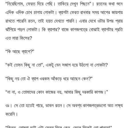
“নিয়েছিলাম, ফেরত দিয়ে গেছি। তাকিয়ে দেখুন পিছনে”। রতনের কথা শুনে
এদিক ওদিক চোখ চালায় লোকটা। ব্যাগটা ফেরত রাখবার সময় আগের জায়গায়
রাখতে পারেনি রতন, তাই হয়ত দেখতে পায়নি। এবার দেখে ওটার উপর প্রায়
ঝাঁপিয়ে পড়ল লোকটা। কি ব্যাপার? বাজে কাগজপত্রে বোঝাই ব্যাগটার প্রতি
এত মায়া কিসের?
“কি আছে ব্যাগে?”
“কই তেমন কিছু না তো”, একটু যেন সজাগ হয়ে উঠলো না লোকটা?
“কিছু নয় তো ঐ ব্যাগ ওরকম আঁকড়ে ধরে আছেন কেন?”
“না না, ও তোমাদের কোন কাজের নয়, আমার কিছু দরকারি কাগজ।”
ওঃ। সে তো হতেই পারে, ভাবল রতন। সে অবশ্য কাগজপত্রগুলো অত লক্ষ্য
করেনি।
“কিন্তু, তোমরা ভাই এটা ফেরত দিলে কেন, ফেলে দিলেই তো পারতে!”