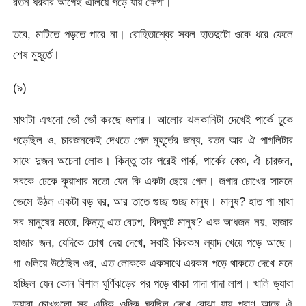
রতন ধরবার আগেই এলিয়ে পড়ে যায় ক্ষেপী।
তবে, মাটিতে পড়তে পারে না। রোহিতাশ্বের সবল হাতদুটো ওকে ধরে ফেলে
শেষ মুহূর্তে।
(৯)
মাথাটা এখনো ভোঁ ভোঁ করছে জগার। আলোর ঝলকানিটা দেখেই পার্কে ঢুকে
পড়েছিল ও, চারজনকেই দেখতে পেল মুহূর্তের জন্য, রতন আর ঐ পাগলিটার
সাথে দুজন অচেনা লোক। কিন্তু তার পরেই পার্ক, পার্কের বেঞ্চ, ঐ চারজন,
সবকে ঢেকে কুয়াশার মতো যেন কি একটা ছেয়ে গেল। জগার চোখের সামনে
ভেসে উঠল একটা বড় ঘর, আর তাতে গুচ্ছ গুচ্ছ মানুষ। মানুষ? হাত পা মাথা
সব মানুষের মতো, কিন্তু এত বেঢপ, বিদঘুটে মানুষ? এক আধজন নয়, হাজার
হাজার জন, যেদিকে চোখ দেয় দেখে, সবাই কিরকম ল্যাদ খেয়ে পড়ে আছে।
গা গুলিয়ে উঠেছিল ওর, এত লোককে একসাথে এরকম পড়ে থাকতে দেখে মনে
হচ্ছিল যেন কোন বিশাল ঘূর্ণিঝড়ের পর পড়ে থাকা গাদা গাদা লাশ। খালি ড্যাবা
ড্যাবা চোখগুলো সব এদিক ওদিক ঘুরছিল দেখে বোঝা যায় প্রাণ আছে ঐ