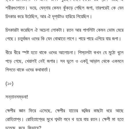
শরীরগুলোতে। ভয়ে, ঘেন্নায় কেমন কুঁকড়ে গেছিল জগা, তারপরেই কে যেন
চিৎকার করে উঠেছিল, আর ঐ দৃশ্যটাও হারিয়ে গিয়েছিল।
চিৎকারটা করেছিল ঐ অচেনা লোকটা। রতন আর পাগলিটা কেমন ভোম মেরে
গেছে। চতুর্থজন ওদের কি যেন বোঝাতে লাগে। পায়ে পায়ে এগিয়ে যায় জগা।
ধীরে ধীরে স্পষ্ট হতে থাকে ওদের আলোচনা। পিস্তলটা কখন যে মুঠো খুলে
পড়ে গেছে, খেয়ালই নেই জগার। সব ভুলে ও একটু আড়াল থেকে একমনে
গিলতে থাকে ওদের কথাবার্তা।
(১০)
সন্তানসম্ভবা!
ক্ষেপীর জ্ঞান ফিরে এসেছে, ক্ষেপীর হাতের কব্জির কাছটা ধরে আছে
রোহিতাশ্ব। রোহিতাশ্বের মুখে শব্দটা শুনে থ হয়ে যায় রতন। ক্ষেপী মা হতে
চলেছে, কবে, কিভাবে?