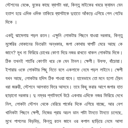
স্টেশনের বেঞ্চে, বুকের কাছে ব্যাগটা ধরা, কিন্তু মাইকের খবরে ক্যামন যেন
হতাশ হয়ে এদিক ওদিক তাকিয়ে ব্যাগটাকে দুহাতে আঁকড়ে এগিয়ে গেল গেটের
দিকে ।
একটু ঝামেলায় পড়ল রতন। এক্ষুনি লোকটার পিছনে যাওয়া দরকার, কিন্তু
মুঙ্গেরির দোকানের ভিতরটা অন্ধকার, জগা কোথায় ঘাপটি মেরে আছে কে
জানে? মুখ না ফিরিয়ে চোখের কোণা দিয়ে নজর রাখতে থাকল লোকটার দিকে।
ঠিক তখনই শার্টের কোণটা ধরে কে যেন টানল। ক্ষেপী। উফফ, বাঁচোয়া।
ইশারায় ওকে লোকটার পিছু নিতে বলে একলাফে নেমে পড়ল লাইনে। ক্ষেপী
যখন আছে, লোকটার হদিস ঠিক পাওয়া যাবে। হাবেভাবে তো মনে হলো ট্রেন
ধরা জরুরী, স্টেশনে আলবাত ফিরে আসবে। তবে কিছু করার আগে জগার হাত
ছাড়ানো দরকার। দু নম্বর প্লাটফর্মে উঠে একবার এদিকে নজর ফিরিয়ে দেখে
নিল, লোকটা স্টেশন থেকে বেরিয়ে পার্কের দিকে এগিয়ে যাচ্ছে, আর বেশ
খানিকটা পিছনে ক্ষেপী, নিজের প্রায় অচল ডান পাটা টানতে টানতে চলেছে,
মুখে পাগলের বিড়বিড়, কিন্তু রতন জানে ওর কপাল ছাড়িয়ে নেমে আসা