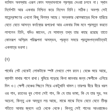
বর্তমান অবস্থায় এরূপ কোন সম্ভাবনাকে প্রশ্রয় দেওয়া চলবে না। স্থান
নির্দেশটা আর একবার নিশ্চিত করে নিলেন তিনি। সঠিক। অবশ্য সেই
মাহেন্দ্রক্ষণের এখনো কিছু বিলম্ব আছে। অন্ধকার ঝোপঝাড়ের দিকে হারিয়ে
যেতে যেতে আসন্ন কর্তব্যের রূপরেখা আর একবার নিজ মনে প্রস্তুত করতে
লাগলেন তিনি, যদিও জানেন, যে সামান্য তথ্য তার কাছে রয়েছে তাতে
কোনরূপ অগ্রিম পরিকল্পনা অসম্ভব, প্রকৃত সময়ে প্রত্যুৎপন্নমতিত্বই
একমাত্র ভরসা।
(৪)
পার্কের গেট থেকেই লোকটাকে স্পষ্ট দেখতে পেল রতন। বেঞ্চে শুয়ে আছে,
ব্যাগটা মাথার পাশে রাখা। ঘুমিয়ে পড়েছে কিনা জানবার জন্য ক্ষেপীকে এগিয়ে
দিল ও। ক্ষেপী বেঞ্চের পিছনে গিয়ে একটুখানি থামল। তারপর ধীরে ধীরে ধরল
ওর গান, রতনের খুব শোনা সেই গান, কি যে তার ভাষা, কি যে তার সুর, সব
অচেনা, কিন্তু এক অদ্ভুত লয় আছে, মাঝে মাঝে নিভে যেতে যেতে তীব্র
গতিতে আবার জ্বলে ওঠে থেকে থেকে। কিন্তু সেই গানের আওয়াজেও