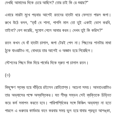
দেখছি আমাদের দিকে চেয়ে আছিস? তোর চাই কি রে শুয়ার?”
এবারে মারটা মুখে পড়বার আগেই রতনের হাতটা ধরে ফেলতে পারল জগা।
রুখে উঠে বলল, “হ্যাঁ বে শালা, পাগলি মাল তো তুই একাই ভোগ করবি,
তাইনা? বেশ করেছি, সুযোগ পেলে আবার করব। দেখব তুই কি করিস?”
রতন কখন যে বাঁ হাতটা চালাল, জগা টেরই পেল না। পিছনের শানটায় মাথা
ঠুকে যাওয়াটাও না, বোধহয় তার আগেই ও অজ্ঞান হয়ে গিয়েছিল।
স্টেশনের পিছন দিক দিয়ে পার্কের দিকে দ্রুত পা চালাল রতন।
(৩)
কিছুক্ষণ স্তব্ধ হয়ে দাঁড়িয়ে রইলেন রোহিতাশ্ব। অচেনা সময়। আবহাওয়াটাও
তার অভ্যাসের পক্ষে অস্বস্তিকর। যত শীঘ্র সম্ভব সেই ব্যক্তিকে চিহ্নিত
করে কর্ম সমাপন করতে হবে। পারিপার্শ্বিকের সঙ্গে কিঞ্চিৎ অভ্যস্ত না হতে
পারলে এ গুরুতর কার্যভার বহন করবার সময় ভুল হয়ে যাবার প্রভূত আশঙ্কা,