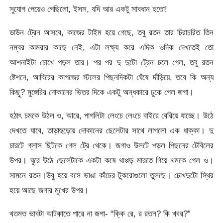
সুযোগ পেয়েও গেছিলো, ইসস, যদি আর একটু সাবধান হতো!
ডাউন ট্রেন আসবে, কাজের টাইম হয়ে গেছে, তবু রতন তার চিরাচরিত তিন
নম্বর কামরার কাছে নেই, এটা লক্ষ্য করে এদিক ওদিক দেখতেই তো
আশনাইটা চোখে পড়ল তার। পর পর দু দুটো ট্রেন চলে গেল, তবু রতন
ষ্টেশনে, আবিরের কাগজের স্টলের পিছনদিকটা ঘেঁষে দাঁড়িয়ে, তবে কি অন্য
কিছু? মুঙ্গেরির দোকানের ভিতর দিকে একটু অন্ধকারে ঢুকে গেল জগা।
হঠাৎ চমকে উঠল ও, আরে, পাগলিটা লেংচে লেংচে বাইরে বেরিয়ে যাচ্ছে। উঠে
দেখতে যাবে, তাড়াহুড়োয় দোকানের ছেলেটার সাথে লাগলো এক ধাক্কা। দু
চারটে গ্লাস ছিটকে গেল ট্রে থেকে। জগাও উলটে পড়ল পিছনের টেবিলের
উপর। ঘুরে উঠে ছেলেটাকে একটা কষে থাপ্পড় মারতে গিয়ে থমকে গেল ও।
সামনে রতন।উবু হয়ে বসে ভাঙা কাঁচের টুকরোগুলো তুলছে। চোখদুটো স্থির
হয়ে আছে জগার মুখের উপর।
থতমত ভাবটা আটকাতে পারে না জগা- “ক্কি রে, র রতন? কি খবর?”