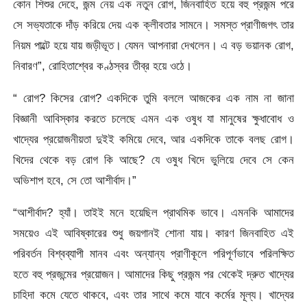
কোন শিশুর দেহে, জন্ম নেয় এক নতুন রোগ, জিনবাহিত হয়ে বহু প্রজন্ম পরে
সে সভ্যতাকে দাঁড় করিয়ে দেয় এক ক্লীবতার সামনে। সমস্ত প্রাণীজগৎ তার
নিয়ম পাল্টে হয়ে যায় জড়ীভূত। যেমন আপনারা দেখলেন। এ বড় ভয়ানক রোগ,
নিবারণ”, রোহিতাশ্বের কণ্ঠস্বর তীব্র হয়ে ওঠে।
“ রোগ? কিসের রোগ? একদিকে তুমি বললে আজকের এক নাম না জানা
বিজ্ঞানী আবিস্কার করতে চলেছে এমন এক ওষুধ যা মানুষের ক্ষুধাবোধ ও
খাদ্যের প্রয়োজনীয়তা দুইই কমিয়ে দেবে, আর একদিকে তাকে বলছ রোগ।
খিদের থেকে বড় রোগ কি আছে? যে ওষুধ খিদে ভুলিয়ে দেবে সে কেন
অভিশাপ হবে, সে তো আশীর্বাদ।”
“আশীর্বাদ? হ্যাঁ। তাইই মনে হয়েছিল প্রাথমিক ভাবে। এমনকি আমাদের
সময়েও এই আবিষ্কারের শুধু জয়গানই শোনা যায়। কারণ জিনবাহিত এই
পরিবর্তন বিশ্বব্যাপী মানব এবং অন্যান্য প্রাণীকূলে পরিপূর্ণভাবে পরিলক্ষিত
হতে বহু প্রজন্মের প্রয়োজন। আমাদের কিছু প্রজন্ম পর থেকেই দ্রুত খাদ্যের
চাহিদা কমে যেতে থাকবে, এবং তার সাথে কমে যাবে কর্মের মূল্য। খাদ্যের