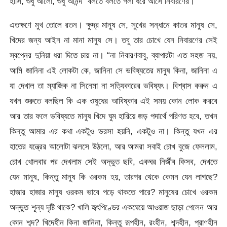
হাসি, শুধু আলো, শুধু আনন্দ” বলতে বলতে গলা ধরে আসে নিবারণের।
এতক্ষণে মুখ তোলে রতন। ক্ষুদ্র মানুষ সে, সুখের সন্ধানে কাতর মানুষ সে,
খিদের জন্য আইন না মানা মানুষ সে। তবু তার চোখে যেন নিবারণের সেই
স্বপ্নের দুনিয়া ধরা দিতে চায় না। “না নিবারণবাবু, ব্যাপারটা এত সহজ নয়,
আমি জানিনা এই লোকটা কে, জানিনা সে ভবিষ্যতের মানুষ কিনা, জানিনা এ
যা দেখাল তা ম্যাজিক না সিনেমা না সত্যিকারের ভবিষ্যৎ। বিশ্বাস করুন এ
যখন শুরুতে বলছিল কি এক ওষুধের আবিষ্কার এই সময় কোন লোক করবে
আর তার ফলে ভবিষ্যতে মানুষ খিদে ঘুম হারিয়ে জড় পদার্থে পরিণত হবে, তখন
কিন্তু আমার এর কথা একটুও ভরসা হয়নি, একটুও না। কিন্তু যখন এর
হাতের যন্ত্রের আলোটা ঝলসে উঠলো, আর আমরা সবাই চোখ বুজে ফেললাম,
চোখ খোলবার পর দেখলাম সেই অদ্ভুত ছবি, একঘর নির্জীব কিসব, দেখতে
যেন মানুষ, কিন্তু মানুষ কি ওরকম হয়, তারপর থেকে কেমন যেন লাগছে?
হাজার হাজার মানুষ ওরকম ভাবে পড়ে থাকতে পারে? মানুষের চোখে ওরকম
অদ্ভুত শূন্য দৃষ্টি থাকে? খালি হৃৎপিণ্ডের একঘেয়ে আওয়াজ ছাড়া পেলেন আর
কোন শব্দ? খিদেহীন কিনা জানিনা, কিন্তু রূপহীন, রংহীন, শব্দহীন, প্রাণহীন