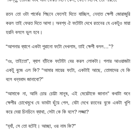
রতন তো ওটা পার্কের পিছনে ফেলেই দিতে যাচ্ছিল, নেহাত ক্ষেপী জোরাজুরি
করল তাই ফেরত দিতে আসা। অবশ্য ঐ ফটোটা দেখে রতনের যে একটুও মায়া
হয়নি বললে ভুল হবে।
“আপনার ব্যাগে একটা পুরানো ফটো দেখলাম, তাই ক্ষেপী বলল…”?
“ওঃ, তাইতো”, ব্যাগ হাঁটকে ফটোটা বের করল লোকটা। গলার আওয়াজটা
একটু বুজে এল কি? “আমার মায়ের ফটো, একটাই আছে, তোমাদের যে কি
বলে ধন্যবাদ জানাবো?”
“আমাকে না, আমি চোর চোট্টা মানুষ, এই মেয়েটাকে জানান” কথাটা শুনে
ক্ষেপীর চোখেমুখে যে ভাবটা ছুঁয়ে গেল, যেটা দেখে রতনের বুকে একটা খুশি
করে দেয়া চিনচিনে ব্যাথা, সেটা কে কি বলে? লজ্জা?
“হ্যাঁ, সে তো বটেই। আচ্ছা, ওর নাম কি?”