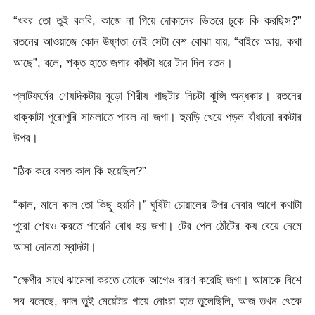
“খবর তো তুই বলবি, কাজে না গিয়ে দোকানের ভিতরে ঢুকে কি করছিস?”
রতনের আওয়াজে কোন উষ্ণতা নেই সেটা বেশ বোঝা যায়, “বাইরে আয়, কথা
আছে”, বলে, শক্ত হাতে জগার কাঁধটা ধরে টান দিল রতন।
প্লাটফর্মের শেষদিকটায় বুড়ো শিরীষ গাছটার নিচটা ঝুপ্সি অন্ধকার। রতনের
ধাক্কাটা পুরোপুরি সামলাতে পারল না জগা। হুমড়ি খেয়ে পড়ল বাঁধানো রকটার
উপর।
“ঠিক করে বলত কাল কি হয়েছিল?”
“কাল, মানে কাল তো কিছু হয়নি।” ঘুষিটা চোয়ালের উপর নেবার আগে কথাটা
পুরো শেষও করতে পারেনি বোধ হয় জগা। টের পেল ঠোঁটের কষ বেয়ে নেমে
আসা নোনতা স্বাদটা।
“ক্ষেপীর সাথে ঝামেলা করতে তোকে আগেও বারণ করেছি জগা। আমাকে বিশে
সব বলেছে, কাল তুই মেয়েটার গায়ে নোংরা হাত তুলেছিলি, আজ তখন থেকে