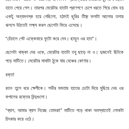
হাতে পেয়ে গেল। তারপর মেয়েটার হাতটা প্রাণপণে চেপে ধরতে গিয়ে বোধ হয়
একটু অন্যমনস্ক হয়ে গেছিলো, হঠাৎই ছুরির তীক্ষ্ণ ফলাটা আলোর তলায়
ঝলসে উঠতেই লক্ষ্য করল ছেলেটা ফিরে এসেছে।
“চেঁচালে পেট এক্কেবারে ফুটো করে দেব। ছাড়ুন ওর হাত”।
ছেলেটা ধাক্কা দেয় ওকে, মেয়েটার হাতটা তবু ছাড়ে না ও। দুজনেই ছিটকে
পড়ে মাটিতে। মেয়েটার মাথাটা ঠুকে যায় বেঞ্চের কোণায়।
রক্ত!
রতন তুলে ধরে ক্ষেপীকে। গভীর মমতায় হাতের চেটো দিয়ে মুছিয়ে দেয় ওর
কপালের রক্তের বিন্দুগুলো।
“ব্যাগ, আমার ব্যাগ নিয়েছ তোমরা!” মাটিতে পড়ে থাকা অবস্থাতেই লোকটা
চিৎকার করে ওঠে।