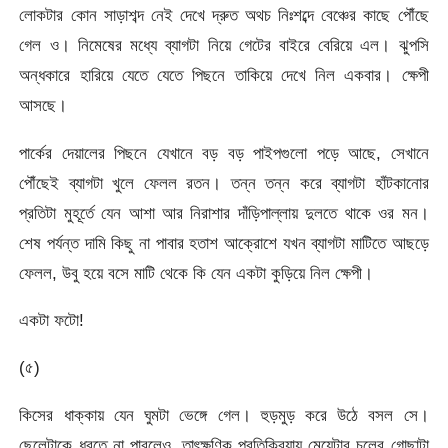
লোকটার কোন সাড়াশব্দ নেই দেখে দ্রুত অথচ নিঃশব্দে বেঞ্চের কাছে পৌঁছে
গেল ও। নিমেষের মধ্যে ব্যাগটা নিয়ে গেটের বাইরে বেরিয়ে এল। ঝুপসি
অন্ধকারে হারিয়ে যেতে যেতে পিছনে তাকিয়ে দেখে নিল একবার। ক্ষেপী
আসছে।
পার্কের দেয়ালের পিছনে যেখানে বড় বড় পাইপগুলো পড়ে আছে, সেখানে
পৌঁছেই ব্যাগটা খুলে ফেলল রতন। তন্ন তন্ন করে ব্যাগটা হাঁটকানোর
প্রতিটা মুহূর্তে যেন আশা আর নিরাশার দাঁড়িপাল্লায় দুলতে থাকে ওর মন।
শেষ পর্যন্ত দামি কিছু না পাবার হতাশ আক্রোশে যখন ব্যাগটা মাটিতে আছড়ে
ফেলল, উবু হয়ে বসে মাটি থেকে কি যেন একটা কুড়িয়ে নিল ক্ষেপী।
একটা ফটো!
(৫)
কিসের ধাক্কায় যেন ঘুমটা ভেঙ্গে গেল। হুড়মুড় করে উঠে বসল সে।
ছেলেটাকে ধরতে না পারলেও, তাৎক্ষণিক প্রতিক্রিয়ায় মেয়েটার চুলের গোছাটা