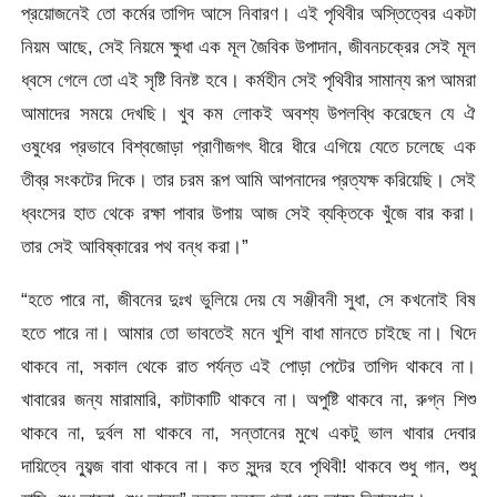
প্রয়োজনেই তো কর্মের তাগিদ আসে নিবারণ। এই পৃথিবীর অস্তিত্বের একটা
নিয়ম আছে, সেই নিয়মে ক্ষুধা এক মূল জৈবিক উপাদান, জীবনচক্রের সেই মূল
ধ্বসে গেলে তো এই সৃষ্টি বিনষ্ট হবে। কর্মহীন সেই পৃথিবীর সামান্য রূপ আমরা
আমাদের সময়ে দেখছি। খুব কম লোকই অবশ্য উপলব্ধি করেছেন যে ঐ
ওষুধের প্রভাবে বিশ্বজোড়া প্রাণীজগৎ ধীরে ধীরে এগিয়ে যেতে চলেছে এক
তীব্র সংকটের দিকে। তার চরম রূপ আমি আপনাদের প্রত্যক্ষ করিয়েছি। সেই
ধ্বংসের হাত থেকে রক্ষা পাবার উপায় আজ সেই ব্যক্তিকে খুঁজে বার করা।
তার সেই আবিষ্কারের পথ বন্ধ করা।”
“হতে পারে না, জীবনের দুঃখ ভুলিয়ে দেয় যে সঞ্জীবনী সুধা, সে কখনোই বিষ
হতে পারে না। আমার তো ভাবতেই মনে খুশি বাধা মানতে চাইছে না। খিদে
থাকবে না, সকাল থেকে রাত পর্যন্ত এই পোড়া পেটের তাগিদ থাকবে না।
খাবারের জন্য মারামারি, কাটাকাটি থাকবে না। অপুষ্টি থাকবে না, রুগ্ন শিশু
থাকবে না, দুর্বল মা থাকবে না, সন্তানের মুখে একটু ভাল খাবার দেবার
দায়িত্বে ন্যুব্জ বাবা থাকবে না। কত সুন্দর হবে পৃথিবী! থাকবে শুধু গান, শুধু