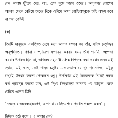
যেন আরাম ছুঁইয়ে দেয়, আঃ, চোখ বুজে আসে ওদের। অন্ধকার ঝোপের
আড়াল থেকে বেরিয়ে তাদের দিকে এগিয়ে আসা রোহিতাশ্বকে তাই লক্ষ্য করে
না ওরা কেউই।
(৬)
তিনটি মানুষকে একত্রিত দেখে মনে আশার সঞ্চার হয় তাঁর, যদিও চতুর্থজন
অনুপস্থিত। গণনা সম্পূর্ণরূপে সম্পন্ন করবার সময় তাঁরা পাননি, অপেক্ষা
করবার উপায়ও ছিল না, ভবিষ্যৎ মহামারী থেকে বিশ্বকে রক্ষা করবার জন্য এই
স্থান, এই কাল, সেই পাত্র চতুষ্টয় –কোনভাবে যে খুব প্রাসঙ্গিক, এটুকু
তথ্যই উদ্ধার করতে পেরেছেন শুধু। উপস্থিত এই তিনজনকে নিয়েই দ্রুত
কর্ম প্রারম্ভ করতে হবে, এই স্থির সিদ্ধান্তে আসবার পর আড়াল থেকে
বেরিয়ে এলেন তিনি।
“নমস্কার ভদ্রমহোদয়গণ, আপনারা রোহিতাশ্বের প্রণাম গ্রহণ করুন”।
ছিটকে ওঠে রতন। এ আবার কে?