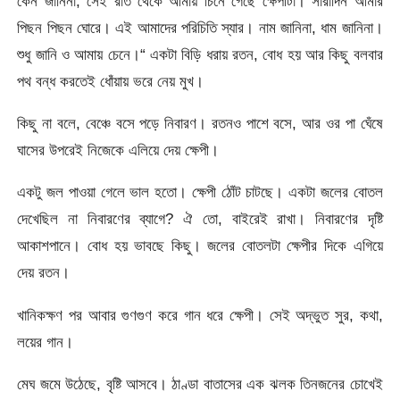
কেন জানিনা, সেই রাত থেকে আমায় চিনে গেছে ক্ষেপীটা। সারাদিন আমার
পিছন পিছন ঘোরে। এই আমাদের পরিচিতি স্যার। নাম জানিনা, ধাম জানিনা।
শুধু জানি ও আমায় চেনে।“ একটা বিড়ি ধরায় রতন, বোধ হয় আর কিছু বলবার
পথ বন্ধ করতেই ধোঁয়ায় ভরে নেয় মুখ।
কিছু না বলে, বেঞ্চে বসে পড়ে নিবারণ। রতনও পাশে বসে, আর ওর পা ঘেঁষে
ঘাসের উপরেই নিজেকে এলিয়ে দেয় ক্ষেপী।
একটু জল পাওয়া গেলে ভাল হতো। ক্ষেপী ঠোঁট চাটছে। একটা জলের বোতল
দেখেছিল না নিবারণের ব্যাগে? ঐ তো, বাইরেই রাখা। নিবারণের দৃষ্টি
আকাশপানে। বোধ হয় ভাবছে কিছু। জলের বোতলটা ক্ষেপীর দিকে এগিয়ে
দেয় রতন।
খানিকক্ষণ পর আবার গুণগুণ করে গান ধরে ক্ষেপী। সেই অদ্ভুত সুর, কথা,
লয়ের গান।
মেঘ জমে উঠেছে, বৃষ্টি আসবে। ঠাণ্ডা বাতাসের এক ঝলক তিনজনের চোখেই