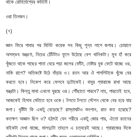
থাকে রোহিতাশ্বের কাহিনী।
ওরা তিনজন।
(৭)
জ্ঞান ফিরে পাবার পর মিনিট কয়েক সব কিছু শূন্য লাগে জগার। চোয়ালে
অসম্ভব যন্ত্রণা, নিচের ঠোঁটটাও ফুলে উঠেছে বেশ খানিকটা। মুখ হাঁ করে
খুঁজতে থাকে গাছের পাতা বেয়ে পড়া জলের ফোঁটা, তেষ্টায় বুক ফেটে যাচ্ছে ওর,
নাকি রাগে? অতিকষ্টে উঠে দাঁড়ায় ও। রতন আর ঐ পাগলিটাকে খুঁজে বের
করতে হবে। নিকেশ করে ফেলবে দুটোকেই। বাবুর গ্যারাজে রাখা আছে
যন্ত্রটা। কিন্তু মাথা এখনো ঘুরছে ওর। পৌঁছাতে পারবে? নাহ, পারতেই হবে,
আজকেই হিসাব মেটাতে হবে ওকে। টলতে টলতে স্টেশন থেকে বের হয়ে যায়
জগা। বৃষ্টিটা কি একটু বেড়েছে? রাস্তাঘাটও শুনশান, রাত কত হয়েছে?
কতক্ষণ অজ্ঞান ছিল ও? হঠাৎই যেন শরীরে একটু জোর পায়, ঐতো রতনের
বাইকটা দেখা যাচ্ছে, মালদুটো তাহলে এ চত্বরেই আছে। গ্যারাজের দিকে