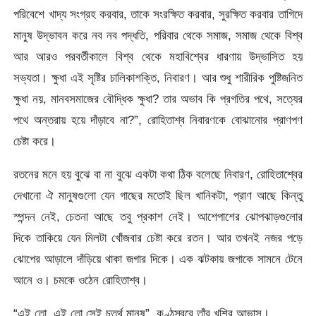
পরিবেশে খাদ্য সংগ্রহ করবার, তাকে সংরক্ষিত করবার, সুরক্ষিত করবার তাগিদে
মানুষ উদ্ভাবন করে নব নব পদ্ধতি, পরিবার থেকে সমাজ, সমাজ থেকে বিশ্ব
আর আরও পরবর্তীকালে বিশ্ব থেকে মহাবিশ্বের ধারণায় উদ্ভাসিত হয়
সভ্যতা। ক্ষুধা এই সৃষ্টির চালিকাশক্তি, নিবারণ। আর শুধু শারীরিক পুষ্টিজনিত
ক্ষুধা নয়, মানবসমাজের বৌদ্ধিক ক্ষুধা? তার অভাব কি প্রগতির পথে, সত্যের
পথে অন্তরায় হয়ে দাঁড়াবে না?”, রোহিতাশ্ব নিবারণকে বোঝানোর প্রাণপণ
চেষ্টা করে।
রতনের মনে হয় বুঝে বা না বুঝে একটা কথা ঠিক বলেছে নিবারণ, রোহিতাশ্বের
দেখানো ঐ মানুষগুলো যেন গাছের মতোই ছিল খানিকটা, প্রাণ আছে কিন্তু
স্পন্দন নেই, চেতনা আছে তবু প্রকাশ নেই। আশেপাশের ঝোপঝাড়গুলোর
দিকে তাকিয়ে যেন মিলটা খোঁজবার চেষ্টা করে রতন। আর তখনই নজর পড়ে
ঝোপের আড়ালে দাঁড়িয়ে থাকা জগার দিকে। এক ঝটকায় জগাকে সামনে টেনে
আনে ও। চমকে ওঠেন রোহিতাশ্ব।
“এই তো, এই তো সেই চতুর্থ মানুষ”, কণ্ঠস্বরে তাঁর খুশির আভাস।