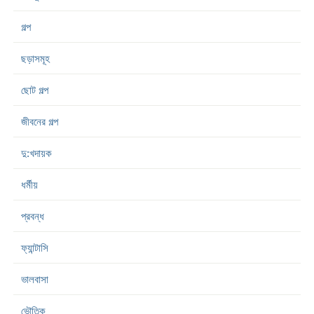
গল্প
ছড়াসমূহ
ছোট গল্প
জীবনের গল্প
দু:খদায়ক
ধর্মীয়
প্রবন্ধ
ফ্যান্টাসি
ভালবাসা
ভৌতিক