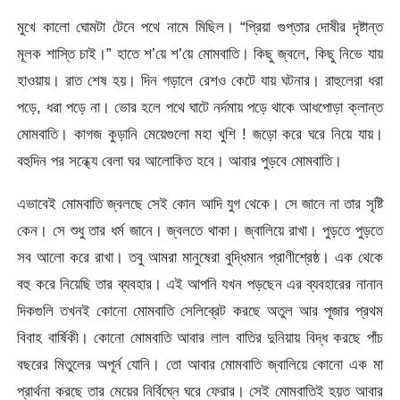
মুখে কালো ঘোমটা টেনে পথে নামে মিছিল। “প্রিয়া গুপ্তার দোষীর দৃষ্টান্ত
মূলক শাস্তি চাই।” হাতে শ’য়ে শ’য়ে মোমবাতি। কিছু জ্বলে, কিছু নিভে যায়
হাওয়ায়। রাত শেষ হয়। দিন গড়ালে রেশও কেটে যায় ঘটনার। রাহুলেরা ধরা
পড়ে, ধরা পড়ে না। ভোর হলে পথে ঘাটে নর্দমায় পড়ে থাকে আধপোড়া ক্লান্ত
মোমবাতি। কাগজ কুড়ানি মেয়েগুলো মহা খুশি ! জড়ো করে ঘরে নিয়ে যায়।
বহুদিন পর সন্ধ্যে বেলা ঘর আলোকিত হবে। আবার পুড়বে মোমবাতি।
এভাবেই মোমবাতি জ্বলছে সেই কোন আদি যুগ থেকে। সে জানে না তার সৃষ্টি
কেন। সে শুধু তার ধর্ম জানে। জ্বলতে থাকা। জ্বালিয়ে রাখা। পুড়তে পুড়তে
সব আলো করে রাখা। তবু আমরা মানুষেরা বুদ্ধিমান প্রাণীশ্রেষ্ঠ। এক থেকে
বহু করে নিয়েছি তার ব্যবহার। এই আপনি যখন পড়ছেন এর ব্যবহারের নানান
দিকগুলি তখনই কোনো মোমবাতি সেলিব্রেট করছে অতুল আর পূজার প্রথম
বিবাহ বার্ষিকী। কোনো মোমবাতি আবার লাল বাতির দুনিয়ায় বিদ্ধ করছে পাঁচ
বছরের মিতুলের অপূর্ন যোনি। তো আবার মোমবাতি জ্বালিয়ে কোনো এক মা
প্রার্থনা করছে তার মেয়ের নির্বিঘ্নে ঘরে ফেরার। সেই মোমবাতিই হয়ত আবার