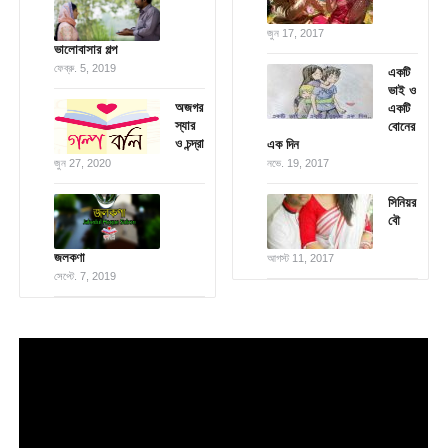
জুন 17, 2017
ভালোবাসার গল্প
ফেব্রু. 5, 2019
একটি
ভাই ও
অজগর
একটি
স্যার
বোনের
ও চন্দ্রা
এক দিন
জুন 27, 2020
নভে. 19, 2017
সিনিয়র
বৌ
জলকণা
আগস্ট 11, 2017
সেপ্টে. 7, 2019