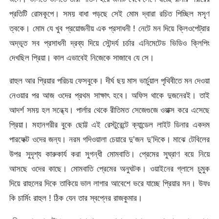
প্রতিটি রোমকূপে। সময় বাধা পড়ছে সেই মোম দ্বারা রচিত পিচ্ছিল মসৃণ
ত্বকে। মোম যে খুব প্রয়োজনীয় এক প্রসাধনী ! নেটে মন দিয়ে ক্লিওপেট্রার
অদ্ভূত সব প্রসাধনী দ্রব্য দিয়ে সৌন্দর্য চর্চার এনিমেটেড ভিডিও ক্লিপিং
দেখছিল প্রিয়া। কাল এভাবেই নিজেকে সাজাবে যে সে।
রাহুল আর প্রিয়ার পরিচয় ফেসবুকে। দীর্ঘ ছয় মাস ভার্চুয়াল পৃথিবীতে মন দেওয়া
নেওয়ার পর আজ ওদের প্রথম সাক্ষাৎ হবে। অফিস থাকে দুজনেরই। তাই
আদর্শ সময় হল সন্ধ্যে। পার্লার থেকে রীতিমত সেজেগুজে ওয়াক্স করে এসেছে
প্রিয়া। মহানগরীর বুকে ছোট্ট এই রেস্টুরেন্টে ক্যান্ডেল লাইট ডিনার একদম
পারফেক্ট ওদের জন্য। নরম গদিওয়ালা চেয়ারে দু’জন দু’দিকে। মাঝে টেবিলের
উপর সুদৃশ্য কারুকার্য করা সুগন্ধী মোমবাতি। প্রেমের সুঘ্রাণ বয়ে নিয়ে
আসছে ওদের কাছে। মোমবাতি প্রেমের অনুঘটক। ওয়াইনের গ্লাসে চুমুক
দিয়ে রাহুলের দিকে তাকিয়ে ভাল লাগার আবেশে ভরে যাচ্ছে প্রিয়ার মন। উফঃ
কি চার্মিং রাহুল ! ঠিক যেন তার স্বপ্নের রাজকুমার।