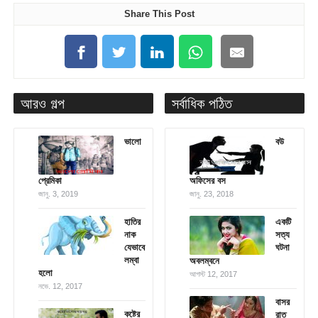
Share This Post
আরও গল্প
সর্বাধিক পঠিত
ভালো
বউ
প্রেমিকা
অফিসের বস
জানু. 3, 2019
জানু. 23, 2018
হাতির
একটি
নাক
সত্য
যেভাবে
ঘটনা
লম্বা
অবলম্বনে
হলো
আগস্ট 12, 2017
নভে. 12, 2017
বাসর
কষ্টের
রাত