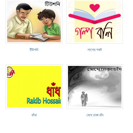
টিউশনি
লাশের শকট
ধাঁধা
মেঘে ঢাকা চাঁদ