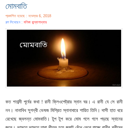
মোমবাতি
প্রকাশিত হয়েছে : নভেম্বর 6, 2018
গল্প লিখেছেন :
মণিকা বন্দ্যোপাধ্যায়
কত শতাব্দী পূর্বের কথা ! রানী ক্লিওপেট্রার স্নান ঘর। এ রানী যে সে রানী
নন। নানাবিধ সুগন্ধী ভেষজ মিশ্রিত স্নানাধারে শায়িত তিনি। দাসী হাত ধরে
রেখেছে জ্বলন্ত মোমবাতি। টুপ টুপ করে মোম গলে গলে পড়ছে স্নানের
জলে। ভাসতে ভাসতে তারা শীতল হয়ে জমাট বেঁধে লেগে যাচ্ছে রানীর শরীরের