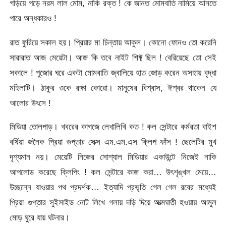
গড়িয়ে পড়ে নরম লাল মোম, নাকি রক্ত ! কে জানত মোমবাতি নামিয়ে আনতে
পারে অন্ধকারও !
রাত ফুরিয়ে সকাল হয়। প্রিয়ার মা চিন্তায় আকুল। কোনো ফোনও তো করেনি
সারারাত আজ মেয়েটা। আজ কি তবে নাইট শিফ্ট ছিল ! বেরিয়েছে তো সেই
সকালে ! পুজোর ঘরে একটা মোমবাতি জ্বালিয়ে হাত জোড় করেন অসহায় বৃদ্ধা
মহিলাটি। ঠাকুর ওকে রক্ষা কোরো। মানুষের বিশ্বাস, ঈশ্বর থাকেন যে
আলোর উৎসে !
মিডিয়া তোলপাড়। খবরের কাগজে লেখালিখি কত ! কল সেন্টারে কর্মরতা বাইশ
বর্ষিয়া জনৈক প্রিয়া গুপ্তার সেক্স এম.এম.এস ক্লিপ ফাঁস ! ছেলেটির মুখ
দৃশ্যমান নয়। মেয়েটি নিজের সোশ্যাল মিডিয়ার একাউন্টে নিজেই নাকি
আপলোড করেছে ক্লিপিং ! কল সেন্টারে কাজ করা… উৎশৃঙ্খল মেয়ে…
উচ্ছন্নে যাওয়ার পথ প্রদর্শক… ইত্যাদি প্রভৃতি গেল গেল রবের মধ্যেই
প্রিয়া গুপ্তার সুইসাইড নোট লিখে গলায় দড়ি দিয়ে আত্মঘাতী হওয়ায় আমূল
মোড় ঘুরে যায় ঘটনার।