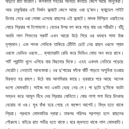
ঘড়িতে রাত বারোটা। কলকাতা শহরের আনাচে কানাচে জেগে আছে মানুষেরা।
আর ঢাকুরিয়ার এই নির্জন ফ্ল্যাটে জেগে আছে ওরা দু’জন। ক্যান্ডেল লাইট
ডিনার সেরে ওরা সোজা এসেছে রাহুলের এই ফ্ল্যাটে। মাদক মিশ্রিত ওয়াইনের
ঘোরে প্রিয়ার পা টলোমলো। বেডের উপর ধপ করে পড়ে যায় ওর শরীরটা। হাঁটু
অবধি লাল শিফনের স্কার্ট এখন আরো উঠে গিয়ে ওর ধবধবে সাদা উরু
দৃশ্যমান। এক পলক সেদিকে তাকিয়ে ঠোঁটটা চেটে নেয় রাহুল ওরফে শ্যাম
ওরফে ডেভিড ওরফে… ক্যামেরাটা রেডি করে ভিডিও মোড অন করে রাখে।
শার্ট প্যান্টটা খুলে এগিয়ে যায় বিছানার দিকে। এহহ একদম নেতিয়ে পড়েছে
মেয়েটা। নেহাতই আনকোরা। ওর দু’পায়ের ফাঁকে ঘাঁটি গাড়তে অসুবিধা হওয়ায়
বিরক্ত হয় রাহুল। উঠে যায় আলমিরার কাছে। ড্রয়ারে পরে আছে অনেক
গুলো মোমবাতি। সাইজ মত একটা বেছে নেয় সে। পা দুটো দু’দিকে যতটা
সম্ভব করে আমূল বিঁধে দেয় প্রিয়ার যোনিতে। ঘোর লাগা গলা দিয়ে চিৎকার
বেরোয় না ওর। মুখ বাঁধা হয়ে গেছে যে বহুক্ষণ আগেই। বিদ্ধ হতে থাকে
প্রিয়া। প্রথমে মোমবাতির দ্বারা। তারপর পরিসর প্রশস্ত হলে রাহুলের
পৌরুষে। বাইরে রাত গভীর হতে থাকে। ঘরে জ্বলতে থাকে লাল মোমবাতি।