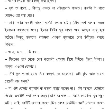
– আমার তোমার সাথে কিছু কথা ছিলো।
– হ্যা তা বলো… কিন্তু এভাবে না দৌড়ালেও পারতে। কথাটা টা রাতে
ফোনেও তো বলা যেত।
– না। আমি কথাটা সামনা সামনি বলতে চাই। নিধি বেশ অবাক হচ্ছে
ইভানের কথাগুলো শুনে। ইভান নিধির খুব ভালো আর কাছের বন্ধু হয়ে
উঠেছে।কিন্তু ইভানের আচমকা এরকম ব্যবহারে বেশ চিন্তিত করছে
নিধিকে।
– আচ্ছা বলো….কি কথা।
– পিছনের হাত থেকে বেশ কয়েকটা গোলাপ নিয়ে নিধিকে দিলো ইভান।
বল্লো- এগুলো তোমার।
– নিধি ফুল গুলো হাতে নিয়ে বল্লো- ও ধন্যবাদ। এটা বুঝি আজ ভালো
নেচেছি তার জন্য?
– না এটা তোমার ধন্যবাদ বা ভালো নাচার জন্যে না। এটা আসলে তোমাকে
দিয়েছি একটাই কথা বলার জন্য।আমি আসলে…. আমি তোমাকে খুব পছন্দ
করি। সেই ভার্সিটি আসার প্রথম দিন থেকে।যেইদিন আমি তোমায় প্রথম