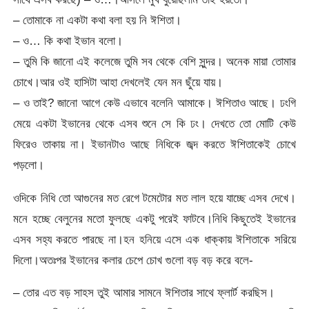
– তোমাকে না একটা কথা বলা হয় নি ঈশিতা।
– ও… কি কথা ইভান বলো।
– তুমি কি জানো এই কলেজে তুমি সব থেকে বেশি সুন্দর। অনেক মায়া তোমার
চোখে।আর ওই হাসিটা আহা দেখলেই যেন মন ছুঁয়ে যায়।
– ও তাই? জানো আগে কেউ এভাবে বলেনি আমাকে। ঈশিতাও আছে। ঢংগি
মেয়ে একটা ইভানের থেকে এসব শুনে সে কি ঢং। দেখতে তো মোটি কেউ
ফিরেও তাকায় না। ইভানটাও আছে নিধিকে জব্দ করতে ঈশিতাকেই চোখে
পড়লো।
ওদিকে নিধি তো আগুনের মত রেগে টমেটোর মত লাল হয়ে যাচ্ছে এসব দেখে।
মনে হচ্ছে বেলুনের মতো ফুলছে একটু পরেই ফাটবে।নিধি কিছুতেই ইভানের
এসব সহ্য করতে পারছে না।হন হনিয়ে এসে এক ধাক্কায় ঈশিতাকে সরিয়ে
দিলো।অতঃপর ইভানের কলার চেপে চোখ গুলো বড় বড় করে বলে-
– তোর এত বড় সাহস তুই আমার সামনে ঈশিতার সাথে ফ্লার্ট করছিস।