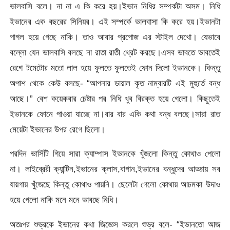
ভালবাসি বলে। না না এ কি করে হয়।ইভান নিধির সম্পর্কটা অসম। নিধি
ইভানের এক বছরের সিনিয়র। এই সম্পর্কে ভালবাসা কি করে হয়।ইভানটা
পাগল হয়ে গেছে নাকি। তাও আবার প্রপোজ এর স্টাইল দেখো। যেভাবে
বল্লো যেন ভালবাসি বলছে না রাতা রাতী থ্রেট করছে।এসব ভাবতে ভাবতেই
রেগে টমেটোর মতো লাল হয়ে ফুলতে ফুলতেই ফোন দিলো ইভানকে। কিন্তু
অপাশ থেকে কেউ বলছে- “আপনার ডায়াল কৃত নাম্বারটি এই মুহুর্তে বন্ধ
আছে।” বেশ কয়েকবার চেষ্টার পর নিধি খুব বিরক্ত হয়ে গেলো। কিছুতেই
ইভানকে ফোনে পাওয়া যাচ্ছে না।বার বার একি কথা বন্ধ বলছে।সারা রাত
মেয়েটা ইভানের উপর রেগে ছিলো।
পরদিন ভার্সিটি গিয়ে সারা ক্যাম্পাস ইভানকে খুঁজলো কিন্তু কোথাও পেলো
না। লাইব্রেরী ক্যান্টিন,ইভানের ক্লাস,বাগান,ইভানের বন্ধুদের আড্ডায় সব
যায়গায় খুঁজেছে কিন্তু কোথাও পায়নি। ছেলেটা গেলো কোথায় আচমকা উদাও
হয়ে গেলো নাকি মনে মনে ভাবছে নিধি।
অতঃপর শুভ্রকে ইভানের কথা জিজ্ঞেস করলে শুভ্র বলে- “ইভানতো আজ