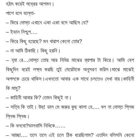
হঠাৎ করেই শুভ্রের আগমন।
পাশে বসে বল্লো-
– কিরে দোস্ত এখানে একা একা বসে আছিস যে?
– ইভান নিশ্চুপ….
– কিরে কিছু হয়েছে? মন খারাপ কেনো তোর?
– না আমি ঠিকাছি। কিছু হয়নি।
– হ্যা রে…দোস্ত তোর আর নিধির মাঝের ব্যাপার টা কিরে। আমি বেশ
কিছুদিন ধরেই লক্ষ্য করছি তুই মেয়েটাকে অনুসরণ করিস।মাঝে মাঝেই
অপলকে চেয়ে থাকিস।এখনতো আবার এক সাথে চলতেও দেখা যায়।কাহিনী
কি মামু?
– কাহিনী আবার কি? তেমন কিছুই না।
– সত্যি কি তাই। উহু! ডাল মে জরুর কুছ কালা হে…. বল না দোস্ত প্লিজ
প্লিজ প্লিজ।
– কি বলবো?ভালবাসি নিধিকে……
– আচ্ছা…. তলে তলে এই চলে ঠিক ধরেছিলাম? এতদিন বলিসনি কেনো