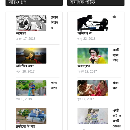
আরও গল্প
সর্বাধিক পঠিত
চালাক
বউ
শিয়াল
ও
বনমোরগ
অফিসের বস
ফেব্রু. 17, 2018
জানু. 23, 2018
একটি
সত্য
ঘটনা
আটপৌরে কল্পনা…
অবলম্বনে
ডিসে. 28, 2017
আগস্ট 12, 2017
কানে
বাসর
কানে
রাত
নভে. 6, 2019
জুন 17, 2017
একটি
ভাই ও
একটি
বোনের
জন্মদিনের উপহার