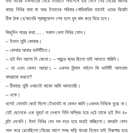
বাবা মায়ের একমাত্রে মেয়ে হওয়াতে অবশেষে হার মেনে নেয় মেয়ের জিদের
কাছে নিধির বাবা মা আর ইভানের পরিবার।পারিবারিক ভাবেই ওদের বিয়েটা
ঠিক ঠাক।দু’জনেরি গ্রাজুয়েশন শেষ হলে ধুম ধাম করে বিয়ে হবে।
কিছুদিন পরের কথা…. . সকাল বেলা নিধির ফোন।
– ইভান তুমি কোথায়।
– কোথায় আবার ভার্সিটিতে।
– দুই দিন আসো নি কেনো। – প্রচন্ড জ্বর ছিলো তাই আসতে পারিনি।
– তা এখন কেমন আছো। – একদম বিন্দাস নাইলে কি ভার্সিটি আসতাম
বাদরামো করতে?
– ঠিকাছে তুমি ওখানেই থাকো আমি আসতেছি।
– ওকে।
বলেই ফোনটা কেটে দিলো।ইভানটা না কেমন জানি।একদম নিধিকে বুঝে না।
যেই ছেলেকে এক মুহুর্ত না দেখলে নিধি অস্থির হয়ে ওঠে তাকে দুই দিন ৪৮
ঘন্টা দেখেনি। উফ! নিধির যেন দম বন্ধ হয়ে মরেই যাচ্ছিলো। বাদরটা ফোন
অফ করে রেখেছিলো।বিয়ের আগে শশুর বাড়ি যাওয়া নিষেধ তাই নিরুপায় হয়ে