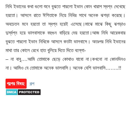
নিধি ইভানের কথা গুলো শুনে বুঝতে পারলো ইভান কোন খারাপ স্বপ্ন দেখেছে
হয়তো। আসলে রাতে ঈশিতাকে নিয়ে নিধির সাথে অনেক ঝগড়া করেছে।
অবচেতন মনে হয়তো তা স্বপ্ন হয়েই এসেছে।মাঝে মাঝে কিছু ঝগড়াও
দুর্স্বপ্ন হয়ে ভালবাসাকে বহুগুন বাড়িয়ে দেয় হয়তো।আজ নিধি আরেকবার
বুঝতে পারলো ইভান নিধিকে আসলে কতটা ভালবাসে। অতঃপর নিধি ইভানের
মাথা তার কোলে রেখে হাত বুলিয়ে দিতে দিতে বল্লো-
– না বাবু….আমি তোমাকে ছেড়ে কোথাও যাবো না।কখনো না কোনদিনও
না। আমিও যে তোমাকে অনেক ভালবাসি। অনেক বেশি ভালবাসি……..!!
গল্পের বিষয়:
গল্প