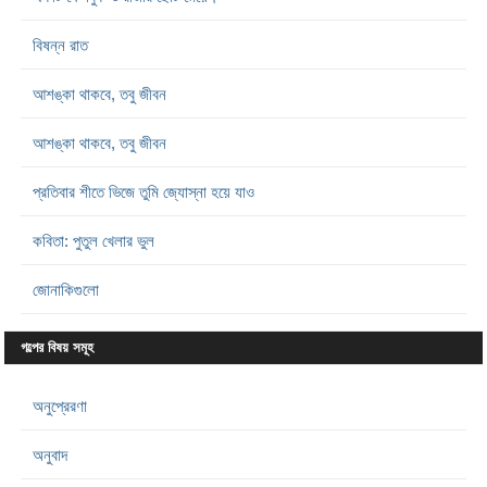
বিষন্ন রাত
আশঙ্কা থাকবে, তবু জীবন
আশঙ্কা থাকবে, তবু জীবন
প্রতিবার শীতে ভিজে তুমি জ্যোস্না হয়ে যাও
কবিতা: পুতুল খেলার ভুল
জোনাকিগুলো
গল্পের বিষয় সমূহ
অনুপ্রেরণা
অনুবাদ