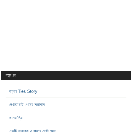
নতুন গল্প
বন্ধন Ties Story
দেখতে চাই শেষের সমাধান
কালরাত্রি
একটি ফেসবুক ও রাজার ছোট মেয়ে।