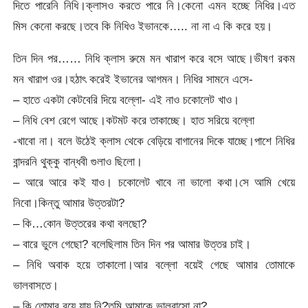
দিতে পারেনি নিধি।ক্লাসও করতে পারে নি।কেনো এমন হচ্ছে নিধির।এত
মিস কেনো করছে।তবে কি নিধিও ইভানকে….. না না এ কি করে হয়।
তিন দিন পর…… নিধি ক্লাস রুমে মন খারাপ করে বসে আছে।ভীষণ রকম
মন খারাপ ওর।হঠাৎ করেই ইভানের আগমন। নিধির সামনে এসে-
– হাতে একটা কেটবেরি দিয়ে বল্লো- এই নাও চকোলেট খাও।
– নিধি বেশ রেগে আছে।কটমট করে তাকাচ্ছে। হাত সরিয়ে বল্লো
-খাবো না। বলে উঠেই ক্লাস থেকে বেড়িয়ে বাগানের দিকে যাচ্ছে।পাশে নিধির
বান্দরনি থুক্কু বান্ধবী গুলাও ছিলো।
– আরে আরে কই যাও। চকোলেট খাবে না ভালো কথা।সে আমি খেয়ে
নিবো।কিন্তু আমার উত্তরটা?
– কি…কোন উত্তরের কথা বলছো?
– বারে ভুলে গেছো? বলেছিলাম তিন দিন পর আমার উত্তর চাই।
– নিধি অবাক হয়ে তাকালো।আর বল্লো বয়েই গেছে আমার তোমাকে
ভালবাসতে।
– কি তোমার বয়ে যায় নি?তুমি আমাকে ভালবাসো না?