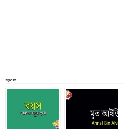
অনুরূপ গল্প