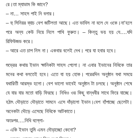
রে।তা ম্যাডাম কি জানে?
– না… সাহস পাই নি বলার।
– হু সিনিয়র ব্যাচ বেশ জটিলতা আছে। এত ভাবিস না বলে দে ওকে।না’হলে
পরে অন্য কেউ নিয়ে নিলে পাখি ফুরুত। – কিন্তু ভয় হয় যে….যদি
রিফিউজড করে।
– আরে এত চাপ নিস না। একবার বলেই দেখ। পরে যা হবার হবে।
শুভ্রের কথায় ইভান ক্ষানিকটা সাহস পেলো। না এবার ইভানের নিধিকে তার
মনের কথা বলতেই হবে। এতে যা হয় হোক। পরেরদিন অনুষ্ঠান যথা সময়ে
যথারিতী আরম্ভ হলো। বেশ ভালো ভাবেই অনুষ্ঠান টা চলছে। অনুষ্ঠান শেষে
যে যার যার মতো বাড়ি ফিরছে। নিধিও ওর কিছু বান্ধবীর সাথে ফিরে যাচ্ছে।
হঠাৎ দৌড়াতে দৌড়াতে সামনে এসে দাঁড়ালো ইভান।বেশ হাঁপাচ্ছে ছেলেটা।
অনেকটা দৌড়ে এসেছে নিধিকে আটকাতে।
অতঃপর….নিধি বল্লো-
– একি ইভান তুমি এমন দৌড়াচ্ছো কেনো?