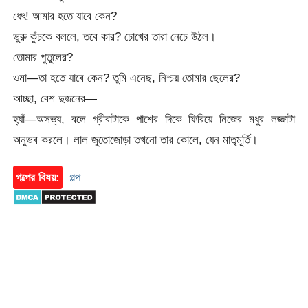
ধেৎ! আমার হতে যাবে কেন?
ভুরু কুঁচকে বললে, তবে কার? চোখের তারা নেচে উঠল।
তোমার পুতুলের?
ওমা—তা হতে যাবে কেন? তুমি এনেছ, নিশ্চয় তোমার ছেলের?
আচ্ছা, বেশ দুজনের—
হ্যাঁ—অসভ্য, বলে গ্রীবাটাকে পাশের দিকে ফিরিয়ে নিজের মধুর লজ্জাটা
অনুভব করলে। লাল জুতোজোড়া তখনো তার কোলে, যেন মাতৃমূর্তি।
গল্পের বিষয়:
গল্প