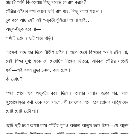
মানে? আমি কি তোমায় কিছু বলেছি যে রাগ করবে?
গৌরীর এইসব কথা শুনলে ভারি রাগ ধরে, কিছু বলাও যায় না।
চুপ করে আছ যে? এই অঙ্কটা বুঝিয়ে দাও না ভাই…
অঙ্ক-টঙ্ক হবে না—
লক্ষ্মীটি তোমার দুটি পায়ে পড়ি।
এতক্ষণ বাদে ওর দিকে নীতীশ চাইল। ওকে দেখে বিস্ময়ের অবধি রইল না,
সেই শিশুর মুখ; যাকে সে দেখেছিল নিজের ভিতরে, অবিকল গৌরীর মতোই
ফর্সা—ওই রকম সুন্দর চঞ্চল, কাল চোখ।
কী দেখছ?
লজ্জা পেয়ে ওর অঙ্কটা করে দিলে। তারপর নানান গল্পের পর, লাল
জুতোজোড়ার কথা ওকে বলে বললে, কী চমৎকার! মনে হবে তোমার সত্যি যেন
ছোট্ট ছোট্ট দুটো পা।
ছোট্ট দুটি চরণ কল্পনা করে গৌরীর বুকও অজানা আনন্দে দুলে উঠল—যে আনন্দ