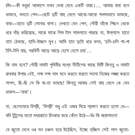
চাঁদ—কী মধুর! আকাশে তখন দেখা দেবে একটি তারা।… আমায় বাবা বলে
ডাকবে, শুনতে পেল—ছোট দুটি বাহু মেলে আধো-আধো গদ্গদভাবে ডাকছে,
বাবা—হাতে দুটি সোনার বালা। দেখতে যেন পেল, গৌরী তাঁকে পিছন থেকে
ধরে দাঁড় করিয়েছে, মাঝে মাঝে শিশু টাল সামলাতে পারছে না, উল্লাসে হাতে
হাত ঠেকছে, হাসি-উচ্ছল মুখ। আমি হাত দুটো ধরে বলব, ‘চলি-চলি পা-পা
টলি-টলি যায়, গরবিনী আড়ে আড়ে হেসে হেসে চায়’…
কি নাম হবে? গৌরী নামটা পৃথিবীর মধ্যে নীতীশের কাছে মিষ্টি কিন্তু ও নামটা
রাখবার উপায় নেই, লক্ষ লক্ষ নাম মনে করতে করতে সহসা নিজের লজ্জা করতে
লাগল, ছি-ছি সে কি যা-তা ভাবছে! কিন্তু আবার সেই বাহু মেলে কে যেন
ডাকল—’বাবা’।
না, ছেলেমেয়ে বিশ্রী, ‘বিশ্রী’ শুধু এই ওজর দিয়ে প্রমাণ করতে হলো যে—
যদি টুটুলের মতো মধ্যরাতে চিৎকার করে কেঁদে উঠে—উঃ কি জ্বালাতন!
যে জুতো দেখে ওর মন চঞ্চল হয়ে উঠেছিল, ইচ্ছে হচ্ছিল সেই লাল জুতো-