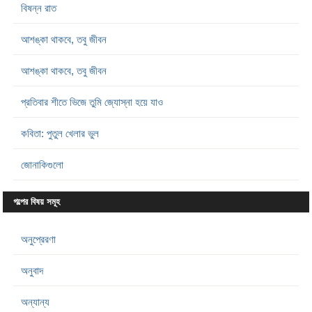
বিষন্ন রাত
আশঙ্কা থাকবে, তবু জীবন
আশঙ্কা থাকবে, তবু জীবন
প্রতিবার শীতে ভিজে তুমি জ্যোস্না হয়ে যাও
কবিতা: পুতুল খেলার ভুল
জোনাকিগুলো
গল্পের বিষয় সমূহ
অনুপ্রেরণা
অনুবাদ
অন্যান্য