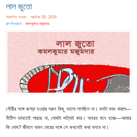
লাল জুতো
প্রকাশিত হয়েছে : অক্টোবর 28, 2018
গল্প লিখেছেন :
কমলকুমার মজুমদার
গৌরীর সঙ্গে ঝগড়া হওয়ার দরুন কিছু ভালো লাগছিল না। মনটা বড্ড খারাপ—
নীতীশ ভাবতেই পারছে না, দোষটা সত্যিই কার। অহরহ মনে হচ্ছে—আমার
কি দোষ? জীবনে অমন মেয়ের সঙ্গে সে কখনোই কথা বলবে না।