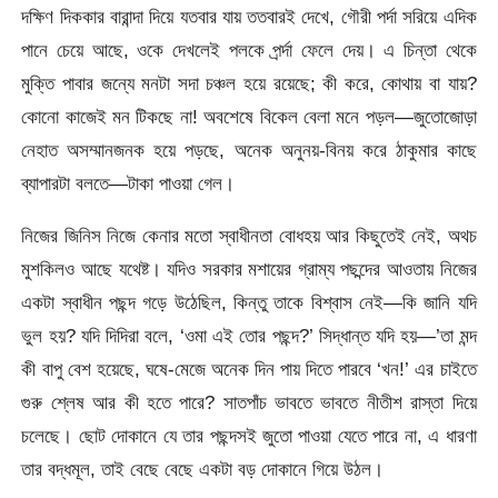
দক্ষিণ দিককার বারান্দা দিয়ে যতবার যায় ততবারই দেখে, গৌরী পর্দা সরিয়ে এদিক
পানে চেয়ে আছে, ওকে দেখলেই পলকে পর্র্দা ফেলে দেয়। এ চিন্তা থেকে
মুক্তি পাবার জন্যে মনটা সদা চঞ্চল হয়ে রয়েছে; কী করে, কোথায় বা যায়?
কোনো কাজেই মন টিকছে না! অবশেষে বিকেল বেলা মনে পড়ল—জুতোজোড়া
নেহাত অসম্মানজনক হয়ে পড়ছে, অনেক অনুনয়-বিনয় করে ঠাকুমার কাছে
ব্যাপারটা বলতে—টাকা পাওয়া গেল।
নিজের জিনিস নিজে কেনার মতো স্বাধীনতা বোধহয় আর কিছুতেই নেই, অথচ
মুশকিলও আছে যথেষ্ট। যদিও সরকার মশায়ের গ্রাম্য পছন্দের আওতায় নিজের
একটা স্বাধীন পছন্দ গড়ে উঠেছিল, কিন্তু তাকে বিশ্বাস নেই—কি জানি যদি
ভুল হয়? যদি দিদিরা বলে, ‘ওমা এই তোর পছন্দ?’ সিদ্ধান্ত যদি হয়—’তা মন্দ
কী বাপু বেশ হয়েছে, ঘষে-মেজে অনেক দিন পায় দিতে পারবে ‘খন!’ এর চাইতে
গুরু শ্লেষ আর কী হতে পারে? সাতপাঁচ ভাবতে ভাবতে নীতীশ রাস্তা দিয়ে
চলেছে। ছোট দোকানে যে তার পছন্দসই জুতো পাওয়া যেতে পারে না, এ ধারণা
তার বদ্ধমূল, তাই বেছে বেছে একটা বড় দোকানে গিয়ে উঠল।