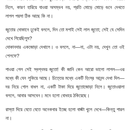
নিলে, কারণ হারিয়ে যাওয়া অসম্ভব নয়, প্রতি মোড়ে মোড়ে গুনে দেখতে
লাগল পয়সা ঠিক আছে কি না।
জুতোর দোকানে ঢুকেই বললে, দিন তো মশাই সেই লাল জুতো; সেই যে সেদিন
দেখে গিয়েছিলুম?
দোকানদার একজোড়া দেখালে। ও বললে, না—না, এটা নয়, দেখুন তো ওই
শেলফে?
পাওয়া গেল সেই স্বপ্নময় জুতো! কী জানি কেন আরো ভালো লাগল—ওর
মধ্যে কী যেন লুকিয়ে আছে। চিত্তের মধ্যে একটি হিংস্র আনন্দ দেখা দিল—
দর নিয়ে গোল বাধল না, একটি টাকা দিয়ে জুতোজোড়া নিলে। জুতোওয়ালা
বললে, আবার আসবেন। মনে হলো বোধহয় ঠকিয়েছে।
রাস্তা দিয়ে যেতে যেতে অনেকবার ইচ্ছে হলো বাঙ্টা খুলে দেখে—কিন্তু পারল
না।