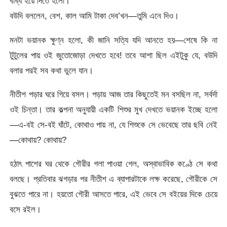
বাধ্য হয়ে দিতে হলো।
বউদি বললেন, বেশ, কাল আমি টাকা দেব’খন—তুমি এনে দিও।
মনটা ভয়ানক ক্ষুণ্ন হলো, কী জানি সত্যি যদি আনতে হয়—শেষে কি না
টুটুলের পায় ওই জুতোজোড়া দেখতে হবে! তবে আশা ছিল এইটুকু যে, বউদি
বলার পরই সব কথা ভুলে যান।
নীতীশ পড়ার ঘরে গিয়ে বসল। পড়ায় আজ তার কিছুতেই মন বসছিল না, সর্বর্দা
ওই চিন্তা। তার কল্পনা অনুযায়ী একটি শিশুর মুখ দেখতে ভয়ানক ইচ্ছে হলো
—এ-বই সে-বই ঘাঁটে, কোথাও পায় না, যে শিশুকে সে ভেবেছে তার ছবি নেই
—কোথায়? কোথায়?
হঠাৎ পাশের ঘর থেকে গৌরীর গলা পাওয়া গেল, অস্বাভাবিক কণ্ঠে সে কথা
বলছে। প্রতিবার ঝগড়ার পর নীতীশ এ ব্যাপারটাকে লক্ষ করেছে, গৌরীকে সে
বুঝতে পারে না। হয়তো গৌরী আসতে পারে, এই ভেবে সে বইয়ের দিকে চেয়ে
বসে রইল।