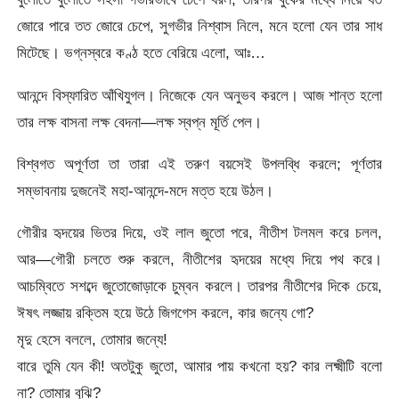
জোরে পারে তত জোরে চেপে, সুগভীর নিশ্বাস নিলে, মনে হলো যেন তার সাধ
মিটেছে। ভগ্নস্বরে কণ্ঠ হতে বেরিয়ে এলো, আঃ…
আনন্দে বিস্ফারিত আঁখিযুগল। নিজেকে যেন অনুভব করলে। আজ শান্ত হলো
তার লক্ষ বাসনা লক্ষ বেদনা—লক্ষ স্বপ্ন মূর্তি পেল।
বিশ্বগত অপূর্ণতা তা তারা এই তরুণ বয়সেই উপলব্ধি করলে; পূর্ণতার
সম্ভাবনায় দুজনেই মহা-আনন্দে-মদে মত্ত হয়ে উঠল।
গৌরীর হৃদয়ের ভিতর দিয়ে, ওই লাল জুতো পরে, নীতীশ টলমল করে চলল,
আর—গৌরী চলতে শুরু করলে, নীতীশের হৃদয়ের মধ্যে দিয়ে পথ করে।
আচম্বিতে সশব্দে জুতোজোড়াকে চুম্বন করলে। তারপর নীতীশের দিকে চেয়ে,
ঈষৎ লজ্জায় রক্তিম হয়ে উঠে জিগগেস করলে, কার জন্যে গো?
মৃদু হেসে বললে, তোমার জন্যে!
বারে তুমি যেন কী! অতটুকু জুতো, আমার পায় কখনো হয়? কার লক্ষ্মীটি বলো
না? তোমার বুঝি?