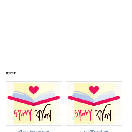
অনুরূপ গল্প
বৃষ্টি এবং নিছক প্রেমের গল্প
যেন একটি চিরন্তনী গল্প