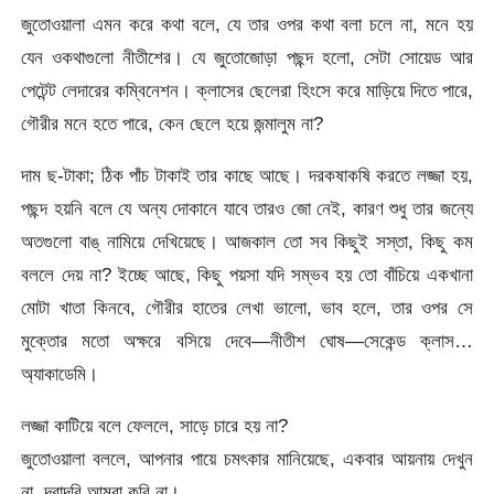
জুতোওয়ালা এমন করে কথা বলে, যে তার ওপর কথা বলা চলে না, মনে হয়
যেন ওকথাগুলো নীতীশের। যে জুতোজোড়া পছন্দ হলো, সেটা সোয়েড আর
পেটেন্ট লেদারের কম্বিনেশন। ক্লাসের ছেলেরা হিংসে করে মাড়িয়ে দিতে পারে,
গৌরীর মনে হতে পারে, কেন ছেলে হয়ে জন্মালুম না?
দাম ছ-টাকা; ঠিক পাঁচ টাকাই তার কাছে আছে। দরকষাকষি করতে লজ্জা হয়,
পছন্দ হয়নি বলে যে অন্য দোকানে যাবে তারও জো নেই, কারণ শুধু তার জন্যে
অতগুলো বাঙ্ নামিয়ে দেখিয়েছে। আজকাল তো সব কিছুই সস্তা, কিছু কম
বললে দেয় না? ইচ্ছে আছে, কিছু পয়সা যদি সম্ভব হয় তো বাঁচিয়ে একখানা
মোটা খাতা কিনবে, গৌরীর হাতের লেখা ভালো, ভাব হলে, তার ওপর সে
মুক্তোর মতো অক্ষরে বসিয়ে দেবে—নীতীশ ঘোষ—সেকেন্ড ক্লাস…
অ্যাকাডেমি।
লজ্জা কাটিয়ে বলে ফেললে, সাড়ে চারে হয় না?
জুতোওয়ালা বললে, আপনার পায়ে চমৎকার মানিয়েছে, একবার আয়নায় দেখুন
না, দরাদরি আমরা করি না।