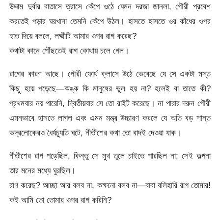
উদ্দাম দুর্বার বাতাসে ত্রাসে কেঁপে ওঠে যেমন দরজা জানলা, গৌরী প্রবেশ
করতেই পড়ার ঘরখানা তেমনি কেঁপে উঠল। হাসতে হাসতে ওর কাঁধের ওপর
হাত দিয়ে বললে, লক্ষ্মীটি আমার ওপর রাগ করেছ?
কথাটা কানে পৌঁছতেই রাগ কোথায় চলে গেল।
রাগের কারণ আছে। গৌরী ফোর্থ ক্লাসে উঠে ভেবেছে যে সে একটা মস্ত
কিছু হয়ে পড়েছে—অঙ্ক কি মানুষের ভুল হয় না? হলেই বা তাতে কী?
প্রথমবার নয় পারেনি, দ্বিতীয়বার সে তো রাইট করেছে। না পারার দরুন গৌরী
এমনভাবে হাসতে লাগল এবং এমন মন্ত্র উচ্চারণ করলে যে অতি বড় শান্ত
ভদ্রলোকেরও ধৈর্যচ্যুতি ঘটে, নীতীশের কথা তো বাদই দেওয়া যাক।
নীতীশের রাগ পড়েছিল, কিন্তু সে মুখ তুলে চাইতে পারছিল না; সেই কল্পনা
তার মনের মধ্যে ঘুরছিল।
রাগ করেছ? আচ্ছা আর বলব না, কক্ষনো বলব না—বাবা বলিহারি রাগ তোমার!
কই আমি তো তোমার ওপর রাগ করিনি?