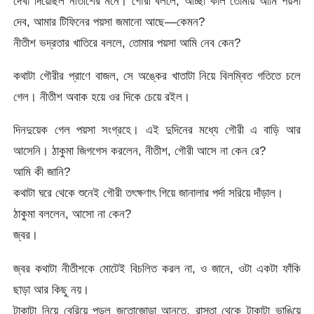
দেখা দিয়েছিল নীতীশের মনে। গৌরী বললে, আচ্ছা কাল তোমায় আমি পয়সা
দেব, আমার টিফিনের পয়সা জমানো আছে—কেমন?
নীতীশ ভদ্রতার খাতিরে বললে, তোমার পয়সা আমি নেব কেন?
কথাটা গৌরীর প্রাণে বাজল, সে অঙ্কের খাতাটা নিয়ে বিলম্বিত গতিতে চলে
গেল। নীতীশ অবাক হয়ে ওর দিকে চেয়ে রইল।
দিনদুয়েক গেল পয়সা সংগ্রহে। এই দুদিনের মধ্যে গৌরী এ বাড়ি আর
আসেনি। ঠাকুমা জিগগেস করলেন, নীতীশ, গৌরী আসে না কেন রে?
আমি কী জানি?
কথাটা ঘরে থেকে শুনেই গৌরী তৎক্ষণাৎ গিয়ে জানালার পর্দা সরিয়ে দাঁড়াল।
ঠাকুমা বললেন, আসো না কেন?
জ্বর।
জ্বর কথাটা নীতীশকে মোটেই বিচলিত করল না, ও জানে, ওটা একটা ফাঁকি
ছাড়া আর কিছু নয়।
টাকাটা নিয়ে বেরিয়ে পড়ল জুতোজোড়া আনতে, রাস্তা থেকে টাকাটা ভাঙিয়ে