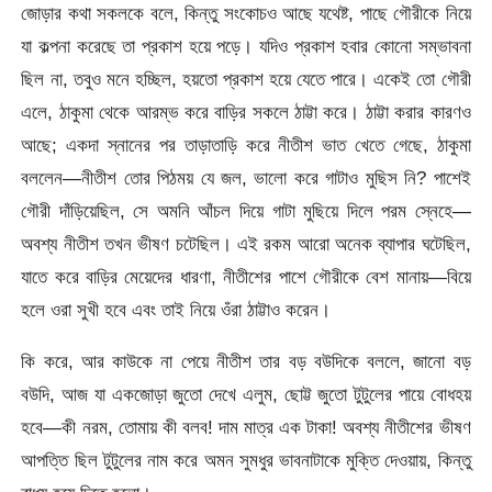
জোড়ার কথা সকলকে বলে, কিন্তু সংকোচও আছে যথেষ্ট, পাছে গৌরীকে নিয়ে
যা কল্পনা করেছে তা প্রকাশ হয়ে পড়ে। যদিও প্রকাশ হবার কোনো সম্ভাবনা
ছিল না, তবুও মনে হচ্ছিল, হয়তো প্রকাশ হয়ে যেতে পারে। একেই তো গৌরী
এলে, ঠাকুমা থেকে আরম্ভ করে বাড়ির সকলে ঠাট্টা করে। ঠাট্টা করার কারণও
আছে; একদা স্নানের পর তাড়াতাড়ি করে নীতীশ ভাত খেতে গেছে, ঠাকুমা
বললেন—নীতীশ তোর পিঠময় যে জল, ভালো করে গাটাও মুছিস নি? পাশেই
গৌরী দাঁড়িয়েছিল, সে অমনি আঁচল দিয়ে গাটা মুছিয়ে দিলে পরম স্নেহে—
অবশ্য নীতীশ তখন ভীষণ চটেছিল। এই রকম আরো অনেক ব্যাপার ঘটেছিল,
যাতে করে বাড়ির মেয়েদের ধারণা, নীতীশের পাশে গৌরীকে বেশ মানায়—বিয়ে
হলে ওরা সুখী হবে এবং তাই নিয়ে ওঁরা ঠাট্টাও করেন।
কি করে, আর কাউকে না পেয়ে নীতীশ তার বড় বউদিকে বললে, জানো বড়
বউদি, আজ যা একজোড়া জুতো দেখে এলুম, ছোট্ট জুতো টুটুলের পায়ে বোধহয়
হবে—কী নরম, তোমায় কী বলব! দাম মাত্র এক টাকা! অবশ্য নীতীশের ভীষণ
আপত্তি ছিল টুটুলের নাম করে অমন সুমধুর ভাবনাটাকে মুক্তি দেওয়ায়, কিন্তু