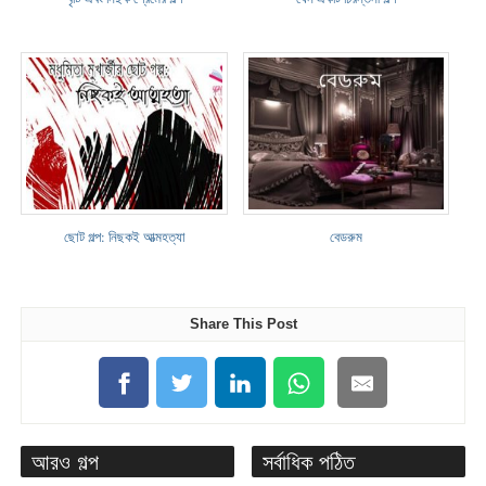
ছোট গল্প: নিছকই আত্মহত্যা
বেডরুম
Share This Post
আরও গল্প
সর্বাধিক পঠিত