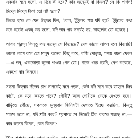
একবার মনে হলো, এ দিয়ে কী হবে? কার জন্যেই বা কিনল? সে কি পাগল!
মিথ্যে মিথ্যে টাকা তো নষ্ট হলো?
ভিতর হতে কে যেন উত্তর দিল, ‘কেন, টুটুলের পায় যদি হয়?’ টুটুলের কথা
মনে হতেই একটু ভয় হলো, যদি তার পায় সত্যই হয়, তাহলেই তো হয়েছে।
আবার প্রশ্ন কিন্তু কার জন্যে সে কিনেছে? বেশ ভালো লাগল বলে কিনেছি!
ভালো লাগে বলে তো মানুষ অনেক কিছু করে, বাজি পোড়ায়, গঙ্গায় গয়না ফেলে
—এ তবু, একজোড়া জুতো পাওয়া গেল তো। বাজে খরচ হয়নি, বেশ করেছে,
একশো বার কিনবে।
সহসা জিহ্বায় দাঁতের চাপ লাগতেই মনে পড়ল, কেউ যদি মনে করে তাহলে জিব
কাটে, কে মনে করতে পারে? গৌরী? আজ গৌরীকে ডেকে দেখতে হবে।
বাড়িতে পৌঁছে, সকলকে মূল্যবান জিনিসটা দেখাতে ইচ্ছে করছিল, কিন্তু
সাহস হলো না, যদি ঠাট্টা করে? প্রথমত সে নিজেই ঠিক করতে পারছে না,—
কার জন্যে কিনল, কেন কিনল?