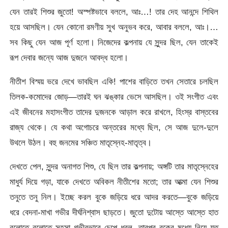
যেন তারই শিশুর জুতো! অস্পষ্টভাবে বললে, আঃ…! তার দেহ আনন্দে শিথিল
হয়ে আসছিল। যেন কোনো রমণীয় সুখ অনুভব করে, আবার বললে, আঃ।…
সব কিছু যেন আজ পূর্ণ হলো। নিজেদের কল্পনায় যে সুন্দর ছিল, যেন তাকেই
রূপ দেবার জন্যে আজ দুজনে আবদ্ধ হলো।
নীতীশ বিস্ময় ভরে দেখে ভাবছিল একি! পাশের বাড়িতে তখন সেতারে চলছিল
তিলক-কমোদের জোড়—তারই ঘন ঝঙ্কার ভেসে আসছিল। ওই সংগীত এবং
এই জীবনের মহাসংগীত তাদের দুজনকে আড়াল করে রাখলে, হিংস্র বাস্তবের
রাজ্য থেকে। যে কথা অগোচরে অন্তরের মধ্যে ছিল, সে আজ দুলে-দুলে
উথলে উঠল। বহু জনমের সঞ্চিত মাতৃস্নেহ-মাতৃত্ব।
দেখতে পেল, সুন্দর অনাগত শিশু, যে ছিল তার কল্পনায়; অঙ্গটি তার মাতৃস্নেহের
মাধুর্য দিয়ে গড়া, যাকে দেখতে অবিকল নীতীশের মতো; তার আত্মা যেন শিশুর
তনুতে তনু নিল। ইচ্ছে করল বুকে জড়িয়ে ধরে আদর করতে—বুকে জড়িয়ে
ধরে বেদনা-মাখা গভীর দীর্ঘনিশ্বাস ছাড়তে। জুতো দুটোয় আস্তে আস্তে হাত
বুলোতে বুলোতে সহসা গভীরভাবে চেপে ধরল, তারপর বুকের মধ্যে নিয়ে যত