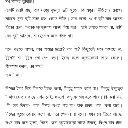
দশ মাসের আন্দাজ।
একটি ছোট্ট বাঙ্, তার মধ্যে ঘুমন্ত দুটি জুতো, কি মধুর। নীতীশের চোখের
সামনে সুন্দর দুটি মঙ্গল চরণ ভেসে উঠল। মনে হলো, ও পা দুটি তার অনেক
দিনের চেনা, অনেক স্বপ্নমাখা আনন্দ দিয়ে গড়া। হাসি চাপতে পারলে না, হাসি
যেন ছুটে আসছে, না হেসে থাকতে পারল না।
মনে করতে লাগল, কার পায়ের মতো? কার পা? কিছুতেই মনে আসছে না,
টুটুল? না—টুটুল তো বেশ বড়। ইচ্ছে হলো জুতোজোড়া কিনে ফেলে।
জিগগেস করল, ওর দাম?
এক টাকা।
নিজের টাকা দিয়ে কিনতে ইচ্ছে হলো, কিন্তু সাহস হলো না। কিন্তু উদ্বৃত্ত
টাকাও যে তার কাছে এখন নেই, হয়তো কিছু সস্তায় হতে পারে। কি করা যায়,
‘কি হবে কিনে?’ বলে বিদায় দেওয়া যায় না? যাক টাকা পেলে কেনা যাবে।
নিজের জুতো কেনাও হলো না, দরে পোষাল না বলে। যখন সে উঠতে যাচ্ছে,
তখন তার মনে হলো, পিছন থেকে জুতোজোড়া তাকে টানছে, বিপুল তার টান!