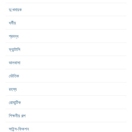
দু:খদায়ক
ধর্মীয়
প্রবন্ধ
ফ্যান্টাসি
ভালবাসা
ভৌতিক
রহস্য
রোমান্টিক
শিক্ষনীয় গল্প
সাইন্স-ফিকশন