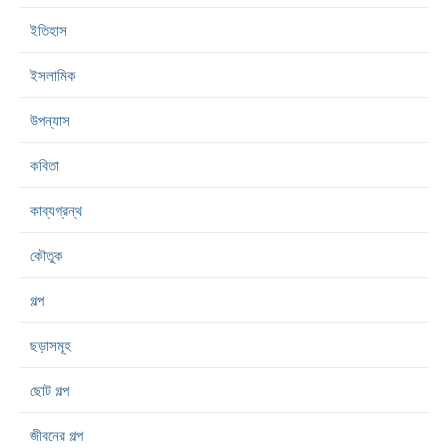
ইতিহাস
ইসলামিক
উপন্যাস
কবিতা
কাব্যগ্রন্থ
কৌতুক
গল্প
ছড়াসমূহ
ছোট গল্প
জীবনের গল্প