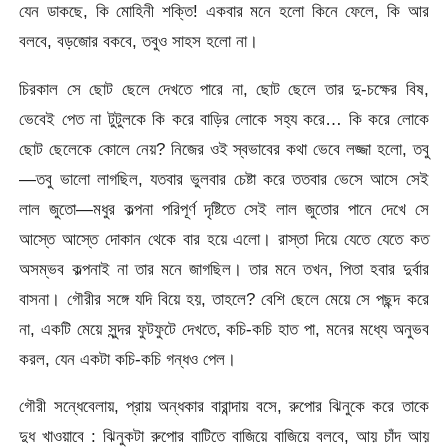
যেন ডাকছে, কি মোহিনী শক্তি! একবার মনে হলো কিনে ফেলে, কি আর
বলবে, বড়জোর বকবে, তবুও সাহস হলো না।
চিরকাল সে ছোট ছেলে দেখতে পারে না, ছোট ছেলে তার দু-চক্ষের বিষ,
ভেবেই পেত না টুটুলকে কি করে বাড়ির লোকে সহ্য করে… কি করে লোকে
ছোট ছেলেকে কোলে নেয়? নিজের ওই স্বভাবের কথা ভেবে লজ্জা হলো, তবু
—তবু ভালো লাগছিল, যতবার ভুলবার চেষ্টা করে ততবার ভেসে আসে সেই
লাল জুতো—মধুর কল্পনা পরিপূর্ণ দৃষ্টিতে সেই লাল জুতোর পানে দেখে সে
আস্তে আস্তে দোকান থেকে বার হয়ে এলো। রাস্তা দিয়ে যেতে যেতে কত
অসম্ভব কল্পনাই না তার মনে জাগছিল। তার মনে তখন, পিতা হবার দুর্বার
বাসনা। গৌরীর সঙ্গে যদি বিয়ে হয়, তাহলে? বেশি ছেলে মেয়ে সে পছন্দ করে
না, একটি মেয়ে সুন্দর ফুটফুটে দেখতে, কচি-কচি হাত পা, মনের মধ্যে অনুভব
করল, যেন একটা কচি-কচি গন্ধও পেল।
গৌরী সন্ধেবেলায়, প্রায় অন্ধকার বারান্দায় বসে, রুপোর ঝিনুকে করে তাকে
দুধ খাওয়াবে : ঝিনুকটা রুপোর বাটিতে বাজিয়ে বাজিয়ে বলবে, আয় চাঁদ আয়