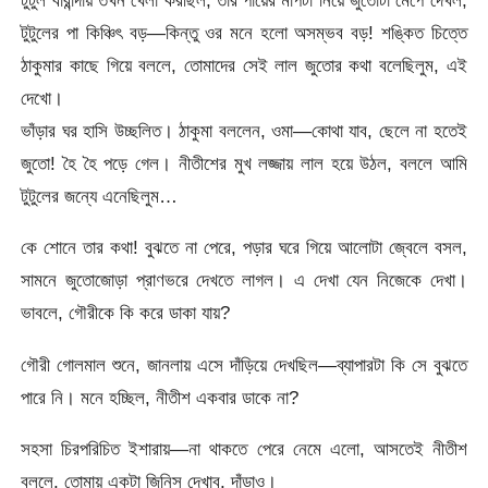
টুটুল বারান্দায় তখন খেলা করছিল, তার পায়ের মাপটা নিয়ে জুতোটা মেপে দেখল,
টুটুলের পা কিঞ্চিৎ বড়—কিন্তু ওর মনে হলো অসম্ভব বড়! শঙ্কিত চিত্তে
ঠাকুমার কাছে গিয়ে বললে, তোমাদের সেই লাল জুতোর কথা বলেছিলুম, এই
দেখো।
ভাঁড়ার ঘর হাসি উচ্ছলিত। ঠাকুমা বললেন, ওমা—কোথা যাব, ছেলে না হতেই
জুতো! হৈ হৈ পড়ে গেল। নীতীশের মুখ লজ্জায় লাল হয়ে উঠল, বললে আমি
টুটুলের জন্যে এনেছিলুম…
কে শোনে তার কথা! বুঝতে না পেরে, পড়ার ঘরে গিয়ে আলোটা জ্বেলে বসল,
সামনে জুতোজোড়া প্রাণভরে দেখতে লাগল। এ দেখা যেন নিজেকে দেখা।
ভাবলে, গৌরীকে কি করে ডাকা যায়?
গৌরী গোলমাল শুনে, জানলায় এসে দাঁড়িয়ে দেখছিল—ব্যাপারটা কি সে বুঝতে
পারে নি। মনে হচ্ছিল, নীতীশ একবার ডাকে না?
সহসা চিরপরিচিত ইশারায়—না থাকতে পেরে নেমে এলো, আসতেই নীতীশ
বললে, তোমায় একটা জিনিস দেখাব, দাঁড়াও।