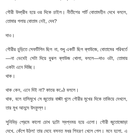
গৌরী উদ্গ্রীব হয়ে ওর দিকে চাইল। নীতীশের শার্ট বোতামহীন দেখে বললে,
তোমার গলায় বোতাম নেই, দেব?
দাও।
গৌরীর চুড়িতে সেফটিপিন ছিল না, শুধু একটি ছিল ব্লাউজে, বোতামের পরিবর্তে
—না ভেবেই সেটা দিয়ে বুঝল ব্লাউজ খোলা, বললে—দাও ওটা, তোমায়
একটা এনে দিচ্ছি।
থাক।
থাক কেন, এনে দিই না? কাতর কণ্ঠে বললে।
থাক, বলে হাসিমুখে সে জুতোর বাঙ্টা খুলে গৌরীর মুখের দিকে তাকিয়ে দেখলে,
তার মুখ আনন্দে উৎফুল্ল।
সুনিবিড় প্রেমে কালো চোখ দুটো স্বপ্নময় হয়ে এলো। গৌরী জুতোজোড়া
দেখে, কেঁপে উঠল! তার দেহে বসন্ত মধুর শিহরণ খেলে গেল। মনে হলো, এ