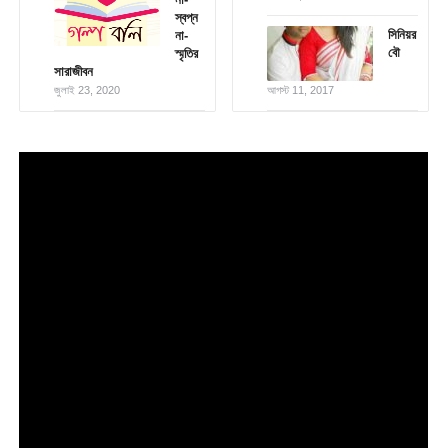
স্বপ্ন
সিনিয়র
না-
বৌ
স্মৃতির
সারাজীবন
জুলাই 23, 2020
আগস্ট 11, 2017