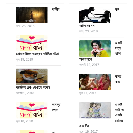
বর্ণহীন
বউ
অফিসের বস
নভে. 26, 2018
জানু. 23, 2018
একটি
সত্য
ঘটনা
নোয়াখালিতে ভয়ঙ্কর ভৌতিক ঘটনা
অবলম্বনে
জুন 19, 2019
আগস্ট 12, 2017
বাসর
রাত
কর্নেলের গল্প- যেখানে কর্নেল
আগস্ট 9, 2018
জুন 17, 2017
অনন্ত
একটি
প্রেম
ভাই ও
একটি
বোনের
জুন 10, 2020
এক দিন
নভে. 19, 2017
না-