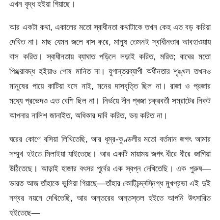
এখন বৃদ্ধ হইয়া গিয়াছে।
আর একটা কথা, একালের মতো স্বাধীনতা কথাটাকে তখন কেহ এত বড় করিয়া
দেখিত না। মাছ যেমন জলে বাস করে, মানুষ তেমনই স্বাধীনতার আবহাওয়ায়
বাস করিত। স্বাধীনতায় ব্যাঘাত পড়িলে লড়াই করিত, মরিত; বাঘের মতো
পিঞ্জরাবদ্ধ হইয়াও পোষ মানিত না। যুগান্তরব্যাপী অধীনতার শৃঙ্খল তখনও
মানুষের পায়ে কাটিয়া বসে নাই, মনের দাসবৃত্তি ছিল না। রাজা ও প্রজার
মধ্যে প্রভেদও এত বেশি ছিল না। নিৰ্ভয়ে দীন প্ৰজা চক্রবর্তী সম্রাটের নিকট
আপনার নালিশ জানাইত, অধিকার দাবি করিত, ভয় করিত না।
ঘরের কোণে বসিয়া লিখিতেছি, আর ধূম্র-কুণ্ডলীর মতো বর্তমান জগৎ আমার
সম্মুখ হইতে মিলাইয়া যাইতেছে। আর একটি মায়াময় জগৎ ধীরে ধীরে জাগিয়া
উঠিতেছে। আড়াই হাজার বৎসর পূর্বের এক স্বপ্ন দেখিতেছি। এক পুরুষ—
ভারত আজ তাঁহাকে ভুলিয়া গিয়াছে—তাঁহার কোটিচন্দ্ৰস্নিগ্ধ মুখপ্রভা এই দুই
নশ্বর নয়নে দেখিতেছি, আর অন্তরের অন্তস্তল হইতে আপনি উৎসারিত
হইতেছে—