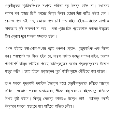
শ্রেণীভুক্ত শ্রমিকদিগকে সংগ্ৰহ করিতে বড় বিলম্ব হইল না। যথাসময়
আমার দশ হাজার শিল্পী নগরের ভিন্ন ভিন্ন তোরণ দিয়া বাহির হইয়া গেল।
কোনও পথে দুই শত, কোনও পথে চারি শত বাহির হইল—যাহাতে নাগরিক
সাধারণের দৃষ্টি আকর্ষণ না করে। বেলা প্রায় তিন প্রহরকালে নগরের উত্তরে
তিন ক্রোশ দূরে সকলে সমবেত হইল।
এখান হইতে গঙ্গা-শোণ-সংগম প্রায় পঞ্চদশ ক্রোশ, নৃত্যুনাধিক এক দিনের
পথ। পরামর্শের পর স্থির হইল যে, সন্ধ্যা পর্যন্ত যতদূর সম্ভব যাইব, তারপর
পথিপার্শ্বে রাত্রি কাটাইয়া পরাহে অতিপ্রত্যুষে আবার গন্তব্যস্থানের উদ্দেশে
যাত্রা করিব। তাহা হইলে মধ্যাহ্নের পূর্বে পাটলিগ্রামে পৌঁছিতে পারা যাইবে।
তখন সকলে যুদ্ধগামী পদাতিক সৈন্যের মতো শ্রেণীবদ্ধভাবে চলিতে আরম্ভ
করিল। আকাশে প্রবল মেঘাড়ম্বর, শীতল বায়ু খরভাবে বহিতেছে; রাত্রিতে
নিশ্চয় বৃষ্টি হইবে। কিন্তু সেজন্য কাহারও উদ্বেগ নাই। আসন্ন কর্মের
উল্লাসে সকলে মহানন্দে গান গাহিতে গাহিতে চলিল।