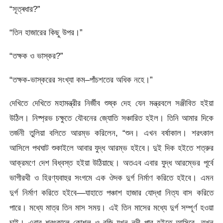
“সূত্ৰধার?”
“তিন হাজারের কিছু উপর।”
“তক্ষক ও ভাস্কর?”
“তক্ষক-ভাস্করের সংখ্যা কম–পাঁচশতের অধিক নহে।”
দেখিতে দেখিতে মহামন্ত্রীর নির্জীব শুষ্ক দেহ যেন মন্ত্রবলে সঞ্জীবিত হইয়া
উঠিল। নিষ্প্রভ চক্ষুতে যৌবনের জ্যোতি সঞ্চারিত হইল। তিনি আমার দিকে
তর্জনী তুলিয়া বলিতে আরম্ভ করিলেন, “শুন। এখন বর্ষাকাল। শরৎকাল
আসিলে পথঘাট শুকাইলে আবার যুদ্ধ আরম্ভ হইবে। দুই দিক হইতে শত্রুর
আক্রমণে দেশ বিধ্বস্ত হইয়া উঠিয়াছে। অতএব এবার যুদ্ধ আরম্ভের পূর্বে
ভাগীরথী ও হিরণ্যবাহুর সংগমে এক ঔদক দুৰ্গ নির্মাণ করিতে হইবে। এমন
দুর্গ নির্মাণ করিতে হইবে—যাহাতে পঞ্চাশ হাজার যোদ্ধা নিত্য বাস করিতে
পারে। মধ্যে মাত্র তিন মাস সময়। এই তিন মাসের মধ্যে দুর্গ সম্পূর্ণ হওয়া
চাই। এবার শরৎকালে কোশল ও বৃজি যখন নদী পার হইতে আসিবে, তখন