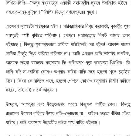
লিখিত লিপি—“অদ্য মধ্যরাত্রে একাকী মহামন্ত্রীর দ্বারে উপস্থিত হইবে।
সংকেত-মন্ত্ৰ-কুট্‌মল।” লিপির নিম্নে মগধেশ্বরের মুদ্রা।
এতক্ষণে ব্যাপারটা পরিষ্কার হইল। পরিব্রাজিকার নিগূঢ় কথাবার্তা, কুমারীর পূজা
সমস্তই স্পষ্ট বুঝিতে পারিলাম। গোপনে মহামাত্যের নিকট আমার তলব
হইয়াছে। কিন্তু প্ৰকাশ্যভাবে ডাকিয়া পাঠাইলেই তো হইত! আকাশ-পাতাল
ভাবিয়া কিছুই স্থির করিতে পারিলাম না। আমি একজন অতি সামান্য নাগরিক,
আমাকে লইয়া রাজ্যের মহামাত্য কি করিবেন? বুড়া অত্যন্ত খিটখিটে, কি
জানি যদি না-জানিয়া কোনও অপরাধ করিয়া থাকি তবে হয়তো শূলে চড়াইয়া
দিবে। কিংবা কে বলিতে পারে, হয়তো গোপনে কোথাও রত্নাগার নির্মাণ করিতে
হইবে, তাই এই সতর্ক আহ্বান।
উদ্বেগ, আশঙ্কা এবং উত্তেজনায় আরও কিছুক্ষণ কাটিয়া গেল। কিন্তু
রাজাদেশ উপেক্ষা করিবার উপায় নাই–স্বেচ্ছায় না। যাইলে হয়তো বাঁধিয়া লইয়া
যাইবে। তাই অবশেষে উত্তরীয় লইয়া পথে বাহির হইলাম।