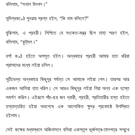
বলিলাম, “সনাল উৎপল।”
সন্দিগ্ধকণ্ঠে পুনরায় প্রশ্ন হইল, “কি নাম বলিলে?”
বুঝিলাম, এ প্রহরী। লিপিতে যে সংকেত-মন্ত্র ছিল তাহা স্মরণ হইল,
বলিলাম, “কুট্‌মল।”
বর্শা কণ্ঠ হইতে অপসৃত হইল। অন্ধকারে প্রহরী আমার হাত ধরিয়া
প্রাসাদের মধ্যে লইয়া চলিল।
সূচীভেদ্য অন্ধকারে কিছুদূর পর্যন্ত সে আমাকে লইয়া গেল। তারপর আর
একজন আসিয়া হাত ধরিল। সে আরও কিছুদূর লইয়া গিয়া অন্য এক হস্তে
সমর্পণ করিল। এইরূপে পাঁচ-ছয় জন দ্বারী, প্রহরী, প্রতিহারীর হস্ত হইতে
হস্তান্তরিত হইয়া অবশেষে এক আলোকিত ক্ষুদ্র প্রকোষ্ঠে উপস্থিত
হইলাম।
সেই কক্ষের মধ্যস্থলে অজিনাসনে বসিয়া একস্তৃপ ভূৰ্জপত্ৰ-তালপত্র সম্মুখে