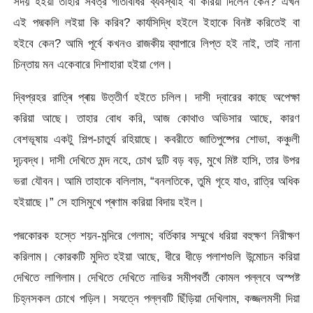
সদয় হইয়া তাহার সর্বত্র গতিবিধির ব্যবস্থাই বা করিয়া দিলেন কেন? এখন
এই পদ্মকলি লইয়া কি করিব? কার্যসিদ্ধি হইলে ইহাকে বিনষ্ট করিতেই বা
হইবে কেন? আমি পূর্বে কখনও রাজকীয় ব্যাপারে লিপ্ত হই নাই, তাই নানা
চিন্তায় মন একেবারে দিশাহারা হইয়া গেল।
দ্বিপ্রহর রাত্ৰি প্ৰায় উত্তীর্ণ হইতে চলিল। দাসী দ্বারের কাছে অপেক্ষা
করিয়া আছে। তাহার বোধ করি, আজ কোথাও অভিসার আছে, কারণ
বেশভূষায় একটু শিল্প-চাতুর্য রহিয়াছে। কবরীতে জাতিপুষ্পের শোভা, কঞ্চুলী
দৃঢ়বদ্ধ। দাসী দেখিতে মন্দ নহে, চোখ দুটি বড় বড়, মুখে মিষ্ট হাসি, তার উপর
ভরা যৌবন। আমি তাহাকে বলিলাম, “বনলতিকে, তুমি গৃহে যাও, রাত্রি অধিক
হইয়াছে।” সে হাসিমুখে প্ৰণাম করিয়া বিদায় হইল।
পদ্মকোরক হস্তে শয়ন-মন্দিরে গেলাম; বর্তিকার সম্মুখে ধরিয়া বহুক্ষণ নিরীক্ষণ
করিলাম। কোরকটি মুদিত হইয়া আছে, ধীরে ধীড়ে পলাশগুলি উন্মোচন করিয়া
দেখিতে লাগিলাম। দেখিতে দেখিতে নাভির সমীপবর্তী কোমল পল্লবে অস্পষ্ট
চিহ্নসকল চোখে পড়িল। সযত্নে পল্লবটি ছিঁড়িয়া দেখিলাম, কজ্জলমসী দিয়া