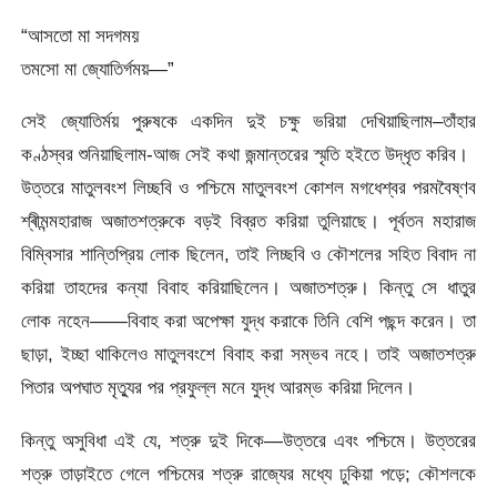
“আসতো মা সদগময়
তমসো মা জ্যোতিৰ্গময়—”
সেই জ্যোতির্ময় পুরুষকে একদিন দুই চক্ষু ভরিয়া দেখিয়াছিলাম–তাঁহার
কণ্ঠস্বর শুনিয়াছিলাম-আজ সেই কথা জন্মান্তরের স্মৃতি হইতে উদ্ধৃত করিব।
উত্তরে মাতুলবংশ লিচ্ছবি ও পশ্চিমে মাতুলবংশ কোশল মগধেশ্বর পরমবৈষ্ণব
শ্ৰীমন্মহারাজ অজাতশত্রুকে বড়ই বিব্রত করিয়া তুলিয়াছে। পূর্বতন মহারাজ
বিম্বিসার শান্তিপ্রিয় লোক ছিলেন, তাই লিচ্ছবি ও কৌশলের সহিত বিবাদ না
করিয়া তাহদের কন্যা বিবাহ করিয়াছিলেন। অজাতশত্রু। কিন্তু সে ধাতুর
লোক নহেন——বিবাহ করা অপেক্ষা যুদ্ধ করাকে তিনি বেশি পছন্দ করেন। তা
ছাড়া, ইচ্ছা থাকিলেও মাতুলবংশে বিবাহ করা সম্ভব নহে। তাই অজাতশত্রু
পিতার অপঘাত মৃত্যুর পর প্রফুল্ল মনে যুদ্ধ আরম্ভ করিয়া দিলেন।
কিন্তু অসুবিধা এই যে, শত্রু দুই দিকে—উত্তরে এবং পশ্চিমে। উত্তরের
শত্রু তাড়াইতে গেলে পশ্চিমের শত্রু রাজ্যের মধ্যে ঢুকিয়া পড়ে; কৌশলকে