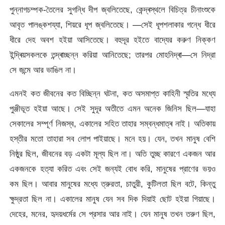
পুন্নাগচম্পক-তৈলের সুগন্ধি দীপ জ্বলিতেছে, কেন্দ্ৰস্থলে বিচিত্র চীনাংশুকে
আবৃত পালঙ্কশয্যা, শিয়রে ধূপ জ্বলিতেছে। —সেই ধূপশলাকার গন্ধে ধীরে
ধীরে দেহ অবশ হইয়া আসিতেছে। বহুদূর হইতে বাদ্যের করুণ নিক্কণ
ইন্দ্ৰিয়সকলকে তন্দ্ৰাচ্ছন্ন করিয়া আনিতেছে; তারপর মোহনিদ্ৰা—সে নিদ্রা
সে জন্মে আর ভাঙিল না।
এমনই কত জীবনের কত বিচ্ছিন্ন ঘটনা, কত অসমাপ্ত কাহিনী স্মৃতির মধ্যে
পুঞ্জীভূত হইয়া আছে। সেই সুদূর অতীতে এমন অনেক জিনিস ছিল—যাহা
সেকালের সম্পূর্ণ নিজস্ব, একালের সহিত তাহার সম্বন্ধমাত্ৰ নাই। অতিকায়
হস্তীর মতো তাহারা সব লোপ পাইয়াছে। মনে হয়। যেন, তখন মানুষ বেশি
নিষ্ঠুর ছিল, জীবনের বড় একটা মূল্য ছিল না। অতি তুচ্ছ কারণে একজন আর
একজনকে হত্যা করিত এবং সেই জন্যই বোধ করি, মানুষের প্রাণের ভয়ও
কম ছিল। আবার মানুষের মধ্যে ত্রুরতা, চাতুরী, কুটিলতা ছিল বটে, কিন্তু
ক্ষুদ্রতা ছিল না। একালের মানুষ যেন সব দিক দিয়াই ছোট হইয়া গিয়াছে।
দেহের, মনের, হৃদয়ধর্মের সে প্রসার আর নাই। যেন মানুষ তখন তরুণ ছিল,