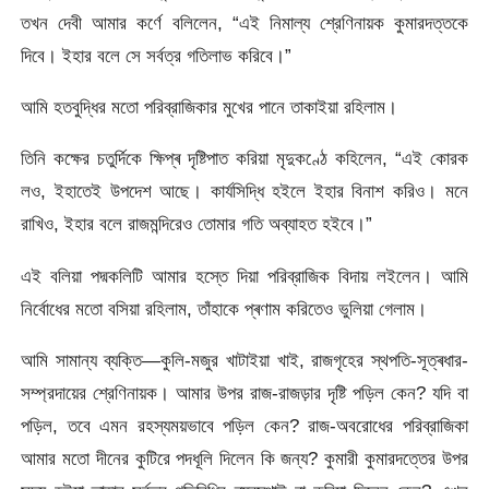
তখন দেবী আমার কর্ণে বলিলেন, “এই নিমাল্য শ্রেণিনায়ক কুমারদত্তকে
দিবে। ইহার বলে সে সর্বত্র গতিলাভ করিবে।”
আমি হতবুদ্ধির মতো পরিব্রাজিকার মুখের পানে তাকাইয়া রহিলাম।
তিনি কক্ষের চতুর্দিকে ক্ষিপ্ৰ দৃষ্টিপাত করিয়া মৃদুকণ্ঠে কহিলেন, “এই কোরক
লও, ইহাতেই উপদেশ আছে। কার্যসিদ্ধি হইলে ইহার বিনাশ করিও। মনে
রাখিও, ইহার বলে রাজমন্দিরেও তোমার গতি অব্যাহত হইবে।”
এই বলিয়া পদ্মকলিটি আমার হস্তে দিয়া পরিব্রাজিক বিদায় লইলেন। আমি
নির্বোধের মতো বসিয়া রহিলাম, তাঁহাকে প্ৰণাম করিতেও ভুলিয়া গেলাম।
আমি সামান্য ব্যক্তি—কুলি-মজুর খাটাইয়া খাই, রাজগৃহের স্থপতি-সূত্ৰধার-
সম্প্রদায়ের শ্রেণিনায়ক। আমার উপর রাজ-রাজড়ার দৃষ্টি পড়িল কেন? যদি বা
পড়িল, তবে এমন রহস্যময়ভাবে পড়িল কেন? রাজ-অবরোধের পরিব্রাজিকা
আমার মতো দীনের কুটিরে পদধূলি দিলেন কি জন্য? কুমারী কুমারদত্তের উপর