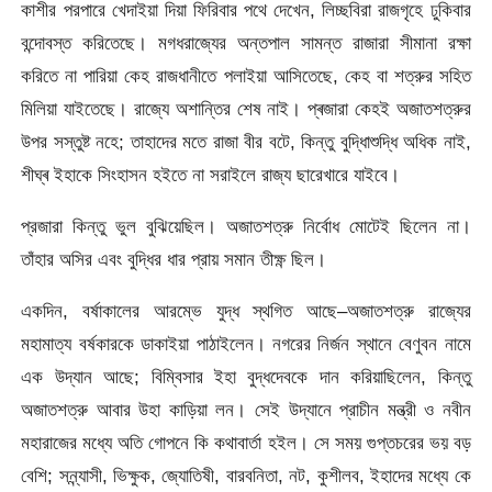
কাশীর পরপারে খেদাইয়া দিয়া ফিরিবার পথে দেখেন, লিচ্ছবিরা রাজগৃহে ঢুকিবার
বন্দোবস্ত করিতেছে। মগধরাজ্যের অন্তপাল সামন্ত রাজারা সীমানা রক্ষা
করিতে না পারিয়া কেহ রাজধানীতে পলাইয়া আসিতেছে, কেহ বা শত্রুর সহিত
মিলিয়া যাইতেছে। রাজ্যে অশান্তির শেষ নাই। প্ৰজারা কেহই অজাতশত্রুর
উপর সস্তুষ্ট নহে; তাহাদের মতে রাজা বীর বটে, কিন্তু বুদ্ধিাশুদ্ধি অধিক নাই,
শীঘ্ৰ ইহাকে সিংহাসন হইতে না সরাইলে রাজ্য ছারেখারে যাইবে।
প্রজারা কিন্তু ভুল বুঝিয়েছিল। অজাতশত্রু নির্বোধ মোটেই ছিলেন না।
তাঁহার অসির এবং বুদ্ধির ধার প্রায় সমান তীক্ষ্ণ ছিল।
একদিন, বর্ষাকালের আরম্ভে যুদ্ধ স্থগিত আছে–অজাতশত্রু রাজ্যের
মহামাত্য বর্ষকারকে ডাকাইয়া পাঠাইলেন। নগরের নির্জন স্থানে বেণুবন নামে
এক উদ্যান আছে; বিম্বিসার ইহা বুদ্ধদেবকে দান করিয়াছিলেন, কিন্তু
অজাতশত্রু আবার উহা কাড়িয়া লন। সেই উদ্যানে প্রাচীন মন্ত্রী ও নবীন
মহারাজের মধ্যে অতি গোপনে কি কথাবার্তা হইল। সে সময় গুপ্তচরের ভয় বড়
বেশি; সন্ন্যাসী, ভিক্ষুক, জ্যোতিষী, বারবনিতা, নট, কুশীলব, ইহাদের মধ্যে কে