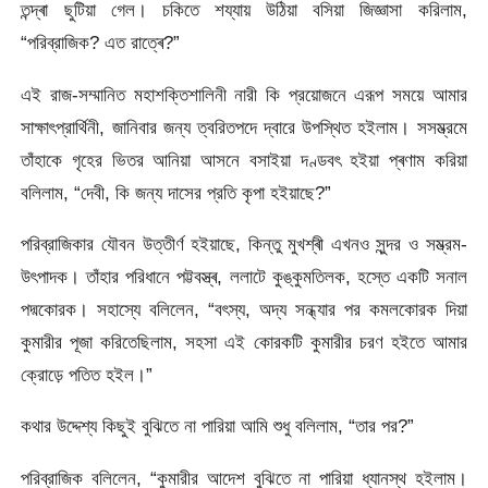
তন্দ্ৰা ছুটিয়া গেল। চকিতে শয্যায় উঠিয়া বসিয়া জিজ্ঞাসা করিলাম,
“পরিব্রাজিক? এত রাত্ৰে?”
এই রাজ-সম্মানিত মহাশক্তিশালিনী নারী কি প্রয়োজনে এরূপ সময়ে আমার
সাক্ষাৎপ্রার্থিনী, জানিবার জন্য ত্বরিতপদে দ্বারে উপস্থিত হইলাম। সসম্ভ্রমে
তাঁহাকে গৃহের ভিতর আনিয়া আসনে বসাইয়া দণ্ডবৎ হইয়া প্ৰণাম করিয়া
বলিলাম, “দেবী, কি জন্য দাসের প্রতি কৃপা হইয়াছে?”
পরিব্রাজিকার যৌবন উত্তীর্ণ হইয়াছে, কিন্তু মুখশ্ৰী এখনও সুন্দর ও সম্ভ্রম-
উৎপাদক। তাঁহার পরিধানে পট্টবস্ত্ৰ, ললাটে কুঙ্কুমতিলক, হস্তে একটি সনাল
পদ্মকোরক। সহাস্যে বলিলেন, “বৎস্য, অদ্য সন্ধ্যার পর কমলকোরক দিয়া
কুমারীর পূজা করিতেছিলাম, সহসা এই কোরকটি কুমারীর চরণ হইতে আমার
ক্রোড়ে পতিত হইল।”
কথার উদ্দেশ্য কিছুই বুঝিতে না পারিয়া আমি শুধু বলিলাম, “তার পর?”
পরিব্রাজিক বলিলেন, “কুমারীর আদেশ বুঝিতে না পারিয়া ধ্যানস্থ হইলাম।