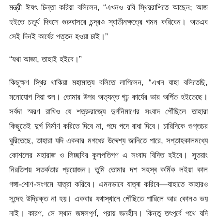
মন্ত্রী ঈষৎ চিন্তা করিয়া বলিলেন, “এখনও রবি স্থিররাশিতে আছেন; আজ
হইতে চতুর্থ দিবসে গুরুবাসরে চন্দ্রও স্বাতীনক্ষত্রে গমন করিবেন। অতএব
সেই দিনই কার্যের পত্তন হওয়া চাই।”
“যথা আজ্ঞা, তাহাই হইবে।”
কিছুক্ষণ স্থির থাকিয়া মহামাত্য বলিতে লাগিলেন, “এখন যাহা বলিতেছি,
মনোযোগ দিয়া শুন। তোমার উপর অত্যন্ত গূঢ় কার্যের ভার অর্পিত হইতেছে।
সর্বদা স্মরণ রাখিও যে শত্রুরাজ্যে দুৰ্গনিমাণের সংবাদ পৌঁছিলে তাহারা
কিছুতেই দুর্গ নির্মাণ করিতে দিবে না, পদে পদে বাধা দিবে। চারিদিকে গুপ্তচর
ঘুরিতেছে, তাহারা যদি একবার মগধের উদ্দেশ্য জানিতে পারে, সপ্তাহকালমধ্যে
কোশলের মহারাজ ও লিচ্ছবির কুলপতিগণ এ সংবাদ বিদিত হইবে। সুতরাং
নিরতিশয় সতর্কতার প্রয়োজন। তুমি তোমার দশ সহস্ৰ কর্মিক লইয়া কাল
গঙ্গা-শোণ-সংগমে যাত্রা করিবে। এমনভাবে যাত্ৰা করিবে—যাহাতে কাহারও
সন্দেহ উদ্রিক্ত না হয়। একবার যথাস্থানে পৌঁছিতে পারিলে আর কোনও ভয়
নাই। কারণ, সে স্থান জঙ্গলপূর্ণ, প্রায় জনহীন। কিন্তু তৎপূর্বে পথে যদি