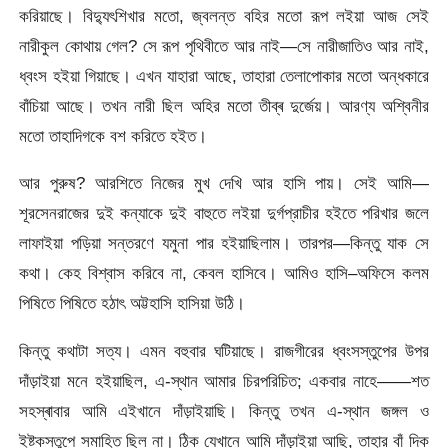
করিয়াছে। বিদ্যুৎশিখার মতো, জ্বলন্ত বহির মতো রূপ লইয়া আজ সেই
নারীকুল কোথায় গেল? সে রূপ পৃথিবীতে আর নাই—সে নারীজাতিও আর নাই,
ধ্বংস হইয়া গিয়াছে। এখন যাহারা আছে, তাহারা তেলাপোকার মতো অন্ধকারে
বাঁচিয়া আছে। তখন নারী ছিল অহির মতো তীব্ৰ দুর্জেয়। আরণ্য অশ্বিনীর
মতো তাহাদিগকে বশ করিতে হইত।
আর পুরুষ? আরশিতে নিজের মুখ দেখি আর হাসি পায়। সেই আমি—
শূরসেনরাজের দুই কন্যাকে দুই বাহুতে লইয়া দুর্গপ্রাচীর হইতে পরিখার জলে
লাফাইয়া পড়িয়া সন্তরণে যমুনা পার হইয়াছিলাম। তারপর—কিন্তু যাক সে
কথা। কেহ বিশ্বাস করিবে না, কেবল হাসিবে। আমিও হাসি–অফিসে কলম
পিষিতে পিষিতে হঠাৎ অট্টহাসি হাসিয়া উঠি।
কিন্তু কথাটা সত্য। এমন বহুবার ঘটিয়াছে। রাজগীরের ধ্বংসস্তুপের উপর
দাঁড়াইয়া মনে হইয়াছিল, এ-স্থান আমার চিরপরিচিত; একবার নাহে——শত
সহস্ৰাবার আমি এইখানে দাঁড়াইয়াছি। কিন্তু তখন এ-স্থান জঙ্গল ও
ইষ্টকস্তুপে সমাহিত ছিল না। ঠিক যেখানে আমি দাঁড়াইয়া আছি, তাহার বাঁ দিক