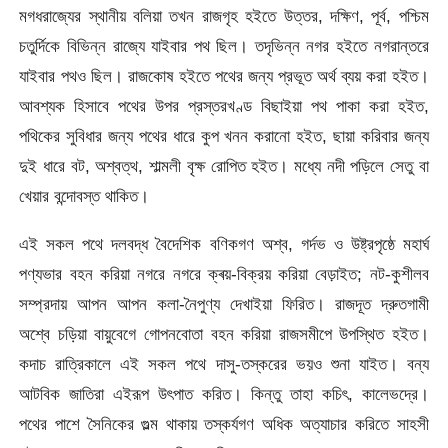
মগধরাজ্যের স্থানীয় বলিয়া তখন রাজগৃহ হইতে উত্তর, দক্ষিণ, পূর্ব, পশ্চিম
চতুর্দিকে বিভিন্ন রাজ্যে যাইবার পথ ছিল। তদৃভিন্ন নগর হইতে নগরান্তরে
যাইবার পথও ছিল। রাজকোষ হইতে পথের জন্য প্রভূত অর্থ ব্যয় করা হইত।
আবশ্যক হিসাবে পথের উপর প্রস্তরখণ্ড বিছাইয়া পথ পাকা করা হইত,
পথিকের সুবিধার জন্য পথের ধারে কুপ খনন করানো হইত, ছায়া করিবার জন্য
দুই ধারে বট, অশ্বত্থ, শাল্মলী বৃক্ষ রোপিত হইত। মধ্যে নদী পড়িলে সেতু বা
খেয়ার বন্দোবস্ত থাকিত।
এই সকল পথে দলবদ্ধ বৈদেশিক বণিকগণ অশ্ব, গর্দভ ও উষ্ট্রপৃষ্ঠে মহার্ঘ
পণ্যভার বহন করিয়া নগরে নগরে ক্ৰয়-বিক্রয় করিয়া বেড়াইত; নট-কুশীলব
সম্প্রদায় আপন আপন কলা-নৈপুণ্য দেখাইয়া ফিরিত। রাজদূত দ্রুতগামী
অশ্বে চড়িয়া বায়ুবেগে গোপনবোতা বহন করিয়া রাজসমীপে উপস্থিত হইত।
কদাচ রাত্রিকালে এই সকল পথে দাসু-তস্করের ভয়ও শুনা যাইত। বন্য
আটবিক জাতিরা এইরূপ উৎপাত করিত। কিন্তু তাহা কচিৎ, কালেভদ্রে।
পথের পাশে সৈনিকের গুল্ম থাকায় তস্কর্যগণ অধিক অত্যাচার করিতে সাহসী