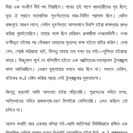
দিয়া এক সংকীর্ণ দীর্ঘ পথ গিয়াছিল। পথের দুই পাশে ব্যবহারীদের গৃহ ছিল;
দূরে ঐ স্থানে মহাধানিক সুবর্ণদত্তের দারু-নির্মিত প্রাসাদ ছিল। যেদিন
রাজগৃহে আগুন লাগে, সেদিন সুবর্ণদত্ত আসবপানে বিবশি হইয়া কক্ষদ্বার রুদ্ধ
করিয়া ঘুমাইতেছিল। তাহার সঙ্গে ছিল চারিজন রূপাজীবা নগরকামিনী। নগর
ভস্মীভূত হইবার পর পৌরজন তাহাদের মৃতদেহ কক্ষ হইতে বাহির করিল। দেখা
গেল, শ্রেষ্ঠ মরিয়াছে বটে, কিন্তু তাহার দেহ দগ্ধ হয় নাই—সুসিদ্ধ হইয়াছে
মাত্র। কিছুকাল পূর্বে সে বলিদ্বীপ হইতে এক অক্টোত্তর-সহস্রনাল ইন্দ্ৰচ্ছন্দা
মালা আনিয়াছিল। সেরূপ মুক্তাহার মগধে আর ছিল না। সকলে দেখিল,
বণিকের কণ্ঠ বেষ্টন করিয়া আছে সেই ইন্দ্ৰচ্ছন্দার মুক্তাভস্ম।
কিন্তু ক্রমেই আমি অসংযত হইয়া পড়িতেছি। শূরসেনের সহিত মগধ,
অগ্নিদাহের সহিত রাজকন্যা-হরণ মিশাইয়া ফেলিতেছি। এমন করিলে তো
চলিবে না।
আসল কথাটা আর একবার বলিয়া লই–আমি জাতিস্মর! মিউজিয়ামে রক্ষিত এক
শিলাশিল্প দেখিয়া আমার বুকের ভিতরটা আলোড়িত হইয়া উঠে, কণ্ঠ বাষ্পপরুদ্ধ