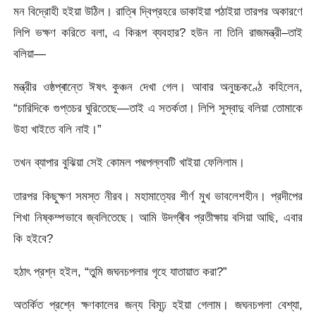
মন বিদ্রোহী হইয়া উঠিল। রাত্ৰি দ্বিপ্রহরে ডাকাইয়া পঠাইয়া তারপর অকারণে
লিপি ভক্ষণ করিতে বলা, এ কিরূপ ব্যবহার? হউন না তিনি রাজমন্ত্রী–তাই
বলিয়া—
মন্ত্রীর ওষ্ঠপ্ৰান্তে ঈষৎ কুঞ্চন দেখা গেল। আবার অনুচ্চকণ্ঠে কহিলেন,
“চারিদিকে গুপ্তচর ঘুরিতেছে—তাই এ সতর্কতা। লিপি সুস্বাদু বলিয়া তোমাকে
উহা খাইতে বলি নাই।”
তখন ব্যাপার বুঝিয়া সেই কোমল পদ্মপল্লবটি খাইয়া ফেলিলাম।
তারপর কিছুক্ষণ সমস্ত নীরব। মহামাত্যের শীর্ণ মুখ ভাবলেশহীন। প্রদীপের
শিখা নিষ্কম্পভাবে জ্বলিতেছে। আমি উদগ্ৰীব প্রতীক্ষায় বসিয়া আছি, এবার
কি হইবে?
হঠাৎ প্রশ্ন হইল, “তুমি জঘনচপলার গৃহে যাতায়াত করা?”
অতর্কিত প্রশ্নে ক্ষণকালের জন্য বিমূঢ় হইয়া গেলাম। জঘনচপলা বেশ্যা,