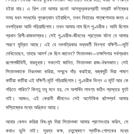
হইয়া যায়। এ শিল্প তো আমার রচনা! আসমুদ্রকরগ্রাহী সম্রাট কণিষ্কের
সময় যখন সদ্ধর্মের পুনরুত্থান হইয়াছিল, তখন বিহারের গাত্ৰশোভার জন্য এ
নবপত্রিকা আমি গড়িয়াছিলাম। তখন আমার নাম ছিল পুণ্ডরীক। আমি ছিলাম
প্রধান শিল্পী-রাজভাস্কর। সেই পুণ্ডরীক-জীবনের প্রত্যেক ঘটনা যে আমার
স্মরণে মুদ্রিত আছে। এই যে নবপত্রিকার মধ্যবর্তী বিনগ্না যক্ষিণী—মূর্তি
দেখিতেছেন, তাহার আদর্শ কে ছিল জানেন? সিতাংশুকা—তক্ষশিলার সর্বপ্রধান
রূপোপজীবিনী, বারমুখ্যা। সকলেই জানিত, সিতাংশুকা রাজ-ঔরসজাত। সেই
সিতাংশুকাকে নিরংশুকা করিয়া, সম্মুখে দাঁড় করাইয়া, বজ্ৰসুচী দিয়া পাষাণ
কাটিয়া কাটিয়া এই যক্ষিণী-মূর্তি গড়িয়াছিলাম। পুণ্ডরীক ভিন্ন এ মূর্তি আর কে
গড়িতে পারিত? কিন্তু তবু মনে হয়, সে অপার্থিব লাবণ্য কঠিন প্রস্তরে ফুটে
নাই। আজও, এই কেরানী জীবনেও সেই অলৌকিক রূপৈশ্বৰ্য আমার
মস্তিষ্কের মধ্যে অঙ্কিত আছে।
আবার কেমন করিয়া বিষ-ধুম দিয়া সিতাংশুকা আমার প্রাণসংহার করিল, সে
কথাও ভুলি নাই। সুরম্য কক্ষ, চতুষ্কোণে স্ফটিক-গোলকের মধ্যে