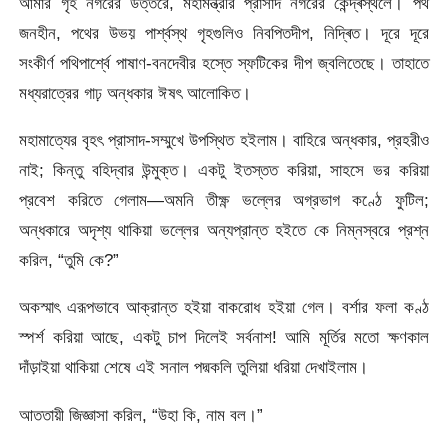
আমার গৃহ নগরের উত্তরে, মহামন্ত্রীর প্রাসাদ নগরের কেন্দ্ৰস্থলে। পথ
জনহীন, পথের উভয় পার্শ্বস্থ গৃহগুলিও নিবপিতদীপ, নিদ্ৰিত। দূরে দূরে
সংকীর্ণ পথিপার্শ্বে পাষাণ-বনদেবীর হস্তে স্ফটিকের দীপ জ্বলিতেছে। তাহাতে
মধ্যরাত্রের গাঢ় অন্ধকার ঈষৎ আলোকিত।
মহামাত্যের বৃহৎ প্রাসাদ-সম্মুখে উপস্থিত হইলাম। বাহিরে অন্ধকার, প্রহরীও
নাই; কিন্তু বহিদ্বার উন্মুক্ত। একটু ইতস্তত করিয়া, সাহসে ভর করিয়া
প্রবেশ করিতে গেলাম—অমনি তীক্ষ্ণ ভল্লের অগ্রভাগ কণ্ঠে ফুটিল;
অন্ধকারে অদৃশ্য থাকিয়া ভল্লের অন্যপ্রান্ত হইতে কে নিম্নস্বরে প্রশ্ন
করিল, “তুমি কে?”
অকস্মাৎ এরূপভাবে আক্রান্ত হইয়া বাকরোধ হইয়া গেল। বর্শার ফলা কণ্ঠ
স্পর্শ করিয়া আছে, একটু চাপ দিলেই সর্বনাশ! আমি মূর্তির মতো ক্ষণকাল
দাঁড়াইয়া থাকিয়া শেষে এই সনাল পদ্মকলি তুলিয়া ধরিয়া দেখাইলাম।
আততায়ী জিজ্ঞাসা করিল, “উহা কি, নাম বল।”