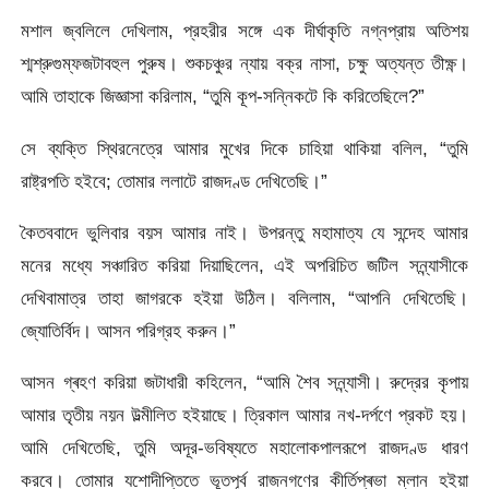
মশাল জ্বলিলে দেখিলাম, প্রহরীর সঙ্গে এক দীর্ঘাকৃতি নগ্নপ্রায় অতিশয়
শ্মশ্রুগুম্ফজটাবহুল পুরুষ। শুকচঞ্চুর ন্যায় বক্র নাসা, চক্ষু অত্যন্ত তীক্ষ্ণ।
আমি তাহাকে জিজ্ঞাসা করিলাম, “তুমি কূপ-সন্নিকটে কি করিতেছিলে?”
সে ব্যক্তি স্থিরনেত্রে আমার মুখের দিকে চাহিয়া থাকিয়া বলিল, “তুমি
রাষ্ট্রপতি হইবে; তোমার ললাটে রাজদণ্ড দেখিতেছি।”
কৈতববাদে ভুলিবার বয়স আমার নাই। উপরন্তু মহামাত্য যে সন্দেহ আমার
মনের মধ্যে সঞ্চারিত করিয়া দিয়াছিলেন, এই অপরিচিত জটিল সন্ন্যাসীকে
দেখিবামাত্র তাহা জাগরকে হইয়া উঠিল। বলিলাম, “আপনি দেখিতেছি।
জ্যোতির্বিদ। আসন পরিগ্রহ করুন।”
আসন গ্ৰহণ করিয়া জটাধারী কহিলেন, “আমি শৈব সন্ন্যাসী। রুদ্রের কৃপায়
আমার তৃতীয় নয়ন উল্মীলিত হইয়াছে। ত্রিকাল আমার নখ-দর্পণে প্রকট হয়।
আমি দেখিতেছি, তুমি অদূর-ভবিষ্যতে মহালোকপালরূপে রাজদণ্ড ধারণ
করবে। তোমার যশোদীপ্তিতে ভূতপূর্ব রাজনগণের কীর্তিপ্ৰভা ম্লান হইয়া