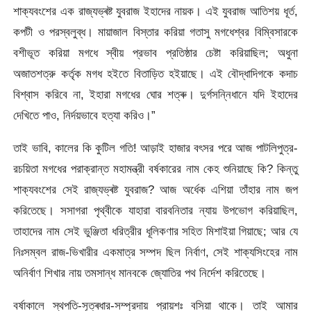
শাক্যবংশের এক রাজ্যভ্ৰষ্ট যুবরাজ ইহাদের নায়ক। এই যুবরাজ আতিশয় ধূর্ত,
কপটী ও পরস্বলুব্ধ। মায়াজাল বিস্তার করিয়া গতাসু মগধেশ্বর বিম্বিসারকে
বশীভূত করিয়া মগধে স্বীয় প্রভাব প্রতিষ্ঠার চেষ্টা করিয়াছিল; অধুনা
অজাতশত্রু কর্তৃক মগধ হইতে বিতাড়িত হইয়াছে। এই বৌদ্ধাদিগকে কদাচ
বিশ্বাস করিবে না, ইহারা মগধের ঘোর শত্ৰু। দুৰ্গসন্নিধানে যদি ইহাদের
দেখিতে পাও, নির্দয়ভাবে হত্যা করিও।”
তাই ভাবি, কালের কি কুটিল গতি! আড়াই হাজার বৎসর পরে আজ পাটলিপুত্র-
রচয়িতা মগধের পরাক্রান্ত মহামন্ত্রী বর্ষকারের নাম কেহ শুনিয়াছে কি? কিন্তু
শাক্যবংশের সেই রাজ্যভ্ৰষ্ট যুবরাজ? আজ অর্ধেক এশিয়া তাঁহার নাম জপ
করিতেছে। সসাগরা পৃথ্বীকে যাহারা বারবনিতার ন্যায় উপভোগ করিয়াছিল,
তাহাদের নাম সেই ভুঞ্জিতা ধরিত্রীর ধূলিকণার সহিত মিশাইয়া গিয়াছে; আর যে
নিঃসম্বল রাজ-ভিখারীর একমাত্র সম্পদ ছিল নির্বাণ, সেই শাক্যসিংহের নাম
অনির্বাণ শিখার নায় তমসান্ধ মানবকে জ্যোতির পথ নির্দেশ করিতেছে।
বর্ষাকালে স্থপতি-সূত্ৰধার-সম্প্রদায় প্রায়শঃ বসিয়া থাকে। তাই আমার