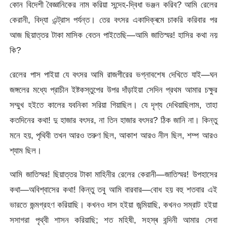
কোন বিদেশী বৈজ্ঞানিকের নাম করিয়া সন্দেহ-দ্বিধা ভঞ্জন করিব? আমি রেলের
কেরানী, বিদ্যা এন্ট্রাস পর্যন্ত। তের বৎসর একাদিক্ৰমে চাকরি করিবার পর
আজ ছিয়াত্তর টাকা মাসিক বেতন পাইতেছি—আমি জাতিস্মর! হাসির কথা নয়
কি?
রেলের পাস পাইয়া যে বৎসর আমি রাজগীরের ভগ্নাবশেষ দেখিতে যাই—ঘন
জঙ্গলের মধ্যে প্রাচীন ইষ্টকস্তুপের উপর দাঁড়াইয়া সেদিন প্রথম আমার চক্ষুর
সম্মুখ হইতে কালের যবনিকা সরিয়া গিয়াছিল। যে দৃশ্য দেখিয়াছিলাম, তাহা
কতদিনের কথা! দু হাজার বৎসর, না তিন হাজার বৎসর? ঠিক জানি না। কিন্তু
মনে হয়, পৃথিবী তখন আরও তরুণ ছিল, আকাশ আরও নীল ছিল, শম্প আরও
শ্যাম ছিল।
আমি জাতিস্মর! ছিয়াত্তর টাকা মাহিনীর রেলের কেরানী—জাতিস্মর! উপহাসের
কথা—অবিশ্বাসের কথা! কিন্তু তবু আমি বারবার—বোধ হয় বহু শতবার এই
ভারতে জন্মগ্রহণ করিয়াছি। কখনও দাস হইয়া জন্মিয়াছি, কখনও সম্রাট হইয়া
সসাগরা পৃথ্বী শাসন করিয়াছি; শত মহিষী, সহস্ৰ বন্দিনী আমার সেবা