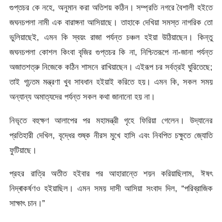
গুপ্তচর কে নহে, অনুমান করা অতিশয় কঠিন। সম্প্রতি নগরে বৈশালী হইতে
জঘনচপলা নামী এক বারাঙ্গনা আসিয়াছে। তাহাকে দেখিয়া সমস্ত নাগরিক তো
ভুলিয়াছেই, এমন কি স্বয়ং রাজা পর্যন্ত চঞ্চল হইয়া উঠিয়াছেন। কিন্তু
জঘনচপলা কোশল কিংবা বৃজির গুপ্তচর কি না, নিশ্চিতরূপে না-জানা পর্যন্ত
অজাতশত্রু নিজেকে কঠিন শাসনে রাখিয়াছেন। এইরূপ চর সর্বত্রই ঘুরিতেছে;
তাই গূঢ়তম মন্ত্রণা খুব সাবধান হইয়াই করিতে হয়। এমন কি, সকল সময়
অন্যান্য অমাত্যদের পর্যন্ত সকল কথা জানানো হয় না।
নিভৃতে বহুক্ষণ আলাপের পর মহামন্ত্রী গৃহে ফিরিয়া গেলেন। উদ্যানের
প্রতিহারী দেখিল, বৃদ্ধের শুষ্ক নীরস মুখে হাসি এবং নিবপিত চক্ষুতে জ্যোতি
ফুটিয়াছে।
প্রহর রাত্রি অতীত হইবার পর আহারান্তে শয়ন করিয়াছিলাম, ঈষৎ
নিদ্ৰাকর্ষণও হইয়াছিল। এমন সময় দাসী আসিয়া সংবাদ দিল, “পরিব্রাজিক
সাক্ষাৎ চান।”