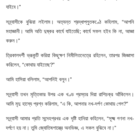
যাইবে।”
সন্ন্যাসীকে বুঝিয়া লইলাম। অত্যন্ত শ্রদ্ধাপ্লুতকণ্ঠে কহিলাম, “আপনি
মহাজ্ঞানী। আমি অতি দুষ্কর কার্যে যাইতেছি; কার্যে সফল হইব কি না, আজ্ঞা
করুন।”
ত্রিকালদর্শী ভ্রূকুটি করিয়া কিছুক্ষণ নিমীলিতনেত্রে রহিলেন, তারপর জিজ্ঞাসা
করিলেন, “কোথায় যাইতেছ?”
আমি হাসিয়া বলিলাম, “আপনিই বলুন।”
সন্ন্যাসী তখন মৃত্তিকার উপর এক খণ্ড প্রস্তর দিয়া রাশিচক্র আঁকিলেন।
আমি মৃদু হাস্যে প্রশ্ন করিলাম, “এ কি, আপনার নখ-দর্পণ কোথায় গেল?”
সন্ন্যাসী আমার প্রতি সন্দেহপ্রখর এক দৃষ্টি হানিয়া কহিলেন, “সূক্ষ্ম গণনা নখ-
দর্পণে হয় না। তুমি জ্যোতিষশাস্ত্রে অনভিজ্ঞ, এ সকল বুঝিবে না।”