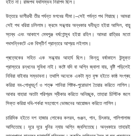
হইত না। রাজপথ যথাসম্ভব নিরাপদ ছিল।
উত্তরে ভাগীরথী তীর পর্যন্ত মগধের সীমা।–সেই পর্যন্ত পথ গিয়াছে। আমরা
সেই পথ ধরিয়া চলিলাম। ক্রমে সন্ধ্যার অন্ধকার ঘনীভূত হইয়া আসিল, বায়ু
স্তব্ধ এবং আকাশে মেঘপুঞ্জ বর্ষণোন্মুখ হইয়া রহিল। আমরা রাত্রির মতো
পথসন্নিকটে এক বিস্তীর্ণ প্রান্তরে আশ্রয় লইলাম।
প্ৰত্যেকের সহিত এক সন্ধ্যার আহার্য ছিল। কিন্তু বর্ষাকালে উন্মুক্ত
প্রাস্তরে রন্ধনের সুবিধা নাই। কষ্টে যদি বা অগ্নি জ্বালা যায়, বৃষ্টি পড়িলেই
নিবিয়া যাইবার সম্ভাবনা। তথাপি অনেকে একটা মৃত বৃক্ষ হইতে কাষ্ঠ সংগ্ৰহ
করিয়া যব-গোধূমচূর্ণ ও শত্ৰু শানিয়া পিষ্টক-পুরোডাশ তৈয়ার করিতে লাগিল।
আবার যাহারা অতটা পরিশ্রম স্বীকার করিতে অনিচ্ছুক, তাহারা চিপিটক জলে
সিক্ত করিয়া দধি-শর্করা সহযোগে ভোজনের আয়োজন করিতে লাগিল।
চারিদিক হইতে দশ হাজার লোকের কলরব, গুঞ্জন, গান, চিৎকার, গালিগালাজ
আসিতেছে। দূরে দূরে ধুনির ন্যায় অগ্নি জ্বলিতেছে। অন্ধকারে তাহারই
আশেপাশে মানুষের ছায়ামূর্তি ঘূরিতেছে। ক্কচিৎ অগ্নিতে তৈল বা ঘৃত প্রদানের