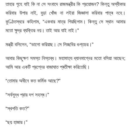
তাহার গৃহে যাই কি না সে সংবাদে রাজমন্ত্রীর কি প্রয়োজন? কিন্তু অস্বীকার
করিবার উপায় নাই, বুড়া খোঁজ না লইয়া জিজ্ঞাসা করিবার পাত্ৰ নহে।
কুণ্ঠিতস্বরে কহিলাম, “একবার মাত্র গিয়ছিলাম। কিন্তু সে স্থান আমার
মতো ক্ষুদ্র ব্যক্তির নয়। তাই আর যাই নাই।”
মন্ত্রী বলিলেন, “ভালো করিয়াছ। সে লিচ্ছবির গুপ্তচর।”
আবার কিছুক্ষণ সমস্ত নিস্তব্ধ। মহামাত্য ধ্যানমাগ্নের মতো বসিয়া আছেন;
আমি আর একটি প্রশ্নের বাজাঘাত প্ৰতীক্ষা করিতেছি।
“তোমার অধীনে কত কর্মিক আছে?”
“সর্বসুদ্ধ প্রায় দশ সহস্ৰ।”
“স্থপতি কত?”
“ছয় হাজার।”