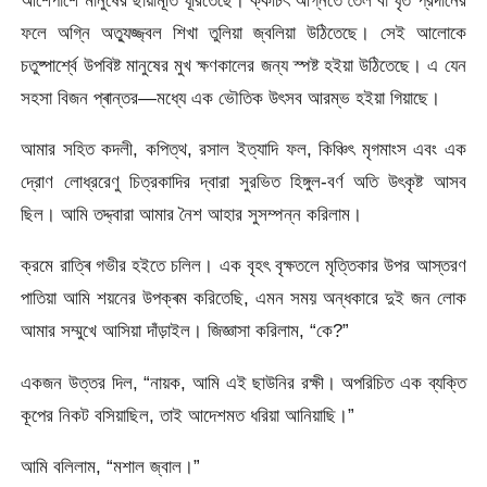
ফলে অগ্নি অত্যুজ্জ্বল শিখা তুলিয়া জ্বলিয়া উঠিতেছে। সেই আলোকে
চতুষ্পার্শ্বে উপবিষ্ট মানুষের মুখ ক্ষণকালের জন্য স্পষ্ট হইয়া উঠিতেছে। এ যেন
সহসা বিজন প্ৰান্তর—মধ্যে এক ভৌতিক উৎসব আরম্ভ হইয়া গিয়াছে।
আমার সহিত কদলী, কপিত্থ, রসাল ইত্যাদি ফল, কিঞ্চিৎ মৃগমাংস এবং এক
দ্রোণ লোধ্ররেণু চিত্রকাদির দ্বারা সুরভিত হিঙ্গুল-বর্ণ অতি উৎকৃষ্ট আসব
ছিল। আমি তদ্দ্বারা আমার নৈশ আহার সুসম্পন্ন করিলাম।
ক্রমে রাত্ৰি গভীর হইতে চলিল। এক বৃহৎ বৃক্ষতলে মৃত্তিকার উপর আস্তরণ
পাতিয়া আমি শয়নের উপক্ৰম করিতেছি, এমন সময় অন্ধকারে দুই জন লোক
আমার সম্মুখে আসিয়া দাঁড়াইল। জিজ্ঞাসা করিলাম, “কে?”
একজন উত্তর দিল, “নায়ক, আমি এই ছাউনির রক্ষী। অপরিচিত এক ব্যক্তি
কূপের নিকট বসিয়াছিল, তাই আদেশমত ধরিয়া আনিয়াছি।”
আমি বলিলাম, “মশাল জ্বাল।”