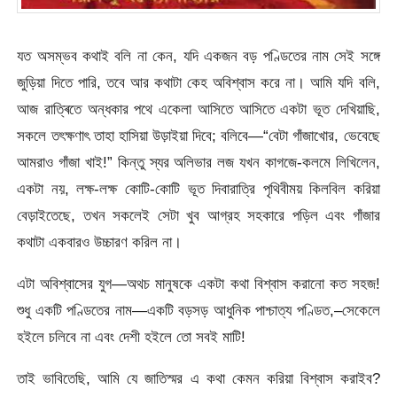
যত অসম্ভব কথাই বলি না কেন, যদি একজন বড় পণ্ডিতের নাম সেই সঙ্গে
জুড়িয়া দিতে পারি, তবে আর কথাটা কেহ অবিশ্বাস করে না। আমি যদি বলি,
আজ রাত্ৰিতে অন্ধকার পথে একেলা আসিতে আসিতে একটা ভূত দেখিয়াছি,
সকলে তৎক্ষণাৎ তাহা হাসিয়া উড়াইয়া দিবে; বলিবে—“বেটা গাঁজাখোর, ভেবেছে
আমরাও গাঁজা খাই!” কিন্তু স্যর অলিভার লজ যখন কাগজে-কলমে লিখিলেন,
একটা নয়, লক্ষ-লক্ষ কোটি-কোটি ভূত দিবারাত্রি পৃথিবীময় কিলবিল করিয়া
বেড়াইতেছে, তখন সকলেই সেটা খুব আগ্রহ সহকারে পড়িল এবং গাঁজার
কথাটা একবারও উচ্চারণ করিল না।
এটা অবিশ্বাসের যুগ—অথচ মানুষকে একটা কথা বিশ্বাস করানো কত সহজ!
শুধু একটি পণ্ডিতের নাম—একটি বড়সড় আধুনিক পাশ্চাত্য পণ্ডিত,–সেকেলে
হইলে চলিবে না এবং দেশী হইলে তো সবই মাটি!
তাই ভাবিতেছি, আমি যে জাতিস্মর এ কথা কেমন করিয়া বিশ্বাস করাইব?