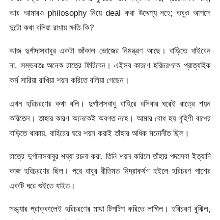
আর আমারও philosophy নিয়ে deal করা উদ্দেশ্য নহে; তবুও আপসে
দুটো কথা বলিয়া রাখায় ক্ষতি কি?
আজ দুর্গাদাসবাবুর একটা জাঁকাল ভোজের নিমন্ত্রণ আছে। বাড়িতে খাইবেন
না, সম্ভবতঃ অনেক রাত্রে ফিরিবেন। এইসব কারণে হরিচরণকে প্রাত্যহিক
কর্ম সারিয়া রাখিয়া শয়ন করিতে বলিয়া গেছেন।
এখন হরিচরণের কথা বলি। দুর্গাদাসবাবু বাহিরে বসিবার ঘরেই রাত্রে শয়ন
করিতেন। তাহার কারণ অনেকেই অবগত নহে। আমার বোধ হয় গৃহিণী বাপের
বাড়িতে থাকায়, বাহিরের ঘরে শয়ন করাই তাঁহার অধিক মনোনীত ছিল।
রাত্রে দুর্গাদাসবাবুর শয্যা রচনা করা, তিনি শয়ন করিলে তাঁহার পদসেবা ইত্যাদি
কাজ হরিচরণের ছিল। পরে বাবুর রীতিমত নিদ্রাকর্ষণ হইলে হরিচরণ পাশের
একটি ঘরে শুইতে যাইত।
সন্ধ্যার প্রাক্কালেই হরিচরণের মাথা টিপটিপ করিতে লাগিল। হরিচরণ বুঝিল,