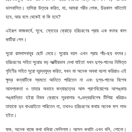
ভালবাসিত। হাসিয়া উত্তর করিত, মা, আমরা গরীব লোক, চিরকাল খাটতেই
হবে, আর বসে থেকেই বা কি হবে?
এইরূপ কাজকর্মে, সুখে, স্নেহের ক্রোড়ে হরিচরণের প্রায় এক বৎসর কাল
কাটিয়া গেল।
সুরো রামদাসবাবুর ছোট মেয়ে। সুরোর বয়স এখন প্রায় পাঁচ-ছয় বৎসর।
হরিচরণের সহিত সুরোর বড় আত্মীয়ভাব দেখা যাইত! যখন দুগ্ধ-পানের নিমিত্ত
গৃহিণীর সহিত সুরো দ্বন্দ্বযুদ্ধ করিত, যখন মা অনেক অযথা বচসা করিয়াও এই
ক্ষুদ্র কন্যাটিকে স্বমতে আনিতে পারিতেন না এবং দুগ্ধ-পানের বিশেষ
আবশ্যকতা ও তাহার অভাবে কন্যারত্নের আশু প্রাণবিয়োগের আশঙ্কায়
শঙ্কান্বিত হইয়া বিষম ক্রোধে সুরবালার গণ্ডদ্বয়বিশেষ টিপিয়া ধরিয়াও
তাহাকে দুধ খাওয়াইতে পারিতেন না, তখনও হরিচরণের কথায় অনেক ফল লাভ
হইত।
যাক, অনেক বাজে কথা বকিয়া ফেলিলাম। আসল কথাটা এখন বলি, শোনো।