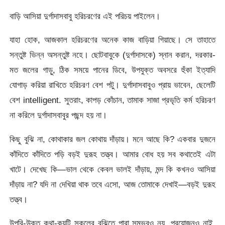
বাড়ি আসিয়া দুর্গাদাসবাবু হরিচরণের এই পরিচয় পাইলেন।
যাহা হোক, আজকাল হরিচরণের অনেক কাজ বাড়িয়া গিয়াছে। সে তাহাতে
সন্তুষ্ট ভিন্ন অসন্তুষ্ট নহে। ছোটবাবুকে (দুর্গাদাসকে) স্নান করান, দরকার-
মত জলের গাড়ু, ঠিক সময়ে পানের ডিবে, উপযুক্ত অবসরে হুঁকা ইত্যাদি
যোগাড় করিয়া রাখিতে হরিচরণ বেশ পটু। দুর্গাদাসবাবুও প্রায় ভাবেন, ছেলেটি
বেশ intelligent. সুতরাং, কাপড় কোঁচান, তামাক সাজা প্রভৃতি কর্ম হরিচরণ
না করিলে দুর্গাদাসবাবুর পছন্দ হয় না।
কিছু বুঝি না, কোথাকার জল কোথায় দাঁড়ায়। মনে আছে কি? একবার দুজনে
কাঁদিতে কাঁদিতে পড়ি বড়ই দুরূহ তত্ত্ব। আমার বোধ হয় সব কথাতেই এটা
খাটে। দেখেছ কি—ভাল থেকে কেবল ভালই দাঁড়ায়, মন্দ কি কখনও আসিয়া
দাঁড়ায় না? যদি না দেখিয়া থাক তবে এসো, আজ তোমাকে দেখাই—বড়ই দুরূহ
তত্ত্ব।
উপরি-উক্ত কথা-কয়টি সকলের বুঝিতে পারা সম্ভবও নয়, প্রয়োজনও নাই,