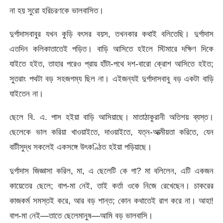
না হয় সুরো হরিচরণকে ভালবাসিত।
দুর্গাদাসবাবুর যখন কুড়ি বৎসর বয়স, তখনকার কথাই বলিতেছি। দুর্গাদাস
এতদিন কলিকাতাতেই পড়িত। বাড়ি আসিতে হইলে স্টিমারে দক্ষিণ দিকে
যাইতে হইত, তাহার পরেও প্রায় হাঁটা-পথে দশ-বারো ক্রোশ আসিতে হইত;
সুতরাং পথটা বড় সহজগম্য ছিল না। এইজন্যই দুর্গাদাসবাবু বড় একটা বাড়ি
যাইতেন না।
ছেলে বি. এ. পাস হইয়া বাড়ি আসিয়াছে। মাতাঠাকুরানী অতিশয় ব্যস্ত।
ছেলেকে ভাল করিয়া খাওয়াইতে, দাওয়াইতে, যত্ন-আত্মীয়তা করিতে, যেন
বাটীসুদ্ধ সকলেই একসঙ্গে উৎকণ্ঠিত হইয়া পড়িয়াছে।
দুর্গাদাস জিজ্ঞাসা করিল, মা, এ ছেলেটি কে গা? মা বলিলেন, এটি একজন
কায়েতের ছেলে; বাপ-মা নেই, তাই কর্তা ওকে নিজে রেখেছেন। চাকরের
কাজকর্ম সমস্তই করে, আর বড় শান্ত; কোন কথাতেই রাগ করে না। আহা!
বাপ-মা নেই—তাতে ছেলেমানুষ—আমি বড় ভালবাসি।