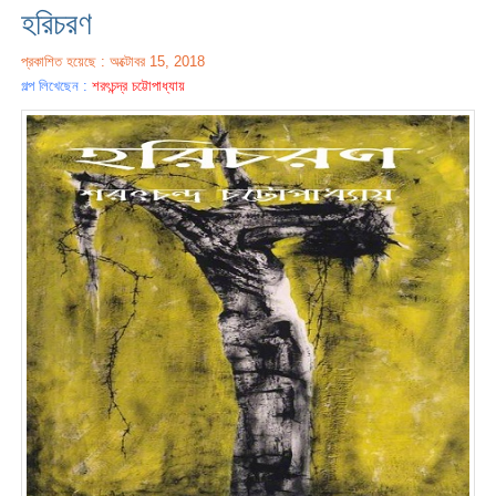
হরিচরণ
প্রকাশিত হয়েছে : অক্টোবর 15, 2018
গল্প লিখেছেন :
শরৎচন্দ্র চট্টোপাধ্যায়