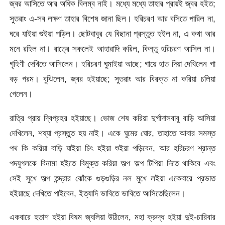
জ্বর আসিতে আর অধিক বিলম্ব নাই। মধ্যে মধ্যে তাহার প্রায়ই জ্বর হইত;
সুতরাং এ-সব লক্ষণ তাহার বিশেষ জানা ছিল। হরিচরণ আর বসিতে পারিল না,
ঘরে যাইয়া শুইয়া পড়িল। ছোটবাবুর যে বিছানা প্রস্তুত হইল না, এ কথা আর
মনে রহিল না। রাত্রে সকলেই আহারাদি করিল, কিন্তু হরিচরণ আসিল না।
গৃহিণী দেখিতে আসিলেন। হরিচরণ ঘুমাইয়া আছে; গায়ে হাত দিয়া দেখিলেন গা
বড় গরম। বুঝিলেন, জ্বর হইয়াছে; সুতরাং আর বিরক্ত না করিয়া চলিয়া
গেলেন।
রাত্রি প্রায় দ্বিপ্রহর হইয়াছে। ভোজ শেষ করিয়া দুর্গাদাসবাবু বাড়ি আসিয়া
দেখিলেন, শয্যা প্রস্তুত হয় নাই। একে ঘুমের ঘোর, তাহাতে আবার সমস্ত
পথ কি করিয়া বাড়ি যাইয়া চিৎ হইয়া শুইয়া পড়িবেন, আর হরিচরণ শ্রান্ত
পদযুগলকে বিনামা হইতে বিমুক্ত করিয়া অল্প অল্প টিপিয়া দিতে থাকিবে এবং
সেই সুখে অল্প তন্দ্রার ঝোঁকে গুড়গুড়ির নল মুখে লইয়া একেবারে প্রভাত
হইয়াছে দেখিতে পাইবেন, ইত্যাদি ভাবিতে ভাবিতে আসিতেছিলেন।
একবারে হতাশ হইয়া বিষম জ্বলিয়া উঠিলেন, মহা ক্রুদ্ধ হইয়া দুই-চারিবার