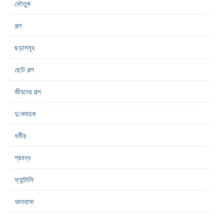
কৌতুক
গল্প
ছড়াসমূহ
ছোট গল্প
জীবনের গল্প
দু:খদায়ক
ধর্মীয়
প্রবন্ধ
ফ্যান্টাসি
ভালবাসা