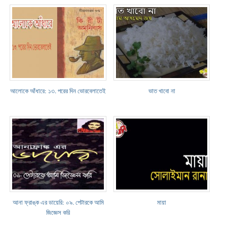
আলোকে আঁধারে: ১৩. পরের দিন ভোরবেলাতেই
ভাত খাবো না
আনা ফ্রাঙ্ক এর ডায়েরি: ০৯. পেটারকে আমি
মায়া
জিজ্ঞেস করি