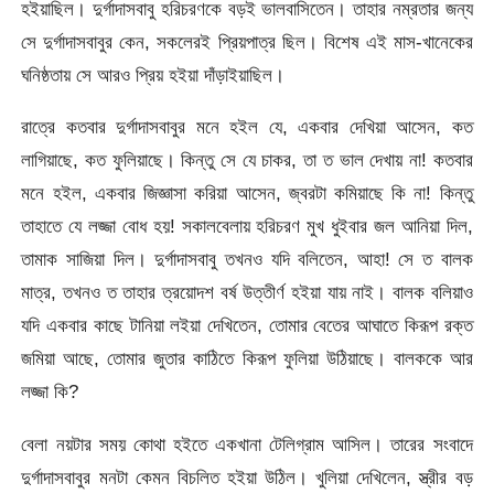
হইয়াছিল। দুর্গাদাসবাবু হরিচরণকে বড়ই ভালবাসিতেন। তাহার নম্রতার জন্য
সে দুর্গাদাসবাবুর কেন, সকলেরই প্রিয়পাত্র ছিল। বিশেষ এই মাস-খানেকের
ঘনিষ্ঠতায় সে আরও প্রিয় হইয়া দাঁড়াইয়াছিল।
রাত্রে কতবার দুর্গাদাসবাবুর মনে হইল যে, একবার দেখিয়া আসেন, কত
লাগিয়াছে, কত ফুলিয়াছে। কিন্তু সে যে চাকর, তা ত ভাল দেখায় না! কতবার
মনে হইল, একবার জিজ্ঞাসা করিয়া আসেন, জ্বরটা কমিয়াছে কি না! কিন্তু
তাহাতে যে লজ্জা বোধ হয়! সকালবেলায় হরিচরণ মুখ ধুইবার জল আনিয়া দিল,
তামাক সাজিয়া দিল। দুর্গাদাসবাবু তখনও যদি বলিতেন, আহা! সে ত বালক
মাত্র, তখনও ত তাহার ত্রয়োদশ বর্ষ উত্তীর্ণ হইয়া যায় নাই। বালক বলিয়াও
যদি একবার কাছে টানিয়া লইয়া দেখিতেন, তোমার বেতের আঘাতে কিরূপ রক্ত
জমিয়া আছে, তোমার জুতার কাঠিতে কিরূপ ফুলিয়া উঠিয়াছে। বালককে আর
লজ্জা কি?
বেলা নয়টার সময় কোথা হইতে একখানা টেলিগ্রাম আসিল। তারের সংবাদে
দুর্গাদাসবাবুর মনটা কেমন বিচলিত হইয়া উঠিল। খুলিয়া দেখিলেন, স্ত্রীর বড়