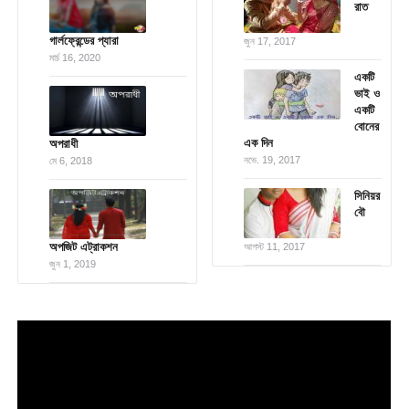
রাত
গার্লফ্রেন্ডের প্যারা
জুন 17, 2017
মার্চ 16, 2020
একটি
ভাই ও
একটি
বোনের
এক দিন
অপরাধী
নভে. 19, 2017
মে 6, 2018
সিনিয়র
বৌ
অপজিট এট্রাকশন
আগস্ট 11, 2017
জুন 1, 2019