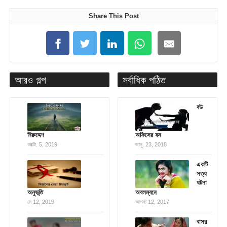
Share This Post
আরও গল্প
সর্বাধিক পঠিত
বউ
নিরুদ্দেশ
অফিসের বস
অক্টো. 5, 2019
জানু. 23, 2018
একটি
সত্য
ঘটনা
অনুভূতি
অবলম্বনে
মে 12, 2019
আগস্ট 12, 2017
বাসর