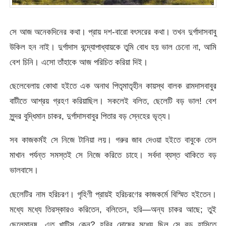
সে আজ অনেকদিনের কথা। প্রায় দশ-বারো বৎসরের কথা। তখন দুর্গাদাসবাবু
উকিল হন নাই। দুর্গাদাস বন্দ্যোপাধ্যায়কে তুমি বোধ হয় ভাল চেনো না, আমি
বেশ চিনি। এসো তাঁহাকে আজ পরিচিত করিয়া দিই।
ছেলেবেলায় কোথা হইতে এক অনাথ পিতৃমাতৃহীন কায়স্থ বালক রামদাসবাবুর
বাটীতে আশ্রয় গ্রহণ করিয়াছিল। সকলেই বলিত, ছেলেটি বড় ভাল! বেশ
সুন্দর বুদ্ধিমান চাকর, দুর্গাদাসবাবুর পিতার বড় স্নেহের ভৃত্য।
সব কাজকর্মই সে নিজে টানিয়া লয়। গরুর জাব দেওয়া হইতে বাবুকে তেল
মাখান পর্যন্ত সমস্তই সে নিজে করিতে চাহে। সর্বদা ব্যস্ত থাকিতে বড়
ভালবাসে।
ছেলেটির নাম হরিচরণ। গৃহিণী প্রায়ই হরিচরণের কাজকর্মে বিস্মিত হইতেন।
মধ্যে মধ্যে তিরস্কারও করিতেন, বলিতেন, হরি—অন্য চাকর আছে; তুই
ছেলেমানুষ, এত খাটিস কেন? হরির দোষের মধ্যে ছিল সে বড় হাসিতে