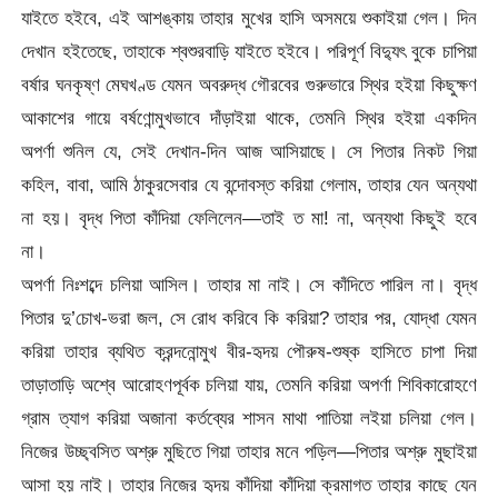
যাইতে হইবে, এই আশঙ্কায় তাহার মুখের হাসি অসময়ে শুকাইয়া গেল। দিন
দেখান হইতেছে, তাহাকে শ্বশুরবাড়ি যাইতে হইবে। পরিপূর্ণ বিদ্যুৎ বুকে চাপিয়া
বর্ষার ঘনকৃষ্ণ মেঘখণ্ড যেমন অবরুদ্ধ গৌরবের গুরুভারে স্থির হইয়া কিছুক্ষণ
আকাশের গায়ে বর্ষণোন্মুখভাবে দাঁড়াইয়া থাকে, তেমনি স্থির হইয়া একদিন
অপর্ণা শুনিল যে, সেই দেখান-দিন আজ আসিয়াছে। সে পিতার নিকট গিয়া
কহিল, বাবা, আমি ঠাকুরসেবার যে বন্দোবস্ত করিয়া গেলাম, তাহার যেন অন্যথা
না হয়। বৃদ্ধ পিতা কাঁদিয়া ফেলিলেন—তাই ত মা! না, অন্যথা কিছুই হবে
না।
অপর্ণা নিঃশব্দে চলিয়া আসিল। তাহার মা নাই। সে কাঁদিতে পারিল না। বৃদ্ধ
পিতার দু’চোখ-ভরা জল, সে রোধ করিবে কি করিয়া? তাহার পর, যোদ্ধা যেমন
করিয়া তাহার ব্যথিত ক্রন্দনোন্মুখ বীর-হৃদয় পৌরুষ-শুষ্ক হাসিতে চাপা দিয়া
তাড়াতাড়ি অশ্বে আরোহণপূর্বক চলিয়া যায়, তেমনি করিয়া অপর্ণা শিবিকারোহণে
গ্রাম ত্যাগ করিয়া অজানা কর্তব্যের শাসন মাথা পাতিয়া লইয়া চলিয়া গেল।
নিজের উচ্ছ্বসিত অশ্রু মুছিতে গিয়া তাহার মনে পড়িল—পিতার অশ্রু মুছাইয়া
আসা হয় নাই। তাহার নিজের হৃদয় কাঁদিয়া কাঁদিয়া ক্রমাগত তাহার কাছে যেন