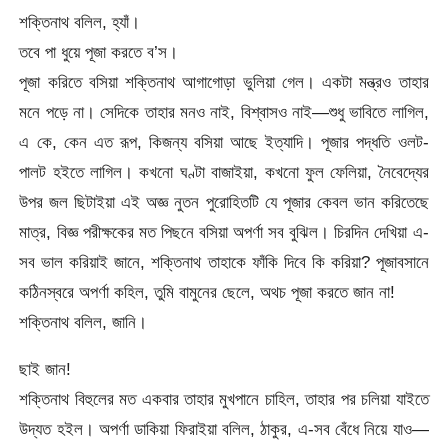
শক্তিনাথ বলিল, হ্যাঁ।
তবে পা ধুয়ে পূজা করতে ব’স।
পূজা করিতে বসিয়া শক্তিনাথ আগাগোড়া ভুলিয়া গেল। একটা মন্ত্রও তাহার
মনে পড়ে না। সেদিকে তাহার মনও নাই, বিশ্বাসও নাই—শুধু ভাবিতে লাগিল,
এ কে, কেন এত রূপ, কিজন্য বসিয়া আছে ইত্যাদি। পূজার পদ্ধতি ওলট-
পালট হইতে লাগিল। কখনো ঘণ্টা বাজাইয়া, কখনো ফুল ফেলিয়া, নৈবেদ্যের
উপর জল ছিটাইয়া এই অজ্ঞ নুতন পুরোহিতটি যে পূজার কেবল ভান করিতেছে
মাত্র, বিজ্ঞ পরীক্ষকের মত পিছনে বসিয়া অপর্ণা সব বুঝিল। চিরদিন দেখিয়া এ-
সব ভাল করিয়াই জানে, শক্তিনাথ তাহাকে ফাঁকি দিবে কি করিয়া? পূজাবসানে
কঠিনস্বরে অপর্ণা কহিল, তুমি বামুনের ছেলে, অথচ পূজা করতে জান না!
শক্তিনাথ বলিল, জানি।
ছাই জান!
শক্তিনাথ বিহুলের মত একবার তাহার মুখপানে চাহিল, তাহার পর চলিয়া যাইতে
উদ্যত হইল। অপর্ণা ডাকিয়া ফিরাইয়া বলিল, ঠাকুর, এ-সব বেঁধে নিয়ে যাও—