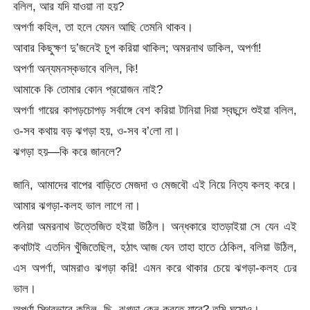
বলিল, আর যদি যাওয়া না হয়?
অপর্ণা কহিল, তা হলে যেমন আছি তেমনি থাকব।
আবার কিছুক্ষণ দু’জনেই চুপ করিয়া থাকিল; অমরনাথ ডাকিল, অপর্ণা!
অপর্ণা অন্যমনস্কভাবে বলিল, কি!
আমাকে কি তোমার কোন প্রয়োজন নাই?
অপর্ণা গায়ের কাপড়চোপড় সর্বাঙ্গে বেশ করিয়া টানিয়া দিয়া স্বছন্দে শুইয়া বলিল,
ও-সব কথায় বড় ঝগড়া হয়, ও-সব ব’লো না।
ঝগড়া হয়—কি করে জানলে?
জানি, আমাদের বাপের বাড়িতে মেজদা ও মেজবৌ এই নিয়ে নিত্য কলহ করে।
আমার ঝগড়া-কলহ ভাল লাগে না।
শুনিয়া অমরনাথ উত্তেজিত হইয়া উঠিল। অন্ধকারে হাতড়াইয়া সে যেন এই
কথাটাই এতদিন খুঁজিতেছিল, হঠাৎ আজ যেন তাহা হাতে ঠেকিল, বলিয়া উঠিল,
এস অপর্ণা, আমরাও ঝগড়া করি! এমন করে থাকার চেয়ে ঝগড়া-কলহ ঢের
ভাল।
অপর্ণা স্থিরভাবে কহিল, ছি, ঝগড়া কেন করতে যাবে? তুমি ঘুমোও।