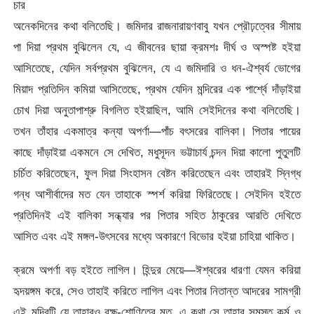
চার
অনেকদিনের কথা বলিতেছি। জমিদার রাজনারায়ণবাবু যখন প্রৌঢ়ত্বের সীমায়
পা দিয়া প্রথম বুঝিলেন যে, এ জীবনের ছায়া ক্রমশঃ দীর্ঘ ও অস্পষ্ট হইয়া
আসিতেছে, যেদিন সর্বপ্রথম বুঝিলেন, যে এ জমিদারি ও ধন-ঐশ্বর্য ভোগের
মিয়াদ প্রতিদিন কমিয়া আসিতেছে, প্রথম যেদিন মন্দিরের এক পার্শ্বে দাঁড়াইয়া
চোখ দিয়া অনুতাপাশ্রু বিগলিত হইয়াছিল, আমি সেইদিনের কথা বলিতেছি।
তখন তাঁহার একমাত্র কন্যা অপর্ণা—পাঁচ বৎসরের বালিকা। পিতার পায়ের
কাছে দাঁড়াইয়া একমনে সে দেখিত, মধুসূদন ভট্টাচার্য চন্দন দিয়া কালো পুতুলটি
চর্চিত করিতেছেন, ফুল দিয়া সিংহাসন বেষ্টন করিতেছেন এবং তাহারই স্নিগ্ধ
গন্ধ আশীর্বাদের মত যেন তাহাকে স্পর্শ করিয়া ফিরিতেছে। সেইদিন হইতে
প্রতিদিনই এই বালিকা সন্ধ্যার পর পিতার সহিত ঠাকুরের আরতি দেখিতে
আসিত এবং এই মঙ্গল-উৎসবের মধ্যে অকারণে বিভোর হইয়া চাহিয়া থাকিত।
ক্রমে অপর্ণা বড় হইতে লাগিল। হিন্দুর মেয়ে—ঈশ্বরের ধারণা যেমন করিয়া
হৃদয়ঙ্গম করে, সেও তাহাই করিতে লাগিল এবং পিতার নিতান্ত আদরের সামগ্রী
এই মন্দিরটি যে তাহারও বক্ষ-শোণিতের মত, এ কথা সে তাহার সমস্ত কর্ম ও