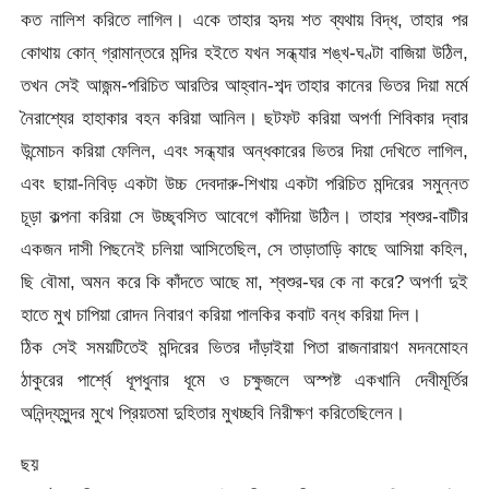
কত নালিশ করিতে লাগিল। একে তাহার হৃদয় শত ব্যথায় বিদ্ধ, তাহার পর
কোথায় কোন্‌ গ্রামান্তরে মন্দির হইতে যখন সন্ধ্যার শঙ্খ-ঘণ্টা বাজিয়া উঠিল,
তখন সেই আজন্ম-পরিচিত আরতির আহ্বান-শব্দ তাহার কানের ভিতর দিয়া মর্মে
নৈরাশ্যের হাহাকার বহন করিয়া আনিল। ছটফট করিয়া অপর্ণা শিবিকার দ্বার
উন্মোচন করিয়া ফেলিল, এবং সন্ধ্যার অন্ধকারের ভিতর দিয়া দেখিতে লাগিল,
এবং ছায়া-নিবিড় একটা উচ্চ দেবদারু-শিখায় একটা পরিচিত মন্দিরের সমুন্নত
চূড়া কল্পনা করিয়া সে উচ্ছ্বসিত আবেগে কাঁদিয়া উঠিল। তাহার শ্বশুর-বাটীর
একজন দাসী পিছনেই চলিয়া আসিতেছিল, সে তাড়াতাড়ি কাছে আসিয়া কহিল,
ছি বৌমা, অমন করে কি কাঁদতে আছে মা, শ্বশুর-ঘর কে না করে? অপর্ণা দুই
হাতে মুখ চাপিয়া রোদন নিবারণ করিয়া পালকির কবাট বন্ধ করিয়া দিল।
ঠিক সেই সময়টিতেই মন্দিরের ভিতর দাঁড়াইয়া পিতা রাজনারায়ণ মদনমোহন
ঠাকুরের পার্শ্বে ধূপধুনার ধূমে ও চক্ষুজলে অস্পষ্ট একখানি দেবীমূর্তির
অনিন্দ্যসুন্দর মুখে প্রিয়তমা দুহিতার মুখচ্ছবি নিরীক্ষণ করিতেছিলেন।
ছয়