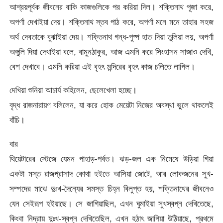
আশ্রয়পূর্বক জীবনের বাকি কাজগুলিকে পর করিয়া দিল। শক্তিনাথ পূজা করে,
অপর্ণা দেখাইয়া দেয়। শক্তিনাথ স্তব পাঠ করে, অপর্ণা মনে মনে তাহার সহজ
অর্থ দেবতাকে বুঝাইয়া দেয়। শক্তিনাথ গন্ধ-পুষ্প হাত দিয়া তুলিয়া লয়, অপর্ণা
অঙ্গুলি দিয়া দেখাইয়া বলে, বামুনঠাকুর, আজ এমনি করে সিংহাসন সাজাও দেখি,
বেশ দেখাবে। এমনি করিয়া এই বৃহৎ মন্দিরের বৃহৎ কাজ চলিতে লাগিল।
দেখিয়া শুনিয়া আচার্য কহিলেন, ছেলেখেলা হচ্ছে।
বৃদ্ধ রাজনারায়ণ বলিলেন, যা করে হোক মেয়েটা নিজের অবস্থা ভুলে থাকলেই
বাঁচি।
বার
থিয়েটারের স্টেজে যেমন পাহাড়-পর্বত। ঝড়-জল এক নিমেষে উড়িয়া গিয়া
একটা মস্ত রাজপ্রাসাদ কোথা হইতে আসিয়া জোটে, আর লোকজনের সুখ-
সম্পদের মাঝে দুঃখ-দৈন্যের সমস্ত চিহ্ন বিলুপ্ত হয়, শক্তিনাথের জীবনেও
যেন সেইরূপ হইয়াছে। সে জাগিয়াছিল, এখন ঘুমাইয়া সুখস্বপ্ন দেখিতেছে,
কিংবা নিদ্রায় দুঃখ-স্বপ্ন দেখিতেছিল, এখন হঠাৎ জাগিয়া উঠিয়াছে, প্রথমে