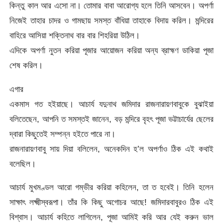
কিন্তু কাল আর এসো না। তোমার বাবা আরোগ্য হলে তিনি আসবেন। অপর্ণা
নিজেই তাহার চাদর ও গামছায় সমস্ত বাঁধিয়া তাহাকে বিদায় করিল। মন্দিরের
বাহিরে আসিয়া শক্তিনাথ বার বার শিহরিয়া উঠিল।
এদিকে অপর্ণা নুতন করিয়া পূজার আয়োজন করিয়া অন্য ব্রাহ্মণ ডাকিয়া পূজা
শেষ করিল।
এগার
একমাস গত হইয়াছে। আচার্য যদুনাথ জমিদার রাজনারায়ণবাবুকে বুঝাইয়া
বলিতেছেন, আপনি ত সমস্তই জানেন, বড় মন্দিরে বৃহৎ পূজা ভট্টাচার্যের ছেলের
দ্বারা কিছুতেই সম্পন্ন হইতে পারে না।
রাজনারায়ণবাবু সায় দিয়া বলিলেন, অনেকদিন হ’ল অপর্ণাও ঠিক এই কথাই
বলেছিল।
আচার্য মুখমণ্ডল আরো গম্ভীর করিয়া কহিলেন, তা ত হবেই। তিনি হলেন
সাক্ষাৎ লক্ষ্মীস্বরূপা। তাঁর কি কিছু অগোচর আছে! জমিদারবাবুরও ঠিক এই
বিশ্বাস। আচার্য কহিতে লাগিলেন, পূজা আমিই করি আর যেই করুন ভাল