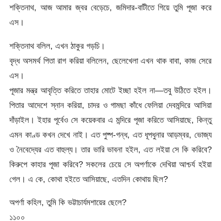
শক্তিনাথ, আজ আমার জ্বর বেড়েচে, জমিদার-বাটীতে গিয়ে তুমি পূজা করে
এস।
শক্তিনাথ বলিল, এখন ঠাকুর গড়চি।
বৃদ্ধ অসমর্থ পিতা রাগ করিয়া বলিলেন, ছেলেখেলা এখন থাক বাবা, কাজ সেরে
এস।
পূজার মন্ত্র আবৃত্তি করিতে তাহার মোটে ইচ্ছা হইল না—তবু উঠিতে হইল।
পিতার আদেশে স্নান করিয়া, চাদর ও গামছা কাঁধে ফেলিয়া দেবমন্দিরে আসিয়া
দাঁড়াইল। ইহার পূর্বেও সে কয়েকবার এ মন্দিরে পূজা করিতে আসিয়াছে, কিন্তু
এমন কাণ্ড কখন দেখে নাই। এত পুষ্প-গন্ধ, এত ধূপধুনার আড়ম্বর, ভোজ্য
ও নৈবেদ্যের এত বাহুল্য। তার ভারি ভাবনা হইল, এত লইয়া সে কি করিবে?
কিরুপে কাহার পূজা করিবে? সকলের চেয়ে সে অপর্ণাকে দেখিয়া আশ্চর্য হইয়া
গেল। এ কে, কোথা হইতে আসিয়াছে, এতদিন কোথায় ছিল?
অপর্ণা কহিল, তুমি কি ভট্টাচার্যমশায়ের ছেলে?
১১০০