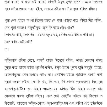
পূজা ক’রো; যা জান তাই ক’রো, তাতেই ঠাকুর তৃপ্ত হবেন। এমন স্নেহের
স্বর শুনিয়া তাহার সাহস হইল, সাবধান হইয়া মন দিয়া পূজা করিতে বসিল।
পূজা শেষ হইলে অপর্ণা নিজের হাতে সে যাহা খাইতে পারে বাঁধিয়া দিয়া বলিল,
বেশ পূজা করেচ। বামুনঠাকুর, তুমি কি হাতে রেঁধে খাও?
কোনদিন রাঁধি, কোনদিন—যেদিন জ্বর হয়, সেদিন আর রাঁধতে পারি না।
তোমার কি কেউ নাই?
না।
শক্তিনাথ চলিয়া গেলে, অপর্ণা তাহার উদ্দেশে বলিল, আহা! দেবতার কাছে
যুক্ত করে তাহার হইয়া প্রার্থনা করিল, ঠাকুর ইহার পূজায় তুমি সন্তুষ্ট হইয়ো,
ছেলেমানুষের দোষ-অপরাধ লইও না। সেইদিন হইতে প্রতিদিন অপর্ণা দাসী
দ্বারা সংবাদ লইত, সে কি খায়, কি করে, কি তাহার প্রয়োজন। নিরাশ্রয়
ব্রাহ্মণকুমারটিকে সে তাহার অজ্ঞাতসারে আশ্রয় দিয়া তাহার সমস্ত ভার
স্বেচ্ছায় মাথায় তুলিয়া লইল। এবং সেই সেইদিন হইতে এই কিশোর ও
কিশোরী, তাহাদের ভক্তি-স্নেহ, ভুল-ভ্রান্তি সব এক করিয়া এই মন্দিরটিকে