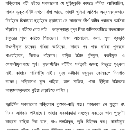
শক্তিনাথ বাটী হইতে সকালবেলা যে মুড়িমুড়কি কাপড়ে বাঁধিয়া আনিয়াছিল,
তাহার ভুক্তাবশিষ্ট এখনো বাঁধা আছে, তাহাই খুলিয়া অতিশয় অন্যমনস্কভাবে
চিবাইতে চিবাইতে ছড়াইতে ছড়াইতে সে তাহাদের জীর্ণ বাটীর প্রাঙ্গনে আসিয়া
দাঁড়াইল। বাটীতে কেহ নাই। ভগ্নস্বাস্থ্য বৃদ্ধ পিতা জমিদারবাটীতে মদনমোহন
ঠাকুরের পূজা করিতে গিয়াছেন। ভিজা আলোচাল, কলা, মূলা প্রভৃতি
উৎসর্গীকৃত নৈবেদ্য বাঁধিয়া আনিবেন, তাহার পর পাক করিয়া পুত্রকে
খাওয়াইবেন, নিজেও খাইবেন। বাড়ির উঠান কুঁদফুল, করবীফুল ও
শেফালীফুলগাছে পূর্ণ। গৃহলক্ষ্মীহীন বাটীটার সর্বত্রই জঙ্গল; কিছুতে শৃঙ্খলা
নাই, কাহারো পারিপাট্য নাই। বৃদ্ধ ভট্টাচার্য মধুসূদন কোনরূপে দিনপাত
করেন। শক্তিনাথ ফুল পাড়িয়া, ডাল নাড়িয়া, পাতা ছিঁড়িয়া উঠানময়
অন্যমনস্কভাবে ঘুরিয়া বেড়াইতে লাগিল।
প্রতিদিন সকালবেলা শক্তিনাথ কুমোর-বাড়ি যায়। আজকাল সে পুতুলে রং
দিবার অধিকার পাইয়াছে। তাহার সরকারদাদা সযত্নে সবচেয়ে ভাল পুতুলটা
তাহাকে বাছিয়া দিয়া বলে, নাও দাদাঠাকুর, তুমি চিত্তির কর। দাদাঠাকুর