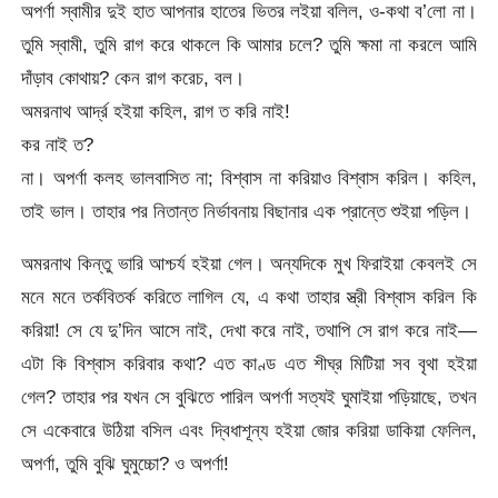
অপর্ণা স্বামীর দুই হাত আপনার হাতের ভিতর লইয়া বলিল, ও-কথা ব’লো না।
তুমি স্বামী, তুমি রাগ করে থাকলে কি আমার চলে? তুমি ক্ষমা না করলে আমি
দাঁড়াব কোথায়? কেন রাগ করেচ, বল।
অমরনাথ আর্দ্র হইয়া কহিল, রাগ ত করি নাই!
কর নাই ত?
না। অপর্ণা কলহ ভালবাসিত না; বিশ্বাস না করিয়াও বিশ্বাস করিল। কহিল,
তাই ভাল। তাহার পর নিতান্ত নির্ভাবনায় বিছানার এক প্রান্তে শুইয়া পড়িল।
অমরনাথ কিন্তু ভারি আশ্চর্য হইয়া গেল। অন্যদিকে মুখ ফিরাইয়া কেবলই সে
মনে মনে তর্কবিতর্ক করিতে লাগিল যে, এ কথা তাহার স্ত্রী বিশ্বাস করিল কি
করিয়া! সে যে দু’দিন আসে নাই, দেখা করে নাই, তথাপি সে রাগ করে নাই—
এটা কি বিশ্বাস করিবার কথা? এত কাণ্ড এত শীঘ্র মিটিয়া সব বৃথা হইয়া
গেল? তাহার পর যখন সে বুঝিতে পারিল অপর্ণা সত্যই ঘুমাইয়া পড়িয়াছে, তখন
সে একেবারে উঠিয়া বসিল এবং দ্বিধাশূন্য হইয়া জোর করিয়া ডাকিয়া ফেলিল,
অপর্ণা, তুমি বুঝি ঘুমুচ্চো? ও অপর্ণা!