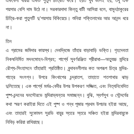
একবেলা ধরিয়া একটি পুতুল চিত্রিত করে। হয়ত খুব ভালই হয়, তবু এক
পয়সার বেশি দাম উঠে না। সরকারদাদা কিন্তু বাটী আসিয়া বলে, বামুনঠাকুরের
চিত্রি-করা পুতুলটি দু’পয়সায় বিকিয়েচে। শুনিয়া শক্তিনাথের আর আনন্দ ধরে
না।
তিন
এ গ্রামের জমিদার কায়স্থ। দেবদ্বিজে তাঁহার বাড়াবাড়ি ভক্তি। গৃহদেবতা
নিকষনির্মিত মদনমোহন-বিগ্রহ; পার্শ্বে সুবর্ণরঞ্জিত শ্রীরাধা—অত্যুচ্চ মন্দিরে
রৌপ্য-সিংহাসনে তাঁহারাই প্রতিষ্ঠিত। বৃন্দাবনলীলার কত অপরূপ চিত্র মন্দির-
গাত্রে সংলগ্ন। উপরে কিংখাপের চন্দ্রাতপ, তাহাতে শতশাখার ঝাড়
দুলিতেছে। এক পার্শ্বে মর্মর-বেদীর উপর উপকরণ সজ্জিত, এবং নিত্যনিবেদিত
পুষ্প-চন্দনের ঘনসৌরভে মন্দিরাভ্যন্তর সমাচ্ছন্ন। বুঝি, স্বর্গসুখ ও সৌন্দর্যের
কথা স্মরণ করাইয়া দিতে এই পুষ্প ও গন্ধ পূজার প্রথম উপচার হইয়া আছে,
এবং তাহারই সুকোমল সুরভি বায়ুর স্তরে স্তরে সঞ্চিত হইয়া মন্দিরবায়ুকে
নিবিড় করিয়া রাখিয়াছে।