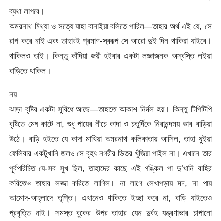
ব্যথা লাগবে।
অমরনাথ মিথ্যা ও সত্যে যাহা বানাইয়া বলিতে পারিল—তাহার অর্থ এই যে, সে
রাগ করে নাই এবং তাহারই প্রমাণ-স্বরূপ সে আরো দুই দিন থাকিয়া যাইবে।
থাকিলও তাই। কিন্তু কাঁদিয়া জয়ী হইবার একটা লজ্জাজনক অস্বস্তি লইয়া
বাড়িতে থাকিল।
নয়
ঝাড়া বৃষ্টির একটা সুবিধে আছে—তাহাতে আকাশ নির্মল হয়। কিন্তু টিপিটিপি
বৃষ্টিতে মেঘ কাটে না, শুধু পায়ের নীচে কাদা ও চতুর্দিকে নিরানন্দময় ভাব বাড়িয়া
উঠে। বাড়ি হইতে যে কাদা মাখিয়া অমরনাথ কলিকাতায় আসিল, তাহা ধুইয়া
ফেলিবার একটুখানি জলও সে বৃহৎ নগরীর ভিতর খুঁজিয়া পাইল না। এখানে তার
পূর্বপরিচিত যে-সব সুখ ছিল, তাহাদের কাছে এই পঙ্কিল পা দু’খানি বাহির
করিতেও তাহার লজ্জা করিতে লাগিল। না লাগে লেখাপড়ায় মন, না পায়
আমোদ-আহ্লাদে তৃপ্তি। এখানেও থাকিতে ইচ্ছা করে না, বাড়ি যাইতেও
প্রবৃত্তি নাই। সমস্ত বুকের উপর তাহার যেন দুর্বহ যন্ত্রণাভার চাপানো