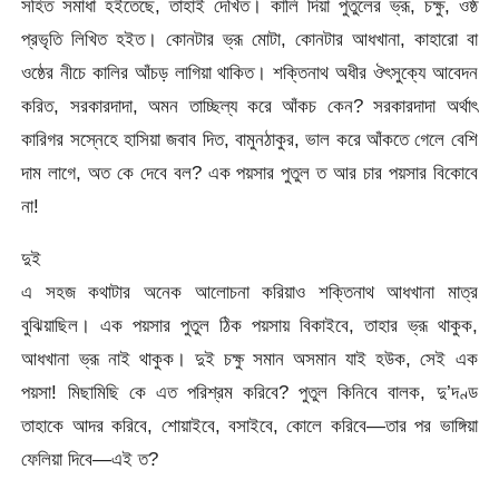
সহিত সমাধা হইতেছে, তাহাই দেখিত। কালি দিয়া পুতুলের ভ্রূ, চক্ষু, ওষ্ঠ
প্রভৃতি লিখিত হইত। কোনটার ভ্রূ মোটা, কোনটার আধখানা, কাহারো বা
ওষ্ঠের নীচে কালির আঁচড় লাগিয়া থাকিত। শক্তিনাথ অধীর ঔৎসুক্যে আবেদন
করিত, সরকারদাদা, অমন তাচ্ছিল্য করে আঁকচ কেন? সরকারদাদা অর্থাৎ
কারিগর সস্নেহে হাসিয়া জবাব দিত, বামুনঠাকুর, ভাল করে আঁকতে গেলে বেশি
দাম লাগে, অত কে দেবে বল? এক পয়সার পুতুল ত আর চার পয়সার বিকোবে
না!
দুই
এ সহজ কথাটার অনেক আলোচনা করিয়াও শক্তিনাথ আধখানা মাত্র
বুঝিয়াছিল। এক পয়সার পুতুল ঠিক পয়সায় বিকাইবে, তাহার ভ্রূ থাকুক,
আধখানা ভ্রূ নাই থাকুক। দুই চক্ষু সমান অসমান যাই হউক, সেই এক
পয়সা! মিছামিছি কে এত পরিশ্রম করিবে? পুতুল কিনিবে বালক, দু’দণ্ড
তাহাকে আদর করিবে, শোয়াইবে, বসাইবে, কোলে করিবে—তার পর ভাঙ্গিয়া
ফেলিয়া দিবে—এই ত?