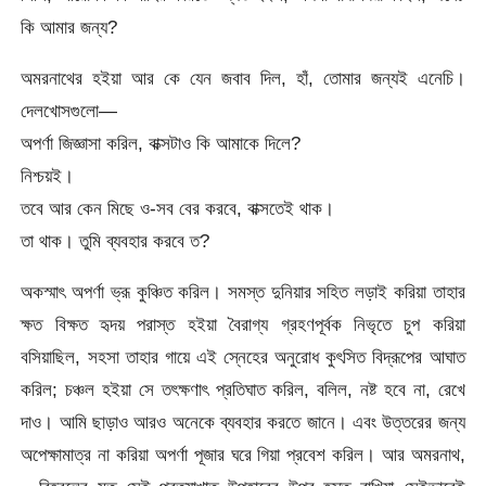
কি আমার জন্য?
অমরনাথের হইয়া আর কে যেন জবাব দিল, হাঁ, তোমার জন্যই এনেচি।
দেলখোসগুলো—
অপর্ণা জিজ্ঞাসা করিল, বাক্সটাও কি আমাকে দিলে?
নিশ্চয়ই।
তবে আর কেন মিছে ও-সব বের করবে, বাক্সতেই থাক।
তা থাক। তুমি ব্যবহার করবে ত?
অকস্মাৎ অপর্ণা ভ্রূ কুঞ্চিত করিল। সমস্ত দুনিয়ার সহিত লড়াই করিয়া তাহার
ক্ষত বিক্ষত হৃদয় পরাস্ত হইয়া বৈরাগ্য গ্রহণপূর্বক নিভৃতে চুপ করিয়া
বসিয়াছিল, সহসা তাহার গায়ে এই স্নেহের অনুরোধ কুৎসিত বিদ্রূপের আঘাত
করিল; চঞ্চল হইয়া সে তৎক্ষণাৎ প্রতিঘাত করিল, বলিল, নষ্ট হবে না, রেখে
দাও। আমি ছাড়াও আরও অনেকে ব্যবহার করতে জানে। এবং উত্তরের জন্য
অপেক্ষামাত্র না করিয়া অপর্ণা পূজার ঘরে গিয়া প্রবেশ করিল। আর অমরনাথ,