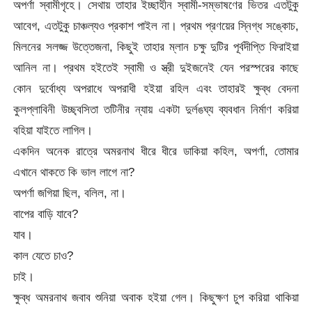
অপর্ণা স্বামীগৃহে। সেথায় তাহার ইচ্ছাহীন স্বামী-সম্ভাষণের ভিতর এতটুকু
আবেগ, এতটুকু চাঞ্চল্যও প্রকাশ পাইল না। প্রথম প্রণয়ের স্নিগ্ধ সঙ্কোচ,
মিলনের সলজ্জ উত্তেজনা, কিছুই তাহার ম্লান চক্ষু দুটির পূর্বদীপ্তি ফিরাইয়া
আনিল না। প্রথম হইতেই স্বামী ও স্ত্রী দুইজনেই যেন পরস্পরের কাছে
কোন দুর্বোধ্য অপরাধে অপরাধী হইয়া রহিল এবং তাহারই ক্ষুব্ধ বেদনা
কুলপ্লাবিনী উচ্ছ্বসিতা তটিনীর ন্যায় একটা দুর্লঙঘ্য ব্যবধান নির্মাণ করিয়া
বহিয়া যাইতে লাগিল।
একদিন অনেক রাত্রে অমরনাথ ধীরে ধীরে ডাকিয়া কহিল, অপর্ণা, তোমার
এখানে থাকতে কি ভাল লাগে না?
অপর্ণা জগিয়া ছিল, বলিল, না।
বাপের বাড়ি যাবে?
যাব।
কাল যেতে চাও?
চাই।
ক্ষুব্ধ অমরনাথ জবাব শুনিয়া অবাক হইয়া গেল। কিছুক্ষণ চুপ করিয়া থাকিয়া