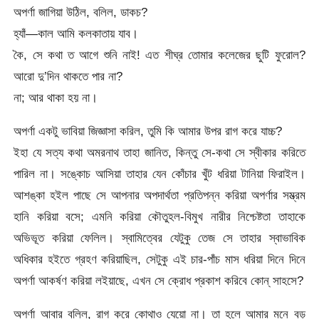
অপর্ণা জাগিয়া উঠিল, বলিল, ডাকচ?
হ্যাঁ—কাল আমি কলকাতায় যাব।
কৈ, সে কথা ত আগে শুনি নাই! এত শীঘ্র তোমার কলেজের ছুটি ফুরোল?
আরো দু’দিন থাকতে পার না?
না; আর থাকা হয় না।
অপর্ণা একটু ভাবিয়া জিজ্ঞাসা করিল, তুমি কি আমার উপর রাগ করে যাচ্চ?
ইহা যে সত্য কথা অমরনাথ তাহা জানিত, কিন্তু সে-কথা সে স্বীকার করিতে
পারিল না। সঙ্কোচ আসিয়া তাহার যেন কোঁচার খুঁট ধরিয়া টানিয়া ফিরাইল।
আশঙ্কা হইল পাছে সে আপনার অপদার্থতা প্রতিপন্ন করিয়া অপর্ণার সম্ভ্রম
হানি করিয়া বসে; এমনি করিয়া কৌতুহল-বিমুখ নারীর নিশ্চেষ্টতা তাহাকে
অভিভূত করিয়া ফেলিল। স্বামিত্বের যেটুকু তেজ সে তাহার স্বাভাবিক
অধিকার হইতে গ্রহণ করিয়াছিল, সেটুকু এই চার-পাঁচ মাস ধরিয়া দিনে দিনে
অপর্ণা আকর্ষণ করিয়া লইয়াছে, এখন সে ক্রোধ প্রকাশ করিবে কোন্‌ সাহসে?
অপর্ণা আবার বলিল, রাগ করে কোথাও যেয়ো না। তা হলে আমার মনে বড়