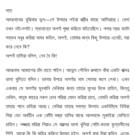
সাত
অমরনাথের বুঝিবার ভুল—সে উপহার লইয়া স্ত্রীর কাছে আসিয়াছে। বেলা
তখন নটা-দশটা। স্নানান্তে অপর্ণা পূজা করিতে যাইতেছিল। গলার স্বর যতটা
সম্ভব মধুর করিয়া অমর কহিল, অপর্ণা, তোমার জন্য কিছু উপহার এনেচি, দয়া
করে নেবে কি?
অপর্ণা হাসিয়া বলিল, নেব বৈ কি!
অমরনাথ আকাশের চাঁদ হাতে পাইল। আনন্দে শৌখিন রুমালে বাঁধা একটা বাক্সর
ডালা খুলিতে বসিল। ডালার উপরে অপর্ণার নাম সোনার জলে লেখা। এখন
একবার সে অপর্ণার মুখখানি দেখিবার জন্য তাহার মুখের দিকে চাহিল, কিন্তু
দেখিল, মানুষ কাচের নকল চোখ পরিয়া যেমন করিয়া চাহে, তেমনি করিয়া অপর্ণা
তাহার পানে চাহিয়া আছে। দেখিয়া তাহার সমস্ত উৎসাহ একনিমিষে নিবিয়া
গিয়া যেন অর্থহীন এক ফোঁটা শুষ্ক হাসির মাঝে আপনাকে লুকাইয়া ফেলিতে
চাহিল। লজ্জায় মরিয়া গিয়াও সে বাক্সের ডালা খুলিয়া গোটা-কতক কুন্তলীনের
শিশি, আরো কি কি বাহির করিতে উদ্যত হইল, অপর্ণা বাধা দিয়া কহিল, এনেচ