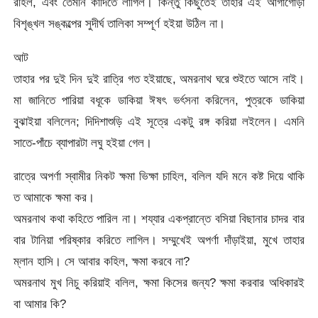
রহিল, এবং তেমনি কাঁদিতে লাগিল। কিন্তু কিছুতেই তাহার এই আগাগোড়া
বিশৃঙ্খল সঙ্কল্পের সুদীর্ঘ তালিকা সম্পূর্ণ হইয়া উঠিল না।
আট
তাহার পর দুই দিন দুই রাত্রি গত হইয়াছে, অমরনাথ ঘরে শুইতে আসে নাই।
মা জানিতে পারিয়া বধূকে ডাকিয়া ঈষৎ ভর্ৎসনা করিলেন, পুত্রকে ডাকিয়া
বুঝাইয়া বলিলেন; দিদিশাশুড়ি এই সূত্রে একটু রঙ্গ করিয়া লইলেন। এমনি
সাতে-পাঁচে ব্যাপারটা লঘু হইয়া গেল।
রাত্রে অপর্ণা স্বামীর নিকট ক্ষমা ভিক্ষা চাহিল, বলিল যদি মনে কষ্ট দিয়ে থাকি
ত আমাকে ক্ষমা কর।
অমরনাথ কথা কহিতে পারিল না। শয্যার একপ্রান্তে বসিয়া বিছানার চাদর বার
বার টানিয়া পরিষ্কার করিতে লাগিল। সম্মুখেই অপর্ণা দাঁড়াইয়া, মুখে তাহার
ম্লান হাসি। সে আবার কহিল, ক্ষমা করবে না?
অমরনাথ মুখ নিচু করিয়াই বলিল, ক্ষমা কিসের জন্য? ক্ষমা করবার অধিকারই
বা আমার কি?