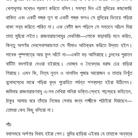
খেলাধূলার মধ্যেও প্রমাণ করিতে বসিল। সমস্ত দিন এই মন্দিরের কাছাকাছি
থাকিত এবং একটি শুষ্ক তৃণ বা একটি শুষ্ক ফলও সে মন্দিরের ভিতরে পড়িয়া
থাকা সহ্য করিতে পারিত না। এক ফোঁটা জল পড়িলে সে সযতনে আঁচল দিয়া
তাহা মুছিয়া লইত। রাজনারায়ণবাবুর দেবনিষ্ঠা—লোকে বাড়াবাড়ি মনে করিত,
কিন্তু অপর্ণার দেবসেবাপরায়ণতা সে সীমাও অতিক্রম করিতে উদ্যত হইল।
সাবেক পুষ্পপাত্রে আর ফুল আঁটে না—একটা বড় আসিয়াছে। চন্দনের পুরাতন
বাটিটা বদলাইয়া দেওয়া হইয়াছে। ভোজ্য ও নৈবেদ্যর বরাদ্দ ঢের বাড়িয়া
গিয়াছে। এমন কি, নিত্য নূতন ও নানাবিধ পূজার আয়োজন ও তাহার নিখুঁত
বন্দোবস্তের মাঝে পড়িয়া বৃদ্ধ পুরোহিত পর্যন্ত শশব্যস্ত হইয়া উঠিলেন।
জমিদার রাজনারায়ণবাবু এ-সব দেখিয়া শুনিয়া ভক্তি-স্নেহে গাঢ়স্বরে কহিতেন,
ঠাকুর আমার ঘরে তাঁহার নিজের সেবার জন্য লক্ষ্মীকে পাঠাইয়া দিয়াছেন—
তোমরা কেহ কিছু বলিয়ো না।
পাঁচ
যথাসময়ে অর্পণার বিবাহ হইয়া গেল। মন্দির ছাড়িয়া এইবার যে তাহাকে অন্যত্র