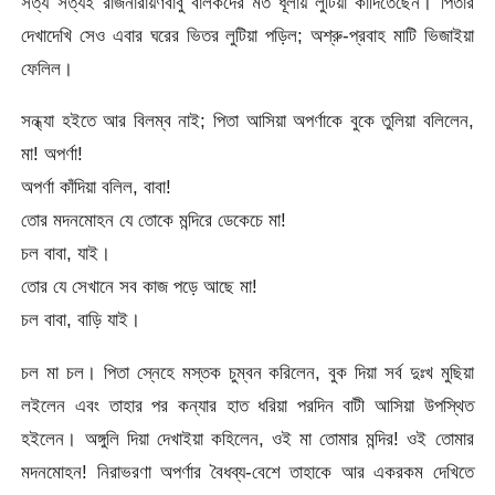
সত্য সত্যই রাজনারায়ণবাবু বালকদের মত ধূলায় লুটিয়া কাঁদিতেছেন। পিতার
দেখাদেখি সেও এবার ঘরের ভিতর লুটিয়া পড়িল; অশ্রু-প্রবাহ মাটি ভিজাইয়া
ফেলিল।
সন্ধ্যা হইতে আর বিলম্ব নাই; পিতা আসিয়া অপর্ণাকে বুকে তুলিয়া বলিলেন,
মা! অপর্ণা!
অপর্ণা কাঁদিয়া বলিল, বাবা!
তোর মদনমোহন যে তোকে মন্দিরে ডেকেচে মা!
চল বাবা, যাই।
তোর যে সেখানে সব কাজ পড়ে আছে মা!
চল বাবা, বাড়ি যাই।
চল মা চল। পিতা স্নেহে মস্তক চুম্বন করিলেন, বুক দিয়া সর্ব দুঃখ মুছিয়া
লইলেন এবং তাহার পর কন্যার হাত ধরিয়া পরদিন বাটী আসিয়া উপস্থিত
হইলেন। অঙ্গুলি দিয়া দেখাইয়া কহিলেন, ওই মা তোমার মন্দির! ওই তোমার
মদনমোহন! নিরাভরণা অপর্ণার বৈধব্য-বেশে তাহাকে আর একরকম দেখিতে