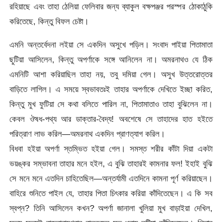
রহিয়াছে এবং তাহা ঠেলিয়া ফেলিবার জন্য ব্যাকুল বক্ষপঞ্জর পরস্পর ঠোকাঠুকি
করিতেছে, কিন্তু বিফল চেষ্টা।
এমনি অন্তর্বেদনা লইয়া সে একদিন অসুখে পড়িল। সংবাদ পাইয়া পিতামাতা
ছুটিয়া আসিলেন, কিন্তু অপর্ণাকে সঙ্গে আনিলেন না। অমরনাথও যে ঠিক
এমনিটি আশা করিয়াছিল তাহা নয়, তবু দমিয়া গেল। অসুখ উত্তরোত্তর
বাড়িতে লাগিল। এ সময়ে স্বভাবতঃই তাহার অপর্ণাকে দেখিতে ইচ্ছা করিত,
কিন্তু মুখ ফুটিয়া সে কথা বলিতে পারিল না, পিতামাতাও তাহা বুঝিলেন না।
কেবল ঔষধ-পথ্য আর ডাক্তার-বৈদ্য! অবশেষে সে তাহাদের হাত হইতে
পরিত্রাণ লাভ করিল—অমরনাথ একদিন প্রাণত্যাগ করিল।
বিধবা হইয়া অপর্ণা স্তম্ভিত হইয়া গেল। সমস্ত শরীর কাঁটা দিয়া একটা
ভয়ঙ্কর সম্ভাবনা তাহার মনে হইল, এ বুঝি তাহারই কামনার ফল! ইহাই বুঝি
সে মনে মনে এতদিন চাহিতেছিল—অন্তর্যামী এতদিনে কামনা পূর্ণ করিয়াছেন।
বাহিরে শুনিতে পাইল যে, তাহার পিতা চিৎকার করিয়া কাঁদিতেছেন। এ কি সব
স্বপ্ন? তিনি আসিলেন কখন? অপর্ণা জানালা খুলিয়া মুখ বাড়াইয়া দেখিল,