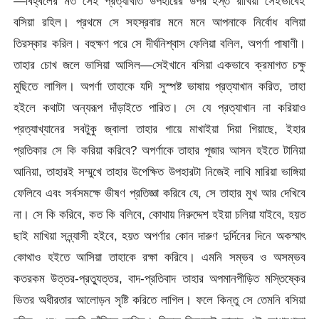
—বিহ্বলের মত সেই প্রত্যাখাত উপহারের উপর হস্ত রাখিয়া সেইভাবেই
বসিয়া রহিল। প্রথমে সে সহস্রবার মনে মনে আপনাকে নির্বোধ বলিয়া
তিরস্কার করিল। বহুক্ষণ পরে সে দীর্ঘনিশ্বাস ফেলিয়া বলিল, অপর্ণা পাষাণী।
তাহার চোখ জলে ভাসিয়া আসিল—সেইখানে বসিয়া একভাবে ক্রমাগত চক্ষু
মুছিতে লাগিল। অপর্ণা তাহাকে যদি সুস্পষ্ট ভাষায় প্রত্যাখান করিত, তাহা
হইলে কথাটা অন্যরূপ দাঁড়াইতে পারিত। সে যে প্রত্যাখান না করিয়াও
প্রত্যাখ্যানের সবটুকু জ্বালা তাহার গায়ে মাখাইয়া দিয়া গিয়াছে, ইহার
প্রতিকার সে কি করিয়া করিবে? অপর্ণাকে তাহার পূজার আসন হইতে টানিয়া
আনিয়া, তাহারই সম্মুখে তাহার উপেক্ষিত উপহারটা নিজেই লাথি মারিয়া ভাঙ্গিয়া
ফেলিবে এবং সর্বসমক্ষে ভীষণ প্রতিজ্ঞা করিবে যে, সে তাহার মুখ আর দেখিবে
না। সে কি করিবে, কত কি বলিবে, কোথায় নিরুদ্দেশ হইয়া চলিয়া যাইবে, হয়ত
ছাই মাখিয়া সন্ন্যাসী হইবে, হয়ত অপর্ণার কোন দারুণ দুর্দিনের দিনে অকস্মাৎ
কোথাও হইতে আসিয়া তাহাকে রক্ষা করিবে। এমনি সম্ভব ও অসম্ভব
কতরকম উত্তর-প্রত্যুত্তর, বাদ-প্রতিবাদ তাহার অপমানপীড়িত মস্তিষ্কের
ভিতর অধীরতার আলোড়ন সৃষ্টি করিতে লাগিল। ফলে কিন্তু সে তেমনি বসিয়া