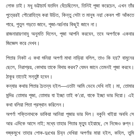
লোক চাই। মধু ভট্টাচার্য যতদিন বেঁচেছিলেন, তিনিই পূজা করেচেন, এখন তাঁর
পুত্রেরই পৌরোহিত্য করা উচিত, কিন্তু সেটা ত মানুষ নয়! কেবল পট আঁকতে
পারে, পুতুল গড়তে জানে, পূজা-অর্চনার কিছুই জানে না।
রাজনারায়ণবাবু অনুমতি দিলেন, পূজা আপনি করবেন, তবে অপর্ণাকে একবার
জিজ্ঞেস করে দেখব।
পিতার নিকট এ কথা শুনিয়া অপর্ণা মাথা নাড়িয়া বলিল, তাও কি হয়? বামুনের
ছেলে, নিরাশ্রয়, কোথায় তাকে বিদায় করব? যেমন জানে তেমনই পূজা করবে।
ঠাকুর তাতেই সন্তুষ্ট হবেন।
কন্যার কথায় পিতার চৈতন্য হইল—এতটা আমি ভেবে দেখি নাই। মা, তোমার
মন্দির তোমার পূজা, তোমার যা ইচ্ছা তাই ক’রো, যাকে ইচ্ছা ভার দিয়ো। এই
কথা বলিয়া পিতা প্রস্থান করিলেন।
অপর্ণা শক্তিনাথকে ডাকিয়া আনিয়া পূজার ভার দিল। বকুনি খাইয়া অবধি সে
আর এদিকে আসে নাই; মধ্যে তাহার পিতার মৃত্যু হইয়াছে, সে নিজেও রুগ্ন।
শুষ্কমুখে তাহার শোক-দুঃখের চিহ্ন দেখিয়া অপর্ণার মায়া হইল, কহিল, তুমি