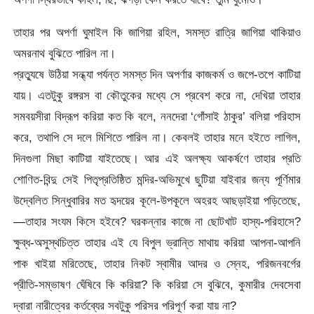
তাহার পর অপর্ণা ঘুমাইল কি জাগিয়া রহিল, সমস্ত রাত্রি জাগিয়া থাকিয়াও
অমরনাথ বুঝিতে পারিল না।
প্রত্যুষে উঠিয়া সন্ধ্যা পর্যন্ত সমস্ত দিন অপর্ণার কাজকর্ম ও জপে-তপে কাটিয়া
যায়। এতটুকু রঙ্গরস বা কৌতুকের মধ্যে সে প্রবেশ করে না, দেখিয়া তাহার
সমবয়সীরা বিদ্রূপ করিয়া কত কি বলে, ননদেরা ‘গোঁসাই ঠাকুর’ বলিয়া পরিহাস
করে, তথাপি সে দলে মিশিতে পারিল না। কেবলই তাহার মনে হইতে লাগিল,
দিনগুলা মিছা কাটিয়া যাইতেছে। আর এই অলক্ষ্য আকর্ষণে তাহার প্রতি
শোণিত-বিন্দু সেই পিতৃপ্রতিষ্ঠিত মন্দির-অভিমুখে ছুটিয়া যাইবার জন্য পূর্ণিমার
উদ্বেলিত সিন্ধুবারির মত হৃদয়ের কূলে-উপকূলে অহরহ আছড়াইয়া পড়িতেছে,
—তাহার সংযম কিসে হইবে? ঘরকন্নার কাজে না ছোটখাট হাস্য-পরিহাসে?
ক্ষুব্ধ-অসুস্থচিত্ত তাহার এই যে বিপুল ভ্রান্তি মাথায় করিয়া আপনা-আপনি
পাক খাইয়া মরিতেছে, তাহার নিকট স্বামীর আদর ও স্নেহ, পরিজনবর্গের
প্রীতি-সম্ভাষণ ঘেঁষিবে কি করিয়া? কি করিয়া সে বুঝিবে, কুমারীর দেবসেবা
দ্বারা নারীত্বের কর্তব্যের সবটুকু পরিসর পরিপূর্ণ করা যায় না?