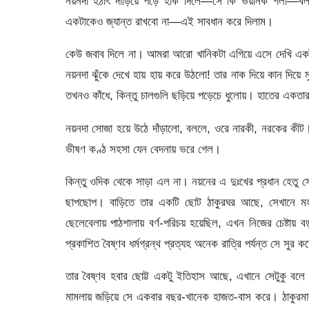
নয়নদা হঠাৎ দাঁড়িয়ে পড়ে হাঁক দিলে—সে কি ভয়ানক গলা—বলল
একটাকেও জ্যান্ত রাখবো না—এই সাবধান করে দিলাম।
কেউ জবাব দিলে না। আমরা আরো খানিকটা এগিয়ে এসে দেখি একটা 
নয়নদা ঝুঁকে দেখে হায় হায় করে উঠলো! তার নাক দিয়ে কান দিয়ে মু
তখনও কাঁধে, কিন্তু চালগুলি ছড়িয়ে পড়েচে ধুলোয়। হাতের একতারা
নয়নদা সোজা হয়ে উঠে দাঁড়ালো, বললে, ওরে নারকী, নরকের কীট। 
ভীষণ কণ্ঠ সহসা যেন বেদনায় ভরে গেল।
কিন্তু ওদিক থেকে সাড়া এল না। নয়নের এ দুঃখের প্রধান হেতু সে 
ছাপছোপ। বাড়িতে তার একটি ছোট ঠাকুরঘর আছে, সেখানে মহাপ
ছেলেবেলায় পাঠশালায় বর্ণ-পরিচয় হয়েছিল, এখন নিজের চেষ্টায়
প্রকাশিত বৈষ্ণব ধর্মগ্রন্থ প্রত্যহ অনেক রাত্রি পর্যন্ত সে সু
তার বৈষ্ণব হবার ছোট্ট একটু ইতিহাস আছে, এখানে সেটুকু বলে
মামলায় জড়িয়ে সে একবার বছর-খানেক হাজত-বাস করে। ঠাকুরমার 