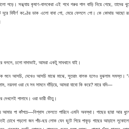
আলো পড়ে। সন্ধ্যায় কৃষাণ-বালকেরা এই পথে গরুর পাল বাড়ি নিয়ে গেছে, তাদের খু
াট দূরে বিদীর্ণ কণ্ঠের ডাক এলো বাবা গো, মেরে ফেললে গো। কে কোথায় আছো রক
।
 পরে বললে, চলো দাদাভাই, আমরা একটু সাবধানে যাই।
েকে শুনে আসচি, দেখেও আসচি মাঝে মাঝে, সুতরাং বালক হলেও বুঝলাম সমস্ত। “
, নয়নদা ওরা যে সব সামনে দাঁড়িয়ে, আমরা যাবো কি করে? মারে যদি—
ের দেখলেই পালাবে। ওরা ভারী ভীতু।
ে আমার পা কাঁপচে—নিশ্বাস ফেলতে পারিনে এমনি অবস্থা। গাছের ছায়া আর ধুল
আসতেই চোখে পড়লো জন পাঁচ-ছয় লোক যেন ছুটে গিয়ে পাকুড় গাছের আড়ালে লুকোল