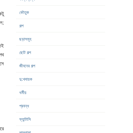
কৌতুক
টু
েল;
গল্প
ছড়াসমূহ
তেই
ছোট গল্প
পথ
এসে
জীবনের গল্প
দু:খদায়ক
ধর্মীয়
প্রবন্ধ
ফ্যান্টাসি
পরে
ভালবাসা