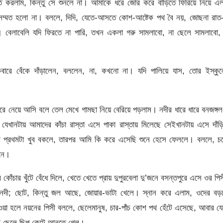
 করলাম, কিন্তু সে শুনলে না। আমাকে ধরে জোর করে বাড়িতে ফিরিয়ে নিয়ে এ
ুতে সম্মত হলো না। বললে, দিদি, যেতে-আসতে কোশ-আষ্টেক পথ বৈ নয়, জোছনা র
ে। বেলাবেলি যদি ফিরতে না পারি, তখন একলা গরু সামলাবো, না ছেলে সামলাবো,
ারে বেঁকে দাঁড়ালেন, বললেন, না, কখনো না। যদি পালিয়ে যাস, তোর ইস্কুল
ুরে নেয়ে আসি বলে তেল মেখে গামছা নিয়ে বেরিয়ে পড়লাম। নদীর ধারে ধারে বনজঙ্গ
েখানটায় আমাদের কাঁচা রাস্তা এসে পাকা রাস্তায় মিলেছে সেইখানটায় এসে দাঁড়
প্রথমটা খুব বকলে, তারপর আমি কি করে এসেছি শুনে হেসে ফেললে। বললে, চ
িনে।
োঁচার খুঁটে বেঁধে দিলে, খেতে খেতে প্রায় দুপুরবেলা দু’জনে বসন্তপুরে এসে ওর পি
তী নদী; ছোট, কিন্তু জল আছে, জোয়ার-ভাটা খেলে। স্নান করে এলাম, ওদের বড়
াওয়া হলে নয়নের পিসী বললে, ছেলেমানুষ, চার-পাঁচ কোশ পথ হেঁটে এসেছে, আবার য
োট ছেলে ছিপ কেটে আনতে গেল।