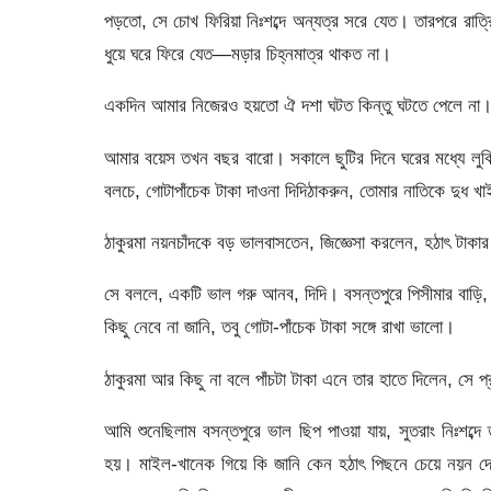
পড়তো, সে চোখ ফিরিয়া নিঃশব্দে অন্যত্র সরে যেত। তারপরে রাত
ধুয়ে ঘরে ফিরে যেত—মড়ার চিহ্নমাত্র থাকত না।
একদিন আমার নিজেরও হয়তো ঐ দশা ঘটত কিন্তু ঘটতে পেলে না। 
আমার বয়েস তখন বছর বারো। সকালে ছুটির দিনে ঘরের মধ্যে লুক
বলচে, গোটাপাঁচেক টাকা দাওনা দিদিঠাকরুন, তোমার নাতিকে দুধ 
ঠাকুরমা নয়নচাঁদকে বড় ভালবাসতেন, জিজ্ঞেসা করলেন, হঠাৎ টাক
সে বললে, একটি ভাল গরু আনব, দিদি। বসন্তপুরে পিসীমার বাড়ি, 
কিছু নেবে না জানি, তবু গোটা-পাঁচেক টাকা সঙ্গে রাখা ভালো।
ঠাকুরমা আর কিছু না বলে পাঁচটা টাকা এনে তার হাতে দিলেন, সে 
আমি শুনেছিলাম বসন্তপুরে ভাল ছিপ পাওয়া যায়, সুতরাং নিঃশব্দে 
হয়। মাইল-খানেক গিয়ে কি জানি কেন হঠাৎ পিছনে চেয়ে নয়ন 