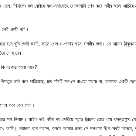
্রি এলে, শিয়ালের দল বেরিয়ে মহা-সমারোহে ভোজানাদি শেষ করে নদীর জলে আঁচিয়ে 
সেই গল্পটা বলি।
িয়ে বসে ঘুড়ি তৈরি করচি, কানে গেল ও-পাড়ার নয়ন বাগদীর গলা। সে আমার ঠাকুরম
খাইয়ে শোধ দেব।
ার কি দরকার হলো নয়ন?
পিসতুত ভাই বলে পাঠিয়েছে, চার-পাঁচটি গরু সে রাখতে পারচে না, আমাকে একটি দে
প্রণাম করে চলে গেল।
তার সঙ্গ নিলাম। মাইল-দুই কাঁচা পথ পেরিয়ে গ্রান্ড ট্রাঙ্ক রোড ধরে বসন্তপুরে য
দেখে আমি। ভয়ানক রাগ করলে, বললে আমার জন্য সে দশখানা ছিপ কেটে আনবে, ত