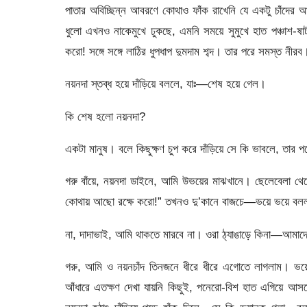
পাতার অবিচ্ছিন্ন আবরণে কোথাও ফাঁক রাখেনি যে একটু চাঁদের 
ধুলো এখনও নাকেমুখে ঢুকছে, এমনি সময়ে সুমুখে হাত পঞ্চাশ-ষ
করো! সঙ্গে সঙ্গে লাঠির ধুপধাপ দুমদাম শব্দ। তার পরে সমস্ত নীরব
নয়নদা স্তব্ধ হয়ে দাঁড়িয়ে বললে, যাঃ—শেষ হয়ে গেল।
কি শেষ হলো নয়নদা?
একটা মানুষ। বলে কিছুক্ষণ চুপ করে দাঁড়িয়ে সে কি ভাবলে, তার
গরু বাঁয়ে, নয়নদা ডাইনে, আমি উভয়ের মাঝখানে। ছেলেবেলা থ
কোথায় আছো রক্ষে করো!” তখনও দু’কানে বাজচে—ভয়ে ভয়ে বললাম
না, দাদাভাই, আমি থাকতে মারবে না। ওরা ঠ্যাঙাড়ে কিনা—আমাদ
গরু, আমি ও নয়নচাঁদ তিনজনে ধীরে ধীরে এগোতে লাগলাম। ভয়
আঁধারে এতক্ষণ দেখা যায়নি কিছুই, পনেরো-বিশ হাত এগিয়ে 