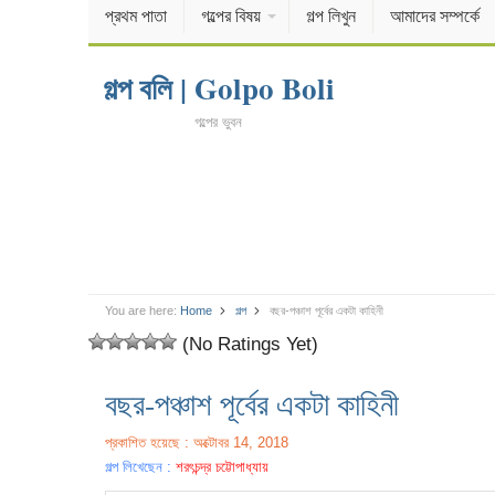
প্রথম পাতা
গল্পের বিষয়
গল্প লিখুন
আমাদের সম্পর্কে
গল্প বলি | Golpo Boli
গল্পের ভুবন
You are here:
Home
গল্প
বছর-পঞ্চাশ পূর্বের একটা কাহিনী
(No Ratings Yet)
বছর-পঞ্চাশ পূর্বের একটা কাহিনী
প্রকাশিত হয়েছে : অক্টোবর 14, 2018
গল্প লিখেছেন :
শরৎচন্দ্র চট্টোপাধ্যায়