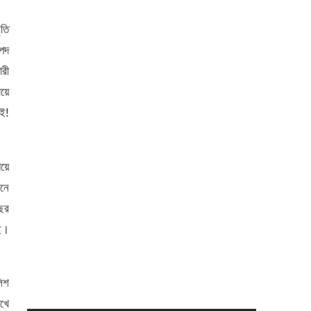
ৃতি
াপদ
ারী
ায়ে
েই!
িয়ে
ানে
ের
ছে।
লিশ
োখে