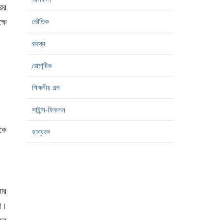
রের
ভৌতিক
্ষে
রহস্য
রোমান্টিক
শিক্ষনীয় গল্প
সাইন্স-ফিকশন
কে
হাস্যরস
োর
ো।