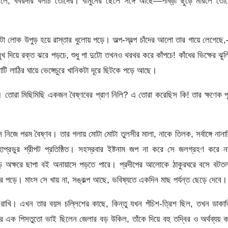
ে, খবরদার বলচি তোদের। বামুনের ছেলে সঙ্গে আছে—পাব্‌ড়া ছুঁড়ে মারলে তোদ
লোক উপুড় হয়ে রাস্তার ধুলোয় পড়ে। অল্প-স্বল্প চাঁদের আলো তার গায়ে লেগেছ
খ দিয়ে রক্ত ঝরে পড়চে, শুধু পা দুটো তখনও থরথর করে কাঁপচে! কাঁধের ভিক্ষের ঝুল
টি লাঠির ঘায়ে ভেঙ্গেচুরে খানিকটা দূরে ছিটকে পড়ে আছে।
তোরা মিছিমিছি একজন বৈষ্ণবের প্রাণ নিলি? এ তোরা করেছিস কি! তার ক্ষণেক পূর
নিজে পরম বৈষ্ণব। তার গলায় মোটা মোটা তুলসীর মালা, নাকে তিলক, সর্বাঙ্গে নানা
্রভুর শ্রীপট প্রতিষ্ঠিত। সহস্রবার ইষ্টনাম জপ না করে সে জলগ্রহণ করে ন
 বড় অক্ষরে ছাপা বই অনায়াসে পড়তে পারে। প্রদীপের আলোকে ঠাকুরঘরে বসে বটত
র করে পড়ে। মাংস সে খায় না, সঙ্কল্প আছে, ভবিষ্যতে একদিন মাছ পর্যন্ত ছেড়ে দেবে।
 রাখি। এখন তার বয়স চল্লিশের কাছে, কিন্তু যখন পঁচিশ-ত্রিশ ছিল, তখন ডাকা
এক পিসতুতো ভাই ছিলেন জেলার বড় উকিল, তাঁকে দিয়ে বহু তদ্বির ও অর্থব্যয় 