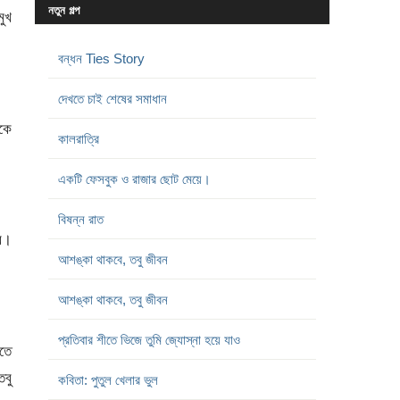
নতুন গল্প
মুখ
বন্ধন Ties Story
দেখতে চাই শেষের সমাধান
াকে
কালরাত্রি
একটি ফেসবুক ও রাজার ছোট মেয়ে।
বিষন্ন রাত
বে।
আশঙ্কা থাকবে, তবু জীবন
আশঙ্কা থাকবে, তবু জীবন
প্রতিবার শীতে ভিজে তুমি জ্যোস্না হয়ে যাও
েতে
বু
কবিতা: পুতুল খেলার ভুল