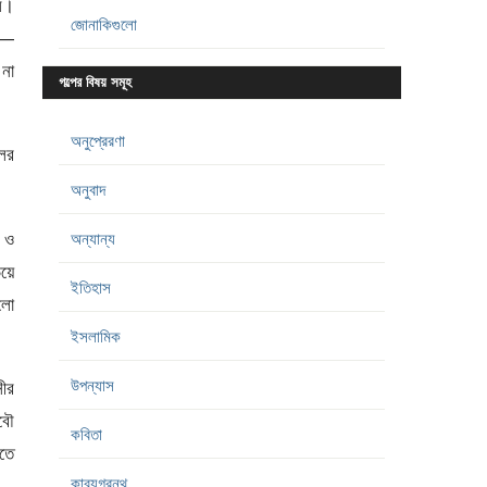
ল।
জোনাকিগুলো
াত—
 না
গল্পের বিষয় সমূহ
অনুপ্রেরণা
ের
অনুবাদ
ল ও
অন্যান্য
িয়ে
ইতিহাস
লো
ইসলামিক
উপন্যাস
সীর
বৌ
কবিতা
েতে
কাব্যগ্রন্থ