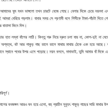
আমাদের ঘুম যখন ভাঙ্গলো তখন চারটে বেজে গেছে। বেলার দিকে চেয়ে নয়নদা এক
েই আমরা বেরিয়ে পড়লাম। যাবার সময় সে প্রণামী বলে পিসীকে টাকা-পাঁচটা দিতে গ
র বাতাসা কিনে দিস।
ার হাত লম্বা বাঁশের লাঠি। কিন্তু গরু নিয়ে দ্রুত চলা যায় না, কোশ-দুই না যে
ড় বড় অশ্বত্থ, বট আর পাকুড় গাছ ডালে ডালে মাথায় মাথায় ঠেকে এক হয়ে আছে। 
্থানে স্থানে পথের উপর এসে পড়েছে। নয়ন বললে, দাদাভাই, তুমি আমার বাঁ দিকে 
িপূর্ণ।
পাশের বনজঙ্গল আরও ঘন হয়ে এলো, বহু প্রাচীন সুবৃহৎ পাকুড় গাছের সারি মাথার উ