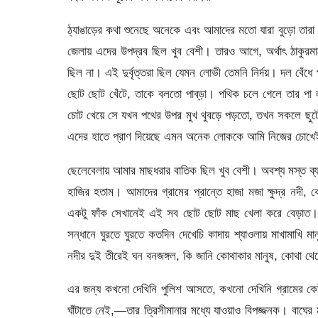
ঠ্যাঙাড়ের কথা শুনেছে অনেকে এবং আমাদের মতো যারা বুড়ো তারা দ
জেলায় এদের উপদ্রব ছিল খুব বেশী। তারও আগে, অর্থাৎ ঠাকুরমাদ
ছিল না। এই দুর্বৃত্তরা ছিল যেমন লোভী তেমনি নির্দয়। দল বেঁধ
ছোট ছোট খেঁটে, তাকে বলতো পাব্‌ড়া। পথিক চলে গেলে তার পা লক্
চোট খেয়ে সে যখন পথের উপর মুখ থুবড়ে পড়তো, তখন সকলে ছুটে 
এদের হাতে প্রাণ দিয়েছে এমন অনেক লোককে আমি নিজের চোখে
ছেলেবেলায় আমার মাছধরার বাতিক ছিল খুব বেশী। অবশ্য মস্ত ব্য
হাজির হতাম। আমাদের গ্রামের প্রান্তে হাজা মজা ক্ষুদ্র নদ
একটু ফাঁক সেখানেই এই সব ছোট ছোট মাছ খেলা করে বেড়াত। 
সন্ধানে ঘুরতে ঘুরতে কতদিন দেখেচি কাদায় শ্যাওলায় মাখামাখ
নদীর দুই তীরেই ঘন বনজঙ্গল, কি জানি কোথাকার মানুষ, কোথা থেক
এর জন্য কখনো দেখিনি পুলিশ আসতে, কখনো দেখিনি গ্রামের কেউ
ঘাঁটাতে নেই,—তার ত্রিসীমানার মধ্যে যাওয়াও বিপজ্জনক। বাঘের 