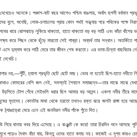
েখেচেও অনেকে। পঞ্চাশ-ষাট বছর আগেও পশ্চিম বাঙলায়, অর্থাৎ হুগলী বর্ধমান প্রভ
ের যুগে, শুনেছি, লোক-চলাচলের প্রায় কোন পথই সন্ধ্যার পরে পথিকের পক্ষে নির
ে পথের ধারে ঝোপঝাড়ে লুকিয়ে থাকতো, হাতে থাকতো বড় বড় লাঠি এবং কাঁচা বাঁশের ভ
ষ্য করে পিছন থেকে ছুঁড়ে মারতো সেই পাব্‌ড়া। অব্যর্থ তার সন্ধান। অতর্কিতে প
এসে দুম্‌দাম করে লাঠি মেরে তার জীবন শেষ করতো। এর ভাবা-চিন্তা বাছবিচার ন
ই দেখেচি।
াপার নয়,—পুঁটি, চ্যালা প্রভৃতি ছোট ছোট মাছ। ভোর না হতেই ছিপ-হাতে নদীতে গ
ী, কোথাও কোমরের বেশি জল নেই, সমস্তই শৈবালে সমাচ্ছন্ন—তার মাঝে মাঝে যেখ
বঁড়শিতে টোপ গেঁথে সেইগুলি ধরার ছিল আমার বড় আনন্দ। একলা নদীর তীরে মাছ
ি মানুষের মৃতদেহ। কোনটার মাথা থেকে হয়তো তখনও রক্ত ঝরে জলটা রাঙ্গা হয়ে আ
ে ঠ্যাঙাড়েরা মেরে এনে এই জনবিরল নদীর পাঁকে পুঁতে দিত।
 গিয়ে থানায় খবর দিয়ে এসেছে। এ ঝঞ্ঝাট কে করে! তারা চিরদিন শুনে আসছে পু
মুখে পড়েও দৈবাৎ বাঁচা যায়, কিন্তু ওদের হাতে কদাচ নয়। কাজেই এ দৃশ্য কারও চ