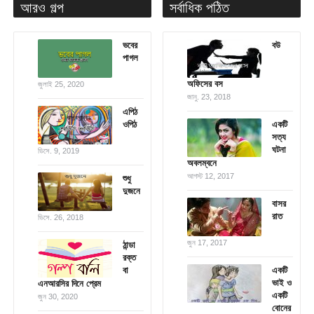
আরও গল্প
সর্বাধিক পঠিত
ভবের
বউ
পাগল
অফিসের বস
জুলাই 25, 2020
জানু. 23, 2018
এপিঠ
ওপিঠ
একটি
সত্য
ঘটনা
ডিসে. 9, 2019
অবলম্বনে
আগস্ট 12, 2017
শুধু
দুজনে
বাসর
রাত
ডিসে. 26, 2018
জুন 17, 2017
ঠান্ডা
রক্ত
বা
একটি
ভাই ও
এনআরসির দিনে প্রেম
একটি
জুন 30, 2020
বোনের