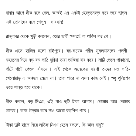
যাবার আগে হীরু বলে গেল, আজই এর একটা হেস্তনেস্ত করে তবে ছাড়ব।
এই তোমাদের বলে গেলুম। সাবধান!
রান্নাঘর থেকে খুড়ী বললেন, তোর ভারী ক্ষমতা! যা পারিস কর গে।
হীরু এসে হাজির হলো রাইপুরে। ঘর-কয়েক গরীব মুসলমানদের পল্লী।
মহরমের দিনে বড় বড় লাঠি ঘুরিয়া তারা তাজিয়া বার করে। লাঠি তেলে পাকানো,
গাঁটে গাঁটে পেতল বাঁধানো। এই থেকে অনেকের ধারণা তাদের মত লাঠি-
খেলোয়াড় এ অঞ্চলে মেলে না। তারা পারে না এমন কাজ নেই। শুধু পুলিশের
ভয়ে শান্ত হয়ে থাকে।
হীরু বললে, বড় মিঞা, এই নাও দুটি টাকা আগাম। তোমার আর তোমার
ভায়ের। কাজ উদ্ধার করে দাও আরো বক্‌শিশ পাবে।
টাকা দুটি হাতে নিয়ে লতিফ মিঞা হেসে বললে, কি কাজ বাবু?