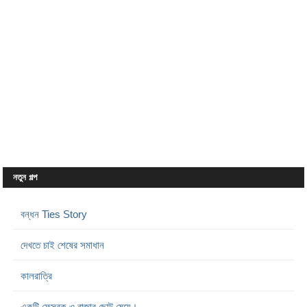
নতুন গল্প
বন্ধন Ties Story
দেখতে চাই শেষের সমাধান
কালরাত্রি
একটি ফেসবুক ও রাজার ছোট মেয়ে।