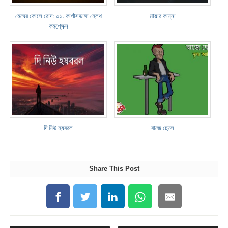
মেঘের কোলে রোদ: ০১. কার্পাসডাঙ্গা হেলথ
মায়ার কান্না
কমপ্লেক্স
দি নিউ হযবরল
বাজে ছেলে
Share This Post