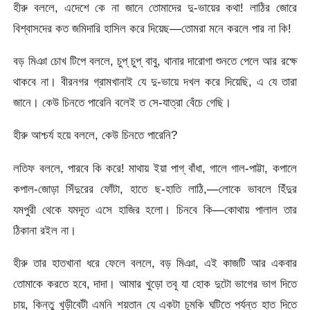
হীরু বললে, এদেশে কে না জানে তোমাদের দু-ভায়ের কথা! লাঠির জোরে
বিশ্বাসদের কত জমিদারি হাসিল করে দিয়েছ—তোমরা মনে করলে পার না কি!
বড় মিঞা চোখ টিপে বললে, চুপ্‌ চুপ্‌ বাবু, থানার দারোগা শুনতে পেলে আর রক্ষে
থাকবে না। বীরনগর গ্রামখানাই যে দু-ভায়ে দখল করে দিয়েছি, এ যে তারা
জানে। কেউ চিনতে পারেনি বলেই ত সে-যাত্রা বেঁচে গেছি।
হীরু আশ্চর্য হয়ে বললে, কেউ চিনতে পারেনি?
লতিফ বললে, পারবে কি করে! মাথায় ইয়া পাগ্‌ বাঁধা, গালে গাল-পাট্টা, কপালে
কপাল-জোড়া সিঁদুরের ফোঁটা, হাতে ছ-হাতি লাঠি,—লোকে ভাবলে হিঁদুর
যমপুরী থেকে যমদূত এসে হাজির হলো। চিনবে কি—কোথায় পালাল তার
ঠিকানা রইল না।
হীরু তার হাতখানা ধরে ফেলে বললে, বড় মিঞা, এই কাজটি আর একবার
তোমাকে করতে হবে, দাদা। আমার খুড়ো তবু যা হোক দুটো ভাগের ভাগ দিতে
চায়, কিন্তু খুড়ীবেটী এমনি শয়তান যে একটা চুমকি ঘটিতে পর্যন্ত হাত দিতে