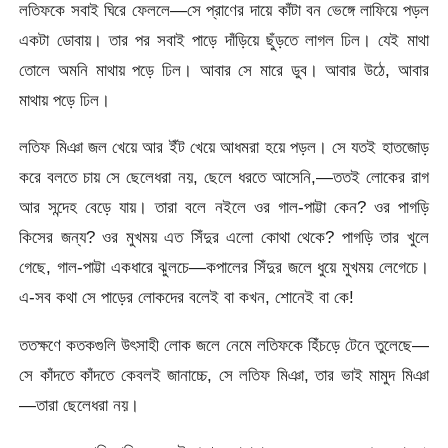
লতিফকে সবাই ঘিরে ফেললে—সে প্রাণের দায়ে কাঁটা বন ভেঙ্গে লাফিয়ে পড়ল
একটা ডোবায়। তার পর সবাই পাড়ে দাঁড়িয়ে ছুঁড়তে লাগল ঢিল। যেই মাথা
তোলে অমনি মাথায় পড়ে ঢিল। আবার সে মারে ডুব। আবার উঠে, আবার
মাথায় পড়ে ঢিল।
লতিফ মিঞা জল খেয়ে আর ইঁট খেয়ে আধমরা হয়ে পড়ল। সে যতই হাতজোড়
করে বলতে চায় সে ছেলেধরা নয়, ছেলে ধরতে আসেনি,—ততই লোকের রাগ
আর সন্দেহ বেড়ে যায়। তারা বলে নইলে ওর গাল-পাট্টা কেন? ওর পাগড়ি
কিসের জন্য? ওর মুখময় এত সিঁদুর এলো কোথা থেকে? পাগড়ি তার খুলে
গেছে, গাল-পাট্টা একধারে ঝুলচে—কপালের সিঁদুর জলে ধুয়ে মুখময় লেগেচে।
এ-সব কথা সে পাড়ের লোকদের বলেই বা কখন, শোনেই বা কে!
ততক্ষণে কতকগুলি উৎসাহী লোক জলে নেমে লতিফকে হিঁচড়ে টেনে তুলেছে—
সে কাঁদতে কাঁদতে কেবলই জানাচ্চে, সে লতিফ মিঞা, তার ভাই মামুদ মিঞা
—তারা ছেলেধরা নয়।