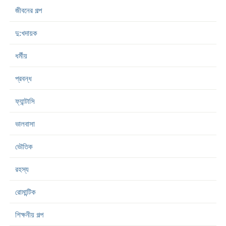
জীবনের গল্প
দু:খদায়ক
ধর্মীয়
প্রবন্ধ
ফ্যান্টাসি
ভালবাসা
ভৌতিক
রহস্য
রোমান্টিক
শিক্ষনীয় গল্প