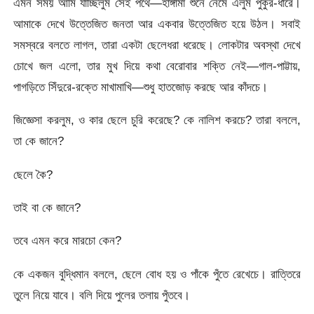
এমন সময় আমি যাচ্ছিলুম সেই পথে—হাঙ্গামা শুনে নেমে এলুম পুকুর-ধারে।
আমাকে দেখে উত্তেজিত জনতা আর একবার উত্তেজিত হয়ে উঠল। সবাই
সমস্বরে বলতে লাগল, তারা একটা ছেলেধরা ধরেছে। লোকটার অবস্থা দেখে
চোখে জল এলো, তার মুখ দিয়ে কথা বেরোবার শক্তি নেই—গাল-পাট্টায়,
পাগড়িতে সিঁদুরে-রক্তে মাখামাখি—শুধু হাতজোড় করছে আর কাঁদচে।
জিজ্ঞেসা করলুম, ও কার ছেলে চুরি করেছে? কে নালিশ করচে? তারা বললে,
তা কে জানে?
ছেলে কৈ?
তাই বা কে জানে?
তবে এমন করে মারচো কেন?
কে একজন বুদ্ধিমান বললে, ছেলে বোধ হয় ও পাঁকে পুঁতে রেখেচে। রাত্তিরে
তুলে নিয়ে যাবে। বলি দিয়ে পুলের তলায় পুঁতবে।