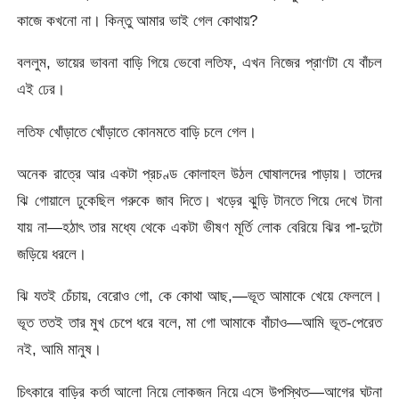
কাজে কখনো না। কিন্তু আমার ভাই গেল কোথায়?
বললুম, ভায়ের ভাবনা বাড়ি গিয়ে ভেবো লতিফ, এখন নিজের প্রাণটা যে বাঁচল
এই ঢের।
লতিফ খোঁড়াতে খোঁড়াতে কোনমতে বাড়ি চলে গেল।
অনেক রাত্রে আর একটা প্রচণ্ড কোলাহল উঠল ঘোষালদের পাড়ায়। তাদের
ঝি গোয়ালে ঢুকেছিল গরুকে জাব দিতে। খড়ের ঝুড়ি টানতে গিয়ে দেখে টানা
যায় না—হঠাৎ তার মধ্যে থেকে একটা ভীষণ মূর্তি লোক বেরিয়ে ঝির পা-দুটো
জড়িয়ে ধরলে।
ঝি যতই চেঁচায়, বেরোও গো, কে কোথা আছ,—ভূত আমাকে খেয়ে ফেললে।
ভূত ততই তার মুখ চেপে ধরে বলে, মা গো আমাকে বাঁচাও—আমি ভূত-পেরেত
নই, আমি মানুষ।
চিৎকারে বাড়ির কর্তা আলো নিয়ে লোকজন নিয়ে এসে উপস্থিত—আগের ঘটনা