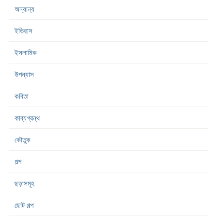
অন্যান্য
ইতিহাস
ইসলামিক
উপন্যাস
কবিতা
কাব্যগ্রন্থ
কৌতুক
গল্প
ছড়াসমূহ
ছোট গল্প