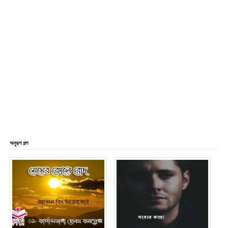
অনুরূপ গল্প