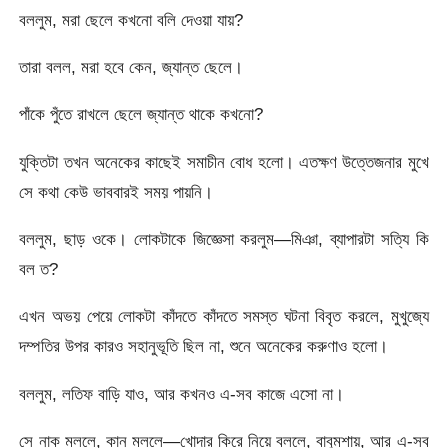
বললুম, মরা ছেলে কখনো বলি দেওয়া যায়?
তারা বলল, মরা হবে কেন, জ্যান্ত ছেলে।
পাঁকে পুঁতে রাখলে ছেলে জ্যান্ত থাকে কখনো?
যুক্তিটা তখন অনেকের কাছেই সমাচীন বোধ হলো। এতক্ষণ উত্তেজনার মুখে
সে কথা কেউ ভাববারই সময় পায়নি।
বললুম, ছাড় ওকে। লোকটাকে জিজ্ঞেসা করলুম—মিঞা, ব্যাপারটা সত্যি কি
বল ত?
এখন অভয় পেয়ে লোকটা কাঁদতে কাঁদতে সমস্ত ঘটনা বিবৃত করলে, মুখুজ্যে
দম্পতির উপর কারও সহানুভূতি ছিল না, শুনে অনেকের করুণাও হলো।
বললুম, লতিফ বাড়ি যাও, আর কখনও এ-সব কাজে এসো না।
সে নাক মললে, কান মললে—খোদার কিরে নিয়ে বললে, বাবুমশায়, আর এ-সব