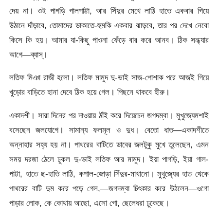
দেয় না। ওই পাগড়ি গালপাট্টা, আর সিঁদুর মেখে লাঠি হাতে একবার গিয়ে
উঠানে দাঁড়াবে, তোমাদের ডাকাতে-হুমকি একবার ঝাড়বে, তার পর দেখে নেবো
কিসে কি হয়। আমার যা-কিছু পাওনা ফেঁড়ে বার করে আনব। ঠিক সন্ধ্যার
আগে—ব্যাস্‌।
লতিফ মিঞা রাজী হলো। লতিফ মামুদ দু-ভাই সাজ-পোশাক পরে আজই গিয়ে
খুড়োর বাড়িতে হানা দেবে ঠিক হয়ে গেল। পিছনে থাকবে হীরু।
একাদশী। সারা দিনের পর দাওয়ায় ঠাঁই করে দিয়েচেন জগদম্বা। মুখুজ্যেমশাই
বসেছেন জলযোগে। সামান্য ফলমূল ও দুধ। বেতো ধাত—একাদশীতে
অন্নাহার সহ্য হয় না। পাথরের বাটিতে ডাবের জলটুকু মুখে তুলেছেন, এমন
সময় দরজা ঠেলে ঢুকল দু-ভাই লতিফ আর মামুদ। ইয়া পাগড়ি, ইয়া গাল-
পাট্টা, হাতে ছ-হাতি লাঠি, কপাল-জোড়া সিঁদুর-মাখানো। মুখুজ্যের হাত থেকে
পাথরের বাটি দুম করে পড়ে গেল,—জগদম্বা চিৎকার করে উঠলেন—ওগো
পাড়ার লোক, কে কোথায় আছো, এসো গো, ছেলেধরা ঢুকেছে।