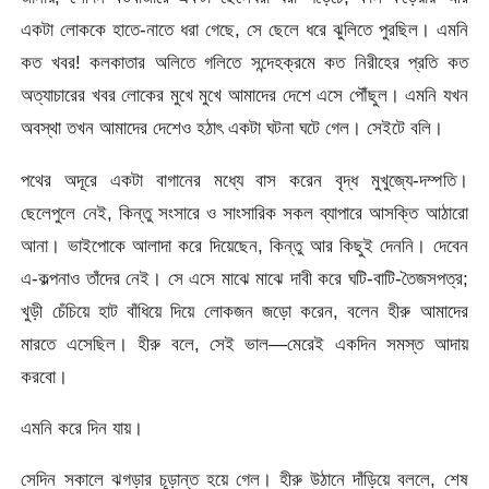
একটা লোককে হাতে-নাতে ধরা গেছে, সে ছেলে ধরে ঝুলিতে পুরছিল। এমনি
কত খবর! কলকাতার অলিতে গলিতে সন্দেহক্রমে কত নিরীহের প্রতি কত
অত্যাচারের খবর লোকের মুখে মুখে আমাদের দেশে এসে পৌঁছুল। এমনি যখন
অবস্থা তখন আমাদের দেশেও হঠাৎ একটা ঘটনা ঘটে গেল। সেইটে বলি।
পথের অদূরে একটা বাগানের মধ্যে বাস করেন বৃদ্ধ মুখুজ্যে-দম্পতি।
ছেলেপুলে নেই, কিন্তু সংসারে ও সাংসারিক সকল ব্যাপারে আসক্তি আঠারো
আনা। ভাইপোকে আলাদা করে দিয়েছেন, কিন্তু আর কিছুই দেননি। দেবেন
এ-কল্পনাও তাঁদের নেই। সে এসে মাঝে মাঝে দাবী করে ঘটি-বাটি-তৈজসপত্র;
খুড়ী চেঁচিয়ে হাট বাঁধিয়ে দিয়ে লোকজন জড়ো করেন, বলেন হীরু আমাদের
মারতে এসেছিল। হীরু বলে, সেই ভাল—মেরেই একদিন সমস্ত আদায়
করবো।
এমনি করে দিন যায়।
সেদিন সকালে ঝগড়ার চূড়ান্ত হয়ে গেল। হীরু উঠানে দাঁড়িয়ে বললে, শেষ