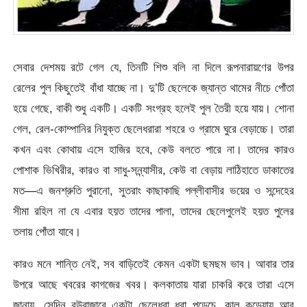
সেবার দেশময় রটে গেল যে, তিনটি শিশু বলি না দিলে রূপনারায়ণের উপর
রেলের পুল কিছুতেই বাঁধা যাচ্ছে না। দু’টি ছেলেকে জ্যান্ত থামের নীচে পোঁতা
হয়ে গেছে, বাকী শুধু একটি। একটি সংগ্রহ হলেই পুল তৈরী হয়ে যায়। শোনা
গেল, রেল-কোম্পানির নিযুক্ত ছেলেধরারা শহরে ও গ্রামে ঘুরে বেড়াচ্চে। তারা
কখন এবং কোথায় এসে হাজির হবে, কেউ বলতে পারে না। তাদের কারও
পোশাক ভিখিরীর, কারও বা সাধু-সন্ন্যাসীর, কেউ বা বেড়ায় লাঠিহাতে ডাকাতের
মত—এ জনশ্রুতি পুরানো, সুতরাং কাছাকাছি পল্লীবাসীর ভয়ের ও সন্দেহের
সীমা রহিল না যে এবার হয়ত তাদের পালা, তাদের ছেলেপুলেই হয়ত পুলের
তলায় পোঁতা যাবে।
কারও মনে শান্তি নেই, সব বাড়িতেই কেমন একটা ছমছম ভাব। আবার তার
উপরে আছে খবরের কাগজের খবর। কলকাতায় যারা চাকরি করে তারা এসে
জানায়, সেদিন বউবাজারে একটা ছেলেধরা ধরা পড়েচে, কাল কড়েয়ায় আর