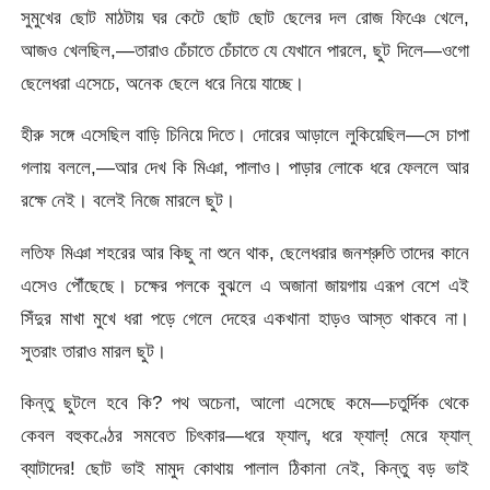
সুমুখের ছোট মাঠটায় ঘর কেটে ছোট ছোট ছেলের দল রোজ ফিঞে খেলে,
আজও খেলছিল,—তারাও চেঁচাতে চেঁচাতে যে যেখানে পারলে, ছুট দিলে—ওগো
ছেলেধরা এসেচে, অনেক ছেলে ধরে নিয়ে যাচ্ছে।
হীরু সঙ্গে এসেছিল বাড়ি চিনিয়ে দিতে। দোরের আড়ালে লুকিয়েছিল—সে চাপা
গলায় বললে,—আর দেখ কি মিঞা, পালাও। পাড়ার লোকে ধরে ফেললে আর
রক্ষে নেই। বলেই নিজে মারলে ছুট।
লতিফ মিঞা শহরের আর কিছু না শুনে থাক, ছেলেধরার জনশ্রুতি তাদের কানে
এসেও পৌঁছেছে। চক্ষের পলকে বুঝলে এ অজানা জায়গায় এরূপ বেশে এই
সিঁদুর মাখা মুখে ধরা পড়ে গেলে দেহের একখানা হাড়ও আস্ত থাকবে না।
সুতরাং তারাও মারল ছুট।
কিন্তু ছুটলে হবে কি? পথ অচেনা, আলো এসেছে কমে—চতুর্দিক থেকে
কেবল বহুকণ্ঠের সমবেত চিৎকার—ধরে ফ্যাল্‌, ধরে ফ্যাল্‌! মেরে ফ্যাল্‌
ব্যাটাদের! ছোট ভাই মামুদ কোথায় পালাল ঠিকানা নেই, কিন্তু বড় ভাই