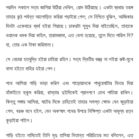
পরদিন সকালে সত্য জাগিয়া উঠিয়া দেখিল, রোদ উঠিয়াছে। একটা ব্যথার তরঙ্গ
তাহার কন্ঠ পর্যন্ত আলোড়িত করিয়া গড়াইয়া গেল; সে নিশ্চিত বুঝিল, আজিকার
দিনটা একেবারে ব্যর্থ হইয়া গিয়াছে। চাকরটা সুমুখ দিয়া যাইতেছিল, তাহাকে
ভয়ানক ধমক দিয়া কহিল, হারামজাদা, এত বেলা হয়েছে, তুলে দিতে পারিস নি?
যা, তোর এক টাকা জরিমানা।
সে বেচারা হতবুদ্ধি হইয়া চাহিয়া রহিল। সত্য দ্বিতীয় বস্ত্র না লইয়া রুষ্ট-মুখে
বাসা হইতে বাহির হইয়া গেল।
পথে আসিয়া গাড়ি ভাড়া করিল এবং গাড়োয়ানকে পাথুরেঘাটার ভিতর দিয়া
হাঁকাইতে হুকুম করিয়া, রাস্তার দুইদিকেই প্রানপণে চোখ পাতিয়া রাখিল।
কিন্তু গঙ্গায় আসিয়া, ঘাটের দিকে চাহিতেই তাহার সমস্ত ক্ষোভ যেন জুড়াইয়া
গেল, বরঞ্চ মনে হইল, যেন অকস্মাৎ পথের উপরে নিক্ষিপ্ত একটা অমূল্য রত্ন
কুড়াইয়া পাইল।
গাড়ি হইতে নামিতেই তিনি মৃদু হাসিয়া নিতান্ত পরিচিতের মত বলিলেন, এত