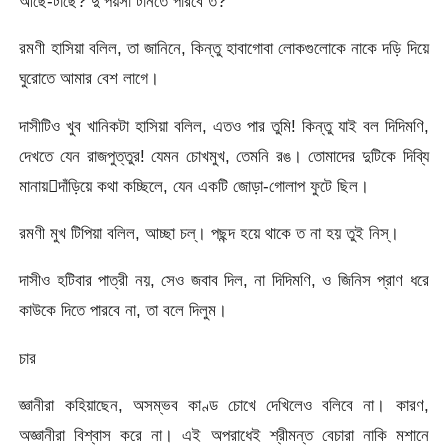
আছে-টাছে? দু’পয়সা টানতে পারবে ত?
রমণী হাসিয়া বলিল, তা জানিনে, কিন্তু হাবাগোবা লোকগুলোকে নাকে দড়ি দিয়ে
ঘুরোতে আমার বেশ লাগে।
দাসীটিও খুব খানিকটা হাসিয়া বলিল, এতও পার তুমি! কিন্তু যাই বল দিদিমণি,
দেখতে যেন রাজপুত্তুর! যেমন চোখমুখ, তেমনি রঙ। তোমাদের দুটিকে দিব্যি
মানায়দাঁড়িয়ে কথা কচ্ছিলে, যেন একটি জোড়া-গোলাপ ফুটে ছিল।
রমণী মুখ টিপিয়া বলিল, আচ্ছা চল্‌। পছন্দ হয়ে থাকে ত না হয় তুই নিস্‌।
দাসীও হটিবার পাত্রী নয়, সেও জবাব দিল, না দিদিমণি, ও জিনিস প্রাণ ধরে
কাউকে দিতে পারবে না, তা বলে দিলুম।
চার
জ্ঞানীরা কহিয়াছেন, অসম্ভব কাণ্ড চোখে দেখিলেও বলিবে না। কারণ,
অজ্ঞানীরা বিশ্বাস করে না। এই অপরাধেই শ্রীমন্ত বেচারা নাকি মশানে