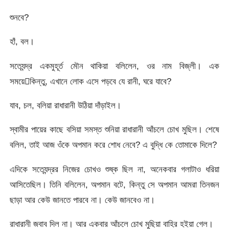
শুনবে?
হাঁ, বল।
সত্যেন্দ্র একমুহূর্ত মৌন থাকিয়া বলিলেন, ওর নাম বিজ্‌লী। এক
সময়েকিন্তু, এখানে লোক এসে পড়বে যে রানী, ঘরে যাবে?
যাব, চল, বলিয়া রাধারানী উঠিয়া দাঁড়াইল।
স্বামীর পায়ের কাছে বসিয়া সমস্ত শুনিয়া রাধারানী আঁচলে চোখ মুছিল। শেষে
বলিল, তাই আজ ওঁকে অপমান করে শোধ নেবে? এ বুদ্ধি কে তোমাকে দিলে?
এদিকে সত্যেন্দ্রর নিজের চোখও শুষ্ক ছিল না, অনেকবার গলাটাও ধরিয়া
আসিতেছিল। তিনি বলিলেন, অপমান বটে, কিন্তু সে অপমান আমরা তিনজন
ছাড়া আর কেউ জানতে পারবে না। কেউ জানবেও না।
রাধারানী জবাব দিল না। আর একবার আঁচলে চোখ মুছিয়া বাহির হইয়া গেল।