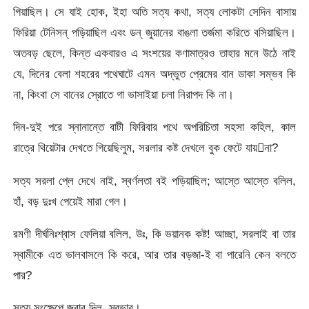
গিয়াছিল। সে যাই হোক, ইহা অতি সত্য কথা, সত্য লোকটা সেদিন বাসায়
ফিরিয়া টেনিসন্‌ পড়িয়াছিল এবং ডন্‌ জুয়ানের বাঙলা তর্জমা করিতে বসিয়াছিল।
অতবড় ছেলে, কিন্ত একবারও এ সংশয়ের কণামাত্রও তাহার মনে উঠে নাই
যে, দিনের বেলা শহরের পথেঘাটে এমন অদ্ভুত প্রেমের বান ডাকা সম্ভব কি
না, কিংবা সে বানের স্রোতে গা ভাসাইয়া চলা নিরাপদ কি না।
দিন-দুই পরে স্নানান্তে বাটী ফিরিবার পথে অপরিচিতা সহসা কহিল, কাল
রাত্রে থিয়েটার দেখতে গিয়েছিলুম, সরলার কষ্ট দেখলে বুক ফেটে যায়না?
সত্য সরলা প্লে দেখে নাই, স্বর্ণলতা বই পড়িয়াছিল; আস্তে আস্তে বলিল,
হাঁ, বড় দুঃখ পেয়েই মারা গেল।
রমণী দীর্ঘনিঃশ্বাস ফেলিয়া বলিল, উঃ, কি ভয়ানক কষ্ট! আচ্ছা, সরলাই বা তার
স্বামীকে এত ভালবাসলে কি করে, আর তার বড়জা-ই বা পারেনি কেন বলতে
পার?
সত্য সংক্ষেপে জবাব দিল, স্বভাব।