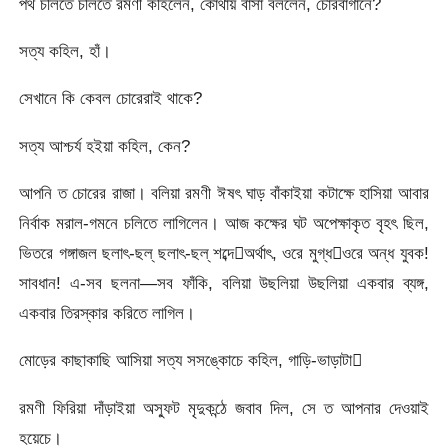
পথ চলিতে চলিতে রমণী কহিলেন, কোথায় বাসা বললেন, চোরবাগানে?
সত্য কহিল, হাঁ।
সেখানে কি কেবল চোরেরাই থাকে?
সত্য আশ্চর্য হইয়া কহিল, কেন?
আপনি ত চোরের রাজা। বলিয়া রমণী ঈষৎ ঘাড় বাঁকাইয়া কটাক্ষে হাসিয়া আবার
নির্বাক মরাল-গমনে চলিতে লাগিলেন। আজ কক্ষের ঘট অপেক্ষাকৃত বৃহৎ ছিল,
ভিতরে গঙ্গাজল ছলাৎ-ছল্‌ ছলাৎ-ছল্‌ শব্দেঅর্থাৎ, ওরে মুগ্ধওরে অন্ধ যুবক!
সাবধান! এ-সব ছলনা—সব ফাঁকি, বলিয়া উছলিয়া উছলিয়া একবার ব্যঙ্গ,
একবার তিরস্কার করিতে লাগিল।
মোড়ের কাছাকাছি আসিয়া সত্য সসঙ্কোচে কহিল, গাড়ি-ভাড়াটা
রমণী ফিরিয়া দাঁড়াইয়া অস্ফুট মৃদুকন্ঠে জবাব দিল, সে ত আপনার দেওয়াই
হয়েচে।