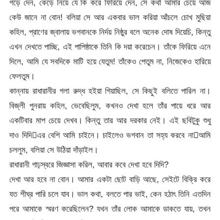
গড়ে দেন, কেড়ে নিয়ে যে কি করে ফিরিয়ে দেন, সে কথা আমার চেয়ে আজ
কেউ জানে না বোন! বলিয়া সে আর একবার ভাল করিয়া আঁচলে চোখ মুছিয়া
কহিল, প্রাণের জ্বালায় ভগবানকে নির্দয় নিষ্ঠুর বলে অনেক দোষ দিয়েচি, কিন্তু
এখন দেখতে পাচ্ছি, এই পাপিষ্ঠাকে তিনি কি দয়া করেচেন। তাঁকে ফিরিয়ে এনে
দিলে, আমি যে সবদিকে মাটি হয়ে যেতুম! তাঁকেও পেতুম না, নিজেকেও হারিয়ে
ফেলতুম।
কান্নায় রাধারানীর গলা রুদ্ধ হইয়া গিয়াছিল, সে কিছুই বলিতে পারিল না।
বিজ্‌লী পুনরায় কহিল, ভেবেছিলুম, কখনও দেখা হলে তাঁর পায়ে ধরে আর
একটিবার মাপ চেয়ে দেখব। কিন্তু তার আর দরকার নেই। এই ছবিটুকু শুধু
দাও দিদিএর বেশি আমি চাইনে। চাইলেও ভগবান তা সহ্য করবে নাআমি
চললুম, বলিয়া সে উঠিয়া দাঁড়াইল।
রাধারানী গাঢ়স্বরে জিজ্ঞাসা করিল, আবার কবে দেখা হবে দিদি?
দেখা আর হবে না বোন। আমার একটা ছোট বাড়ি আছে, সেইটে বিক্রি করে
যত শীঘ্র পারি চলে যাব। ভাল কথা, বলতে পার ভাই, কেন হঠাৎ তিনি এতদিন
পরে আমাকে স্মরণ করেছিলেন? যখন তাঁর লোক আমাকে ডাকতে যায়, তখন