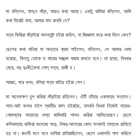
মা বলিলেন, যাস্‌নে দাঁড়া, আরও কথা আছে। একটু থামিয়া বলিলেন, আমি
কথা দিয়েচি বাবা, আমার মান রাখবি নে?
সত্য ফিরিয়া দাঁড়াইয়া অসন্তুষ্ট হইয়া কহিল, না জিজ্ঞাসা করে কথা দিলে কেন?
ছেলের কথা শুনিয়া মা অন্তরে ব্যথা পাইলেন, বলিলেন, সে আমার দোষ
হয়েছে, কিন্তু তোকে ত মায়ের সম্ভ্রম বজায় রাখতে হবে। তা ছাড়া, বিধবার
মেয়ে, বড় দুঃখীকথা শোন্‌ সত্য, রাজী হ।
আচ্ছা, পরে বলব, বলিয়া সত্য বাহির হইয়া গেল।
মা অনেকক্ষণ চুপ করিয়া দাঁড়াইয়া রহিলেন। ঐটি তাঁহার একমাত্র সন্তান।
সাত-আট বৎসর হইল স্বামীর কাল হইয়াছে, তদবধি বিধবা নিজেই নায়েব-
গোমস্তার সাহায্যে মস্ত জমিদারি শাসন করিয়া আসিতেছেন। ছেলে
কলিকাতায় থাকিয়া কলেজে পড়ে, বিষয়-আশয়ের কোন সংবাদই তাহাকে রাখিতে
হয় না। জননী মনে মনে ভাবিয়া রাখিয়াছিলেন, ছেলে ওকালতি পাশ করিলে