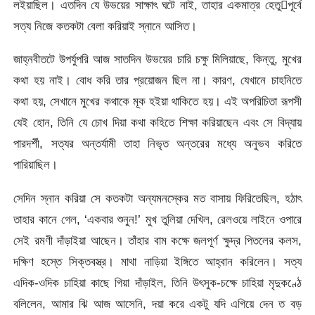
লইয়াছিল। এতদিন যে উভয়ের সাক্ষাৎ ঘটে নাই, তাহার একমাত্র হেতুপূর্বে
সত্য নিজে কতকটা বেলা করিয়াই স্নানে আসিত।
জাহ্নবীতটে উপর্যুপরি আজ সাতদিন উভয়ের চারি চক্ষু মিলিয়াছে, কিন্তু, মুখের
কথা হয় নাই। বোধ করি তার প্রয়োজন ছিল না। কারণ, যেখানে চাহনিতে
কথা হয়, সেখানে মুখের কথাকে মূক হইয়া থাকিতে হয়। এই অপরিচিতা রূপসী
যেই হোন, তিনি যে চোখ দিয়া কথা কহিতে শিক্ষা করিয়াছেন এবং সে বিদ্যায়
পারদর্শী, সত্যর অন্তর্যামী তাহা নিভৃত অন্তরের মধ্যে অনুভব করিতে
পারিয়াছিল।
সেদিন স্নান করিয়া সে কতকটা অন্যমনস্কের মত বাসায় ফিরিতেছিল, হঠাৎ
তাহার কানে গেল, ‘একবার শুনুন!’ মুখ তুলিয়া দেখিল, রেলওয়ে লাইনে ওপারে
সেই রমণী দাঁড়াইয়া আছেন। তাঁহার বাম কক্ষে জলপূর্ণ ক্ষুদ্র পিতলের কলস,
দক্ষিণ হস্তে সিক্তবস্ত্র। মাথা নাড়িয়া ইঙ্গিতে আহ্বান করিলেন। সত্য
এদিক-ওদিক চাহিয়া কাছে গিয়া দাঁড়াইল, তিনি উৎসুক-চক্ষে চাহিয়া মৃদুকণ্ঠে
বলিলেন, আমার ঝি আজ আসেনি, দয়া করে একটু যদি এগিয়ে দেন ত বড়