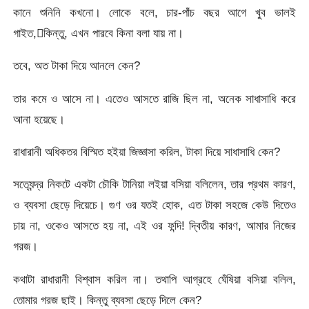
কানে শুনিনি কখনো। লোকে বলে, চার-পাঁচ বছর আগে খুব ভালই
গাইত,কিন্তু, এখন পারবে কিনা বলা যায় না।
তবে, অত টাকা দিয়ে আনলে কেন?
তার কমে ও আসে না। এতেও আসতে রাজি ছিল না, অনেক সাধাসাধি করে
আনা হয়েছে।
রাধারানী অধিকতর বিস্মিত হইয়া জিজ্ঞাসা করিল, টাকা দিয়ে সাধাসাধি কেন?
সত্যেন্দ্র নিকটে একটা চৌকি টানিয়া লইয়া বসিয়া বলিলেন, তার প্রথম কারণ,
ও ব্যবসা ছেড়ে দিয়েচে। গুণ ওর যতই হোক, এত টাকা সহজে কেউ দিতেও
চায় না, ওকেও আসতে হয় না, এই ওর ফন্দি! দ্বিতীয় কারণ, আমার নিজের
গরজ।
কথাটা রাধারানী বিশ্বাস করিল না। তথাপি আগ্রহে ঘেঁষিয়া বসিয়া বলিল,
তোমার গরজ ছাই। কিন্তু ব্যবসা ছেড়ে দিলে কেন?