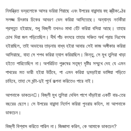
নিমন্ত্রিত ভদ্রলোকে আসর ভরিয়া গিয়াছে এবং উপরের বারান্দায় বহু স্ত্রীকণ্ঠের
সলজ্জ চিৎকার চিকের আবরণ ভেদ করিয়া আসিতেছে। অন্যান্য নর্তকীরা
প্রস্তুত হইয়াছে, শুধু বিজ্‌লী তখনও মাথা হেঁট করিয়া বসিয়া আছে। তাহার
চোখ দিয়া জল পড়িতেছিল। দীর্ঘ পাঁচ বৎসরে তাহার সঞ্চিত অর্থ প্রায় নিঃশেষ
হইয়াছিল, তাই অভাবের তাড়নায় বাধ্য হইয়া আবার সেই কাজ অঙ্গীকার করিয়া
আসিয়াছে, যাহা সে শপথ করিয়া ত্যাগ করিয়াছিল। কিন্তু, সে মুখ তুলিয়া খাড়া
হইতে পারিতেছিল না। অপরিচিত পুরুষের সতৃষ্ণ দৃষ্টির সম্মুখে দেহ যে এমন
পাথরের মত ভারী হইয়া উঠিবে, পা এমন করিয়া দুমড়াইয়া ভাঙ্গিয়া পড়িতে
চাহিবে, তাহা সে ঘন্টা-দুই পূর্বে কল্পনা করিতেও পারে নাই।
আপনাকে ডাকচেন। বিজ্‌লী মুখ তুলিয়া দেখিল পাশে দাঁড়াইয়া একটি বার-তের
বছরের ছেলে। সে উপরের বারান্দা নির্দেশ করিয়া পুনরায় কহিল, মা আপনাকে
ডাকচেন।
বিজ্‌লী বিশ্বাস করিতে পারিল না। জিজ্ঞাসা করিল, কে আমাকে ডাকচেন?