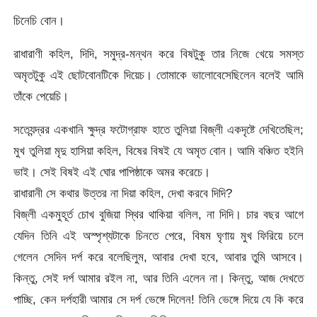
চিনেচি বোন।
রাধারাণী কহিল, দিদি, সমুদ্র-মন্থন করে বিষটুকু তার নিজে খেয়ে সমস্ত
অমৃতটুকু এই ছোটবোনটিকে দিয়েচ। তোমাকে ভালোবেসেছিলেন বলেই আমি
তাঁকে পেয়েচি।
সত্যেন্দ্রর একখানি ক্ষুদ্র ফটোগ্রাফ হাতে তুলিয়া বিজ্‌লী একদৃষ্টে দেখিতেছিল;
মুখ তুলিয়া মৃদু হাসিয়া কহিল, বিষের বিষই যে অমৃত বোন। আমি বঞ্চিত হইনি
ভাই। সেই বিষই এই ঘোর পাপিষ্ঠাকে অমর করেচে।
রাধারানী সে কথার উত্তর না দিয়া কহিল, দেখা করবে দিদি?
বিজ্‌লী‌ একমুহূর্ত চোখ বুজিয়া স্থির থাকিয়া বলিল, না দিদি। চার বছর আগে
যেদিন তিনি এই অস্পৃশ্যটাকে চিনতে পেরে, বিষম ঘৃণায় মুখ ফিরিয়ে চলে
গেলেন সেদিন দর্প করে বলেছিলুম, আবার দেখা হবে, আবার তুমি আসবে।
কিন্তু, সেই দর্প আমার রইল না, আর তিনি এলেন না। কিন্তু, আজ দেখতে
পাচ্ছি, কেন দর্পহারী আমার সে দর্প ভেঙ্গে দিলেন! তিনি ভেঙ্গে দিয়ে যে কি করে