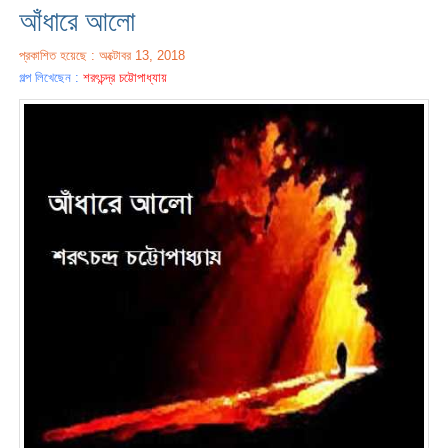
আঁধারে আলো
প্রকাশিত হয়েছে : অক্টোবর 13, 2018
গল্প লিখেছেন :
শরৎচন্দ্র চট্টোপাধ্যায়