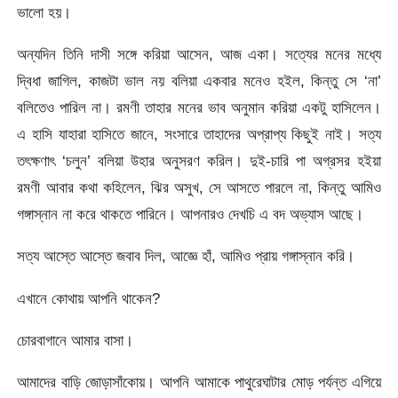
ভালো হয়।
অন্যদিন তিনি দাসী সঙ্গে করিয়া আসেন, আজ একা। সত্যের মনের মধ্যে
দ্বিধা জাগিল, কাজটা ভাল নয় বলিয়া একবার মনেও হইল, কিন্তু সে ‘না’
বলিতেও পারিল না। রমণী তাহার মনের ভাব অনুমান করিয়া একটু হাসিলেন।
এ হাসি যাহারা হাসিতে জানে, সংসারে তাহাদের অপ্রাপ্য কিছুই নাই। সত্য
তৎক্ষণাৎ ‘চলুন’ বলিয়া উহার অনুসরণ করিল। দুই-চারি পা অগ্রসর হইয়া
রমণী আবার কথা কহিলেন, ঝির অসুখ, সে আসতে পারলে না, কিন্তু আমিও
গঙ্গাস্নান না করে থাকতে পারিনে। আপনারও দেখচি এ বদ অভ্যাস আছে।
সত্য আস্তে আস্তে জবাব দিল, আজ্ঞে হাঁ, আমিও প্রায় গঙ্গাস্নান করি।
এখানে কোথায় আপনি থাকেন?
চোরবাগানে আমার বাসা।
আমাদের বাড়ি জোড়াসাঁকোয়। আপনি আমাকে পাথুরেঘাটার মোড় পর্যন্ত এগিয়ে