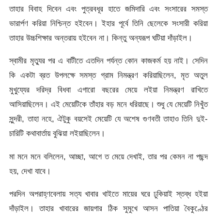
তাহার বিবাহ দিবেন এবং পুত্রবধূর হাতে জমিদারি এবং সংসারের সমস্ত
ভারার্পণ করিয়া নিশ্চিন্ত হইবেন। ইহার পূর্বে তিনি ছেলেকে সংসারী করিয়া
তাহার উচ্চশিক্ষার অন্তরায় হইবেন না। কিন্তু অন্যরূপ ঘটিয়া দাঁড়াইল।
স্বামীর মৃত্যুর পর এ বাটীতে এতদিন পর্যন্ত কোন কাজকর্ম হয় নাই। সেদিন
কি একটা ব্রত উপলক্ষে সমস্ত গ্রাম নিমন্ত্রণ করিয়াছিলেন, মৃত অতুল
মুখু্য্যের দরিদ্র বিধবা এগারো বছরের মেয়ে লইয়া নিমন্ত্রণ রাখিতে
আসিয়াছিলেন। এই মেয়েটিকে তাঁহার বড় মনে ধরিয়াছে। শুধু যে মেয়েটি নিখুঁত
সুন্দরী, তাহা নহে, ঐটুকু বয়সেই মেয়েটি যে অশেষ গুণবতী তাহাও তিনি দুই-
চারিটি কথাবার্তায় বুঝিয়া লইয়াছিলেন।
মা মনে মনে বলিলেন, আচ্ছা, আগে ত মেয়ে দেখাই, তার পর কেমন না পছন্দ
হয়, দেখা যাবে।
পরদিন অপরাহ্ণবেলায় সত্য খাবার খাইতে মায়ের ঘরে ঢুকিয়াই স্তব্ধ হইয়া
দাঁড়াইল। তাহার খাবারের জায়গার ঠিক সুমুখে আসন পাতিয়া বৈকুণ্ঠের