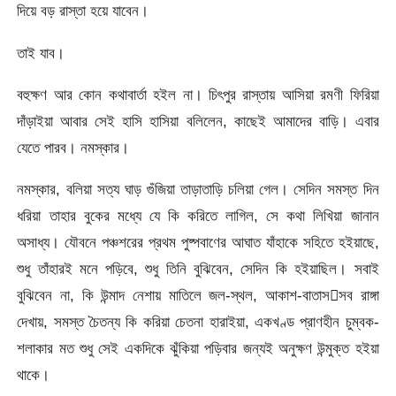
দিয়ে বড় রাস্তা হয়ে যাবেন।
তাই যাব।
বহুক্ষণ আর কোন কথাবার্তা হইল না। চিৎপুর রাস্তায় আসিয়া রমণী ফিরিয়া
দাঁড়াইয়া আবার সেই হাসি হাসিয়া বলিলেন, কাছেই আমাদের বাড়ি। এবার
যেতে পারব। নমস্কার।
নমস্কার, বলিয়া সত্য ঘাড় গুঁজিয়া তাড়াতাড়ি চলিয়া গেল। সেদিন সমস্ত দিন
ধরিয়া তাহার বুকের মধ্যে যে কি করিতে লাগিল, সে কথা লিখিয়া জানান
অসাধ্য। যৌবনে পঞ্চশরের প্রথম পুষ্পবাণের আঘাত যাঁহাকে সহিতে হইয়াছে,
শুধু তাঁহারই মনে পড়িবে, শুধু তিনি বুঝিবেন, সেদিন কি হইয়াছিল। সবাই
বুঝিবেন না, কি উন্মাদ নেশায় মাতিলে জল-স্থল, আকাশ-বাতাসসব রাঙ্গা
দেখায়, সমস্ত চৈতন্য কি করিয়া চেতনা হারাইয়া, একখণ্ড প্রাণহীন চুম্বক-
শলাকার মত শুধু সেই একদিকে ঝুঁকিয়া পড়িবার জন্যই অনুক্ষণ উন্মুক্ত হইয়া
থাকে।