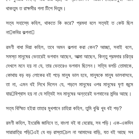
থাকতুম ত রাক্ষসীর গলা টিপে দিতুম।
সত্য সহাস্যে কহিল, থাকতে কি করে? প্রমদা বলে সত্যই ত কেউ ছিল
নাকবির কল্পনা
রমণী বাধা দিয়া কহিল, তবে অমন কল্পনা করা কেন? আচ্ছা, সবাই বলে,
সমস্ত মানুষের ভেতরেই ভগবান আছেন, আত্মা আছেন, কিন্তু প্রমদার চরিত্র
দেখলে মনে হয় না যে, তার ভেতরেও ভগবান ছিলেন। সত্যি বলচি তোমাকে,
কোথায় বড় বড় লোকের বই পড়ে মানুষ ভাল হবে, মানুষকে মানুষ ভালবাসবে,
তা না, এমন বই লিখে দিলেন যে, পড়লে মানুষের ওপর মানুষের ঘৃণা জন্মে
যায়বিশ্বাস হয় না যে সত্যিই সব মানুষের অন্তরেই ভগবানের মন্দির আছে।
সত্য বিস্মিত হইয়া তাহার মুখপানে চাহিয়া কহিল, তুমি বুঝি খুব বই পড়?
রমণী কহিল, ইংরেজি জানিনে ত, বাংলা বই যা বেরোয়, সব পড়ি। এক-একদিন
সারারাত্রি পড়িএই যে বড় রাস্তাচল না আমাদের বাড়ি, যত বই আছে সব