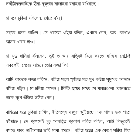
লক্ষ্মীঠাকরুনটিকে হীরা-মুক্তায় সাজাইয়া বসাইয়া রাখিয়াছে।
মা ঘরে ঢুকিয়া বলিলেন, খেতে ব’স্‌।
সত্যর চমক ভাঙিল। সে থতমত খাইয়া বলিল, এখানে কেন, আর কোথাও
আমার খাবার দাও।
মা মৃদু হাসিয়া বলিলেন, তুই ত আর সত্যিই বিয়ে করতে যাচ্ছিস নেঐ
একফোঁটা মেয়ের সামনে তোর লজ্জা কি!
আমি কারুকে লজ্জা করিনে, বলিয়া সত্য প্যাঁচার মত মুখ করিয়া সুমুখের আসনে
বসিয়া পড়িল। মা চলিয়া গেলেন। মিনিট-দুয়ের মধ্যে সে খাবারগুলো কোনমতে
নাকে-মুখে গুঁজিয়া উঠিয়া গেল।
বাহিরের ঘরে ঢুকিয়া দেখিল, ইতিমধ্যে বন্ধুরা জুটিয়াছে এবং পাশার ছক পাতা
হইয়াছে। সে প্রথমেই দৃঢ় আপত্তি প্রকাশ করিয়া কহিল, আমি কিছুতেই
বসতে পারব নাআমার ভারি মাথা ধরেচে। বলিয়া ঘরের এক কোণে সরিয়া গিয়া