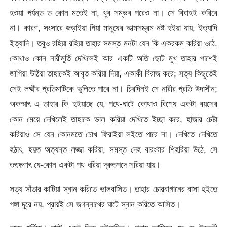
হওয়া পর্যন্ত ত কোন মতেই না, খুব সম্ভব পরেও না। সে বিবাহই করিবে
না। কারণ, সংসারে জড়াইয়া গিয়া মানুষের আত্মসম্ভ্রম নষ্ট হইয়া যায়, ইত্যাদি
ইত্যাদি। তবুও রহিয়া রহিয়া তাহার সমস্ত মনটা যেন কি একরকম করিয়া ওঠে,
কোথাও কোন নারীমূর্তি দেখিলেই আর একটি অতি ছোট মুখ তাহার পাশেই
জাগিয়া উঠিয়া তাহাকেই আবৃত করিয়া দিয়া, একাকী বিরাজ করে; সত্য কিছুতেই
সেই লক্ষ্মীর প্রতিমাটিকে ভুলিতে পারে না। চিরদিনই সে নারীর প্রতি উদাসীন;
অকস্মাৎ এ তাহার কি হইয়াছে যে, পথে-ঘাটে কোথাও বিশেষ একটা বয়সের
কোন মেয়ে দেখিলেই তাহাকে ভাল করিয়া দেখিতে ইচ্ছা করে, হাজার চেষ্টা
করিয়াও সে যেন কোনমতে চোখ ফিরাইয়া লইতে পারে না। দেখিতে দেখিতে
হঠাৎ, হয়ত অত্যন্ত লজ্জা করিয়া, সমস্ত দেহ বারংবার শিহরিয়া উঠে, সে
তৎক্ষণাৎ যে-কোন একটা পথ ধরিয়া দ্রুতপদে সরিয়া যায়।
সত্য সাঁতার কাটিয়া স্নান করিতে ভালবাসিত। তাহার চোরবাগানের বাসা হইতে
গঙ্গা দূরে নয়, প্রায়ই সে জগন্নাথের ঘাটে স্নান করিতে আসিত।