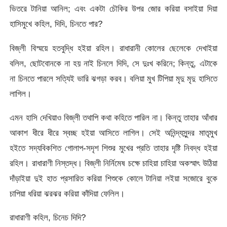
ভিতরে টানিয়া আনিল; এবং একটা চৌকির উপর জোর করিয়া বসাইয়া দিয়া
হাসিমুখে কহিল, দিদি, চিনতে পার?
বিজ্‌লী বিস্ময়ে হতবুদ্ধি হইয়া রহিল। রাধারানী কোলের ছেলেকে দেখাইয়া
বলিল, ছোটবোনকে না হয় নাই চিনলে দিদি, সে দুঃখ করিনে; কিন্তু, এটাকে
না চিনতে পারলে সত্যিই ভারি ঝগড়া করব। বলিয়া মুখ টিপিয়া মৃদু মৃদু হাসিতে
লাগিল।
এমন হাসি দেখিয়াও বিজ্‌লী তথাপি কথা কহিতে পারিল না। কিন্তু তাহার আঁধার
আকাশ ধীরে ধীরে স্বচ্ছ হইয়া আসিতে লাগিল। সেই অনিন্দ্যসুন্দর মাতৃমুখ
হইতে সদ্যবিকশিত গোলাপ-সদৃশ শিশুর মুখের প্রতি তাহার দৃষ্টি নিবদ্ধ হইয়া
রহিল। রাধারাণী নিস্তদ্ধ। বিজ্‌লী নির্নিমেষ চক্ষে চাহিয়া চাহিয়া অকস্মাৎ উঠিয়া
দাঁড়াইয়া দুই হাত প্রসারিত করিয়া শিশুকে কোলে টানিয়া লইয়া সজোরে বুকে
চাপিয়া ধরিয়া ঝরঝর করিয়া কাঁদিয়া ফেলিল।
রাধারাণী কহিল, চিনেচ দিদি?