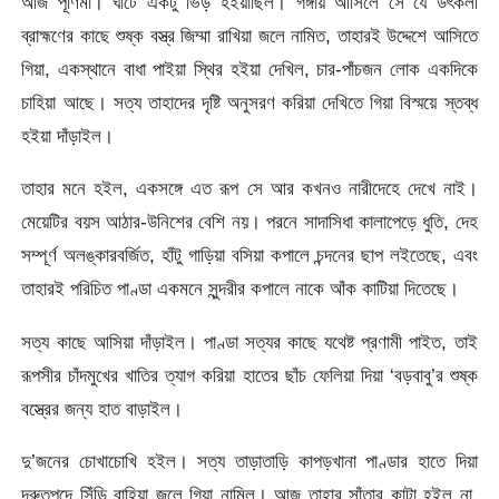
আজ পূর্ণিমা। ঘাটে একটু ভিড় হইয়াছিল। গঙ্গায় আসিলে সে যে উৎকলী
ব্রাহ্মণের কাছে শুষ্ক বস্ত্র জিম্মা রাখিয়া জলে নামিত, তাহারই উদ্দেশে আসিতে
গিয়া, একস্থানে বাধা পাইয়া স্থির হইয়া দেখিল, চার-পাঁচজন লোক একদিকে
চাহিয়া আছে। সত্য তাহাদের দৃষ্টি অনুসরণ করিয়া দেখিতে গিয়া বিস্ময়ে স্তব্ধ
হইয়া দাঁড়াইল।
তাহার মনে হইল, একসঙ্গে এত রূপ সে আর কখনও নারীদেহে দেখে নাই।
মেয়েটির বয়স আঠার-উনিশের বেশি নয়। পরনে সাদাসিধা কালাপেড়ে ধুতি, দেহ
সম্পূর্ণ অলঙ্কারবর্জিত, হাঁটু গাড়িয়া বসিয়া কপালে চন্দনের ছাপ লইতেছে, এবং
তাহারই পরিচিত পাণ্ডা একমনে সুন্দরীর কপালে নাকে আঁক কাটিয়া দিতেছে।
সত্য কাছে আসিয়া দাঁড়াইল। পাণ্ডা সত্যর কাছে যথেষ্ট প্রণামী পাইত, তাই
রূপসীর চাঁদমুখের খাতির ত্যাগ করিয়া হাতের ছাঁচ ফেলিয়া দিয়া ‘বড়বাবু’র শুষ্ক
বস্ত্রের জন্য হাত বাড়াইল।
দু’জনের চোখাচোখি হইল। সত্য তাড়াতাড়ি কাপড়খানা পাণ্ডার হাতে দিয়া
দ্রুতপদে সিঁড়ি বাহিয়া জলে গিয়া নামিল। আজ তাহার সাঁতার কাটা হইল না,