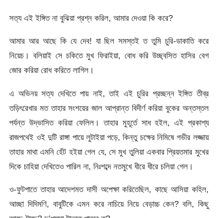
সত্য এই ইঙ্গিত না বুঝিয়া প্রশ্ন করিল, আমার দেওয়া কি করে?
আমার আর আছে কি যে দেব! যা ছিল সমস্তই ত তুমি চুরি-ডাকাতি করে
নিয়েচ। বলিয়াই সে চকিতে মুখ ফিরাইয়া, বোধ করি উচ্ছ্বসিত হাসির বেগ
জোর করিয়া রোধ করিতে লাগিল।
এ অভিনয় সত্য দেখিতে পায় নাই, তাই এই চুরির প্রচ্ছন্ন ইঙ্গিত তীব্র
তড়িৎরেখার মত তাহার সংশয়ের জাল আপ্রান্ত বিদীর্ণ করিয়া বুকের অন্তস্তল
পর্যন্ত উদ্ভাসিত করিয়া ফেলিল। তাহার মুহূর্তে সাধ হইল, এই প্রকাশ্য
রাজপথেই ওই দুটি রাঙ্গা পায়ে লুটাইয়া পড়ে, কিন্তু চক্ষের নিমিষে গভীর লজ্জায়
তাহার মাথা এমনি হেঁট হইয়া গেল যে, সে মুখ তুলিয়া একবার প্রিয়তমার মুখের
দিকে চাহিয়া দেখিতেও পারিল না, নিঃশব্দে নতমুখে ধীরে ধীরে চলিয়া গেল।
ও-ফুটপাতে তাহার আদেশমত দাসী অপেক্ষা করিতেছিল, কাছে আসিয়া কহিল,
আচ্ছা দিদিমণি, বাবুটিকে এমন করে নাচিয়ে নিয়ে বেড়াচ্চ কেন? বলি, কিছু