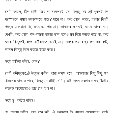
রমণী কহিল, ঠিক তাই! বিয়ে ত সকলেরই হয়, কিন্তু সব স্ত্রী-পুরুষই কি
পরস্পরকে সমান ভালবাসতে পারে? পারে না। কত লোক আছে, মরবার দিনটি
পর্যন্ত ভালবাসা কি, জানতেও পায় না। জানাবার ক্ষমতাই তাদের থাকে না।
দেখনি, কত লোক গান-বাজনা হাজার ভাল হলেও মন দিয়ে শুনতে পারে না, কত
লোক কিছুতেই রাগে নারাগতে পারেই না। লোকে তাদের খুব গুণ গায় বটে,
আমার কিন্তু নিন্দে করতে ইচ্ছে করে।
সত্য হাসিয়া বলিল, কেন?
রমণী উদ্দীপ্তকণ্ঠে উত্তর করিল, তারা অক্ষম বলে। অক্ষমতার কিছু কিছু গুণ
থাকলেও থাকতে পারে, কিন্তু দোষটাই বেশি। এই যেমন সরলার ভাশুর,স্ত্রীর
অতবড় অত্যাচারেও তার রাগ হ’ল না।
সত্য চুপ করিয়া রহিল।
সে পুনরায় কহিল, আর তার স্ত্রী, ঐ প্রমদাটা কি শয়তান মেয়েমানুষ! আমি