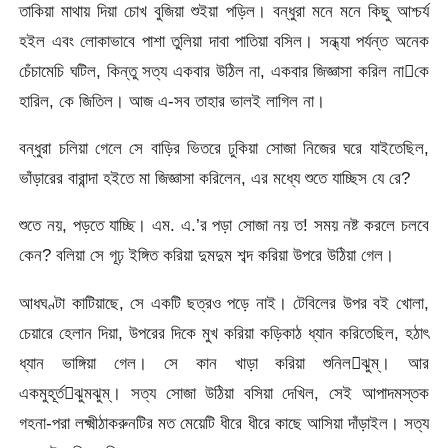
তাকিয়া মাথায় দিয়া চোখ বুজিয়া শুইয়া পড়িল। বন্ধুরা মনে মনে কিছু আশ্চর্য
হইল এবং লোকাভাবে পাশা তুলিয়া দাবা পাতিয়া বসিল। সন্ধ্যা পর্যন্ত অনেক
চেঁচামেচি ঘটিল, কিন্তু সত্য একবার উঠিল না, একবার জিজ্ঞাসা করিল নাকে
হারিল, কে জিতিল। আজ এ-সব তাহার ভালই লাগিল না।
বন্ধুরা চলিয়া গেলে সে বাড়ির ভিতরে ঢুকিয়া সোজা নিজের ঘরে যাইতেছিল,
ভাঁড়ারের বারান্দা হইতে মা জিজ্ঞাসা করিলেন, এর মধ্যে শুতে যাচ্ছিস যে রে?
শুতে নয়, পড়তে যাচ্ছি। এম. এ.’র পড়া সোজা নয় ত! সময় নষ্ট করলে চলবে
কেন? বলিয়া সে গূঢ় ইঙ্গিত করিয়া দুমদুম শব্দ করিয়া উপরে উঠিয়া গেল।
আধঘণ্টা কাটিয়াছে, সে একটি ছত্রও পড়ে নাই। টেবিলের উপর বই খোলা,
চেয়ারে হেলান দিয়া, উপরের দিকে মুখ করিয়া কড়িকাঠ ধ্যান করিতেছিল, হঠাৎ
ধ্যান ভাঙ্গিয়া গেল। সে কান খাড়া করিয়া শুনিলঝুম্‌। আর
একমুহূর্তঝুমঝুম্‌। সত্য সোজা উঠিয়া বসিয়া দেখিল, সেই আপাদমস্তক
গহনা-পরা লক্ষ্মীঠাকরুনটির মত মেয়েটি ধীরে ধীরে কাছে আসিয়া দাঁড়াইল। সত্য