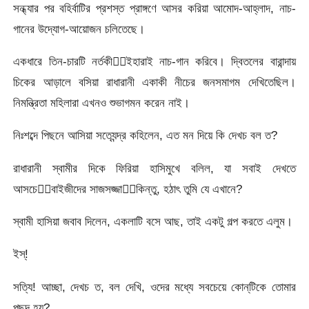
সন্ধ্যার পর বহির্বাটির প্রশস্ত প্রাঙ্গণে আসর করিয়া আমোদ-আহ্লাদ, নাচ-
গানের উদ্যোগ-আয়োজন চলিতেছে।
একধারে তিন-চারটি নর্তকীইহারাই নাচ-গান করিবে। দ্বিতলের বারান্দায়
চিকের আড়ালে বসিয়া রাধারানী একাকী নীচের জনসমাগম দেখিতেছিল।
নিমন্ত্রিতা মহিলারা এখনও শুভাগমন করেন নাই।
নিঃশব্দে পিছনে আসিয়া সত্যেন্দ্র কহিলেন, এত মন দিয়ে কি দেখচ বল ত?
রাধারানী স্বামীর দিকে ফিরিয়া হাসিমুখে বলিল, যা সবাই দেখতে
আসচেবাইজীদের সাজসজ্জাকিন্তু, হঠাৎ তুমি যে এখানে?
স্বামী হাসিয়া জবাব দিলেন, একলাটি বসে আছ, তাই একটু গল্প করতে এলুম।
ইস্‌!
সত্যি! আচ্ছা, দেখচ ত, বল দেখি, ওদের মধ্যে সবচেয়ে কোন্‌টিকে তোমার
পছন্দ হয়?