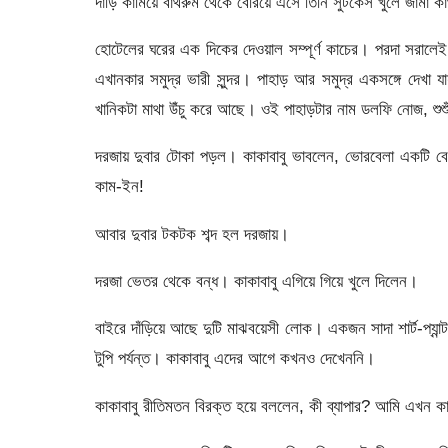
দাড়ি কামিয়ে বাথরুম থেকে বেরিয়ে এসে তিনি সুটকেস খুলে জামা
হোটেলের ঘরের এক দিকের দেওয়াল সম্পূর্ণ কাচের। পরদা সরাল
এখানকার সমুদ্র ভারী সুন্দর। পাহাড় আর সমুদ্র একসঙ্গে দেখা 
খানিকটা মাথা উঁচু করে আছে। ওই পাহাড়টার নাম ডলফি নোজ, শু
দরজায় দুবার টোকা পড়ল। কাকাবাবু ভাবলেন, ভোরবেলা একটি বেয়
কাম-ইন!
আবার দুবার টকটক শব্দ হল দরজায়।
দরজা ভেতর থেকে বন্ধ। কাকাবাবু এগিয়ে গিয়ে খুলে দিলেন।
বাইরে দাঁড়িয়ে আছে দুটি মাঝবয়েসী লোক। একজন সাদা শার্ট-প্যান
টুপি পর্যন্ত। কাকাবাবু এদের আগে কখনও দেখেননি।
কাকাবাবু রীতিমতন বিরক্ত হয়ে বললেন, কী ব্যাপার? আমি এখন কা