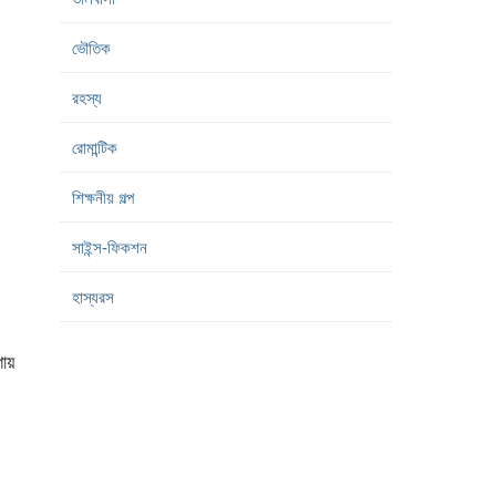
ভৌতিক
রহস্য
রোমান্টিক
শিক্ষনীয় গল্প
সাইন্স-ফিকশন
হাস্যরস
গায়