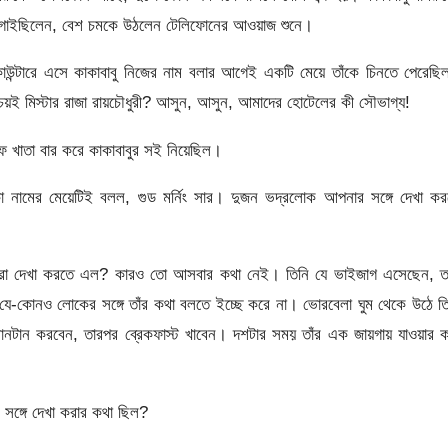
ান গাইছিলেন, বেশ চমকে উঠলেন টেলিফোনের আওয়াজ শুনে।
াউন্টারে এসে কাকাবাবু নিজের নাম বলার আগেই একটি মেয়ে তাঁকে চিনতে পেরেছ
্চয়ই মিস্টার রাজা রায়চৌধুরী? আসুন, আসুন, আমাদের হোটেলের কী সৌভাগ্য!
াফ খাতা বার করে কাকাবাবুর সই নিয়েছিল।
া নামের মেয়েটিই বলল, গুড মর্নিং সার। দুজন ভদ্রলোক আপনার সঙ্গে দেখা কর
কারা দেখা করতে এল? কারও তো আসবার কথা নেই। তিনি যে ভাইজাগ এসেছেন, ত
 যে-কোনও লোকের সঙ্গে তাঁর কথা বলতে ইচ্ছে করে না। ভোরবেলা ঘুম থেকে উঠে ত
্নানটান করবেন, তারপর ব্রেকফাস্ট খাবেন। দশটার সময় তাঁর এক জায়গায় যাওয়ার 
 সঙ্গে দেখা করার কথা ছিল?