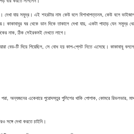
 কাপড় বার করতে লাগলেন।
েই। দেখা যায় সমুদ্র। এই শহরটার নাম কেউ বলে বিশাখাপত্তনম, কেউ বলে ভাইজ
যায়। কাকাবাবুর ঘর থেকে ডান দিকে তাকালে দেখা যায়, একটা পাহাড় যেন সমুদ্র থ
শুঁকের নাক, ঠিক সেইরকমই দেখতে লাগে।
ারা বেড-টি দিয়ে গিয়েছিল, সে বোধ হয় কাপ-প্লেট নিতে এসেছে। কাকাবাবু বলল
্ট পরা, অন্যজনের একেবারে পুরোদস্তুর পুলিশের খাকি পোশাক, কোমরে রিভলভার, মা
রও সঙ্গে দেখা করতে চাইনি।