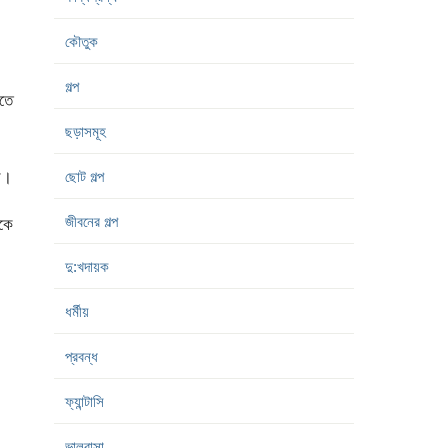
কৌতুক
গল্প
াতে
ছড়াসমূহ
ব।
ছোট গল্প
জীবনের গল্প
েকে
দু:খদায়ক
ধর্মীয়
প্রবন্ধ
ফ্যান্টাসি
ভালবাসা