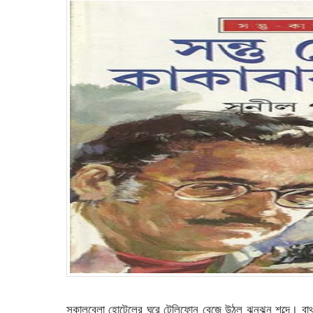
সকালবেলা হোটেলের ঘরে টেলিফোন বেজে উঠল ঝনঝন শব্দে। বাথর