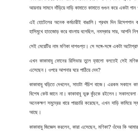
আয়নার সামনে দাঁড়িয়ে দাড়ি কামাতে কামাতে গুগুন করে একটা গ
এই হোটেলের অনেক কর্মচারীই বাঙালি। প্রথম দিন রিসেপশান ক
হাসিমুখে হাতজোড় করে বাংলায় বলেছিল, নমস্কার সার, আপনি নিশ
সেই মেয়েটির নাম মণিকা দাশগুপ্ত। সে সঙ্গে-সঙ্গে একটা অটোগ্র
এখন কাকাবাবু ফোনের রিসিভার তুলে হ্যালো বলতেই সেই মণিক
এসেছেন। ওপরে আপনার ঘরে পাঠিয়ে দেব?
কাকাবাবু ঘড়িতে দেখলেন, সাতটা পঁচিশ বাজে। এরকম সকালে 
বিশেষ কেউ জানে না। কাকাবাবু ভুরু কুঁচকে রইলেন। সকালবেলা
অনেকক্ষণ সমুদ্রের ধারে পায়চারি করেছেন, এখন দাড়ি কামিয়ে স
আছে।
কাকাবাবু জিজ্ঞেস করলেন, কারা এসেছেন, মণিকা? ওঁদের কি আমার