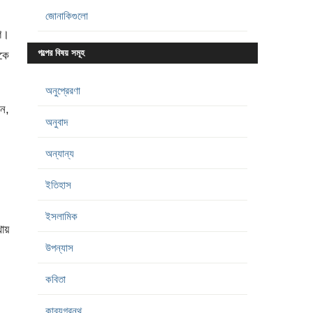
জোনাকিগুলো
াগ।
গল্পের বিষয় সমূহ
েকে
অনুপ্রেরণা
েন,
অনুবাদ
অন্যান্য
ইতিহাস
ইসলামিক
থায়
উপন্যাস
কবিতা
কাব্যগ্রন্থ